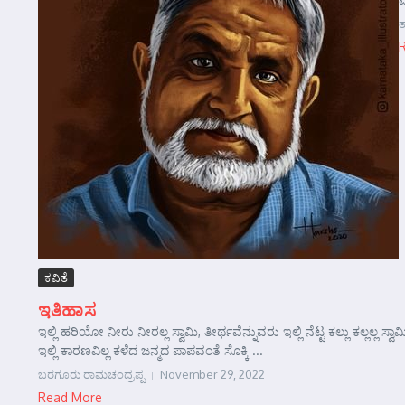
ತ
ಕವಿತೆ
ಇತಿಹಾಸ
ಇಲ್ಲಿ ಹರಿಯೋ ನೀರು ನೀರಲ್ಲ ಸ್ವಾಮಿ, ತೀರ್ಥವೆನ್ನುವರು ಇಲ್ಲಿ ನೆಟ್ಟ ಕಲ್ಲು ಕಲ್ಲಲ್ಲ
ಇಲ್ಲಿ ಕಾರಣವಿಲ್ಲ ಕಳೆದ ಜನ್ಮದ ಪಾಪವಂತೆ ಸೊಕ್ಕಿ ...
ಬರಗೂರು ರಾಮಚಂದ್ರಪ್ಪ
November 29, 2022
Read More