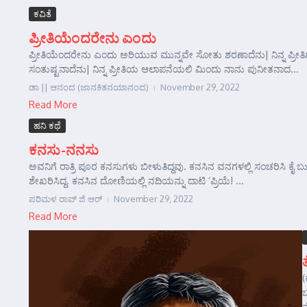
ಕವಿತೆ
ಪ್ರೀತಿಯೆಂದರೇನು ಎಂದು
ಪ್ರೀತಿಯೆಂದರೇನು ಎಂದು ಅರಿಯುವ ಮುನ್ನವೇ ಸೋತು ಶರಣಾದೆನು| ನಿನ್ನ ಪ್ರೀತಿಗೆ ಪ
ಸಂತುಷ್ಟನಾದೆನು| ನಿನ್ನ ಪ್ರೀತಿಯ ಆಲಾಪನೆಯಲಿ ಮಿಂದು ನಾನು ಪುನೀತನಾದ...
ಡಾ || ಆನಂದ (ಜಾನಕಿತನಯಾನಂದ)
November 29, 2022
Read More
ಹನಿ ಕಥೆ
ಕನಸು-ನನಸು
ಅವನಿಗೆ ರಾತ್ರಿ ಪೂರ ಕನಸುಗಳು ಬೀಳುತಿದ್ದವು. ಕನಸಿನ ವನಗಳಲ್ಲಿ ಸಂಚರಿಸಿ ಕೈ ಬುಟ
ಶೇಖರಿಸಿದ್ದ. ಕನಸಿನ ದೋಣಿಯಲ್ಲಿ ನದಿಯನ್ನು ದಾಟಿ ‘ಪ್ರಿಯೆ! ...
ಪರಿಮಳ ರಾವ್ ಜಿ ಆರ್‍
November 29, 2022
Read More
(
ವ