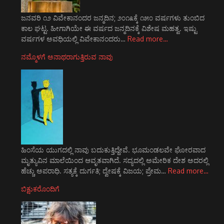
ಜನವರಿ ೧೨ ವಿವೇಕಾನಂದರ ಜನ್ಮದಿನ; ೨೦೧೩ಕ್ಕೆ ೧೫೦ ವರ್ಷಗಳು ತುಂಬಿದ
ಕಾಲ ಘಟ್ಟ. ಹೀಗಾಗಿಯೇ ಈ ವರ್ಷದ ಜನ್ಮದಿನಕ್ಕೆ ವಿಶೇಷ ಮಹತ್ವ. ಇಷ್ಟು
ವರ್ಷಗಳ ಅವಧಿಯಲ್ಲಿ ವಿವೇಕಾನಂದರು…
Read more…
ನಮ್ಮೊಳಗೆ ಅನಾಥರಾಗುತ್ತಿರುವ ನಾವು
ಹಿಂಸೆಯ ಯುಗದಲ್ಲಿ ನಾವು ಬದುಕುತ್ತಿದ್ದೇವೆ. ಭೂಮಂಡಲವೇ ಘೋರವಾದ
ಮೃತ್ಯುವಿನ ಮಾಲೆಯಿಂದ ಆವೃತವಾಗಿದೆ. ಸದ್ಯದಲ್ಲಿ ಅಮೇರಿಕ ದೇಶ ಅದರಲ್ಲಿ
ಹೆಚ್ಚು ಅಪರಾಧಿ. ಸತ್ಯಕ್ಕೆ ದುರ್ಗತಿ; ದ್ವೇಷಕ್ಕೆ ವಿಜಯ; ಪ್ರೇಮ…
Read more…
ಬಿಕ್ಷುಕರೊಂದಿಗೆ