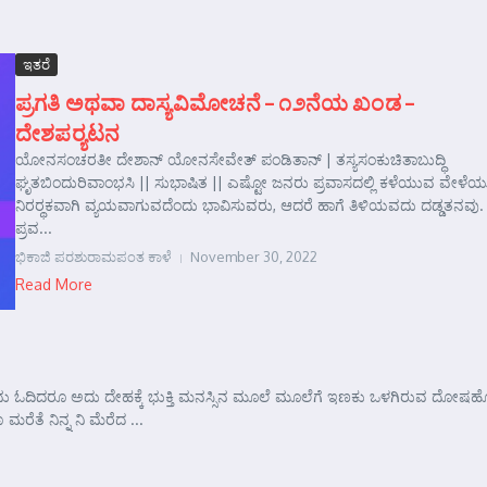
ಇತರೆ
ಪ್ರಗತಿ ಅಥವಾ ದಾಸ್ಯವಿಮೋಚನೆ – ೧೨ನೆಯ ಖಂಡ –
ದೇಶಪರ್‍ಯಟನ
ಯೋನಸಂಚರತೀ ದೇಶಾನ್‌ ಯೋನಸೇವೇತ್‌ ಪಂಡಿತಾನ್‌ | ತಸ್ಯಸಂಕುಚಿತಾಬುದ್ಧಿ
ಘೃತಬಿಂದುರಿವಾಂಭಸಿ || ಸುಭಾಷಿತ || ಎಷ್ಟೋ ಜನರು ಪ್ರವಾಸದಲ್ಲಿ ಕಳೆಯುವ ವೇಳೆಯ
ನಿರರ್‍ಥಕವಾಗಿ ವ್ಯಯವಾಗುವದೆಂದು ಭಾವಿಸುವರು, ಆದರೆ ಹಾಗೆ ತಿಳಿಯವದು ದಡ್ಡತನವು.
ಪ್ರವ...
ಭಿಕಾಜಿ ಪರಶುರಾಮಪಂತ ಕಾಳೆ
November 30, 2022
Read More
ನು ಓದಿದರೂ ಅದು ದೇಹಕ್ಕೆ ಭುಕ್ತಿ ಮನಸ್ಸಿನ ಮೂಲೆ ಮೂಲೆಗೆ ಇಣಕು ಒಳಗಿರುವ ದೋಷ
 ನಿನ್ನ ನಿ ಮೆರೆದ ...