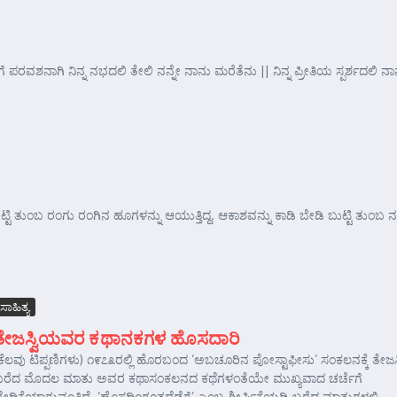
ರವಶನಾಗಿ ನಿನ್ನ ನಭದಲಿ ತೇಲಿ ನನ್ನೇ ನಾನು ಮರೆತೆನು || ನಿನ್ನ ಪ್ರೀತಿಯ ಸ್ಪರ್ಶದಲಿ ನಾ
್ಟಿ ತುಂಬ ರಂಗು ರಂಗಿನ ಹೂಗಳನ್ನು ಆಯುತ್ತಿದ್ದ. ಆಕಾಶವನ್ನು ಕಾಡಿ ಬೇಡಿ ಬುಟ್ಟಿ ತುಂಬ ನಕ್
ಸಾಹಿತ್ಯ
ತೇಜಸ್ವಿಯವರ ಕಥಾನಕಗಳ ಹೊಸದಾರಿ
ಕೆಲವು ಟಿಪ್ಪಣಿಗಳು) ೧೯೭೩ರಲ್ಲಿ ಹೊರಬಂದ ‘ಅಬಚೂರಿನ ಪೋಸ್ಟಾಫೀಸು’ ಸಂಕಲನಕ್ಕೆ ತೇಜಸ್
ಬರೆದ ಮೊದಲ ಮಾತು ಅವರ ಕಥಾಸಂಕಲನದ ಕಥೆಗಳಂತೆಯೇ ಮುಖ್ಯವಾದ ಚರ್ಚೆಗೆ
ೇದಿಕೆಯಾಗುವಂತಿದೆ. ‘ಹೊಸದಿಂಗಂತದೆಡೆಗೆ’ ಎಂಬ ಶೀರ್ಷಿಕೆಯಡಿ ಬರೆದ ಮಾತುಗಳಲ್ಲಿ ...