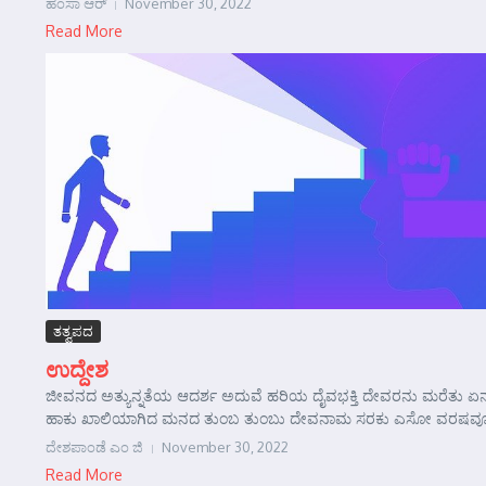
ಹಂಸಾ ಆರ್‍
November 30, 2022
Read More
ತತ್ವಪದ
ಉದ್ದೇಶ
ಜೀವನದ ಅತ್ಯುನ್ನತೆಯ ಆದರ್ಶ ಅದುವೆ ಹರಿಯ ದೈವಭಕ್ತಿ ದೇವರನು ಮರೆತು ಏ
ಹಾಕು ಖಾಲಿಯಾಗಿದ ಮನದ ತುಂಬ ತುಂಬು ದೇವನಾಮ ಸರಕು ಎಸೋ ವರಷವೂ ಮರೆತೆ
ದೇಶಪಾಂಡೆ ಎಂ ಜಿ
November 30, 2022
Read More