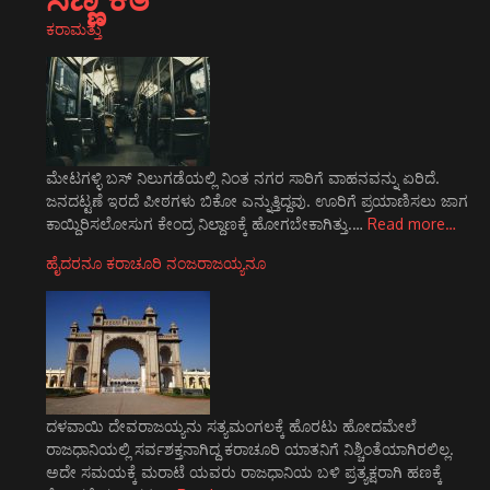
ಕರಾಮತ್ತು
ಮೇಟಗಳ್ಳಿ ಬಸ್ ನಿಲುಗಡೆಯಲ್ಲಿ ನಿಂತ ನಗರ ಸಾರಿಗೆ ವಾಹನವನ್ನು ಏರಿದೆ.
ಜನದಟ್ಟಣೆ ಇರದೆ ಪೀಠಗಳು ಬಿಕೋ ಎನ್ನುತ್ತಿದ್ದವು. ಊರಿಗೆ ಪ್ರಯಾಣಿಸಲು ಜಾಗ
ಕಾಯ್ದಿರಿಸಲೋಸುಗ ಕೇಂದ್ರ ನಿಲ್ದಾಣಕ್ಕೆ ಹೋಗಬೇಕಾಗಿತ್ತು.…
Read more…
ಹೈದರನೂ ಕರಾಚೂರಿ ನಂಜರಾಜಯ್ಯನೂ
ದಳವಾಯಿ ದೇವರಾಜಯ್ಯನು ಸತ್ಯಮಂಗಲಕ್ಕೆ ಹೊರಟು ಹೋದಮೇಲೆ
ರಾಜಧಾನಿಯಲ್ಲಿ ಸರ್ವಶಕ್ತನಾಗಿದ್ದ ಕರಾಚೂರಿ ಯಾತನಿಗೆ ನಿಶ್ಚಿಂತೆಯಾಗಿರಲಿಲ್ಲ.
ಅದೇ ಸಮಯಕ್ಕೆ ಮರಾಟೆ ಯವರು ರಾಜಧಾನಿಯ ಬಳಿ ಪ್ರತ್ಯಕ್ಷರಾಗಿ ಹಣಕ್ಕೆ