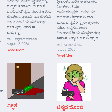
ಹದಿನೇಳು ವರ್ಷದ ಸ್ವಾತಂತ್ರದಲ್ಲಿ,
ಶ್ರೀಕಾಂತನಪಾಲಿಗೆ ಆ ಹುಡುಗರು
ಮಧ್ಯಮ ತರಗತಿಯ ಜೀವನ ಕೈ
ವಿಲನ್‌ಗಳಂತೆಯೇ
ಬಾಯಿಯಾಗಿದ್ದರೂ ದೂರದ ಆಶಯ
ಭಾಸವಾಗುತ್ತಿದ್ದರು. ಅವಳು ತನ್ನ
ಹೊಂಗಿರಣವೊಂದು ಸದಾ ಹೊಳೆದು
ಕಾಲೇಜಿನ ಲೆಕ್ಚರರ್‌ಗಳು ಪಾಠ
ಭಾವೀ ಪೀಳಿಗೆಯ ಮನೋಲ್ಲಾಸ
ಮಾಡುವ ವೈಖರಿ ಸ್ಟೈಲು ಹೈಲುಗಳ
ಮಾಡುತ್ತಿತ್ತು. ಆದರೆ ಈ
ಕುರಿತು ಬಣ್ಣಿಸುವಾಗಲೂ
ಮಬ್ಬುಗತ್ತ...
ಕೇಳಲಾಗದೆ ಶ್ರೀಯ ಹೊಟ್ಟೆಯಲೆಲ್ಲಾ
ತಳಮಳ. ಅಷ್ಟೇಕೆ ಅವಳು ತನ್ನ ತ...
ಡಾ || ವಿಶ್ವನಾಥ ಕಾರ್ನಾಡ
ು
August 2, 2026
ಡಾ || ಬಿ ಎಲ್ ವೇಣು
July 26, 2026
Read More
Read More
ಹೊರ
ಸಣ್ಣ ಕಥೆ
ಸಣ್ಣ ಕಥೆ
ವಿಕೃತ
ಚಿನ್ನದ ಬೊಂಬೆ