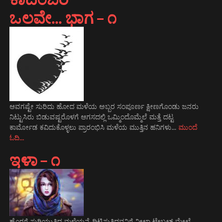
ಒಲವೇ… ಭಾಗ – ೧
ಆವಗಷ್ಟೇ ಸುರಿದು ಹೋದ ಮಳೆಯ ಅಬ್ಬರ ಸಂಪೂರ್ಣ ಕ್ಷೀಣಗೊಂಡು ಜನರು
ನಿಟ್ಟುಸಿರು ಬಿಡುವಷ್ಟರೊಳಗೆ ಆಗಸದಲ್ಲಿ ಒಮ್ಮಿಂದೊಮ್ಮೆಲೆ ಮತ್ತೆ ದಟ್ಟ
ಕಾರ್ಮೋಡ ಕವಿದುಕೊಳ್ಳಲು ಪ್ರಾರಂಭಿಸಿ ಮಳೆಯ ಮುತ್ತಿನ ಹನಿಗಳು…
ಮುಂದೆ
ಓದಿ…
ಇಳಾ – ೧
ಹೊರಗೆ ಸುರಿಯುತ್ತಿದ್ದ ಮಳೆಯನ್ನೆ ದಿಟ್ಟಿಸುತ್ತಿದ್ದವನಿಗೆ ನೀಲಾ ಟೇಬಲ್ ಮೇಲೆ