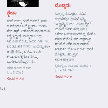
ದೊಡ್ಡದು
ಶ್ವೇತಾ
ತಿಮ್ಮಣ್ಣ ನಮ್ಮೂರಿನ ಪಕ್ಕದ
ಹಳ್ಳಿಯಲ್ಲಿನ ಅಡುಗೆ ಭಟ್ಟ
ಸಂಜೆ ನಾಲ್ಕು ಗಂಟೆಯಾದರೆ ಸಾಕು.
ತಿಪ್ಪಾಭಟ್ಟರ ಮಗ. ತಿಪ್ಪಾಭಟ್ಟರಿಗೆ
ಅವರೆಲ್ಲರೂ ಒಬ್ಬೊಬ್ಬರಾಗಿ ಬಂದು
ಮದುವೆಯಾಗಿ ಹತ್ತು ವರ್ಷ
ಸೇರುತ್ತಾರೆ. ಅದೊಂದು ಪಂಚಾಯಿತಿ
ಕಳೆದರೂ ಮಕ್ಕಳಾಗಿರಲಿಲ್ಲ. ಕೊನೆಗೆ
ಕಟ್ಟೆ ಇದ್ದಂತೆ. ಮಧ್ಯದಲ್ಲೊಂದು
ಪಕ್ಕದ ಮನೆಯ ಕಮಲಾಕ್ಷಮ್ಮನ
ಸಿಮೆಂಟ್ ಬೆಂಚು, ಅದರ ಎಡ, ಬಲ
ಸಲಹೆ ಮೇರೆಗೆ ಮಗುವಾದರೆ
ಎರಡೂ ಕಡೆ ಇವರೇ ಒಂದಷ್ಟು ಕಲ್ಲು
ತಿರುಪತಿಗೆ ಹೋಗಿ ಬರುವ ಹರಕೆ
ಚಪ್ಪಡಿಗಳನ್ನು ಎಳೆದು ತಂದು
ಹೊತ್ತರು. ತಿಮ್ಮಪ್ಪನ
ಕೊಡುವುದಕ್ಕೆ ಪೀಠಗಳನ್ನು
ಕೃಪಾಕಟಾಕ್ಷವೋ ...
ಮಾಡಿಕೊಂಡಿದ್ದಾರೆ. ಸ...
ತೈರೊಳ್ಳಿ ಮಂಜುನಾಥ ಉಡುಪ
ವರದರಾಜನ್ ಟಿ ಆರ್
June 28, 2026
July 5, 2026
Read More
Read More
ತನಕೆ