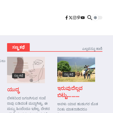
ಸಣ್ಣ ಕಥೆ
ಎಲ್ಲವನ್ನೂ ಕಾಣಿ
 ಬಲು
ಸಣ್ಣ ಕಥೆ
ಸಣ್ಣ ಕಥೆ
ಇರುವುದೆಲ್ಲವ
ಯುದ್ಧ
ಬಿಟ್ಟು………
ಬೆಳಕಿನಿಂದ ಜಗಜಗಿಸುವ ಸಂಜೆ
ರಾವು ಬಡಿದಂತೆ ಮಬ್ಬಾಗಿತ್ತು. ಈ
ಅವಳು ಯಾವ ಹುಡುಗರ ಜೊತ
ಮಬ್ಬು ಹಿಂದೆಂದೂ ಇದಿಲ್ಲ. ದೇಶದ
ನಿಂತು ಮಾತನಾಡಿದರೂ