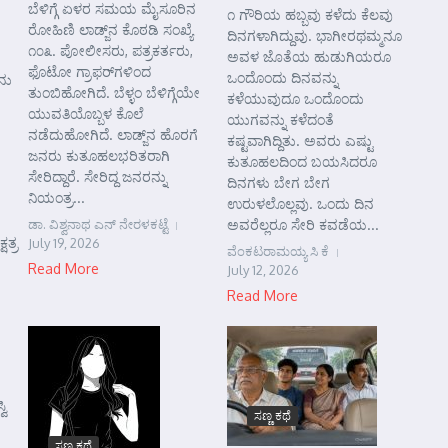
ಬೆಳಿಗ್ಗೆ ಏಳರ ಸಮಯ ಮೈಸೂರಿನ
೧ ಗೌರಿಯ ಹಬ್ಬವು ಕಳೆದು ಕೆಲವು
ರೋಹಿಣಿ ಲಾಡ್ಜ್‌ನ ಕೊಠಡಿ ಸಂಖ್ಯೆ
ದಿನಗಳಾಗಿದ್ದುವು. ಭಾಗೀರಥಮ್ಮನೂ
೧೦೩. ಪೋಲೀಸರು, ಪತ್ರಕರ್ತರು,
ಅವಳ ಜೊತೆಯ ಹುಡುಗಿಯರೂ
ಫೊಟೋ ಗ್ರಾಫರ್‌ಗಳಿಂದ
ಒಂದೊಂದು ದಿನವನ್ನು
ನು
ತುಂಬಿಹೋಗಿದೆ. ಬೆಳ್ಳಂ ಬೆಳಿಗ್ಗೆಯೇ
ಕಳೆಯುವುದೂ ಒಂದೊಂದು
ಯುವತಿಯೊಬ್ಬಳ ಕೊಲೆ
ಯುಗವನ್ನು ಕಳೆದಂತೆ
ನಡೆದುಹೋಗಿದೆ. ಲಾಡ್ಜ್‌ನ ಹೊರಗೆ
ಕಷ್ಟವಾಗಿದ್ದಿತು. ಅವರು ಎಷ್ಟು
ಜನರು ಕುತೂಹಲಭರಿತರಾಗಿ
ಕುತೂಹಲದಿಂದ ಬಯಸಿದರೂ
ಸೇರಿದ್ದಾರೆ. ಸೇರಿದ್ದ ಜನರನ್ನು
ದಿನಗಳು ಬೇಗ ಬೇಗ
ನಿಯಂತ್ರ...
ಉರುಳಲೊಲ್ಲವು. ಒಂದು ದಿನ
ಡಾ. ವಿಶ್ವನಾಥ ಎನ್ ನೇರಳಕಟ್ಟೆ
ಅವರೆಲ್ಲರೂ ಸೇರಿ ಕವಡೆಯ...
ಷತ್ರ
July 19, 2026
ವೆಂಕಟರಾಮಯ್ಯ ಸಿ ಕೆ
Read More
July 12, 2026
Read More
ವಿ
ಸಣ್ಣ ಕಥೆ
ಸಣ್ಣ ಕಥೆ