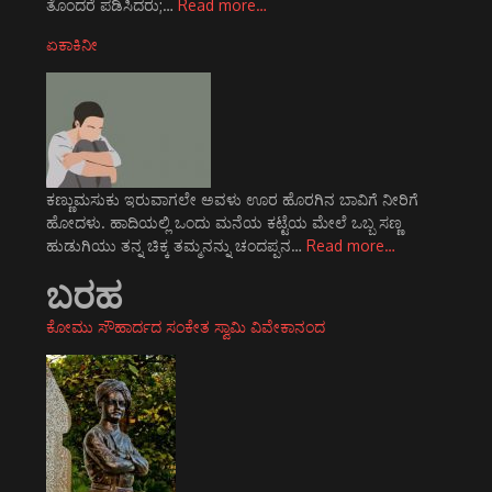
ತೊಂದರೆ ಪಡಿಸಿದರು;…
Read more…
ಏಕಾಕಿನೀ
ಕಣ್ಣುಮಸುಕು ಇರುವಾಗಲೇ ಅವಳು ಊರ ಹೊರಗಿನ ಬಾವಿಗೆ ನೀರಿಗೆ
ಹೋದಳು. ಹಾದಿಯಲ್ಲಿ ಒಂದು ಮನೆಯ ಕಟ್ಟೆಯ ಮೇಲೆ ಒಬ್ಬ ಸಣ್ಣ
ಹುಡುಗಿಯು ತನ್ನ ಚಿಕ್ಕ ತಮ್ಮನನ್ನು ಚಂದಪ್ಪನ…
Read more…
ಬರಹ
ಕೋಮು ಸೌಹಾರ್ದದ ಸಂಕೇತ ಸ್ವಾಮಿ ವಿವೇಕಾನಂದ