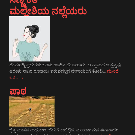
ಮಲ್ಲೇಶಿಯ ನಲ್ಲೆಯರು
ಹೇಮರಡ್ಡಿ ಪ್ರಭುಗಳು ಒಂದು ಊರಿನ ದೇಸಾಯರು. ಆ ಗ್ರಾಮದ ಉತ್ಪನ್ನವು
ಆರೇಳು ಸಾವಿರ ರೂಪಾಯಿ ಇರುವದಲ್ಲದೆ ದೇಸಾಯರಿಗೆ ತೋಟ…
ಮುಂದೆ
ಓದಿ…
→
ಪಾಠ
ಚೈತ್ರ ಮಾಸದ ಮಧ್ಯ ಕಾಲ. ಬೇಸಿಗೆ ಕಾಲಿಟ್ಟಿದೆ. ವಸಂತಾಗಮನ ಈಗಾಗಾಲೇ