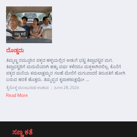
ಸಣ್ಣ ಕಥೆ
ದೊಡ್ಡದು
ತಿಮ್ಮಣ್ಣ ನಮ್ಮೂರಿನ ಪಕ್ಕದ ಹಳ್ಳಿಯಲ್ಲಿನ ಅಡುಗೆ ಭಟ್ಟ ತಿಪ್ಪಾಭಟ್ಟರ ಮಗ.
ತಿಪ್ಪಾಭಟ್ಟರಿಗೆ ಮದುವೆಯಾಗಿ ಹತ್ತು ವರ್ಷ ಕಳೆದರೂ ಮಕ್ಕಳಾಗಿರಲಿಲ್ಲ. ಕೊನೆಗೆ
ಪಕ್ಕದ ಮನೆಯ ಕಮಲಾಕ್ಷಮ್ಮನ ಸಲಹೆ ಮೇರೆಗೆ ಮಗುವಾದರೆ ತಿರುಪತಿಗೆ ಹೋಗಿ
ಬರುವ ಹರಕೆ ಹೊತ್ತರು. ತಿಮ್ಮಪ್ಪನ ಕೃಪಾಕಟಾಕ್ಷವೋ ...
ತೈರೊಳ್ಳಿ ಮಂಜುನಾಥ ಉಡುಪ
June 28, 2026
Read More
ಸಣ್ಣ ಕತೆ