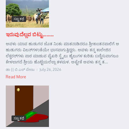
ಸಣ್ಣ ಕಥೆ
ಇರುವುದೆಲ್ಲವ ಬಿಟ್ಟು………
ಅವಳು ಯಾವ ಹುಡುಗರ ಜೊತ ನಿಂತು ಮಾತನಾಡಿದರೂ ಶ್ರೀಕಾಂತನಪಾಲಿಗೆ ಆ
ಹುಡುಗರು ವಿಲನ್‌ಗಳಂತೆಯೇ ಭಾಸವಾಗುತ್ತಿದ್ದರು. ಅವಳು ತನ್ನ ಕಾಲೇಜಿನ
ಲೆಕ್ಚರರ್‌ಗಳು ಪಾಠ ಮಾಡುವ ವೈಖರಿ ಸ್ಟೈಲು ಹೈಲುಗಳ ಕುರಿತು ಬಣ್ಣಿಸುವಾಗಲೂ
ಕೇಳಲಾಗದೆ ಶ್ರೀಯ ಹೊಟ್ಟೆಯಲೆಲ್ಲಾ ತಳಮಳ. ಅಷ್ಟೇಕೆ ಅವಳು ತನ್ನ ತ...
ಡಾ || ಬಿ ಎಲ್ ವೇಣು
July 26, 2026
Read More
ಸಣ್ಣ ಕಥೆ