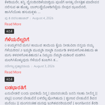
ಕೆಳದಿಯರೇ, ತನ್ನಿ. ದೈನಂದಿನದಿಳೆಯಾರ‍್ತಿಯ ಪೂಜೆಗೆ ಆಸತ್ತು ಬೇಸತ್ತಿಹ ಮಾದೇವನ
ನಲಿಸುವ ಈ ಹೊತ್ತು. ಬಾನ್‌ಬಟ್ಟೆಯೊಳಡಿಗೆಜ್ಜೆಯ ನೇವುರ ಝಣರೆನಲಿ,
ಹಾಸಿಗೆಯೊಳು ಹಸುಮಕ್ಕಳು ...
ಪು ತಿ ನರಸಿಂಹಾಚಾರ್
August 4, 2026
Read More
ಕವಿತೆ
ಗೆಳೆಯರೆಲ್ಲರಿಗೆ
೧ ಉಮ್ಮಳಿಸಿದೆ ಮಗು! ಕಾಯುವ ತಾಯಿಯ ಕೈಯ ನೀಡುವಿರಾ ನನ್ನಯ ರಯ್ಯ
ಗೆಳೆಯರಿರಾ! ೨ ಇಮ್ಮಡಿ ಮುಮ್ಮಡಿ ನಾಲ್ಮಡಿ ನೂರ್ಮಡಿ ತಳಮಳಗೊಳುತಿಹುದು ಈ
ಮಗು ಕಳವಳಗೊಳುತಿಹುದು! ೩ ನಿಮ್ಮಯ ನೆಮ್ಮದಿ-ಮಡಿಲಲಿ ಮಡಗಿಸಿ
ಮಲಗಿಸಿಕೊಳ್ಳುವುದು ಗೆಳೆಯರೆ ತೂಲಗಿಸಿ ತ...
ನರೇಗಲ್ಲ ಪ್ರಹ್ಲಾದರಾಯ
August 3, 2026
Read More
ಕವಿತೆ
ಬಡಭಾರತಿಗೆ
ಏನುಬೇಡಲಿ ಬಂದು ಭಾರತಿಯೆ ನಿನ್ನ | ಮಾನವಂತಿಯೆ ಜನನಿ ಸಲಹು ನೀನೆನ್ನ ||
ಪಲ್ಲ|| ಬಂಗಾರ ಬೇಡುವೆನೆ ಬಳಿದೆಲ್ಲ ಪೋಗಿಹುದು | ಶೃಂಗಾರ ಬೇಡುವೆನೆ ಶಿವನ
ಮನೆಯು || ಮಂಗನಂತಿಹ ಮನವು ಇಂಗಿತವನರಿಯದಲೆ | ಅಂಗಹೀನನ ತೆರದಿ