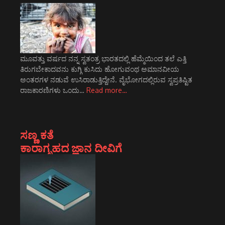
ಮೂವತ್ತು ವರ್ಷದ ನನ್ನ ಸ್ವತಂತ್ರ ಭಾರತದಲ್ಲಿ ಹೆಮ್ಮೆಯಿಂದ ತಲೆ ಎತ್ತಿ
ತಿರುಗಬೇಕಾದವನು ಕುಗ್ಗಿ ಕುಸಿದು ಹೋಗುವಂಥ ಅಮಾನವೀಯ
ಅಂತರಗಳ ನಡುವೆ ಉಸಿರಾಡುತ್ತಿದ್ದೇನೆ. ವೈಭೋಗದಲ್ಲಿರುವ ಸ್ವಪ್ರತಿಷ್ಟಿತ
ರಾಜಕಾರಣಿಗಳು ಒಂದು…
Read more…
ಸಣ್ಣ ಕತೆ
ಕಾರಾಗೃಹದ ಜ್ಞಾನ ದೀವಿಗೆ