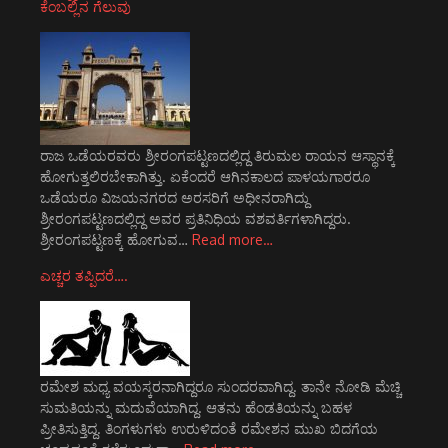
ಕೆಂಬಲ್ಲಿನ ಗೆಲುವು
ರಾಜ ಒಡೆಯರವರು ಶ್ರೀರಂಗಪಟ್ಟಣದಲ್ಲಿದ್ದ ತಿರುಮಲ ರಾಯನ ಆಸ್ಥಾನಕ್ಕೆ
ಹೋಗುತ್ತಲಿರಬೇಕಾಗಿತ್ತು. ಏಕೆಂದರೆ ಆಗಿನಕಾಲದ ಪಾಳಯಗಾರರೂ
ಒಡೆಯರೂ ವಿಜಯನಗರದ ಅರಸರಿಗೆ ಅಧೀನರಾಗಿದ್ದು
ಶ್ರೀರಂಗಪಟ್ಟಣದಲ್ಲಿದ್ದ ಅವರ ಪ್ರತಿನಿಧಿಯ ವಶವರ್ತಿಗಳಾಗಿದ್ದರು.
ಶ್ರೀರಂಗಪಟ್ಟಣಕ್ಕೆ ಹೋಗುವ…
Read more…
ಎಚ್ಚರ ತಪ್ಪಿದರೆ….
ರಮೇಶ ಮಧ್ಯ ವಯಸ್ಕರನಾಗಿದ್ದರೂ ಸುಂದರವಾಗಿದ್ದ. ತಾನೇ ನೋಡಿ ಮೆಚ್ಚಿ
ಸುಮತಿಯನ್ನು ಮದುವೆಯಾಗಿದ್ದ. ಆತನು ಹೆಂಡತಿಯನ್ನು ಬಹಳ
ಪ್ರೀತಿಸುತ್ತಿದ್ದ. ತಿಂಗಳುಗಳು ಉರುಳಿದಂತೆ ರಮೇಶನ ಮುಖ ಬಿದಗೆಯ