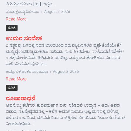
ತಿರುಗುವದಕಂಡು ||೧|| ಅನ್ನವ...
ಪಂಚಾಕ್ಷರಯ್ಯ ಹಿರೇಮಠ
August 2, 2026
Read More
ಕವಿತೆ
ಉಮರ ಸಂದೇಶ
೧ ನಶ್ವರವು ಜಗದಲ್ಲಿ ನರನ ಬಾಳದರಿಂದ ಇರುವಲ್ಪದಿನಗಳಲಿ ವ್ಯಥೆ-ಚೆ೦ತೆಯೇಕೆ?
ಮತ್ಯುವೊ೦ದತಿಸತ್ಯವಾಗಿರಲು ನಾವಿಂದು ಸುಖ ಹೀರಬೇಕು; ನಾಳೆಯನೆಣಿಸಬೇಕೇ?
೨ ಸತ್ತ ಮೇಲೇನೆಂದು ತಿಳಿದವರು ಯಾರಿಲ್ಲ. ಎಷ್ಟೊ ಜನ ಹೋಗಿಹರು, ಬಂದವರ
ಕಾಣೆ. ಸೊಗವಡುವುದೇ ನ...
ಅಮ್ಮೆಂಬಳ ಶಂಕರ ನಾರಾಯಣ
August 2, 2026
Read More
ಕವಿತೆ
ರೂಪಾರಾಧನೆ
ಅವನೊಬ್ಬ ಕಲೆಗಾರ, ಕುಶಲಮತಿಗಳ ವೀರ; ನಿಶಿತದಲಿ ಉದ್ಯಾನ – ಅದು ಅವನ
ಬಿಡಾರ, ನಟಶ್ರೇಷ್ಠನವನಲ್ಲ – ಕಲೆಗೆ ಅವನಿಗೆದುರಾರು ಇಲ್ಲ, ಮನದಲ್ಲಿ ಬೆಳೆಸಿದ್ದ
ಕಲೆಗಾರ ಒಲುವಿಂದ, ಮೌನದೇವಿಯನು ಚಿತ್ರಿಸಲು ಬಗೆಯಿಂದ. “ಕುಂಚಕೊನೆಯಲಿ
ಮಿಂಚುದೇವಿಯ...