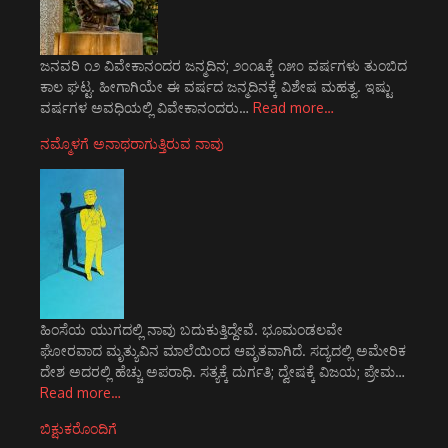
ಜನವರಿ ೧೨ ವಿವೇಕಾನಂದರ ಜನ್ಮದಿನ; ೨೦೧೩ಕ್ಕೆ ೧೫೦ ವರ್ಷಗಳು ತುಂಬಿದ
ಕಾಲ ಘಟ್ಟ. ಹೀಗಾಗಿಯೇ ಈ ವರ್ಷದ ಜನ್ಮದಿನಕ್ಕೆ ವಿಶೇಷ ಮಹತ್ವ. ಇಷ್ಟು
ವರ್ಷಗಳ ಅವಧಿಯಲ್ಲಿ ವಿವೇಕಾನಂದರು…
Read more…
ನಮ್ಮೊಳಗೆ ಅನಾಥರಾಗುತ್ತಿರುವ ನಾವು
ಹಿಂಸೆಯ ಯುಗದಲ್ಲಿ ನಾವು ಬದುಕುತ್ತಿದ್ದೇವೆ. ಭೂಮಂಡಲವೇ
ಘೋರವಾದ ಮೃತ್ಯುವಿನ ಮಾಲೆಯಿಂದ ಆವೃತವಾಗಿದೆ. ಸದ್ಯದಲ್ಲಿ ಅಮೇರಿಕ
ದೇಶ ಅದರಲ್ಲಿ ಹೆಚ್ಚು ಅಪರಾಧಿ. ಸತ್ಯಕ್ಕೆ ದುರ್ಗತಿ; ದ್ವೇಷಕ್ಕೆ ವಿಜಯ; ಪ್ರೇಮ…
Read more…
ಬಿಕ್ಷುಕರೊಂದಿಗೆ