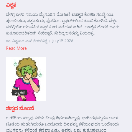
ವಿಕೃತ
ಬೆಳಿಗ್ಗೆ ಏಳರ ಸಮಯ ಮೈಸೂರಿನ ರೋಹಿಣಿ ಲಾಡ್ಜ್‌ನ ಕೊಠಡಿ ಸಂಖ್ಯೆ ೧೦೩.
ಪೋಲೀಸರು, ಪತ್ರಕರ್ತರು, ಫೊಟೋ ಗ್ರಾಫರ್‌ಗಳಿಂದ ತುಂಬಿಹೋಗಿದೆ. ಬೆಳ್ಳಂ
ಬೆಳಿಗ್ಗೆಯೇ ಯುವತಿಯೊಬ್ಬಳ ಕೊಲೆ ನಡೆದುಹೋಗಿದೆ. ಲಾಡ್ಜ್‌ನ ಹೊರಗೆ ಜನರು
ಕುತೂಹಲಭರಿತರಾಗಿ ಸೇರಿದ್ದಾರೆ. ಸೇರಿದ್ದ ಜನರನ್ನು ನಿಯಂತ್ರ...
ಡಾ. ವಿಶ್ವನಾಥ ಎನ್ ನೇರಳಕಟ್ಟೆ
July 19, 2026
Read More
ಸಣ್ಣ ಕಥೆ
ಚಿನ್ನದ ಬೊಂಬೆ
೧ ಗೌರಿಯ ಹಬ್ಬವು ಕಳೆದು ಕೆಲವು ದಿನಗಳಾಗಿದ್ದುವು. ಭಾಗೀರಥಮ್ಮನೂ ಅವಳ
ಜೊತೆಯ ಹುಡುಗಿಯರೂ ಒಂದೊಂದು ದಿನವನ್ನು ಕಳೆಯುವುದೂ ಒಂದೊಂದು
ಯುಗವನ್ನು ಕಳೆದಂತೆ ಕಷ್ಟವಾಗಿದ್ದಿತು. ಅವರು ಎಷ್ಟು ಕುತೂಹಲದಿಂದ