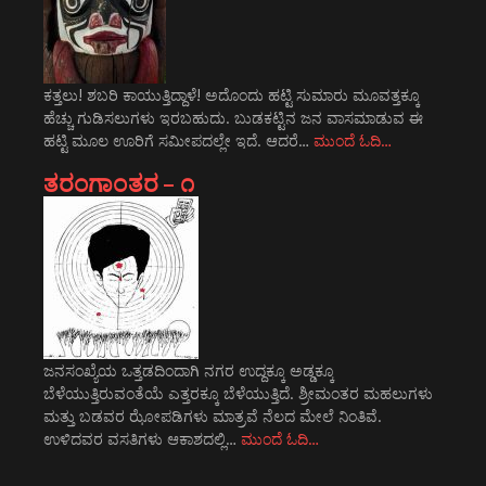
ಕತ್ತಲು! ಶಬರಿ ಕಾಯುತ್ತಿದ್ದಾಳೆ! ಅದೊಂದು ಹಟ್ಟಿ ಸುಮಾರು ಮೂವತ್ತಕ್ಕೂ
ಹೆಚ್ಚು ಗುಡಿಸಲುಗಳು ಇರಬಹುದು. ಬುಡಕಟ್ಟಿನ ಜನ ವಾಸಮಾಡುವ ಈ
ಹಟ್ಟಿ ಮೂಲ ಊರಿಗೆ ಸಮೀಪದಲ್ಲೇ ಇದೆ. ಆದರೆ…
ಮುಂದೆ ಓದಿ…
ತರಂಗಾಂತರ – ೧
ಜನಸಂಖ್ಯೆಯ ಒತ್ತಡದಿಂದಾಗಿ ನಗರ ಉದ್ದಕ್ಕೂ ಅಡ್ಡಕ್ಕೂ
ಬೆಳೆಯುತ್ತಿರುವಂತೆಯೆ ಎತ್ತರಕ್ಕೂ ಬೆಳೆಯುತ್ತಿದೆ. ಶ್ರೀಮಂತರ ಮಹಲುಗಳು
ಮತ್ತು ಬಡವರ ಝೋಪಡಿಗಳು ಮಾತ್ರವೆ ನೆಲದ ಮೇಲೆ ನಿಂತಿವೆ.
ಉಳಿದವರ ವಸತಿಗಳು ಆಕಾಶದಲ್ಲಿ…
ಮುಂದೆ ಓದಿ…