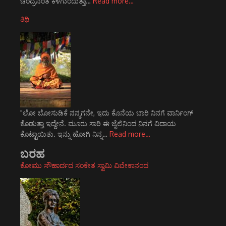
ಚಂದ್ರನಂತೆ ಕಳೆಗುಂದುತ್ತಾ…
Read more…
ತಿಥಿ
"ಲೋ ಬೋಸುಡಿಕೆ ನನ್ಮಗನೇ, ಇದು ಕೊನೆಯ ಬಾರಿ ನಿನಗೆ ವಾರ್ನಿಂಗ್
ಕೊಡುತ್ತಾ ಇದ್ದೇನೆ. ಮೂರು ಸಾರಿ ಈ ಜೈಲಿನಿಂದ ನಿನಗೆ ವಿದಾಯ
ಕೊಟ್ಟಾಯಿತು. ಇನ್ನು ಹೋಗಿ ನಿನ್ನ…
Read more…
ಬರಹ
ಕೋಮು ಸೌಹಾರ್ದದ ಸಂಕೇತ ಸ್ವಾಮಿ ವಿವೇಕಾನಂದ