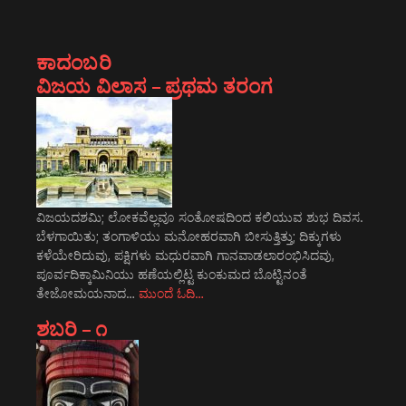
ಕಾದಂಬರಿ
ವಿಜಯ ವಿಲಾಸ – ಪ್ರಥಮ ತರಂಗ
ವಿಜಯದಶಮಿ; ಲೋಕವೆಲ್ಲವೂ ಸಂತೋಷದಿಂದ ಕಲಿಯುವ ಶುಭ ದಿವಸ.
ಬೆಳಗಾಯಿತು; ತಂಗಾಳಿಯು ಮನೋಹರವಾಗಿ ಬೀಸುತ್ತಿತ್ತು; ದಿಕ್ಕುಗಳು
ಕಳೆಯೇರಿದುವು, ಪಕ್ಷಿಗಳು ಮಧುರವಾಗಿ ಗಾನವಾಡಲಾರಂಭಿಸಿದವು,
ಪೂರ್ವದಿಕ್ಕಾಮಿನಿಯು ಹಣೆಯಲ್ಲಿಟ್ಟ ಕುಂಕುಮದ ಬೊಟ್ಟಿನಂತೆ
ತೇಜೋಮಯನಾದ…
ಮುಂದೆ ಓದಿ…
ಶಬರಿ – ೧