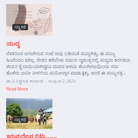
ಸಣ್ಣ ಕಥೆ
ಯುದ್ಧ
ಬೆಳಕಿನಿಂದ ಜಗಜಗಿಸುವ ಸಂಜೆ ರಾವು ಬಡಿದಂತೆ ಮಬ್ಬಾಗಿತ್ತು. ಈ ಮಬ್ಬು
ಹಿಂದೆಂದೂ ಇದಿಲ್ಲ. ದೇಶದ ಹದಿನೇಳು ವರ್ಷದ ಸ್ವಾತಂತ್ರದಲ್ಲಿ, ಮಧ್ಯಮ ತರಗತಿಯ
ಜೀವನ ಕೈ ಬಾಯಿಯಾಗಿದ್ದರೂ ದೂರದ ಆಶಯ ಹೊಂಗಿರಣವೊಂದು ಸದಾ
ಹೊಳೆದು ಭಾವೀ ಪೀಳಿಗೆಯ ಮನೋಲ್ಲಾಸ ಮಾಡುತ್ತಿತ್ತು. ಆದರೆ ಈ ಮಬ್ಬುಗತ್ತ...
ಡಾ || ವಿಶ್ವನಾಥ ಕಾರ್ನಾಡ
August 2, 2026
Read More
ಸಣ್ಣ ಕಥೆ
ಇರುವುದೆಲ್ಲವ ಬಿಟ್ಟು………