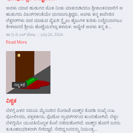
ಅವಳು ಯಾವ ಹುಡುಗರ ಜೊತ ನಿಂತು ಮಾತನಾಡಿದರೂ ಶ್ರೀಕಾಂತನಪಾಲಿಗೆ ಆ
ಹುಡುಗರು ವಿಲನ್‌ಗಳಂತೆಯೇ ಭಾಸವಾಗುತ್ತಿದ್ದರು. ಅವಳು ತನ್ನ ಕಾಲೇಜಿನ
ಲೆಕ್ಚರರ್‌ಗಳು ಪಾಠ ಮಾಡುವ ವೈಖರಿ ಸ್ಟೈಲು ಹೈಲುಗಳ ಕುರಿತು ಬಣ್ಣಿಸುವಾಗಲೂ
ಕೇಳಲಾಗದೆ ಶ್ರೀಯ ಹೊಟ್ಟೆಯಲೆಲ್ಲಾ ತಳಮಳ. ಅಷ್ಟೇಕೆ ಅವಳು ತನ್ನ ತ...
ಡಾ || ಬಿ ಎಲ್ ವೇಣು
July 26, 2026
Read More
ಸಣ್ಣ ಕಥೆ
ವಿಕೃತ
ಬೆಳಿಗ್ಗೆ ಏಳರ ಸಮಯ ಮೈಸೂರಿನ ರೋಹಿಣಿ ಲಾಡ್ಜ್‌ನ ಕೊಠಡಿ ಸಂಖ್ಯೆ ೧೦೩.
ಪೋಲೀಸರು, ಪತ್ರಕರ್ತರು, ಫೊಟೋ ಗ್ರಾಫರ್‌ಗಳಿಂದ ತುಂಬಿಹೋಗಿದೆ. ಬೆಳ್ಳಂ
ಬೆಳಿಗ್ಗೆಯೇ ಯುವತಿಯೊಬ್ಬಳ ಕೊಲೆ ನಡೆದುಹೋಗಿದೆ. ಲಾಡ್ಜ್‌ನ ಹೊರಗೆ ಜನರು
ಕುತೂಹಲಭರಿತರಾಗಿ ಸೇರಿದ್ದಾರೆ. ಸೇರಿದ್ದ ಜನರನ್ನು ನಿಯಂತ್ರ...