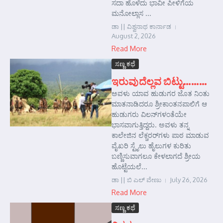
ಸದಾ ಹೊಳೆದು ಭಾವೀ ಪೀಳಿಗೆಯ
ಮನೋಲ್ಲಾಸ ...
ಡಾ || ವಿಶ್ವನಾಥ ಕಾರ್ನಾಡ
August 2, 2026
Read More
ಸಣ್ಣ ಕಥೆ
ಇರುವುದೆಲ್ಲವ ಬಿಟ್ಟು………
ಅವಳು ಯಾವ ಹುಡುಗರ ಜೊತ ನಿಂತು
ಮಾತನಾಡಿದರೂ ಶ್ರೀಕಾಂತನಪಾಲಿಗೆ ಆ
ಹುಡುಗರು ವಿಲನ್‌ಗಳಂತೆಯೇ
ಭಾಸವಾಗುತ್ತಿದ್ದರು. ಅವಳು ತನ್ನ
ಕಾಲೇಜಿನ ಲೆಕ್ಚರರ್‌ಗಳು ಪಾಠ ಮಾಡುವ
ವೈಖರಿ ಸ್ಟೈಲು ಹೈಲುಗಳ ಕುರಿತು
ಬಣ್ಣಿಸುವಾಗಲೂ ಕೇಳಲಾಗದೆ ಶ್ರೀಯ
ಹೊಟ್ಟೆಯಲೆ...
ಡಾ || ಬಿ ಎಲ್ ವೇಣು
July 26, 2026
Read More
ಸಣ್ಣ ಕಥೆ