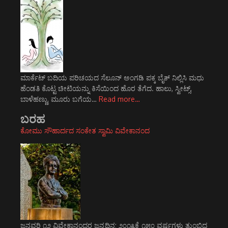
ಮಾರ್ಕೆಟ್ ಬದಿಯ ಪರಿಚಯದ ಸೆಲೂನ್ ಅಂಗಡಿ ಪಕ್ಕ ಬೈಕ್ ನಿಲ್ಲಿಸಿ ಮಧು
ಹೆಂಡತಿ ಕೊಟ್ಟ ಚೀಟಿಯನ್ನು ಕಿಸೆಯಿಂದ ಹೊರ ತೆಗೆದ. ಹಾಲು, ಸ್ವೀಟ್ಸ್,
ಬಾಳೆಹಣ್ಣು, ಮೂರು ಬಗೆಯ…
Read more…
ಬರಹ
ಕೋಮು ಸೌಹಾರ್ದದ ಸಂಕೇತ ಸ್ವಾಮಿ ವಿವೇಕಾನಂದ
ಜನವರಿ ೧೨ ವಿವೇಕಾನಂದರ ಜನ್ಮದಿನ; ೨೦೧೩ಕ್ಕೆ ೧೫೦ ವರ್ಷಗಳು ತುಂಬಿದ