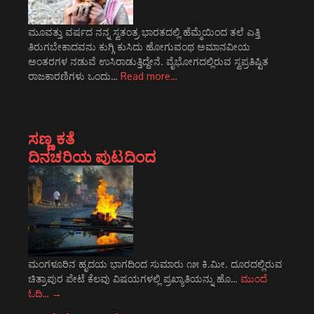
ಮೂವತ್ತು ವರ್ಷದ ನನ್ನ ಸ್ವತಂತ್ರ ಭಾರತದಲ್ಲಿ ಹೆಮ್ಮೆಯಿಂದ ತಲೆ ಎತ್ತಿ
ತಿರುಗಬೇಕಾದವನು ಕುಗ್ಗಿ ಕುಸಿದು ಹೋಗುವಂಥ ಅಮಾನವೀಯ
ಅಂತರಗಳ ನಡುವೆ ಉಸಿರಾಡುತ್ತಿದ್ದೇನೆ. ವೈಭೋಗದಲ್ಲಿರುವ ಸ್ವಪ್ರತಿಷ್ಟಿತ
ರಾಜಕಾರಣಿಗಳು ಒಂದು…
Read more…
ಸಣ್ಣ ಕತೆ
ದಿನಚರಿಯ ಪುಟದಿಂದ
ಮಂಗಳೂರಿನ ಹೃದಯ ಭಾಗದಿಂದ ಸುಮಾರು ೧೫ ಕಿ.ಮೀ. ದೂರದಲ್ಲಿರುವ
ಚಿತ್ರಾಪುರ ಪೇಟೆ ಕೆಲವು ವಿಷಯಗಳಲ್ಲಿ ಪ್ರಖ್ಯಾತಿಯನ್ನು ಹೊ…
ಮುಂದೆ
ಓದಿ…
→