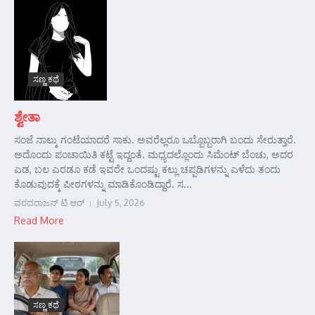
ಸಣ್ಣ ಕಥೆ
ಶ್ವೇತಾ
ಸಂಜೆ ನಾಲ್ಕು ಗಂಟೆಯಾದರೆ ಸಾಕು. ಅವರೆಲ್ಲರೂ ಒಬ್ಬೊಬ್ಬರಾಗಿ ಬಂದು ಸೇರುತ್ತಾರೆ.
ಅದೊಂದು ಪಂಚಾಯಿತಿ ಕಟ್ಟೆ ಇದ್ದಂತೆ. ಮಧ್ಯದಲ್ಲೊಂದು ಸಿಮೆಂಟ್ ಬೆಂಚು, ಅದರ
ಎಡ, ಬಲ ಎರಡೂ ಕಡೆ ಇವರೇ ಒಂದಷ್ಟು ಕಲ್ಲು ಚಪ್ಪಡಿಗಳನ್ನು ಎಳೆದು ತಂದು
ಕೊಡುವುದಕ್ಕೆ ಪೀಠಗಳನ್ನು ಮಾಡಿಕೊಂಡಿದ್ದಾರೆ. ಸ...
ವರದರಾಜನ್ ಟಿ ಆರ್
July 5, 2026
Read More
ಸಣ್ಣ ಕಥೆ