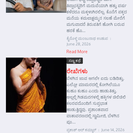
ತಿಪ್ಪಾಭಟ್ಟರಿಗೆ ಮದುವೆಯಾಗಿ ಹತ್ತು ವರ್ಷ
ಕಳೆದರೂ ಮಕ್ಕಳಾಗಿರಲಿಲ್ಲ. ಕೊನೆಗೆ ಪಕ್ಕದ
ಮನೆಯ ಕಮಲಾಕ್ಷಮ್ಮನ ಸಲಹೆ ಮೇರೆಗೆ
ಮಗುವಾದರೆ ತಿರುಪತಿಗೆ ಹೋಗಿ ಬರುವ
ಹರಕೆ ಹೊ...
ತೈರೊಳ್ಳಿ ಮಂಜುನಾಥ ಉಡುಪ
June 28, 2026
Read More
ಸಣ್ಣ ಕಥೆ
ರೇಖೆಗಳು
ಬೆಳಗಿನ ಜಾವ ಆಗಲೇ ಐದು ಬಡಿದಿತ್ತು.
ಎಲ್ಲೋ ಮಾಮರದಲ್ಲಿ ಕೋಗಿಲೆಯೂ
ಕುಹೂ ಕುಹೂ ಎಂದು ಹಾಡುತಿತ್ತು.
ಅಲ್ಲಲ್ಲಿ ಗಿಡಮರಗಳಲ್ಲಿ ಹಕ್ಕಿಗಳ ಚಿಲಿಚಿಲಿ
ಕಲರವದೊಂದಿಗೆ ಸುಪ್ರಭಾತ
ಹಾಡುತ್ತಿದ್ದವು. ಪ್ರಶಾಂತವಾದ
ವಾತಾವರಣದಲ್ಲಿ ಸ್ವಾಮೀಜಿ, ಬೆಳಗಿನ
ಪೂ...
ಪ್ರಕಾಶ್ ಆರ್‍ ಕಮ್ಮಾರ್‍
June 14, 2026