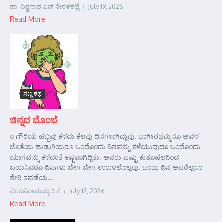
ಡಾ. ವಿಶ್ವನಾಥ ಎನ್ ನೇರಳಕಟ್ಟೆ
July 19, 2026
Read More
ಸಣ್ಣ ಕಥೆ
ಚಿನ್ನದ ಬೊಂಬೆ
೧ ಗೌರಿಯ ಹಬ್ಬವು ಕಳೆದು ಕೆಲವು ದಿನಗಳಾಗಿದ್ದುವು. ಭಾಗೀರಥಮ್ಮನೂ ಅವಳ
ಜೊತೆಯ ಹುಡುಗಿಯರೂ ಒಂದೊಂದು ದಿನವನ್ನು ಕಳೆಯುವುದೂ ಒಂದೊಂದು
ಯುಗವನ್ನು ಕಳೆದಂತೆ ಕಷ್ಟವಾಗಿದ್ದಿತು. ಅವರು ಎಷ್ಟು ಕುತೂಹಲದಿಂದ
ಬಯಸಿದರೂ ದಿನಗಳು ಬೇಗ ಬೇಗ ಉರುಳಲೊಲ್ಲವು. ಒಂದು ದಿನ ಅವರೆಲ್ಲರೂ
ಸೇರಿ ಕವಡೆಯ...
ವೆಂಕಟರಾಮಯ್ಯ ಸಿ ಕೆ
July 12, 2026
Read More