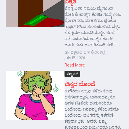
ವಿಕೃತ
ಬೆಳಿಗ್ಗೆ ಏಳರ ಸಮಯ ಮೈಸೂರಿನ
ರೋಹಿಣಿ ಲಾಡ್ಜ್‌ನ ಕೊಠಡಿ ಸಂಖ್ಯೆ ೧೦೩.
ಪೋಲೀಸರು, ಪತ್ರಕರ್ತರು, ಫೊಟೋ
ಗ್ರಾಫರ್‌ಗಳಿಂದ ತುಂಬಿಹೋಗಿದೆ. ಬೆಳ್ಳಂ
ಬೆಳಿಗ್ಗೆಯೇ ಯುವತಿಯೊಬ್ಬಳ ಕೊಲೆ
ನಡೆದುಹೋಗಿದೆ. ಲಾಡ್ಜ್‌ನ ಹೊರಗೆ
ಜನರು ಕುತೂಹಲಭರಿತರಾಗಿ ಸೇರಿದ...
ಡಾ. ವಿಶ್ವನಾಥ ಎನ್ ನೇರಳಕಟ್ಟೆ
July 19, 2026
Read More
ಸಣ್ಣ ಕಥೆ
ಚಿನ್ನದ ಬೊಂಬೆ
೧ ಗೌರಿಯ ಹಬ್ಬವು ಕಳೆದು ಕೆಲವು
ದಿನಗಳಾಗಿದ್ದುವು. ಭಾಗೀರಥಮ್ಮನೂ
ಅವಳ ಜೊತೆಯ ಹುಡುಗಿಯರೂ
ಒಂದೊಂದು ದಿನವನ್ನು ಕಳೆಯುವುದೂ
ಒಂದೊಂದು ಯುಗವನ್ನು ಕಳೆದಂತೆ
ಕಷ್ಟವಾಗಿದ್ದಿತು. ಅವರು ಎಷ್ಟು
ಕುತೂಹಲದಿಂದ ಬಯಸಿದರೂ ದಿನಗಳು