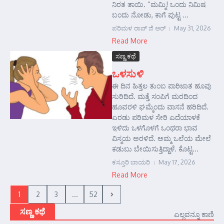
ನಿರತ ತಾಯಿ. “ಮಮ್ಮಿ! ಒಂದು ನಿಮಿಷ
ಬಂದು ನೋಡು, ಕಾಗೆ ಪುಟ್ಟ ...
ಪರಿಮಳ ರಾವ್ ಜಿ ಆರ್‍
May 31, 2026
Read More
ಸಣ್ಣ ಕಥೆ
ಒಳಸುಳಿ
ಈ ದಿನ ಹಿತ್ತಲ ತುಂಬ ಪಾರಿಜಾತ ಹೂವು
ಸುರಿದಿದೆ. ಮತ್ತೆ ಸಂಪಿಗೆ ಮರದಿಂದ
ಹೂವರಳಿ ಘಮ್ಮೆಂದು ವಾಸನೆ ಹರಿದಿದೆ.
ಎರಡು ಪರಿಮಳ ಸೇರಿ ಎದೆಯಾಳಕೆ
ಇಳಿದು ಒಳಗೊಳಗೆ ಒಂಥರಾ ಭಾವ
ವಿಸ್ಮಯ ಅರಳಿದೆ. ಅಮ್ಮ ಒಲೆಯ ಮೇಲೆ
ಕಡುಬು ಬೇಯಿಸುತ್ತಿದ್ದಾಳೆ. ಕೊಟ್ಟ...
ಕಸ್ತೂರಿ ಬಾಯರಿ
May 17, 2026
Read More
1
2
3
...
52
ಸಣ್ಣ ಕಥೆ
ಎಲ್ಲವನ್ನೂ ಕಾಣಿ