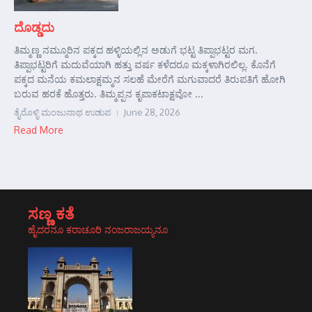
ದೊಡ್ಡದು
ತಿಮ್ಮಣ್ಣ ನಮ್ಮೂರಿನ ಪಕ್ಕದ ಹಳ್ಳಿಯಲ್ಲಿನ ಅಡುಗೆ ಭಟ್ಟ ತಿಪ್ಪಾಭಟ್ಟರ ಮಗ.
ತಿಪ್ಪಾಭಟ್ಟರಿಗೆ ಮದುವೆಯಾಗಿ ಹತ್ತು ವರ್ಷ ಕಳೆದರೂ ಮಕ್ಕಳಾಗಿರಲಿಲ್ಲ. ಕೊನೆಗೆ
ಪಕ್ಕದ ಮನೆಯ ಕಮಲಾಕ್ಷಮ್ಮನ ಸಲಹೆ ಮೇರೆಗೆ ಮಗುವಾದರೆ ತಿರುಪತಿಗೆ ಹೋಗಿ
ಬರುವ ಹರಕೆ ಹೊತ್ತರು. ತಿಮ್ಮಪ್ಪನ ಕೃಪಾಕಟಾಕ್ಷವೋ ...
ತೈರೊಳ್ಳಿ ಮಂಜುನಾಥ ಉಡುಪ
June 28, 2026
Read More
ಸಣ್ಣ ಕತೆ
ಹೈದರನೂ ಕರಾಚೂರಿ ನಂಜರಾಜಯ್ಯನೂ