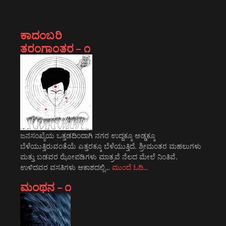
ಕಾದಂಬರಿ
ತರಂಗಾಂತರ – ೧
ಜನಸಂಖ್ಯೆಯ ಒತ್ತಡದಿಂದಾಗಿ ನಗರ ಉದ್ದಕ್ಕೂ ಅಡ್ಡಕ್ಕೂ
ಬೆಳೆಯುತ್ತಿರುವಂತೆಯೆ ಎತ್ತರಕ್ಕೂ ಬೆಳೆಯುತ್ತಿದೆ. ಶ್ರೀಮಂತರ ಮಹಲುಗಳು
ಮತ್ತು ಬಡವರ ಝೋಪಡಿಗಳು ಮಾತ್ರವೆ ನೆಲದ ಮೇಲೆ ನಿಂತಿವೆ.
ಉಳಿದವರ ವಸತಿಗಳು ಆಕಾಶದಲ್ಲಿ…
ಮುಂದೆ ಓದಿ…
ಮಂಥನ – ೧