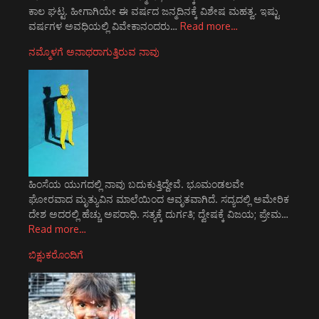
ಕಾಲ ಘಟ್ಟ. ಹೀಗಾಗಿಯೇ ಈ ವರ್ಷದ ಜನ್ಮದಿನಕ್ಕೆ ವಿಶೇಷ ಮಹತ್ವ. ಇಷ್ಟು
ವರ್ಷಗಳ ಅವಧಿಯಲ್ಲಿ ವಿವೇಕಾನಂದರು…
Read more…
ನಮ್ಮೊಳಗೆ ಅನಾಥರಾಗುತ್ತಿರುವ ನಾವು
ಹಿಂಸೆಯ ಯುಗದಲ್ಲಿ ನಾವು ಬದುಕುತ್ತಿದ್ದೇವೆ. ಭೂಮಂಡಲವೇ
ಘೋರವಾದ ಮೃತ್ಯುವಿನ ಮಾಲೆಯಿಂದ ಆವೃತವಾಗಿದೆ. ಸದ್ಯದಲ್ಲಿ ಅಮೇರಿಕ
ದೇಶ ಅದರಲ್ಲಿ ಹೆಚ್ಚು ಅಪರಾಧಿ. ಸತ್ಯಕ್ಕೆ ದುರ್ಗತಿ; ದ್ವೇಷಕ್ಕೆ ವಿಜಯ; ಪ್ರೇಮ…
Read more…
ಬಿಕ್ಷುಕರೊಂದಿಗೆ