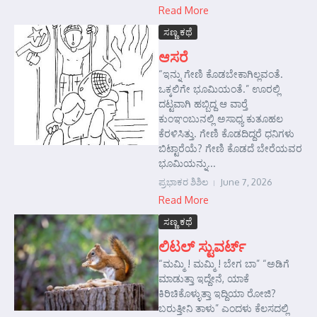
Read More
ಸಣ್ಣ ಕಥೆ
ಆಸರೆ
“ಇನ್ನು ಗೇಣಿ ಕೊಡಬೇಕಾಗಿಲ್ಲವಂತೆ.
ಒಕ್ಕಲಿಗೇ ಭೂಮಿಯಂತೆ.” ಊರಲ್ಲಿ
ದಟ್ಟವಾಗಿ ಹಬ್ಬಿದ್ದ ಆ ವಾರ್‍ತೆ
ಕುಂಞಂಬುನಲ್ಲಿ ಅಸಾಧ್ಯ ಕುತೂಹಲ
ಕೆರಳಿಸಿತ್ತು. ಗೇಣಿ ಕೊಡದಿದ್ದರೆ ಧನಿಗಳು
ಬಿಟ್ಟಾರೆಯೆ? ಗೇಣಿ ಕೊಡದೆ ಬೇರೆಯವರ
ಭೂಮಿಯನ್ನು...
ಪ್ರಭಾಕರ ಶಿಶಿಲ
June 7, 2026
Read More
ಸಣ್ಣ ಕಥೆ
ಲಿಟಲ್ ಸ್ಟುವರ್ಟ್
“ಮಮ್ಮಿ ! ಮಮ್ಮಿ ! ಬೇಗ ಬಾ” “ಅಡಿಗೆ
ಮಾಡುತ್ತಾ ಇದ್ದೇನೆ, ಯಾಕೆ
ಕಿರಿಚಿಕೊಳ್ಳುತ್ತಾ ಇದ್ದಿಯಾ ರೋಜಿ?
ಬರುತ್ತೀನಿ ತಾಳು” ಎಂದಳು ಕೆಲಸದಲ್ಲಿ