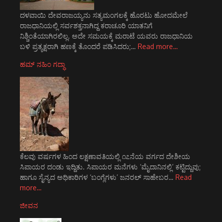
ದಳವಾಯಿ ದೇವರಾಜಯ್ಯನು ಸತ್ಯಮಂಗಲಕ್ಕೆ ಹೊರಟು ಹೋದಮೇಲೆ
ರಾಜಧಾನಿಯಲ್ಲಿ ಸರ್ವಶಕ್ತನಾಗಿದ್ದ ಕರಾಚೂರಿ ಯಾತನಿಗೆ
ನಿಶ್ಚಿಂತೆಯಾಗಿರಲಿಲ್ಲ. ಅದೇ ಸಮಯಕ್ಕೆ ಮರಾಟೆ ಯವರು ರಾಜಧಾನಿಯ
ಬಳಿ ಪ್ರತ್ಯಕ್ಷರಾಗಿ ಹಣಕ್ಕೆ ತೊಂದರೆ ಪಡಿಸಿದರು;…
Read more…
ಹಮ್ ನಹಿಂ ಗದ್ಧಾ
ಕೆಲವು ವರ್ಷಗಳ ಹಿಂದ ಲಕ್ಷಣಾವತಿಯಲ್ಲಿ ೧೭ನೆಯ ವರ್ಗದ ದೇಶೀಯ
ಸಿಪಾಯರ ದಂಡು ಇದ್ದಿತು. ಸಿಪಾಯರ ಮನೆಗಳು ‘ಮೈದಾನಿನಲ್ಲಿ’ ಕಟ್ಟಿದ್ದುವು;
ಹಾಗೂ ಸೈನ್ಯದ ಅಧಿಕಾರಿಗಳ ‘ಬಂಗ್ಲೆಗಳು’ ಜನರಲ್ ಸಾಹೇಬರ…
Read
more…
ಜೀವನ