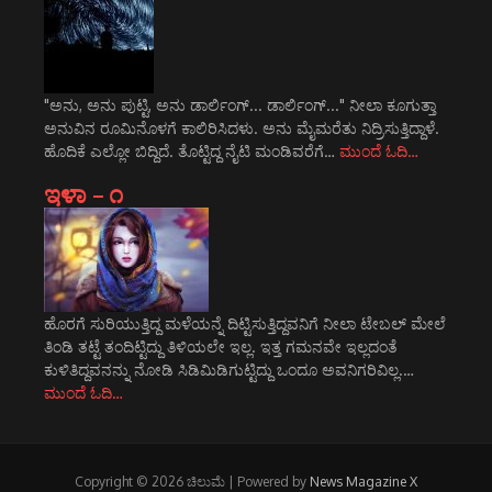
"ಅನು, ಅನು ಪುಟ್ಟಿ, ಅನು ಡಾರ್ಲಿಂಗ್... ಡಾರ್ಲಿಂಗ್..." ನೀಲಾ ಕೂಗುತ್ತಾ
ಅನುವಿನ ರೂಮಿನೊಳಗೆ ಕಾಲಿರಿಸಿದಳು. ಅನು ಮೈಮರೆತು ನಿದ್ರಿಸುತ್ತಿದ್ದಾಳೆ.
ಹೊದಿಕೆ ಎಲ್ಲೋ ಬಿದ್ದಿದೆ. ತೊಟ್ಟಿದ್ದ ನೈಟಿ ಮಂಡಿವರೆಗೆ…
ಮುಂದೆ ಓದಿ…
ಇಳಾ – ೧
ಹೊರಗೆ ಸುರಿಯುತ್ತಿದ್ದ ಮಳೆಯನ್ನೆ ದಿಟ್ಟಿಸುತ್ತಿದ್ದವನಿಗೆ ನೀಲಾ ಟೇಬಲ್ ಮೇಲೆ
ತಿಂಡಿ ತಟ್ಟೆ ತಂದಿಟ್ಟಿದ್ದು ತಿಳಿಯಲೇ ಇಲ್ಲ. ಇತ್ತ ಗಮನವೇ ಇಲ್ಲದಂತೆ
ಕುಳಿತಿದ್ದವನನ್ನು ನೋಡಿ ಸಿಡಿಮಿಡಿಗುಟ್ಟಿದ್ದು ಒಂದೂ ಅವನಿಗರಿವಿಲ್ಲ.…
ಮುಂದೆ ಓದಿ…
Copyright © 2026 ಚಿಲುಮೆ | Powered by
News Magazine X