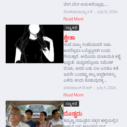
ಬೇಗ ಬೇಗ ಉರುಳಲೊಲ್ಲವು....
ವೆಂಕಟರಾಮಯ್ಯ ಸಿ ಕೆ
July 12, 2026
Read More
ಸಣ್ಣ ಕಥೆ
ಶ್ವೇತಾ
ಸಂಜೆ ನಾಲ್ಕು ಗಂಟೆಯಾದರೆ ಸಾಕು.
ಅವರೆಲ್ಲರೂ ಒಬ್ಬೊಬ್ಬರಾಗಿ ಬಂದು
ಸೇರುತ್ತಾರೆ. ಅದೊಂದು ಪಂಚಾಯಿತಿ ಕಟ್ಟೆ
ಇದ್ದಂತೆ. ಮಧ್ಯದಲ್ಲೊಂದು ಸಿಮೆಂಟ್
ಬೆಂಚು, ಅದರ ಎಡ, ಬಲ ಎರಡೂ ಕಡೆ
ಇವರೇ ಒಂದಷ್ಟು ಕಲ್ಲು ಚಪ್ಪಡಿಗಳನ್ನು
ಎಳೆದು ತಂದು ಕೊಡುವುದಕ್ಕ...
ವರದರಾಜನ್ ಟಿ ಆರ್
July 5, 2026
Read More
ಸಣ್ಣ ಕಥೆ
ದೊಡ್ಡದು
ತಿಮ್ಮಣ್ಣ ನಮ್ಮೂರಿನ ಪಕ್ಕದ ಹಳ್ಳಿಯಲ್ಲಿನ
ಅಡುಗೆ ಭಟ್ಟ ತಿಪ್ಪಾಭಟ್ಟರ ಮಗ.