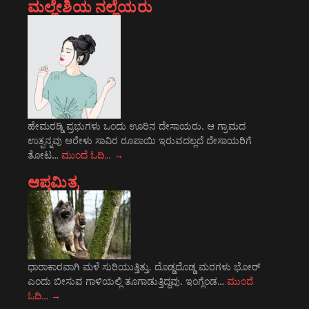
ಮಲ್ಲೇಶಿಯ ನಲ್ಲೆಯರು
ಹೇಮರಡ್ಡಿ ಪ್ರಭುಗಳು ಒಂದು ಊರಿನ ದೇಸಾಯರು. ಆ ಗ್ರಾಮದ
ಉತ್ಪನ್ನವು ಆರೇಳು ಸಾವಿರ ರೂಪಾಯಿ ಇರುವದಲ್ಲದೆ ದೇಸಾಯರಿಗೆ
ತೋಟ…
ಮುಂದೆ ಓದಿ…
→
ಆಪ್ತಮಿತ್ರ
ಧಾರಾಕಾರವಾಗಿ ಮಳೆ ಸುರಿಯುತ್ತಿತ್ತು. ದೊಡ್ಡದೊಡ್ಡ ಮರಗಳು ಭೋರ್
ಎಂದು ಬೀಸುವ ಗಾಳಿಯಲ್ಲಿ ತೂಗಾಡುತ್ತಿದ್ದವು. ಇಂಗ್ಲೆಂಡ…
ಮುಂದೆ
ಓದಿ…
→