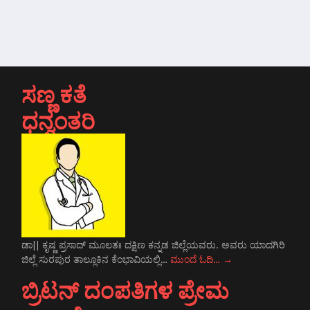
ಸಣ್ಣ ಕತೆ
ಧನ್ವಂತರಿ
ಡಾ|| ಕೃಷ್ಣ ಪ್ರಸಾದ್ ಮೂಲತಃ ದಕ್ಷಿಣ ಕನ್ನಡ ಜಿಲ್ಲೆಯವರು. ಅವರು ಯಾದಗಿರಿ
ಜಿಲ್ಲೆ ಸುರಪುರ ತಾಲ್ಲೂಕಿನ ಕೆಂಭಾವಿಯಲ್ಲಿ…
ಮುಂದೆ ಓದಿ…
→
ಬ್ರಿಟನ್ ದಂಪತಿಗಳ ಪ್ರೇಮ