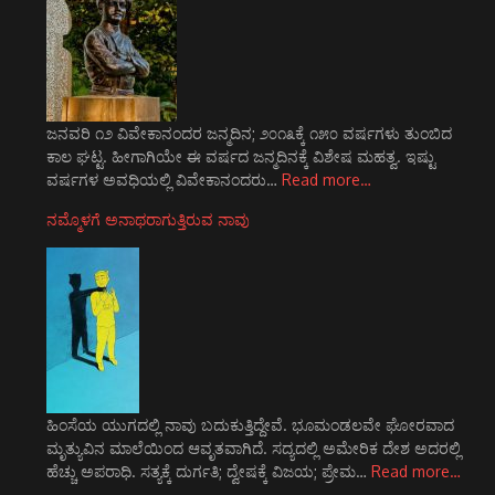
ಜನವರಿ ೧೨ ವಿವೇಕಾನಂದರ ಜನ್ಮದಿನ; ೨೦೧೩ಕ್ಕೆ ೧೫೦ ವರ್ಷಗಳು ತುಂಬಿದ
ಕಾಲ ಘಟ್ಟ. ಹೀಗಾಗಿಯೇ ಈ ವರ್ಷದ ಜನ್ಮದಿನಕ್ಕೆ ವಿಶೇಷ ಮಹತ್ವ. ಇಷ್ಟು
ವರ್ಷಗಳ ಅವಧಿಯಲ್ಲಿ ವಿವೇಕಾನಂದರು…
Read more…
ನಮ್ಮೊಳಗೆ ಅನಾಥರಾಗುತ್ತಿರುವ ನಾವು
ಹಿಂಸೆಯ ಯುಗದಲ್ಲಿ ನಾವು ಬದುಕುತ್ತಿದ್ದೇವೆ. ಭೂಮಂಡಲವೇ ಘೋರವಾದ
ಮೃತ್ಯುವಿನ ಮಾಲೆಯಿಂದ ಆವೃತವಾಗಿದೆ. ಸದ್ಯದಲ್ಲಿ ಅಮೇರಿಕ ದೇಶ ಅದರಲ್ಲಿ
ಹೆಚ್ಚು ಅಪರಾಧಿ. ಸತ್ಯಕ್ಕೆ ದುರ್ಗತಿ; ದ್ವೇಷಕ್ಕೆ ವಿಜಯ; ಪ್ರೇಮ…
Read more…