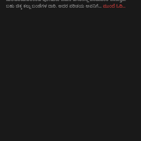
ಬಹು ಚಿಕ್ಕ ಕಲ್ಲು ಬಂಡೆಗಳ ದಾರಿ. ಅದರ ಪರಿಚಯ ಅವನಿಗೆ…
ಮುಂದೆ ಓದಿ…