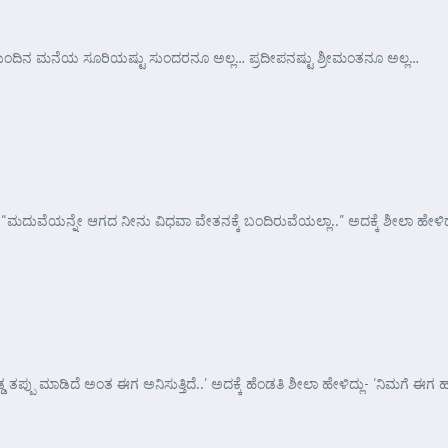
ಾನು ಮುಂದಿನ ಮನೆಯ ಸೂರಿಯಷ್ಟು ಸುಂದರನೂ ಅಲ್ಲ… ಪ್ರದೀಪನಷ್ಟು ಶ್ರೀಮಂತನೂ ಅಲ್ಲ…
- “ಮದುವೆಯನ್ನೇ ಆಗದ ನೀನು ವಿಧವಾ ವೇತನಕ್ಕೆ ಬಂದಿರುವೆಯಲ್ಲಾ..” ಅದಕ್ಕೆ ಶೀಲಾ ಹೇಳಿದ್
ು ಮಾಡಿದೆ ಅಂತ ಈಗ ಅನಿಸುತ್ತಿದೆ..’ ಅದಕ್ಕೆ ಹೆಂಡತಿ ಶೀಲಾ ಹೇಳಿದ್ಲು- ‘ನಿಮಗೆ ಈಗ ಹ