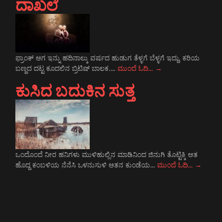
ದಾಖಲೆ
ಫ್ರಾಂಕ್ ಆಗ ಇನ್ನು ಹದಿನಾಲ್ಕು ವರ್ಷದ ಹುಡುಗ ತೆಳ್ಳಗೆ ಬೆಳ್ಳಗೆ ಇದ್ದು, ಕರಿಯ
ಬಣ್ಣದ ದಟ್ಟ ಕೂದಲಿನ ಬ್ರಿಟಿಷ್ ಬಾಲಕ.…
ಮುಂದೆ ಓದಿ…
→
ಕುಸಿದ ಬದುಕಿನ ಸುತ್ತ
ಒಂದೊಂದೆ ನೀರ ಹನಿಗಳು ಮುಳಿಹುಲ್ಲಿನ ಮಾಡಿನಿಂದ ಜಿನುಗಿ ತೊಟ್ಟಿಕ್ಕಿ ಆತ
ಹೊದ್ದ ಕಂಬಳಿಯ ನೆನೆಸಿ ಒಳನುಸುಳಿ ಆತನ ಕುಂಡೆಯ…
ಮುಂದೆ ಓದಿ…
→