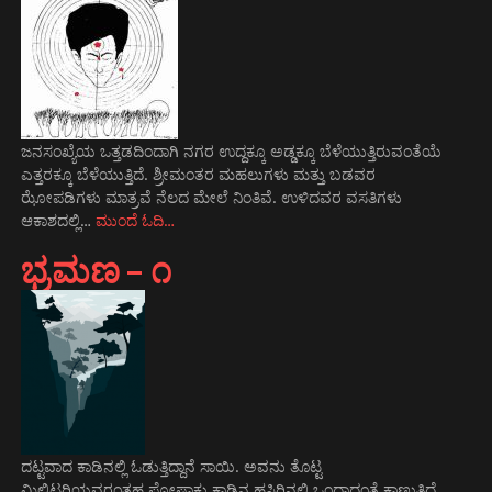
ಜನಸಂಖ್ಯೆಯ ಒತ್ತಡದಿಂದಾಗಿ ನಗರ ಉದ್ದಕ್ಕೂ ಅಡ್ಡಕ್ಕೂ ಬೆಳೆಯುತ್ತಿರುವಂತೆಯೆ
ಎತ್ತರಕ್ಕೂ ಬೆಳೆಯುತ್ತಿದೆ. ಶ್ರೀಮಂತರ ಮಹಲುಗಳು ಮತ್ತು ಬಡವರ
ಝೋಪಡಿಗಳು ಮಾತ್ರವೆ ನೆಲದ ಮೇಲೆ ನಿಂತಿವೆ. ಉಳಿದವರ ವಸತಿಗಳು
ಆಕಾಶದಲ್ಲಿ…
ಮುಂದೆ ಓದಿ…
ಭ್ರಮಣ – ೧
ದಟ್ಟವಾದ ಕಾಡಿನಲ್ಲಿ ಓಡುತ್ತಿದ್ದಾನೆ ಸಾಯಿ. ಅವನು ತೊಟ್ಟ
ಮಿಲಿಟರಿಯವರಂತಹ ಪೋಷಾಕು ಕಾಡಿನ ಹಸಿರಿನಲ್ಲಿ ಒಂದಾದಂತೆ ಕಾಣುತ್ತಿದೆ.