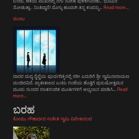
ಬಂದು, ಆಕೆಯ ಮುಖದಲ್ಲಿ ನಗು ನೋಡಿ ಪುಳಕಗೊಂಡು.. ಭೂಮಿನ
ನೋಡುತ್ತಾ.. ನಿಂತಿದ್ದಾನೆ! ಮೊಗ್ಗು ಹೂವಾಗಿ ತನ್ನ ಕಂಪನ್ನು…
Read more…
ಮಂಜು
ದಾದರ ಮಧ್ಯ ರೈಲ್ವೆಯ ಪೂರ್ವದಿಕ್ಕಿನಲ್ಲಿ ಸರೀ ಎದುರಿಗೆ ಶ್ರೀ ಸ್ವಾಮಿನಾರಾಯಣ
ಮಂದಿರವಿದೆ. ಪ್ರಾತಃಕಾಲದ ಎಂಟು ಗಂಟೆಯ ಹೊತ್ತಿಗೆ ಪುರುಷೋತ್ತಮನ
ಮೂರು ಸುಂದರ ರಜತರಂಜಿತ ಮೂರ್ತಿಗಳಿಗೆ ಅಭ್ಯಂಜನ ಮಾಡಿಸಿ…
Read
more…
ಬರಹ
ಕೋಮು ಸೌಹಾರ್ದದ ಸಂಕೇತ ಸ್ವಾಮಿ ವಿವೇಕಾನಂದ