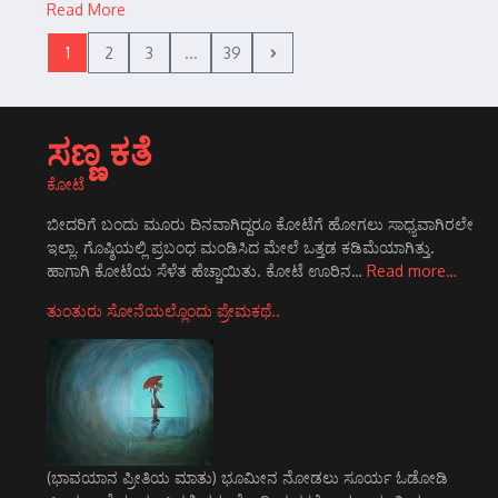
Read More
1
2
3
...
39
ಸಣ್ಣ ಕತೆ
ಕೋಟೆ
ಬೀದರಿಗೆ ಬಂದು ಮೂರು ದಿನವಾಗಿದ್ದರೂ ಕೋಟೆಗೆ ಹೋಗಲು ಸಾಧ್ಯವಾಗಿರಲೇ
ಇಲ್ಲಾ. ಗೊಷ್ಠಿಯಲ್ಲಿ ಪ್ರಬಂಧ ಮಂಡಿಸಿದ ಮೇಲೆ ಒತ್ತಡ ಕಡಿಮೆಯಾಗಿತ್ತು.
ಹಾಗಾಗಿ ಕೋಟೆಯ ಸೆಳೆತ ಹೆಚ್ಚಾಯಿತು. ಕೋಟೆ ಊರಿನ…
Read more…
ತುಂತುರು ಸೋನೆಯಲ್ಲೊಂದು ಪ್ರೇಮಕಥೆ..
(ಭಾವಯಾನ ಪ್ರೀತಿಯ ಮಾತು) ಭೂಮೀನ ನೋಡಲು ಸೂರ್ಯ ಓಡೋಡಿ