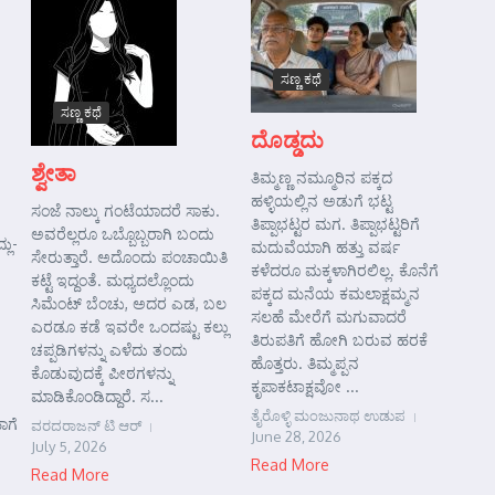
ಸಣ್ಣ ಕಥೆ
ಸಣ್ಣ ಕಥೆ
ದೊಡ್ಡದು
ಶ್ವೇತಾ
ತಿಮ್ಮಣ್ಣ ನಮ್ಮೂರಿನ ಪಕ್ಕದ
ಹಳ್ಳಿಯಲ್ಲಿನ ಅಡುಗೆ ಭಟ್ಟ
ಸಂಜೆ ನಾಲ್ಕು ಗಂಟೆಯಾದರೆ ಸಾಕು.
ತಿಪ್ಪಾಭಟ್ಟರ ಮಗ. ತಿಪ್ಪಾಭಟ್ಟರಿಗೆ
ಅವರೆಲ್ಲರೂ ಒಬ್ಬೊಬ್ಬರಾಗಿ ಬಂದು
ಲು-
ಮದುವೆಯಾಗಿ ಹತ್ತು ವರ್ಷ
ಸೇರುತ್ತಾರೆ. ಅದೊಂದು ಪಂಚಾಯಿತಿ
ಕಳೆದರೂ ಮಕ್ಕಳಾಗಿರಲಿಲ್ಲ. ಕೊನೆಗೆ
ಕಟ್ಟೆ ಇದ್ದಂತೆ. ಮಧ್ಯದಲ್ಲೊಂದು
ಪಕ್ಕದ ಮನೆಯ ಕಮಲಾಕ್ಷಮ್ಮನ
ಸಿಮೆಂಟ್ ಬೆಂಚು, ಅದರ ಎಡ, ಬಲ
ಸಲಹೆ ಮೇರೆಗೆ ಮಗುವಾದರೆ
ಎರಡೂ ಕಡೆ ಇವರೇ ಒಂದಷ್ಟು ಕಲ್ಲು
ತಿರುಪತಿಗೆ ಹೋಗಿ ಬರುವ ಹರಕೆ
ಚಪ್ಪಡಿಗಳನ್ನು ಎಳೆದು ತಂದು
ಹೊತ್ತರು. ತಿಮ್ಮಪ್ಪನ
ಕೊಡುವುದಕ್ಕೆ ಪೀಠಗಳನ್ನು
ಕೃಪಾಕಟಾಕ್ಷವೋ ...
ಮಾಡಿಕೊಂಡಿದ್ದಾರೆ. ಸ...
ತೈರೊಳ್ಳಿ ಮಂಜುನಾಥ ಉಡುಪ
ಾಗೆ
ವರದರಾಜನ್ ಟಿ ಆರ್
June 28, 2026
July 5, 2026
Read More
Read More