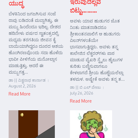
ಇರುವುದೆಲ್ಲವ
ಯುದ್ಧ
ಬಿಟ್ಟು………
ಬೆಳಕಿನಿಂದ ಜಗಜಗಿಸುವ ಸಂಜೆ
ರಾವು ಬಡಿದಂತೆ ಮಬ್ಬಾಗಿತ್ತು. ಈ
ಅವಳು ಯಾವ ಹುಡುಗರ ಜೊತ
ಮಬ್ಬು ಹಿಂದೆಂದೂ ಇದಿಲ್ಲ. ದೇಶದ
ನಿಂತು ಮಾತನಾಡಿದರೂ
ಹದಿನೇಳು ವರ್ಷದ ಸ್ವಾತಂತ್ರದಲ್ಲಿ,
ಶ್ರೀಕಾಂತನಪಾಲಿಗೆ ಆ ಹುಡುಗರು
ಮಧ್ಯಮ ತರಗತಿಯ ಜೀವನ ಕೈ
ವಿಲನ್‌ಗಳಂತೆಯೇ
ಬಾಯಿಯಾಗಿದ್ದರೂ ದೂರದ ಆಶಯ
ಭಾಸವಾಗುತ್ತಿದ್ದರು. ಅವಳು ತನ್ನ
ಹೊಂಗಿರಣವೊಂದು ಸದಾ ಹೊಳೆದು
ಕಾಲೇಜಿನ ಲೆಕ್ಚರರ್‌ಗಳು ಪಾಠ
ಭಾವೀ ಪೀಳಿಗೆಯ ಮನೋಲ್ಲಾಸ
ಮಾಡುವ ವೈಖರಿ ಸ್ಟೈಲು ಹೈಲುಗಳ
ಮಾಡುತ್ತಿತ್ತು. ಆದರೆ ಈ
ಕುರಿತು ಬಣ್ಣಿಸುವಾಗಲೂ
ಮಬ್ಬುಗತ್ತ...
ಕೇಳಲಾಗದೆ ಶ್ರೀಯ ಹೊಟ್ಟೆಯಲೆಲ್ಲಾ
ತಳಮಳ. ಅಷ್ಟೇಕೆ ಅವಳು ತನ್ನ ತ...
ಡಾ || ವಿಶ್ವನಾಥ ಕಾರ್ನಾಡ
August 2, 2026
ಡಾ || ಬಿ ಎಲ್ ವೇಣು
July 26, 2026
Read More
Read More