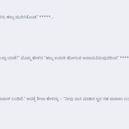
ು ಹಲ್ಲು ಮುರಿಸಿಕೊಂಡ” *****...
ೆಂದೆಯಲ್ಲಾ ಯಾಕೆ?” ಬೊಮ್ಮ ಹೇಳಿದ “ಹಲ್ಲು ಉದುರಿ ಹೋಗುವ ಅಪಾಯವಿರುವುದರಿಂದ” ****
ಪಾಸ್ ಬಂದಿದೆ.” ಅದಕ್ಕೆ ಶೀಲಾ ಹೇಳಿದ್ಲು – “ನೀವು ವಾಸಿ ಮಾಡಿದ ಜ್ವರ ಸಹ ವಾಪಾಉ ಬಂ