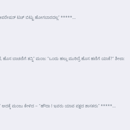
: “ಆಪರೇಷನ್ ಟಚ್ ಬಿಟ್ಟು ಹೋಗಬಾರದಲ್ಲ” *****...
 ಹೊಸ ಬಾಚಣಿಗೆ ತನ್ನಿ” ಮಂಜ: “ಒಂದು ಹಲ್ಲು ಮುರಿದ್ರೆ ಹೊಸ ಹಣಿಗೆ ಯಾಕೆ?” ಶೀಲಾ:
..” ಅದಕ್ಕೆ ಮಂಜು ಕೇಳಿದ – “ಹೌದಾ ! ಇವರು ಯಾವ ಪಕ್ಷದ ಶಾಸಕರು” *****...