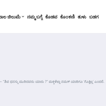
ಬಾಲ ಚಿಲುಮೆ
ನಮ್ಮ ಬಗ್ಗೆ
ಕೊಡವ
ಕೊಂಕಣಿ
ತುಳು
ಬಡಗ
್ರು – “ಶಿವ ಧನಸ್ಸು ಮುರಿದವರು ಯಾರು ?” ಮಕ್ಕಳೆಲ್ಲಾ ನಮಗ್ ಯಾರಿಗೂ ‘ಗೊತ್ತಿಲ್ಲ’ ಎಂದರೆ.