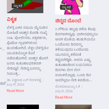
ಸಣ್ಣ ಕಥೆ
ಸಣ್ಣ ಕಥೆ
ವಿಕೃತ
ಚಿನ್ನದ ಬೊಂಬೆ
ಬೆಳಿಗ್ಗೆ ಏಳರ ಸಮಯ ಮೈಸೂರಿನ
೧ ಗೌರಿಯ ಹಬ್ಬವು ಕಳೆದು ಕೆಲವು
ರೋಹಿಣಿ ಲಾಡ್ಜ್‌ನ ಕೊಠಡಿ ಸಂಖ್ಯೆ
ದಿನಗಳಾಗಿದ್ದುವು. ಭಾಗೀರಥಮ್ಮನೂ
೧೦೩. ಪೋಲೀಸರು, ಪತ್ರಕರ್ತರು,
ಅವಳ ಜೊತೆಯ ಹುಡುಗಿಯರೂ
ಫೊಟೋ ಗ್ರಾಫರ್‌ಗಳಿಂದ
ಒಂದೊಂದು ದಿನವನ್ನು
ತುಂಬಿಹೋಗಿದೆ. ಬೆಳ್ಳಂ ಬೆಳಿಗ್ಗೆಯೇ
*...
ಕಳೆಯುವುದೂ ಒಂದೊಂದು
ಯುವತಿಯೊಬ್ಬಳ ಕೊಲೆ
ಯುಗವನ್ನು ಕಳೆದಂತೆ
ನಡೆದುಹೋಗಿದೆ. ಲಾಡ್ಜ್‌ನ ಹೊರಗೆ
ಕಷ್ಟವಾಗಿದ್ದಿತು. ಅವರು ಎಷ್ಟು
ಜನರು ಕುತೂಹಲಭರಿತರಾಗಿ
ಕುತೂಹಲದಿಂದ ಬಯಸಿದರೂ
ಸೇರಿದ್ದಾರೆ. ಸೇರಿದ್ದ ಜನರನ್ನು
ದಿನಗಳು ಬೇಗ ಬೇಗ
ನಿಯಂತ್ರ...
ಉರುಳಲೊಲ್ಲವು. ಒಂದು ದಿನ
ಡಾ. ವಿಶ್ವನಾಥ ಎನ್ ನೇರಳಕಟ್ಟೆ
ಅವರೆಲ್ಲರೂ ಸೇರಿ ಕವಡೆಯ...
ದಿದೆ”
July 19, 2026
ವೆಂಕಟರಾಮಯ್ಯ ಸಿ ಕೆ
Read More
July 12, 2026
Read More