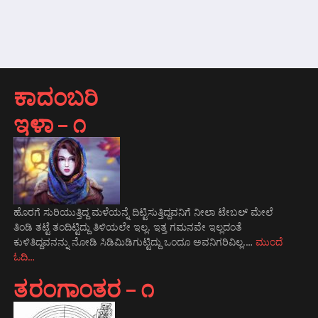
ಕಾದಂಬರಿ
ಇಳಾ – ೧
ಹೊರಗೆ ಸುರಿಯುತ್ತಿದ್ದ ಮಳೆಯನ್ನೆ ದಿಟ್ಟಿಸುತ್ತಿದ್ದವನಿಗೆ ನೀಲಾ ಟೇಬಲ್ ಮೇಲೆ
ತಿಂಡಿ ತಟ್ಟೆ ತಂದಿಟ್ಟಿದ್ದು ತಿಳಿಯಲೇ ಇಲ್ಲ. ಇತ್ತ ಗಮನವೇ ಇಲ್ಲದಂತೆ
ಕುಳಿತಿದ್ದವನನ್ನು ನೋಡಿ ಸಿಡಿಮಿಡಿಗುಟ್ಟಿದ್ದು ಒಂದೂ ಅವನಿಗರಿವಿಲ್ಲ.…
ಮುಂದೆ
ಓದಿ…
ತರಂಗಾಂತರ – ೧