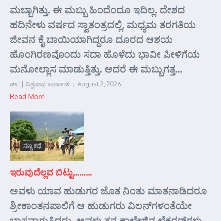
ಮಬ್ಬಾಗಿತ್ತು. ಈ ಮಬ್ಬು ಹಿಂದೆಂದೂ ಇದಿಲ್ಲ. ದೇಶದ
ಹದಿನೇಳು ವರ್ಷದ ಸ್ವಾತಂತ್ರದಲ್ಲಿ, ಮಧ್ಯಮ ತರಗತಿಯ
ಜೀವನ ಕೈ ಬಾಯಿಯಾಗಿದ್ದರೂ ದೂರದ ಆಶಯ
ಹೊಂಗಿರಣವೊಂದು ಸದಾ ಹೊಳೆದು ಭಾವೀ ಪೀಳಿಗೆಯ
ಮನೋಲ್ಲಾಸ ಮಾಡುತ್ತಿತ್ತು. ಆದರೆ ಈ ಮಬ್ಬುಗತ್ತ...
ಡಾ || ವಿಶ್ವನಾಥ ಕಾರ್ನಾಡ
August 2, 2026
Read More
ಸಣ್ಣ ಕಥೆ
ಇರುವುದೆಲ್ಲವ ಬಿಟ್ಟು………
ಅವಳು ಯಾವ ಹುಡುಗರ ಜೊತ ನಿಂತು ಮಾತನಾಡಿದರೂ
ಶ್ರೀಕಾಂತನಪಾಲಿಗೆ ಆ ಹುಡುಗರು ವಿಲನ್‌ಗಳಂತೆಯೇ
ಭಾಸವಾಗುತ್ತಿದ್ದರು. ಅವಳು ತನ್ನ ಕಾಲೇಜಿನ ಲೆಕ್ಚರರ್‌ಗಳು