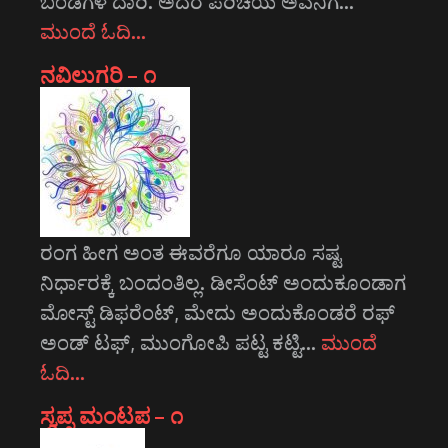
ಬಂಡೆಗಳ ದಾರಿ. ಅದರ ಪರಿಚಯ ಅವನಿಗೆ…
ಮುಂದೆ ಓದಿ…
ನವಿಲುಗರಿ – ೧
ರಂಗ ಹೀಗ ಅಂತ ಈವರೆಗೂ ಯಾರೂ ಸಷ್ಟ
ನಿರ್ಧಾರಕ್ಕೆ ಬಂದಂತಿಲ್ಲ. ಡೀಸೆಂಟ್ ಅಂದುಕೂಂಡಾಗ
ಮೋಸ್ಟ್‌ ಡಿಫರೆಂಟ್‌, ಮೇದು ಅಂದುಕೊಂಡರೆ ರಫ್
ಅಂಡ್ ಟಫ್, ಮುಂಗೋಪಿ ಪಟ್ಟ ಕಟ್ಟಿ…
ಮುಂದೆ
ಓದಿ…
ಸ್ವಪ್ನ ಮಂಟಪ – ೧