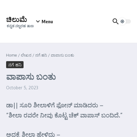
Skip to content
ಚಿಲುಮೆ
Menu
ಕನ್ನಡ ನಲ್ಬರಹ ತಾಣ
Home
/
ಲೇಖನ
/
ನಗೆ ಹನಿ
/
ವಾಪಾಸು ಬಂತು
ನಗೆ ಹನಿ
ವಾಪಾಸು ಬಂತು
October 5, 2023
ಡಾ|| ಸೂರಿ ಶೀಲಾಳಿಗೆ ಫೋನ್ ಮಾಡಿದರು –
“ಶೀಲಾ ರವರೇ ನೀವು ಕೊಟ್ಟ ಚೆಕ್ ವಾಪಾಸ್ ಬಂದಿದೆ.”
ಅದಕ್ಕೆ ಶೀಲಾ ಹೇಳಿದ್ಲು –