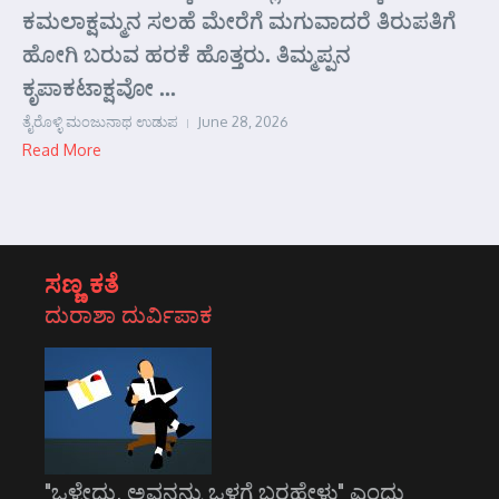
ಕಮಲಾಕ್ಷಮ್ಮನ ಸಲಹೆ ಮೇರೆಗೆ ಮಗುವಾದರೆ ತಿರುಪತಿಗೆ
ಹೋಗಿ ಬರುವ ಹರಕೆ ಹೊತ್ತರು. ತಿಮ್ಮಪ್ಪನ
ಕೃಪಾಕಟಾಕ್ಷವೋ ...
ತೈರೊಳ್ಳಿ ಮಂಜುನಾಥ ಉಡುಪ
June 28, 2026
Read More
ಸಣ್ಣ ಕತೆ
ದುರಾಶಾ ದುರ್ವಿಪಾಕ
"ಒಳ್ಳೇದು, ಅವನನ್ನು ಒಳಗೆ ಬರಹೇಳು" ಎಂದು