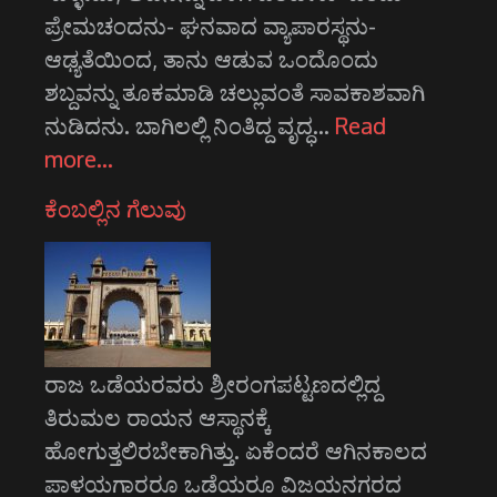
ಪ್ರೇಮಚಂದನು- ಘನವಾದ ವ್ಯಾಪಾರಸ್ಥನು-
ಆಢ್ಯತೆಯಿಂದ, ತಾನು ಆಡುವ ಒಂದೊಂದು
ಶಬ್ದವನ್ನು ತೂಕಮಾಡಿ ಚಲ್ಲುವಂತೆ ಸಾವಕಾಶವಾಗಿ
ನುಡಿದನು. ಬಾಗಿಲಲ್ಲಿ ನಿಂತಿದ್ದ ವೃದ್ಧ…
Read
more…
ಕೆಂಬಲ್ಲಿನ ಗೆಲುವು
ರಾಜ ಒಡೆಯರವರು ಶ್ರೀರಂಗಪಟ್ಟಣದಲ್ಲಿದ್ದ
ತಿರುಮಲ ರಾಯನ ಆಸ್ಥಾನಕ್ಕೆ
ಹೋಗುತ್ತಲಿರಬೇಕಾಗಿತ್ತು. ಏಕೆಂದರೆ ಆಗಿನಕಾಲದ
ಪಾಳಯಗಾರರೂ ಒಡೆಯರೂ ವಿಜಯನಗರದ