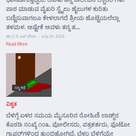
ಪಾಠ ಮಾಡುವ ವೈಖರಿ ಸ್ಟೈಲು ಹೈಲುಗಳ ಕುರಿತು
ಬಣ್ಣಿಸುವಾಗಲೂ ಕೇಳಲಾಗದೆ ಶ್ರೀಯ ಹೊಟ್ಟೆಯಲೆಲ್ಲಾ
ತಳಮಳ. ಅಷ್ಟೇಕೆ ಅವಳು ತನ್ನ ತ...
ಡಾ || ಬಿ ಎಲ್ ವೇಣು
July 26, 2026
Read More
ಸಣ್ಣ ಕಥೆ
ವಿಕೃತ
ಬೆಳಿಗ್ಗೆ ಏಳರ ಸಮಯ ಮೈಸೂರಿನ ರೋಹಿಣಿ ಲಾಡ್ಜ್‌ನ
ಕೊಠಡಿ ಸಂಖ್ಯೆ ೧೦೩. ಪೋಲೀಸರು, ಪತ್ರಕರ್ತರು, ಫೊಟೋ
ಗ್ರಾಫರ್‌ಗಳಿಂದ ತುಂಬಿಹೋಗಿದೆ. ಬೆಳ್ಳಂ ಬೆಳಿಗ್ಗೆಯೇ