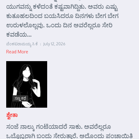
ಯುಗವನ್ನು ಕಳೆದಂತೆ ಕಷ್ಟವಾಗಿದ್ದಿತು. ಅವರು ಎಷ್ಟು
ಕುತೂಹಲದಿಂದ ಬಯಸಿದರೂ ದಿನಗಳು ಬೇಗ ಬೇಗ
ಉರುಳಲೊಲ್ಲವು. ಒಂದು ದಿನ ಅವರೆಲ್ಲರೂ ಸೇರಿ
ಕವಡೆಯ...
ವೆಂಕಟರಾಮಯ್ಯ ಸಿ ಕೆ
July 12, 2026
Read More
ಸಣ್ಣ ಕಥೆ
ಶ್ವೇತಾ
ಸಂಜೆ ನಾಲ್ಕು ಗಂಟೆಯಾದರೆ ಸಾಕು. ಅವರೆಲ್ಲರೂ
ಒಬ್ಬೊಬ್ಬರಾಗಿ ಬಂದು ಸೇರುತ್ತಾರೆ. ಅದೊಂದು ಪಂಚಾಯಿತಿ