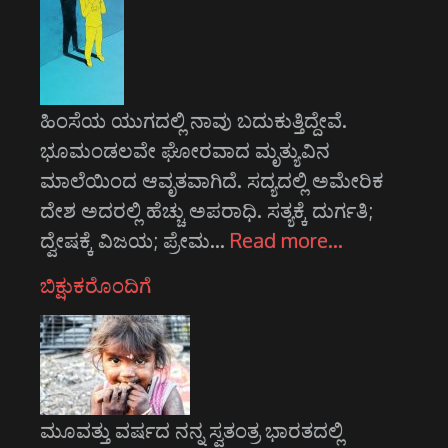
ಹಿಂಸೆಯ ಯುಗದಲ್ಲಿ ನಾವು ಬದುಕುತ್ತಿದ್ದೇವೆ.
ಭೂಮಂಡಲವೇ ಘೋರವಾದ ಮೃತ್ಯುವಿನ
ಮಾಲೆಯಿಂದ ಆವೃತವಾಗಿದೆ. ಸದ್ಯದಲ್ಲಿ ಅಮೇರಿಕ
ದೇಶ ಅದರಲ್ಲಿ ಹೆಚ್ಚು ಅಪರಾಧಿ. ಸತ್ಯಕ್ಕೆ ದುರ್ಗತಿ;
ದ್ವೇಷಕ್ಕೆ ವಿಜಯ; ಪ್ರೇಮ…
Read more…
ಬಿಕ್ಷುಕರೊಂದಿಗೆ
ಮೂವತ್ತು ವರ್ಷದ ನನ್ನ ಸ್ವತಂತ್ರ ಭಾರತದಲ್ಲಿ