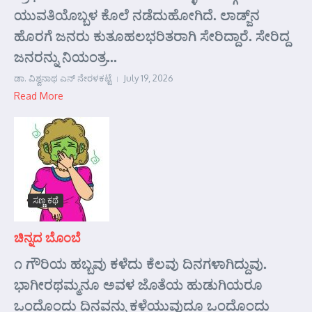
ಯುವತಿಯೊಬ್ಬಳ ಕೊಲೆ ನಡೆದುಹೋಗಿದೆ. ಲಾಡ್ಜ್‌ನ
ಹೊರಗೆ ಜನರು ಕುತೂಹಲಭರಿತರಾಗಿ ಸೇರಿದ್ದಾರೆ. ಸೇರಿದ್ದ
ಜನರನ್ನು ನಿಯಂತ್ರ...
ಡಾ. ವಿಶ್ವನಾಥ ಎನ್ ನೇರಳಕಟ್ಟೆ
July 19, 2026
Read More
ಸಣ್ಣ ಕಥೆ
ಚಿನ್ನದ ಬೊಂಬೆ
೧ ಗೌರಿಯ ಹಬ್ಬವು ಕಳೆದು ಕೆಲವು ದಿನಗಳಾಗಿದ್ದುವು.
ಭಾಗೀರಥಮ್ಮನೂ ಅವಳ ಜೊತೆಯ ಹುಡುಗಿಯರೂ
ಒಂದೊಂದು ದಿನವನ್ನು ಕಳೆಯುವುದೂ ಒಂದೊಂದು