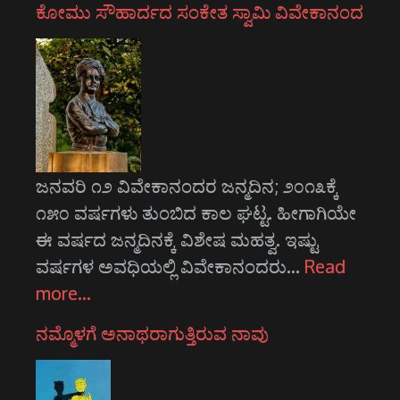
ಕೋಮು ಸೌಹಾರ್ದದ ಸಂಕೇತ ಸ್ವಾಮಿ ವಿವೇಕಾನಂದ
ಜನವರಿ ೧೨ ವಿವೇಕಾನಂದರ ಜನ್ಮದಿನ; ೨೦೧೩ಕ್ಕೆ
೧೫೦ ವರ್ಷಗಳು ತುಂಬಿದ ಕಾಲ ಘಟ್ಟ. ಹೀಗಾಗಿಯೇ
ಈ ವರ್ಷದ ಜನ್ಮದಿನಕ್ಕೆ ವಿಶೇಷ ಮಹತ್ವ. ಇಷ್ಟು
ವರ್ಷಗಳ ಅವಧಿಯಲ್ಲಿ ವಿವೇಕಾನಂದರು…
Read
more…
ನಮ್ಮೊಳಗೆ ಅನಾಥರಾಗುತ್ತಿರುವ ನಾವು