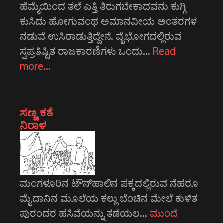
ಹೆಮ್ಮೆಯಿಂದ ತಲೆ ಎತ್ತಿ ತಿರುಗಬೇಕಾದವನು ಕುಗ್ಗಿ
ಕುಸಿದು ಹೋಗುವಂಥ ಅಮಾನವೀಯ ಅಂತರಗಳ
ನಡುವೆ ಉಸಿರಾಡುತ್ತಿದ್ದೇನೆ. ವೈಭೋಗದಲ್ಲಿರುವ
ಸ್ವಪ್ರತಿಷ್ಟಿತ ರಾಜಕಾರಣಿಗಳು ಒಂದು…
Read
more…
ಸಣ್ಣ ಕತೆ
ನಿರಾಳ
ಮಂಗಳೂರಿನ ಟೌನ್‌ಹಾಲಿನ ಪಕ್ಕದಲ್ಲಿರುವ ನೆಹರೂ
ಮೈದಾನಿನ ಮೂಲೆಯ ಕಲ್ಲು ಬೆಂಚಿನ ಮೇಲೆ ಕುಳಿತ
ಪುರಂದರ ಹಸಿವೆಯನ್ನು ತಡೆಯಲ…
ಮುಂದೆ