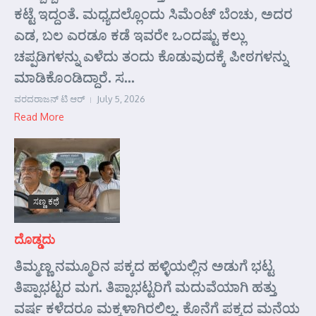
ಕಟ್ಟೆ ಇದ್ದಂತೆ. ಮಧ್ಯದಲ್ಲೊಂದು ಸಿಮೆಂಟ್ ಬೆಂಚು, ಅದರ
ಎಡ, ಬಲ ಎರಡೂ ಕಡೆ ಇವರೇ ಒಂದಷ್ಟು ಕಲ್ಲು
ಚಪ್ಪಡಿಗಳನ್ನು ಎಳೆದು ತಂದು ಕೊಡುವುದಕ್ಕೆ ಪೀಠಗಳನ್ನು
ಮಾಡಿಕೊಂಡಿದ್ದಾರೆ. ಸ...
ವರದರಾಜನ್ ಟಿ ಆರ್
July 5, 2026
Read More
ಸಣ್ಣ ಕಥೆ
ದೊಡ್ಡದು
ತಿಮ್ಮಣ್ಣ ನಮ್ಮೂರಿನ ಪಕ್ಕದ ಹಳ್ಳಿಯಲ್ಲಿನ ಅಡುಗೆ ಭಟ್ಟ
ತಿಪ್ಪಾಭಟ್ಟರ ಮಗ. ತಿಪ್ಪಾಭಟ್ಟರಿಗೆ ಮದುವೆಯಾಗಿ ಹತ್ತು
ವರ್ಷ ಕಳೆದರೂ ಮಕ್ಕಳಾಗಿರಲಿಲ್ಲ. ಕೊನೆಗೆ ಪಕ್ಕದ ಮನೆಯ