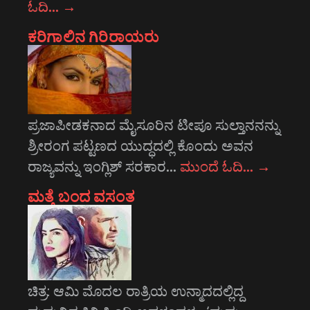
ಓದಿ…
→
ಕರಿಗಾಲಿನ ಗಿರಿರಾಯರು
ಪ್ರಜಾಪೀಡಕನಾದ ಮೈಸೂರಿನ ಟೀಪೂ ಸುಲ್ತಾನನನ್ನು
ಶ್ರೀರಂಗ ಪಟ್ಟಣದ ಯುದ್ಧದಲ್ಲಿ ಕೊಂದು ಅವನ
ರಾಜ್ಯವನ್ನು ಇಂಗ್ಲಿಶ್ ಸರಕಾರ…
ಮುಂದೆ ಓದಿ…
→
ಮತ್ತೆ ಬಂದ ವಸಂತ
ಚಿತ್ರ: ಆಮಿ ಮೊದಲ ರಾತ್ರಿಯ ಉನ್ಮಾದದಲ್ಲಿದ್ದ