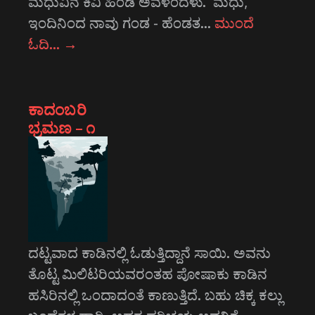
ಮಧುವಿನ ಕಿವಿ ಹಿಂಡಿ ಅವಳಂದಳು. ‘ಮಧು,
ಇಂದಿನಿಂದ ನಾವು ಗಂಡ - ಹೆಂಡತ…
ಮುಂದೆ
ಓದಿ…
→
ಕಾದಂಬರಿ
ಭ್ರಮಣ – ೧
ದಟ್ಟವಾದ ಕಾಡಿನಲ್ಲಿ ಓಡುತ್ತಿದ್ದಾನೆ ಸಾಯಿ. ಅವನು
ತೊಟ್ಟ ಮಿಲಿಟರಿಯವರಂತಹ ಪೋಷಾಕು ಕಾಡಿನ
ಹಸಿರಿನಲ್ಲಿ ಒಂದಾದಂತೆ ಕಾಣುತ್ತಿದೆ. ಬಹು ಚಿಕ್ಕ ಕಲ್ಲು