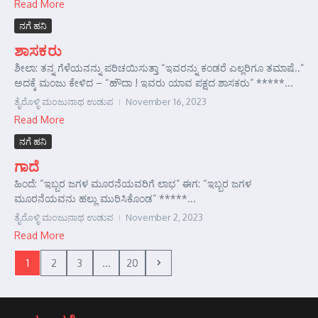
Read More
ನಗೆ ಹನಿ
ಶಾಸಕರು
ಶೀಲಾ: ತನ್ನ ಗೆಳೆಯನನ್ನು ಪರಿಚಯಿಸುತ್ತಾ “ಇವರನ್ನು ಕಂಡರೆ ಎಲ್ಲರಿಗೂ ತಮಾಷೆ..”
ಅದಕ್ಕೆ ಮಂಜು ಕೇಳಿದ – “ಹೌದಾ ! ಇವರು ಯಾವ ಪಕ್ಷದ ಶಾಸಕರು” *****...
ತೈರೊಳ್ಳಿ ಮಂಜುನಾಥ ಉಡುಪ
November 16, 2023
Read More
ನಗೆ ಹನಿ
ಗಾದೆ
ಹಿಂದೆ: “ಇಬ್ಬರ ಜಗಳ ಮೂರನೆಯವರಿಗೆ ಲಾಭ” ಈಗ: “ಇಬ್ಬರ ಜಗಳ
ಮೂರನೆಯವನು ಹಲ್ಲು ಮುರಿಸಿಕೊಂಡ” *****...
ತೈರೊಳ್ಳಿ ಮಂಜುನಾಥ ಉಡುಪ
November 2, 2023
Read More
1
2
3
...
20