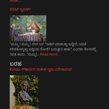
more…
ಲಿಟಲ್ ಸ್ಟುವರ್ಟ್
"ಮಮ್ಮಿ ! ಮಮ್ಮಿ ! ಬೇಗ ಬಾ" "ಅಡಿಗೆ ಮಾಡುತ್ತಾ ಇದ್ದೇನೆ, ಯಾಕೆ
ಕಿರಿಚಿಕೊಳ್ಳುತ್ತಾ ಇದ್ದಿಯಾ ರೋಜಿ? ಬರುತ್ತೀನಿ ತಾಳು" ಎಂದಳು ಕೆಲಸದಲ್ಲಿ
ನಿರತ ತಾಯಿ. "ಮಮ್ಮಿ!…
Read more…
ಬರಹ
ಕೋಮು ಸೌಹಾರ್ದದ ಸಂಕೇತ ಸ್ವಾಮಿ ವಿವೇಕಾನಂದ