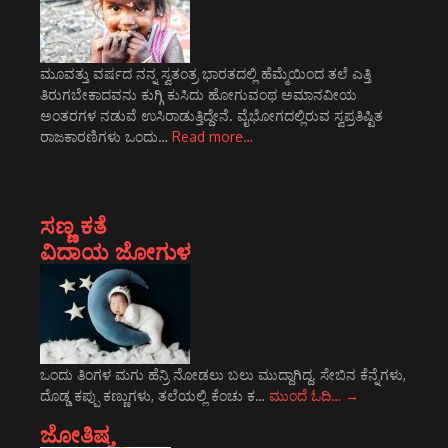
ಮೂವತ್ತು ವರ್ಷದ ನನ್ನ ಸ್ವತಂತ್ರ ಭಾರತದಲ್ಲಿ ಹೆಮ್ಮೆಯಿಂದ ತಲೆ ಎತ್ತಿ
ತಿರುಗಬೇಕಾದವನು ಕುಗ್ಗಿ ಕುಸಿದು ಹೋಗುವಂಥ ಅಮಾನವೀಯ
ಅಂತರಗಳ ನಡುವೆ ಉಸಿರಾಡುತ್ತಿದ್ದೇನೆ. ವೈಭೋಗದಲ್ಲಿರುವ ಸ್ವಪ್ರತಿಷ್ಟಿತ
ರಾಜಕಾರಣಿಗಳು ಒಂದು…
Read more…
ಸಣ್ಣ ಕತೆ
ವಿದಾಯ ಜೋಗುಳ
ಒಂದು ತಿಂಗಳ ಮಗು ಹೆನ್ರಿ ನೋಡಲು ಬಲು ಮುದ್ದಾಗಿದ್ದ. ಸೇಬಿನ ಕೆನ್ನೆಗಳು,
ದೊಡ್ಡ ಕಪ್ಪು ಕಣ್ಣುಗಳು, ತಲೆಯಲ್ಲಿ ಕೆಂಚು ಕ…
ಮುಂದೆ ಓದಿ…
→
ಜೋತಿಷ್ಯ