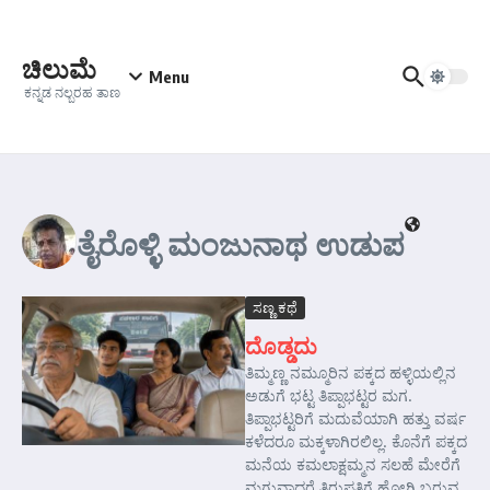
Skip to content
ಚಿಲುಮೆ
Menu
ಕನ್ನಡ ನಲ್ಬರಹ ತಾಣ
ತೈರೊಳ್ಳಿ ಮಂಜುನಾಥ ಉಡುಪ
ಸಣ್ಣ ಕಥೆ
ದೊಡ್ಡದು
ತಿಮ್ಮಣ್ಣ ನಮ್ಮೂರಿನ ಪಕ್ಕದ ಹಳ್ಳಿಯಲ್ಲಿನ
ಅಡುಗೆ ಭಟ್ಟ ತಿಪ್ಪಾಭಟ್ಟರ ಮಗ.
ತಿಪ್ಪಾಭಟ್ಟರಿಗೆ ಮದುವೆಯಾಗಿ ಹತ್ತು ವರ್ಷ
ಕಳೆದರೂ ಮಕ್ಕಳಾಗಿರಲಿಲ್ಲ. ಕೊನೆಗೆ ಪಕ್ಕದ
ಮನೆಯ ಕಮಲಾಕ್ಷಮ್ಮನ ಸಲಹೆ ಮೇರೆಗೆ
ಮಗುವಾದರೆ ತಿರುಪತಿಗೆ ಹೋಗಿ ಬರುವ