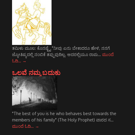
ತಮಿಳು ಮೂಲ: ಕೊನಷ್ಟೈ "ನೀವು ಏನು ಬೇಕಾದರೂ ಹೇಳಿ, ನನಗೆ
ಜ್ಯೋತಿಷ್ಯದಲ್ಲಿ ನಂಬಿಕೆ ತಪ್ಪುವುದಿಲ್ಲ. ಅದರಲ್ಲಿಯೂ ರಾಮ…
ಮುಂದೆ
ಓದಿ…
→
ಒಲವೆ ನಮ್ಮ ಬದುಕು
"The best of you is he who behaves best towards the
members of his family" (The Holy Prophet) ವಾರದ ಸ…
ಮುಂದೆ ಓದಿ…
→