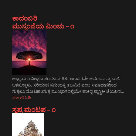
ಕಾದಂಬರಿ
ಮುಸ್ಸಂಜೆಯ ಮಿಂಚು – ೧
ಅಧ್ಯಾಯ ೧ ವಿಲಕ್ಷಣ ಸಂದರ್ಶನ ರಿತು ಲಗುಬಗನೇ ಆವರಣವನ್ನು ದಾಟಿ
ಒಳಹೊಕ್ಕಳು. ಸರಿಯಾದ ಸಮಯಕ್ಕೆ ತಲುಪಿದೆ ಎಂಬ ಸಮಾಧಾನದಿಂದ
ಸುತ್ತಲೂ ನೋಟಹರಿಸುತ್ತ ಮುಂಭಾಗದಲ್ಲಿಯೇ ಹಾಕಿದ್ದ ಪ್ಲಾಸ್ಟಿಕ್ ಚೆಯರಿನ…
ಮುಂದೆ ಓದಿ…
ಸ್ವಪ್ನ ಮಂಟಪ – ೧