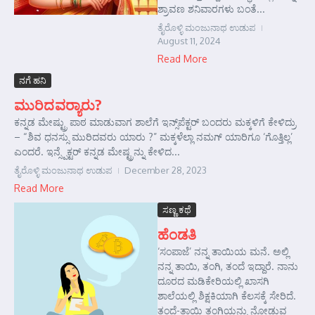
ಶ್ರಾವಣ ಶನಿವಾರಗಳು ಬಂತೆ...
ತೈರೊಳ್ಳಿ ಮಂಜುನಾಥ ಉಡುಪ
August 11, 2024
Read More
ನಗೆ ಹನಿ
ಮುರಿದವರ್‍ಯಾರು?
ಕನ್ನಡ ಮೇಷ್ಟ್ರು ಪಾಠ ಮಾಡುವಾಗ ಶಾಲೆಗೆ ಇನ್ಸ್‌ಪೆಕ್ಟರ್‌ ಬಂದರು ಮಕ್ಕಳಿಗೆ ಕೇಳಿದ್ರು
– “ಶಿವ ಧನಸ್ಸು ಮುರಿದವರು ಯಾರು ?” ಮಕ್ಕಳೆಲ್ಲಾ ನಮಗ್ ಯಾರಿಗೂ ‘ಗೊತ್ತಿಲ್ಲ’
ಎಂದರೆ. ಇನ್ಸ್ಪೆಕ್ಟರ್ ಕನ್ನಡ ಮೇಷ್ಟ್ರನ್ನು ಕೇಳಿದ...
ತೈರೊಳ್ಳಿ ಮಂಜುನಾಥ ಉಡುಪ
December 28, 2023
Read More
ಸಣ್ಣ ಕಥೆ
ಹೆಂಡತಿ
‘ಸಂಪಾಜೆ’ ನನ್ನ ತಾಯಿಯ ಮನೆ. ಅಲ್ಲಿ
ನನ್ನ ತಾಯಿ, ತಂಗಿ, ತಂದೆ ಇದ್ದಾರೆ. ನಾನು
ದೂರದ ಮಡಿಕೇರಿಯಲ್ಲಿ ಖಾಸಗಿ
ಶಾಲೆಯಲ್ಲಿ ಶಿಕ್ಷಕಿಯಾಗಿ ಕೆಲಸಕ್ಕೆ ಸೇರಿದೆ.
ತಂದೆ-ತಾಯಿ ತಂಗಿಯನ್ನು ನೋಡುವ