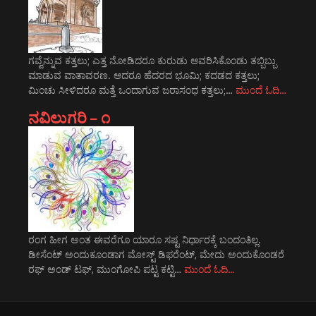
ಗವ್ವೆನ್ನುವ ಕತ್ತಲು; ಎತ್ತ ನೋಡಿದರೂ ಕುರುಡು ಆವರಿಸಿಕೊಂಡು ತಬ್ಬಿಬ್ಬು
ಮಾಡುವ ವಾತಾವರಣ. ಆದರೂ ಹೆದರದ ಭೂಮಿ; ಕದಡದ ಕತ್ತಲು;
ಮಿಂಚು ಸೀಳಿದರೂ ಮತ್ತೆ ಒಂದಾಗುವ ಜರಾಸಂಧ ಕತ್ತಲು;…
ಮುಂದೆ ಓದಿ…
ನವಿಲುಗರಿ – ೧
ರಂಗ ಹೀಗ ಅಂತ ಈವರೆಗೂ ಯಾರೂ ಸಷ್ಟ ನಿರ್ಧಾರಕ್ಕೆ ಬಂದಂತಿಲ್ಲ.
ಡೀಸೆಂಟ್ ಅಂದುಕೂಂಡಾಗ ಮೋಸ್ಟ್‌ ಡಿಫರೆಂಟ್‌, ಮೇದು ಅಂದುಕೊಂಡರೆ
ರಫ್ ಅಂಡ್ ಟಫ್, ಮುಂಗೋಪಿ ಪಟ್ಟ ಕಟ್ಟಿ…
ಮುಂದೆ ಓದಿ…