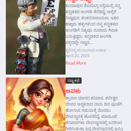
ಕುಂದಾಪುರ ಶಿವಮೊಗ್ಗ ರಸ್ತೆಯಲ್ಲಿ ನನ್ನ
ಕನ್ನಡಕದ ಅಂಗಡಿ ತೆರೆದಿದ್ದೆ. ಅಲ್ಲಿಗೆ
ಸಿದ್ದಾಪುರ, ಶಂಕರನಾರಾಯಣ, ಇತರ
ಹತ್ತಾರು ಹಳ್ಳಿಗಳಿಂದ ನನ್ನ ಕನ್ನಡಕದ
ಅಂಗಡಿಗೆ ನಿತ್ಯವೂ ನೂರಾರು ಗಿರಾಕಿ
ಬರುತ್ತಿದ್ದರು. ಕನ್ನಡಕದ ಅಂಗಡಿ
ಪಕ್ಕದಲ್ಲೇ ಸಣ್ಣದ...
ತೈರೊಳ್ಳಿ ಮಂಜುನಾಥ ಉಡುಪ
April 20, 2025
Read More
ಸಣ್ಣ ಕಥೆ
ಅವಳು
ಶ್ರಾವಣ ಮಾಸದ ಶನಿವಾರ, ಶನೇಶ್ವರ
ದೇವರ ಅರ್‍ಚಕನಾದ ನಾನು ದಿನ ಪೂಜೆಗೆ
ಹೋಗುವ ಸಮಯಕ್ಕೆ ಮೊದಲು
ದೇವಸ್ಥಾನಕ್ಕೆ ಹೊರಟಿದ್ದೆ. ಮಾಮೂಲಿ
ಶನಿವಾರಗಳು ದೇವಸ್ಥಾನದಲ್ಲಿ ಜನರಿಂದ
ಗಿಜಿಗುಡುತ್ತಾ ಇದ್ದ ದೇವಸ್ಥಾನದಲ್ಲಿ ಇನ್ನೂ