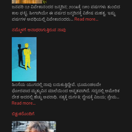
ಜನವರಿ ೧೨ ವಿವೇಕಾನಂದರ ಜನ್ಮದಿನ; ೨೦೧೩ಕ್ಕೆ ೧೫೦ ವರ್ಷಗಳು ತುಂಬಿದ
ಕಾಲ ಘಟ್ಟ. ಹೀಗಾಗಿಯೇ ಈ ವರ್ಷದ ಜನ್ಮದಿನಕ್ಕೆ ವಿಶೇಷ ಮಹತ್ವ. ಇಷ್ಟು
ವರ್ಷಗಳ ಅವಧಿಯಲ್ಲಿ ವಿವೇಕಾನಂದರು…
Read more…
ನಮ್ಮೊಳಗೆ ಅನಾಥರಾಗುತ್ತಿರುವ ನಾವು
ಹಿಂಸೆಯ ಯುಗದಲ್ಲಿ ನಾವು ಬದುಕುತ್ತಿದ್ದೇವೆ. ಭೂಮಂಡಲವೇ
ಘೋರವಾದ ಮೃತ್ಯುವಿನ ಮಾಲೆಯಿಂದ ಆವೃತವಾಗಿದೆ. ಸದ್ಯದಲ್ಲಿ ಅಮೇರಿಕ
ದೇಶ ಅದರಲ್ಲಿ ಹೆಚ್ಚು ಅಪರಾಧಿ. ಸತ್ಯಕ್ಕೆ ದುರ್ಗತಿ; ದ್ವೇಷಕ್ಕೆ ವಿಜಯ; ಪ್ರೇಮ…
Read more…
ಬಿಕ್ಷುಕರೊಂದಿಗೆ