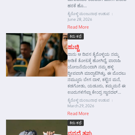
ಹರಕೆ ಹೊ...
ತೈರೊಳ್ಳಿ ಮಂಜುನಾಥ ಉಡುಪ
June 28, 2026
Read More
ಕಿರು ಕಥೆ
ಹುಚ್ಚಿ
ನಾನು ಆ ದಿವಸ ತೈರೊಳ್ಳಿಯ ನಮ್ಮ
ಅಡಿಕೆ ತೋಟಕ್ಕೆ ಹೋಗಿದ್ದೆ. ವಾರಾಹಿ
ಯೋಜನೆಯಿಂದಾಗಿ ನಮ್ಮ ಹಳ್ಳಿ
ದ್ವೀಪವಾಗಿ ಮಾರ್‍ಪಾಟಿಗಿತ್ತು. ಈ ಮೊದಲು
ನಮ್ಮೂರು ಬೇಗ ದಾಳಿ, ಕಟ್ಟಿನ ಮನೆ,
ಕಡಗೋಡು, ಯಡೂರು, ತಮ್ಮಮನೆ ಈ
ಊರುಗಳಿಗೆಲ್ಲಾ ಕೇಂದ್ರ ಸ್ಥಾನದಲ್...
ತೈರೊಳ್ಳಿ ಮಂಜುನಾಥ ಉಡುಪ
March 29, 2026
Read More
ಕಿರು ಕಥೆ
ನನ್ನದೆ ತಪ್ಪು