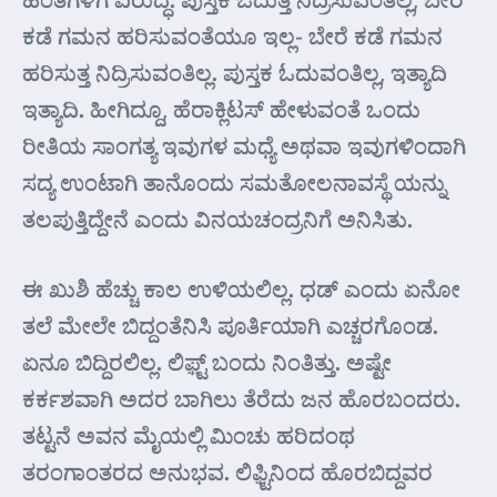
ಕಡೆ ಗಮನ ಹರಿಸುವಂತೆಯೂ ಇಲ್ಲ- ಬೇರೆ ಕಡೆ ಗಮನ
ಹರಿಸುತ್ತ ನಿದ್ರಿಸುವಂತಿಲ್ಲ. ಪುಸ್ತಕ ಓದುವಂತಿಲ್ಲ, ಇತ್ಯಾದಿ
ಇತ್ಯಾದಿ. ಹೀಗಿದ್ದೂ, ಹೆರಾಕ್ಲಿಟಸ್ ಹೇಳುವಂತೆ ಒಂದು
ರೀತಿಯ ಸಾಂಗತ್ಯ ಇವುಗಳ ಮಧ್ಯೆ ಅಥವಾ ಇವುಗಳಿಂದಾಗಿ
ಸದ್ಯ ಉಂಟಾಗಿ ತಾನೊಂದು ಸಮತೋಲನಾವಸ್ಥೆ ಯನ್ನು
ತಲಪುತ್ತಿದ್ದೇನೆ ಎಂದು ವಿನಯಚಂದ್ರನಿಗೆ ಅನಿಸಿತು.
ಈ ಖುಶಿ ಹೆಚ್ಚು ಕಾಲ ಉಳಿಯಲಿಲ್ಲ. ಧಡ್ ಎಂದು ಏನೋ
ತಲೆ ಮೇಲೇ ಬಿದ್ದಂತೆನಿಸಿ ಪೂರ್ತಿಯಾಗಿ ಎಚ್ಚರಗೊಂಡ.
ಏನೂ ಬಿದ್ದಿರಲಿಲ್ಲ. ಲಿಫ಼್ಟ್ ಬಂದು ನಿಂತಿತ್ತು. ಅಷ್ಟೇ
ಕರ್ಕಶವಾಗಿ ಅದರ ಬಾಗಿಲು ತೆರೆದು ಜನ ಹೊರಬಂದರು.
ತಟ್ಟನೆ ಅವನ ಮೈಯಲ್ಲಿ ಮಿಂಚು ಹರಿದಂಥ
ತರಂಗಾಂತರದ ಅನುಭವ. ಲಿಫ಼್ಟಿನಿಂದ ಹೊರಬಿದ್ದವರ