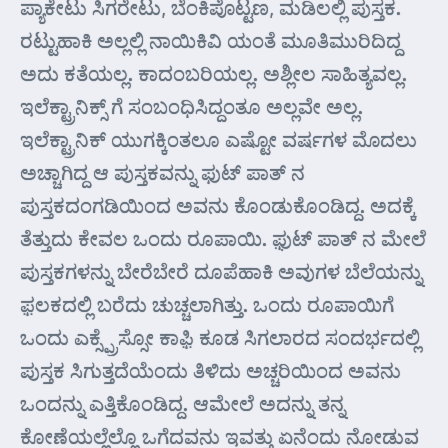
ಪ್ಯಾಕೇಟು ಸಿಗರೇಟು, ಬೆಂಕಿಪೊಟ್ಟಣ, ಮಡಿಲಲ್ಲಿ ಪುಸ್ತಕ.
ರಟ್ಟುಹಾಕಿ ಅಲ್ಲಲ್ಲಿ ನಾಯಿಕಿವಿ ಯಂತೆ ಮೂತಿಮುರಿದಿದ್ದ
ಅದು ಕತೆಯಲ್ಲ. ಕಾದಂಬರಿಯಲ್ಲ. ಅಶ್ಲೀಲ ಸಾಹಿತ್ಯವಲ್ಲ.
ಇಲೆಕ್ಟ್ರಾನಿಕ್ಸ್ ಗೆ ಸಂಬಂಧಿಸಿದ್ದಂತೂ ಅಲ್ಲವೇ ಅಲ್ಲ.
ಇಲೆಕ್ಟ್ರಾನಿಕ್ ಯುಗಕ್ಕಿಂತಲೂ ಎಷ್ಟೋ ವರ್ಷಗಳ ಮೊದಲು
ಅಚ್ಚಾಗಿದ್ದ ಆ ಪುಸ್ತಕವನ್ನು ಫುಟ್ ಪಾತ್ ನ
ಪುಸ್ತಕದಂಗಡಿಯಿಂದ ಅವನು ಕೊಂಡುಕೊಂಡಿದ್ದ. ಅದಕ್ಕೆ
ತೆತ್ತುದು ಕೇವಲ ಒಂದು ರೂಪಾಯಿ. ಫ಼ುಟ್ ಪಾತ್ ನ ಮೇಲೆ
ಪುಸ್ತಕಗಳನ್ನು ಬೇರೆಬೇರೆ ದೂಪೆಹಾಕಿ ಅವುಗಳ ಬೆಲೆಯನ್ನು
ಫ಼ಲಕದಲ್ಲಿ ಬರೆದು ಚುಚ್ಚಲಾಗಿತ್ತು. ಒಂದು ರೂಪಾಯಿಗೆ
ಒಂದು ಎಕ್ಸ್ಪ್ರೆಸ್ಸೋ ಕಾಫ಼ಿ ಕೂಡ ಸಿಗಲಾರದ ಸಂದರ್ಭದಲ್ಲಿ
ಪುಸ್ತಕ ಸಿಗುತ್ತದೆಯೆಂದು ತಿಳಿದು ಅಚ್ಚರಿಯಿಂದ ಅವನು
ಒಂದನ್ನು ಎತ್ತಿಕೊಂಡಿದ್ದ. ಆಮೇಲೆ ಅದನ್ನು ತನ್ನ
ಕೋಣೆಯಲ್ಲೆಲ್ಲೊ ಒಗೆದವನು ಇವತ್ತು ಏನೆಂದು ನೋಡುವ