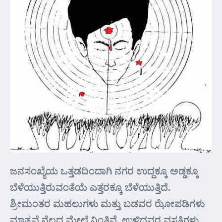
ಜನಸಂಖ್ಯೆಯ ಒತ್ತಡದಿಂದಾಗಿ ನಗರ ಉದ್ದಕ್ಕೂ ಅಡ್ಡಕ್ಕೂ
ಬೆಳೆಯುತ್ತಿರುವಂತೆಯೆ ಎತ್ತರಕ್ಕೂ ಬೆಳೆಯುತ್ತಿದೆ.
ಶ್ರೀಮಂತರ ಮಹಲುಗಳು ಮತ್ತು ಬಡವರ ಝೋಪಡಿಗಳು
ಮಾತ್ರವೆ ನೆಲದ ಮೇಲೆ ನಿಂತಿವೆ. ಉಳಿದವರ ವಸತಿಗಳು