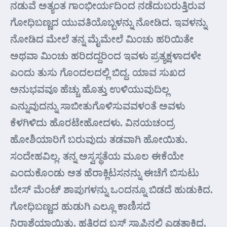
ನಡುವೆ ಅತ್ಯಂತ ಗಾಂಭೀರ್ಯದಿಂದ ನಡೆದುಬರುತ್ತಿರುವ
ಗೋಧಿಬಣ್ಣದ ಯುವತಿಯೊಬ್ಬಳನ್ನು ನೋಡಿದ. ಇವಳನ್ನು
ನೋಡಿದ ಮೇಲೆ ತನ್ನ ಮೈಮೇಲೆ ಮಿಂಚು ಹರಿಯಿತೇ
ಅಥವಾ ಮಿಂಚು ಹರಿದದ್ದರಿಂದ ಇವಳು ಪ್ರತ್ಯಕ್ಷಳಾದಳೇ
ಎಂದು ತುಸು ಗೊಂದಲದಲ್ಲಿ ಬಿದ್ದ. ಯಾವ ಸುಖದ
ಅನುಭವವೂ ಹೆಚ್ಚು ಹೊತ್ತು ಉಳಿಯುವುದಿಲ್ಲ
ಎನ್ನುವುದನ್ನು ಸಾಬೀತುಗೊಳಿಸುವವಳಂತೆ ಅವಳು
ಕೆಳಗಿಳಿದು ಹೊರಟೇಹೋದಳು. ವಿನಯಚಂದ್ರ
ಹೋಶಿಯಾರಿಗೆ ಬರುವುದು ತಡವಾಗಿ ಹೋಯಿತು.
ಸಂದೇಹವಿಲ್ಲ. ತನ್ನ ಅಸ್ವಸ್ಥತೆಯ ಮೂಲ ಈಕೆಯೇ
ಎಂದುಕೊಂಡು ಆತ ಹೆರಾಕ್ಲಿಟಸನನ್ನು ಈಚೆಗೆ ಬಿಸುಟು
ಬೇಸ್ ಮೆಂಟ್ ಶಾಪುಗಳನ್ನು ಒಂದನ್ನೂ ಬಿಡದೆ ಹುಡುಕಿದ.
ಗೋಧಿಬಣ್ಣದ ಹುಡುಗಿ ಎಲ್ಲೂ ಕಾಣಿಸದೆ
ನಿರಾಶೆಯಾಯಿತು. ಹತ್ತಿರದ ಬಸ್ ಸ್ಟಾಪಿನಲ್ಲಿ ಎಡತಾಕಿದ.