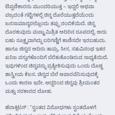
ಟಿಪ್ಪಣಿಕಾರನು ಮುಂದರಿಯುತ್ತ – ಇದ್ದಲಿ ಅಥವಾ
ವಜ್ರದಂತೆ ಗಟ್ಟಿಗಳಲ್ಲಿ ಚಿನ್ನ ದೊರೆಯುತ್ತದೆಯೆಂದು
ಜನಸಾಮಾನ್ಯರಲ್ಲೊಂದು ತಪ್ಪು ನಂಬಿಕೆಯಿದೆ. ಚಿನ್ನ
ದೊರಕುವುದು ಮಣ್ಣು ಮಿಶ್ರಿತ ಅದಿರಿನ ರೂಪದಲ್ಲಿ. ಅದು
ಬಹು ಸೂಕ್ಷ್ಮವಾಗಿದ್ದು ಬರಿಗಣ್ಣಿಗೆ ಕಾಣಿಸದೇ ಇರಬಹುದು.
ಹಾಗೂ ಚಿನ್ನದ ಅದಿರು ತಾಮ್ರ, ಸೀಸ, ಸತುವಿನಂಥ ಇತರ
ಖನಿಜ ವಸ್ತುಗಳೊಂದಿಗೆ ಬೆರೆತುಕೊಂಡಿರುವ ಸಾಧ್ಯತೆಯಿದೆ.
ಇವುಗಳಿಂದ ಚಿನ್ನವನ್ನು ಪ್ರತ್ಯೇಕಿಸುವುದು ಒಂದು ದೊಡ್ಡ
ಶಾಸ್ತ್ರೀಯ ಕೆಲಸ. ಚಿನ್ನದ ಬೆಲೆ ಅಪಾರವೆನಿಸುವುದಕ್ಕೆ
ಒಂದು ಕಾರಣ ಇದೇ. ಆದ್ದರಿಂದ ಚಿನ್ನವು ಶ್ರೀಮಂತರ
ಮತ್ತು ಸರಕಾರದ ಲೋಹ.
ಹೆರಾಕ್ಲಿಟಸ್ : “ಸ್ವಂತದ ವಿರೋಧಗಳು ಸ್ವಂತದೊಳಗೆ