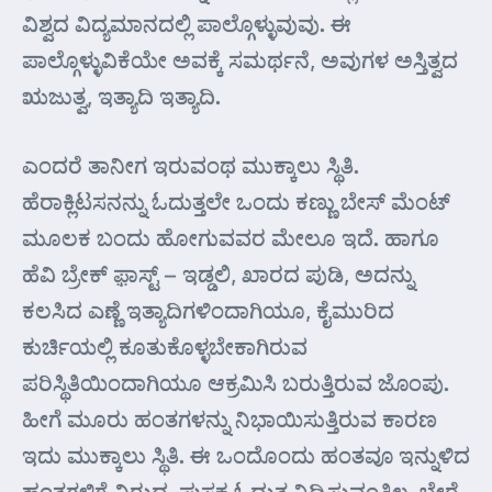
ವಿಶ್ವದ ವಿದ್ಯಮಾನದಲ್ಲಿ ಪಾಲ್ಗೊಳ್ಳುವುವು. ಈ
ಪಾಲ್ಗೊಳ್ಳುವಿಕೆಯೇ ಅವಕ್ಕೆ ಸಮರ್ಥನೆ, ಅವುಗಳ ಅಸ್ತಿತ್ವದ
ಋಜುತ್ವ, ಇತ್ಯಾದಿ ಇತ್ಯಾದಿ.
ಎಂದರೆ ತಾನೀಗ ಇರುವಂಥ ಮುಕ್ಕಾಲು ಸ್ಥಿತಿ.
ಹೆರಾಕ್ಲಿಟಸನನ್ನು ಓದುತ್ತಲೇ ಒಂದು ಕಣ್ಣು ಬೇಸ್ ಮೆಂಟ್
ಮೂಲಕ ಬಂದು ಹೋಗುವವರ ಮೇಲೂ ಇದೆ. ಹಾಗೂ
ಹೆವಿ ಬ್ರೇಕ್ ಫ಼ಾಸ್ಟ್ – ಇಡ್ಡಲಿ, ಖಾರದ ಪುಡಿ, ಅದನ್ನು
ಕಲಸಿದ ಎಣ್ಣೆ ಇತ್ಯಾದಿಗಳಿಂದಾಗಿಯೂ, ಕೈಮುರಿದ
ಕುರ್ಚಿಯಲ್ಲಿ ಕೂತುಕೊಳ್ಳಬೇಕಾಗಿರುವ
ಪರಿಸ್ಥಿತಿಯಿಂದಾಗಿಯೂ ಆಕ್ರಮಿಸಿ ಬರುತ್ತಿರುವ ಜೊಂಪು.
ಹೀಗೆ ಮೂರು ಹಂತಗಳನ್ನು ನಿಭಾಯಿಸುತ್ತಿರುವ ಕಾರಣ
ಇದು ಮುಕ್ಕಾಲು ಸ್ಥಿತಿ. ಈ ಒಂದೊಂದು ಹಂತವೂ ಇನ್ನುಳಿದ
ಹಂತಗಳಿಗೆ ವಿರುದ್ಧ. ಪುಸ್ತಕ ಓದುತ್ತ ನಿದ್ರಿಸುವಂತಿಲ್ಲ, ಬೇರೆ