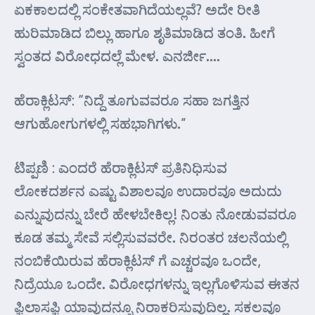
ಏಕಕಾಲದಲ್ಲಿ ಸಂಕೇತವಾಗಿದೆಯಲ್ಲವೆ? ಅದೇ ರೀತಿ
ಹುರಿಮಾಡಿದ ಬಿಲ್ಲು ಹಾಗೂ ಶೃತಿಮಾಡಿದ ತಂತಿ. ಹೀಗೆ
ಸ್ವಂತದ ವಿರೋಧದಲ್ಲೆ ಮೇಳ. ಎನರ್ಜೀ….
ಹೆರಾಕ್ಲಿಟಸ್: “ನಿದ್ದೆ ತೂಗುವವರೂ ಸಹಾ ಜಗತ್ತಿನ
ಆಗುಹೋಗುಗಳಲ್ಲಿ ಸಹಭಾಗಿಗಳು.”
ಟಿಪ್ಪಣಿ : ಎಂದರೆ ಹೆರಾಕ್ಲಿಟಸ್ ಪ್ರತಿನಿಧಿಸುವ
ಲೋಕದರ್ಶನ ಎಷ್ಟು ವಿಶಾಲವೂ ಉದಾರವೂ ಅದುದು
ಎನ್ನುವುದನ್ನು ಬೇರೆ ಹೇಳಬೇಕಿಲ್ಲ! ನಿಂತು ನೋಡುವವರೂ
ಕೂಡ ತಮ್ಮ ಸೇವೆ ಸಲ್ಲಿಸುವವರೇ. ನಿರಂತರ ಚಲನೆಯಲ್ಲಿ
ನಂಬಿಕೆಯಿರುವ ಹೆರಾಕ್ಲಿಟಸ್ ಗೆ ಎಚ್ಚರವೂ ಒಂದೇ,
ನಿದ್ರೆಯೂ ಒಂದೇ. ವಿರೋಧಗಳನ್ನು ಇಲ್ಲಗೊಳಿಸುವ ಈತನ
ಫ಼ಿಲಾಸಫ಼ಿ ಯಾವುದನ್ನೂ ನಿರಾಕರಿಸುವುದಿಲ್ಲ. ಸಕಲವೂ