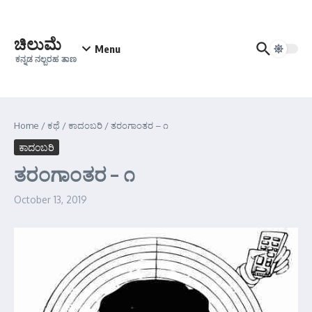
Skip to content
ಚಿಲುಮೆ
Menu
ಕನ್ನಡ ನಲ್ಬರಹ ತಾಣ
Home
/
ಕಥೆ
/
ಕಾದಂಬರಿ
/
ತರಂಗಾಂತರ – ೧
ಕಾದಂಬರಿ
ತರಂಗಾಂತರ – ೧
October 13, 2019