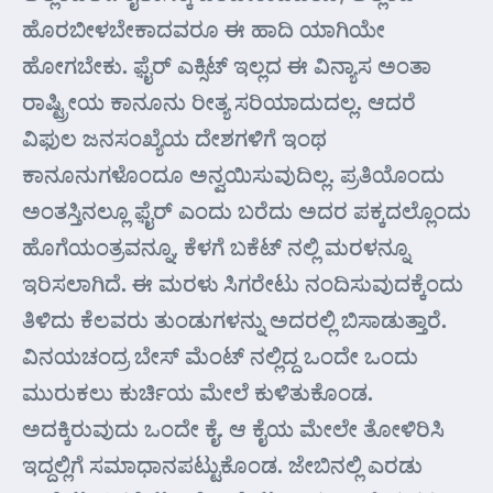
ಹೊರಬೀಳಬೇಕಾದವರೂ ಈ ಹಾದಿ ಯಾಗಿಯೇ
ಹೋಗಬೇಕು. ಫ಼ೈರ್ ಎಕ್ಸಿಟ್ ಇಲ್ಲದ ಈ ವಿನ್ಯಾಸ ಅಂತಾ
ರಾಷ್ಟ್ರೀಯ ಕಾನೂನು ರೀತ್ಯ ಸರಿಯಾದುದಲ್ಲ. ಆದರೆ
ವಿಫುಲ ಜನಸಂಖ್ಯೆಯ ದೇಶಗಳಿಗೆ ಇಂಥ
ಕಾನೂನುಗಳೊಂದೂ ಅನ್ವಯಿಸುವುದಿಲ್ಲ. ಪ್ರತಿಯೊಂದು
ಅಂತಸ್ತಿನಲ್ಲೂ ಫ಼ೈರ್ ಎಂದು ಬರೆದು ಅದರ ಪಕ್ಕದಲ್ಲೊಂದು
ಹೊಗೆಯಂತ್ರವನ್ನೂ, ಕೆಳಗೆ ಬಕೆಟ್ ನಲ್ಲಿ ಮರಳನ್ನೂ
ಇರಿಸಲಾಗಿದೆ. ಈ ಮರಳು ಸಿಗರೇಟು ನಂದಿಸುವುದಕ್ಕೆಂದು
ತಿಳಿದು ಕೆಲವರು ತುಂಡುಗಳನ್ನು ಅದರಲ್ಲಿ ಬಿಸಾಡುತ್ತಾರೆ.
ವಿನಯಚಂದ್ರ ಬೇಸ್ ಮೆಂಟ್ ನಲ್ಲಿದ್ದ ಒಂದೇ ಒಂದು
ಮುರುಕಲು ಕುರ್ಚಿಯ ಮೇಲೆ ಕುಳಿತುಕೊಂಡ.
ಅದಕ್ಕಿರುವುದು ಒಂದೇ ಕೈ. ಆ ಕೈಯ ಮೇಲೇ ತೋಳಿರಿಸಿ
ಇದ್ದಲ್ಲಿಗೆ ಸಮಾಧಾನಪಟ್ಟುಕೊಂಡ. ಜೇಬಿನಲ್ಲಿ ಎರಡು