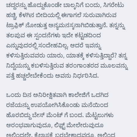
ಚದ್ದರನ್ನು ಹೊದ್ದುಕೊಂಡೇ ಬಾಲ್ಕನಿಗೆ ಬಂದು, ಸಿಗರೇಟು
ಹಚ್ಚಿ, ಕೆಳಗಿನ ಬೀದಿಯಲ್ಲಿ ಈಗಾಗಲೆ ಸುರುವಾಗಿರುವ
ಟ್ರಾಫ಼ಿಕ್ ನೋಡುತ್ತ ಅನ್ಯಮನಸ್ಕನಾಗಿಬಿಡುತ್ತಾನೆ. ತನ್ನನ್ನು
ತಲಪುವ ಈ ಸ್ಪಂದನೆಗಳು ಇದೇ ಕಟ್ಟಡದಿಂದ
ಎನ್ನುವುದರಲ್ಲಿ ಸಂದೇಹವಿಲ್ಲ. ಆದರೆ ಇವನ್ನು
ಕಳಿಸುತ್ತಿರುವವರು ಯಾರು, ಯಾತಕ್ಕೆ ಕಳಿಸುತ್ತಿದ್ದಾರೆ? ತನ್ನ
ನಿದ್ದೆಯನ್ನು ಕಬಳಿಸುತ್ತಿರುವ ತರಂಗಾಂತರದ ಮೂಲವನ್ನು
ಪತ್ತೆ ಹಚ್ಚಲೇಬೇಕೆಂದು ಅವನು ನಿರ್ಧರಿಸಿದ.
ಒಂದು ದಿನ ಅನಿರೀಕ್ಷಿತವಾಗಿ ಕಾಲೇಜಿಗೆ ಒದಗಿದ
ರಜೆಯನ್ನು ಉಪಯೋಗಿಸಿಕೊಂಡು ಮನೆಯಿಂದ
ಹೊರಬಿದ್ದು ಬೇಸ್ ಮೆಂಟ್ ಗೆ ಬಂದ. ಮೆಟ್ಟಲುಗಳು
ಆರಂಭವಾಗುವುದೂ, ಲಿಫ಼್ಟ್ ಮೇಲೇರುವುದೂ
ಅಲ್ಲಿಂದಲೇ. ಕೈಲಾಸಕ್ಕೆ ಬರಬೇಕಾದವರೂ, ಅಲ್ಲಿಂದ