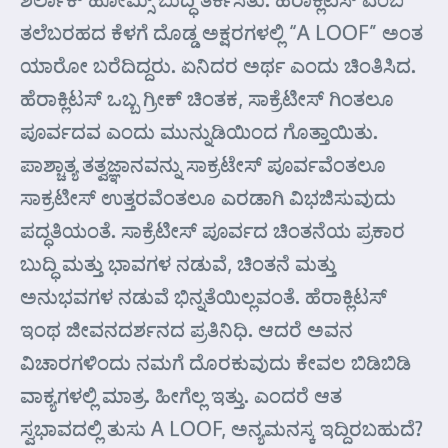
ತಲೆಬರಹದ ಕೆಳಗೆ ದೊಡ್ಡ ಅಕ್ಷರಗಳಲ್ಲಿ “A LOOF” ಅಂತ
ಯಾರೋ ಬರೆದಿದ್ದರು. ಏನಿದರ ಅರ್ಥ ಎಂದು ಚಿಂತಿಸಿದ.
ಹೆರಾಕ್ಲಿಟಸ್ ಒಬ್ಬ ಗ್ರೀಕ್ ಚಿಂತಕ, ಸಾಕ್ರೆಟೀಸ್ ಗಿಂತಲೂ
ಪೂರ್ವದವ ಎಂದು ಮುನ್ನುಡಿಯಿಂದ ಗೊತ್ತಾಯಿತು.
ಪಾಶ್ಚಾತ್ಯ ತತ್ವಜ್ಞಾನವನ್ನು ಸಾಕ್ರಟೇಸ್ ಪೂರ್ವವೆಂತಲೂ
ಸಾಕ್ರಟೀಸ್ ಉತ್ತರವೆಂತಲೂ ಎರಡಾಗಿ ವಿಭಜಿಸುವುದು
ಪದ್ಧತಿಯಂತೆ. ಸಾಕ್ರೆಟೀಸ್ ಪೂರ್ವದ ಚಿಂತನೆಯ ಪ್ರಕಾರ
ಬುದ್ಧಿ ಮತ್ತು ಭಾವಗಳ ನಡುವೆ, ಚಿಂತನೆ ಮತ್ತು
ಅನುಭವಗಳ ನಡುವೆ ಭಿನ್ನತೆಯಿಲ್ಲವಂತೆ. ಹೆರಾಕ್ಲಿಟಸ್
ಇಂಥ ಜೀವನದರ್ಶನದ ಪ್ರತಿನಿಧಿ. ಆದರೆ ಅವನ
ವಿಚಾರಗಳಿಂದು ನಮಗೆ ದೊರಕುವುದು ಕೇವಲ ಬಿಡಿಬಿಡಿ
ವಾಕ್ಯಗಳಲ್ಲಿ ಮಾತ್ರ. ಹೀಗೆಲ್ಲ ಇತ್ತು. ಎಂದರೆ ಆತ
ಸ್ವಭಾವದಲ್ಲಿ ತುಸು A LOOF, ಅನ್ಯಮನಸ್ಕ ಇದ್ದಿರಬಹುದೆ?