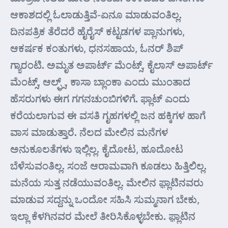
ಆಕಾಶದಲ್ಲಿ ಓಲಾಡುತ್ತಿವೆ-ಏನೂ ಮಾಡುವಂತಿಲ್ಲ.
ದಿನಪತ್ರಿಕ ತೆರೆದರೆ ಹೈರೈಸ್ ಕಟ್ಟಡಗಳ ಪ್ಲಾನುಗಳು,
ಆಕರ್ಷಕ ಕಂತುಗಳು, ಧನಸಹಾಯ, ಓನರ್ ಶಿಪ್
ಗ್ಯಾರಂಟಿ. ಅಮೃತ ಅಪಾರ್ಟ್ ಮೆಂಟ್ಸ್, ಕೈಲಾಸ್ ಅಪಾರ್ಟ್
ಮೆಂಟ್ಸ್, ಆಲ್ಫ಼್ಸ್, ಕಾಸಾ ಬ್ಲಾಂಕಾ ಎಂದು ಮುಂತಾದ
ಹೆಸರುಗಳು ಈಗ ಗಗನಚುಂಬಿಗಳಿಗೆ. ಫ್ಲಾಟ್ ಎಂದು
ಕರೆಯಲಾಗುವ ಈ ವಸತಿ ಗೃಹಗಳಲ್ಲಿ ಜನ ಹಕ್ಕಿಗಳ ಹಾಗೆ
ವಾಸ ಮಾಡುತ್ತಾರೆ. ನೆಲದ ಮೇಲಿನ ಮನೆಗಳ
ಅನುಕೂಲತೆಗಳು ಇಲ್ಲಿಲ್ಲ. ಕೈದೋಟ, ಹೂದೋಟ
ಬೆಳೆಸುವಂತಿಲ್ಲ. ಸಂಜೆ ಆರಾಮವಾಗಿ ಕೂಡಲು ಹಿತ್ತಿಲಿಲ್ಲ.
ಮನೆಯ ಸುತ್ತ ನಡೆಯುವಂತಿಲ್ಲ. ಮೇಲಿನ ಫ಼್ಲಾಟಿನವರು
ಮಾಡುವ ಸದ್ದನ್ನು ಒಂದೋ ಸಹಿಸಿ ಸುಮ್ಮನಾಗ ಬೇಕು,
ಇಲ್ಲಾ ಕೆಳಗಿನವರ ಮೇಲೆ ತೀರಿಸಿಕೊಳ್ಳಬೇಕು. ಫ಼್ಲಾಟಿನ