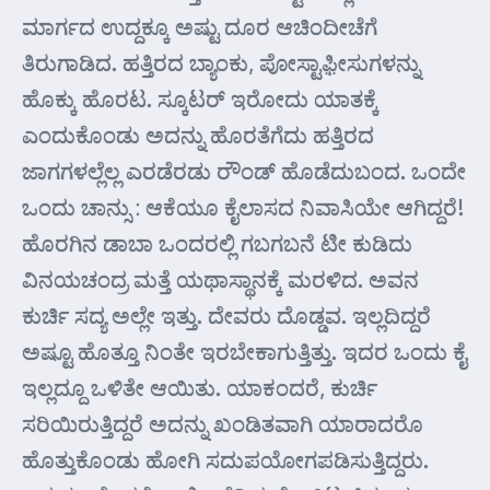
ಮಾರ್ಗದ ಉದ್ದಕ್ಕೂ ಅಷ್ಟು ದೂರ ಆಚಿಂದೀಚೆಗೆ
ತಿರುಗಾಡಿದ. ಹತ್ತಿರದ ಬ್ಯಾಂಕು, ಪೋಸ್ಟಾಫ಼ೀಸುಗಳನ್ನು
ಹೊಕ್ಕು ಹೊರಟ. ಸ್ಕೂಟರ್ ಇರೋದು ಯಾತಕ್ಕೆ
ಎಂದುಕೊಂಡು ಅದನ್ನು ಹೊರತೆಗೆದು ಹತ್ತಿರದ
ಜಾಗಗಳಲ್ಲೆಲ್ಲ ಎರಡೆರಡು ರೌಂಡ್ ಹೊಡೆದುಬಂದ. ಒಂದೇ
ಒಂದು ಚಾನ್ಸು : ಆಕೆಯೂ ಕೈಲಾಸದ ನಿವಾಸಿಯೇ ಆಗಿದ್ದರೆ!
ಹೊರಗಿನ ಡಾಬಾ ಒಂದರಲ್ಲಿ ಗಬಗಬನೆ ಟೀ ಕುಡಿದು
ವಿನಯಚಂದ್ರ ಮತ್ತೆ ಯಥಾಸ್ಥಾನಕ್ಕೆ ಮರಳಿದ. ಅವನ
ಕುರ್ಚಿ ಸದ್ಯ ಅಲ್ಲೇ ಇತ್ತು. ದೇವರು ದೊಡ್ಡವ. ಇಲ್ಲದಿದ್ದರೆ
ಅಷ್ಟೂ ಹೊತ್ತೂ ನಿಂತೇ ಇರಬೇಕಾಗುತ್ತಿತ್ತು. ಇದರ ಒಂದು ಕೈ
ಇಲ್ಲದ್ದೂ ಒಳಿತೇ ಆಯಿತು. ಯಾಕಂದರೆ, ಕುರ್ಚಿ
ಸರಿಯಿರುತ್ತಿದ್ದರೆ ಅದನ್ನು ಖಂಡಿತವಾಗಿ ಯಾರಾದರೊ
ಹೊತ್ತುಕೊಂಡು ಹೋಗಿ ಸದುಪಯೋಗಪಡಿಸುತ್ತಿದ್ದರು.