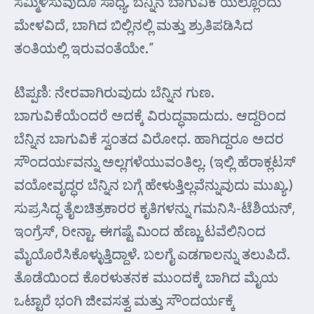
ಸಮ್ಮಿಳಿಸುವುದೂ ಸಾಧ್ಯ. ಬೆನ್ನಿನ ಬಾಗುವಿಕೆ ಯಲ್ಲೊಂದು
ಮೇಳವಿದೆ, ಬಾಗಿದ ಬಿಲ್ಲಿನಲ್ಲಿ ಮತ್ತು ಶ್ರುತಿಪಡಿಸಿದ
ತಂತಿಯಲ್ಲಿ ಇರುವಂತೆಯೇ.”
ಟಿಪ್ಪಣಿ: ನೇರವಾಗಿರುವುದು ಬೆನ್ನಿನ ಗುಣ.
ಬಾಗುವಿಕೆಯೆಂದರೆ ಅದಕ್ಕೆ ವಿರುದ್ಧವಾದುದು. ಆದ್ದರಿಂದ
ಬೆನ್ನಿನ ಬಾಗುವಿಕೆ ಸ್ವಂತದ ವಿರೋಧ. ಹಾಗಿದ್ದರೂ ಅದರ
ಸೌಂದರ್ಯವನ್ನು ಅಲ್ಲಗಳೆಯುವಂತಿಲ್ಲ. (ಇಲ್ಲಿ ಹೆರಾಕ್ಲಟಸ್
ವಯೋವೃದ್ಧರ ಬೆನ್ನಿನ ಬಗ್ಗೆ ಹೇಳುತ್ತಿಲ್ಲವೆನ್ನುವುದು ಮುಖ್ಯ.)
ಸುಪ್ರಸಿದ್ಧ ತೈಲಚಿತ್ರಕಾರರ ಕೃತಿಗಳನ್ನು ಗಮನಿಸಿ-ಟೆಶಿಯನ್,
ಇಂಗ್ರೆಸ್, ರೀನ್ಟಾ. ಈಗಷ್ಟೆ ಮಿಂದ ಹೆಣ್ಣು ಟವೆಲಿನಿಂದ
ಮೈಯೊರೆಸಿಕೊಳ್ಳುತ್ತಿದ್ದಾಳೆ. ಬಲಗೈ ಎಡಗಾಲನ್ನು ತಲುಪಿದೆ.
ತೊಡೆಯಿಂದ ಕೊರಳುತನಕ ಮುಂದಕ್ಕೆ ಬಾಗಿದ ಮೈಯ
ಒಟ್ಟಾರೆ ಭಂಗಿ ಜೀವಸತ್ವ ಮತ್ತು ಸೌಂದರ್ಯಕ್ಕೆ