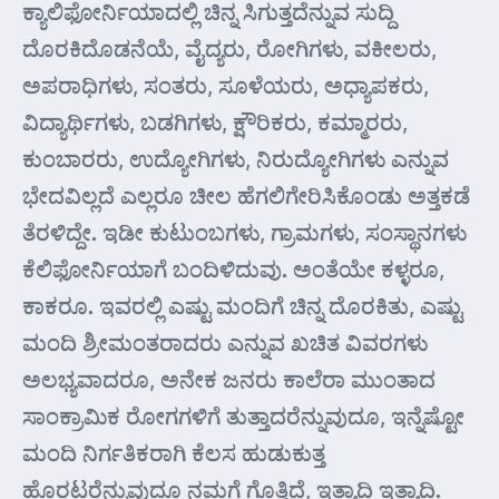
ಕ್ಯಾಲಿಫೋರ್ನಿಯಾದಲ್ಲಿ ಚಿನ್ನ ಸಿಗುತ್ತದೆನ್ನುವ ಸುದ್ದಿ
ದೊರಕಿದೊಡನೆಯೆ, ವೈದ್ಯರು, ರೋಗಿಗಳು, ವಕೀಲರು,
ಅಪರಾಧಿಗಳು, ಸಂತರು, ಸೂಳೆಯರು, ಅಧ್ಯಾಪಕರು,
ವಿದ್ಯಾರ್ಥಿಗಳು, ಬಡಗಿಗಳು, ಕ್ಷೌರಿಕರು, ಕಮ್ಮಾರರು,
ಕುಂಬಾರರು, ಉದ್ಯೋಗಿಗಳು, ನಿರುದ್ಯೋಗಿಗಳು ಎನ್ನುವ
ಭೇದವಿಲ್ಲದೆ ಎಲ್ಲರೂ ಚೀಲ ಹೆಗಲಿಗೇರಿಸಿಕೊಂಡು ಅತ್ತಕಡೆ
ತೆರಳಿದ್ದೇ. ಇಡೀ ಕುಟುಂಬಗಳು, ಗ್ರಾಮಗಳು, ಸಂಸ್ಥಾನಗಳು
ಕೆಲಿಫೋರ್ನಿಯಾಗೆ ಬಂದಿಳಿದುವು. ಅಂತೆಯೇ ಕಳ್ಳರೂ,
ಕಾಕರೂ. ಇವರಲ್ಲಿ ಎಷ್ಟು ಮಂದಿಗೆ ಚಿನ್ನ ದೊರಕಿತು, ಎಷ್ಟು
ಮಂದಿ ಶ್ರೀಮಂತರಾದರು ಎನ್ನುವ ಖಚಿತ ವಿವರಗಳು
ಅಲಭ್ಯವಾದರೂ, ಅನೇಕ ಜನರು ಕಾಲೆರಾ ಮುಂತಾದ
ಸಾಂಕ್ರಾಮಿಕ ರೋಗಗಳಿಗೆ ತುತ್ತಾದರೆನ್ನುವುದೂ, ಇನ್ನೆಷ್ಟೋ
ಮಂದಿ ನಿರ್ಗತಿಕರಾಗಿ ಕೆಲಸ ಹುಡುಕುತ್ತ
ಹೊರಟರೆನ್ನುವುದೂ ನಮಗೆ ಗೊತ್ತಿದೆ, ಇತ್ಯಾದಿ ಇತ್ಯಾದಿ.