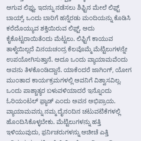
ಆಗುವ ಲಿಫ಼್ಟು. ಇದನ್ನು ನಡೆಸಲು ಶಿಫ಼್ಟಿನ ಮೇಲೆ ಲಿಫ಼್ಟ್
ಬಾಯ್ಸ್. ಒಂದು ಬಾರಿಗೆ ಹನ್ನೆರಡು ಮಂದಿಯನ್ನು ಕೊಡಿಸಿ
ಕರೆದೊಯ್ಯುವ ಶಕ್ತಿಯಿರುವ ಲಿಫ಼್ಟ್. ಅದು
ಕೈಕೊಟ್ಟರಾಯಿತೆಂದು ಮೆಟ್ಟಲು. ಲಿಫ಼್ಟಿಗೆ ಕಾಯುವ
ತಾಳ್ಮೆಯಿಲ್ಲದೆ ವಿನಯಚಂದ್ರ ಕೆಲವೊಮ್ಮೆ ಮೆಟ್ಟಿಲುಗಳನ್ನೇ
ಉಪಯೋಗಿಸುತ್ತಾನೆ. ಅದೂ ಒಂದು ವ್ಯಾಯಾಮವೆಂದು
ಅವನು ತಿಳಕೊಂಡಿದ್ದಾನೆ. ಯಾಕೆಂದರೆ ಜಾಗಿಂಗ್, ಯೋಗ
ಮುಂತಾದ ಕಾರ್ಯಕ್ರಮಗಳಲ್ಲಿ ಅವನಿಗೆ ವಿಶ್ವಾಸವಿಲ್ಲ.
ಒಂದು ಪಾಶ್ಚಾತ್ಯರ ಬಳುವಳಿಯಾದರೆ ಇನ್ನೊಂದು
ಓರಿಯಂಟಲ್ ಫ಼್ಯಾಡ್ ಎಂದು ಅವನ ಅಭಿಪ್ರಾಯ.
ವ್ಯಾಯಾಮವನ್ನು ನಮ್ಮ ದೈನಂದಿನ ಚಟುವಟಿಕೆಗಳಲ್ಲಿ
ಹೊಂದಿಸಿಕೊಳ್ಳಬೇಕು. ಮೆಟ್ಟಿಲುಗಳನ್ನು ಹತ್ತಿ
ಇಳಿಯುವುದು, ಫ಼ರ್ನಿಚರುಗಳನ್ನು ಆಚೀಚೆ ಎತ್ತಿ