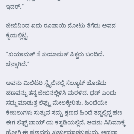
ಇದರ್.”
ಜೇಬಿನಿಂದ ಐದು ರೂಪಾಯಿ ನೋಟು ತೆಗೆದು ಅವನ
ಕೈಯಲ್ಲಿಟ್ಟ.
“ಖಯಾಮತ್ ಸೆ ಖಯಾಮತ್ ಪಿಕ್ಚರು ಬಂದಿದೆ.
ಚೆನ್ನಾಗಿದೆ.”
ಅವನು ಮಿಲಿಟರಿ ಸ್ಟೈಲಿನಲ್ಲಿ ಸೆಲ್ಯೂಟ್ ಹೊಡೆದು
ಹಣವನ್ನು ತನ್ನ ಜೇಬಿನಲ್ಲಿಳಿಸಿ ಮರಳಿದ. ಧಡ್ ಎಂದು
ಸದ್ದು ಮಾಡುತ್ತ ಲಿಫ್ಟು ಮೇಲಕ್ಕೇರಿತು. ಹಿಂದೆಯೇ
ಕೇಬಲುಗಳು ಸುತ್ತುವ ಸದ್ದು, ಕ್ಷಣದ ಹಿಂದೆ ತನ್ನಲ್ಲಿದ್ದ ಹಣ
ಈಗ ಲಿಫ಼್ಟ್ ಬಾಯ್ ಯ ಕಸ್ಟಡಿಯಲ್ಲಿದೆ. ಅವನು ಸಿನಿಮಾಕ್ಕೆ
ಹೋಗಿ ಈ ಹಣವನ್ನು ಖರ್ಚುಮಾಡಬಹುದು. ಅಥವಾ