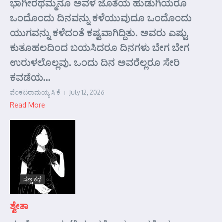
ಭಾಗೀರಥಮ್ಮನೂ ಅವಳ ಜೊತೆಯ ಹುಡುಗಿಯರೂ
ಒಂದೊಂದು ದಿನವನ್ನು ಕಳೆಯುವುದೂ ಒಂದೊಂದು
ಯುಗವನ್ನು ಕಳೆದಂತೆ ಕಷ್ಟವಾಗಿದ್ದಿತು. ಅವರು ಎಷ್ಟು
ಕುತೂಹಲದಿಂದ ಬಯಸಿದರೂ ದಿನಗಳು ಬೇಗ ಬೇಗ
ಉರುಳಲೊಲ್ಲವು. ಒಂದು ದಿನ ಅವರೆಲ್ಲರೂ ಸೇರಿ
ಕವಡೆಯ...
ವೆಂಕಟರಾಮಯ್ಯ ಸಿ ಕೆ
July 12, 2026
Read More
ಸಣ್ಣ ಕಥೆ
ಶ್ವೇತಾ