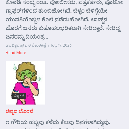
ಕೊಠಡಿ ಸಂಖ್ಯೆ ೧೦೩. ಪೋಲೀಸರು, ಪತ್ರಕರ್ತರು, ಫೊಟೋ
ಗ್ರಾಫರ್‌ಗಳಿಂದ ತುಂಬಿಹೋಗಿದೆ. ಬೆಳ್ಳಂ ಬೆಳಿಗ್ಗೆಯೇ
ಯುವತಿಯೊಬ್ಬಳ ಕೊಲೆ ನಡೆದುಹೋಗಿದೆ. ಲಾಡ್ಜ್‌ನ
ಹೊರಗೆ ಜನರು ಕುತೂಹಲಭರಿತರಾಗಿ ಸೇರಿದ್ದಾರೆ. ಸೇರಿದ್ದ
ಜನರನ್ನು ನಿಯಂತ್ರ...
ಡಾ. ವಿಶ್ವನಾಥ ಎನ್ ನೇರಳಕಟ್ಟೆ
July 19, 2026
Read More
ಸಣ್ಣ ಕಥೆ
ಚಿನ್ನದ ಬೊಂಬೆ
೧ ಗೌರಿಯ ಹಬ್ಬವು ಕಳೆದು ಕೆಲವು ದಿನಗಳಾಗಿದ್ದುವು.