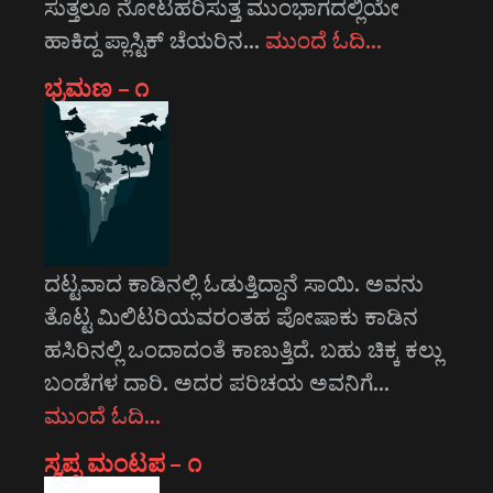
ಸುತ್ತಲೂ ನೋಟಹರಿಸುತ್ತ ಮುಂಭಾಗದಲ್ಲಿಯೇ
ಹಾಕಿದ್ದ ಪ್ಲಾಸ್ಟಿಕ್ ಚೆಯರಿನ…
ಮುಂದೆ ಓದಿ…
ಭ್ರಮಣ – ೧
ದಟ್ಟವಾದ ಕಾಡಿನಲ್ಲಿ ಓಡುತ್ತಿದ್ದಾನೆ ಸಾಯಿ. ಅವನು
ತೊಟ್ಟ ಮಿಲಿಟರಿಯವರಂತಹ ಪೋಷಾಕು ಕಾಡಿನ
ಹಸಿರಿನಲ್ಲಿ ಒಂದಾದಂತೆ ಕಾಣುತ್ತಿದೆ. ಬಹು ಚಿಕ್ಕ ಕಲ್ಲು
ಬಂಡೆಗಳ ದಾರಿ. ಅದರ ಪರಿಚಯ ಅವನಿಗೆ…
ಮುಂದೆ ಓದಿ…
ಸ್ವಪ್ನ ಮಂಟಪ – ೧