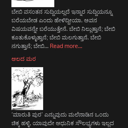
ಬೇಬಿ ವಸಂತನ ಸುದ್ದಿಯಲ್ಲದೆ ಇನ್ನಾರ ಸುದ್ದಿಯನ್ನೂ
ಬರೆಯಬೇಡ ಎಂದು ಹೇಳಿದ್ದೀಯಾ. ಅವನ
ವಿಷಯವನ್ನೇ ಬರೆಯುತ್ತೇನೆ. ಬೇಬಿ ನಿಲ್ಲುತ್ತಾನೆ; ಬೇಬಿ
ಕೂತುಕೊಳ್ಳುತ್ತಾನೆ; ಬೇಬಿ ಮಲಗುತ್ತಾನೆ. ಬೇಬಿ
ನಗುತ್ತಾನೆ; ಬೇಬಿ…
Read more…
ಆಲದ ಮರ
‘ಮಾರುತಿ ಪುರ’ ಎನ್ನುವುದು ಮಲೆನಾಡಿನ ಒಂದು
ಚಿಕ್ಕ ಹಳ್ಳಿ. ಯಾವುದೇ ಆಧುನಿಕ ಸೌಲಭ್ಯಗಳು ಇಲ್ಲದ