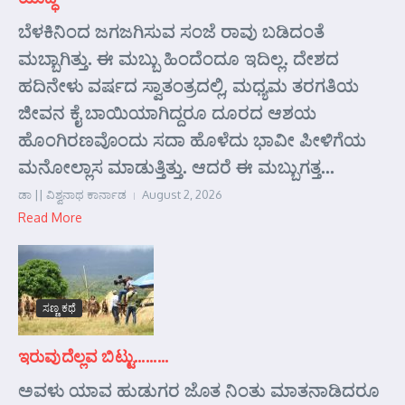
ಬೆಳಕಿನಿಂದ ಜಗಜಗಿಸುವ ಸಂಜೆ ರಾವು ಬಡಿದಂತೆ
ಮಬ್ಬಾಗಿತ್ತು. ಈ ಮಬ್ಬು ಹಿಂದೆಂದೂ ಇದಿಲ್ಲ. ದೇಶದ
ಹದಿನೇಳು ವರ್ಷದ ಸ್ವಾತಂತ್ರದಲ್ಲಿ, ಮಧ್ಯಮ ತರಗತಿಯ
ಜೀವನ ಕೈ ಬಾಯಿಯಾಗಿದ್ದರೂ ದೂರದ ಆಶಯ
ಹೊಂಗಿರಣವೊಂದು ಸದಾ ಹೊಳೆದು ಭಾವೀ ಪೀಳಿಗೆಯ
ಮನೋಲ್ಲಾಸ ಮಾಡುತ್ತಿತ್ತು. ಆದರೆ ಈ ಮಬ್ಬುಗತ್ತ...
ಡಾ || ವಿಶ್ವನಾಥ ಕಾರ್ನಾಡ
August 2, 2026
Read More
ಸಣ್ಣ ಕಥೆ
ಇರುವುದೆಲ್ಲವ ಬಿಟ್ಟು………
ಅವಳು ಯಾವ ಹುಡುಗರ ಜೊತ ನಿಂತು ಮಾತನಾಡಿದರೂ