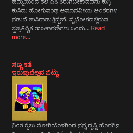
ಹೆಮ್ಮೆಯಿಂದ ತಲೆ ಎತ್ತಿ ತಿರುಗಬೇಕಾದವನು ಕುಗ್ಗಿ
ಕುಸಿದು ಹೋಗುವಂಥ ಅಮಾನವೀಯ ಅಂತರಗಳ
ನಡುವೆ ಉಸಿರಾಡುತ್ತಿದ್ದೇನೆ. ವೈಭೋಗದಲ್ಲಿರುವ
ಸ್ವಪ್ರತಿಷ್ಟಿತ ರಾಜಕಾರಣಿಗಳು ಒಂದು…
Read
more…
ಸಣ್ಣ ಕತೆ
ಇರುವುದೆಲ್ಲವ ಬಿಟ್ಟು
ನಿಂತ ರೈಲು ಬೋಗಿಯೊಳಗಿಂದ ನನ್ನ ದೃಷ್ಟಿ ಹೊರಗಿನ