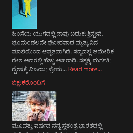
ಹಿಂಸೆಯ ಯುಗದಲ್ಲಿ ನಾವು ಬದುಕುತ್ತಿದ್ದೇವೆ.
ಭೂಮಂಡಲವೇ ಘೋರವಾದ ಮೃತ್ಯುವಿನ
ಮಾಲೆಯಿಂದ ಆವೃತವಾಗಿದೆ. ಸದ್ಯದಲ್ಲಿ ಅಮೇರಿಕ
ದೇಶ ಅದರಲ್ಲಿ ಹೆಚ್ಚು ಅಪರಾಧಿ. ಸತ್ಯಕ್ಕೆ ದುರ್ಗತಿ;
ದ್ವೇಷಕ್ಕೆ ವಿಜಯ; ಪ್ರೇಮ…
Read more…
ಬಿಕ್ಷುಕರೊಂದಿಗೆ
ಮೂವತ್ತು ವರ್ಷದ ನನ್ನ ಸ್ವತಂತ್ರ ಭಾರತದಲ್ಲಿ