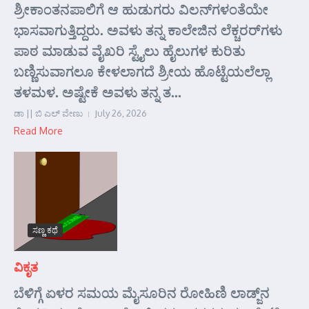
ಶ್ರೀಕಾಂತನಪಾಲಿಗೆ ಆ ಹುಡುಗರು ವಿಲನ್‌ಗಳಂತೆಯೇ
ಭಾಸವಾಗುತ್ತಿದ್ದರು. ಅವಳು ತನ್ನ ಕಾಲೇಜಿನ ಲೆಕ್ಚರರ್‌ಗಳು
ಪಾಠ ಮಾಡುವ ವೈಖರಿ ಸ್ಟೈಲು ಹೈಲುಗಳ ಕುರಿತು
ಬಣ್ಣಿಸುವಾಗಲೂ ಕೇಳಲಾಗದೆ ಶ್ರೀಯ ಹೊಟ್ಟೆಯಲೆಲ್ಲಾ
ತಳಮಳ. ಅಷ್ಟೇಕೆ ಅವಳು ತನ್ನ ತ...
ಡಾ || ಬಿ ಎಲ್ ವೇಣು
July 26, 2026
Read More
ಸಣ್ಣ ಕಥೆ
ವಿಕೃತ
ಬೆಳಿಗ್ಗೆ ಏಳರ ಸಮಯ ಮೈಸೂರಿನ ರೋಹಿಣಿ ಲಾಡ್ಜ್‌ನ