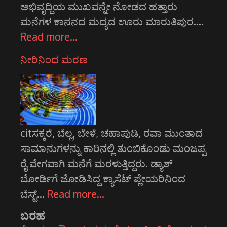
ಅಭಿವೃದ್ದಿಯ ಮುಖವನ್ನೇ ನೋಡದ ಹತ್ತಾರು
ಮನೆಗಳ ಕಾನನದ ಮದ್ಯದ ಊರು ಮಾರುತಿಪುರ.…
Read more…
ನೀರಿನಿಂದ ಮರಣ
citಸಕ್ಕರೆ, ಬೆಲ್ಲ, ಬೇಳೆ, ಚಹಾಪುಡಿ, ರವಾ ಮುಂತಾದ
ಸಾಮಾನುಗಳನ್ನು ಕಾರಿನಲ್ಲಿ ತುಂಬಿಕೊಂಡು ಮಂಜಪ್ಪ
ರೈ ವೇಗವಾಗಿ ಮನೆಗೆ ಮರಳುತ್ತಿದ್ದರು. ಡ್ಯಾಶ್
ಬೋರ್ಡಿಗೆ ಜೋಡಿಸಿದ್ದ ಕ್ಯಾಸೆಟ್ ಪ್ಲೇಯರಿನಿಂದ
ಬೆಸ್ಟ್…
Read more…
ಬರಹ