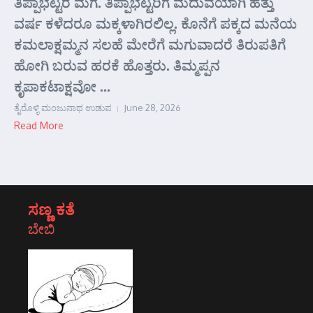
ತಿಪ್ಪಾಭಟ್ಟರ ಮಗ. ತಿಪ್ಪಾಭಟ್ಟರಿಗೆ ಮದುವೆಯಾಗಿ ಹತ್ತು
ವರ್ಷ ಕಳೆದರೂ ಮಕ್ಕಳಾಗಿರಲಿಲ್ಲ. ಕೊನೆಗೆ ಪಕ್ಕದ ಮನೆಯ
ಕಮಲಾಕ್ಷಮ್ಮನ ಸಲಹೆ ಮೇರೆಗೆ ಮಗುವಾದರೆ ತಿರುಪತಿಗೆ
ಹೋಗಿ ಬರುವ ಹರಕೆ ಹೊತ್ತರು. ತಿಮ್ಮಪ್ಪನ
ಕೃಪಾಕಟಾಕ್ಷವೋ ...
ತೈರೊಳ್ಳಿ ಮಂಜುನಾಥ ಉಡುಪ
June 28, 2026
Read More
ಸಣ್ಣ ಕತೆ
ಬೇಬಿ