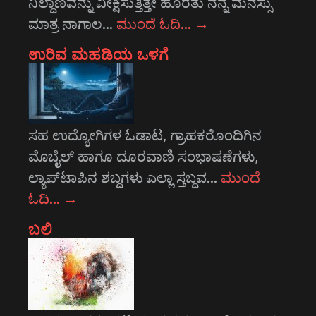
ನಿಲ್ದಾಣವನ್ನು ವೀಕ್ಷಿಸುತ್ತಿತ್ತೇ ಹೊರತು ನನ್ನ ಮನಸ್ಸು
ಮಾತ್ರ ನಾಗಾಲ…
ಮುಂದೆ ಓದಿ…
→
ಉರಿವ ಮಹಡಿಯ ಒಳಗೆ
ಸಹ ಉದ್ಯೋಗಿಗಳ ಓಡಾಟ, ಗ್ರಾಹಕರೊಂದಿಗಿನ
ಮೊಬೈಲ್ ಹಾಗೂ ದೂರವಾಣಿ ಸಂಭಾಷಣೆಗಳು,
ಲ್ಯಾಪ್‌ಟಾಪಿನ ಶಬ್ದಗಳು ಎಲ್ಲಾ ಸ್ತಬ್ದವ…
ಮುಂದೆ
ಓದಿ…
→
ಬಲಿ