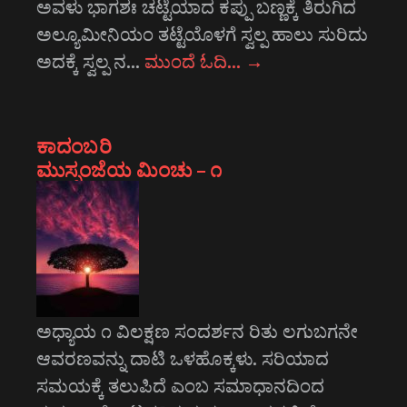
ಅವಳು ಭಾಗಶಃ ಚಟ್ಟೆಯಾದ ಕಪ್ಪು ಬಣ್ಣಕ್ಕೆ ತಿರುಗಿದ
ಅಲ್ಯೂಮೀನಿಯಂ ತಟ್ಟೆಯೊಳಗೆ ಸ್ವಲ್ಪ ಹಾಲು ಸುರಿದು
ಅದಕ್ಕೆ ಸ್ವಲ್ಪ ನ…
ಮುಂದೆ ಓದಿ…
→
ಕಾದಂಬರಿ
ಮುಸ್ಸಂಜೆಯ ಮಿಂಚು – ೧
ಅಧ್ಯಾಯ ೧ ವಿಲಕ್ಷಣ ಸಂದರ್ಶನ ರಿತು ಲಗುಬಗನೇ
ಆವರಣವನ್ನು ದಾಟಿ ಒಳಹೊಕ್ಕಳು. ಸರಿಯಾದ
ಸಮಯಕ್ಕೆ ತಲುಪಿದೆ ಎಂಬ ಸಮಾಧಾನದಿಂದ