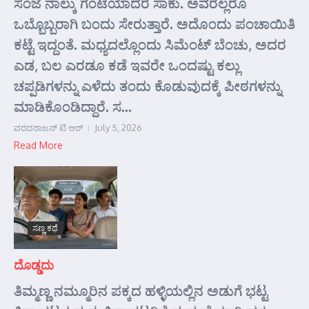
ಸಂಜೆ ನಾಲ್ಕು ಗಂಟೆಯಾದರೆ ಸಾಕು. ಅವರೆಲ್ಲರೂ
ಒಬ್ಬೊಬ್ಬರಾಗಿ ಬಂದು ಸೇರುತ್ತಾರೆ. ಅದೊಂದು ಪಂಚಾಯಿತಿ
ಕಟ್ಟೆ ಇದ್ದಂತೆ. ಮಧ್ಯದಲ್ಲೊಂದು ಸಿಮೆಂಟ್ ಬೆಂಚು, ಅದರ
ಎಡ, ಬಲ ಎರಡೂ ಕಡೆ ಇವರೇ ಒಂದಷ್ಟು ಕಲ್ಲು
ಚಪ್ಪಡಿಗಳನ್ನು ಎಳೆದು ತಂದು ಕೊಡುವುದಕ್ಕೆ ಪೀಠಗಳನ್ನು
ಮಾಡಿಕೊಂಡಿದ್ದಾರೆ. ಸ...
ವರದರಾಜನ್ ಟಿ ಆರ್
July 5, 2026
Read More
ಸಣ್ಣ ಕಥೆ
ದೊಡ್ಡದು
ತಿಮ್ಮಣ್ಣ ನಮ್ಮೂರಿನ ಪಕ್ಕದ ಹಳ್ಳಿಯಲ್ಲಿನ ಅಡುಗೆ ಭಟ್ಟ