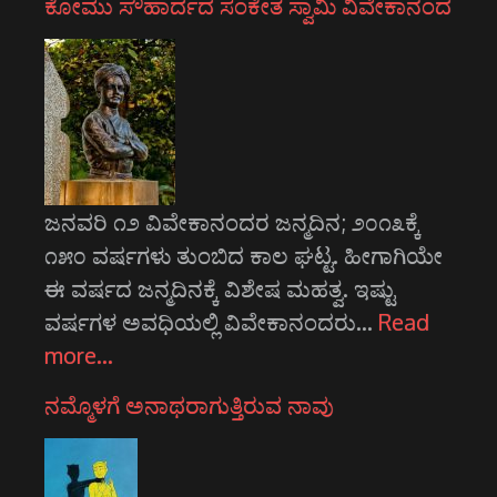
ಕೋಮು ಸೌಹಾರ್ದದ ಸಂಕೇತ ಸ್ವಾಮಿ ವಿವೇಕಾನಂದ
ಜನವರಿ ೧೨ ವಿವೇಕಾನಂದರ ಜನ್ಮದಿನ; ೨೦೧೩ಕ್ಕೆ
೧೫೦ ವರ್ಷಗಳು ತುಂಬಿದ ಕಾಲ ಘಟ್ಟ. ಹೀಗಾಗಿಯೇ
ಈ ವರ್ಷದ ಜನ್ಮದಿನಕ್ಕೆ ವಿಶೇಷ ಮಹತ್ವ. ಇಷ್ಟು
ವರ್ಷಗಳ ಅವಧಿಯಲ್ಲಿ ವಿವೇಕಾನಂದರು…
Read
more…
ನಮ್ಮೊಳಗೆ ಅನಾಥರಾಗುತ್ತಿರುವ ನಾವು