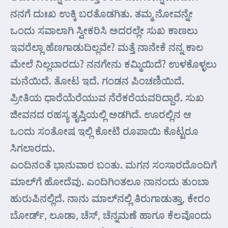
ನನಗೆ ದುಃಖ ಉಕ್ಕಿ ಬರತೊಡಗಿತು. ತಮ್ಮ ನೋವನ್ನೇ
ಒಂದು ಸವಾಲಾಗಿ ಸ್ವೀಕರಿಸಿ ಅದರಲ್ಲೇ ಸುಖ ಕಾಣಲು
ಇವರೆಲ್ಲಾ ಹೆಣಗಾಡುದಿಲ್ಲವೇ? ಮತ್ತೆ ನಾನೇಕೆ ನನ್ನ ಕಾಲ
ಮೇಲೆ ನಿಲ್ಲಬಾರದು? ನನಗೇನು ಕಮ್ಮಿಯಿದೆ? ಉಳಕೊಳ್ಳಲು
ಮನೆಯಿದೆ. ತೋಟ ಇದೆ. ಗಂಡನ ಪಿಂಚಣಿಯಿದೆ.
ಪ್ರೀತಿಯ ಧಾರೆಯೆರೆಯುವ ನೆರೆಕರೆಯವರಿದ್ದಾರೆ. ಸುಖ
ಜೀವನದ ರಹಸ್ಯ ತೃಪ್ತಿಯಲ್ಲಿ ಅಡಗಿದೆ. ಊರಲ್ಲಿನ ಆ
ಒಂದು ಸಂತೋಷ ಇಲ್ಲಿ ಕೋಟಿ ರೂಪಾಯಿ ಕೊಟ್ಟರೂ
ಸಿಗಲಾರದು.
ಎಂದಿನಂತೆ ಭಾನುವಾರ ಬಂತು. ಮಗನ ಸಂಸಾರದೊಂದಿಗೆ
ಮಾಲ್‌ಗೆ ಹೋದೆವು. ಎಂದಿಗಿಂತಲೂ ನಾನಂದು ತುಂಬಾ
ಹುರುಪಿನಲ್ಲಿದೆ. ನಾನು ಮಾಲ್‌ನಲ್ಲಿ ತಿರುಗಾಡುತ್ತಾ, ಕೇರಂ
ಬೋರ್ಡ್, ಲೂಡಾ, ಚೆಸ್, ಚೆನ್ನಮಣೆ ಹಾಗೂ ಕೆಲವೊಂದು