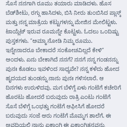
ಸೊಸೆ ನನಗಾಗಿ ರೂಮು ತಯಾರು ಮಾಡಿದಳು. ಹೊಸ
ಬೆಡ್‌ಶೀಟು, ರಗ್ಗು ಹಾಸಿದಳು, ಬಿಸಿ ನೀರು ತುಂಬಿಸಿದ ಪ್ಲಾಸ್ಕ್
ಮತ್ತು ನನ್ನ ಮಾತ್ರೆಯ ಕಟ್ಟುಗಳನ್ನು ಮೇಜಿನ ಮೇಲಿಟ್ಟಳು.
ಟಾಯ್ಲೆಟ್ ಇರುವ ರೂಮನ್ನೇ ಕೊಟ್ಟಳು. ಓದಲು ಒಂದಿಷ್ಟು
ಪುಸ್ತಕಗಳು. “ಅಮ್ಮಾ ನೋಡಿ ನಿಮ್ಮ ರೂಮು.
ಇನ್ನೇನಾದರೂ ಬೇಕಾದರೆ ಸಂಕೋಚವಿಲ್ಲದೆ ಕೇಳಿ”
ಅಂದಳು. ಏನು ಬೇಕಾಗಿದೆ ನನಗೆ? ನನಗೆ ನನ್ನ ಗಂಡನನ್ನು
ಪುನಃ ಕೊಡಲು ಇವಳಿಂದ ಸಾಧ್ಯವೇ? ನನ್ನ ಕಳೆದು ಹೋದ
ಹೃದಯದ ತುಂಡನ್ನು ನಾನು ಪುನಃ ಗಳಿಸಲಾರೆ. ಆ
ದಿನಗಳು ಉರುಳಿದವು. ಮಗ ಬೆಳಿಗ್ಗೆ ಏಳು ಗಂಟೆಗೆ ಕಚೇರಿಗೆ
ಹೊರಟು ಹೋದರೆ ಬರುವುದು ರಾತ್ರಿ ಎಂಟು ಗಂಟೆಗೆ
ಸೊಸೆ ಬೆಳಿಗ್ಗೆ ಒಂಭತ್ತು ಗಂಟೆಗೆ ಆಫೀಸಿಗೆ ಹೋದರೆ
ಬರುವುದು ಸಂಜೆ ಆರು ಗಂಟೆಗೆ ಮೊಮ್ಮಗ ಶಾಲೆಗೆ. ಈ
ಅವಧಿಯಲ್ಲಿ ನಾನು ಏಕಾಂಗಿ ಈ ಏಕಾಂಗಿತನವನ್ನು