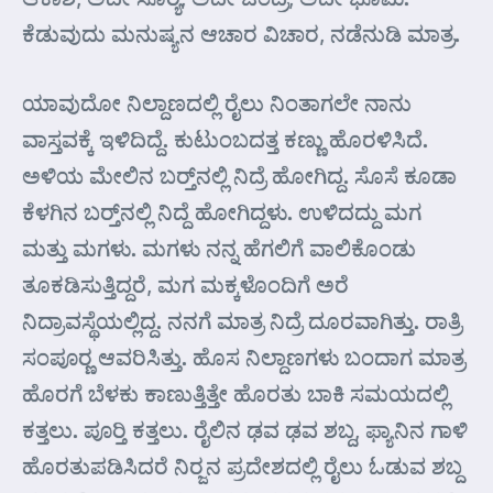
ಕೆಡುವುದು ಮನುಷ್ಯನ ಆಚಾರ ವಿಚಾರ, ನಡೆನುಡಿ ಮಾತ್ರ.
ಯಾವುದೋ ನಿಲ್ದಾಣದಲ್ಲಿ ರೈಲು ನಿಂತಾಗಲೇ ನಾನು
ವಾಸ್ತವಕ್ಕೆ ಇಳಿದಿದ್ದೆ. ಕುಟುಂಬದತ್ತ ಕಣ್ಣು ಹೊರಳಿಸಿದೆ.
ಅಳಿಯ ಮೇಲಿನ ಬರ್‍ತ್‌ನಲ್ಲಿ ನಿದ್ರೆ ಹೋಗಿದ್ದ. ಸೊಸೆ ಕೂಡಾ
ಕೆಳಗಿನ ಬರ್‍ತ್‌ನಲ್ಲಿ ನಿದ್ದೆ ಹೋಗಿದ್ದಳು. ಉಳಿದದ್ದು ಮಗ
ಮತ್ತು ಮಗಳು. ಮಗಳು ನನ್ನ ಹೆಗಲಿಗೆ ವಾಲಿಕೊಂಡು
ತೂಕಡಿಸುತ್ತಿದ್ದರೆ, ಮಗ ಮಕ್ಕಳೊಂದಿಗೆ ಅರೆ
ನಿದ್ರಾವಸ್ಥೆಯಲ್ಲಿದ್ದ. ನನಗೆ ಮಾತ್ರ ನಿದ್ರೆ ದೂರವಾಗಿತ್ತು. ರಾತ್ರಿ
ಸಂಪೂರ್‍ಣ ಆವರಿಸಿತ್ತು. ಹೊಸ ನಿಲ್ದಾಣಗಳು ಬಂದಾಗ ಮಾತ್ರ
ಹೊರಗೆ ಬೆಳಕು ಕಾಣುತ್ತಿತ್ತೇ ಹೊರತು ಬಾಕಿ ಸಮಯದಲ್ಲಿ
ಕತ್ತಲು. ಪೂರ್‍ತಿ ಕತ್ತಲು. ರೈಲಿನ ಢವ ಢವ ಶಬ್ದ, ಫ್ಯಾನಿನ ಗಾಳಿ
ಹೊರತುಪಡಿಸಿದರೆ ನಿರ್‍ಜನ ಪ್ರದೇಶದಲ್ಲಿ ರೈಲು ಓಡುವ ಶಬ್ದ