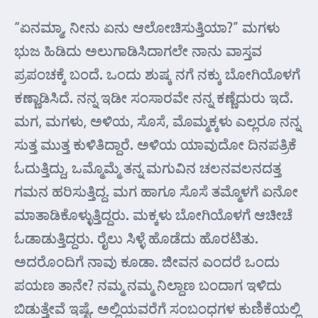
“ಏನಮ್ಮಾ, ನೀನು ಏನು ಆಲೋಚಿಸುತ್ತಿಯಾ?” ಮಗಳು
ಭುಜ ಹಿಡಿದು ಅಲುಗಾಡಿಸಿದಾಗಲೇ ನಾನು ವಾಸ್ತವ
ಪ್ರಪಂಚಕ್ಕೆ ಬಂದೆ. ಒಂದು ಶುಷ್ಕ ನಗೆ ನಕ್ಕು ಬೋಗಿಯೊಳಗೆ
ಕಣ್ಣಾಡಿಸಿದೆ. ನನ್ನ ಇಡೀ ಸಂಸಾರವೇ ನನ್ನ ಕಣ್ಣೆದುರು ಇದೆ.
ಮಗ, ಮಗಳು, ಅಳಿಯ, ಸೊಸೆ, ಮೊಮ್ಮಕ್ಕಳು ಎಲ್ಲರೂ ನನ್ನ
ಸುತ್ತ ಮುತ್ತ ಕುಳಿತಿದ್ದಾರೆ. ಅಳಿಯ ಯಾವುದೋ ದಿನಪತ್ರಿಕೆ
ಓದುತ್ತಿದ್ದು, ಒಮ್ಮೊಮ್ಮೆ ತನ್ನ ಮಗುವಿನ ಚಲನವಲನದತ್ತ
ಗಮನ ಹರಿಸುತ್ತಿದ್ದ. ಮಗ ಹಾಗೂ ಸೊಸೆ ತಮ್ಮೊಳಗೆ ಏನೋ
ಮಾತಾಡಿಕೊಳ್ಳುತ್ತಿದ್ದರು. ಮಕ್ಕಳು ಬೋಗಿಯೊಳಗೆ ಆಚೀಚೆ
ಓಡಾಡುತ್ತಿದ್ದರು. ರೈಲು ಸಿಳ್ಳೆ ಹೊಡೆದು ಹೊರಟಿತು.
ಅದರೊಂದಿಗೆ ನಾವು ಕೂಡಾ. ಜೀವನ ಎಂದರೆ ಒಂದು
ಪಯಣ ತಾನೇ? ನಮ್ಮ ನಮ್ಮ ನಿಲ್ದಾಣ ಬಂದಾಗ ಇಳಿದು
ಬಿಡುತ್ತೇವೆ ಇಷ್ಟೆ. ಅಲ್ಲಿಯವರೆಗೆ ಸಂಬಂಧಗಳ ಕುಣಿಕೆಯಲ್ಲಿ