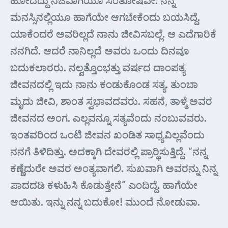
ಹೋದದ್ದು ನಿಜವಾಗಿಯೂ ಸಂತೋಷವೇ. ನನ್ನ
ಮನಸ್ಸಿನಲ್ಲಿಯೂ ಹಾಗೆಯೇ ಆಗಬೇಕೆಂದು ಬಯಸಿದ್ದೆ.
ಯಾಕೆಂದರೆ ಅವರಿಲ್ಲದೆ ನಾನು ಜೀವಿಸಬಲ್ಲೆ. ಆ ಎದೆಗಾರಿಕೆ
ನನಗಿದೆ. ಆದರೆ ನಾನಿಲ್ಲದೆ ಅವರು ಒಂದು ದಿನವೂ
ಬದುಕಲಾರರು. ನಲ್ವತ್ತೊಂಭತ್ತು ವರ್ಷದ ದಾಂಪತ್ಯ
ಜೀವನದಲ್ಲಿ ಇದು ನಾನು ಕಂಡುಕೊಂಡ ಸತ್ಯ. ತುಂಬಾ
ಮೃದು ಜೀವಿ, ಶಾಂತ ಸ್ವಭಾವದವರು. ಸಹನೆ, ತಾಳ್ಮೆ ಅವರ
ಜೀವನದ ಅಂಗ. ಎಲ್ಲವನ್ನೂ ಸತ್ಯವೆಂದು ನಂಬುವವರು.
ಇಂತವರಿಂದ ಒಂಟಿ ಜೀವನ ಖಂಡಿತ ಸಾಧ್ಯವಿಲ್ಲವೆಂದು
ನನಗೆ ತಿಳಿದಿತ್ತು. ಅದಕ್ಕಾಗಿ ದೇವರಲ್ಲಿ ಪ್ರಾರ್‍ಥಿಸುತ್ತಿದ್ದೆ. “ನನ್ನ
ಕಣ್ಣೆದುರೇ ಅವರ ಅಂತ್ಯವಾಗಲಿ. ಸುಖವಾಗಿ ಅವರನ್ನು ನಿನ್ನ
ಪಾದದಡಿ ಕಳುಹಿಸಿ ಕೊಡುತ್ತೇನೆ” ಎಂದಿದ್ದೆ. ಹಾಗೆಯೇ
ಆಯಿತು. ಇನ್ನು ನನ್ನ ಬದುಕೋ! ಮುಂದೆ ನೋಡುವಾ.