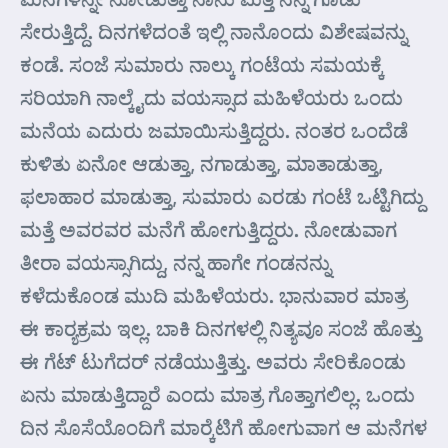
ಸೇರುತ್ತಿದ್ದೆ. ದಿನಗಳೆದಂತೆ ಇಲ್ಲಿ ನಾನೊಂದು ವಿಶೇಷವನ್ನು
ಕಂಡೆ. ಸಂಜೆ ಸುಮಾರು ನಾಲ್ಕು ಗಂಟೆಯ ಸಮಯಕ್ಕೆ
ಸರಿಯಾಗಿ ನಾಲ್ಕೈದು ವಯಸ್ಸಾದ ಮಹಿಳೆಯರು ಒಂದು
ಮನೆಯ ಎದುರು ಜಮಾಯಿಸುತ್ತಿದ್ದರು. ನಂತರ ಒಂದೆಡೆ
ಕುಳಿತು ಏನೋ ಆಡುತ್ತಾ, ನಗಾಡುತ್ತಾ, ಮಾತಾಡುತ್ತಾ,
ಫಲಾಹಾರ ಮಾಡುತ್ತಾ, ಸುಮಾರು ಎರಡು ಗಂಟೆ ಒಟ್ಟಿಗಿದ್ದು
ಮತ್ತೆ ಅವರವರ ಮನೆಗೆ ಹೋಗುತ್ತಿದ್ದರು. ನೋಡುವಾಗ
ತೀರಾ ವಯಸ್ಸಾಗಿದ್ದು, ನನ್ನ ಹಾಗೇ ಗಂಡನನ್ನು
ಕಳೆದುಕೊಂಡ ಮುದಿ ಮಹಿಳೆಯರು. ಭಾನುವಾರ ಮಾತ್ರ
ಈ ಕಾರ್‍ಯಕ್ರಮ ಇಲ್ಲ. ಬಾಕಿ ದಿನಗಳಲ್ಲಿ ನಿತ್ಯವೂ ಸಂಜೆ ಹೊತ್ತು
ಈ ಗೆಟ್ ಟುಗೆದರ್ ನಡೆಯುತ್ತಿತ್ತು. ಅವರು ಸೇರಿಕೊಂಡು
ಏನು ಮಾಡುತ್ತಿದ್ದಾರೆ ಎಂದು ಮಾತ್ರ ಗೊತ್ತಾಗಲಿಲ್ಲ. ಒಂದು
ದಿನ ಸೊಸೆಯೊಂದಿಗೆ ಮಾರ್‍ಕೆಟಿಗೆ ಹೋಗುವಾಗ ಆ ಮನೆಗಳ