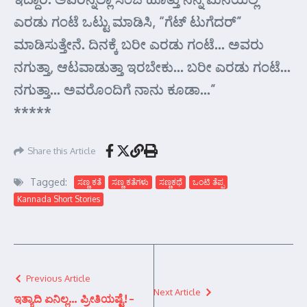
ಎರಡು ಗಂಟೆ ಒಟ್ಟು ಮಾಡಿಸಿ, “ಗೆಟ್ ಟುಗೆದರ್”
ಮಾಡಿಸುತ್ತೇನೆ. ದಿನಕ್ಕೆ ಬರೀ ಎರಡು ಗಂಟೆ… ಅವರು
ನಗುತ್ತಾ, ಆಟವಾಡುತ್ತಾ ಇರಬೇಕು… ಬರೀ ಎರಡು ಗಂಟೆ…
ನಗುತ್ತಾ… ಅವರೊಂದಿಗೆ ನಾನು ಕೂಡಾ…”
*****
Share this Article
Tagged:
ಸಣ್ಣ ಕತೆ
ಸಣ್ಣ ಕತೆಗಳು
ಸಣ್ಣಕಥೆ
ಒಂಟಿ ತೆಪ್ಪ
Kannada Short Stories
Previous Article
Next Article
ಇತ್ಯಾದಿ ಏನಿಲ್ಲ… ಪ್ರೀತಿಯಷ್ಟೆ! –