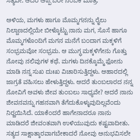
ಸತ್ಯವೇ. ಆದರೆ ಅಪ್ಪ ಬರೇ ನಂಬಿಕೆ ಮಾತ್ರ.
ಅಳಿಯ, ಮಗಳು ಹಾಗೂ ಮೊಮ್ಮಗನನ್ನು ರೈಲು
ನಿಲ್ದಾಣದಲ್ಲಿಯೇ ಬೀಳ್ಕೊಟ್ಟು ನಾನು ಮಗ, ಸೊಸೆ ಹಾಗೂ
ಮೊಮ್ಮಗಳೊಂದಿಗೆ ಮಗನ ಮನೆಗೆ ಬಂದಾಗ ಮಕ್ಕಳಿಗೆ
ಸಂಭ್ರಮವೋ ಸಂಭ್ರಮ. ಆ ಮುಗ್ಧ ಮಕ್ಕಳಿಗೇನು ಗೊತ್ತು
ನೋವು ನಲಿವುಗಳ ಕಥೆ. ಮಗಳು ದಿನಕ್ಕೊಮ್ಮೆ ಫೋನು
ಮಾಡಿ ನನ್ನ ಸುಖ ದುಃಖ ವಿಚಾರಿಸುತ್ತಿದ್ದಳು. ಆಹಾರದಲ್ಲಿ
ಜಾಗ್ರತೆ ವಹಿಸಲು ಹೇಳುತ್ತಿದ್ದಳು. ಆದರೆ ತುಂಬಲಾರದ ನನ್ನ
ನೋವಿಗೆ ಅವಳು ಜೀವ ತುಂಬಲು ಸಾಧ್ಯವೇ? ಆದರೆ ನಾನು
ಜೀವನವನ್ನು ಗಹನವಾಗಿ ತೆಗೆದುಕೊಳ್ಳುವುದಿಲ್ಲವೆಂದು
ನಿರ್‍ಣಯಿಸಿದೆ. ಯಾಕೆಂದರೆ ಹಾಗೇನಾದರೂ ನಾನು
ಮಾಡಿದರೆ ಜೀವಂತವಾಗಿ ಉಳಿಯುವುದು ಕಷ್ಟವಾದೀತು.
ಸತ್ಯದ ಸಾಕ್ಷಾತ್ಕಾರವಾಗಬೇಕಾದರೆ ನೋವು ಅನುಭವಿಸಲೇ