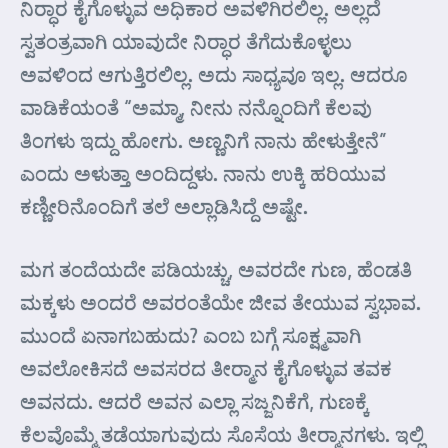
ನಿರ್‍ಧಾರ ಕೈಗೊಳ್ಳುವ ಅಧಿಕಾರ ಅವಳಿಗಿರಲಿಲ್ಲ. ಅಲ್ಲದೆ
ಸ್ವತಂತ್ರವಾಗಿ ಯಾವುದೇ ನಿರ್‍ಧಾರ ತೆಗೆದುಕೊಳ್ಳಲು
ಅವಳಿಂದ ಆಗುತ್ತಿರಲಿಲ್ಲ. ಅದು ಸಾಧ್ಯವೂ ಇಲ್ಲ. ಆದರೂ
ವಾಡಿಕೆಯಂತೆ “ಅಮ್ಮಾ, ನೀನು ನನ್ನೊಂದಿಗೆ ಕೆಲವು
ತಿಂಗಳು ಇದ್ದು ಹೋಗು. ಅಣ್ಣನಿಗೆ ನಾನು ಹೇಳುತ್ತೇನೆ”
ಎಂದು ಅಳುತ್ತಾ ಅಂದಿದ್ದಳು. ನಾನು ಉಕ್ಕಿ ಹರಿಯುವ
ಕಣ್ಣೀರಿನೊಂದಿಗೆ ತಲೆ ಅಲ್ಲಾಡಿಸಿದ್ದೆ ಅಷ್ಟೇ.
ಮಗ ತಂದೆಯದೇ ಪಡಿಯಚ್ಚು, ಅವರದೇ ಗುಣ, ಹೆಂಡತಿ
ಮಕ್ಕಳು ಅಂದರೆ ಅವರಂತೆಯೇ ಜೀವ ತೇಯುವ ಸ್ವಭಾವ.
ಮುಂದೆ ಏನಾಗಬಹುದು? ಎಂಬ ಬಗ್ಗೆ ಸೂಕ್ಷ್ಮವಾಗಿ
ಅವಲೋಕಿಸದೆ ಅವಸರದ ತೀರ್‍ಮಾನ ಕೈಗೊಳ್ಳುವ ತವಕ
ಅವನದು. ಆದರೆ ಅವನ ಎಲ್ಲಾ ಸಜ್ಜನಿಕೆಗೆ, ಗುಣಕ್ಕೆ
ಕೆಲವೊಮ್ಮೆ ತಡೆಯಾಗುವುದು ಸೊಸೆಯ ತೀರ್‍ಮಾನಗಳು. ಇಲ್ಲಿ