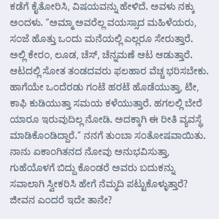
ಕಡೆಗೆ ಕೈತೋರಿಸಿ, ವಿಷಯವನ್ನು ಹೇಳಿದೆ. ಅವಳು ನಕ್ಕು
ಅಂದಳು. “ಅಮ್ಮಾ ಅವರೆಲ್ಲ ವಯಸ್ಸಾದ ಮಹಿಳೆಯರು,
ಸಂಜೆ ಹೊತ್ತು ಒಂದು ಮನೆಯಲ್ಲಿ ಎಲ್ಲರೂ ಸೇರುತ್ತಾರೆ.
ಅಲ್ಲಿ ಕೇರಂ, ಲೂಡ, ಚೆಸ್, ಚೆನ್ನಮಣೆ ಆಟ ಆಡುತ್ತಾರೆ.
ಆಟದಲ್ಲಿ ಸೋತ ತಂಡದವರು ಫಲಹಾರ ವೆಚ್ಚ ಭರಿಸಬೇಕು.
ಹಾಗೆಯೇ ಒಂದೆರಡು ಗಂಟೆ ಹರಟೆ ಹೊಡೆಯುತ್ತಾ, ಟೀ,
ಕಾಫಿ ಕುಡಿಯುತ್ತಾ ಸಮಯ ಕಳೆಯುತ್ತಾರೆ. ಹಗಲಲ್ಲಿ ಬೇರೆ
ಯಾರೂ ಇರುವುದಿಲ್ಲ ನೋಡಿ. ಅದಕ್ಕಾಗಿ ಈ ರೀತಿ ವ್ಯವಸ್ಥೆ
ಮಾಡಿಕೊಂಡಿದ್ದಾರೆ.” ನನಗೆ ತುಂಬಾ ಸಂತೋಷವಾಯಿತು.
ನಾನು ಏಕಾಂಗಿತನದ ನೋವು ಅನುಭವಿಸುತ್ತಾ,
ಗುಹೆಯೊಳಗೆ ಬಿದ್ದು ಕೊಂಡರೆ ಅವರು ಬದುಕನ್ನು
ಸವಾಲಾಗಿ ಸ್ವೀಕರಿಸಿ ಹೇಗೆ ನೆಮ್ಮದಿ ಪಟ್ಟುಕೊಳ್ಳುತ್ತಾರೆ?
ಜೀವನ ಎಂದರೆ ಇದೇ ತಾನೇ?