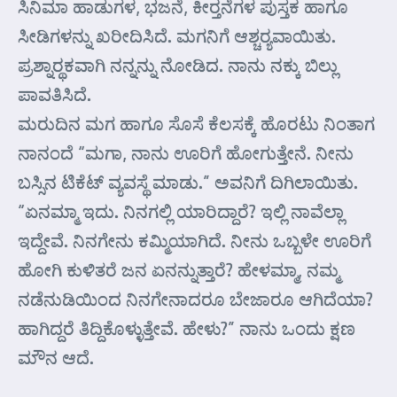
ಸಿನಿಮಾ ಹಾಡುಗಳ, ಭಜನೆ, ಕೀರ್‍ತನೆಗಳ ಪುಸ್ತಕ ಹಾಗೂ
ಸೀಡಿಗಳನ್ನು ಖರೀದಿಸಿದೆ. ಮಗನಿಗೆ ಆಶ್ಚರ್‍ಯವಾಯಿತು.
ಪ್ರಶ್ನಾರ್‍ಥಕವಾಗಿ ನನ್ನನ್ನು ನೋಡಿದ. ನಾನು ನಕ್ಕು ಬಿಲ್ಲು
ಪಾವತಿಸಿದೆ.
ಮರುದಿನ ಮಗ ಹಾಗೂ ಸೊಸೆ ಕೆಲಸಕ್ಕೆ ಹೊರಟು ನಿಂತಾಗ
ನಾನಂದೆ “ಮಗಾ, ನಾನು ಊರಿಗೆ ಹೋಗುತ್ತೇನೆ. ನೀನು
ಬಸ್ಸಿನ ಟಿಕೆಟ್ ವ್ಯವಸ್ಥೆ ಮಾಡು.” ಅವನಿಗೆ ದಿಗಿಲಾಯಿತು.
“ಏನಮ್ಮಾ ಇದು. ನಿನಗಲ್ಲಿ ಯಾರಿದ್ದಾರೆ? ಇಲ್ಲಿ ನಾವೆಲ್ಲಾ
ಇದ್ದೇವೆ. ನಿನಗೇನು ಕಮ್ಮಿಯಾಗಿದೆ. ನೀನು ಒಬ್ಬಳೇ ಊರಿಗೆ
ಹೋಗಿ ಕುಳಿತರೆ ಜನ ಏನನ್ನುತ್ತಾರೆ? ಹೇಳಮ್ಮಾ, ನಮ್ಮ
ನಡೆನುಡಿಯಿಂದ ನಿನಗೇನಾದರೂ ಬೇಜಾರೂ ಆಗಿದೆಯಾ?
ಹಾಗಿದ್ದರೆ ತಿದ್ದಿಕೊಳ್ಳುತ್ತೇವೆ. ಹೇಳು?” ನಾನು ಒಂದು ಕ್ಷಣ
ಮೌನ ಆದೆ.