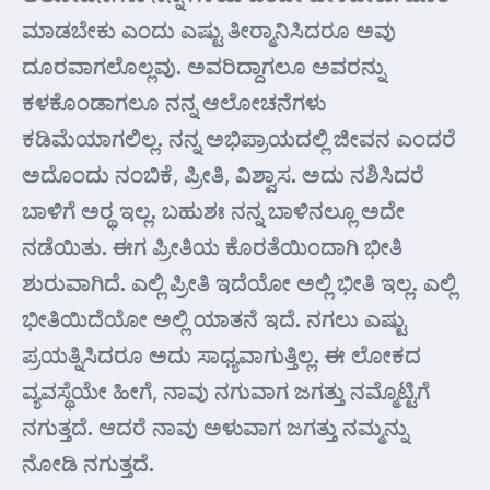
ಮಾಡಬೇಕು ಎಂದು ಎಷ್ಟು ತೀರ್‍ಮಾನಿಸಿದರೂ ಅವು
ದೂರವಾಗಲೊಲ್ಲವು. ಅವರಿದ್ದಾಗಲೂ ಅವರನ್ನು
ಕಳಕೊಂಡಾಗಲೂ ನನ್ನ ಆಲೋಚನೆಗಳು
ಕಡಿಮೆಯಾಗಲಿಲ್ಲ. ನನ್ನ ಅಭಿಪ್ರಾಯದಲ್ಲಿ ಜೀವನ ಎಂದರೆ
ಅದೊಂದು ನಂಬಿಕೆ, ಪ್ರೀತಿ, ವಿಶ್ವಾಸ. ಅದು ನಶಿಸಿದರೆ
ಬಾಳಿಗೆ ಅರ್‍ಥ ಇಲ್ಲ. ಬಹುಶಃ ನನ್ನ ಬಾಳಿನಲ್ಲೂ ಅದೇ
ನಡೆಯಿತು. ಈಗ ಪ್ರೀತಿಯ ಕೊರತೆಯಿಂದಾಗಿ ಭೀತಿ
ಶುರುವಾಗಿದೆ. ಎಲ್ಲಿ ಪ್ರೀತಿ ಇದೆಯೋ ಅಲ್ಲಿ ಭೀತಿ ಇಲ್ಲ. ಎಲ್ಲಿ
ಭೀತಿಯಿದೆಯೋ ಅಲ್ಲಿ ಯಾತನೆ ಇದೆ. ನಗಲು ಎಷ್ಟು
ಪ್ರಯತ್ನಿಸಿದರೂ ಅದು ಸಾಧ್ಯವಾಗುತ್ತಿಲ್ಲ. ಈ ಲೋಕದ
ವ್ಯವಸ್ಥೆಯೇ ಹೀಗೆ, ನಾವು ನಗುವಾಗ ಜಗತ್ತು ನಮ್ಮೊಟ್ಟಿಗೆ
ನಗುತ್ತದೆ. ಆದರೆ ನಾವು ಅಳುವಾಗ ಜಗತ್ತು ನಮ್ಮನ್ನು
ನೋಡಿ ನಗುತ್ತದೆ.