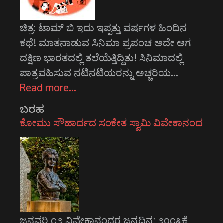
ಚಿತ್ರ: ಟಾಮ್ ಬಿ ಇದು ಇಪ್ಪತ್ತು ವರ್ಷಗಳ ಹಿಂದಿನ
ಕಥೆ! ಮಾತನಾಡುವ ಸಿನಿಮಾ ಪ್ರಪಂಚ ಅದೇ ಆಗ
ದಕ್ಷಿಣ ಭಾರತದಲ್ಲಿ ತಲೆಯೆತ್ತಿದ್ದಿತು! ಸಿನಿಮಾದಲ್ಲಿ
ಪಾತ್ರವಹಿಸುವ ನಟಿನಟಿಯರನ್ನು ಅಚ್ಚರಿಯ…
Read more…
ಬರಹ
ಕೋಮು ಸೌಹಾರ್ದದ ಸಂಕೇತ ಸ್ವಾಮಿ ವಿವೇಕಾನಂದ
ಜನವರಿ ೧೨ ವಿವೇಕಾನಂದರ ಜನ್ಮದಿನ; ೨೦೧೩ಕ್ಕೆ