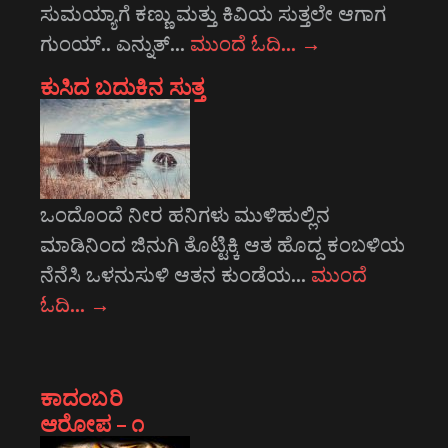
ಸುಮಯ್ಯಾಗೆ ಕಣ್ಣು ಮತ್ತು ಕಿವಿಯ ಸುತ್ತಲೇ ಆಗಾಗ
ಗುಂಯ್.. ಎನ್ನುತ್…
ಮುಂದೆ ಓದಿ…
→
ಕುಸಿದ ಬದುಕಿನ ಸುತ್ತ
ಒಂದೊಂದೆ ನೀರ ಹನಿಗಳು ಮುಳಿಹುಲ್ಲಿನ
ಮಾಡಿನಿಂದ ಜಿನುಗಿ ತೊಟ್ಟಿಕ್ಕಿ ಆತ ಹೊದ್ದ ಕಂಬಳಿಯ
ನೆನೆಸಿ ಒಳನುಸುಳಿ ಆತನ ಕುಂಡೆಯ…
ಮುಂದೆ
ಓದಿ…
→
ಕಾದಂಬರಿ
ಆರೋಪ – ೧