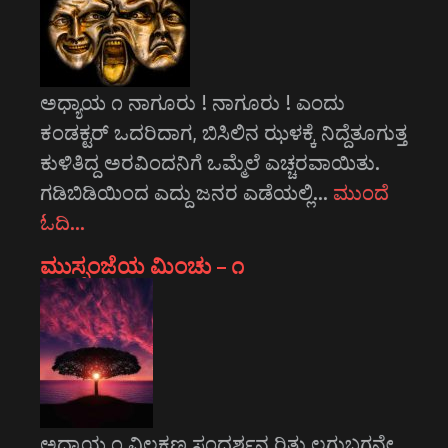
ಅಧ್ಯಾಯ ೧ ನಾಗೂರು ! ನಾಗೂರು ! ಎಂದು
ಕಂಡಕ್ಟರ್ ಒದರಿದಾಗ, ಬಿಸಿಲಿನ ಝಳಕ್ಕೆ ನಿದ್ದೆತೂಗುತ್ತ
ಕುಳಿತಿದ್ದ ಅರವಿಂದನಿಗೆ ಒಮ್ಮೆಲೆ ಎಚ್ಚರವಾಯಿತು.
ಗಡಿಬಿಡಿಯಿಂದ ಎದ್ದು ಜನರ ಎಡೆಯಲ್ಲಿ…
ಮುಂದೆ
ಓದಿ…
ಮುಸ್ಸಂಜೆಯ ಮಿಂಚು – ೧
ಅಧ್ಯಾಯ ೧ ವಿಲಕ್ಷಣ ಸಂದರ್ಶನ ರಿತು ಲಗುಬಗನೇ