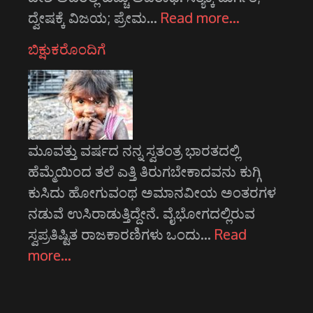
ದ್ವೇಷಕ್ಕೆ ವಿಜಯ; ಪ್ರೇಮ…
Read more…
ಬಿಕ್ಷುಕರೊಂದಿಗೆ
ಮೂವತ್ತು ವರ್ಷದ ನನ್ನ ಸ್ವತಂತ್ರ ಭಾರತದಲ್ಲಿ
ಹೆಮ್ಮೆಯಿಂದ ತಲೆ ಎತ್ತಿ ತಿರುಗಬೇಕಾದವನು ಕುಗ್ಗಿ
ಕುಸಿದು ಹೋಗುವಂಥ ಅಮಾನವೀಯ ಅಂತರಗಳ
ನಡುವೆ ಉಸಿರಾಡುತ್ತಿದ್ದೇನೆ. ವೈಭೋಗದಲ್ಲಿರುವ
ಸ್ವಪ್ರತಿಷ್ಟಿತ ರಾಜಕಾರಣಿಗಳು ಒಂದು…
Read
more…