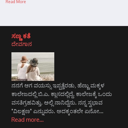
Read More
ಸಣ್ಣ ಕತೆ
ದೇವಗಾನ
ನನಗೆ ಆಗ ವಯಸ್ಸು ಇಪ್ಪತ್ತೆರಡು, ಹೆಣ್ಣು ಮಕ್ಕಳ
ಕಾಲೇಜದಲ್ಲಿ ಬಿ.ಎ. ಕ್ಲಾಸದಲ್ಲಿದ್ದೆ. ಕಾಲೇಜಕ್ಕೆ ಒಂದು
ವಸತಿಗ್ರಹವಿತ್ತು. ಅಲ್ಲಿ ನಾನಿದ್ದೆನು. ನನ್ನ ಸ್ವಭಾವ
"ವಿಲಕ್ಷಣ" ಎನ್ನುವರು. ಅದಕ್ಕಂತಲೇ ಏನೋ…
Read more…