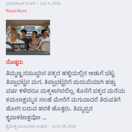
ವರದರಾಜನ್ ಟಿ ಆರ್
July 5, 2026
Read More
ಸಣ್ಣ ಕಥೆ
ದೊಡ್ಡದು
ತಿಮ್ಮಣ್ಣ ನಮ್ಮೂರಿನ ಪಕ್ಕದ ಹಳ್ಳಿಯಲ್ಲಿನ ಅಡುಗೆ ಭಟ್ಟ
ತಿಪ್ಪಾಭಟ್ಟರ ಮಗ. ತಿಪ್ಪಾಭಟ್ಟರಿಗೆ ಮದುವೆಯಾಗಿ ಹತ್ತು
ವರ್ಷ ಕಳೆದರೂ ಮಕ್ಕಳಾಗಿರಲಿಲ್ಲ. ಕೊನೆಗೆ ಪಕ್ಕದ ಮನೆಯ
ಕಮಲಾಕ್ಷಮ್ಮನ ಸಲಹೆ ಮೇರೆಗೆ ಮಗುವಾದರೆ ತಿರುಪತಿಗೆ
ಹೋಗಿ ಬರುವ ಹರಕೆ ಹೊತ್ತರು. ತಿಮ್ಮಪ್ಪನ
ಕೃಪಾಕಟಾಕ್ಷವೋ ...
ತೈರೊಳ್ಳಿ ಮಂಜುನಾಥ ಉಡುಪ
June 28, 2026