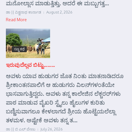
ಮನೋಲ್ಲಾಸ ಮಾಡುತ್ತಿತ್ತು. ಆದರೆ ಈ ಮಬ್ಬುಗತ್ತ...
ಡಾ || ವಿಶ್ವನಾಥ ಕಾರ್ನಾಡ
August 2, 2026
Read More
ಸಣ್ಣ ಕಥೆ
ಇರುವುದೆಲ್ಲವ ಬಿಟ್ಟು………
ಅವಳು ಯಾವ ಹುಡುಗರ ಜೊತ ನಿಂತು ಮಾತನಾಡಿದರೂ
ಶ್ರೀಕಾಂತನಪಾಲಿಗೆ ಆ ಹುಡುಗರು ವಿಲನ್‌ಗಳಂತೆಯೇ
ಭಾಸವಾಗುತ್ತಿದ್ದರು. ಅವಳು ತನ್ನ ಕಾಲೇಜಿನ ಲೆಕ್ಚರರ್‌ಗಳು
ಪಾಠ ಮಾಡುವ ವೈಖರಿ ಸ್ಟೈಲು ಹೈಲುಗಳ ಕುರಿತು
ಬಣ್ಣಿಸುವಾಗಲೂ ಕೇಳಲಾಗದೆ ಶ್ರೀಯ ಹೊಟ್ಟೆಯಲೆಲ್ಲಾ
ತಳಮಳ. ಅಷ್ಟೇಕೆ ಅವಳು ತನ್ನ ತ...
ಡಾ || ಬಿ ಎಲ್ ವೇಣು
July 26, 2026