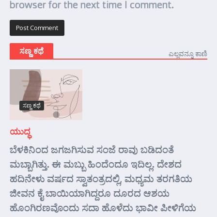
browser for the next time I comment.
ಸಣ್ಣ ಕಥೆ
ಎಲ್ಲವನ್ನೂ ಕಾಣಿ
ಸಣ್ಣ ಕಥೆ
ಯುದ್ಧ
ಬೆಳಕಿನಿಂದ ಜಗಜಗಿಸುವ ಸಂಜೆ ರಾವು ಬಡಿದಂತೆ
ಮಬ್ಬಾಗಿತ್ತು. ಈ ಮಬ್ಬು ಹಿಂದೆಂದೂ ಇದಿಲ್ಲ. ದೇಶದ
ಹದಿನೇಳು ವರ್ಷದ ಸ್ವಾತಂತ್ರದಲ್ಲಿ, ಮಧ್ಯಮ ತರಗತಿಯ
ಜೀವನ ಕೈ ಬಾಯಿಯಾಗಿದ್ದರೂ ದೂರದ ಆಶಯ
ಹೊಂಗಿರಣವೊಂದು ಸದಾ ಹೊಳೆದು ಭಾವೀ ಪೀಳಿಗೆಯ