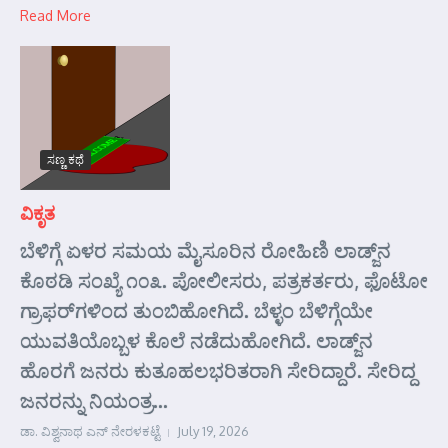
Read More
ಸಣ್ಣ ಕಥೆ
ವಿಕೃತ
ಬೆಳಿಗ್ಗೆ ಏಳರ ಸಮಯ ಮೈಸೂರಿನ ರೋಹಿಣಿ ಲಾಡ್ಜ್‌ನ
ಕೊಠಡಿ ಸಂಖ್ಯೆ ೧೦೩. ಪೋಲೀಸರು, ಪತ್ರಕರ್ತರು, ಫೊಟೋ
ಗ್ರಾಫರ್‌ಗಳಿಂದ ತುಂಬಿಹೋಗಿದೆ. ಬೆಳ್ಳಂ ಬೆಳಿಗ್ಗೆಯೇ
ಯುವತಿಯೊಬ್ಬಳ ಕೊಲೆ ನಡೆದುಹೋಗಿದೆ. ಲಾಡ್ಜ್‌ನ
ಹೊರಗೆ ಜನರು ಕುತೂಹಲಭರಿತರಾಗಿ ಸೇರಿದ್ದಾರೆ. ಸೇರಿದ್ದ
ಜನರನ್ನು ನಿಯಂತ್ರ...
ಡಾ. ವಿಶ್ವನಾಥ ಎನ್ ನೇರಳಕಟ್ಟೆ
July 19, 2026