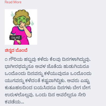
Read More
ಸಣ್ಣ ಕಥೆ
ಚಿನ್ನದ ಬೊಂಬೆ
೧ ಗೌರಿಯ ಹಬ್ಬವು ಕಳೆದು ಕೆಲವು ದಿನಗಳಾಗಿದ್ದುವು.
ಭಾಗೀರಥಮ್ಮನೂ ಅವಳ ಜೊತೆಯ ಹುಡುಗಿಯರೂ
ಒಂದೊಂದು ದಿನವನ್ನು ಕಳೆಯುವುದೂ ಒಂದೊಂದು
ಯುಗವನ್ನು ಕಳೆದಂತೆ ಕಷ್ಟವಾಗಿದ್ದಿತು. ಅವರು ಎಷ್ಟು
ಕುತೂಹಲದಿಂದ ಬಯಸಿದರೂ ದಿನಗಳು ಬೇಗ ಬೇಗ
ಉರುಳಲೊಲ್ಲವು. ಒಂದು ದಿನ ಅವರೆಲ್ಲರೂ ಸೇರಿ
ಕವಡೆಯ...