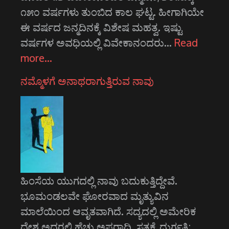
೧೫೦ ವರ್ಷಗಳು ತುಂಬಿದ ಕಾಲ ಘಟ್ಟ. ಹೀಗಾಗಿಯೇ
ಈ ವರ್ಷದ ಜನ್ಮದಿನಕ್ಕೆ ವಿಶೇಷ ಮಹತ್ವ. ಇಷ್ಟು
ವರ್ಷಗಳ ಅವಧಿಯಲ್ಲಿ ವಿವೇಕಾನಂದರು…
Read
more…
ನಮ್ಮೊಳಗೆ ಅನಾಥರಾಗುತ್ತಿರುವ ನಾವು
ಹಿಂಸೆಯ ಯುಗದಲ್ಲಿ ನಾವು ಬದುಕುತ್ತಿದ್ದೇವೆ.
ಭೂಮಂಡಲವೇ ಘೋರವಾದ ಮೃತ್ಯುವಿನ
ಮಾಲೆಯಿಂದ ಆವೃತವಾಗಿದೆ. ಸದ್ಯದಲ್ಲಿ ಅಮೇರಿಕ
ದೇಶ ಅದರಲ್ಲಿ ಹೆಚ್ಚು ಅಪರಾಧಿ. ಸತ್ಯಕ್ಕೆ ದುರ್ಗತಿ;