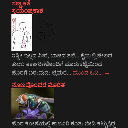
ಸಣ್ಣ ಕತೆ
ಸ್ವಯಂಪ್ರಕಾಶ
ಇಸ್ತ್ರೀ ಇಲ್ಲದ ಸೀರೆ, ಬಾಚದ ತಲೆ... ಕೈಯಲ್ಲಿ ಚೀಲದ
ತುಂಬ ತರ್ಕಾರಿಗಳೊಂದಿಗೆ ಮಾರುಕಟ್ಟೆಯಿಂದ
ಹೊರಗೆ ಬರುವುದು ಭ್ರಮರೆ…
ಮುಂದೆ ಓದಿ…
→
ನೊಣವೊಂದರ ಮೊರೆತ
ಹೊರ ಕೋಣೆಯಲ್ಲಿ ಕಾಲೂರಿ ಕೂತು ಬೀಡಿ ಕಟ್ಟುತ್ತಿದ್ದ