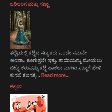
ಜರಿಲಂಗ ಮತ್ತು ಸಣ್ಣು
ತಟ್ಟಿಯಲ್ಲಿ ಕಟ್ಟಿದ ಸಣ್ಣ ಕರು ಒಂದೇ ಸಮನೇ
ಅಂಬಾ.. ಕೂಗುತ್ತಲೇ ಇತ್ತು. ತಾಯಿಯನ್ನು ಮೇಯಲು
ಬಿಟ್ಟು ಕರುವನ್ನು ಕಟ್ಟಿ ಹಾಕಲು ಮಗಳು ಸಣ್ಣುಗೆ ಹೇಳಿ
ಕುಸಲಿ ಕೆಲಸಕ್ಕೆ…
Read more…
ಕಲ್ಪನಾ