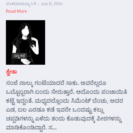
ವೆಂಕಟರಾಮಯ್ಯ ಸಿ ಕೆ
July 12, 2026
Read More
ಸಣ್ಣ ಕಥೆ
ಶ್ವೇತಾ
ಸಂಜೆ ನಾಲ್ಕು ಗಂಟೆಯಾದರೆ ಸಾಕು. ಅವರೆಲ್ಲರೂ
ಒಬ್ಬೊಬ್ಬರಾಗಿ ಬಂದು ಸೇರುತ್ತಾರೆ. ಅದೊಂದು ಪಂಚಾಯಿತಿ
ಕಟ್ಟೆ ಇದ್ದಂತೆ. ಮಧ್ಯದಲ್ಲೊಂದು ಸಿಮೆಂಟ್ ಬೆಂಚು, ಅದರ
ಎಡ, ಬಲ ಎರಡೂ ಕಡೆ ಇವರೇ ಒಂದಷ್ಟು ಕಲ್ಲು
ಚಪ್ಪಡಿಗಳನ್ನು ಎಳೆದು ತಂದು ಕೊಡುವುದಕ್ಕೆ ಪೀಠಗಳನ್ನು
ಮಾಡಿಕೊಂಡಿದ್ದಾರೆ. ಸ...