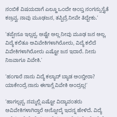
ನಂಬಿಕೆ ವಿಷಯದಾಗೆ ಎಲ್ಡೂ ಒಂದೇ ಅಂಬ್ತ ನಂಗನ್ಸುಸ್ತೈತೆ
ಕಣ್ರವ್ವ. ನಾವು ಮೂಢಜನ, ತಪ್ಪಿದ್ರೆ ನೀವೇ ತಿದ್ಬೇಕು.’
‘ತಪ್ಪೇನೂ ಇಲ್ಲಪ್ಪ. ಅಷ್ಟೇ ಅಲ್ಲ ನೀವು ಮೂಢ ಜನ ಅಲ್ಲ,
ವಿದ್ಯೆ ಕಲಿತೂ ಅವಿವೇಕಿಗಳಾಗಿರೋರು, ವಿದ್ಯೆ ಕಲಿದೆ
ವಿವೇಕಿಗಳಾಗಿರೋರು ಎಷ್ಟೋ ಜನ ಇದಾರೆ. ನೀನು
ನಿಜವಾಗೂ ವಿವೇಕಿ.’
‘ಹಂಗಾರೆ ನಾನು ವಿದ್ಯೆ ಕಲ್ಯಾದ್ ಬ್ಯಾಡ ಅಂಬ್ತೀರಾ?
ಯಾಕೇಂದ್ರೆ ನಾನು ಈಗಾಗ್ಲೆ ವಿವೇಕಿ ಅಂದ್ರಲ್ಲ!’
‘ಹಾಗಲ್ಲಪ್ಪ. ನಮ್ಮಲ್ಲಿ ಎಷ್ಟೋ ವಿದ್ಯಾವಂತರು
ಅವಿವೇಕಿಗಳಾಗಿರ್‍ತಾರೆ ಅನ್ನೋದ್ಕೆ ಇದನ್ನ ಹೇಳಿದೆ. ವಿದ್ಯೆ