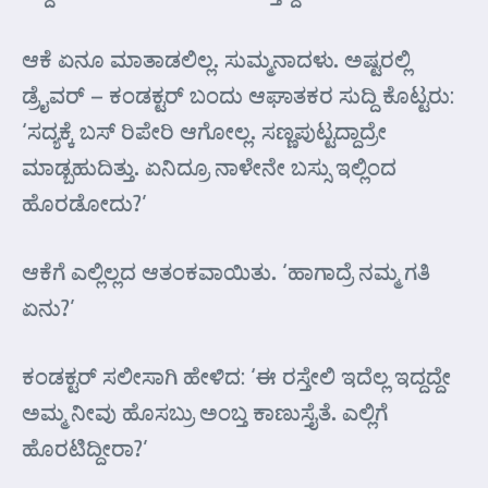
ಆಕೆ ಏನೂ ಮಾತಾಡಲಿಲ್ಲ. ಸುಮ್ಮನಾದಳು. ಅಷ್ಟರಲ್ಲಿ
ಡ್ರೈವರ್ – ಕಂಡಕ್ಟರ್ ಬಂದು ಆಘಾತಕರ ಸುದ್ದಿ ಕೊಟ್ಟರು:
‘ಸದ್ಯಕ್ಕೆ ಬಸ್ ರಿಪೇರಿ ಆಗೋಲ್ಲ. ಸಣ್ಣಪುಟ್ಟದ್ದಾದ್ರೇ
ಮಾಡ್ಬಹುದಿತ್ತು. ಏನಿದ್ರೂ ನಾಳೇನೇ ಬಸ್ಸು ಇಲ್ಲಿಂದ
ಹೊರಡೋದು?’
ಆಕೆಗೆ ಎಲ್ಲಿಲ್ಲದ ಆತಂಕವಾಯಿತು. ‘ಹಾಗಾದ್ರೆ ನಮ್ಮ ಗತಿ
ಏನು?’
ಕಂಡಕ್ಟರ್ ಸಲೀಸಾಗಿ ಹೇಳಿದ: ‘ಈ ರಸ್ತೇಲಿ ಇದೆಲ್ಲ ಇದ್ದದ್ದೇ
ಅಮ್ಮ ನೀವು ಹೊಸಬ್ರು ಅಂಬ್ತ ಕಾಣುಸ್ತೈತೆ. ಎಲ್ಲಿಗೆ
ಹೊರಟಿದ್ದೀರಾ?’