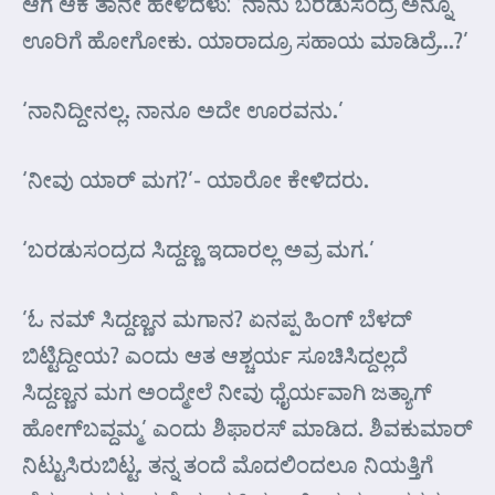
ಆಗ ಆಕೆ ತಾನೇ ಹೇಳಿದಳು: ‘ನಾನು ಬರಡುಸಂದ್ರ ಅನ್ನೊ
ಊರಿಗೆ ಹೋಗೋಕು. ಯಾರಾದ್ರೂ ಸಹಾಯ ಮಾಡಿದ್ರೆ…?’
‘ನಾನಿದ್ದೀನಲ್ಲ. ನಾನೂ ಅದೇ ಊರವನು.’
‘ನೀವು ಯಾರ್ ಮಗ?’- ಯಾರೋ ಕೇಳಿದರು.
‘ಬರಡುಸಂದ್ರದ ಸಿದ್ದಣ್ಣ ಇದಾರಲ್ಲ ಅವ್ರ ಮಗ.’
’ಓ ನಮ್ ಸಿದ್ದಣ್ಣನ ಮಗಾನ? ಏನಪ್ಪ ಹಿಂಗ್ ಬೆಳದ್
ಬಿಟ್ಟಿದ್ದೀಯ? ಎಂದು ಆತ ಆಶ್ಚರ್ಯ ಸೂಚಿಸಿದ್ದಲ್ಲದೆ
ಸಿದ್ದಣ್ಣನ ಮಗ ಅಂದ್ಮೇಲೆ ನೀವು ಧೈರ್ಯವಾಗಿ ಜತ್ಯಾಗ್
ಹೋಗ್‌ಬವ್ದಮ್ಮ’ ಎಂದು ಶಿಫಾರಸ್ ಮಾಡಿದ. ಶಿವಕುಮಾರ್
ನಿಟ್ಟುಸಿರುಬಿಟ್ಟ. ತನ್ನ ತಂದೆ ಮೊದಲಿಂದಲೂ ನಿಯತ್ತಿಗೆ