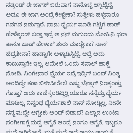
ನಡ್ಕಂಡ್ ಈ ಜಾಗಕ್ ಬರುವಾಗ ನಾನೊಬ್ನೆ ಆಗ್ಬಿಟ್ಟಿದ್ದೆ.
ಅದೂ ಈ ಜಾಗ ಅಂದ್ರೆ ಕೇಳ್ಬೇಕಾ? ಸುತ್ತೇಳು ಹಳ್ಳಿನಾರೂ
ಗಡಗಡ ನಡುಗ್ತಾರೆ. ನಾನು ಧೈರ್ಯ ಮಾಡಿ ಗಟ್ಟಿಗೆ ಹಾಡ್
ಹೇಳ್ಕೊಂಡ್ ಬರ್‍ತಾ ಇದ್ರೆ ಆ ನನ್ ಮಗುಂದು ಮೋಹಿನಿ ಥರಾ
ತಾನೂ ಹಾಡ್ ಹೇಳಾಕ್ ಶುರು ಮಾಡ್ಬೇಕಾ? ನಾನ್
ಹೆದ್ರತೀನಾ? ಹಾಡ್ನಾಗೇ ಅಳ್ಳಾಡಿಸ್ಬಿಟ್ಟೆ. ಆದ್ರೆ ಅದು
ಕಾಣುಸ್ತಾನೇ ಇಲ್ಲ. ಆಮೇಲೆ ಒಂದು ಸವಾಲ್ ಹಾಕ್ದೆ
ನೋಡಿ. ನಿಂಗೇನಾರ ಧೈರ್ಯ ಇದ್ರೆ ಇದ್ರಿಗ್ ಬಂದ್ ನಿಂತ್ಕ
ಅಂದಿದ್ದೇ ತಡಾ ಬಿಳೀಸೀರೇಲಿ ಎಷ್ಟು ಚೆನ್ನಾಗ್ ನಿಂತ್ಕಂಡ್ತು
ಗೊತ್ತಾ? ಅದು ಕಾಣಿಸ್ಕಂಡಿದ್ದಿರ್‍ಲಿ ಯಾರೂ ನನ್ನೆದ್ರು ಧೈರ್ಯ
ಮಾಡಿಲ್ಲ, ನಿನ್ನಂಥ ಧೈರ್ಯಶಾಲಿ ನಾನ್ ನೋಡ್ಲಿಲ್ಲ. ನೀನೇ
ನನ್ನ ಮದ್ವೇ ಆಗ್ಬೇಕು ಅಂದ್ ಬಿಡಾದ? ಎಲ್ಲಾನ ಉಂಟಾ
ನಂಗೀಗಾಗ್ಲೆ ಮದ್ವೆ ಆಗೈತೆ ಅಂದ್ರೆ ನಂಗೂ ಆಗೈತೆ, ಇಬ್ಬರೂ
ಮದ್ವೆ ಆಗಿರೋರೆ, ಮತ್ತೆ ಮದ್ವೆ ಆದ್ರೆ ಆಯ್ತು ಅಂಬ್ತ ಕೈ