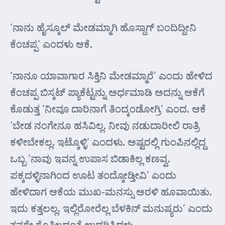
‘ನಾನು ಹೈಸ್ಕೂಲ್ ಮೇಡಮ್ಮಾಗಿ ಹೊಸ್ದಾಗ್ ಬಂದಿದ್ದೀನಿ
ಕೆಂಚಪ್ಪ’ ಎಂದಳು ಆಕೆ.
‘ನಾನೂ ಯಾವಾಗಾರ ಸಿಕ್ತಿನಿ ಮೇಡಮ್ಮಾರೆ’ ಎಂದು ಹೇಳಿದ
ಕೆಂಚಪ್ಪ ಬಿಸ್ಕಟ್ ಪ್ಯಾಕೆಟ್ಟನ್ನು ಅರ್ಧಮಾಡಿ ಅದನ್ನು ಆಕೆಗೆ
ಕೊಡುತ್ತ ‘ನೀವೂ ದಾರಿನಾಗೆ ತಿಂದ್ಕಂಡೋಗ್ರಿ’ ಎಂದ. ಆಕೆ
‘ಬೇಡ ನಂಗೇನೂ ಹಸಿವಿಲ್ಲ. ನೀವು ನಡುದಾರೀಲಿ ರಾತ್ರಿ
ಕಳೀಬೇಕಲ್ಲ. ಇಟ್ಕೊಳ್ಳಿ’ ಎಂದಳು. ಅಷ್ಟರಲ್ಲಿ ಗುಂಪಿನಲ್ಲಿದ್ದ
ಒಬ್ಬ ‘ನಾವು ಇವನ್ನ ಉಪಾಸ ಬಿಡಾಕಿಲ್ಲ ಕಣವ್ವ.
ಪಕ್ಕದಳ್ಳಿನಾಗಿಂದ ಊಟ ತಂದ್ಕೋಡ್ತೀವಿ’ ಎಂದು
ಹೇಳಿದಾಗ ಆಕೆಯ ಮುಖ-ಮನಸ್ಸು ಅರಳಿ ಹೂವಾಯಿತು.
ಇದು ಕತ್ತಲಲ್ಲ. ಇಲ್ಲಿರೋರೆಲ್ಲ ಬೆಳಕಿನ್ ಮನುಷ್ಯರು’ ಎಂದು
ತನಗೇ ಗೊತ್ತಿಲ್ಲದಂತೆ ಉದ್ಗರಿಸಿದಳು.