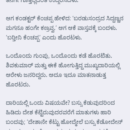
ಆಗ ಕಂಡಕ್ಟರ್ ಕೆಂಚಪ್ಪ ಹೇಳಿದ: ‘ಬರಡುಸಂದ್ರದ ಸಿದ್ದಣ್ಣನ
ಮಗನೂ ಹಂಗೇ ಕಣ್ರವ್ವ.’ ಆಗ ಆಕೆ ವಾಸ್ತವಕ್ಕೆ ಬಂದಳು.
‘ಬರ್‍ತೀನಿ ಕೆಂಚಪ್ಪ’ ಎಂದು ಹೊರಟಳು.
ಒಂದೊಂದು ಗುಂಪು, ಒಂದೊಂದು ಕಡೆ ಹೊರಟಿತು.
ಶಿವಕುಮಾರ್‌ ಮತ್ತು ಈಕೆ ಹೋಗುತ್ತಿದ್ದ ಮುಖ್ಯದಾರಿಯಲ್ಲಿ
ಆರೇಳು ಜನರಿದ್ದರು. ಅದೂ ಇದೂ ಮಾತನಾಡುತ್ತ
ಹೊರಟರು.
ದಾರಿಯಲ್ಲಿ ಒಂದು ವಿಷಯವೇ? ಬಸ್ಸು ಕೆಡುವುದರಿಂದ
ಹಿಡಿದು ದೇಶ ಕೆಟ್ಟಿರುವುದರವರೆಗೆ ಮಾತುಗಳು ಹಾರಿ
ಬಂದವು; ‘ದೇಶಾನೇ ಕೆಟ್ಟು ಹೋದ್ಮೇಲೆ ಬಸ್ಸು ಕೆಡೋದೇನ್