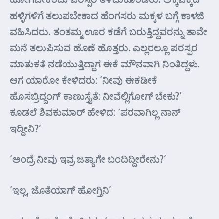
ಹಳ್ಳಿಗಳಿಗೆ ತಲುಪಬೇಕಾದ ಹೆಂಗಸರು ಮಕ್ಕಳ ಬಗ್ಗೆ ಕಾಳಜಿ
ವಹಿಸಿದರು. ತಂತಮ್ಮ ಊರ ಕಡೆಗೆ ಬರುತ್ತಿದ್ದವರನ್ನು ತಾವೇ
ಮನೆ ತಲುಪಿಸುವ ಹೊಣೆ ಹೊತ್ತರು. ಎಲ್ಲರಲ್ಲೂ ಪರಸ್ಪರ
ಮಾತುಕತೆ ನಡೆಯುತ್ತಿದ್ದಾಗ ಈಕೆ ಮೌನವಾಗಿ ನಿಂತಿದ್ದಳು.
ಆಗ ಯಾರೋ ಕೇಳಿದರು: ‘ನೀವು ಈಕಡೀಕೆ
ಹೊಸಬ್ರಿದ್ದಂಗ್ ಕಾಣುಸ್ತೈತೆ: ನೀವೆಲ್ಲಿಗೋಗ್ ಬೇಕು?’
ಕೂಡಲೆ ಶಿವಕುಮಾರ್ ಹೇಳಿದ: ‘ಪರವಾಗಿಲ್ಲ ನಾನ್
ಇದ್ದೀನಿ?’
‘ಅಂದ್ರೆ ನೀವು ಇವ್ರ ಜತ್ಯಾಗೇ ಬಂದಿದ್ದೀರೇನು?’
‘ಇಲ್ಲ, ಜೊತೆಯಾಗ್ ಹೋಗ್ತಿನಿ’