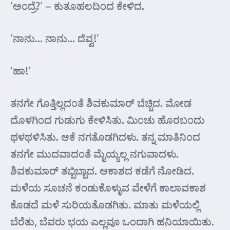
‘ಅಂದ್ರೆ?’ – ಕುತೂಹಲದಿಂದ ಕೇಳಿದ.
‘ನಾನು… ನಾನು… ದೆವ್ವ!’
‘ಹಾ!’
ತನಗೇ ಗೊತ್ತಿಲ್ಲದಂತೆ ಶಿವಕುಮಾರ್ ಬೆಚ್ಚಿದ. ಮೋಡ
ದೊಳಗಿಂದ ಗುಡುಗು ಕೇಳಿಸಿತು. ಮಿಂಚು ಹೊರಬಂದು
ಥಳಥಳಿಸಿತು. ಆಕೆ ನಗತೊಡಗಿದಳು. ತನ್ನ ಮಾತಿನಿಂದ
ತನಗೇ ಮುದವಾದಂತೆ ಮೈಯ್ಯಲ್ಲ ನಗುವಾದಳು.
ಶಿವಕುಮಾರ್ ತಬ್ಬಿಬ್ಬಾದ. ಆಕಾಶದ ಕಡೆಗೆ ನೋಡಿದ.
ಮಳೆಯ ಸೂಚನೆ ಕಂಡುಕೊಳ್ಳುವ ವೇಳೆಗೆ ಕಾಲಾವಕಾಶ
ಕೊಡದೆ ಮಳೆ ಸುರಿಯತೊಡಗಿತು. ಮಾತು ಮಳೆಯಲ್ಲಿ
ಬೆರೆತು, ಬೆವರು ಭಯ ಎಲ್ಲವೂ ಒಂದಾಗಿ ಹನಿಯಾಯಿತು.