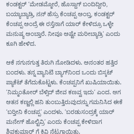
ಕಂಡಕ್ಟರ್ ‘ಮೇಡಮ್ಮೋರೆ, ಹೊಸ್ದಾಗ್ ಬಂದಿದ್ದೀರಿ,
ಬಯ್ಯಾಬ್ಯಾಡ್ರಿ, ನನ್ ಹೆಸ್ರು ಕೆಂಚಪ್ಪ ಅಂಬ್ತ, ಕಂಡಕ್ಟರ್
ಕೆಂಚಪ್ಪ ಅಂದ್ರೆ ಈ ರಸ್ತೆನಾಗೆ ಯಾರ್ ಕೇಳಿದ್ರೂ ಒಳ್ಳೇ
ಮನುಷ್ಯ ಅಂಬ್ತಾರೆ. ನೀವೂ ಅಷ್ಟೇ ಮರೀಬ್ಯಾಡ್ರಿ’ ಎಂದು
ಕೂಗಿ ಹೇಳಿದ.
ಆಕೆ ನಗುನಗುತ್ತ ತಿರುಗಿ ನೋಡಿದಳು. ಅನಂತರ ಹತ್ತಿರ
ಬಂದಳು. ತನ್ನ ವ್ಯಾನಿಟಿ ಬ್ಯಾಗ್‌ನಿಂದ ಒಂದು ಬಿಸ್ಕಟ್
ಪ್ಯಾಕೆಟ್ ತೆಗೆದುಕೊಟ್ಟಳು. ಕೆಂಚಪ್ಪನಿಗೆ ಖುಷಿಯಾಯಿತು.
‘ನಿಮ್ಮಂತೋರ್ ಬೆಳ್ಸಿದ್ ಜೀವ ಕಣವ್ವ ಇದು’ ಎಂದ. ಆಗ
ಆತನ ಕಣ್ಣಲ್ಲಿ ಹನಿ ತುಂಬುತ್ತಿರುವುದನ್ನು ಗಮನಿಸಿದ ಈಕೆ
‘ಬರ್‍ತೀನಿ ಕೆಂಚಪ್ಪ’ ಎಂದಳು. ‘ಬರಡುಸಂದ್ರಕ್ಕೆ ಯಾರ್
ಮನೇಗ್ ಹೊಲ್ಟಿವ್ರಿ’ ಎಂದು ಕೆಂಚಪ್ಪ ಕೇಳಿದಾಗ
ಶಿವಕುಮಾರ್ ಗೆ ಕಿವಿ ನೆಟ್ಟಗಾಯಿತು.