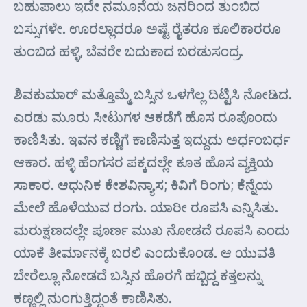
ಬಹುಪಾಲು ಇದೇ ನಮೂನೆಯ ಜನರಿಂದ ತುಂಬಿದ
ಬಸ್ಸುಗಳೇ. ಊರಲ್ಲಾದರೂ ಅಷ್ಟೆ ರೈತರೂ ಕೂಲಿಕಾರರೂ
ತುಂಬಿದ ಹಳ್ಳಿ, ಬೆವರೇ ಬದುಕಾದ ಬರಡುಸಂದ್ರ.
ಶಿವಕುಮಾರ್ ಮತ್ತೊಮ್ಮೆ ಬಸ್ಸಿನ ಒಳಗೆಲ್ಲ ದಿಟ್ಟಿಸಿ ನೋಡಿದ.
ಎರಡು ಮೂರು ಸೀಟುಗಳ ಆಕಡೆಗೆ ಹೊಸ ರೂಪೊಂದು
ಕಾಣಿಸಿತು. ಇವನ ಕಣ್ಣಿಗೆ ಕಾಣಿಸುತ್ತ ಇದ್ದುದು ಅರ್ಧಂಬರ್ಧ
ಆಕಾರ. ಹಳ್ಳಿ ಹೆಂಗಸರ ಪಕ್ಕದಲ್ಲೇ ಕೂತ ಹೊಸ ವ್ಯಕ್ತಿಯ
ಸಾಕಾರ. ಆಧುನಿಕ ಕೇಶವಿನ್ಯಾಸ; ಕಿವಿಗೆ ರಿಂಗು; ಕೆನ್ನೆಯ
ಮೇಲೆ ಹೊಳೆಯುವ ರಂಗು. ಯಾರೀ ರೂಪಸಿ ಎನ್ನಿಸಿತು.
ಮರುಕ್ಷಣದಲ್ಲೇ ಪೂರ್ಣ ಮುಖ ನೋಡದೆ ರೂಪಸಿ ಎಂದು
ಯಾಕೆ ತೀರ್ಮಾನಕ್ಕೆ ಬರಲಿ ಎಂದುಕೊಂಡ. ಆ ಯುವತಿ
ಬೇರೆಲ್ಲೂ ನೋಡದೆ ಬಸ್ಸಿನ ಹೊರಗೆ ಹಬ್ಬಿದ್ದ ಕತ್ತಲನ್ನು
ಕಣ್ಣಲ್ಲಿ ನುಂಗುತ್ತಿದ್ದಂತೆ ಕಾಣಿಸಿತು.