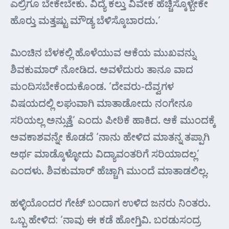
ಎಲ್ರಿಗೂ ಬೇಕೇಬೇಕು. ವಿದ್ಯೆ ಕಲ್ತು ವಿವೇಕ ಹೆಚ್ಚಿಸ್ಕೊಳ್ಬೇಕೇ
ಹೊರ್‍ತು ಮತ್ತಷ್ಟು ಮೌಡ್ಯ ಬೆಳಿಸ್ಕೊಬಾರದು.’
ಮಿಂಚಿನ ಬೆಳಕಲ್ಲಿ ಹೊಳೆಯುವ ಆಕೆಯ ಮುಖವನ್ನು
ಶಿವಕುಮಾರ್ ನೋಡಿದ. ಅವಳೆದುರು ತಾನೂ ವಾದ
ಮಂದಿಸಬೇಕೆಂದುಕೊಂಡ. ‘ದೇವರು-ದೆವ್ವಗಳ
ವಿಷಯದಲ್ಲಿ ಲಘುವಾಗಿ ಮಾತಾಡೋದು ನಂಗೇನೂ
ಸರಿಯಲ್ಲ ಅನ್ಸುತ್ತೆ’ ಎಂದು ಪೀಠಿಕೆ ಹಾಕಿದ. ಆಕೆ ಮುಂದಕ್ಕೆ
ಅವಕಾಶವನ್ನೇ ಕೊಡದೆ ‘ನಾನು ಹೇಳಿದ ಮಾತನ್ನ ತಪ್ಪಾಗಿ
ಅರ್ಥ ಮಾಡ್ಕೊಳ್ಳೋದು ವಿದ್ಯಾವಂತರಿಗೆ ಸರಿಯಾದಲ್ಲ’
ಎಂದಳು. ಶಿವಕುಮಾರ್ ಹೆಚ್ಚಾಗಿ ಮುಂದೆ ಮಾತಾಡಲಿಲ್ಲ.
ಹಳ್ಳಿಯೊಂದರ ಗೇಟ್ ಬಂದಾಗ ಉಳಿದ ಜನರು ನಿಂತರು.
ಒಬ್ಬ ಹೇಳಿದ: ‘ನಾವು ಈ ಕಡೆ ಹೋಗ್ತಿವಿ. ಬರಡುಸಂದ್ರ