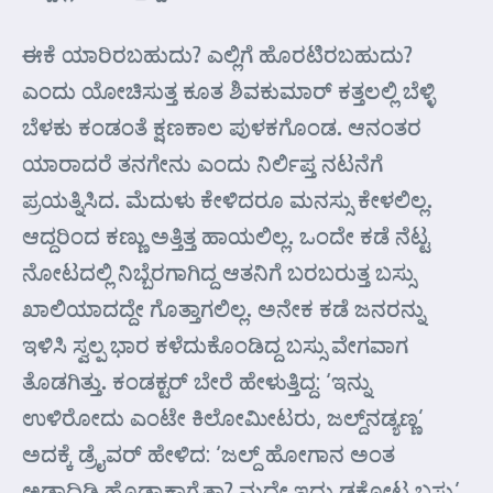
ಈಕೆ ಯಾರಿರಬಹುದು? ಎಲ್ಲಿಗೆ ಹೊರಟಿರಬಹುದು?
ಎಂದು ಯೋಚಿಸುತ್ತ ಕೂತ ಶಿವಕುಮಾರ್ ಕತ್ತಲಲ್ಲಿ ಬೆಳ್ಳಿ
ಬೆಳಕು ಕಂಡಂತೆ ಕ್ಷಣಕಾಲ ಪುಳಕಗೊಂಡ. ಆನಂತರ
ಯಾರಾದರೆ ತನಗೇನು ಎಂದು ನಿರ್ಲಿಪ್ತ ನಟನೆಗೆ
ಪ್ರಯತ್ನಿಸಿದ. ಮೆದುಳು ಕೇಳಿದರೂ ಮನಸ್ಸು ಕೇಳಲಿಲ್ಲ.
ಆದ್ದರಿಂದ ಕಣ್ಣು ಅತ್ತಿತ್ತ ಹಾಯಲಿಲ್ಲ. ಒಂದೇ ಕಡೆ ನೆಟ್ಟ
ನೋಟದಲ್ಲಿ ನಿಬ್ಬೆರಗಾಗಿದ್ದ ಆತನಿಗೆ ಬರಬರುತ್ತ ಬಸ್ಸು
ಖಾಲಿಯಾದದ್ದೇ ಗೊತ್ತಾಗಲಿಲ್ಲ. ಅನೇಕ ಕಡೆ ಜನರನ್ನು
ಇಳಿಸಿ ಸ್ವಲ್ಪ ಭಾರ ಕಳೆದುಕೊಂಡಿದ್ದ ಬಸ್ಸು ವೇಗವಾಗ
ತೊಡಗಿತ್ತು. ಕಂಡಕ್ಟರ್ ಬೇರೆ ಹೇಳುತ್ತಿದ್ದ: ‘ಇನ್ನು
ಉಳಿರೋದು ಎಂಟೇ ಕಿಲೋಮೀಟರು, ಜಲ್ದ್‌ನಡ್ಯಣ್ಣ’
ಅದಕ್ಕೆ ಡ್ರೈವರ್ ಹೇಳಿದ: ‘ಜಲ್ದ್ ಹೋಗಾನ ಅಂತ
ಅಡ್ಡಾದಿಡ್ಡಿ ಹೊಡ್ಯಾಕಾಗ್ತೈತಾ? ಮದ್ಲೇ ಇದು ಡಕೋಟ ಬಸ್ಸು’