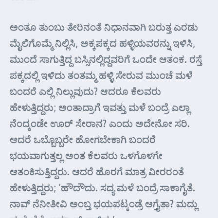
ಅಂತೂ ತುಂಬು ತೇರಿನಂತೆ ನಿಧಾನವಾಗಿ ಬರುತ್ತ ಎರಡು
ಮೈಲಿಗೊಮ್ಮೆ ನಿಲ್ಲಿಸಿ, ಅಕ್ಕಪಕ್ಕದ ಹಳ್ಳಿಯವರನ್ನು ಇಳಿಸಿ,
ಮುಂದೆ ಸಾಗುತ್ತಿದ್ದ ಬಸ್ಸಿನಲ್ಲಿದ್ದವರಿಗೆ ಒಂದೇ ಆತಂಕ. ರಸ್ತೆ
ಪಕ್ಕದಲ್ಲಿ ಇಳಿದು ತಂತಮ್ಮ ಹಳ್ಳಿ ಸೇರುವ ಮುಂಚೆ ಮಳೆ
ಬಂದರೆ ಎಲ್ಲಿ ನಿಲ್ಲುವುದು? ಆದರೂ ಕೆಲವರು
ಹೇಳುತ್ತಿದ್ದರು; ಅಂತಾದ್ರಾಗೆ ಇವತ್ತು ಮಳೆ ಬಂದ್ರೆ ಎಲ್ಲಾ
ನೆಂದ್ಕಂಡೇ ಊರ್ ಸೇರಾನ? ಎಂದು ಅದೇನೋ ಸರಿ.
ಆದರೆ ಒಬ್ಬೊಬ್ಬರೇ ಹೋಗಬೇಕಾಗಿ ಬಂದರೆ
ಭಯವಾಗುತ್ತಲ್ಲ ಅಂತ ಕೆಲವರು ಒಳಗೊಳಗೇ
ಆತಂಕಿಸುತ್ತಿದ್ದರು. ಆದರೆ ಹೊರಗೆ ಮಾತ್ರ ವೀರರಂತೆ
ಹೇಳುತ್ತಿದ್ದರು; ‘ಹೌದೌದು. ಸದ್ಯ ಮಳೆ ಬಂದ್ರೆ ಸಾಕಾಗೈತೆ.
ನಾವ್ ನೆನೀತೀವಿ ಅಂಬ್ತ ಭಯಪಟ್ಕಂಡ್ರೆ ಆಗ್ತೈತಾ? ಮದ್ಲು