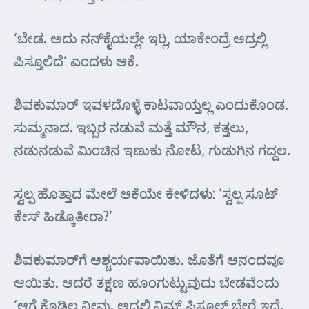
‘ಬೇಡ. ಅದು ನನ್‌ಕೈಯಲ್ಲೇ ಇರ್‍ಲಿ, ಯಾಕೇಂದ್ರೆ ಅದ್ರಲ್ಲಿ
ಪಿಸ್ತೂಲಿದೆ’ ಎಂದಳು ಆಕೆ.
ಶಿವಕುಮಾರ್ ಇವಳದೊಳ್ಳೆ ಕಾಟವಾಯ್ತಲ್ಲ ಎಂದುಕೊಂಡ.
ಸುಮ್ಮನಾದ. ಇಬ್ಬರ ನಡುವೆ ಮತ್ತೆ ಮೌನ, ಕತ್ತಲು,
ನಡುನಡುವೆ ಮಿಂಚಿನ ಇಣುಕು ನೋಟ, ಗುಡುಗಿನ ಗದ್ದಲ.
ಸ್ವಲ್ಪ ಹೊತ್ತಾದ ಮೇಲೆ ಆಕೆಯೇ ಕೇಳಿದಳು: ‘ಸ್ವಲ್ಪ ಸೂಟ್
ಕೇಸ್ ಹಿಡ್ಕೊತೀರಾ?’
ಶಿವಕುಮಾರ್‌ಗೆ ಆಶ್ಚರ್ಯವಾಯಿತು. ಜೊತೆಗೆ ಆನಂದವೂ
ಆಯಿತು. ಆದರೆ ತಕ್ಷಣ ಹೂಂಗುಟ್ಟುವುದು ಬೇಡವೆಂದು
‘ಆಗ್ಲೆ ಕೊಡ್ಲಿಲ್ಲ ನೀವು. ಅದ್ರಲ್ಲಿ ನಿಮ್ ಪಿಸ್ತೂಲ್ ಬೇರೆ ಇದೆ.