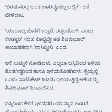
‘ಬರಡುಸಂದ್ರ ಅಂತ ಊರಿದ್ಯಂತಲ್ಲ ಅಲ್ಲಿಗೆ’- ಆಕೆ
ಹೇಳಿದಳು.
‘ಯಾರಾದ್ರು ಜೊತೆಗೆ ಇರ್‍ತಾರೆ. ನಡ್ಕಂಡೋಗಿ’ ಎಂದು
ಕಂಡಕ್ಟರ್ ಸಲಹೆ ಕೊಟ್ಟಿದ್ದೇ ತಡ ಶಿವಕುಮಾರ್
ಆಯಾಚಿತನಾಗಿ ‘ನಾನಿದ್ದೀನಿ’ ಎಂದ.
ಆಕೆ ಸುಮ್ಮನೆ ನೋಡಿದಳು. ಎಲ್ಲರೂ ಬಸ್ಸಿನಿಂದ ಇಳಿಯ
ತೊಡಗಿದ್ದರಿಂದ ತಾನೂ ಇಳಿಯತೊಡಗಿದಳು. ಕೈಯ್ಯಲ್ಲಿ
ಒಂದು ಸೂಟುಕೇಸ್ ಹಿಡಿದು ಇಳಿಯುತ್ತಿದ್ದ ಆಕೆಯನ್ನು
ಶಿವಕುಮಾರ್ ಹಿಂಬಾಲಿಸಿದ.
ಬಸ್ಸಿನಿಂದ ಕೆಳಗೆ ಇಳಿದವರು ಯಾವ್ಯಾವ ಊರಿಗೆ
ಹೋಗಬೇಕೆಂದು ಪರಸ್ಪರ ತಿಳಿದುಕೊಂಡರು. ಅಕ್ಕಪಕ್ಕದ