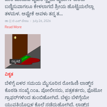
ಬಣ್ಣಿಸುವಾಗಲೂ ಕೇಳಲಾಗದೆ ಶ್ರೀಯ ಹೊಟ್ಟೆಯಲೆಲ್ಲಾ
ತಳಮಳ. ಅಷ್ಟೇಕೆ ಅವಳು ತನ್ನ ತ...
ಡಾ || ಬಿ ಎಲ್ ವೇಣು
July 26, 2026
Read More
ಸಣ್ಣ ಕಥೆ
ವಿಕೃತ
ಬೆಳಿಗ್ಗೆ ಏಳರ ಸಮಯ ಮೈಸೂರಿನ ರೋಹಿಣಿ ಲಾಡ್ಜ್‌ನ
ಕೊಠಡಿ ಸಂಖ್ಯೆ ೧೦೩. ಪೋಲೀಸರು, ಪತ್ರಕರ್ತರು, ಫೊಟೋ
ಗ್ರಾಫರ್‌ಗಳಿಂದ ತುಂಬಿಹೋಗಿದೆ. ಬೆಳ್ಳಂ ಬೆಳಿಗ್ಗೆಯೇ
ಯುವತಿಯೊಬ್ಬಳ ಕೊಲೆ ನಡೆದುಹೋಗಿದೆ. ಲಾಡ್ಜ್‌ನ