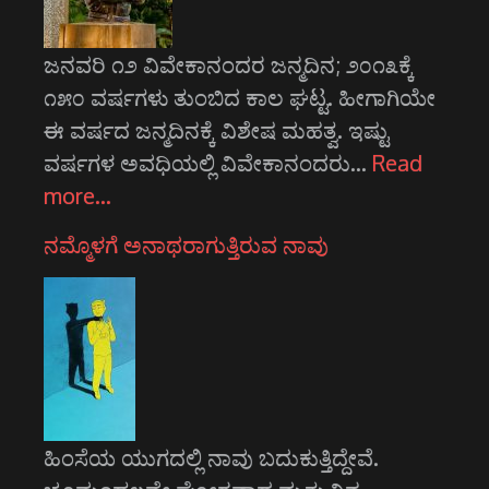
ಜನವರಿ ೧೨ ವಿವೇಕಾನಂದರ ಜನ್ಮದಿನ; ೨೦೧೩ಕ್ಕೆ
೧೫೦ ವರ್ಷಗಳು ತುಂಬಿದ ಕಾಲ ಘಟ್ಟ. ಹೀಗಾಗಿಯೇ
ಈ ವರ್ಷದ ಜನ್ಮದಿನಕ್ಕೆ ವಿಶೇಷ ಮಹತ್ವ. ಇಷ್ಟು
ವರ್ಷಗಳ ಅವಧಿಯಲ್ಲಿ ವಿವೇಕಾನಂದರು…
Read
more…
ನಮ್ಮೊಳಗೆ ಅನಾಥರಾಗುತ್ತಿರುವ ನಾವು
ಹಿಂಸೆಯ ಯುಗದಲ್ಲಿ ನಾವು ಬದುಕುತ್ತಿದ್ದೇವೆ.