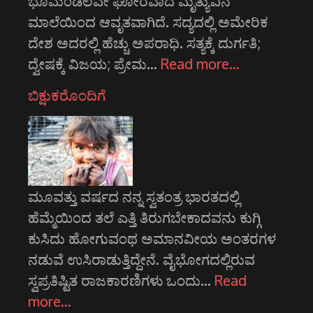
ಭೂಮಂಡಲವೇ ಘೋರವಾದ ಮೃತ್ಯುವಿನ
ಮಾಲೆಯಿಂದ ಆವೃತವಾಗಿದೆ. ಸದ್ಯದಲ್ಲಿ ಅಮೇರಿಕ
ದೇಶ ಅದರಲ್ಲಿ ಹೆಚ್ಚು ಅಪರಾಧಿ. ಸತ್ಯಕ್ಕೆ ದುರ್ಗತಿ;
ದ್ವೇಷಕ್ಕೆ ವಿಜಯ; ಪ್ರೇಮ…
Read more…
ಬಿಕ್ಷುಕರೊಂದಿಗೆ
ಮೂವತ್ತು ವರ್ಷದ ನನ್ನ ಸ್ವತಂತ್ರ ಭಾರತದಲ್ಲಿ
ಹೆಮ್ಮೆಯಿಂದ ತಲೆ ಎತ್ತಿ ತಿರುಗಬೇಕಾದವನು ಕುಗ್ಗಿ
ಕುಸಿದು ಹೋಗುವಂಥ ಅಮಾನವೀಯ ಅಂತರಗಳ
ನಡುವೆ ಉಸಿರಾಡುತ್ತಿದ್ದೇನೆ. ವೈಭೋಗದಲ್ಲಿರುವ
ಸ್ವಪ್ರತಿಷ್ಟಿತ ರಾಜಕಾರಣಿಗಳು ಒಂದು…
Read
more…