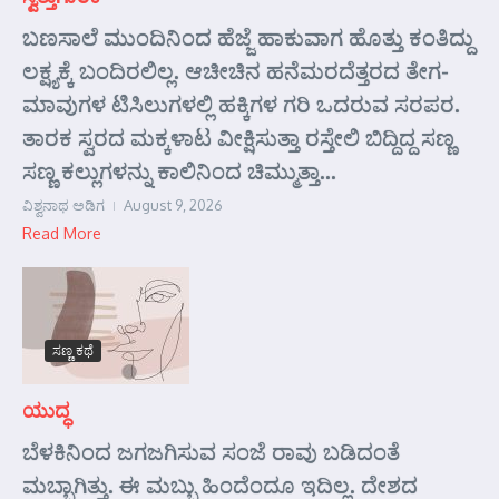
ಬಣಸಾಲೆ ಮುಂದಿನಿಂದ ಹೆಜ್ಜೆ ಹಾಕುವಾಗ ಹೊತ್ತು ಕಂತಿದ್ದು
ಲಕ್ಷ್ಯಕ್ಕೆ ಬಂದಿರಲಿಲ್ಲ. ಆಚೀಚಿನ ಹನೆಮರದೆತ್ತರದ ತೇಗ-
ಮಾವುಗಳ ಟಿಸಿಲುಗಳಲ್ಲಿ ಹಕ್ಕಿಗಳ ಗರಿ ಒದರುವ ಸರಪರ.
ತಾರಕ ಸ್ವರದ ಮಕ್ಕಳಾಟ ವೀಕ್ಷಿಸುತ್ತಾ ರಸ್ತೇಲಿ ಬಿದ್ದಿದ್ದ ಸಣ್ಣ
ಸಣ್ಣ ಕಲ್ಲುಗಳನ್ನು ಕಾಲಿನಿಂದ ಚಿಮ್ಮುತ್ತಾ...
ವಿಶ್ವನಾಥ ಅಡಿಗ
August 9, 2026
Read More
ಸಣ್ಣ ಕಥೆ
ಯುದ್ಧ
ಬೆಳಕಿನಿಂದ ಜಗಜಗಿಸುವ ಸಂಜೆ ರಾವು ಬಡಿದಂತೆ
ಮಬ್ಬಾಗಿತ್ತು. ಈ ಮಬ್ಬು ಹಿಂದೆಂದೂ ಇದಿಲ್ಲ. ದೇಶದ