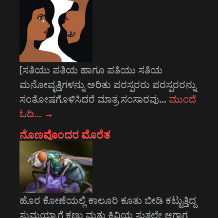
[ಸತಿಯು ಪತಿಯ ಹಾಗೂ ಪತಿಯು ಸತಿಯ
ಮನೋವೃತ್ತಿಗಳನ್ನು ಅರಿತು ಪರಸ್ಪರರು ಪರಸ್ಪರರನ್ನು
ಸಂತೋಷಗೊಳಿಸಿದರೆ ಮಾತ್ರ ಸಂಸಾರವು…
ಮುಂದೆ
ಓದಿ…
→
ನೊಣವೊಂದರ ಮೊರೆತ
ಹೊರ ಕೋಣೆಯಲ್ಲಿ ಕಾಲೂರಿ ಕೂತು ಬೀಡಿ ಕಟ್ಟುತ್ತಿದ್ದ
ಸುಮಯ್ಯಾಗೆ ಕಣ್ಣು ಮತ್ತು ಕಿವಿಯ ಸುತ್ತಲೇ ಆಗಾಗ