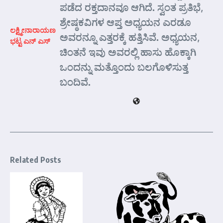
ಪಡೆದ ರಕ್ತದಾನವೂ ಆಗಿದೆ. ಸ್ವಂತ ಪ್ರತಿಭೆ,
ಶ್ರೇಷ್ಠಕವಿಗಳ ಆಪ್ತ ಅಧ್ಯಯನ ಎರಡೂ
ಲಕ್ಷ್ಮೀನಾರಾಯಣ
ಅವರನ್ನೂ ಎತ್ತರಕ್ಕೆ ಹತ್ತಿಸಿವೆ. ಅಧ್ಯಯನ,
ಭಟ್ಟ ಎನ್ ಎಸ್
ಚಿಂತನೆ ಇವು ಅವರಲ್ಲಿ ಹಾಸು ಹೊಕ್ಕಾಗಿ
ಒಂದನ್ನು ಮತ್ತೊಂದು ಬಲಗೊಳಿಸುತ್ತ
ಬಂದಿವೆ.
Related Posts