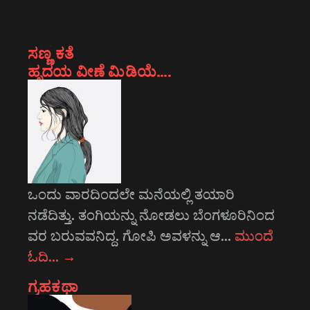
ಸಣ್ಣ ಕತೆ
ಹೃದಯ ವೀಣೆ ಮಿಡಿಯೆ….
ಒಂದು ವಾರದಿಂದಲೇ ಮನೆಯಲ್ಲಿ ತಯಾರಿ
ನಡೆದಿತ್ತು. ತಂಗಿಯನ್ನು ನೋಡಲು ಬೆಂಗಳೂರಿನಿಂದ
ವರ ಬರುವವನಿದ್ದ. ಗೋಪಿ ಅವಳನ್ನು ಆ…
ಮುಂದೆ
ಓದಿ…
→
ಗ್ರಹಕಥಾ