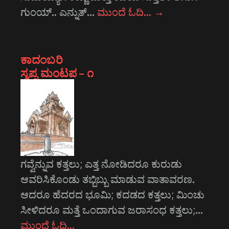
ಗುಂಯ್.. ಎನ್ನುತ್…
ಮುಂದೆ ಓದಿ…
→
ಕಾದಂಬರಿ
ಸ್ವಪ್ನ ಮಂಟಪ – ೧
ಗವ್ವೆನ್ನುವ ಕತ್ತಲು; ಎತ್ತ ನೋಡಿದರೂ ಕುರುಡು
ಆವರಿಸಿಕೊಂಡು ತಬ್ಬಿಬ್ಬು ಮಾಡುವ ವಾತಾವರಣ.
ಆದರೂ ಹೆದರದ ಭೂಮಿ; ಕದಡದ ಕತ್ತಲು; ಮಿಂಚು
ಸೀಳಿದರೂ ಮತ್ತೆ ಒಂದಾಗುವ ಜರಾಸಂಧ ಕತ್ತಲು;…
ಮುಂದೆ ಓದಿ…