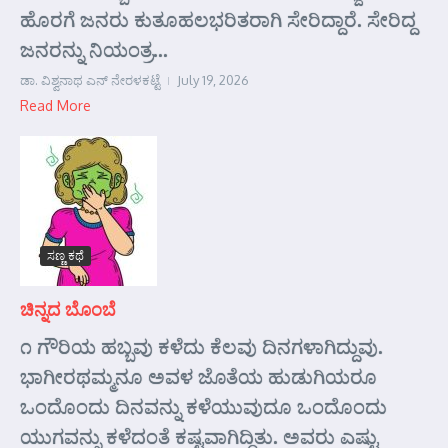
ಹೊರಗೆ ಜನರು ಕುತೂಹಲಭರಿತರಾಗಿ ಸೇರಿದ್ದಾರೆ. ಸೇರಿದ್ದ
ಜನರನ್ನು ನಿಯಂತ್ರ...
ಡಾ. ವಿಶ್ವನಾಥ ಎನ್ ನೇರಳಕಟ್ಟೆ
July 19, 2026
Read More
ಸಣ್ಣ ಕಥೆ
ಚಿನ್ನದ ಬೊಂಬೆ
೧ ಗೌರಿಯ ಹಬ್ಬವು ಕಳೆದು ಕೆಲವು ದಿನಗಳಾಗಿದ್ದುವು.
ಭಾಗೀರಥಮ್ಮನೂ ಅವಳ ಜೊತೆಯ ಹುಡುಗಿಯರೂ
ಒಂದೊಂದು ದಿನವನ್ನು ಕಳೆಯುವುದೂ ಒಂದೊಂದು
ಯುಗವನ್ನು ಕಳೆದಂತೆ ಕಷ್ಟವಾಗಿದ್ದಿತು. ಅವರು ಎಷ್ಟು