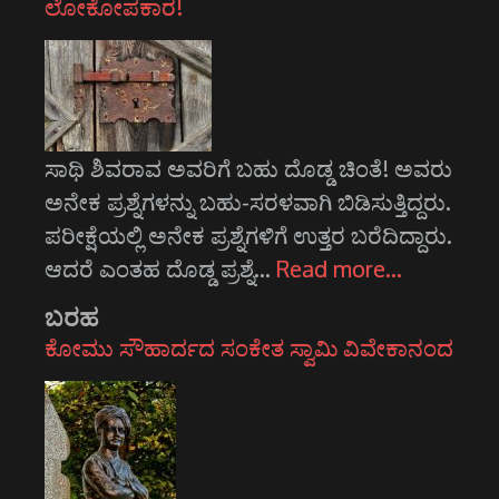
ಲೋಕೋಪಕಾರ!
ಸಾಥಿ ಶಿವರಾವ ಅವರಿಗೆ ಬಹು ದೊಡ್ಡ ಚಿಂತೆ! ಅವರು
ಅನೇಕ ಪ್ರಶ್ನೆಗಳನ್ನು ಬಹು-ಸರಳವಾಗಿ ಬಿಡಿಸುತ್ತಿದ್ದರು.
ಪರೀಕ್ಷೆಯಲ್ಲಿ ಅನೇಕ ಪ್ರಶ್ನೆಗಳಿಗೆ ಉತ್ತರ ಬರೆದಿದ್ದಾರು.
ಆದರೆ ಎಂತಹ ದೊಡ್ಡ ಪ್ರಶ್ನೆ…
Read more…
ಬರಹ
ಕೋಮು ಸೌಹಾರ್ದದ ಸಂಕೇತ ಸ್ವಾಮಿ ವಿವೇಕಾನಂದ