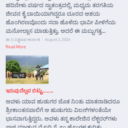
ಹದಿನೇಳು ವರ್ಷದ ಸ್ವಾತಂತ್ರದಲ್ಲಿ, ಮಧ್ಯಮ ತರಗತಿಯ
ಜೀವನ ಕೈ ಬಾಯಿಯಾಗಿದ್ದರೂ ದೂರದ ಆಶಯ
ಹೊಂಗಿರಣವೊಂದು ಸದಾ ಹೊಳೆದು ಭಾವೀ ಪೀಳಿಗೆಯ
ಮನೋಲ್ಲಾಸ ಮಾಡುತ್ತಿತ್ತು. ಆದರೆ ಈ ಮಬ್ಬುಗತ್ತ...
ಡಾ || ವಿಶ್ವನಾಥ ಕಾರ್ನಾಡ
August 2, 2026
Read More
ಸಣ್ಣ ಕಥೆ
ಇರುವುದೆಲ್ಲವ ಬಿಟ್ಟು………
ಅವಳು ಯಾವ ಹುಡುಗರ ಜೊತ ನಿಂತು ಮಾತನಾಡಿದರೂ
ಶ್ರೀಕಾಂತನಪಾಲಿಗೆ ಆ ಹುಡುಗರು ವಿಲನ್‌ಗಳಂತೆಯೇ
ಭಾಸವಾಗುತ್ತಿದ್ದರು. ಅವಳು ತನ್ನ ಕಾಲೇಜಿನ ಲೆಕ್ಚರರ್‌ಗಳು
ಪಾಠ ಮಾಡುವ ವೈಖರಿ ಸ್ಟೈಲು ಹೈಲುಗಳ ಕುರಿತು