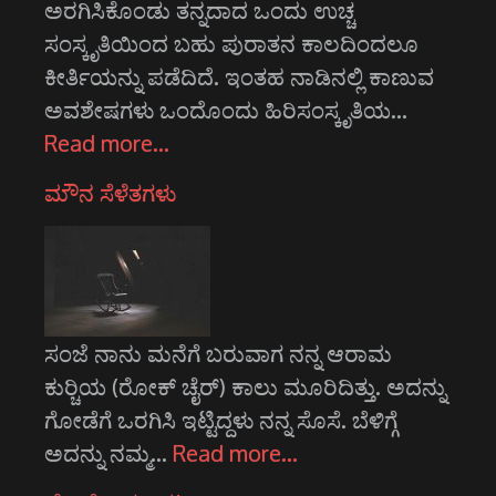
ಅರಗಿಸಿಕೊಂಡು ತನ್ನದಾದ ಒಂದು ಉಚ್ಚ
ಸಂಸ್ಕೃತಿಯಿಂದ ಬಹು ಪುರಾತನ ಕಾಲದಿಂದಲೂ
ಕೀರ್ತಿಯನ್ನು ಪಡೆದಿದೆ. ಇಂತಹ ನಾಡಿನಲ್ಲಿ ಕಾಣುವ
ಅವಶೇಷಗಳು ಒಂದೊಂದು ಹಿರಿಸಂಸ್ಕೃತಿಯ…
Read more…
ಮೌನ ಸೆಳೆತಗಳು
ಸಂಜೆ ನಾನು ಮನೆಗೆ ಬರುವಾಗ ನನ್ನ ಆರಾಮ
ಕುರ್‍ಚಿಯ (ರೋಕ್ ಚೈರ್‌) ಕಾಲು ಮೂರಿದಿತ್ತು. ಅದನ್ನು
ಗೋಡೆಗೆ ಒರಗಿಸಿ ಇಟ್ಟಿದ್ದಳು ನನ್ನ ಸೊಸೆ. ಬೆಳಿಗ್ಗೆ
ಅದನ್ನು ನಮ್ಮ…
Read more…