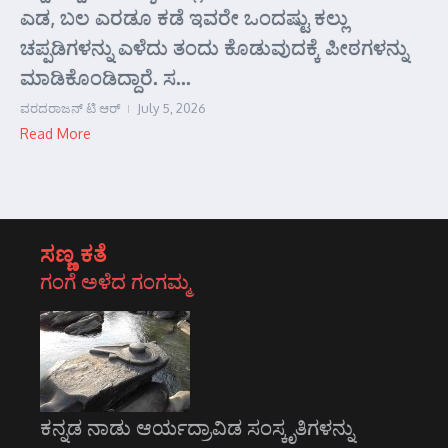
ಎಡ, ಬಲ ಎರಡೂ ಕಡೆ ಇವರೇ ಒಂದಷ್ಟು ಕಲ್ಲು
ಚಪ್ಪಡಿಗಳನ್ನು ಎಳೆದು ತಂದು ಕೊಡುವುದಕ್ಕೆ ಪೀಠಗಳನ್ನು
ಮಾಡಿಕೊಂಡಿದ್ದಾರೆ. ಸ...
ವರದರಾಜನ್ ಟಿ ಆರ್
July 5, 2026
Read More
ಸಣ್ಣ ಕತೆ
ಗಂಗೆ ಅಳೆದ ಗಂಗಮ್ಮ
ಕನ್ನಡ ನಾಡು ಆರ್ಯದ್ರಾವಿಡ ಸಂಸ್ಕೃತಿಗಳನ್ನು