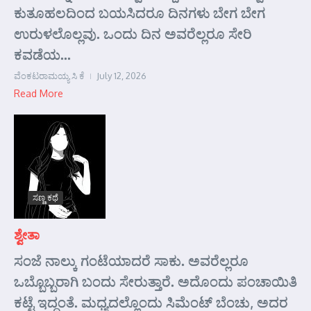
ಕುತೂಹಲದಿಂದ ಬಯಸಿದರೂ ದಿನಗಳು ಬೇಗ ಬೇಗ
ಉರುಳಲೊಲ್ಲವು. ಒಂದು ದಿನ ಅವರೆಲ್ಲರೂ ಸೇರಿ
ಕವಡೆಯ...
ವೆಂಕಟರಾಮಯ್ಯ ಸಿ ಕೆ
July 12, 2026
Read More
ಸಣ್ಣ ಕಥೆ
ಶ್ವೇತಾ
ಸಂಜೆ ನಾಲ್ಕು ಗಂಟೆಯಾದರೆ ಸಾಕು. ಅವರೆಲ್ಲರೂ
ಒಬ್ಬೊಬ್ಬರಾಗಿ ಬಂದು ಸೇರುತ್ತಾರೆ. ಅದೊಂದು ಪಂಚಾಯಿತಿ
ಕಟ್ಟೆ ಇದ್ದಂತೆ. ಮಧ್ಯದಲ್ಲೊಂದು ಸಿಮೆಂಟ್ ಬೆಂಚು, ಅದರ