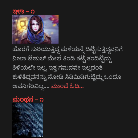
ಇಳಾ – ೧
ಹೊರಗೆ ಸುರಿಯುತ್ತಿದ್ದ ಮಳೆಯನ್ನೆ ದಿಟ್ಟಿಸುತ್ತಿದ್ದವನಿಗೆ
ನೀಲಾ ಟೇಬಲ್ ಮೇಲೆ ತಿಂಡಿ ತಟ್ಟೆ ತಂದಿಟ್ಟಿದ್ದು
ತಿಳಿಯಲೇ ಇಲ್ಲ. ಇತ್ತ ಗಮನವೇ ಇಲ್ಲದಂತೆ
ಕುಳಿತಿದ್ದವನನ್ನು ನೋಡಿ ಸಿಡಿಮಿಡಿಗುಟ್ಟಿದ್ದು ಒಂದೂ
ಅವನಿಗರಿವಿಲ್ಲ.…
ಮುಂದೆ ಓದಿ…
ಮಂಥನ – ೧