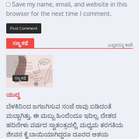
Save my name, email, and website in this
browser for the next time I comment.
ಸಣ್ಣ ಕಥೆ
ಎಲ್ಲವನ್ನೂ ಕಾಣಿ
ಸಣ್ಣ ಕಥೆ
ಯುದ್ಧ
ಬೆಳಕಿನಿಂದ ಜಗಜಗಿಸುವ ಸಂಜೆ ರಾವು ಬಡಿದಂತೆ
ಮಬ್ಬಾಗಿತ್ತು. ಈ ಮಬ್ಬು ಹಿಂದೆಂದೂ ಇದಿಲ್ಲ. ದೇಶದ
ಹದಿನೇಳು ವರ್ಷದ ಸ್ವಾತಂತ್ರದಲ್ಲಿ, ಮಧ್ಯಮ ತರಗತಿಯ
ಜೀವನ ಕೈ ಬಾಯಿಯಾಗಿದ್ದರೂ ದೂರದ ಆಶಯ