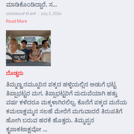
ಮಾಡಿಕೊಂಡಿದ್ದಾರೆ. ಸ...
ವರದರಾಜನ್ ಟಿ ಆರ್
July 5, 2026
Read More
ಸಣ್ಣ ಕಥೆ
ದೊಡ್ಡದು
ತಿಮ್ಮಣ್ಣ ನಮ್ಮೂರಿನ ಪಕ್ಕದ ಹಳ್ಳಿಯಲ್ಲಿನ ಅಡುಗೆ ಭಟ್ಟ
ತಿಪ್ಪಾಭಟ್ಟರ ಮಗ. ತಿಪ್ಪಾಭಟ್ಟರಿಗೆ ಮದುವೆಯಾಗಿ ಹತ್ತು
ವರ್ಷ ಕಳೆದರೂ ಮಕ್ಕಳಾಗಿರಲಿಲ್ಲ. ಕೊನೆಗೆ ಪಕ್ಕದ ಮನೆಯ
ಕಮಲಾಕ್ಷಮ್ಮನ ಸಲಹೆ ಮೇರೆಗೆ ಮಗುವಾದರೆ ತಿರುಪತಿಗೆ
ಹೋಗಿ ಬರುವ ಹರಕೆ ಹೊತ್ತರು. ತಿಮ್ಮಪ್ಪನ
ಕೃಪಾಕಟಾಕ್ಷವೋ ...