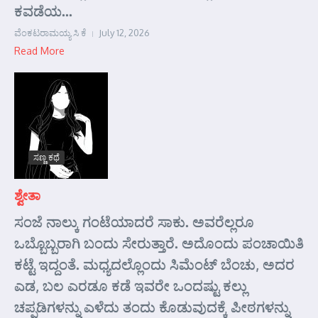
ಕವಡೆಯ...
ವೆಂಕಟರಾಮಯ್ಯ ಸಿ ಕೆ
July 12, 2026
Read More
ಸಣ್ಣ ಕಥೆ
ಶ್ವೇತಾ
ಸಂಜೆ ನಾಲ್ಕು ಗಂಟೆಯಾದರೆ ಸಾಕು. ಅವರೆಲ್ಲರೂ
ಒಬ್ಬೊಬ್ಬರಾಗಿ ಬಂದು ಸೇರುತ್ತಾರೆ. ಅದೊಂದು ಪಂಚಾಯಿತಿ
ಕಟ್ಟೆ ಇದ್ದಂತೆ. ಮಧ್ಯದಲ್ಲೊಂದು ಸಿಮೆಂಟ್ ಬೆಂಚು, ಅದರ
ಎಡ, ಬಲ ಎರಡೂ ಕಡೆ ಇವರೇ ಒಂದಷ್ಟು ಕಲ್ಲು
ಚಪ್ಪಡಿಗಳನ್ನು ಎಳೆದು ತಂದು ಕೊಡುವುದಕ್ಕೆ ಪೀಠಗಳನ್ನು