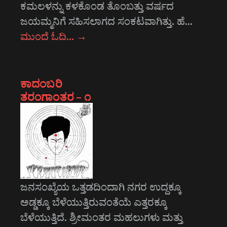
ಕಮಲಳನ್ನು ಕಳಕೊಂಡ ತೊಂಬತ್ತು ವರ್ಷದ
ಜಯಮ್ಮನಿಗೆ ಸಹಿಸಲಾಗದ ಸಂಕಟವಾಗಿತ್ತು. ಹೆ…
ಮುಂದೆ ಓದಿ…
→
ಕಾದಂಬರಿ
ತರಂಗಾಂತರ – ೧
ಜನಸಂಖ್ಯೆಯ ಒತ್ತಡದಿಂದಾಗಿ ನಗರ ಉದ್ದಕ್ಕೂ
ಅಡ್ಡಕ್ಕೂ ಬೆಳೆಯುತ್ತಿರುವಂತೆಯೆ ಎತ್ತರಕ್ಕೂ
ಬೆಳೆಯುತ್ತಿದೆ. ಶ್ರೀಮಂತರ ಮಹಲುಗಳು ಮತ್ತು