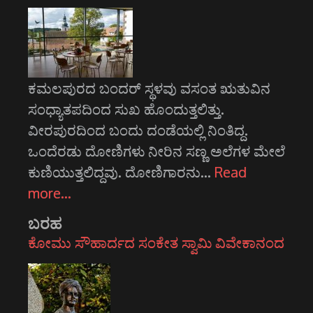
ಕಮಲಪುರದ ಬಂದರ್ ಸ್ಥಳವು ವಸಂತ ಋತುವಿನ
ಸಂಧ್ಯಾತಪದಿಂದ ಸುಖ ಹೊಂದುತ್ತಲಿತ್ತು.
ವೀರಪುರದಿಂದ ಬಂದು ದಂಡೆಯಲ್ಲಿ ನಿಂತಿದ್ದ.
ಒಂದೆರಡು ದೋಣಿಗಳು ನೀರಿನ ಸಣ್ಣ ಅಲೆಗಳ ಮೇಲೆ
ಕುಣಿಯುತ್ತಲಿದ್ದವು. ದೋಣಿಗಾರನು…
Read
more…
ಬರಹ
ಕೋಮು ಸೌಹಾರ್ದದ ಸಂಕೇತ ಸ್ವಾಮಿ ವಿವೇಕಾನಂದ