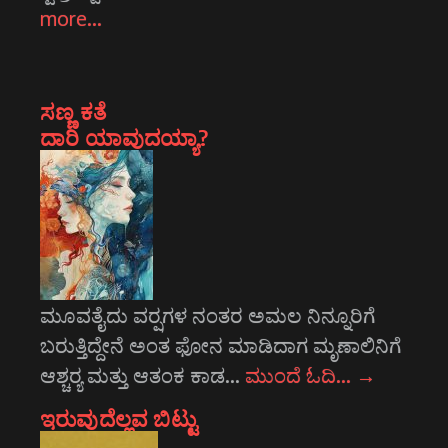
more…
ಸಣ್ಣ ಕತೆ
ದಾರಿ ಯಾವುದಯ್ಯಾ?
ಮೂವತೈದು ವರ್‍ಷಗಳ ನಂತರ ಅಮಲ ನಿನ್ನೂರಿಗೆ
ಬರುತ್ತಿದ್ದೇನೆ ಅಂತ ಫೋನ ಮಾಡಿದಾಗ ಮೃಣಾಲಿನಿಗೆ
ಆಶ್ಚರ್‍ಯ ಮತ್ತು ಆತಂಕ ಕಾಡ…
ಮುಂದೆ ಓದಿ…
→
ಇರುವುದೆಲ್ಲವ ಬಿಟ್ಟು