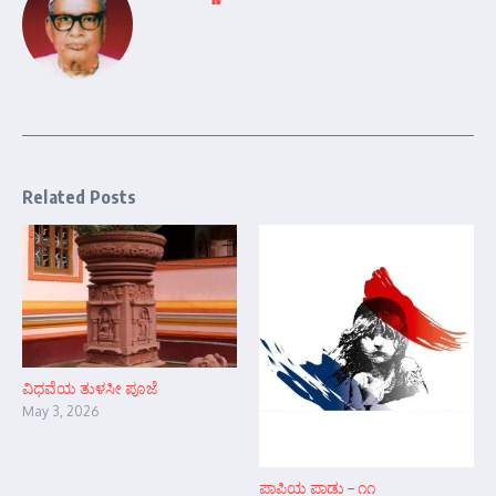
Related Posts
ವಿಧವೆಯ ತುಳಸೀ ಪೂಜೆ
May 3, 2026
ಪಾಪಿಯ ಪಾಡು – ೧೧