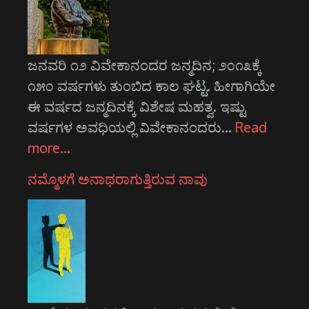
ಜನವರಿ ೧೨ ವಿವೇಕಾನಂದರ ಜನ್ಮದಿನ; ೨೦೧೩ಕ್ಕೆ
೧೫೦ ವರ್ಷಗಳು ತುಂಬಿದ ಕಾಲ ಘಟ್ಟ. ಹೀಗಾಗಿಯೇ
ಈ ವರ್ಷದ ಜನ್ಮದಿನಕ್ಕೆ ವಿಶೇಷ ಮಹತ್ವ. ಇಷ್ಟು
ವರ್ಷಗಳ ಅವಧಿಯಲ್ಲಿ ವಿವೇಕಾನಂದರು…
Read
more…
ನಮ್ಮೊಳಗೆ ಅನಾಥರಾಗುತ್ತಿರುವ ನಾವು