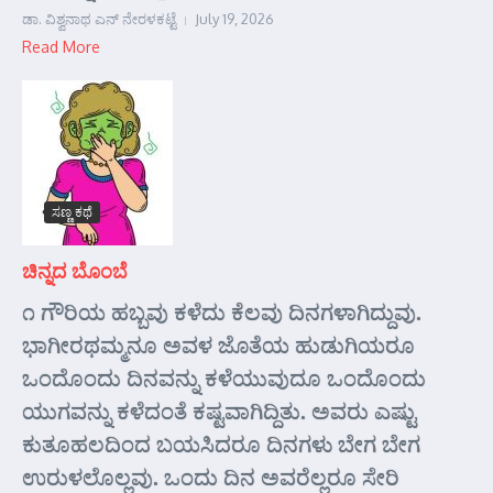
ಡಾ. ವಿಶ್ವನಾಥ ಎನ್ ನೇರಳಕಟ್ಟೆ
July 19, 2026
Read More
ಸಣ್ಣ ಕಥೆ
ಚಿನ್ನದ ಬೊಂಬೆ
೧ ಗೌರಿಯ ಹಬ್ಬವು ಕಳೆದು ಕೆಲವು ದಿನಗಳಾಗಿದ್ದುವು.
ಭಾಗೀರಥಮ್ಮನೂ ಅವಳ ಜೊತೆಯ ಹುಡುಗಿಯರೂ
ಒಂದೊಂದು ದಿನವನ್ನು ಕಳೆಯುವುದೂ ಒಂದೊಂದು
ಯುಗವನ್ನು ಕಳೆದಂತೆ ಕಷ್ಟವಾಗಿದ್ದಿತು. ಅವರು ಎಷ್ಟು
ಕುತೂಹಲದಿಂದ ಬಯಸಿದರೂ ದಿನಗಳು ಬೇಗ ಬೇಗ
ಉರುಳಲೊಲ್ಲವು. ಒಂದು ದಿನ ಅವರೆಲ್ಲರೂ ಸೇರಿ