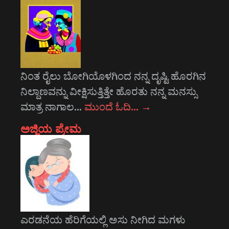
ನಿಂತ ರೈಲು ಬೋಗಿಯೊಳಗಿಂದ ನನ್ನ ದೃಷ್ಟಿ ಹೊರಗಿನ
ನಿಲ್ದಾಣವನ್ನು ವೀಕ್ಷಿಸುತ್ತಿತ್ತೇ ಹೊರತು ನನ್ನ ಮನಸ್ಸು
ಮಾತ್ರ ನಾಗಾಲ…
ಮುಂದೆ ಓದಿ…
→
ಅಜ್ಜಿಯ ಪ್ರೇಮ
ಎರಡನೆಯ ಹೆರಿಗೆಯಲ್ಲಿ ಅಸು ನೀಗಿದ ಮಗಳು