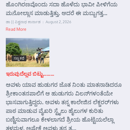
ಹೊಂಗಿರಣವೊಂದು ಸದಾ ಹೊಳೆದು ಭಾವೀ ಪೀಳಿಗೆಯ
ಮನೋಲ್ಲಾಸ ಮಾಡುತ್ತಿತ್ತು. ಆದರೆ ಈ ಮಬ್ಬುಗತ್ತ...
ಡಾ || ವಿಶ್ವನಾಥ ಕಾರ್ನಾಡ
August 2, 2026
Read More
ಸಣ್ಣ ಕಥೆ
ಇರುವುದೆಲ್ಲವ ಬಿಟ್ಟು………
ಅವಳು ಯಾವ ಹುಡುಗರ ಜೊತ ನಿಂತು ಮಾತನಾಡಿದರೂ
ಶ್ರೀಕಾಂತನಪಾಲಿಗೆ ಆ ಹುಡುಗರು ವಿಲನ್‌ಗಳಂತೆಯೇ
ಭಾಸವಾಗುತ್ತಿದ್ದರು. ಅವಳು ತನ್ನ ಕಾಲೇಜಿನ ಲೆಕ್ಚರರ್‌ಗಳು
ಪಾಠ ಮಾಡುವ ವೈಖರಿ ಸ್ಟೈಲು ಹೈಲುಗಳ ಕುರಿತು
ಬಣ್ಣಿಸುವಾಗಲೂ ಕೇಳಲಾಗದೆ ಶ್ರೀಯ ಹೊಟ್ಟೆಯಲೆಲ್ಲಾ
ತಳಮಳ. ಅಷ್ಟೇಕೆ ಅವಳು ತನ್ನ ತ...