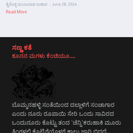
ತೈರೊಳ್ಳಿ ಮಂಜುನಾಥ ಉಡುಪ
June 28, 2026
Read More
ಸಣ್ಣ ಕತೆ
ಕೂನನ ಮಗಳು ಕೆಂಚಿಯೂ….
ಬೊಮ್ಮನಹಳ್ಳಿ ಸಂತೆಯಿಂದ ದಲ್ಲಾಳಿಗೆ ಸಂಚಾಗಾರ
ಎಂದು ನೂರು ರೂಪಾಯಿ ಸೇರಿ ಒಂದು ಸಾವಿರದ
ಒಂದುನೂರು ಕೊಟ್ಟು ತಂದ ’ಚೆನ್ನಿ’ಕರುಹಾಕಿ ಮೂರು
ತಿಂಗಳಲ್ಲಿ ಕೊಟ್ಟಿಗೆಯೊಳಗೆ ಕಾಲು ಜಾರಿ ಬಿದ್ದದ್ದೆ…