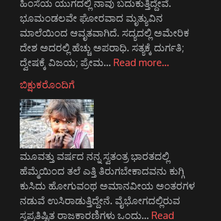
ಹಿಂಸೆಯ ಯುಗದಲ್ಲಿ ನಾವು ಬದುಕುತ್ತಿದ್ದೇವೆ.
ಭೂಮಂಡಲವೇ ಘೋರವಾದ ಮೃತ್ಯುವಿನ
ಮಾಲೆಯಿಂದ ಆವೃತವಾಗಿದೆ. ಸದ್ಯದಲ್ಲಿ ಅಮೇರಿಕ
ದೇಶ ಅದರಲ್ಲಿ ಹೆಚ್ಚು ಅಪರಾಧಿ. ಸತ್ಯಕ್ಕೆ ದುರ್ಗತಿ;
ದ್ವೇಷಕ್ಕೆ ವಿಜಯ; ಪ್ರೇಮ…
Read more…
ಬಿಕ್ಷುಕರೊಂದಿಗೆ
ಮೂವತ್ತು ವರ್ಷದ ನನ್ನ ಸ್ವತಂತ್ರ ಭಾರತದಲ್ಲಿ
ಹೆಮ್ಮೆಯಿಂದ ತಲೆ ಎತ್ತಿ ತಿರುಗಬೇಕಾದವನು ಕುಗ್ಗಿ
ಕುಸಿದು ಹೋಗುವಂಥ ಅಮಾನವೀಯ ಅಂತರಗಳ
ನಡುವೆ ಉಸಿರಾಡುತ್ತಿದ್ದೇನೆ. ವೈಭೋಗದಲ್ಲಿರುವ
ಸ್ವಪ್ರತಿಷ್ಟಿತ ರಾಜಕಾರಣಿಗಳು ಒಂದು…
Read