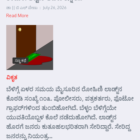
ಡಾ || ಬಿ ಎಲ್ ವೇಣು
July 26, 2026
Read More
ಸಣ್ಣ ಕಥೆ
ವಿಕೃತ
ಬೆಳಿಗ್ಗೆ ಏಳರ ಸಮಯ ಮೈಸೂರಿನ ರೋಹಿಣಿ ಲಾಡ್ಜ್‌ನ
ಕೊಠಡಿ ಸಂಖ್ಯೆ ೧೦೩. ಪೋಲೀಸರು, ಪತ್ರಕರ್ತರು, ಫೊಟೋ
ಗ್ರಾಫರ್‌ಗಳಿಂದ ತುಂಬಿಹೋಗಿದೆ. ಬೆಳ್ಳಂ ಬೆಳಿಗ್ಗೆಯೇ
ಯುವತಿಯೊಬ್ಬಳ ಕೊಲೆ ನಡೆದುಹೋಗಿದೆ. ಲಾಡ್ಜ್‌ನ
ಹೊರಗೆ ಜನರು ಕುತೂಹಲಭರಿತರಾಗಿ ಸೇರಿದ್ದಾರೆ. ಸೇರಿದ್ದ
ಜನರನ್ನು ನಿಯಂತ್ರ...