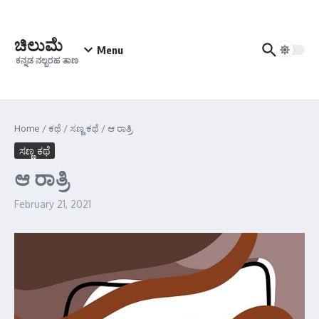
Skip to content
ಚಿಲುಮೆ
Menu
ಕನ್ನಡ ನಲ್ಬರಹ ತಾಣ
Home
/
ಕಥೆ
/
ಸಣ್ಣ ಕಥೆ
/
ಆ ರಾತ್ರಿ
ಸಣ್ಣ ಕಥೆ
ಆ ರಾತ್ರಿ
February 21, 2021