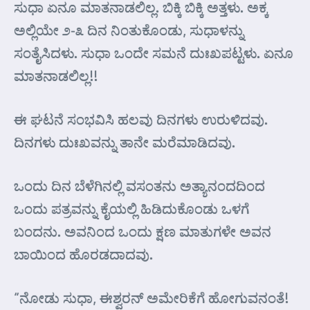
ಸುಧಾ ಏನೂ ಮಾತನಾಡಲಿಲ್ಲ. ಬಿಕ್ಕಿ ಬಿಕ್ಕಿ ಅತ್ತಳು. ಅಕ್ಕ
ಅಲ್ಲಿಯೇ ೨-೩ ದಿನ ನಿಂತುಕೊಂಡು, ಸುಧಾಳನ್ನು
ಸಂತೈಸಿದಳು. ಸುಧಾ ಒಂದೇ ಸಮನೆ ದುಃಖಪಟ್ಟಳು. ಏನೂ
ಮಾತನಾಡಲಿಲ್ಲ!!
ಈ ಘಟನೆ ಸಂಭವಿಸಿ ಹಲವು ದಿನಗಳು ಉರುಳಿದವು.
ದಿನಗಳು ದುಃಖವನ್ನು ತಾನೇ ಮರೆಮಾಡಿದವು.
ಒಂದು ದಿನ ಬೆಳೆಗಿನಲ್ಲಿ ವಸಂತನು ಅತ್ಯಾನಂದದಿಂದ
ಒಂದು ಪತ್ರವನ್ನು ಕೈಯಲ್ಲಿ ಹಿಡಿದುಕೊಂಡು ಒಳಗೆ
ಬಂದನು. ಅವನಿಂದ ಒಂದು ಕ್ಷಣ ಮಾತುಗಳೇ ಅವನ
ಬಾಯಿಂದ ಹೊರಡದಾದವು.
“ನೋಡು ಸುಧಾ, ಈಶ್ವರನ್ ಅಮೇರಿಕೆಗೆ ಹೋಗುವನಂತೆ!