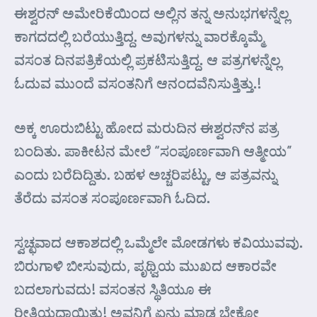
ಈಶ್ವರನ್ ಅಮೇರಿಕೆಯಿಂದ ಅಲ್ಲಿನ ತನ್ನ ಅನುಭಗಳನ್ನೆಲ್ಲ
ಕಾಗದದಲ್ಲಿ ಬರೆಯುತ್ತಿದ್ದ. ಅವುಗಳನ್ನು ವಾರಕ್ಕೊಮ್ಮೆ
ವಸಂತ ದಿನಪತ್ರಿಕೆಯಲ್ಲಿ ಪ್ರಕಟಿಸುತ್ತಿದ್ದ. ಆ ಪತ್ರಗಳನ್ನೆಲ್ಲ
ಓದುವ ಮುಂದೆ ವಸಂತನಿಗೆ ಆನಂದವೆನಿಸುತ್ತಿತ್ತು.!
ಅಕ್ಕ ಊರುಬಿಟ್ಟು ಹೋದ ಮರುದಿನ ಈಶ್ವರನ್‌ನ ಪತ್ರ
ಬಂದಿತು. ಪಾಕೀಟನ ಮೇಲೆ “ಸಂಪೂರ್ಣವಾಗಿ ಆತ್ಮೀಯ”
ಎಂದು ಬರೆದಿದ್ದಿತು. ಬಹಳ ಅಚ್ಚರಿಪಟ್ಟು, ಆ ಪತ್ರವನ್ನು
ತೆರೆದು ವಸಂತ ಸಂಪೂರ್ಣವಾಗಿ ಓದಿದ.
ಸ್ವಚ್ಛವಾದ ಆಕಾಶದಲ್ಲಿ ಒಮ್ಮೆಲೇ ಮೋಡಗಳು ಕವಿಯುವವು.
ಬಿರುಗಾಳಿ ಬೀಸುವುದು, ಪೃಥ್ವಿಯ ಮುಖದ ಆಕಾರವೇ
ಬದಲಾಗುವದು! ವಸಂತನ ಸ್ಥಿತಿಯೂ ಈ
ರೀತಿಯದಾಯಿತು! ಅವನಿಗೆ ಏನು ಮಾಡ ಬೇಕೋ