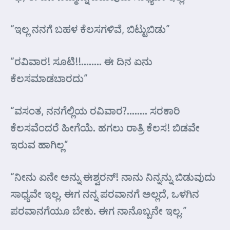
“ಇಲ್ಲ ನನಗೆ ಬಹಳ ಕೆಲಸಗಳಿವೆ, ಬಿಟ್ಟುಬಿಡು”
“ರವಿವಾರ! ಸೂಟಿ!!…….. ಈ ದಿನ ಏನು
ಕೆಲಸಮಾಡಬಾರದು”
“ವಸಂತ, ನನಗೆಲ್ಲಿಯ ರವಿವಾರ?…….. ಸರಕಾರಿ
ಕೆಲಸವೆಂದರೆ ಹೀಗೆಯೆ. ಹಗಲು ರಾತ್ರಿ ಕೆಲಸ! ಬಿಡವೇ
ಇರುವ ಹಾಗಿಲ್ಲ”
“ನೀನು ಏನೇ ಅನ್ನು ಈಶ್ವರನ್! ನಾನು ನಿನ್ನನ್ನು ಬಿಡುವುದು
ಸಾಧ್ಯವೇ ಇಲ್ಲ. ಈಗ ನನ್ನ ಪರವಾನಗೆ ಅಲ್ಲದೆ, ಒಳಗಿನ
ಪರವಾನಗೆಯೂ ಬೇಕು. ಈಗ ನಾನೊಬ್ಬನೇ ಇಲ್ಲ.”