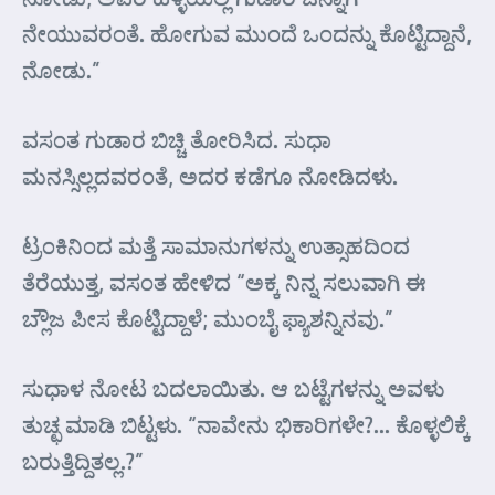
ನೇಯುವರಂತೆ. ಹೋಗುವ ಮುಂದೆ ಒಂದನ್ನು ಕೊಟ್ಟಿದ್ದಾನೆ,
ನೋಡು.”
ವಸಂತ ಗುಡಾರ ಬಿಚ್ಚಿ ತೋರಿಸಿದ. ಸುಧಾ
ಮನಸ್ಸಿಲ್ಲದವರಂತೆ, ಅದರ ಕಡೆಗೂ ನೋಡಿದಳು.
ಟ್ರಂಕಿನಿಂದ ಮತ್ತೆ ಸಾಮಾನುಗಳನ್ನು ಉತ್ಸಾಹದಿಂದ
ತೆರೆಯುತ್ತ, ವಸಂತ ಹೇಳಿದ “ಅಕ್ಕ ನಿನ್ನ ಸಲುವಾಗಿ ಈ
ಬ್ಲೌಜ ಪೀಸ ಕೊಟ್ಟಿದ್ದಾಳೆ; ಮುಂಬೈ ಫ್ಯಾಶನ್ನಿನವು.”
ಸುಧಾಳ ನೋಟ ಬದಲಾಯಿತು. ಆ ಬಟ್ಟೆಗಳನ್ನು ಅವಳು
ತುಚ್ಛ ಮಾಡಿ ಬಿಟ್ಟಳು. “ನಾವೇನು ಭಿಕಾರಿಗಳೇ?… ಕೊಳ್ಳಲಿಕ್ಕೆ
ಬರುತ್ತಿದ್ದಿತಲ್ಲ.?”