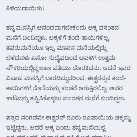
ತಿಳಿಯದಾಯಿತು!
ತನ್ನ ಮನಸ್ಸಿಗೆ ಆನಂದವಾಗಬೇಕೆಂದು ಅಕ್ಕ ವಸಂತನ
ಮನೆಗೆ ಬಂದಿದ್ದಳು. ಅಕ್ಕಳಿಗೆ ತಂದೆ-ತಾಯಿಗಳಿಲ್ಲ.
ತವರುಮನೆಯೂ ಇಲ್ಲ. ಮಾವನ ಮನೆಯಲ್ಲಿದ್ದು
ಬೆಳೆದವಳು ಏನೋ ಸುದೈವದಿಂದ ಅವಳಿಗೆ ಉತ್ತಮ
ನೌಕರಿಯಲ್ಲಿದ್ದ ಜಾಣ ಪತಿಯು ದೊರಕಿದನು. ಆದರೆ ಇವರ
ವಿವಾಹ ಮನಸ್ಸಿಗೆ ಬಾರದಿದ್ದುದರಿಂದ, ಈಶ್ವರನ್ನನ ತಂದೆ-
ತಾಯಿಗಳಿಗೆ ಸೊಸೆಯನ್ನು ಕಂಡರೆ ಆಗುತ್ತಿರಲಿಲ್ಲ. ಅವರ
ಕಾಟವನ್ನು ತಪ್ಪಿಸಿಕೊಳ್ಳಲು ವಸಂತನ ಮನೆಗೆ ಬಂದಿದ್ದಳು.
ಪತ್ರದ ಸಂಗಡವೇ ಈಶ್ವರನ್ ನೂರು ರೂಪಾಯಿಯ ಚಕ್ಕನ್ನು
ಇಟ್ಟಿದ್ದನು. ಆದರೆ ಅಕ್ಕ ಬಂದು ತನ್ನ ಮನೆಯಲ್ಲಿ