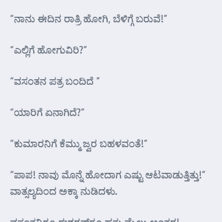
“ನಾನು ಈದಿನ ರಾತ್ರಿ ಹೋಗಿ, ಬೆಳಿಗ್ಗೆ ಬರುವೆ!”
“ಎಲ್ಲಿಗೆ ಹೋಗುವಿರಿ?”
“ವಸಂತನ ಪತ್ರ ಬಂದಿದೆ ”
“ಯಾರಿಗೆ ಏನಾಗಿದೆ?”
“ಕುಮಾರನಿಗೆ ಕೆಮ್ಮು ಜ್ವರ ಬಹಳವಂತೆ!”
“ಪಾಪ! ನಾವು ಮೊನ್ನೆ ಹೋದಾಗ ಎಷ್ಟು ಆಟವಾಡುತ್ತಿತ್ತು!”
ವಾತ್ಸಲ್ಯದಿಂದ ಅಕ್ಕಾ ನುಡಿದಳು.
ವಸಂತನಿಗೂ ಈಶ್ವರನ್‌ಗೂ ಹತ್ತು ಮೈಲು ಅಂತರ!