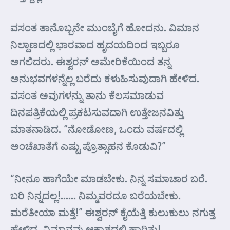
ವಸಂತ ತಾನೊಬ್ಬನೇ ಮುಂಬೈಗೆ ಹೋದನು. ವಿಮಾನ
ನಿಲ್ದಾಣದಲ್ಲಿ ಭಾರವಾದ ಹೃದಯದಿಂದ ಇಬ್ಬರೂ
ಅಗಲಿದರು. ಈಶ್ವರನ್ ಅಮೇರಿಕೆಯಿಂದ ತನ್ನ
ಅನುಭವಗಳನ್ನೆಲ್ಲ ಬರೆದು ಕಳುಹಿಸುವುದಾಗಿ ಹೇಳಿದ.
ವಸಂತ ಅವುಗಳನ್ನು ತಾನು ಕೆಲಸಮಾಡುವ
ದಿನಪತ್ರಿಕೆಯಲ್ಲಿ ಪ್ರಕಟಸುವದಾಗಿ ಉತ್ತೇಜನವಿತ್ತು
ಮಾತನಾಡಿದ. “ನೋಡೋಣ, ಒಂದು ವರ್ಷದಲ್ಲಿ
ಅಂಚೆಖಾತೆಗೆ ಎಷ್ಟು ಪ್ರೊತ್ಸಾಹನ ಕೊಡುವಿ?”
“ನೀನೂ ಹಾಗೆಯೇ ಮಾಡಬೇಕು. ನಿನ್ನ ಸಮಾಚಾರ ಬರೆ.
ಬರಿ ನಿನ್ನದಲ್ಲ!…… ನಿಮ್ಮವರದೂ ಬರೆಯಬೇಕು.
ಮರೆತೀಯಾ ಮತ್ತೆ!” ಈಶ್ವರನ್ ಕೈಯೆತ್ತಿ ಕುಲುಕುಲು ನಗುತ್ತ
ಹೇಳಿದ. ವಿಮಾನವು ಆಕಾಶದಲ್ಲಿ ಹಾರಿತು!