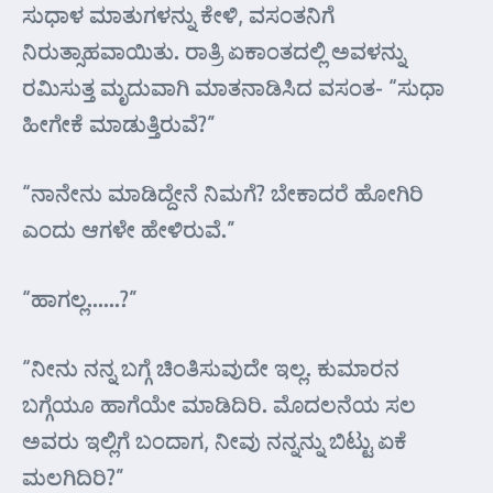
ಸುಧಾಳ ಮಾತುಗಳನ್ನು ಕೇಳಿ, ವಸಂತನಿಗೆ
ನಿರುತ್ಸಾಹವಾಯಿತು. ರಾತ್ರಿ ಏಕಾಂತದಲ್ಲಿ ಅವಳನ್ನು
ರಮಿಸುತ್ತ ಮೃದುವಾಗಿ ಮಾತನಾಡಿಸಿದ ವಸಂತ- “ಸುಧಾ
ಹೀಗೇಕೆ ಮಾಡುತ್ತಿರುವೆ?”
“ನಾನೇನು ಮಾಡಿದ್ದೇನೆ ನಿಮಗೆ? ಬೇಕಾದರೆ ಹೋಗಿರಿ
ಎಂದು ಆಗಳೇ ಹೇಳಿರುವೆ.”
“ಹಾಗಲ್ಲ……?”
“ನೀನು ನನ್ನ ಬಗ್ಗೆ ಚಿಂತಿಸುವುದೇ ಇಲ್ಲ. ಕುಮಾರನ
ಬಗ್ಗೆಯೂ ಹಾಗೆಯೇ ಮಾಡಿದಿರಿ. ಮೊದಲನೆಯ ಸಲ
ಅವರು ಇಲ್ಲಿಗೆ ಬಂದಾಗ, ನೀವು ನನ್ನನ್ನು ಬಿಟ್ಟು ಏಕೆ
ಮಲಗಿದಿರಿ?”