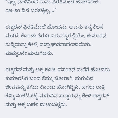
“ಇಲ್ಲ, ನಾಳಿನಿಂದ ನಾನು ಫಿರತಿಮೇಲೆ ಹೋಗಬೇಕು.
೧೫-೨೦ ದಿನ ಬರಲಿಕ್ಕಿಲ್ಲ….”
ಈಶ್ವರನ್ ಫಿರತಿಮೇಲೆ ಹೋದನು. ಅವನು ತನ್ನ ಕೆಲಸ
ಮುಗಿಸಿ ಕೊಂಡು ತಿರುಗಿ ಬರುವಷ್ಟರಲ್ಲಿಯೇ, ಕುಮಾರನ
ಸುದ್ದಿಯನ್ನು ಕೇಳಿ, ವಜ್ರಾಘಾತವಾದಂತಾಯಿತು.
ಮಮ್ಮಲನೇ ಮರುಗಿದನು.
ಈಶ್ವರನ್ ಮತ್ತು ಅಕ್ಕ ಕೂಡಿ, ವಸಂತನ ಮನೆಗೆ ಹೋದರು
ಕುಮಾರನಿಗೆ ಬಂದ ಕೆಮ್ಮು ಜೋರಾಗಿ, ಮಗುವಿನ
ಜೀವವನ್ನು ತೆಗೆದು ಕೊಂಡು ಹೋಗಿದ್ದಿತು. ಹಗಲು ರಾತ್ರಿ
ಕೆಮ್ಮಿ ಸಂಕಟಪಟ್ಟ ಮಗುವಿನ ಸುದ್ದಿಯನ್ನು ಕೇಳಿ ಈಶ್ವರನ್
ಮತ್ತು ಅಕ್ಕ ಬಹಳ ದುಃಖಬಟ್ಟರು.