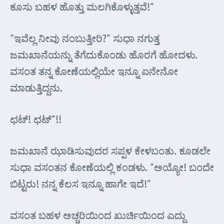
ಕೂಸು ಬಹಳ ಹೊತ್ತು ಮಲಗಿಕೊಳ್ಳುತ್ತವೆ!”
“ಇವೆಲ್ಲ ನೀವು ನಂಬುತ್ತೀರಿ?” ಸುಧಾ ನಗುತ್ತ
ಜಮಖಾನೆಯನ್ನು ತೆಗೆದುಕೊಂಡು ಹೊರಗೆ ಹೋದಳು.
ವಸಂತ ತನ್ನ ಕೋಣೆಯಲ್ಲಿಯೇ ಇನ್ನೂ ಏನೇನೋ
ಮಾಡುತ್ತಿದ್ದನು.
ಛಟ್! ಛಟ್”!!
ಜಮಖಾನೆ ಝಾಡಿಸುವುದರ ಸಪ್ಪಳ ಕೇಳಬಂತು. ಕೂಡಲೇ
ಸುಧಾ ವಸಂತನ ಕೋಣೆಯಲ್ಲಿ ಕಂಡಳು. “ಅಯ್ಯೋ! ಬಂದೇ
ಬಿಟ್ಟರು! ನನ್ನ ಕೆಲಸ ಇನ್ನೂ ಹಾಗೇ ಇದೆ!”
ವಸಂತ ಬಹಳ ಅಚ್ಚರಿಯಿಂದ ಖುರ್ಚಿಯಿಂದ ಎದ್ದು