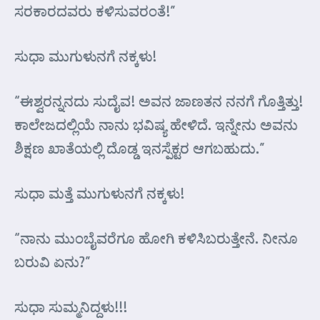
ಸರಕಾರದವರು ಕಳಿಸುವರಂತೆ!”
ಸುಧಾ ಮುಗುಳುನಗೆ ನಕ್ಕಳು!
“ಈಶ್ವರನ್ನನದು ಸುದೈವ! ಅವನ ಜಾಣತನ ನನಗೆ ಗೊತ್ತಿತ್ತು!
ಕಾಲೇಜದಲ್ಲಿಯೆ ನಾನು ಭವಿಷ್ಯ ಹೇಳಿದೆ. ಇನ್ನೇನು ಅವನು
ಶಿಕ್ಷಣ ಖಾತೆಯಲ್ಲಿ ದೊಡ್ಡ ಇನಸ್ಪೆಕ್ಟರ ಆಗಬಹುದು.”
ಸುಧಾ ಮತ್ತೆ ಮುಗುಳುನಗೆ ನಕ್ಕಳು!
“ನಾನು ಮುಂಬೈವರೆಗೂ ಹೋಗಿ ಕಳಿಸಿಬರುತ್ತೇನೆ. ನೀನೂ
ಬರುವಿ ಏನು?”
ಸುಧಾ ಸುಮ್ಮನಿದ್ದಳು!!!