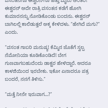
ಈಶ್ವರನ್ ಅದೇ ರಾತ್ರಿ ವಸಂತನ ಕಡೆಗೆ ಹೋಗಿ
ಕುಮಾರನನ್ನು ನೋಡಿಕೊಂಡು ಬಂದನು. ಈಶ್ವರನ್
ಬಾಗಿಲಲ್ಲಿ ಕಾಲಿಡುತ್ತಲೆ ಅಕ್ಕ ಕೇಳಿದಳು. “ಹೇಗಿದೆ ಮಗು?”
ಎಂದು.
“ವಸಂತ ಗಾಬರಿ ಮನುಷ್ಯ! ಕೆಮ್ಮಿನ ಜೊತೆಗೆ ಸ್ವಲ್ಪ
ನೆಮೋನಿಯಾ ಕೂಡಿಕೊಂಡಿದೆ! ಬೇಗ
ಗುಣವಾಗಬಹುದೆಂದು ಡಾಕ್ಟರ ಹೇಳಿದ್ದಾರೆ. ಆದರೂ
ಕಾಳಜಿಯಿಂದ ಇರಬೇಕು. ಇಕೋ ಏನಾದರೂ ಪತ್ರ
ಬಂದರೆ, ನನಗೆ ತಿಳಿಸು.”
“ಮತ್ತೆ ನೀನೇ ಇರುವಾಗ…?”