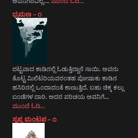
ಅವನಿಗರಿವಿಲ್ಲ.…
ಮುಂದೆ ಓದಿ…
ಭ್ರಮಣ – ೧
ದಟ್ಟವಾದ ಕಾಡಿನಲ್ಲಿ ಓಡುತ್ತಿದ್ದಾನೆ ಸಾಯಿ. ಅವನು
ತೊಟ್ಟ ಮಿಲಿಟರಿಯವರಂತಹ ಪೋಷಾಕು ಕಾಡಿನ
ಹಸಿರಿನಲ್ಲಿ ಒಂದಾದಂತೆ ಕಾಣುತ್ತಿದೆ. ಬಹು ಚಿಕ್ಕ ಕಲ್ಲು
ಬಂಡೆಗಳ ದಾರಿ. ಅದರ ಪರಿಚಯ ಅವನಿಗೆ…
ಮುಂದೆ ಓದಿ…
ಸ್ವಪ್ನ ಮಂಟಪ – ೧