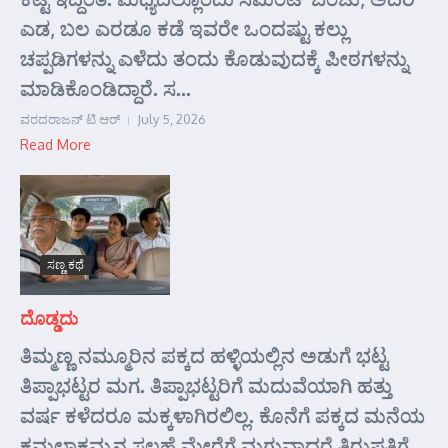
ಎಡ, ಬಲ ಎರಡೂ ಕಡೆ ಇವರೇ ಒಂದಷ್ಟು ಕಲ್ಲು
ಚಪ್ಪಡಿಗಳನ್ನು ಎಳೆದು ತಂದು ಕೊಡುವುದಕ್ಕೆ ಪೀಠಗಳನ್ನು
ಮಾಡಿಕೊಂಡಿದ್ದಾರೆ. ಸ...
ವರದರಾಜನ್ ಟಿ ಆರ್
July 5, 2026
Read More
ಸಣ್ಣ ಕಥೆ
ದೊಡ್ಡದು
ತಿಮ್ಮಣ್ಣ ನಮ್ಮೂರಿನ ಪಕ್ಕದ ಹಳ್ಳಿಯಲ್ಲಿನ ಅಡುಗೆ ಭಟ್ಟ
ತಿಪ್ಪಾಭಟ್ಟರ ಮಗ. ತಿಪ್ಪಾಭಟ್ಟರಿಗೆ ಮದುವೆಯಾಗಿ ಹತ್ತು
ವರ್ಷ ಕಳೆದರೂ ಮಕ್ಕಳಾಗಿರಲಿಲ್ಲ. ಕೊನೆಗೆ ಪಕ್ಕದ ಮನೆಯ
ಕಮಲಾಕ್ಷಮ್ಮನ ಸಲಹೆ ಮೇರೆಗೆ ಮಗುವಾದರೆ ತಿರುಪತಿಗೆ