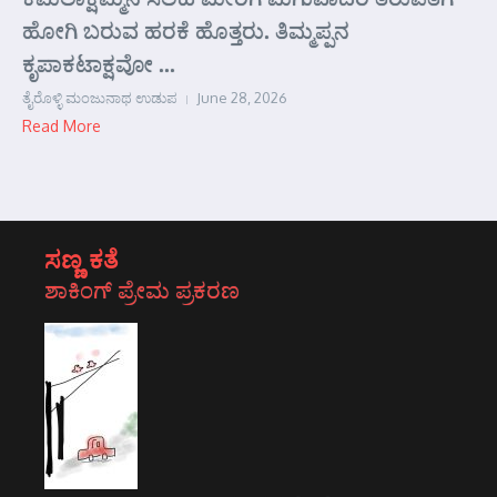
ಹೋಗಿ ಬರುವ ಹರಕೆ ಹೊತ್ತರು. ತಿಮ್ಮಪ್ಪನ
ಕೃಪಾಕಟಾಕ್ಷವೋ ...
ತೈರೊಳ್ಳಿ ಮಂಜುನಾಥ ಉಡುಪ
June 28, 2026
Read More
ಸಣ್ಣ ಕತೆ
ಶಾಕಿಂಗ್ ಪ್ರೇಮ ಪ್ರಕರಣ