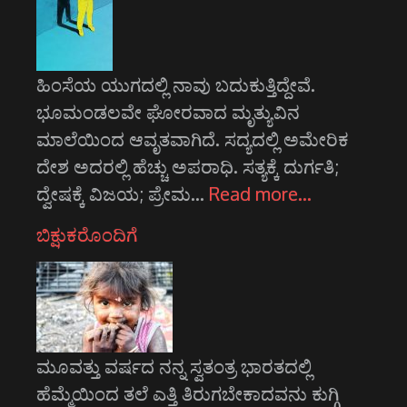
ಹಿಂಸೆಯ ಯುಗದಲ್ಲಿ ನಾವು ಬದುಕುತ್ತಿದ್ದೇವೆ.
ಭೂಮಂಡಲವೇ ಘೋರವಾದ ಮೃತ್ಯುವಿನ
ಮಾಲೆಯಿಂದ ಆವೃತವಾಗಿದೆ. ಸದ್ಯದಲ್ಲಿ ಅಮೇರಿಕ
ದೇಶ ಅದರಲ್ಲಿ ಹೆಚ್ಚು ಅಪರಾಧಿ. ಸತ್ಯಕ್ಕೆ ದುರ್ಗತಿ;
ದ್ವೇಷಕ್ಕೆ ವಿಜಯ; ಪ್ರೇಮ…
Read more…
ಬಿಕ್ಷುಕರೊಂದಿಗೆ
ಮೂವತ್ತು ವರ್ಷದ ನನ್ನ ಸ್ವತಂತ್ರ ಭಾರತದಲ್ಲಿ
ಹೆಮ್ಮೆಯಿಂದ ತಲೆ ಎತ್ತಿ ತಿರುಗಬೇಕಾದವನು ಕುಗ್ಗಿ