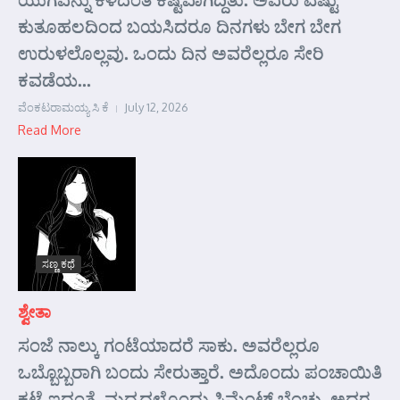
ಕುತೂಹಲದಿಂದ ಬಯಸಿದರೂ ದಿನಗಳು ಬೇಗ ಬೇಗ
ಉರುಳಲೊಲ್ಲವು. ಒಂದು ದಿನ ಅವರೆಲ್ಲರೂ ಸೇರಿ
ಕವಡೆಯ...
ವೆಂಕಟರಾಮಯ್ಯ ಸಿ ಕೆ
July 12, 2026
Read More
ಸಣ್ಣ ಕಥೆ
ಶ್ವೇತಾ
ಸಂಜೆ ನಾಲ್ಕು ಗಂಟೆಯಾದರೆ ಸಾಕು. ಅವರೆಲ್ಲರೂ
ಒಬ್ಬೊಬ್ಬರಾಗಿ ಬಂದು ಸೇರುತ್ತಾರೆ. ಅದೊಂದು ಪಂಚಾಯಿತಿ
ಕಟ್ಟೆ ಇದ್ದಂತೆ. ಮಧ್ಯದಲ್ಲೊಂದು ಸಿಮೆಂಟ್ ಬೆಂಚು, ಅದರ