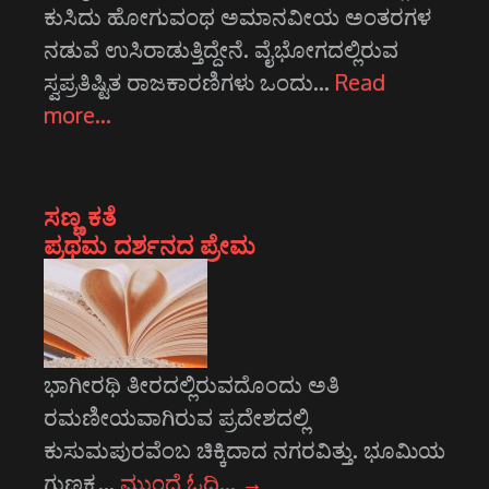
ಕುಸಿದು ಹೋಗುವಂಥ ಅಮಾನವೀಯ ಅಂತರಗಳ
ನಡುವೆ ಉಸಿರಾಡುತ್ತಿದ್ದೇನೆ. ವೈಭೋಗದಲ್ಲಿರುವ
ಸ್ವಪ್ರತಿಷ್ಟಿತ ರಾಜಕಾರಣಿಗಳು ಒಂದು…
Read
more…
ಸಣ್ಣ ಕತೆ
ಪ್ರಥಮ ದರ್ಶನದ ಪ್ರೇಮ
ಭಾಗೀರಥಿ ತೀರದಲ್ಲಿರುವದೊಂದು ಅತಿ
ರಮಣೀಯವಾಗಿರುವ ಪ್ರದೇಶದಲ್ಲಿ
ಕುಸುಮಪುರವೆಂಬ ಚಿಕ್ಕಿದಾದ ನಗರವಿತ್ತು. ಭೂಮಿಯ
ಗುಣಕ್ಕ…
ಮುಂದೆ ಓದಿ…
→