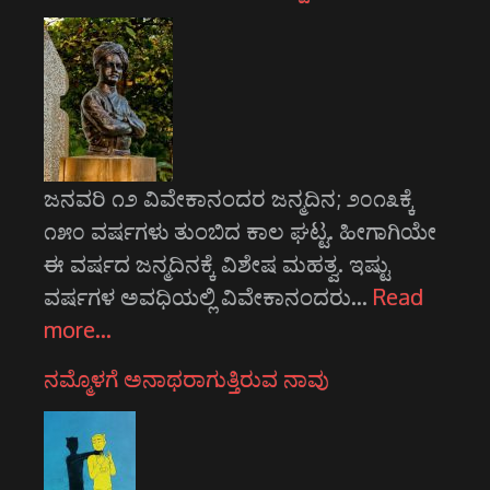
ಜನವರಿ ೧೨ ವಿವೇಕಾನಂದರ ಜನ್ಮದಿನ; ೨೦೧೩ಕ್ಕೆ
೧೫೦ ವರ್ಷಗಳು ತುಂಬಿದ ಕಾಲ ಘಟ್ಟ. ಹೀಗಾಗಿಯೇ
ಈ ವರ್ಷದ ಜನ್ಮದಿನಕ್ಕೆ ವಿಶೇಷ ಮಹತ್ವ. ಇಷ್ಟು
ವರ್ಷಗಳ ಅವಧಿಯಲ್ಲಿ ವಿವೇಕಾನಂದರು…
Read
more…
ನಮ್ಮೊಳಗೆ ಅನಾಥರಾಗುತ್ತಿರುವ ನಾವು