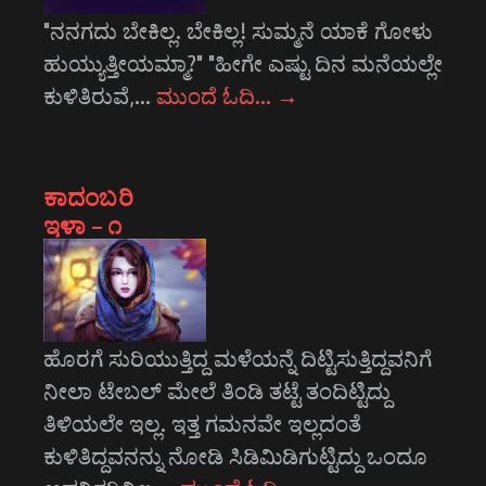
"ನನಗದು ಬೇಕಿಲ್ಲ. ಬೇಕಿಲ್ಲ! ಸುಮ್ಮನೆ ಯಾಕೆ ಗೋಳು
ಹುಯ್ಯುತ್ತೀಯಮ್ಮಾ?" "ಹೀಗೇ ಎಷ್ಟು ದಿನ ಮನೆಯಲ್ಲೇ
ಕುಳಿತಿರುವೆ,…
ಮುಂದೆ ಓದಿ…
→
ಕಾದಂಬರಿ
ಇಳಾ – ೧
ಹೊರಗೆ ಸುರಿಯುತ್ತಿದ್ದ ಮಳೆಯನ್ನೆ ದಿಟ್ಟಿಸುತ್ತಿದ್ದವನಿಗೆ
ನೀಲಾ ಟೇಬಲ್ ಮೇಲೆ ತಿಂಡಿ ತಟ್ಟೆ ತಂದಿಟ್ಟಿದ್ದು
ತಿಳಿಯಲೇ ಇಲ್ಲ. ಇತ್ತ ಗಮನವೇ ಇಲ್ಲದಂತೆ
ಕುಳಿತಿದ್ದವನನ್ನು ನೋಡಿ ಸಿಡಿಮಿಡಿಗುಟ್ಟಿದ್ದು ಒಂದೂ