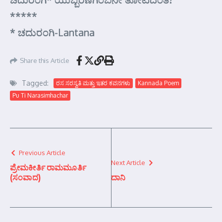
*****
* ಚದುರಂಗಿ-Lantana
Share this Article
Tagged:
ರಸ ಸರಸ್ವತಿ ಮತ್ತು ಇತರ ಕವನಗಳು
Kannada Poem
Pu Ti Narasimhachar
Previous Article
Next Article
ಪ್ರೇಮಕೀರ್ತಿ ರಾಮಮೂರ್ತಿ
(ಸಂವಾದ)
ದಾನಿ