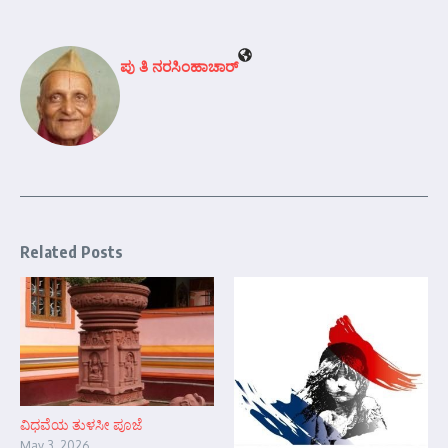
ಪು ತಿ ನರಸಿಂಹಾಚಾರ್
Related Posts
ವಿಧವೆಯ ತುಳಸೀ ಪೂಜೆ
May 3, 2026