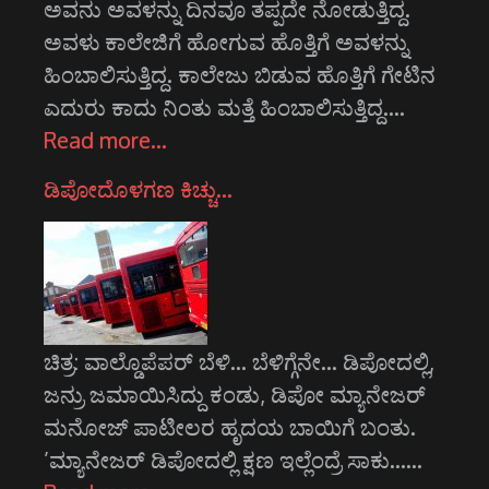
ಅವನು ಅವಳನ್ನು ದಿನವೂ ತಪ್ಪದೇ ನೋಡುತ್ತಿದ್ದ.
ಅವಳು ಕಾಲೇಜಿಗೆ ಹೋಗುವ ಹೊತ್ತಿಗೆ ಅವಳನ್ನು
ಹಿಂಬಾಲಿಸುತ್ತಿದ್ದ. ಕಾಲೇಜು ಬಿಡುವ ಹೊತ್ತಿಗೆ ಗೇಟಿನ
ಎದುರು ಕಾದು ನಿಂತು ಮತ್ತೆ ಹಿಂಬಾಲಿಸುತ್ತಿದ್ದ.…
Read more…
ಡಿಪೋದೊಳಗಣ ಕಿಚ್ಚು…
ಚಿತ್ರ: ವಾಲ್ಡೊಪೆಪರ್‍ ಬೆಳಿ… ಬೆಳಿಗ್ಗೆನೇ… ಡಿಪೋದಲ್ಲಿ,
ಜನ್ರು ಜಮಾಯಿಸಿದ್ದು ಕಂಡು, ಡಿಪೋ ಮ್ಯಾನೇಜರ್
ಮನೋಜ್ ಪಾಟೀಲರ ಹೃದಯ ಬಾಯಿಗೆ ಬಂತು.
’ಮ್ಯಾನೇಜರ್ ಡಿಪೋದಲ್ಲಿ ಕ್ಷಣ ಇಲ್ಲೆಂದ್ರೆ ಸಾಕು……