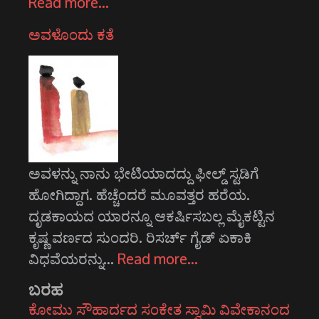
Read more…
ಅವಳೊಂದು ಕತೆ
ಅವಳನ್ನು ನಾನು ಭೇಟಿಯಾದದ್ದು ಫೀಲ್ಡ್ ಸ್ಟಡಿಗೆ
ಹೋಗಿದ್ದಾಗ. ಹೆಚ್ಚೆಂದರೆ ಮೂವತ್ತರ ಹರೆಯ.
ದೃಡಕಾಯದ ಯಾರನ್ನೂ ಆಕರ್ಷಿಸಬಲ್ಲ ಮೈಕಟ್ಟಿನ
ಕೃಷ್ಣ ವರ್ಣದ ಸುಂದರಿ. ರಿಸರ್ಚ್ ಗೈಡ್ ಏಕಾಕಿ
ವಿಧವೆಯರನ್ನು…
Read more…
ಬರಹ
ಕೋಮು ಸೌಹಾರ್ದದ ಸಂಕೇತ ಸ್ವಾಮಿ ವಿವೇಕಾನಂದ