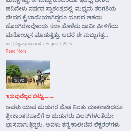
ಹದಿನೇಳು ವರ್ಷದ ಸ್ವಾತಂತ್ರದಲ್ಲಿ, ಮಧ್ಯಮ ತರಗತಿಯ
ಜೀವನ ಕೈ ಬಾಯಿಯಾಗಿದ್ದರೂ ದೂರದ ಆಶಯ
ಹೊಂಗಿರಣವೊಂದು ಸದಾ ಹೊಳೆದು ಭಾವೀ ಪೀಳಿಗೆಯ
ಮನೋಲ್ಲಾಸ ಮಾಡುತ್ತಿತ್ತು. ಆದರೆ ಈ ಮಬ್ಬುಗತ್ತ...
ಡಾ || ವಿಶ್ವನಾಥ ಕಾರ್ನಾಡ
August 2, 2026
Read More
ಸಣ್ಣ ಕಥೆ
ಇರುವುದೆಲ್ಲವ ಬಿಟ್ಟು………
ಅವಳು ಯಾವ ಹುಡುಗರ ಜೊತ ನಿಂತು ಮಾತನಾಡಿದರೂ
ಶ್ರೀಕಾಂತನಪಾಲಿಗೆ ಆ ಹುಡುಗರು ವಿಲನ್‌ಗಳಂತೆಯೇ
ಭಾಸವಾಗುತ್ತಿದ್ದರು. ಅವಳು ತನ್ನ ಕಾಲೇಜಿನ ಲೆಕ್ಚರರ್‌ಗಳು