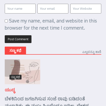
Save my name, email, and website in this
browser for the next time I comment.
ಸಣ್ಣ ಕಥೆ
ಎಲ್ಲವನ್ನೂ ಕಾಣಿ
ಸಣ್ಣ ಕಥೆ
ಯುದ್ಧ
ಬೆಳಕಿನಿಂದ ಜಗಜಗಿಸುವ ಸಂಜೆ ರಾವು ಬಡಿದಂತೆ
ಮಬ್ಬಾಗಿತ್ತು. ಈ ಮಬ್ಬು ಹಿಂದೆಂದೂ ಇದಿಲ್ಲ. ದೇಶದ