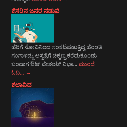
ಕೆಸರಿನ ಜನರ ನಡುವೆ
ಹೆರಿಗೆ ನೋವಿನಿಂದ ಸಂಕಟಪಡುತ್ತಿದ್ದ ಹೆಂಡತಿ
ಗಂಗಾಳನ್ನು ಆಸ್ಪತ್ರೆಗೆ ಚಿಕ್ಕಣ್ಣ ಕರೆದುಕೊಂಡು
ಬಂದಾಗ ಔಟ್ ಪೇಶಂಟ್ ವಿಭಾ…
ಮುಂದೆ
ಓದಿ…
→
ಕಲಾವಿದ