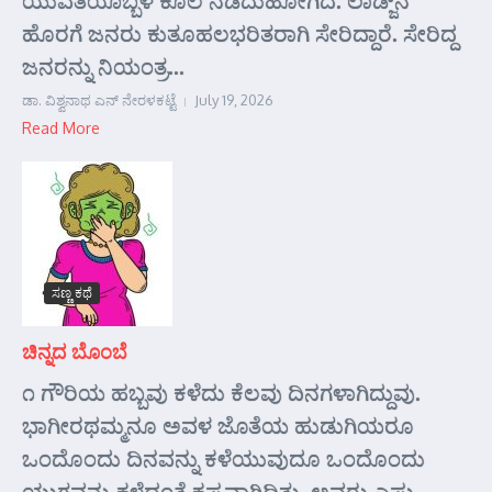
ಯುವತಿಯೊಬ್ಬಳ ಕೊಲೆ ನಡೆದುಹೋಗಿದೆ. ಲಾಡ್ಜ್‌ನ
ಹೊರಗೆ ಜನರು ಕುತೂಹಲಭರಿತರಾಗಿ ಸೇರಿದ್ದಾರೆ. ಸೇರಿದ್ದ
ಜನರನ್ನು ನಿಯಂತ್ರ...
ಡಾ. ವಿಶ್ವನಾಥ ಎನ್ ನೇರಳಕಟ್ಟೆ
July 19, 2026
Read More
ಸಣ್ಣ ಕಥೆ
ಚಿನ್ನದ ಬೊಂಬೆ
೧ ಗೌರಿಯ ಹಬ್ಬವು ಕಳೆದು ಕೆಲವು ದಿನಗಳಾಗಿದ್ದುವು.
ಭಾಗೀರಥಮ್ಮನೂ ಅವಳ ಜೊತೆಯ ಹುಡುಗಿಯರೂ
ಒಂದೊಂದು ದಿನವನ್ನು ಕಳೆಯುವುದೂ ಒಂದೊಂದು
ಯುಗವನ್ನು ಕಳೆದಂತೆ ಕಷ್ಟವಾಗಿದ್ದಿತು. ಅವರು ಎಷ್ಟು