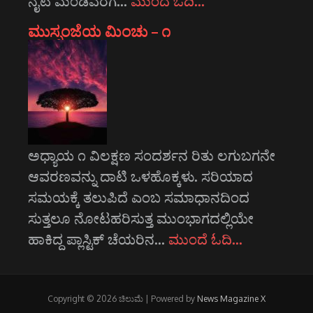
ನೈಟಿ ಮಂಡಿವರೆಗೆ…
ಮುಂದೆ ಓದಿ…
ಮುಸ್ಸಂಜೆಯ ಮಿಂಚು – ೧
ಅಧ್ಯಾಯ ೧ ವಿಲಕ್ಷಣ ಸಂದರ್ಶನ ರಿತು ಲಗುಬಗನೇ
ಆವರಣವನ್ನು ದಾಟಿ ಒಳಹೊಕ್ಕಳು. ಸರಿಯಾದ
ಸಮಯಕ್ಕೆ ತಲುಪಿದೆ ಎಂಬ ಸಮಾಧಾನದಿಂದ
ಸುತ್ತಲೂ ನೋಟಹರಿಸುತ್ತ ಮುಂಭಾಗದಲ್ಲಿಯೇ
ಹಾಕಿದ್ದ ಪ್ಲಾಸ್ಟಿಕ್ ಚೆಯರಿನ…
ಮುಂದೆ ಓದಿ…
Copyright © 2026 ಚಿಲುಮೆ | Powered by
News Magazine X