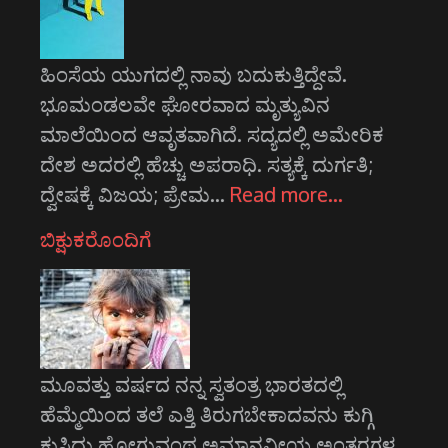
ಹಿಂಸೆಯ ಯುಗದಲ್ಲಿ ನಾವು ಬದುಕುತ್ತಿದ್ದೇವೆ.
ಭೂಮಂಡಲವೇ ಘೋರವಾದ ಮೃತ್ಯುವಿನ
ಮಾಲೆಯಿಂದ ಆವೃತವಾಗಿದೆ. ಸದ್ಯದಲ್ಲಿ ಅಮೇರಿಕ
ದೇಶ ಅದರಲ್ಲಿ ಹೆಚ್ಚು ಅಪರಾಧಿ. ಸತ್ಯಕ್ಕೆ ದುರ್ಗತಿ;
ದ್ವೇಷಕ್ಕೆ ವಿಜಯ; ಪ್ರೇಮ…
Read more…
ಬಿಕ್ಷುಕರೊಂದಿಗೆ
ಮೂವತ್ತು ವರ್ಷದ ನನ್ನ ಸ್ವತಂತ್ರ ಭಾರತದಲ್ಲಿ
ಹೆಮ್ಮೆಯಿಂದ ತಲೆ ಎತ್ತಿ ತಿರುಗಬೇಕಾದವನು ಕುಗ್ಗಿ
ಕುಸಿದು ಹೋಗುವಂಥ ಅಮಾನವೀಯ ಅಂತರಗಳ