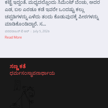
ಕಟ್ಟೆ ಇದ್ದಂತೆ. ಮಧ್ಯದಲ್ಲೊಂದು ಸಿಮೆಂಟ್ ಬೆಂಚು, ಅದರ
ಎಡ, ಬಲ ಎರಡೂ ಕಡೆ ಇವರೇ ಒಂದಷ್ಟು ಕಲ್ಲು
ಚಪ್ಪಡಿಗಳನ್ನು ಎಳೆದು ತಂದು ಕೊಡುವುದಕ್ಕೆ ಪೀಠಗಳನ್ನು
ಮಾಡಿಕೊಂಡಿದ್ದಾರೆ. ಸ...
ವರದರಾಜನ್ ಟಿ ಆರ್
July 5, 2026
Read More
ಸಣ್ಣ ಕತೆ
ಧರ್ಮಸಂಸ್ಥಾಪನಾರ್ಥಾಯ