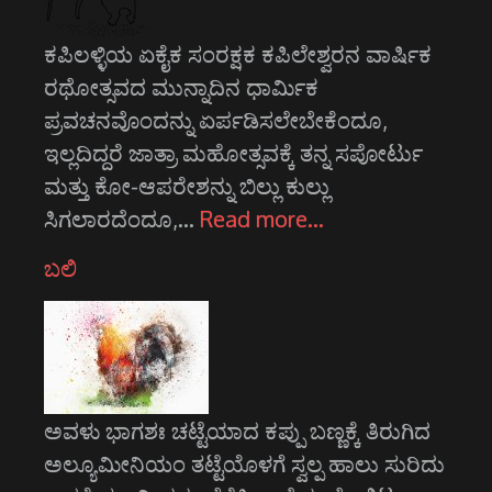
ಕಪಿಲಳ್ಳಿಯ ಏಕೈಕ ಸಂರಕ್ಷಕ ಕಪಿಲೇಶ್ವರನ ವಾರ್ಷಿಕ
ರಥೋತ್ಸವದ ಮುನ್ನಾದಿನ ಧಾರ್ಮಿಕ
ಪ್ರವಚನವೊಂದನ್ನು ಏರ್ಪಡಿಸಲೇಬೇಕೆಂದೂ,
ಇಲ್ಲದಿದ್ದರೆ ಜಾತ್ರಾ ಮಹೋತ್ಸವಕ್ಕೆ ತನ್ನ ಸಪೋರ್ಟು
ಮತ್ತು ಕೋ-ಆಪರೇಶನ್ನು ಬಿಲ್ಲು ಕುಲ್ಲು
ಸಿಗಲಾರದೆಂದೂ,…
Read more…
ಬಲಿ
ಅವಳು ಭಾಗಶಃ ಚಟ್ಟೆಯಾದ ಕಪ್ಪು ಬಣ್ಣಕ್ಕೆ ತಿರುಗಿದ
ಅಲ್ಯೂಮೀನಿಯಂ ತಟ್ಟೆಯೊಳಗೆ ಸ್ವಲ್ಪ ಹಾಲು ಸುರಿದು