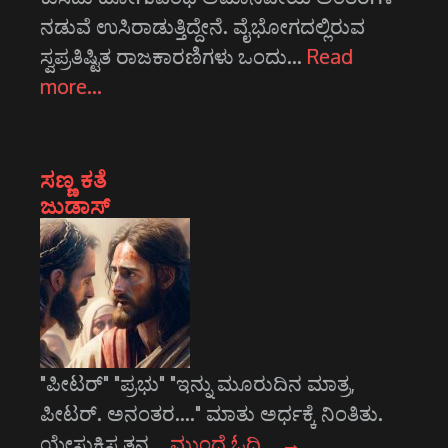
ನಡುವೆ ಉಸಿರಾಡುತ್ತಿದ್ದೇನೆ. ವೈಭೋಗದಲ್ಲಿರುವ
ಸ್ವಪ್ರತಿಷ್ಟಿತ ರಾಜಕಾರಣಿಗಳು ಒಂದು…
Read
more…
ಸಣ್ಣ ಕತೆ
ಜುಡಾಸ್
"ಪೀಟರ್" "ಪ್ರಭು" "ಇನ್ನು ಮೂರುದಿನ ಮಾತ್ರ,
ಪೀಟರ್. ಅನಂತರ...." ಮಾತು ಅರ್ಧಕ್ಕೆ ನಿಂತಿತು.
ಯೇಸುಕ್ರಿಸ್ತ ತನ್ನ…
ಮುಂದೆ ಓದಿ…
→