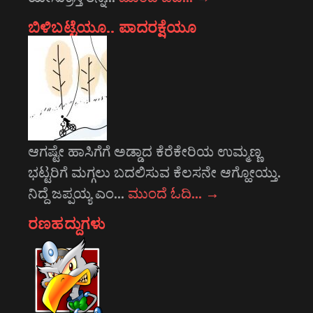
ಬಿಳಿಬಟ್ಟೆಯೂ.. ಪಾದರಕ್ಷೆಯೂ
ಆಗಷ್ಟೇ ಹಾಸಿಗೆಗೆ ಅಡ್ಡಾದ ಕೆರೆಕೇರಿಯ ಉಮ್ಮಣ್ಣ
ಭಟ್ಟರಿಗೆ ಮಗ್ಗಲು ಬದಲಿಸುವ ಕೆಲಸನೇ ಆಗ್ಹೋಯ್ತು.
ನಿದ್ದೆ ಜಪ್ಪಯ್ಯ ಎಂ…
ಮುಂದೆ ಓದಿ…
→
ರಣಹದ್ದುಗಳು