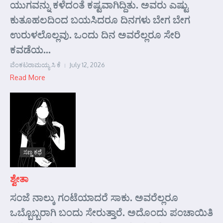
ಯುಗವನ್ನು ಕಳೆದಂತೆ ಕಷ್ಟವಾಗಿದ್ದಿತು. ಅವರು ಎಷ್ಟು
ಕುತೂಹಲದಿಂದ ಬಯಸಿದರೂ ದಿನಗಳು ಬೇಗ ಬೇಗ
ಉರುಳಲೊಲ್ಲವು. ಒಂದು ದಿನ ಅವರೆಲ್ಲರೂ ಸೇರಿ
ಕವಡೆಯ...
ವೆಂಕಟರಾಮಯ್ಯ ಸಿ ಕೆ
July 12, 2026
Read More
ಸಣ್ಣ ಕಥೆ
ಶ್ವೇತಾ
ಸಂಜೆ ನಾಲ್ಕು ಗಂಟೆಯಾದರೆ ಸಾಕು. ಅವರೆಲ್ಲರೂ
ಒಬ್ಬೊಬ್ಬರಾಗಿ ಬಂದು ಸೇರುತ್ತಾರೆ. ಅದೊಂದು ಪಂಚಾಯಿತಿ