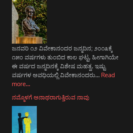
ಜನವರಿ ೧೨ ವಿವೇಕಾನಂದರ ಜನ್ಮದಿನ; ೨೦೧೩ಕ್ಕೆ
೧೫೦ ವರ್ಷಗಳು ತುಂಬಿದ ಕಾಲ ಘಟ್ಟ. ಹೀಗಾಗಿಯೇ
ಈ ವರ್ಷದ ಜನ್ಮದಿನಕ್ಕೆ ವಿಶೇಷ ಮಹತ್ವ. ಇಷ್ಟು
ವರ್ಷಗಳ ಅವಧಿಯಲ್ಲಿ ವಿವೇಕಾನಂದರು…
Read
more…
ನಮ್ಮೊಳಗೆ ಅನಾಥರಾಗುತ್ತಿರುವ ನಾವು