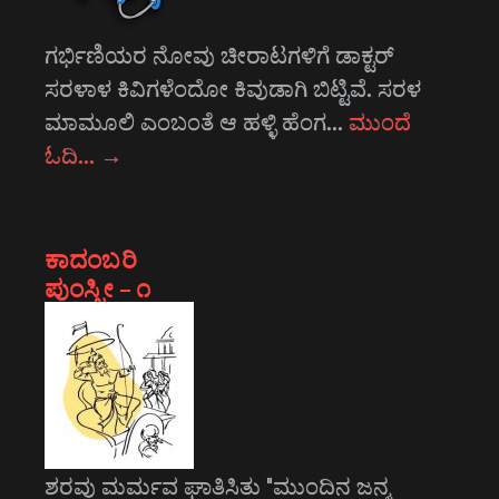
ಗರ್ಭಿಣಿಯರ ನೋವು ಚೀರಾಟಗಳಿಗೆ ಡಾಕ್ಟರ್
ಸರಳಾಳ ಕಿವಿಗಳೆಂದೋ ಕಿವುಡಾಗಿ ಬಿಟ್ಟಿವೆ. ಸರಳ
ಮಾಮೂಲಿ ಎಂಬಂತೆ ಆ ಹಳ್ಳಿ ಹೆಂಗ…
ಮುಂದೆ
ಓದಿ…
→
ಕಾದಂಬರಿ
ಪುಂಸ್ತ್ರೀ – ೧
ಶರವು ಮರ್ಮವ ಘಾತಿಸಿತು "ಮುಂದಿನ ಜನ್ಮ