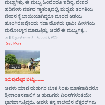
ಮಬ್ಬಾಗಿತ್ತು. ಈ ಮಬ್ಬು ಹಿಂದೆಂದೂ ಇದಿಲ್ಲ. ದೇಶದ
ಹದಿನೇಳು ವರ್ಷದ ಸ್ವಾತಂತ್ರದಲ್ಲಿ, ಮಧ್ಯಮ ತರಗತಿಯ
ಜೀವನ ಕೈ ಬಾಯಿಯಾಗಿದ್ದರೂ ದೂರದ ಆಶಯ
ಹೊಂಗಿರಣವೊಂದು ಸದಾ ಹೊಳೆದು ಭಾವೀ ಪೀಳಿಗೆಯ
ಮನೋಲ್ಲಾಸ ಮಾಡುತ್ತಿತ್ತು. ಆದರೆ ಈ ಮಬ್ಬುಗತ್ತ...
ಡಾ || ವಿಶ್ವನಾಥ ಕಾರ್ನಾಡ
August 2, 2026
Read More
ಸಣ್ಣ ಕಥೆ
ಇರುವುದೆಲ್ಲವ ಬಿಟ್ಟು………
ಅವಳು ಯಾವ ಹುಡುಗರ ಜೊತ ನಿಂತು ಮಾತನಾಡಿದರೂ
ಶ್ರೀಕಾಂತನಪಾಲಿಗೆ ಆ ಹುಡುಗರು ವಿಲನ್‌ಗಳಂತೆಯೇ
ಭಾಸವಾಗುತ್ತಿದ್ದರು. ಅವಳು ತನ್ನ ಕಾಲೇಜಿನ ಲೆಕ್ಚರರ್‌ಗಳು