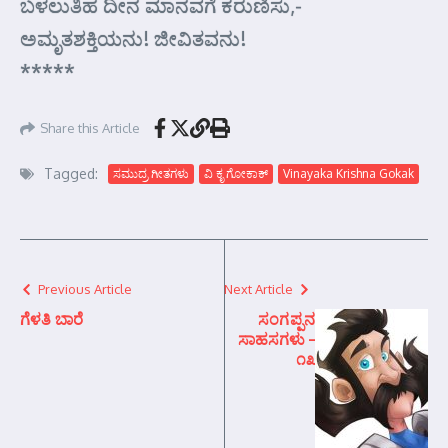
ಬಳಲುತಿಹ ದೀನ ಮಾನವಗೆ ಕರುಣಿಸು,-
ಅಮೃತಶಕ್ತಿಯನು! ಜೀವಿತವನು!
*****
Share this Article
Tagged:
ಸಮುದ್ರ ಗೀತಗಳು
ವಿ ಕೃ ಗೋಕಾಕ್
Vinayaka Krishna Gokak
Previous Article
Next Article
ಗೆಳತಿ ಬಾರೆ
ಸಂಗಪ್ಪನ
ಸಾಹಸಗಳು –
೧೩