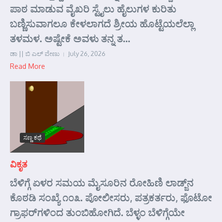
ಪಾಠ ಮಾಡುವ ವೈಖರಿ ಸ್ಟೈಲು ಹೈಲುಗಳ ಕುರಿತು
ಬಣ್ಣಿಸುವಾಗಲೂ ಕೇಳಲಾಗದೆ ಶ್ರೀಯ ಹೊಟ್ಟೆಯಲೆಲ್ಲಾ
ತಳಮಳ. ಅಷ್ಟೇಕೆ ಅವಳು ತನ್ನ ತ...
ಡಾ || ಬಿ ಎಲ್ ವೇಣು
July 26, 2026
Read More
ಸಣ್ಣ ಕಥೆ
ವಿಕೃತ
ಬೆಳಿಗ್ಗೆ ಏಳರ ಸಮಯ ಮೈಸೂರಿನ ರೋಹಿಣಿ ಲಾಡ್ಜ್‌ನ
ಕೊಠಡಿ ಸಂಖ್ಯೆ ೧೦೩. ಪೋಲೀಸರು, ಪತ್ರಕರ್ತರು, ಫೊಟೋ
ಗ್ರಾಫರ್‌ಗಳಿಂದ ತುಂಬಿಹೋಗಿದೆ. ಬೆಳ್ಳಂ ಬೆಳಿಗ್ಗೆಯೇ