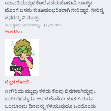
ಯುವತಿಯೊಬ್ಬಳ ಕೊಲೆ ನಡೆದುಹೋಗಿದೆ. ಲಾಡ್ಜ್‌ನ
ಹೊರಗೆ ಜನರು ಕುತೂಹಲಭರಿತರಾಗಿ ಸೇರಿದ್ದಾರೆ. ಸೇರಿದ್ದ
ಜನರನ್ನು ನಿಯಂತ್ರ...
ಡಾ. ವಿಶ್ವನಾಥ ಎನ್ ನೇರಳಕಟ್ಟೆ
July 19, 2026
Read More
ಸಣ್ಣ ಕಥೆ
ಚಿನ್ನದ ಬೊಂಬೆ
೧ ಗೌರಿಯ ಹಬ್ಬವು ಕಳೆದು ಕೆಲವು ದಿನಗಳಾಗಿದ್ದುವು.
ಭಾಗೀರಥಮ್ಮನೂ ಅವಳ ಜೊತೆಯ ಹುಡುಗಿಯರೂ
ಒಂದೊಂದು ದಿನವನ್ನು ಕಳೆಯುವುದೂ ಒಂದೊಂದು