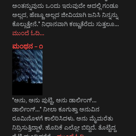
ಅಂತನ್ನುವುದು ಒಂದು ಇರುವುದೇ ಆದಲ್ಲಿ ಗಂಡೂ
ಅಲ್ಲದ, ಹೆಣ್ಣೂ ಅಲ್ಲದ ಜೀವಿಯಾಗಿ ಜನಿಸಿ ನಿನ್ನನ್ನು
ಕೊಲ್ಲುತ್ತೇನೆ." ನಿಧಾನವಾಗಿ ಕಣ್ಣುತೆರೆದು ಸುತ್ತಲೂ…
ಮುಂದೆ ಓದಿ…
ಮಂಥನ – ೧
"ಅನು, ಅನು ಪುಟ್ಟಿ, ಅನು ಡಾರ್ಲಿಂಗ್...
ಡಾರ್ಲಿಂಗ್..." ನೀಲಾ ಕೂಗುತ್ತಾ ಅನುವಿನ
ರೂಮಿನೊಳಗೆ ಕಾಲಿರಿಸಿದಳು. ಅನು ಮೈಮರೆತು
ನಿದ್ರಿಸುತ್ತಿದ್ದಾಳೆ. ಹೊದಿಕೆ ಎಲ್ಲೋ ಬಿದ್ದಿದೆ. ತೊಟ್ಟಿದ್ದ