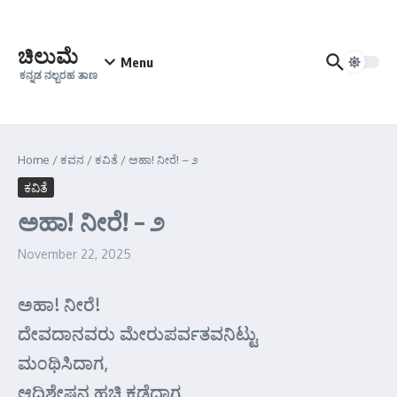
Skip to content
ಚಿಲುಮೆ
Menu
ಕನ್ನಡ ನಲ್ಬರಹ ತಾಣ
Home
/
ಕವನ
/
ಕವಿತೆ
/
ಅಹಾ! ನೀರೆ! – ೨
ಕವಿತೆ
ಅಹಾ! ನೀರೆ! – ೨
November 22, 2025
ಅಹಾ! ನೀರೆ!
ದೇವದಾನವರು ಮೇರುಪರ್ವತವನಿಟ್ಟು
ಮ೦ಥಿಸಿದಾಗ,
ಆದಿಶೇಷನ ಹಚ್ಚಿ ಕಡೆದಾಗ,