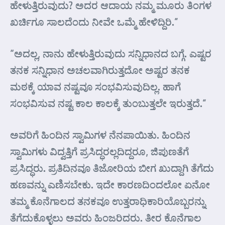
ಹೇಳುತ್ತಿರುವುದು? ಅದರ ಆದಾಯ ನಮ್ಮ ಮೂರು ತಿಂಗಳ
ಖರ್ಚಿಗೂ ಸಾಲದೆಂದು ನೀವೇ ಒಮ್ಮೆ ಹೇಳಿದ್ದಿರಿ.”
“ಅದಲ್ಲ, ನಾನು ಹೇಳುತ್ತಿರುವುದು ಸನ್ನಿಧಾನದ ಬಗ್ಗೆ. ಎಷ್ಟರ
ತನಕ ಸನ್ನಿಧಾನ ಅಚಲವಾಗಿರುತ್ತದೋ ಅಷ್ಟರ ತನಕ
ಮಠಕ್ಕೆ ಯಾವ ನಷ್ಟವೂ ಸಂಭವಿಸುವುದಿಲ್ಲ. ಹಾಗೆ
ಸಂಭವಿಸುವ ನಷ್ಟ ಕಾಲ ಕಾಲಕ್ಕೆ ತುಂಬುತ್ತಲೇ ಇರುತ್ತದೆ.”
ಅವರಿಗೆ ಹಿಂದಿನ ಸ್ವಾಮಿಗಳ ನೆನಪಾಯಿತು. ಹಿಂದಿನ
ಸ್ವಾಮಿಗಳು ವಿದ್ವತ್ತಿಗೆ ಪ್ರಸಿದ್ಧರಲ್ಲದಿದ್ದರೂ, ಜಿಪುಣತೆಗೆ
ಪ್ರಸಿದ್ಧರು. ಪ್ರತಿದಿನವೂ ತಿಜೋರಿಯ ಬೀಗ ಖುದ್ದಾಗಿ ತೆಗೆದು
ಹಣವನ್ನು ಎಣಿಸಬೇಕು. ಇದೇ ಕಾರಣದಿಂದಲೋ ಏನೋ
ತಮ್ಮ ಕೊನೆಗಾಲದ ತನಕವೂ ಉತ್ತರಾಧಿಕಾರಿಯೊಬ್ಬರನ್ನು
ತೆಗೆದುಕೊಳ್ಳಲು ಅವರು ಹಿಂಜರಿದರು. ತೀರ ಕೊನೆಗಾಲ