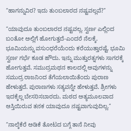
“ಹಾಗನ್ನುವಿರ? ಇದು ತುಂಬಲಾರದ ನಷ್ಟವಲ್ಲವೆ?”
“ಯಾವುದೂ ತುಂಬಲಾರದ ನಷ್ಟವಲ್ಲ. ಸ್ವರ್ಣ ಎಲ್ಲಿಂದ
ಬಂತೋ ಅಲ್ಲಿಗೆ ಹೋಗುತ್ತದೆ-ಎಂದರೆ ನೆಲಕ್ಕೆ.
ಭೂಮಿಯನ್ನು ವಸುಂಧರೆಯೆಂದು ಕರೆಯುತ್ತಾರಷ್ಟೆ. ಭೂಮಿ
ಸ್ವರ್ಣ ಗರ್ಭೆ ಕೂಡ ಹೌದು. ಇನ್ನು ಮುತ್ತುರತ್ನಗಳು ಸಾಗರಕ್ಕೆ
ಹೋಗುತ್ತವೆ. ಸಮುದ್ರಮಥನ ಕಾಲದಲ್ಲಿ ಅವುಗಳನ್ನು
ಸಮುದ್ರ ರಾಜನಿಂದ ತೆಗೆಯಲಾಯಿತೆಂದು ಪುರಾಣ
ಹೇಳುತ್ತದೆ. ಪುರಾಣಗಳು ಸತ್ಯವನ್ನೇ ಹೇಳುತ್ತವೆ. ಶ್ರೀಗಳು
ಇದಕ್ಕೆಲ್ಲ ಬೇಸರಿಸಬಾರದು. ಮಠದ ಅತ್ಯಮೂಲವಾದ
ಆಸ್ತಿಯಿರುವ ತನಕ ಯಾವುದೂ ನಷ್ಟವಾಗುವುದಿಲ್ಲ.”
“ನಾಲ್ಕೆಕೆರೆ ಅಡಿಕೆ ತೋಟದ ಬಗ್ಗೆ ತಾನೆ ನೀವು