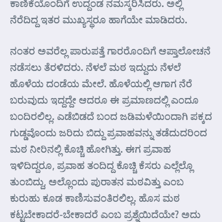
ಕಾಣಿಕೆಯೊಂದಿಗೆ ಉದ್ದಂಡ ನಮಸ್ಕರಿಸಿದರು. ಅಲ್ಲಿ
ನೆರೆದಿದ್ದ ಇತರ ಮುಖ್ಯಸ್ಥರೂ ಹಾಗೆಯೇ ಮಾಡಿದರು.
ನಂತರ ಅವರೆಲ್ಲ ಪಾರುಪತ್ತೆ ಗಾರರೊಂದಿಗೆ ಆಪ್ತಾಲೋಚನೆ
ನಡೆಸಲು ತೆರಳಿದರು. ನೆಳಲೆ ಮಠ ಇದ್ದುದು ನೆಳಲೆ
ಹೊಳೆಯ ದಂಡೆಯ ಮೇಲೆ. ಹೊಳೆಯಲ್ಲಿ ಆಗಾಗ ನೆರೆ
ಬರುವುದು ಇದ್ದದ್ದೇ ಆದರೂ ಈ ಪ್ರಮಾಣದಲ್ಲಿ ಎಂದೂ
ಬಂದಿರಲಿಲ್ಲ. ಎಡೆಬಿಡದೆ ಬಂದ ಜಡಿಮಳೆಯಿಂದಾಗಿ ಪಕ್ಕದ
ಗುಡ್ಡವೊಂದು ಜರಿದು ಬಿದ್ದು ಪ್ರವಾಹವನ್ನು ತಡೆದುದರಿಂದ
ಮಠ ನೀರಿನಲ್ಲಿ ಕೊಚ್ಚಿ ಹೋಗಿತ್ತು. ಈಗ ಪ್ರವಾಹ
ಇಳಿದಿದ್ದರೂ, ಪ್ರವಾಹ ತಂದಿದ್ದ ಕೊಚ್ಚಿ ಕೆಸರು ಎಲ್ಲೆಲ್ಲೊ
ತುಂಬಿದ್ದು, ಅಲ್ಲೊಂದು ಪುರಾತನ ಮಠವಿತ್ತು ಎಂಬ
ಕುರುಹು ಕೂಡ ಕಾಣಿಸುವಂತಿರಲಿಲ್ಲ. ಹೊಸ ಮಠ
ಕಟ್ಟಬೇಕಾದರೆ-ಬೇಕಾದರೆ ಎಂಬ ಪ್ರಶ್ನೆಯಿದೆಯೇ? ಅದು