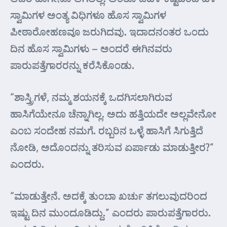
ಸ್ವಾಮಿಗಳ ಅಂತ್ಯ ವಿಧಿಗಳೂ ಹೊಸ ಸ್ವಾಮಿಗಳ
ಪೀಠಾರೋಹಣವೂ ಜರುಗಿದವು. ಇದಾದನಂತರ ಒಂದು
ದಿನ ಹೊಸ ಸ್ವಾಮಿಗಳು – ಅಂದರೆ ಈಗಿನವರು
ಪಾರುಪತ್ತೆಗಾರರನ್ನು ಕರೆಸಿಕೊಂಡು.
“ಶಾಸ್ತ್ರಿಗಳೆ, ನಮ್ಮ ಶಯನಕ್ಕೆ ಒದಗಿಸಲಾಗಿರುವ
ಹಾಸಿಗೆಯೇನೂ ಚೆನ್ನಾಗಿಲ್ಲ. ಅದು ಹತ್ತಿಯದೇ ಅಲ್ಲವೇನೋ
ಎಂಬ ಸಂದೇಹ ನಮಗೆ. ರಬ್ಬರಿನ ಒಳ್ಳೆ ಹಾಸಿಗೆ ಸಿಗುತ್ತಿದೆ
ನೋಡಿ, ಅದೊಂದನ್ನು ತರಿಸುವ ಏರ್ಪಾಡು ಮಾಡುತ್ತೀರ?”
ಎಂದರು.
“ಮಾಡುತ್ತೇನೆ. ಅದಕ್ಕೆ ತುಂಬಾ ಖರ್ಚು ತಗಲುವುದರಿಂದ
ಇಷ್ಟು ದಿನ ಮುಂದೂಡಿದ್ದು.” ಎಂದರು ಪಾರುಪತ್ತೆಗಾರರು.