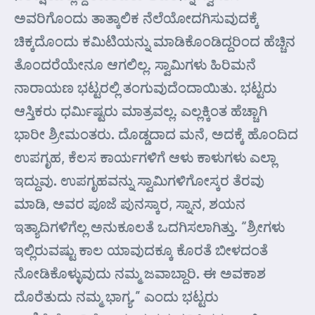
ಅವರಿಗೊಂದು ತಾತ್ಕಾಲಿಕ ನೆಲೆಯೋದಗಿಸುವುದಕ್ಕೆ
ಚಿಕ್ಕದೊಂದು ಕಮಿಟಿಯನ್ನು ಮಾಡಿಕೊಂಡಿದ್ದರಿಂದ ಹೆಚ್ಚಿನ
ತೊಂದರೆಯೇನೂ ಆಗಲಿಲ್ಲ. ಸ್ವಾಮಿಗಳು ಹಿರಿಮನೆ
ನಾರಾಯಣ ಭಟ್ಟರಲ್ಲಿ ತಂಗುವುದೆಂದಾಯಿತು. ಭಟ್ಟರು
ಆಸ್ತಿಕರು ಧರ್ಮಿಷ್ಟರು ಮಾತ್ರವಲ್ಲ. ಎಲ್ಲಕ್ಕಿಂತ ಹೆಚ್ಚಾಗಿ
ಭಾರೀ ಶ್ರೀಮಂತರು. ದೊಡ್ಡದಾದ ಮನೆ, ಅದಕ್ಕೆ ಹೊಂದಿದ
ಉಪಗೃಹ, ಕೆಲಸ ಕಾರ್ಯಗಳಿಗೆ ಆಳು ಕಾಳುಗಳು ಎಲ್ಲಾ
ಇದ್ದುವು. ಉಪಗೃಹವನ್ನು ಸ್ವಾಮಿಗಳಿಗೋಸ್ಕರ ತೆರವು
ಮಾಡಿ, ಅವರ ಪೂಜೆ ಪುನಸ್ಕಾರ, ಸ್ನಾನ, ಶಯನ
ಇತ್ಯಾದಿಗಳಿಗೆಲ್ಲ ಅನುಕೂಲತೆ ಒದಗಿಸಲಾಗಿತ್ತು. “ಶ್ರೀಗಳು
ಇಲ್ಲಿರುವಷ್ಟು ಕಾಲ ಯಾವುದಕ್ಕೂ ಕೊರತೆ ಬೀಳದಂತೆ
ನೋಡಿಕೊಳ್ಳುವುದು ನಮ್ಮ ಜವಾಬ್ದಾರಿ. ಈ ಅವಕಾಶ
ದೊರೆತುದು ನಮ್ಮ ಭಾಗ್ಯ.” ಎಂದು ಭಟ್ಟರು