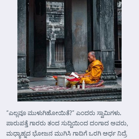
“ಎಲ್ಲವೂ ಮುಳುಗಿಹೋಯಿತೆ?” ಎಂದರು ಸ್ವಾಮಿಗಳು.
ಪಾರುಪತ್ತೆ ಗಾರರು ತಂದ ಸುದ್ದಿಯಿಂದ ದಂಗಾದ ಅವರು,
ಮಧ್ಯಾಹ್ನದ ಭೋಜನ ಮುಗಿಸಿ ಗಾದಿಗೆ ಒರಗಿ ಅರ್ಧ ನಿದ್ರೆ