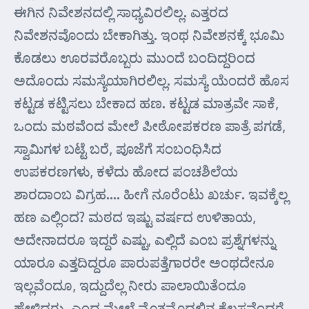
ಈಗಿನ ನಿವೇಶನದಲ್ಲಿ ಸಾಧ್ಯವಿರಲಿಲ್ಲ. ಎತ್ತರದ
ನಿವೇಶನವೊಂದು ಬೇಕಾಗಿತ್ತು. ಇಂಥ ನಿವೇಶನಕ್ಕೆ ಭೂಮಿ
ಕೊಡಲು ಊರವರೊಬ್ಬರು ಮುಂದೆ ಬಂದಿದ್ದರಿಂದ
ಅದೊಂದು ಸಮಸ್ಯೆಯಾಗಿರಲಿಲ್ಲ. ಸಮಸ್ಯೆ ಯೆಂದರೆ ಹೊಸ
ಕಟ್ಟಡ ಕಟ್ಟಿಸಲು ಬೇಕಾದ ಹಣ. ಕಟ್ಟಡ ಮಾತ್ರವೇ ಸಾಕೆ,
ಒಂದು ಮಠವೆಂದ ಮೇಲೆ ಪೀಠೋಪಕರಣ ಪಾತ್ರೆ ಪಗಡೆ,
ಸ್ವಾಮಿಗಳ ಬಟ್ಟೆ ಬರೆ, ಪೂಜೆಗೆ ಸಂಬಂಧಿಸಿದ
ಉಪಕರಣಗಳು, ಕಳೆದು ಹೋದ ಪಂಚಶಿಲೆಯ
ಶಾರದಾಂಬ ವಿಗ್ರಹ…. ಹೀಗೆ ನೂರೆಂಟು ಖರ್ಚು. ಇವಕ್ಕೆಲ್ಲ
ಹಣ ಎಲ್ಲಿಂದ? ಮಠದ ಇಷ್ಟು ವರ್ಷದ ಉಳಿತಾಯ,
ಅದೇನಾದರೂ ಇದ್ದರೆ ಎಷ್ಟು, ಎಲ್ಲಿದೆ ಎಂಬ ಪ್ರಶ್ನೆಗಳನ್ನು
ಯಾರೂ ಎತ್ತದಿದ್ದರೂ ಪಾರುಪತ್ತೆಗಾರರೇ ಅಂಥದೇನೂ
ಇಲ್ಲವೆಂದೂ, ಇದ್ದುದೆಲ್ಲ ನೀರು ಪಾಲಾಯಿತೆಂದೂ
ಹೇಳಿದರು. ಎಂದ ಮೇಲೆ ಮೊತ್ತಮೊದಲಿನ ಕೆಲಸವೆಂದರೆ