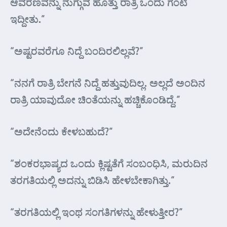
ಆವರಣವನ್ನು ನುಗ್ಗುವ ಹೊತ್ತು ರಾತ್ರಿ ಒಂದು ಗಂಟಿ
ಇದ್ದೀತು.”
“ಅಷ್ಟರವರೆಗೂ ನಿದ್ದೆ ಬಂದಿರಲಿಲ್ಲವೆ?”
“ನನಗೆ ರಾತ್ರಿ ಬೇಗನೆ ನಿದ್ದೆ ಹತ್ತುವುದಿಲ್ಲ. ಅಲ್ಲದೆ ಅಂದಿನ
ರಾತ್ರಿ ಯಾವುದೋ ಚಿಂತೆಯನ್ನು ಹಚ್ಚಿಕೊಂಡಿದ್ದೆ.”
“ಅದೇನೆಂದು ಕೇಳಬಹುದೆ?”
“ಶಂಕರಭಾಷ್ಯದ ಒಂದು ಕ್ಲಿಷ್ಟತೆಗೆ ಸಂಬಂಧಿಸಿ, ಮರುದಿನ
ತರಗತಿಯಲ್ಲಿ ಅದನ್ನು ಬಿಡಿಸಿ ಹೇಳಬೇಕಾಗಿತ್ತು.”
“ತರಗತಿಯಲ್ಲಿ ಇಂಥ ಸಂಗತಿಗಳನ್ನು ಹೇಳುತ್ತೀರ?”