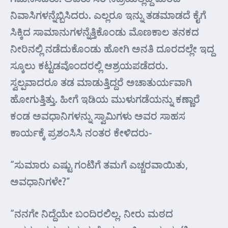
ನಿವಾಸಿಗಳನ್ನೆಬ್ಬಿಸಿದರು. ಎಲ್ಲರೂ ಇನ್ನು ತಡಮಾಡದೆ ಕೈಗೆ
ಸಿಕ್ಕಿದ ಸಾಮಾನುಗಳನ್ನೆತ್ತಿಕೊಂಡು ಮೊಣಕಾಲ ತನಕದ
ನೀರಿನಲ್ಲಿ ನಡೆದುಕೊಂಡು ಹೋಗಿ ಅನತಿ ದೂರದಲ್ಲೇ ಇದ್ದ
ಸ್ಕೂಲು ಕಟ್ಟಡವೊಂದರಲ್ಲಿ ಆಶ್ರಯಪಡೆದರು.
ಸ್ವಲ್ಪವಾದರೂ ತಡ ಮಾಡುತ್ತಿದ್ದರೆ ಅಚಾತುರ್ಯವಾಗಿ
ಹೋಗುತ್ತಿತ್ತು. ಹೀಗೆ ಇಡಿಯ ಮುಳುಗಡೆಯನ್ನು ಕಣ್ಣಾರೆ
ಕಂಡ ಅವಧಾನಿಗಳನ್ನು ಸ್ವಾಮಿಗಳು ಅವರ ಸಾಹಸ
ಕಾರ್ಯಕ್ಕೆ ಪ್ರಶಂಸಿಸಿ ನಂತರ ಕೇಳಿದರು-
“ಸುಮಾರು ಎಷ್ಟು ಗಂಟಿಗೆ ತಮಗೆ ಎಚ್ಚರವಾಯಿತು,
ಅವಧಾನಿಗಳೇ?”
“ನನಗೇ ನಿದ್ದೆಯೇ ಬಂದಿರಲಿಲ್ಲ. ನೀರು ಮಠದ