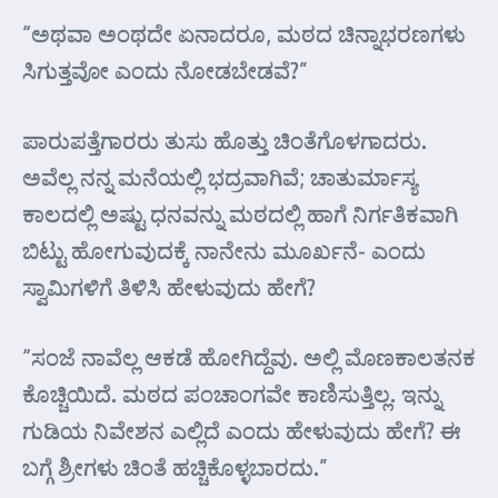
“ಅಥವಾ ಅಂಥದೇ ಏನಾದರೂ, ಮಠದ ಚಿನ್ನಾಭರಣಗಳು
ಸಿಗುತ್ತವೋ ಎಂದು ನೋಡಬೇಡವೆ?”
ಪಾರುಪತ್ತೆಗಾರರು ತುಸು ಹೊತ್ತು ಚಿಂತೆಗೊಳಗಾದರು.
ಅವೆಲ್ಲ ನನ್ನ ಮನೆಯಲ್ಲಿ ಭದ್ರವಾಗಿವೆ; ಚಾತುರ್ಮಾಸ್ಯ
ಕಾಲದಲ್ಲಿ ಅಷ್ಟು ಧನವನ್ನು ಮಠದಲ್ಲಿ ಹಾಗೆ ನಿರ್ಗತಿಕವಾಗಿ
ಬಿಟ್ಟು ಹೋಗುವುದಕ್ಕೆ ನಾನೇನು ಮೂರ್ಖನೆ- ಎಂದು
ಸ್ವಾಮಿಗಳಿಗೆ ತಿಳಿಸಿ ಹೇಳುವುದು ಹೇಗೆ?
“ಸಂಜೆ ನಾವೆಲ್ಲ ಆಕಡೆ ಹೋಗಿದ್ದೆವು. ಅಲ್ಲಿ ಮೊಣಕಾಲತನಕ
ಕೊಚ್ಚಿಯಿದೆ. ಮಠದ ಪಂಚಾಂಗವೇ ಕಾಣಿಸುತ್ತಿಲ್ಲ. ಇನ್ನು
ಗುಡಿಯ ನಿವೇಶನ ಎಲ್ಲಿದೆ ಎಂದು ಹೇಳುವುದು ಹೇಗೆ? ಈ
ಬಗ್ಗೆ ಶ್ರೀಗಳು ಚಿಂತೆ ಹಚ್ಚಿಕೊಳ್ಳಬಾರದು.”