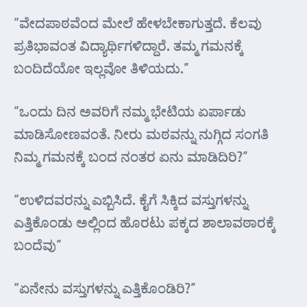
“ವೇದಪಾಠವೆಂದ ಮೇಲೆ ಹೇಳಬೇಕಾಗುತ್ತದೆ. ಕೆಲವು
ಪ್ರತಿಭಾವಂತ ವಿದ್ಯಾರ್ಥಿಗಳಿದ್ದಾರೆ. ತಮ್ಮ ಗಮನಕ್ಕೆ
ಬಂದಿದೆಯೋ ಇಲ್ಲವೋ ತಿಳಿಯದು.”
“ಒಂದು ದಿನ ಅವರಿಗೆ ನಮ್ಮ ಭೇಟಿಯ ಏರ್ಪಾಡು
ಮಾಡಿಸೋಣವಂತೆ. ನೀರು ಮಠವನ್ನು ನುಗ್ಗಿದ ಸಂಗತಿ
ನಿಮ್ಮ ಗಮನಕ್ಕೆ ಬಂದ ನಂತರ ಏನು ಮಾಡಿದಿರಿ?”
“ಉಳಿದವರನ್ನು ಎಬ್ಬಿಸಿದೆ. ಕೈಗೆ ಸಿಕ್ಕಿದ ವಸ್ತುಗಳನ್ನು
ಎತ್ತಿಕೊಂಡು ಅಲ್ಲಿಂದ ಹೊರಟು ಪಕ್ಕದ ಶಾಲಾವಠಾರಕ್ಕೆ
ಬಂದೆವು”
“ಏನೇನು ವಸ್ತುಗಳನ್ನು ಎತ್ತಿಕೊಂಡಿರಿ?”