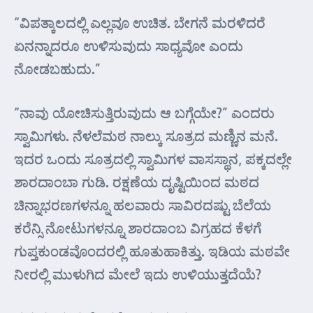
“ವಿಪತ್ಕಾಲದಲ್ಲಿ ಎಲ್ಲವೂ ಉಚಿತ. ಬೇಗನೆ ಮರಳಿದರೆ
ಏನನ್ನಾದರೂ ಉಳಿಸುವುದು ಸಾಧ್ಯವೋ ಎಂದು
ನೋಡಬಹುದು.”
“ನಾವು ಯೋಚಿಸುತ್ತಿರುವುದು ಆ ಬಗ್ಗೆಯೇ?” ಎಂದರು
ಸ್ವಾಮಿಗಳು. ನೆಳಲೆಮಠ ನಾಲ್ಕು ಸೂತ್ರದ ಮಣ್ಣಿನ ಮನೆ.
ಇದರ ಒಂದು ಸೂತ್ರದಲ್ಲಿ ಸ್ವಾಮಿಗಳ ವಾಸಸ್ಥಾನ, ಪಕ್ಕದಲ್ಲೇ
ಶಾರದಾಂಬಾ ಗುಡಿ. ರಕ್ಷಣೆಯ ದೃಷ್ಟಿಯಿಂದ ಮಠದ
ಚಿನ್ನಾಭರಣಗಳನ್ನೂ ಹಲವಾರು ಸಾವಿರದಷ್ಟು ಬೆಲೆಯ
ಕರೆನ್ಸಿ ನೋಟುಗಳನ್ನೂ ಶಾರದಾಂಬ ವಿಗ್ರಹದ ಕೆಳಗೆ
ಗುಪ್ತಕುಂಡವೊಂದರಲ್ಲಿ ಹೂತುಹಾಕಿತ್ತು. ಇಡಿಯ ಮಠವೇ
ನೀರಲ್ಲಿ ಮುಳುಗಿದ ಮೇಲೆ ಇದು ಉಳಿಯುತ್ತದೆಯೆ?