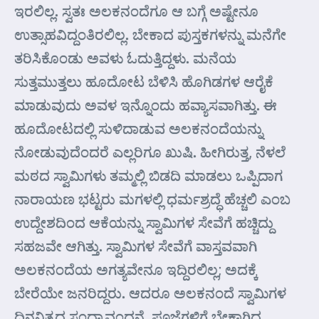
ಇರಲಿಲ್ಲ. ಸ್ವತಃ ಅಲಕನಂದೆಗೂ ಆ ಬಗ್ಗೆ ಅಷ್ಟೇನೂ
ಉತ್ಸಾಹವಿದ್ದಂತಿರಲಿಲ್ಲ. ಬೇಕಾದ ಪುಸ್ತಕಗಳನ್ನು ಮನೆಗೇ
ತರಿಸಿಕೊಂಡು ಅವಳು ಓದುತ್ತಿದ್ದಳು. ಮನೆಯ
ಸುತ್ತಮುತ್ತಲು ಹೂದೋಟ ಬೆಳಿಸಿ ಹೊಗಿಡಗಳ ಆರೈಕೆ
ಮಾಡುವುದು ಅವಳ ಇನ್ನೊಂದು ಹವ್ಯಾಸವಾಗಿತ್ತು. ಈ
ಹೂದೋಟದಲ್ಲಿ ಸುಳಿದಾಡುವ ಅಲಕನಂದೆಯನ್ನು
ನೋಡುವುದೆಂದರೆ ಎಲ್ಲರಿಗೂ ಖುಷಿ. ಹೀಗಿರುತ್ತ, ನೆಳಲೆ
ಮಠದ ಸ್ವಾಮಿಗಳು ತಮ್ಮಲ್ಲಿ ಬಿಡದಿ ಮಾಡಲು ಒಪ್ಪಿದಾಗ
ನಾರಾಯಣ ಭಟ್ಟರು ಮಗಳಲ್ಲಿ ಧರ್ಮಶ್ರದ್ಧೆ ಹೆಚ್ಚಲಿ ಎಂಬ
ಉದ್ದೇಶದಿಂದ ಆಕೆಯನ್ನು ಸ್ವಾಮಿಗಳ ಸೇವೆಗೆ ಹಚ್ಚಿದ್ದು
ಸಹಜವೇ ಆಗಿತ್ತು. ಸ್ವಾಮಿಗಳ ಸೇವೆಗೆ ವಾಸ್ತವವಾಗಿ
ಅಲಕನಂದೆಯ ಅಗತ್ಯವೇನೂ ಇದ್ದಿರಲಿಲ್ಲ; ಅದಕ್ಕೆ
ಬೇರೆಯೇ ಜನರಿದ್ದರು. ಆದರೂ ಅಲಕನಂದೆ ಸ್ವಾಮಿಗಳ
ದಿನನಿತ್ಯದ ಸಂಧ್ಯಾವಂದನೆ, ಪೂಜೆಗಳಿಗೆ ಬೇಕಾಗಿದ್ದ