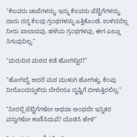
“ಕೆಲವರು ಚಾಪೆಗಳನ್ನು, ಇನ್ನು ಕೆಲವರು ಪೆಟ್ಟಿಗೆಗಳನ್ನು,
ನಾನು ನನ್ನ ಕೆಲವು ಗ್ರಂಥಗಳನ್ನು ಎತ್ತಿಕೊಂಡೆ. ಉಳಿದವೆಲ್ಲ
ನೀರು ಪಾಲಾದವು. ಹಳೆಯ ಗ್ರಂಥಗಳವು, ಈಗ ಎಲ್ಲೂ
ಸಿಗುವುದಿಲ್ಲ.”
“ಮರುದಿನ ಮಠದ ಕಡೆ ಹೋಗಿದ್ದಿರ?”
“ಹೋಗಿದ್ದೆ. ಆದರೆ ಮಠ ಮುಳುಗಿ ಹೋಗಿತ್ತು. ಕೆಂಪು
ನೀರೊಂದನ್ನುಳಿದು ಬೇರೇನೂ ದೃಷ್ಟಿಗೆ ಬೀಳುತ್ತಿರಲಿಲ್ಲ.”
“ನೀರಲ್ಲಿ ಪೆಟ್ಟಿಗೆಗಳೋ ಅಥವಾ ಅಂಥದೇ ಇನ್ನಿತರ
ವಸ್ತುಗಳೋ ಕಾಣಿಸಿದುವೆ? ಯೊಚಿಸಿ ಹೇಳಿ”