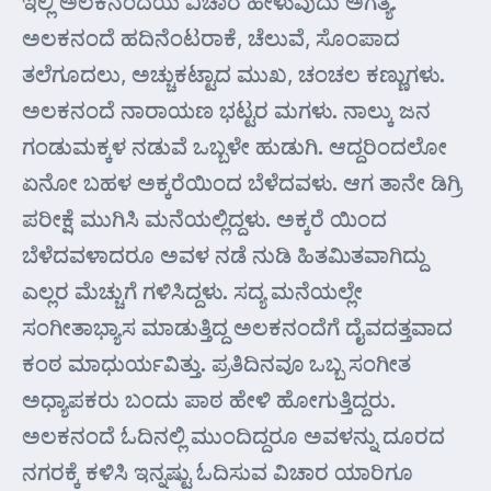
ಇಲ್ಲಿ ಅಲಕನಂದೆಯ ವಿಚಾರ ಹೇಳುವುದು ಅಗತ್ಯ.
ಅಲಕನಂದೆ ಹದಿನೆಂಟರಾಕೆ, ಚೆಲುವೆ, ಸೊಂಪಾದ
ತಲೆಗೂದಲು, ಅಚ್ಚುಕಟ್ಟಾದ ಮುಖ, ಚಂಚಲ ಕಣ್ಣುಗಳು.
ಅಲಕನಂದೆ ನಾರಾಯಣ ಭಟ್ಟರ ಮಗಳು. ನಾಲ್ಕು ಜನ
ಗಂಡುಮಕ್ಕಳ ನಡುವೆ ಒಬ್ಬಳೇ ಹುಡುಗಿ. ಆದ್ದರಿಂದಲೋ
ಏನೋ ಬಹಳ ಅಕ್ಕರೆಯಿಂದ ಬೆಳೆದವಳು. ಆಗ ತಾನೇ ಡಿಗ್ರಿ
ಪರೀಕ್ಷೆ ಮುಗಿಸಿ ಮನೆಯಲ್ಲಿದ್ದಳು. ಅಕ್ಕರೆ ಯಿಂದ
ಬೆಳೆದವಳಾದರೂ ಅವಳ ನಡೆ ನುಡಿ ಹಿತಮಿತವಾಗಿದ್ದು
ಎಲ್ಲರ ಮೆಚ್ಚುಗೆ ಗಳಿಸಿದ್ದಳು. ಸದ್ಯ ಮನೆಯಲ್ಲೇ
ಸಂಗೀತಾಭ್ಯಾಸ ಮಾಡುತ್ತಿದ್ದ ಅಲಕನಂದೆಗೆ ದೈವದತ್ತವಾದ
ಕಂಠ ಮಾಧುರ್ಯವಿತ್ತು. ಪ್ರತಿದಿನವೂ ಒಬ್ಬ ಸಂಗೀತ
ಅಧ್ಯಾಪಕರು ಬಂದು ಪಾಠ ಹೇಳಿ ಹೋಗುತ್ತಿದ್ದರು.
ಅಲಕನಂದೆ ಓದಿನಲ್ಲಿ ಮುಂದಿದ್ದರೂ ಅವಳನ್ನು ದೂರದ
ನಗರಕ್ಕೆ ಕಳಿಸಿ ಇನ್ನಷ್ಟು ಓದಿಸುವ ವಿಚಾರ ಯಾರಿಗೂ