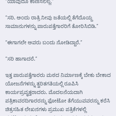
“ಯಾವುದೂ ಕಾಣಿಸಲಿಲ್ಲ.”
“ಸರಿ. ಅಂದು ರಾತ್ರಿ ನೀವು ಜತೆಯಲ್ಲಿ ತೆಗೆದೊಯ್ದ
ಸಾಮಾನುಗಳನ್ನು ಪಾರುಪತ್ತೆಗಾರರಿಗೆ ತೋರಿಸಿಬಿಡಿ.”
“ಈಗಾಗಲೇ ಅವರು ಬಂದು ನೋಡಿದ್ದಾರೆ.”
“ಸರಿ ಹಾಗಾದರೆ.”
ಇತ್ತ ಪಾರುಪತ್ತೆಗಾರರು ಮಠದ ನಿರ್ಮಾಣಕ್ಕೆ ಬೇಕು ಬೇಕಾದ
ಯೋಜನೆಗಳನ್ನು ತ್ವರಿತಗತಿಯಲ್ಲಿ ರೂಪಿಸಿ
ಕಾರ್ಯಪ್ರವೃತ್ತರಾದರು. ಮೊದಲನೆಯದಾಗಿ
ಪತ್ರಿಕಾವರದಿಗಾರರನ್ನು ಫೋಟೋ ತೆಗೆಯುವವರನ್ನು ಕರೆಸಿ
ಚಿತ್ರಸಹಿತ ಲೇಖನಗಳು ಪ್ರಮುಖ ಪತ್ರಿಕೆಗಳಲ್ಲಿ