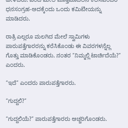
ಧನಸಂಗ್ರಹ-ಅದಕ್ಕೆಂದು ಒಂದು ಕಮಿಟೀಯನ್ನು
ಮಾಡಿದರು.
ರಾತ್ರಿ ಎಲ್ಲರೂ ಮಲಗಿದ ಮೇಲೆ ಸ್ವಾಮಿಗಳು
ಪಾರುಪತ್ತೆಗಾರರನ್ನು ಕರೆಸಿಕೊಂಡು ಈ ವಿವರಗಳನ್ನೆಲ್ಲ
ಗೊತ್ತು ಮಾಡಿಕೊಂಡರು. ನಂತರ “ನಿಮ್ಮಲ್ಲಿ ಟಾರ್ಚಿದೆಯೆ?”
ಎಂದರು.
“ಇದೆ” ಎಂದರು ಪಾರುಪತ್ತೆಗಾರರು.
“ಗುದ್ದಲಿ?”
“ಗುದ್ದಲಿಯೆ?” ಪಾರುಪತ್ತೆಗಾರರು ಅಚ್ಚರಿಗೊಂಡರು.