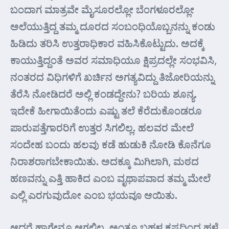
ಬಂದಾಗ ಮಾತ್ರವೇ ಮೈಸೂರಲ್ಲೋ ಬೆಂಗಳೂರಲ್ಲೋ
ಅಲೆಯುತ್ತಿದ್ದ ತಮ್ಮ ದೂರದ ಸಂಬಂಧಿಯೊಬ್ಬನನ್ನು ಕಂಡು
ಹಿಡಿದು ತರಿಸಿ ಉತ್ತರಾಧಿಕಾರ ವಹಿಸಿಕೊಟ್ಟುದು. ಅದಕ್ಕೆ
ಕಾಯುತ್ತಿದ್ದಂತೆ ಅವರ ಸಮಾಧಿಯೂ ಕ್ಷಿಪ್ರದಲ್ಲೇ ಸಂಭವಿಸಿ,
ನಂತರದ ವಿಧಿಗಳಿಗೆ ಖರ್ಚಿನ ಅಗತ್ಯವಿದ್ದು ತಿಜೋರಿಯನ್ನು
ತೆರೆಸಿ ನೋಡಿದರೆ ಅಲ್ಲಿ ಕಂಡದ್ದೇನು? ಬರಿಯ ಶೂನ್ಯ.
ಇದೇಕೆ ಹೀಗಾಯಿತೆಂದು ಎಷ್ಟು ತಲೆ ಕೆರೆದುಕೊಂಡರೂ
ಪಾರುಪತ್ತೆಗಾರರಿಗೆ ಉತ್ತರ ಸಿಗಲಿಲ್ಲ. ಹಲವರ ಮೇಲೆ
ಸಂದೇಹ ಬಂದು ಹಲವು ಕಡೆ ಹುಡುಕಿ ನೋಡಿ ಕೊನೆಗೂ
ನಿರಾಶರಾಗಬೇಕಾಯಿತು. ಅದಕ್ಕೂ ಮಿಗಿಲಾಗಿ, ಮಠದ
ಹಣವನ್ನು ಎತ್ತಿ ಹಾಕಿದ ಎಂಬ ವೃಥಾಪವಾದ ತಮ್ಮ ಮೇಲೆ
ಎಲ್ಲಿ ಎರಗುವುದೋ ಎಂಬ ಭಯವೂ ಆಯಿತು.
ಆದರೆ ಹಾಗೇನೂ ಆಗಲಿಲ್ಲ. ಅಂತೂ ಬಹಳ ಕಷ್ಟದಿಂದ ಹಳೆ