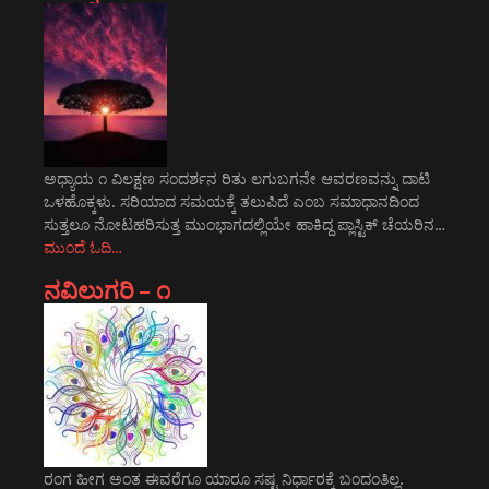
ಅಧ್ಯಾಯ ೧ ವಿಲಕ್ಷಣ ಸಂದರ್ಶನ ರಿತು ಲಗುಬಗನೇ ಆವರಣವನ್ನು ದಾಟಿ
ಒಳಹೊಕ್ಕಳು. ಸರಿಯಾದ ಸಮಯಕ್ಕೆ ತಲುಪಿದೆ ಎಂಬ ಸಮಾಧಾನದಿಂದ
ಸುತ್ತಲೂ ನೋಟಹರಿಸುತ್ತ ಮುಂಭಾಗದಲ್ಲಿಯೇ ಹಾಕಿದ್ದ ಪ್ಲಾಸ್ಟಿಕ್ ಚೆಯರಿನ…
ಮುಂದೆ ಓದಿ…
ನವಿಲುಗರಿ – ೧
ರಂಗ ಹೀಗ ಅಂತ ಈವರೆಗೂ ಯಾರೂ ಸಷ್ಟ ನಿರ್ಧಾರಕ್ಕೆ ಬಂದಂತಿಲ್ಲ.