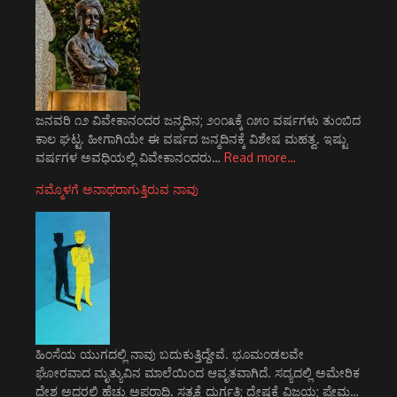
ಜನವರಿ ೧೨ ವಿವೇಕಾನಂದರ ಜನ್ಮದಿನ; ೨೦೧೩ಕ್ಕೆ ೧೫೦ ವರ್ಷಗಳು ತುಂಬಿದ
ಕಾಲ ಘಟ್ಟ. ಹೀಗಾಗಿಯೇ ಈ ವರ್ಷದ ಜನ್ಮದಿನಕ್ಕೆ ವಿಶೇಷ ಮಹತ್ವ. ಇಷ್ಟು
ವರ್ಷಗಳ ಅವಧಿಯಲ್ಲಿ ವಿವೇಕಾನಂದರು…
Read more…
ನಮ್ಮೊಳಗೆ ಅನಾಥರಾಗುತ್ತಿರುವ ನಾವು
ಹಿಂಸೆಯ ಯುಗದಲ್ಲಿ ನಾವು ಬದುಕುತ್ತಿದ್ದೇವೆ. ಭೂಮಂಡಲವೇ
ಘೋರವಾದ ಮೃತ್ಯುವಿನ ಮಾಲೆಯಿಂದ ಆವೃತವಾಗಿದೆ. ಸದ್ಯದಲ್ಲಿ ಅಮೇರಿಕ
ದೇಶ ಅದರಲ್ಲಿ ಹೆಚ್ಚು ಅಪರಾಧಿ. ಸತ್ಯಕ್ಕೆ ದುರ್ಗತಿ; ದ್ವೇಷಕ್ಕೆ ವಿಜಯ; ಪ್ರೇಮ…