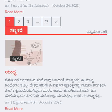
ಡಾ || ಆನಂದ (ಜಾನಕಿತನಯಾನಂದ)
October 24, 2023
Read More
1
2
3
...
17
ಸಣ್ಣ ಕಥೆ
ಎಲ್ಲವನ್ನೂ ಕಾಣಿ
ಸಣ್ಣ ಕಥೆ
ಯುದ್ಧ
ಬೆಳಕಿನಿಂದ ಜಗಜಗಿಸುವ ಸಂಜೆ ರಾವು ಬಡಿದಂತೆ ಮಬ್ಬಾಗಿತ್ತು. ಈ ಮಬ್ಬು
ಹಿಂದೆಂದೂ ಇದಿಲ್ಲ. ದೇಶದ ಹದಿನೇಳು ವರ್ಷದ ಸ್ವಾತಂತ್ರದಲ್ಲಿ, ಮಧ್ಯಮ ತರಗತಿಯ
ಜೀವನ ಕೈ ಬಾಯಿಯಾಗಿದ್ದರೂ ದೂರದ ಆಶಯ ಹೊಂಗಿರಣವೊಂದು ಸದಾ
ಹೊಳೆದು ಭಾವೀ ಪೀಳಿಗೆಯ ಮನೋಲ್ಲಾಸ ಮಾಡುತ್ತಿತ್ತು. ಆದರೆ ಈ ಮಬ್ಬುಗತ್ತ...
ಡಾ || ವಿಶ್ವನಾಥ ಕಾರ್ನಾಡ
August 2, 2026
Read More