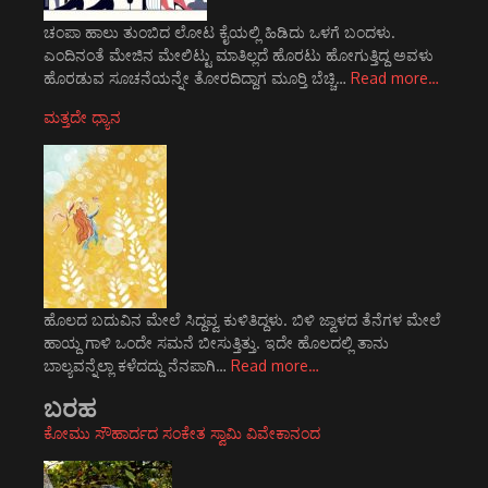
ಚಂಪಾ ಹಾಲು ತುಂಬಿದ ಲೋಟ ಕೈಯಲ್ಲಿ ಹಿಡಿದು ಒಳಗೆ ಬಂದಳು.
ಎಂದಿನಂತೆ ಮೇಜಿನ ಮೇಲಿಟ್ಟು ಮಾತಿಲ್ಲದೆ ಹೊರಟು ಹೋಗುತ್ತಿದ್ದ ಅವಳು
ಹೊರಡುವ ಸೂಚನೆಯನ್ನೇ ತೋರದಿದ್ದಾಗ ಮೂರ್‍ತಿ ಬೆಚ್ಚಿ…
Read more…
ಮತ್ತದೇ ಧ್ಯಾನ
ಹೊಲದ ಬದುವಿನ ಮೇಲೆ ಸಿದ್ದವ್ವ ಕುಳಿತಿದ್ದಳು. ಬಿಳಿ ಜ್ವಾಳದ ತೆನೆಗಳ ಮೇಲೆ
ಹಾಯ್ದ ಗಾಳಿ ಒಂದೇ ಸಮನೆ ಬೀಸುತ್ತಿತ್ತು. ಇದೇ ಹೊಲದಲ್ಲಿ ತಾನು
ಬಾಲ್ಯವನ್ನೆಲ್ಲಾ ಕಳೆದದ್ದು ನೆನಪಾಗಿ…
Read more…
ಬರಹ
ಕೋಮು ಸೌಹಾರ್ದದ ಸಂಕೇತ ಸ್ವಾಮಿ ವಿವೇಕಾನಂದ