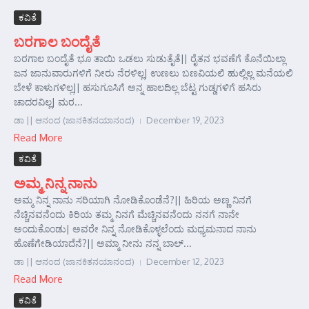
ಕವಿತೆ
ಬರಗಾಲ ಬಂದೈತೆ
ಬರಗಾಲ ಬಂದೈತೆ ಭೂ ತಾಯಿ ಒಡಲು ಸುಡುತೈತೆ|| ರೈತನ ಭವಣೆಗೆ ಕೊನೆಯಿಲ್ಲಾ
ಜನ ಜಾನುವಾರುಗಳಿಗೆ ನೀರು ನೆರಳಿಲ್ಲ| ಉಣಲು ಬಣವಿಯಲಿ ಹುಲ್ಲಿಲ್ಲ ಮನೆಯಲಿ
ಬೇಳೆ ಕಾಳುಗಳಿಲ್ಲ|| ಹಸುಗೂಸಿಗೆ ಅನ್ನ ಹಾಲದಿಲ್ಲ ಬೆಟ್ಟ ಗುಡ್ಡಗಳಿಗೆ ಹಸಿರು
ಚಾದರವಿಲ್ಲ| ಮರ...
ಡಾ || ಆನಂದ (ಜಾನಕಿತನಯಾನಂದ)
December 19, 2023
Read More
ಕವಿತೆ
ಅಮ್ಮ ನಿನ್ನ ನಾನು
ಅಮ್ಮ ನಿನ್ನ ನಾನು ಸರಿಯಾಗಿ ನೋಡಿಕೊಂಡೆನೆ?|| ಹಿರಿಯ ಅಣ್ಣ ನಿನಗೆ
ನೆಚ್ಚಿನವನೆಂದು ಕಿರಿಯ ತಮ್ಮ ನಿನಗೆ ಮೆಚ್ಚಿನವನೆಂದು ನನಗೆ ನಾನೇ
ಅಂದುಕೊಂಡು| ಅವರೇ ನಿನ್ನ ನೋಡಿಕೊಳ್ಳಲೆಂದು ಮಧ್ಯಮನಾದ ನಾನು
ಹೊಣೆಗೇಡಿಯಾದೆನೆ?|| ಅಮ್ಮಾ ನೀನು ನನ್ನ ಬಾಲ್...
ಡಾ || ಆನಂದ (ಜಾನಕಿತನಯಾನಂದ)
December 12, 2023
Read More
ಕವಿತೆ