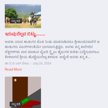
ಸಣ್ಣ ಕಥೆ
ಇರುವುದೆಲ್ಲವ ಬಿಟ್ಟು………
ಅವಳು ಯಾವ ಹುಡುಗರ ಜೊತ ನಿಂತು ಮಾತನಾಡಿದರೂ ಶ್ರೀಕಾಂತನಪಾಲಿಗೆ ಆ
ಹುಡುಗರು ವಿಲನ್‌ಗಳಂತೆಯೇ ಭಾಸವಾಗುತ್ತಿದ್ದರು. ಅವಳು ತನ್ನ ಕಾಲೇಜಿನ
ಲೆಕ್ಚರರ್‌ಗಳು ಪಾಠ ಮಾಡುವ ವೈಖರಿ ಸ್ಟೈಲು ಹೈಲುಗಳ ಕುರಿತು ಬಣ್ಣಿಸುವಾಗಲೂ
ಕೇಳಲಾಗದೆ ಶ್ರೀಯ ಹೊಟ್ಟೆಯಲೆಲ್ಲಾ ತಳಮಳ. ಅಷ್ಟೇಕೆ ಅವಳು ತನ್ನ ತ...
ಡಾ || ಬಿ ಎಲ್ ವೇಣು
July 26, 2026
Read More
ಸಣ್ಣ ಕಥೆ