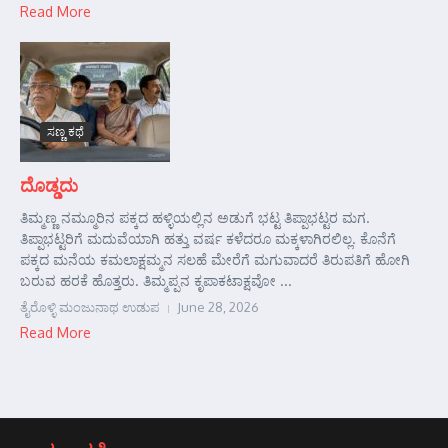
Read More
ಸಣ್ಣ ಕಥೆ
ದೊಡ್ಡದು
ತಿಮ್ಮಣ್ಣ ನಮ್ಮೂರಿನ ಪಕ್ಕದ ಹಳ್ಳಿಯಲ್ಲಿನ ಅಡುಗೆ ಭಟ್ಟ ತಿಪ್ಪಾಭಟ್ಟರ ಮಗ.
ತಿಪ್ಪಾಭಟ್ಟರಿಗೆ ಮದುವೆಯಾಗಿ ಹತ್ತು ವರ್ಷ ಕಳೆದರೂ ಮಕ್ಕಳಾಗಿರಲಿಲ್ಲ. ಕೊನೆಗೆ
ಪಕ್ಕದ ಮನೆಯ ಕಮಲಾಕ್ಷಮ್ಮನ ಸಲಹೆ ಮೇರೆಗೆ ಮಗುವಾದರೆ ತಿರುಪತಿಗೆ ಹೋಗಿ
ಬರುವ ಹರಕೆ ಹೊತ್ತರು. ತಿಮ್ಮಪ್ಪನ ಕೃಪಾಕಟಾಕ್ಷವೋ ...
ತೈರೊಳ್ಳಿ ಮಂಜುನಾಥ ಉಡುಪ
June 28, 2026
Read More