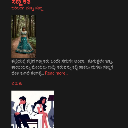
ಸಣ್ಣ ಕತೆ
ಜರಿಲಂಗ ಮತ್ತು ಸಣ್ಣು
ತಟ್ಟಿಯಲ್ಲಿ ಕಟ್ಟಿದ ಸಣ್ಣ ಕರು ಒಂದೇ ಸಮನೇ ಅಂಬಾ.. ಕೂಗುತ್ತಲೇ ಇತ್ತು.
ತಾಯಿಯನ್ನು ಮೇಯಲು ಬಿಟ್ಟು ಕರುವನ್ನು ಕಟ್ಟಿ ಹಾಕಲು ಮಗಳು ಸಣ್ಣುಗೆ
ಹೇಳಿ ಕುಸಲಿ ಕೆಲಸಕ್ಕೆ…
Read more…
ಬಿರುಕು