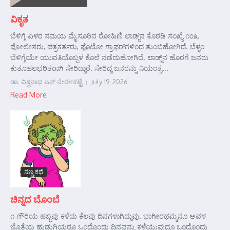
ವಿಕೃತ
ಬೆಳಿಗ್ಗೆ ಏಳರ ಸಮಯ ಮೈಸೂರಿನ ರೋಹಿಣಿ ಲಾಡ್ಜ್‌ನ ಕೊಠಡಿ ಸಂಖ್ಯೆ ೧೦೩.
ಪೋಲೀಸರು, ಪತ್ರಕರ್ತರು, ಫೊಟೋ ಗ್ರಾಫರ್‌ಗಳಿಂದ ತುಂಬಿಹೋಗಿದೆ. ಬೆಳ್ಳಂ
ಬೆಳಿಗ್ಗೆಯೇ ಯುವತಿಯೊಬ್ಬಳ ಕೊಲೆ ನಡೆದುಹೋಗಿದೆ. ಲಾಡ್ಜ್‌ನ ಹೊರಗೆ ಜನರು
ಕುತೂಹಲಭರಿತರಾಗಿ ಸೇರಿದ್ದಾರೆ. ಸೇರಿದ್ದ ಜನರನ್ನು ನಿಯಂತ್ರ...
ಡಾ. ವಿಶ್ವನಾಥ ಎನ್ ನೇರಳಕಟ್ಟೆ
July 19, 2026
Read More
ಸಣ್ಣ ಕಥೆ
ಚಿನ್ನದ ಬೊಂಬೆ
೧ ಗೌರಿಯ ಹಬ್ಬವು ಕಳೆದು ಕೆಲವು ದಿನಗಳಾಗಿದ್ದುವು. ಭಾಗೀರಥಮ್ಮನೂ ಅವಳ
ಜೊತೆಯ ಹುಡುಗಿಯರೂ ಒಂದೊಂದು ದಿನವನ್ನು ಕಳೆಯುವುದೂ ಒಂದೊಂದು