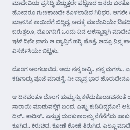
ಮಾದೇವಿಯ ಪ್ರಸಿದ್ಧಿ ಹೆಚ್ಚುತ್ತಲೇ ಪಟ್ಟಣದ ಜನರು ಬರತೊಡ
ಹೋದರೂ ಗುಣಕಾಣದೇ ತೊಳಲಾಡಿದ ಗಿರಿಧರ. ಆಗಲೇ ಯಾರ
ಮಾನಸಿಕ ಕಾಯಿಲೆಗೆ ಬಿದ್ದಿದ್ದ. ಅದಕ್ಕೆ ಮಾದೇವಿಯೇ 
ಬರುತ್ತಲೂ, ದೊಂಗನಿಗೆ ಒಂದು ದಿನ ಆಕಸ್ಮಾತ್ತಾಗಿ ಮಾದೇವಿ 
ಇಟ್ ದಿನೇ ನಾನು ಆ ದ್ಯಾವ್ರಿಗೆ ಹರ್‍ಕಿ ಹೊತ್ತೆ. ಆದ್ರೂ
ವಿಸರ್ಜಿಸಿಯೇ ಬಿಟ್ಟಳು.
ದೊಂಗ ಅಂಗಲಾಚಿದ. ಅದು ನನ್ನ ಅವ್ವಿ.. ನನ್ನ ಮಗಳು.. ಎಲ
ಕಡಿಗಾದ್ರು ಪೂಜೆ ಮಾಡಸ್ವೆ. ನೀ ದ್ಯಾವ್ರ ಭಾರ ಹೊರುದೇನೂ ಬ್
ಆ ದಿನವಂತೂ ದೊಂಗ ಹುಮ್ಮಸ್ಸು ಕಳೆದುಕೊಂಡವನಂತೆ ಉಮ್ಮಳಿಸಿದ
ಸಾರಾಯಿ ಮಾಡುವಲ್ಲಿಗೆ ಬಂದ. ಎಷ್ಟು ಕುಡಿದಿದ್ದನೋ? ಆಟ
ದಿನ್.. ತಾದಿನ್.. ಎನ್ನುತ್ತ ದುಂಕುಕಾಲನ್ನು ನೆಗೆನೆಗೆದು ಹಾ
ಕೂಗಿದ.. ಕಿರುಚಿದ. ಕೋಣೆ ಕೋಣೆ ತಿರುಗಿದ. ಎಲ್ಲೂ ಮಾದೇವಿ ಕಾಣಲ