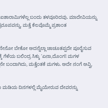
ಲ್ಲ ಐಶಾರಾಮಿಗಳೆಲ್ಲ ಬಂದು ತಳವೂರಿದವು. ಮಾದೇವಿಯನ್ನು
ೂಪವನ್ನು, ಮತ್ತೆ ಕೆಲವೊಮ್ಮೆ ಪ್ರಶಾಂತ
 ಏನೇನೋ ಬೇಕೋ ಅದನ್ನೆಲ್ಲಾ ಚಾಚೂತಪ್ಪದೇ ಪೂರೈಸುವ
 ಗೆಳೆಯ ಬಲಿಂದ್ರ ಸಿಕ್ಕು ’ಏನಾ,ದೊಂಗ! ಮಗಳ
ೇ ಬಂದಾಗಿದು, ಮತ್ತೆಂತಕೆ ಮಗಳು. ಅದೇ ನಂಗೆ ಅವ್ವಿ,
ರೂ ಮಡಿಯ ದಿನಗಳಲ್ಲಿ ಮೈಯೇರುವ ದೇವರನ್ನು