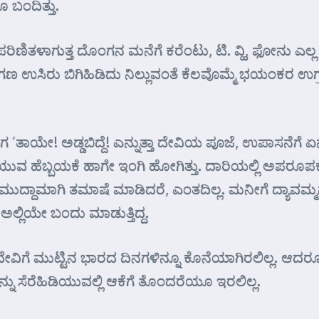
ೂ ಬಂದಿತ್ತು.
ಪರಿಣಿತಳಾಗುತ್ತ ದೊಂಗನ ಮನೆಗೆ ಕರೆಂಟು, ಟಿ. ವ್ಹಿ, ಫೋನು ಎ
 ಉಸಿರು ಬಿಗಿಹಿಡಿದು ನಿಲ್ಲುವಂತೆ ಕೆಲವೊಮ್ಮೆ ಭಯಂಕರ ಉಗ್ರರ
’ತಾಯೇ! ಅಡ್ಡಬಿದ್ದೆ! ಎನ್ನುತ್ತಾ ದೇವಿಯ ಪೂಜೆ, ಉಪಾಸನೆಗೆ
 ಹೆಬ್ಬಯಕೆ ಹಾಗೇ ಇಂಗಿ ಹೋಗಿತ್ತು. ದಾರಿಯಲ್ಲಿ ಅಪರೂಪಕ್ಕೆ
ುದ್ದಾಮಾಗಿ ತಮಾಷೆ ಮಾಡಿದರೆ, ಎಂತದಿಲ್ಲ. ಮನೀಗೆ ದ್ಯಾವಮ್ಮನ
ಲಿಯೇ ಬಂದು ಮಾಡುತ್ತಿದ್ದ.
ಿಗೆ ಮುಟ್ಟಿನ ಭಾರದ ದಿನಗಳಿನ್ನೂ ಕೊನೆಯಾಗಿರಲಿಲ್ಲ. ಆದ
್ಸನ್ನು ಸೆರೆಹಿಡಿಯುವಲ್ಲಿ ಆಕೆಗೆ ತೊಂದರೆಯೂ ಇರಲಿಲ್ಲ.