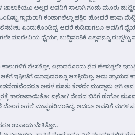
ಹಳ ಚಾಲಾಕಿಯೂ ಅಲ್ಲದ ಅವನಿಗೆ ಸಾಲಾಗಿ ಗಂಡು ಮೂರು ಹುಟ್ಟಿದಾಗ
ರಿ. ಒಂದಿಷ್ಟು ಗ್ಲಾಮರಾಗಿ ಕಂಡಾಗಲೆಲ್ಲಾ ಹತ್ತಿರ ಹೋದರೆ ಹಾವು ಮೆಟ
ಬುದ್ಧಿ ಕಲಿಸಬೇಕು ಎಂದುಕೊಂಡಿದ್ದ. ಆದರೆ ಕುಡಿದಾಗಲೂ ಅವನಿಗೆ ಧೈ
ಮಾದೇವಿಯ ಧೈರ್ಯ, ಬುದ್ಧಿವಂತಿಕೆ ಎಲ್ಲವನ್ನೂ ದುಪ್ಪಟ್ಟು ವ
 ಕಾಲುಗಳಿಗೆ ಬೇಸತ್ತೋ, ಏನಾದರೊಂದು ನೆವ ಹೇಳುತ್ತಲೇ ಇರುತ
ೆಗೆ ಇತ್ತೀಚೆಗೆ ಯಾವುದರಲ್ಲೂ ಆಸಕ್ತಿಯಿಲ್ಲ. ಅದು ಪ್ರಾಯದ 
ತ್ತದೆ. ಬೇಡಬೇಡವೆಂದರೂ ಅವಳ ಮಾತು ಕೇಳದೇ ಮುದ್ದಾಮ ಆಗಿ
ಕಾರಕ್ಕೆ ಕಾರಣವಾಯಿತೋ ಏನೋ? ದೇಹದ ಬಿಸಿಗೆ ಹೇಗೋ ಮೂವರು ಗ
್ದರೆ ದೊಂಗ ಆಗಲೆ ಮುಪ್ಪಡರಿದಂತಿದ್ದ. ಆದರೂ ಅವನಿಗೆ ಮಗಳ ಪ
ನಾದರೂ ಉಪಾಯ ಬೇಕಿತ್ತೋ..
ಿದ್ದಳು. ಹಾಸಿಗೆ ಮೇಲೆ ಇನ್ನೂ ನಿದ್ದೆ ಮಂಪರಿನಲ್ಲಿದ್ದ ದೊಂಗನಿ