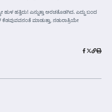
ಯೋ ಹುಳ ಹತ್ತಿದು! ಎನ್ನುತ್ತಾ ಅರಚತೊಡಗಿದ. ಎದ್ದು ಬಂದ
ಹುಳ ಕೆಡವುವವನಂತೆ ಮಾಡುತ್ತಾ, ನಡುರಾತ್ರಿಯೇ