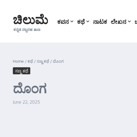
Skip to content
ಚಿಲುಮೆ
ಕವನ
ಕಥೆ
ನಾಟಕ
ಲೇಖನ
ಕನ್ನಡ ನಲ್ಬರಹ ತಾಣ
Home
/
ಕಥೆ
/
ಸಣ್ಣ ಕಥೆ
/
ದೊಂಗ
ಸಣ್ಣ ಕಥೆ
ದೊಂಗ
June 22, 2025