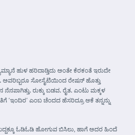
ೈಮ್ಯಾನೆ ಹುಳ ಹರಿದಾಡ್ತಿದು ಅಂತೇ ಕೆರಕಂತೆ ಇರುದೇ
ದಳು. ಅವರಿಬ್ಬರೂ ಸೋಸೈಟಿಯಿಂದ ರೇಷನ್ ಹೊತ್ತು
ನ ನೆನಪಾಗಿತ್ತು. ರುಕ್ಕು ಬಡವ. ರೈತ. ಎಂಟು ಮಕ್ಕಳ
ತಿಗೆ ’ಇಂದಿರ’ ಎಂಬ ಚೆಂದದ ಹೆಸರಿದ್ರೂ ಆಕೆ ತನ್ನನ್ನು
ೆಯ ಉದ್ದಕ್ಕೂ ಓಡಿ‌ಓಡಿ ಹೋಗುವ ಬಿಸಿಲು, ಹಾಗೆ ಅದರ ಹಿಂದೆ