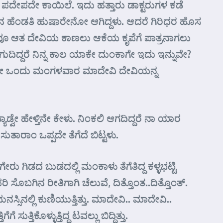
ಗೆ ಪದೇಪದೇ ಕಾಯಿಲೆ. ಇದು ಹತ್ತಾರು ಡಾಕ್ಟರುಗಳ ಕಡೆ
ೆಂಡತಿ ಹುಷಾರೇನೋ ಆಗಿದ್ದಳು. ಆದರೆ ಗಿರಿಧರ ಹೊಸ
ಾರವೂ ಆತ ದೇವಿಯ ಕಾಣಲು ಆಕೆಯ ಕೃಪೆಗೆ ಪಾತ್ರನಾಗಲು
ಆಗುದಿದ್ದರೆ ನಿನ್ನ ಕಾಲ ಯಾಕೇ ದುಂಕಾಗೇ ಇದು ಇನ್ನುವೇ?
ೇ! ಎಂದವಳೇ ಒಂದು ಮಂಗಳವಾರ ಮಾದೇವಿ ದೇವಿಯನ್ನ
್ವೇ ಹೇಳ್ತಿನೇ ಕೇಳು. ನಿಂಕಲಿ ಆಗದಿದ್ದರೆ ನಾ ಯಾರ
ಸುತಾರಾಂ ಒಪ್ಪದೇ ತೆಗೆದೆ ಬಿಟ್ಟಳು.
ರು ಗಿಡದ ಬುಡದಲ್ಲಿ ಮಂಕಾಳು ತೆಗೆತಿದ್ದ ಕಳ್ಳಭಟ್ಟಿ
ೊಬಗಿನ ರೀತಿಗಾಗಿ ಚೆಲುವೆ, ದಿತ್ತೊಂತ..ದಿತ್ತೊಂತ್.
ನಸ್ಸಿನಲ್ಲಿ ಕುಣಿಯುತ್ತಿತ್ತು. ಮಾದೇವಿ.. ಮಾದೇವಿ..
್ತಿಕೊಳ್ಳುತ್ತಿದ್ದ ಟವಲ್ಲು ಬಿದ್ದಿತ್ತು.