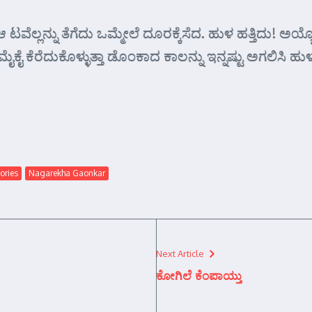
ೆಲ್ಲನ್ನು ತೆಗೆದು ಒಮ್ಮೇಲೆ ದೂರಕ್ಕೆಸೆದ. ಹುಳ ಹತ್ತಿದು! ಅಯ್
ಕೈ ಕೆರೆದುಕೊಳ್ಳುತ್ತಾ ಡೊಂಕಾದ ಕಾಲನ್ನು ಇನ್ನಷ್ಟು ಅಗಲಿಸಿ 
ories
Nagarekha Gaonkar
Next Article
ಕೋಗಿಲೆ ಕೆಂಪಾಯ್ತು