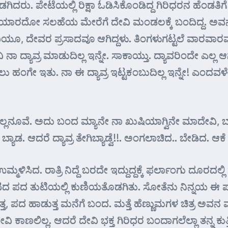
ಗಿದರು. ಪೇಟೆಯಲ್ಲಿ ರಿಕ್ಷಾ ಓಡಿಸಿಕೊಂಡಿದ್ದ ಗಿರಿಧರನ ಹೆಂಡತಿ
ದೋ ಸಲಹೆಯ ಮೇರೆಗೆ ದೇವಿ ಮಂಡಲಕ್ಕೆ ಬಂದಿದ್ದ. ಅವನ ಹ
ಔಷದಿಯೂ, ದೇವರ ಪ್ರಸಾದವೂ ಆಗಿದ್ದಳು. ತಿಂಗಳುಗಟ್ಟಲೆ ವಾರವ
ನಾ ದ್ಯಾವ್ರ ಮಾಡುದಿಲ್ಲ ಇನ್ನೇ. ಸಾಕಾಯ್ತು. ದ್ಯಾವರಿಂದೇ ಎಲ್ಲ 
 ನಿನ್ನ ಕಾಲು ಹಂಗೇ ಇತು. ನಾ ಈ ದ್ಯಾವ್ರ ಇಟ್ಟಕಂಬುದಿಲ್ಲ ಇನ್ನ
್ಲನೂವೆ. ಅದು ಬಂದ ಮ್ಯಾನೇ ನಾ ಖುಷಿಯಾಗ್ವಿನೇ ಮಾದೇವಿ, ಬ್ಯಾಡ
ಯಾಡ. ಆದರೆ ದ್ಯಾವ್ರ ತೇಗಿಬ್ಯಾಡ್ವೆ!!. ಅಂಗಲಾಚಿದ.. ಬೇಡಿದ. ಆಕೆ 
. ರಾತ್ರಿ ನಿದ್ದೆ ಬರದೇ ಇದ್ದುದ್ದಕ್ಕೆ ಫರ್ಲಾಂಗು ದೂರದಲ್ಲಿ ಗೇ
ದ ಪದ ತುಟಿಯಲ್ಲಿ ಕುಣಿಯತೊಡಗಿತು. ಸೋತೆನು ನಿನ್ನಯ ಈ ಪರಿ ಸ
ಕುತ್ತ, ಪದ ಹಾಡುತ್ತ ಮನೆಗೆ ಬಂದ. ಮತ್ತೆ ಹೆಣ್ಣುಮಗಳ ಚಿತ್ರ ಅವನ ಮ
ಿಲ್ಲ. ಆದರೆ ದೇವಿ ಭಕ್ತ ಗಿರಿಧರ ಬಂದಾಗಲೆಲ್ಲಾ ತನ್ನ ಕುತ್ತಿಗೆಗೆ ಸುತ