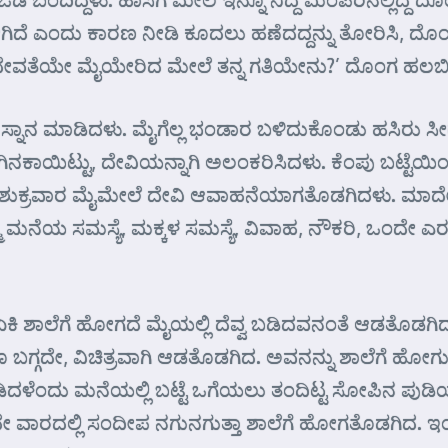
ಣೆ ಆಗಿದೆ ಎಂದು ಕಾರಣ ನೀಡಿ ಕೂದಲು ಹಣೆದದ್ದನ್ನು ತೋರಿಸಿ, ದ
ಯೋ, ದೇವತೆಯೇ ಮೈಯೇರಿದ ಮೇಲೆ ತನ್ನ ಗತಿಯೇನು?’ ದೊಂಗ ಹಲಬ
ಾನ ಮಾಡಿದಳು. ಮೈಗೆಲ್ಲ ಭಂಡಾರ ಬಳಿದುಕೊಂಡು ಹಸಿರು ಸೀರೆ 
ಿನಕಾಯಿಟ್ಟು, ದೇವಿಯನ್ನಾಗಿ ಅಲಂಕರಿಸಿದಳು. ಕೆಂಪು ಬಟ್ಟೆಯ
ಶುಕ್ರವಾರ ಮೈಮೇಲೆ ದೇವಿ ಆವಾಹನೆಯಾಗತೊಡಗಿದಳು. ಮಾದೇವ
 ಮನೆಯ ಸಮಸ್ಯೆ, ಮಕ್ಕಳ ಸಮಸ್ಯೆ, ವಿವಾಹ, ನೌಕರಿ, ಒಂದೇ
ಾ‌ಏಕಿ ಶಾಲೆಗೆ ಹೋಗದೆ ಮೈಯಲ್ಲಿ ದೆವ್ವ ಬಡಿದವನಂತೆ ಆಡತೊಡಗ
 ಬಗ್ಗದೇ, ವಿಚಿತ್ರವಾಗಿ ಆಡತೊಡಗಿದ. ಅವನನ್ನು ಶಾಲೆಗೆ ಹೋಗು
ಮಾಡಿದಳೆಂದು ಮನೆಯಲ್ಲಿ ಬಟ್ಟೆ ಒಗೆಯಲು ತಂದಿಟ್ಟ ಸೋಪಿನ ಪುಡಿಯ
 ವಾರದಲ್ಲಿ ಸಂದೀಪ ನಗುನಗುತ್ತಾ ಶಾಲೆಗೆ ಹೋಗತೊಡಗಿದ. ಇಂ