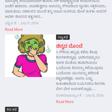
ಮಾಸ್ಕೋಕ್ಕೆ ರಾಯಭಾರಿಯಾಗಿ ಹೊರಟ ಸರ್ ರಾಧಾಕೃಷ್ಣನಂತೆ ಅಂಜನೇಯನು
ಲಂಕೆಗೆ ಹಾರಿದನು. ರಾವಣೇಶ್ವರನು ಅವನನ್ನು ಗೌರವದಿಂದ ಸ್ವಾಗತಿಸಿ ಸತ್ಕರಿಸಿದನು.
ಮಾರುತಿಯು ದಶಕಂಠನ ಮುಂದೆ ತನ್ನ ಬಾಲದ ಸುರಳಿಯ ಮೇಲೆ ಕುಳಿತು ಅವನಿಗೆ
ಆದರ್ಶ ಜೀವನದ ತತ್ವಗಳನ...
ಭಟ್ಟ ವಿ ಜಿ
July 17, 2026
Read More
ಸಣ್ಣ ಕಥೆ
ಚಿನ್ನದ ಬೊಂಬೆ
೧ ಗೌರಿಯ ಹಬ್ಬವು ಕಳೆದು ಕೆಲವು
ದಿನಗಳಾಗಿದ್ದುವು. ಭಾಗೀರಥಮ್ಮನೂ
ಅವಳ ಜೊತೆಯ ಹುಡುಗಿಯರೂ
ಒಂದೊಂದು ದಿನವನ್ನು ಕಳೆಯುವುದೂ
ಒಂದೊಂದು ಯುಗವನ್ನು ಕಳೆದಂತೆ
ಕಷ್ಟವಾಗಿದ್ದಿತು. ಅವರು ಎಷ್ಟು
ಕುತೂಹಲದಿಂದ ಬಯಸಿದರೂ ದಿನಗಳು
ಬೇಗ ಬೇಗ ಉರುಳಲೊಲ್ಲವು....
ವೆಂಕಟರಾಮಯ್ಯ ಸಿ ಕೆ
July 12, 2026
Read More
ಕಿರು ಕಥೆ