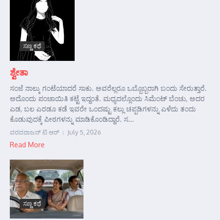
ಸಣ್ಣ ಕಥೆ
ಶ್ವೇತಾ
ಸಂಜೆ ನಾಲ್ಕು ಗಂಟೆಯಾದರೆ ಸಾಕು. ಅವರೆಲ್ಲರೂ ಒಬ್ಬೊಬ್ಬರಾಗಿ ಬಂದು ಸೇರುತ್ತಾರೆ.
ಅದೊಂದು ಪಂಚಾಯಿತಿ ಕಟ್ಟೆ ಇದ್ದಂತೆ. ಮಧ್ಯದಲ್ಲೊಂದು ಸಿಮೆಂಟ್ ಬೆಂಚು, ಅದರ
ಎಡ, ಬಲ ಎರಡೂ ಕಡೆ ಇವರೇ ಒಂದಷ್ಟು ಕಲ್ಲು ಚಪ್ಪಡಿಗಳನ್ನು ಎಳೆದು ತಂದು
ಕೊಡುವುದಕ್ಕೆ ಪೀಠಗಳನ್ನು ಮಾಡಿಕೊಂಡಿದ್ದಾರೆ. ಸ...
ವರದರಾಜನ್ ಟಿ ಆರ್
July 5, 2026
Read More
ಸಣ್ಣ ಕಥೆ