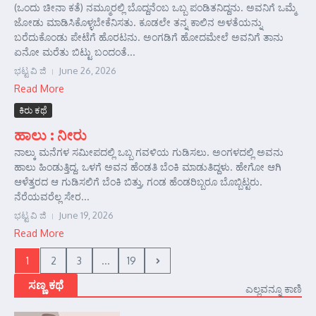
(ಒಂದು ಚೀನಾ ಕತೆ) ನಮ್ಮೂರಲ್ಲಿ ಬೊದ್ದನೆಂಬ ಒಬ್ಬ ಪಂಡಿತನಿದ್ದನು. ಅವನಿಗೆ ಒಮ್ಮೆ
ಜೋಡು ಮಾಡಿಸಿಕೊಳ್ಳಬೇಕೆನಿಸತು. ಕೂಡಲೇ ತನ್ನ ಕಾಲಿನ ಅಳತೆಯನ್ನು
ಬರೆದುಕೊಂಡು ಪೇಟೆಗೆ ಹೊರಟನು. ಅಂಗಡಿಗೆ ಹೋದಮೇಲೆ ಅವನಿಗೆ ತಾನು
ಏನೋ ಮರೆತು ಬಿಟ್ಟು ಬಂದಂತೆ...
ಭಟ್ಟ ವಿ ಜಿ
June 26, 2026
Read More
ಕಿರು ಕಥೆ
ಹಾಲು : ನೀರು
ನಾಲ್ಕು ಮನೆಗಳ ಸಮೀಪದಲ್ಲಿ ಒಬ್ಬ ಗವಳಿಯ ಗುಡಿಸಲು. ಅಂಗಳದಲ್ಲಿ ಅವನು
ಹಾಲು ಹಿಂಡುತ್ತಿದ್ದ. ಒಳಗೆ ಅವನ ಹೆಂಡತಿ ಬೆಂಕಿ ಮಾಡುತಿದ್ದಳು. ಹೇಗೋ ಆಗಿ
ಆಳೆತ್ತರದ ಆ ಗುಡಿಸಲಿಗೆ ಬೆಂಕಿ ಬಿತ್ತು, ಗಂಡ ಹೆಂಡರಿಬ್ಬರೂ ಬೊಬ್ಬಿಟ್ಟರು.
ನೆರೆಯವರೆಲ್ಲ ಸೇರ...
ಭಟ್ಟ ವಿ ಜಿ
June 19, 2026
Read More
1
2
3
...
19
ಸಣ್ಣ ಕಥೆ
ಎಲ್ಲವನ್ನೂ ಕಾಣಿ