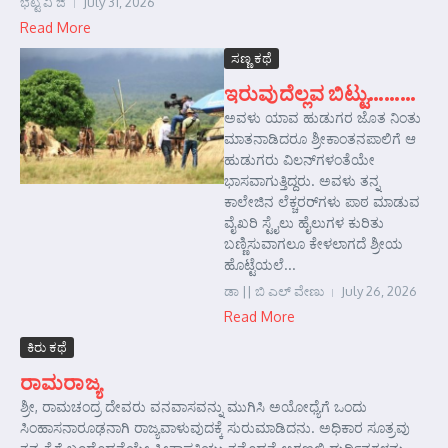
ಭಟ್ಟ ವಿ ಜಿ
July 31, 2026
Read More
ಸಣ್ಣ ಕಥೆ
ಇರುವುದೆಲ್ಲವ ಬಿಟ್ಟು………
ಅವಳು ಯಾವ ಹುಡುಗರ ಜೊತ ನಿಂತು
ಮಾತನಾಡಿದರೂ ಶ್ರೀಕಾಂತನಪಾಲಿಗೆ ಆ
ಹುಡುಗರು ವಿಲನ್‌ಗಳಂತೆಯೇ
ಭಾಸವಾಗುತ್ತಿದ್ದರು. ಅವಳು ತನ್ನ
ಕಾಲೇಜಿನ ಲೆಕ್ಚರರ್‌ಗಳು ಪಾಠ ಮಾಡುವ
ವೈಖರಿ ಸ್ಟೈಲು ಹೈಲುಗಳ ಕುರಿತು
ಬಣ್ಣಿಸುವಾಗಲೂ ಕೇಳಲಾಗದೆ ಶ್ರೀಯ
ಹೊಟ್ಟೆಯಲೆ...
ಡಾ || ಬಿ ಎಲ್ ವೇಣು
July 26, 2026
Read More
ಕಿರು ಕಥೆ
ರಾಮರಾಜ್ಯ
ಶ್ರೀ, ರಾಮಚಂದ್ರ ದೇವರು ವನವಾಸವನ್ನು ಮುಗಿಸಿ ಅಯೋಧ್ಯೆಗೆ ಒಂದು
ಸಿಂಹಾಸನಾರೂಢನಾಗಿ ರಾಜ್ಯವಾಳುವುದಕ್ಕೆ ಸುರುಮಾಡಿದನು. ಅಧಿಕಾರ ಸೂತ್ರವು