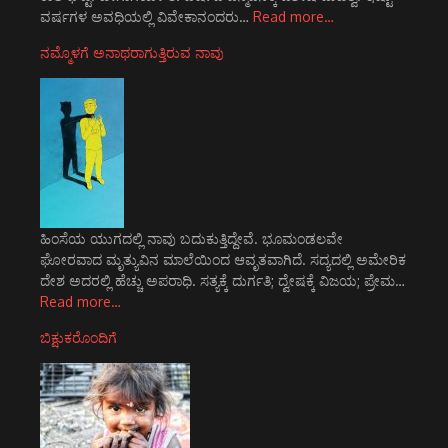
ವರ್ಷಗಳ ಅವಧಿಯಲ್ಲಿ ವಿವೇಕಾನಂದರು…
Read more…
ನಮ್ಮೊಳಗೆ ಅನಾಥರಾಗುತ್ತಿರುವ ನಾವು
ಹಿಂಸೆಯ ಯುಗದಲ್ಲಿ ನಾವು ಬದುಕುತ್ತಿದ್ದೇವೆ. ಭೂಮಂಡಲವೇ
ಘೋರವಾದ ಮೃತ್ಯುವಿನ ಮಾಲೆಯಿಂದ ಆವೃತವಾಗಿದೆ. ಸದ್ಯದಲ್ಲಿ ಅಮೇರಿಕ
ದೇಶ ಅದರಲ್ಲಿ ಹೆಚ್ಚು ಅಪರಾಧಿ. ಸತ್ಯಕ್ಕೆ ದುರ್ಗತಿ; ದ್ವೇಷಕ್ಕೆ ವಿಜಯ; ಪ್ರೇಮ…
Read more…
ಬಿಕ್ಷುಕರೊಂದಿಗೆ