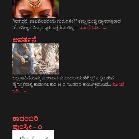
"ಹಾಗಿದ್ದರೆ, ಪಾಪವೆಂದರೇನು ಗುರುಗಳೇ?" ಕಣ್ಣು ಮುಚ್ಚಿ ಧ್ಯಾನಾಸಕ್ತರಾದ
ಯೋಗೀಶ್ವರ ವಿದ್ಯಾರಣ್ಯರು ಕಣ್ತೆರೆಯಲಿಲ್ಲ.…
ಮುಂದೆ ಓದಿ…
→
ಆವರ್ತನೆ
ಒಬ್ಬ ಸಾಹಿತಿಯನ್ನು ನೋಡುವ ಕುತೂಹಲ ಯಾರಿಗಿಲ್ಲ? ಪಕ್ಕದೂರಿನ
ಹೈಸ್ಕೂಲಿನಲ್ಲಿ ಕಾದಂಬರಿಕಾರ ಅ.ರ.ಸು.ರವರ ಕಾರ್ಯಕ್ರಮವಿದೆ…
ಮುಂದೆ
ಓದಿ…
→
ಕಾದಂಬರಿ
ಪುಂಸ್ತ್ರೀ – ೧