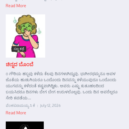
Read More
ಸಣ್ಣ ಕಥೆ
ಚಿನ್ನದ ಬೊಂಬೆ
೧ ಗೌರಿಯ ಹಬ್ಬವು ಕಳೆದು ಕೆಲವು ದಿನಗಳಾಗಿದ್ದುವು. ಭಾಗೀರಥಮ್ಮನೂ ಅವಳ
ಜೊತೆಯ ಹುಡುಗಿಯರೂ ಒಂದೊಂದು ದಿನವನ್ನು ಕಳೆಯುವುದೂ ಒಂದೊಂದು
ಯುಗವನ್ನು ಕಳೆದಂತೆ ಕಷ್ಟವಾಗಿದ್ದಿತು. ಅವರು ಎಷ್ಟು ಕುತೂಹಲದಿಂದ
ಬಯಸಿದರೂ ದಿನಗಳು ಬೇಗ ಬೇಗ ಉರುಳಲೊಲ್ಲವು. ಒಂದು ದಿನ ಅವರೆಲ್ಲರೂ
ಸೇರಿ ಕವಡೆಯ...
ವೆಂಕಟರಾಮಯ್ಯ ಸಿ ಕೆ
July 12, 2026
Read More