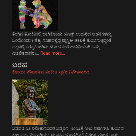
ತೆಂಗಿನ ತೋಟದಲ್ಲಿ ಬಾಗಿಕೊಂಡು ಹಣ್ಣಾಗಿ ಉದುರಿದ ಅಡಕೆಗಳನ್ನು
ಒಂದೊಂದಾಗಿ ಹೆಕ್ಕಿ, ಸನಿಹದಲ್ಲಿದ್ದ ಪ್ಲಾಸ್ಟಿಕ್ ಚೀಲಕ್ಕೆ ತುಂಬಿಸುತ್ತಿದ್ದಂತೆ
ಪಕ್ಕದಲ್ಲಿ ಸರಕ್ಕನೆ ಹರಿದು ಹೋದ ಕೇರೆ ಹಾವಿನಿಂದಾಗಿ ಒಮ್ಮೆ
ವಿಚಲಿತರಾದರು…
Read more…
ಬರಹ
ಕೋಮು ಸೌಹಾರ್ದದ ಸಂಕೇತ ಸ್ವಾಮಿ ವಿವೇಕಾನಂದ
ಜನವರಿ ೧೨ ವಿವೇಕಾನಂದರ ಜನ್ಮದಿನ; ೨೦೧೩ಕ್ಕೆ ೧೫೦ ವರ್ಷಗಳು ತುಂಬಿದ
ಕಾಲ ಘಟ್ಟ. ಹೀಗಾಗಿಯೇ ಈ ವರ್ಷದ ಜನ್ಮದಿನಕ್ಕೆ ವಿಶೇಷ ಮಹತ್ವ. ಇಷ್ಟು