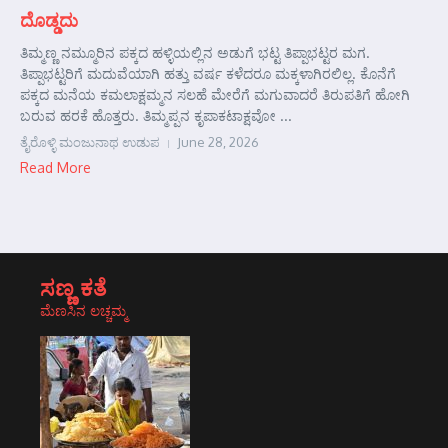
ದೊಡ್ಡದು
ತಿಮ್ಮಣ್ಣ ನಮ್ಮೂರಿನ ಪಕ್ಕದ ಹಳ್ಳಿಯಲ್ಲಿನ ಅಡುಗೆ ಭಟ್ಟ ತಿಪ್ಪಾಭಟ್ಟರ ಮಗ.
ತಿಪ್ಪಾಭಟ್ಟರಿಗೆ ಮದುವೆಯಾಗಿ ಹತ್ತು ವರ್ಷ ಕಳೆದರೂ ಮಕ್ಕಳಾಗಿರಲಿಲ್ಲ. ಕೊನೆಗೆ
ಪಕ್ಕದ ಮನೆಯ ಕಮಲಾಕ್ಷಮ್ಮನ ಸಲಹೆ ಮೇರೆಗೆ ಮಗುವಾದರೆ ತಿರುಪತಿಗೆ ಹೋಗಿ
ಬರುವ ಹರಕೆ ಹೊತ್ತರು. ತಿಮ್ಮಪ್ಪನ ಕೃಪಾಕಟಾಕ್ಷವೋ ...
ತೈರೊಳ್ಳಿ ಮಂಜುನಾಥ ಉಡುಪ
June 28, 2026
Read More
ಸಣ್ಣ ಕತೆ
ಮೆಣಸಿನ ಲಚ್ಚಮ್ಮ