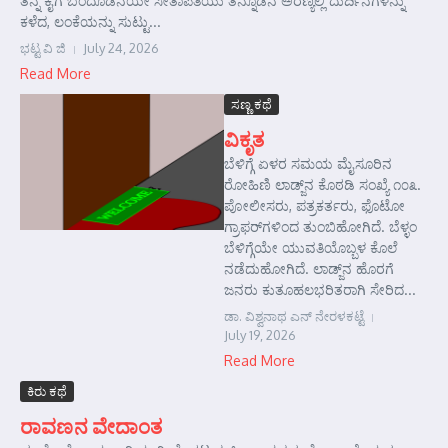
ತನ್ನ ಕೈಗೆ ಬಂದೊಡನೆಯೇ ಸೀತಾಪತಿಯು ತನ್ನೊಡನೆ ಅರಣ್ಯಲ್ಲಿ ದುರ್ದಿನಗಳನ್ನು
ಕಳೆದ, ಲಂಕೆಯನ್ನು ಸುಟ್ಟು...
ಭಟ್ಟ ವಿ ಜಿ
July 24, 2026
Read More
ಸಣ್ಣ ಕಥೆ
ವಿಕೃತ
ಬೆಳಿಗ್ಗೆ ಏಳರ ಸಮಯ ಮೈಸೂರಿನ
ರೋಹಿಣಿ ಲಾಡ್ಜ್‌ನ ಕೊಠಡಿ ಸಂಖ್ಯೆ ೧೦೩.
ಪೋಲೀಸರು, ಪತ್ರಕರ್ತರು, ಫೊಟೋ
ಗ್ರಾಫರ್‌ಗಳಿಂದ ತುಂಬಿಹೋಗಿದೆ. ಬೆಳ್ಳಂ
ಬೆಳಿಗ್ಗೆಯೇ ಯುವತಿಯೊಬ್ಬಳ ಕೊಲೆ
ನಡೆದುಹೋಗಿದೆ. ಲಾಡ್ಜ್‌ನ ಹೊರಗೆ
ಜನರು ಕುತೂಹಲಭರಿತರಾಗಿ ಸೇರಿದ...
ಡಾ. ವಿಶ್ವನಾಥ ಎನ್ ನೇರಳಕಟ್ಟೆ
July 19, 2026
Read More
ಕಿರು ಕಥೆ
ರಾವಣನ ವೇದಾಂತ