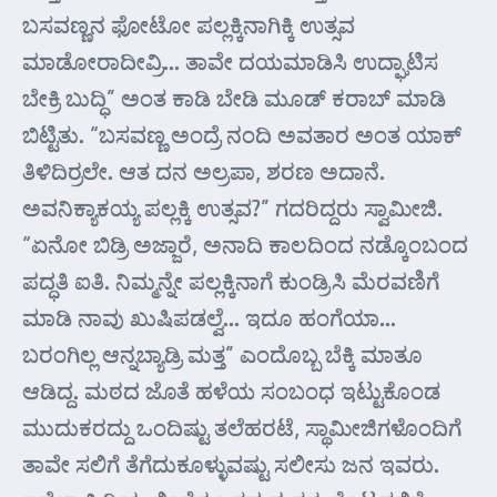
ಬಸವಣ್ಣನ ಫೋಟೋ ಪಲ್ಲಕ್ಕಿನಾಗಿಕ್ಕಿ ಉತ್ಸವ
ಮಾಡೋರಾದೀವ್ರಿ… ತಾವೇ ದಯಮಾಡಿಸಿ ಉದ್ಘಾಟಿಸ
ಬೇಕ್ರಿ ಬುದ್ಧಿ” ಅಂತ ಕಾಡಿ ಬೇಡಿ ಮೂಡ್ ಕರಾಬ್ ಮಾಡಿ
ಬಿಟ್ಟಿತು. “ಬಸವಣ್ಣ ಅಂದ್ರೆ ನಂದಿ ಅವತಾರ ಅಂತ ಯಾಕ್
ತಿಳಿದಿರ್ರಲೇ. ಆತ ದನ ಅಲ್ರಪಾ, ಶರಣ ಅದಾನೆ.
ಅವನಿಕ್ಯಾಕಯ್ಯ ಪಲ್ಲಕ್ಕಿ ಉತ್ಸವ?” ಗದರಿದ್ದರು ಸ್ವಾಮೀಜಿ.
“ಏನೋ ಬಿಡ್ರಿ ಅಜ್ಜಾರೆ, ಅನಾದಿ ಕಾಲದಿಂದ ನಡ್ಕೊಂಬಂದ
ಪದ್ಧತಿ ಐತಿ. ನಿಮ್ಮನ್ನೇ ಪಲ್ಲಕ್ಕಿನಾಗೆ ಕುಂಡ್ರಿಸಿ ಮೆರವಣಿಗೆ
ಮಾಡಿ ನಾವು ಖುಷಿಪಡಲ್ವೆ… ಇದೂ ಹಂಗೆಯಾ…
ಬರಂಗಿಲ್ಲ ಆನ್ನಬ್ಯಾಡ್ರಿ ಮತ್ತ” ಎಂದೊಬ್ಬ ಬೆಕ್ಕಿ ಮಾತೂ
ಆಡಿದ್ದ. ಮಠದ ಜೊತೆ ಹಳೆಯ ಸಂಬಂಧ ಇಟ್ಟುಕೊಂಡ
ಮುದುಕರದ್ದು ಒಂದಿಷ್ಟು ತಲೆಹರಟೆ, ಸ್ಥಾಮೀಜಿಗಳೊಂದಿಗೆ
ತಾವೇ ಸಲಿಗೆ ತೆಗೆದುಕೂಳ್ಳುವಷ್ಟು ಸಲೀಸು ಜನ ಇವರು.