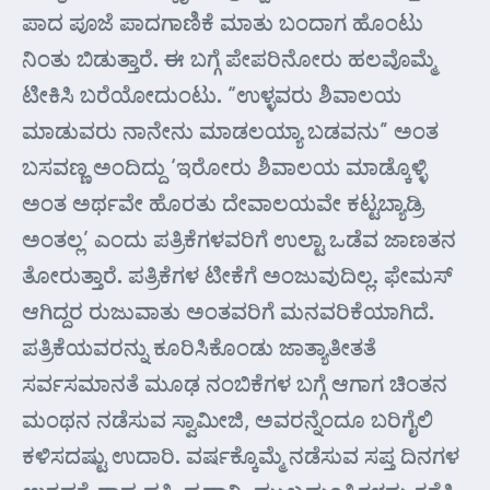
ಪಾದ ಪೂಜೆ ಪಾದಗಾಣಿಕೆ ಮಾತು ಬಂದಾಗ ಹೊಂಟು
ನಿಂತು ಬಿಡುತ್ತಾರೆ. ಈ ಬಗ್ಗೆ ಪೇಪರಿನೋರು ಹಲವೊಮ್ಮೆ
ಟೀಕಿಸಿ ಬರೆಯೋದುಂಟು. “ಉಳ್ಳವರು ಶಿವಾಲಯ
ಮಾಡುವರು ನಾನೇನು ಮಾಡಲಯ್ಯಾ ಬಡವನು” ಅಂತ
ಬಸವಣ್ಣ ಅಂದಿದ್ದು ‘ಇರೋರು ಶಿವಾಲಯ ಮಾಡ್ಕೊಳ್ಳಿ
ಅಂತ ಅರ್ಥವೇ ಹೊರತು ದೇವಾಲಯವೇ ಕಟ್ಟಬ್ಯಾಡ್ರಿ
ಅಂತಲ್ಲ’ ಎಂದು ಪತ್ರಿಕೆಗಳವರಿಗೆ ಉಲ್ಟಾ ಒಡೆವ ಜಾಣತನ
ತೋರುತ್ತಾರೆ. ಪತ್ರಿಕೆಗಳ ಟೀಕೆಗೆ ಅಂಜುವುದಿಲ್ಲ. ಫೇಮಸ್
ಆಗಿದ್ದರ ರುಜುವಾತು ಅಂತವರಿಗೆ ಮನವರಿಕೆಯಾಗಿದೆ.
ಪತ್ರಿಕೆಯವರನ್ನು ಕೂರಿಸಿಕೊಂಡು ಜಾತ್ಯಾತೀತತೆ
ಸರ್ವಸಮಾನತೆ ಮೂಢ ನಂಬಿಕೆಗಳ ಬಗ್ಗೆ ಆಗಾಗ ಚಿಂತನ
ಮಂಥನ ನಡೆಸುವ ಸ್ವಾಮೀಜಿ, ಅವರನ್ನೆಂದೂ ಬರಿಗೈಲಿ
ಕಳಿಸದಷ್ಟು ಉದಾರಿ. ವರ್ಷಕ್ಕೊಮ್ಮೆ ನಡೆಸುವ ಸಪ್ತ ದಿನಗಳ