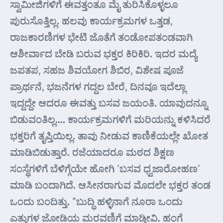
ಸ್ವಾಮೀಜಿಗಳಿಗೆ ಈವತ್ತಂತೂ ಮೈ ತುರಿಸಿಕೊಳ್ಳಲೂ
ಪುರುಸೊತ್ತಿಲ್ಲ. ಹಲವು ಕಾರ್ಯಕ್ರಮಗಳ ಒತ್ತಡ,
ರಾಜಕಾರಣಿಗಳ ಭೇಟಿ ಜೊತೆಗೆ ತಂಡೋಪತಂಡವಾಗಿ
ಆಶೀರ್ವಾದ ಬೇಡಿ ಬರುವ ಭಕ್ತರ ಕಿರಿಕಿರಿ. ಇದರ ಮದ್ಯೆ
ಜಪತಪ, ಸಹಜ ಶಿವಯೋಗ ಶಿಬಿರ, ವಿಶೇಷ ಪೂಜೆ
ಪ್ರಾರ್ಥನೆ, ಭಜನೆಗಳ ಗದ್ದಲ ಬೇರೆ, ದಿನವೂ ಇದೆಲ್ಲಾ
ಇದ್ದದ್ದೇ ಆದರೂ ಈವತ್ತು ಬಸವ ಜಯಂತಿ. ಯಾವುದನ್ನೂ
ಬಿಡುವಂತಿಲ್ಲ…. ಕಾರ್ಯಕ್ರಮಗಳಿಗೆ ಮರಿಯನ್ನು ಕಳಿಸಿದರೆ
ಭಕ್ತರಿಗೆ ತೃಪ್ತಿಯಿಲ್ಲ. ತಾವು ನೀಡುವ ಕಾಣಿಕೆಯಲ್ಲೇ ಖೋತ
ಮಾಡಿಬಿಡುತ್ತಾರೆ. ರಜೆಯಾದರೂ ಮಠದ ಶಿಕ್ಷಣ
ಸಂಸ್ಥೆಗಳಿಗೆ ಬೆಳಿಗ್ಗೆಯೇ ಹೋಗಿ ‘ಬಸವ ಧ್ವಜಾರೋಹಣ’
ಮಾಡಿ ಬಂದಾಗಿದೆ. ಆಸೀನರಾಗುವ ಮೊದಲೇ ಭಕ್ತರ ತಂಡ
ಒಂದು ಬಂದಿತ್ತು. “ಬುದ್ಧಿ ಹಳ್ಳಿನಾಗೆ ನೂರಾ ಒಂದು
ಎತ್ತುಗಳ ಜೋಡಿಯ ಮರವಣಿಗೆ ಮಾಡ್ತೀವಿ. ಹಂಗೆ