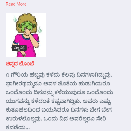
Read More
ಸಣ್ಣ ಕಥೆ
ಚಿನ್ನದ ಬೊಂಬೆ
೧ ಗೌರಿಯ ಹಬ್ಬವು ಕಳೆದು ಕೆಲವು ದಿನಗಳಾಗಿದ್ದುವು.
ಭಾಗೀರಥಮ್ಮನೂ ಅವಳ ಜೊತೆಯ ಹುಡುಗಿಯರೂ
ಒಂದೊಂದು ದಿನವನ್ನು ಕಳೆಯುವುದೂ ಒಂದೊಂದು
ಯುಗವನ್ನು ಕಳೆದಂತೆ ಕಷ್ಟವಾಗಿದ್ದಿತು. ಅವರು ಎಷ್ಟು
ಕುತೂಹಲದಿಂದ ಬಯಸಿದರೂ ದಿನಗಳು ಬೇಗ ಬೇಗ
ಉರುಳಲೊಲ್ಲವು. ಒಂದು ದಿನ ಅವರೆಲ್ಲರೂ ಸೇರಿ
ಕವಡೆಯ...