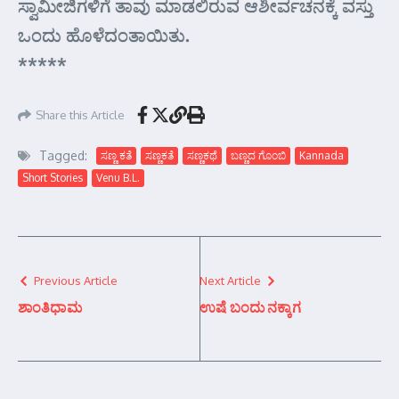
ಸ್ವಾಮೀಜಿಗಳಿಗೆ ತಾವು ಮಾಡಲಿರುವ ಆಶೀರ್ವಚನಕ್ಕೆ ವಸ್ತು
ಒಂದು ಹೊಳೆದಂತಾಯಿತು.
*****
Share this Article
Tagged:
ಸಣ್ಣ ಕತೆ
ಸಣ್ಣಕತೆ
ಸಣ್ಣಕಥೆ
ಬಣ್ಣದ ಗೊಂಬಿ
Kannada
Short Stories
Venu B.L.
Previous Article
Next Article
ಶಾಂತಿಧಾಮ
ಉಷೆ ಬಂದು ನಕ್ಕಾಗ