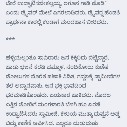
ಬೇರೆ ಉದ್ಘಾಟಿಸಬೇಕಲ್ಲಯ್ಯ, ಲಗೂನ ಗಾಡಿ ಹೊಡಿ”
ಎಂದು ಡ್ರೈವರ್ ಮೇಲೆ ಎಗರಲಾಡಿದರು. ಡ್ರೈವರ್‍ನ ಹೆಂಡತಿ
ಪ್ರಾರ್ಥನಾ ಕಾರಲ್ಲಿ ಕಂಡಾಗ ಮಂದಹಾಸ ಬೀರಿದರು.
***
ಹಳ್ಳಿಯಲ್ಲಂತೂ ಸಾವಿರಾರು ಜನ ಕಿಕ್ಕಿರಿದು ಬಿಟ್ಟಿದ್ದಾರೆ.
ಹಾಡು ಭಜನೆ ಕರಡಿ ಚಮ್ಮಾಳ, ನಂದಿಕೋಲು ಕುಣಿತ
ಡೋಲುಗಳ ಮೊರೆತ ಪಟಾಕಿ ಸಿಡಿತ, ಗದ್ದಲಕ್ಕೆ ಸ್ವಾಮೀಜಿಗಳ
ತಲೆ ಅದ್ವಾನವಾತು. ಜನ ಭಕ್ತಿ ಭಾವದಿಂದ
ಭರಮಾಡಿಕೊಂಡರು. ಜಯಕಾರ ಹಾಕಿದರು. ಮೊದಲ
ಎತ್ತಿನ ಜೋಡಿಗೆ ಮಂಗಳಾರತಿ ಬೆಳಗಿ ಹೂ ಎರಚಿ
ಉದ್ಘಾಟಿಸಿದರು ಸ್ವಾಮೀಜಿ. ಕೇರಿಯ ಮುತ್ಯಾ ದುಪ್ಪನೆ ಅಡ್ಡ
ಬಿದ್ದು ಕಾಣಿಕೆ ಅರ್ಪಿಸಿದ. ಎಲ್ಲರೂ ದುಡುದುಡು