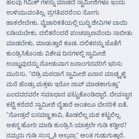
ಹಲವು ಗಿಮಿಕ್ ಗಳನ್ನು ಮಾಡದೆ ಸ್ವಾಮೀಜಿಗಳೂ ಇಂದು
ಉಳಿಯುವಂತಿಲ್ಲ. ಪ್ರಗತಿಪರರೆಂಬ ಸೋಗು
ಹಾಕಲೇಬೇಕು. ವೈಚಾರಿಕತೆಯಲ್ಲಿ ಬುದ್ಧಿ ಜೀವಿಗಳ ಬಾಯಿ
ಬಡಿಯಬೇಕು. ದಲಿತರೆಂದರೆ ಪಂಚಪ್ರಾಣವೆಂದು ಸಾಬೀತು
ಮಾಡಬೇಕು, ಮಾಡುತ್ತಾರೆ ಕೂಡ. ದಲಿತರನ್ನು ಜೊತೆಗೆ
ಕುಂಡ್ರಿಸಿಕೊಂಡು ವಿಶೇಷ ದಿನಗಳಲ್ಲಿ ಸ್ವಾಮೀಜಿ
ಉಣ್ಣುವುದನ್ನು ನೋಡುವಾಗ ಜನಾಂಗದವರಿಗೆ ಇರಿಸು
ಮುರಿಸು. “ಬಿಡ್ರಿ ಮಠದಾಗೆ ಸ್ವಾಮೀಜಿ ಏನಾರ ಮಾಡ್ಕ್ಯಳ್ಳಿ
ಮನೆ ಹೆಂಡ್ರು ಮಕ್ರಳು ಇರೋ ನಾವ್ ಮಾಡಕಾಗುತ್ತಾ”
ಎಂದವರವರೇ ಸಮಾಧಾನ ಪಟ್ಟುಕೊಂಡಿದ್ದಾರೆ. ದೇವಸ್ಥಾನ
ಕಟ್ಟಿ ಕರೆದರೆ ಸ್ವಾಮೀಜಿ ಬೈತಾರೆ ಅಂತಲೂ ಬೇಸರಿಕೆ ಐತೆ.
“ನೋಡ್ರಲೆ ಬಸವಣ್ಣ ಕಾವಿ, ತೊಡಲಿಲ್ಲ ಮಠ ಕಟ್ಟಲಿಲ್ಲ,
ಆತನ್ನ ಹೋರಿ ಮಾಡಿ ಕುಂಡ್ರಿಸಿ ಯಾಕ್ರಲೇ ಗುಡಿ ಕಡ್ತೀರ?
ನಮ್ಮದು ಗುಡಿ ಸಂಸ್ಕೃತಿ ಅಲ್ರಪ್ಪಾ” ಅಂತ ಗುಡುಗುತ್ತಾರೆ.