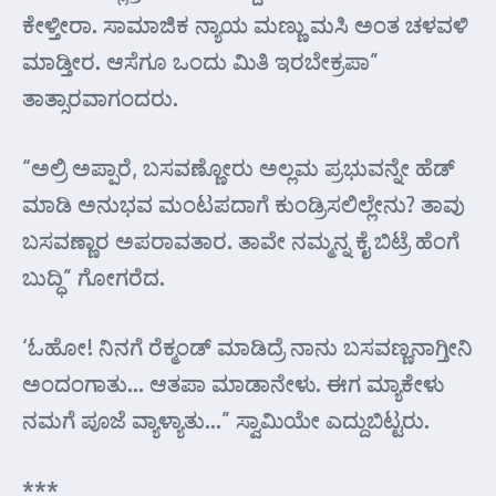
ಕೇಳ್ತೀರಾ. ಸಾಮಾಜಿಕ ನ್ಯಾಯ ಮಣ್ಣು ಮಸಿ ಅಂತ ಚಳವಳಿ
ಮಾಡ್ತೀರ. ಆಸೆಗೂ ಒಂದು ಮಿತಿ ಇರಬೇಕ್ರಪಾ”
ತಾತ್ಸಾರವಾಗಂದರು.
“ಅಲ್ರಿ ಅಪ್ಪಾರೆ, ಬಸವಣ್ಣೋರು ಅಲ್ಲಮ ಪ್ರಭುವನ್ನೇ ಹೆಡ್
ಮಾಡಿ ಅನುಭವ ಮಂಟಪದಾಗೆ ಕುಂಡ್ರಿಸಲಿಲ್ಲೇನು? ತಾವು
ಬಸವಣ್ಣಾರ ಅಪರಾವತಾರ. ತಾವೇ ನಮ್ಮನ್ನ ಕೈ ಬಿಟ್ರೆ ಹೆಂಗೆ
ಬುದ್ಧಿ” ಗೋಗರೆದ.
‘ಓಹೋ! ನಿನಗೆ ರೆಕ್ಮಂಡ್ ಮಾಡಿದ್ರೆ ನಾನು ಬಸವಣ್ಣನಾಗ್ತೀನಿ
ಅಂದಂಗಾತು… ಆತಪಾ ಮಾಡಾನೇಳು. ಈಗ ಮ್ಯಾಕೇಳು
ನಮಗೆ ಪೂಜೆ ವ್ಯಾಳ್ಯಾತು…” ಸ್ವಾಮಿಯೇ ಎದ್ದುಬಿಟ್ಟರು.
***