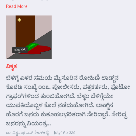
Read More
ಸಣ್ಣ ಕಥೆ
ವಿಕೃತ
ಬೆಳಿಗ್ಗೆ ಏಳರ ಸಮಯ ಮೈಸೂರಿನ ರೋಹಿಣಿ ಲಾಡ್ಜ್‌ನ
ಕೊಠಡಿ ಸಂಖ್ಯೆ ೧೦೩. ಪೋಲೀಸರು, ಪತ್ರಕರ್ತರು, ಫೊಟೋ
ಗ್ರಾಫರ್‌ಗಳಿಂದ ತುಂಬಿಹೋಗಿದೆ. ಬೆಳ್ಳಂ ಬೆಳಿಗ್ಗೆಯೇ
ಯುವತಿಯೊಬ್ಬಳ ಕೊಲೆ ನಡೆದುಹೋಗಿದೆ. ಲಾಡ್ಜ್‌ನ
ಹೊರಗೆ ಜನರು ಕುತೂಹಲಭರಿತರಾಗಿ ಸೇರಿದ್ದಾರೆ. ಸೇರಿದ್ದ
ಜನರನ್ನು ನಿಯಂತ್ರ...
ಡಾ. ವಿಶ್ವನಾಥ ಎನ್ ನೇರಳಕಟ್ಟೆ
July 19, 2026