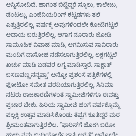
ಆನ್ನಿಸೋದಿದೆ. ಹಾಗಂತ ಬಿಟ್ಟಿದ್ದರೆ ಸ್ಕೂಲು, ಕಾಲೇಜು,
ಡೆಂಟಲ್ಲು, ಎಂಜಿನಿಯರಿಂಗ್ ಕಟ್ಟಡಗಳು ತಲೆ
ಎತ್ತುತ್ತಿರಲಿಲ್ಲ. ವರ್ಷಕ್ಕೆ ಅವುಗಳಿಂದಲೇ ಕೋಟಿಗಟ್ಟಲೆ
ಆದಾಯ ಬರುತ್ತಿರಲಿಲ್ಲ. ಆಗಾಗ ನೂರಾರು ಜೋಡಿ
ಸಾಮೂಹಿಕ ವಿವಾಹ ಮಾಡಿ, ಆಗಮಿಸುವ ಸಾವಿರಾರು
ಮಂದಿಗೆ ದಾಸೋಹ ನಡೆಸಲಾಗುತ್ತಿರಲಿಲ್ಲ. ಲಕ್ಷಗಟ್ಟಲೆ
ಖರ್ಚು ಮಾಡಿ ಬಡವರ ಲಗ್ನ ಮಾಡಿಸ್ತಾರೆ. ಸಾಕ್ಷಾತ್
ಬಸಣವಣ್ಣ ನನ್ನಪ್ಪಾ” ಅನ್ನೋ ಪ್ರಶಂಸೆ ಪತ್ರಿಕೆಗಳಲ್ಲಿ
ಫೋಟೋ ಸಮೇತ ವರದಿಯಾಗುತ್ತಿರಲಿಲ್ಲ. ಸಿನಿಮಾ
ನಟರು ರಾಜಕಾರಣಿಗಳಂತೆ ಸ್ವಾಮೀಜಿಗಳಿಗೂ ಈವತ್ತು
ಪ್ರಚಾರ ಬೇಕು. ಹಿರಿಯ ಸ್ವಾಮೀಜಿ ಹಂಗೆ ವರ್ಷಕ್ಕೊಮ್ಮೆ
ಪಲ್ಲಕ್ಕಿ ಉತ್ಸವ ಮಾಡಿಸಿಕೊಂಡು ತೆಪ್ಪಗೆ ಕೂತಿದ್ದರೆ ಮಠ
ಶ್ರೀಮಂತವಾಗುತ್ತಿರಲಿಲ. “ಫಾರಿನ್‍ಗೆ ಹೋಗಿ ಬರೋ
ಹುಚ್ಚು ನಮ್ಮ ಬುಧಿಯೋರ್ಗೆ ಜಾಸ್ತಿ ಆಗೈತೆ” ಅನ್ನೋರೇ,