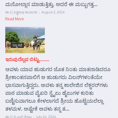
ಮನೋಲ್ಲಾಸ ಮಾಡುತ್ತಿತ್ತು. ಆದರೆ ಈ ಮಬ್ಬುಗತ್ತ...
ಡಾ || ವಿಶ್ವನಾಥ ಕಾರ್ನಾಡ
August 2, 2026
Read More
ಸಣ್ಣ ಕಥೆ
ಇರುವುದೆಲ್ಲವ ಬಿಟ್ಟು………
ಅವಳು ಯಾವ ಹುಡುಗರ ಜೊತ ನಿಂತು ಮಾತನಾಡಿದರೂ
ಶ್ರೀಕಾಂತನಪಾಲಿಗೆ ಆ ಹುಡುಗರು ವಿಲನ್‌ಗಳಂತೆಯೇ
ಭಾಸವಾಗುತ್ತಿದ್ದರು. ಅವಳು ತನ್ನ ಕಾಲೇಜಿನ ಲೆಕ್ಚರರ್‌ಗಳು
ಪಾಠ ಮಾಡುವ ವೈಖರಿ ಸ್ಟೈಲು ಹೈಲುಗಳ ಕುರಿತು
ಬಣ್ಣಿಸುವಾಗಲೂ ಕೇಳಲಾಗದೆ ಶ್ರೀಯ ಹೊಟ್ಟೆಯಲೆಲ್ಲಾ
ತಳಮಳ. ಅಷ್ಟೇಕೆ ಅವಳು ತನ್ನ ತ...
ಡಾ || ಬಿ ಎಲ್ ವೇಣು
July 26, 2026