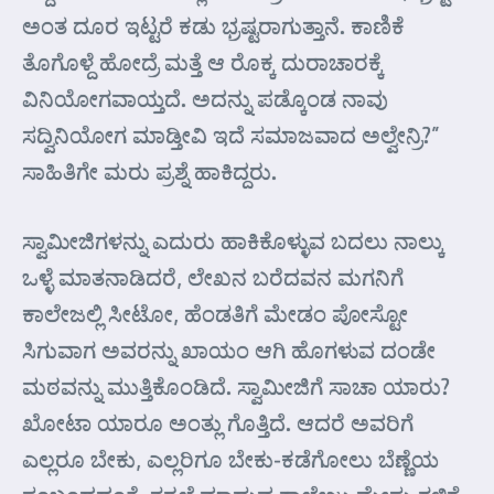
ಅಂತ ದೂರ ಇಟ್ಟರೆ ಕಡು ಭ್ರಷ್ಟರಾಗುತ್ತಾನೆ. ಕಾಣಿಕೆ
ತೊಗೊಳ್ದೆ ಹೋದ್ರೆ ಮತ್ತೆ ಆ ರೊಕ್ಕ ದುರಾಚಾರಕ್ಕೆ
ವಿನಿಯೋಗವಾಯ್ತದೆ. ಅದನ್ನು ಪಡ್ಕೊಂಡ ನಾವು
ಸದ್ವಿನಿಯೋಗ ಮಾಡ್ತೀವಿ ಇದೆ ಸಮಾಜವಾದ ಅಲ್ವೇನ್ರಿ?”
ಸಾಹಿತಿಗೇ ಮರು ಪ್ರಶ್ನೆ ಹಾಕಿದ್ದರು.
ಸ್ವಾಮೀಜಿಗಳನ್ನು ಎದುರು ಹಾಕಿಕೊಳ್ಳುವ ಬದಲು ನಾಲ್ಕು
ಒಳ್ಳೆ ಮಾತನಾಡಿದರೆ, ಲೇಖನ ಬರೆದವನ ಮಗನಿಗೆ
ಕಾಲೇಜಲ್ಲಿ ಸೀಟೋ, ಹೆಂಡತಿಗೆ ಮೇಡಂ ಪೋಸ್ಟೋ
ಸಿಗುವಾಗ ಅವರನ್ನು ಖಾಯಂ ಆಗಿ ಹೊಗಳುವ ದಂಡೇ
ಮಠವನ್ನು ಮುತ್ತಿಕೊಂಡಿದೆ. ಸ್ವಾಮೀಜಿಗೆ ಸಾಚಾ ಯಾರು?
ಖೋಟಾ ಯಾರೂ ಅಂತ್ಲು ಗೊತ್ತಿದೆ. ಆದರೆ ಅವರಿಗೆ
ಎಲ್ಲರೂ ಬೇಕು, ಎಲ್ಲರಿಗೂ ಬೇಕು-ಕಡೆಗೋಲು ಬೆಣ್ಣೆಯ