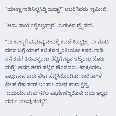
“ಯಾಕ್ಲಾ ಗಾಡಿನಿಲ್ಲಿಸಿದ್ದಿ ದುಬ್ಬಾ?” ಜಬರಿಸಿದರು ಸ್ವಾಮೀಜಿ.
“ಅದು ಸಾಯಂಗೈತಲ್ರಪ್ಪಾರೆ” ಮಿಡುಕಿದ ಡ್ರೈವರ್.
“ಈ ಕಾಲ್ದಾಗೆ ಮನುಷ್ಯ ಜೀವಕ್ಕೆ ಕವಡೆ ಕಿಮ್ಮತ್ತಿಲ್ಲ. ಈ ಮುದಿ
ದನದ ಬಗ್ಗೆ ಯಾಕ್ ತಲೆ ಕೆಡಸ್ಕ್ಯಂತೀಯೋ ತೆಪರೆ. ಗಾಡಿ
ರಸ್ತೆ ಕಡೆಗೆ ತಿರುವಕ್ಕಂಡು ನೆಟ್ಟಗೆ ಗ್ಯಾನ ಇಟ್ಕಂಡು ಹೊಡಿ
ಮಗ್ನೆ” ಅವನ ತಲೆಗೆ ಪಟ್ಟನೆ ಹೊಡೆದರು. ಕಿಸಕ್ಕೆಂದಳು
ಪ್ರಾರ್ಥನಾ. ಕಾರು ವೇಗ ಹೆಚ್ಚಿಸಿಕೊಂಡಿತು. ಕಾರಿನಾಗಳ
ಟೇಪ್ ರೆಕಾರ್ಡರ್ ಇಂಪಾಗಿ ವಚನ ಹಾಡುತ್ತಿತ್ತು.
‘ದಯೆಯೇ ಬೇಕು ಸಕಲ ಪ್ರಾಣಿಗಳೆಲ್ಲರೊಳು ದಯೆ ಇಲ್ಲದ
ಧರ್ಮ ಯಾವುದಯ್ಯ?”