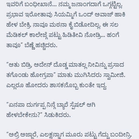
ಇವರಿಗೆ ಬಂಧೀಖಾನೆ… ನಮ್ಮ ಜನಾಂಗದಾಗೆ ಒಗ್ಗಟ್ಟಿಲ್ಲ.
ಪ್ರಭಾವ ಇರೋತಾವು ಸಿಯಮ್ಮಿಗೆ ಒಂದ್ ಅವಾಜ್ ಹಾಕಿ
ಹೇಳ ಬೇಕ್ರಿ. ನಾವೂ ಮಠನಾ ಕೈ ಬಿಡೋದಿಲ್ಲ. ಈ ಸಲ
ಮೆಡಿಕಲ್ ಕಾಲೇಜ್ಗೆ ಪಟ್ಟು ಹಿಡಿತೀವಿ ನೋಡ್ರಿ… ಹಂಗೆ
ತಾವೂ” ಬೆಣ್ಣೆ ಹಚ್ಚಿದರು.
“ಆತು ಬಿಡ್ರಿ, ಅದೇನ್ ದೊಡ್ಡ ಮಾತಲ್ಲ ನೀವಿನ್ನು ಪ್ರಸಾದ
ತಗೊಂಡು ಹೋಗ್ರಪಾ” ಮಾತು ಮುಗಿಸಿದರು ಸ್ವಾಮೀಜಿ.
ಎಲ್ಲರೂ ಹೋದರು ಶಾಸಕನೊಬ್ಬ ಕುಂತೇ ಇದ್ದ.
“ಏನಪಾ ದುರ್ಗಪ್ಪ ನಿನ್ಗೆ ಬ್ಯಾರೆ ಸ್ಪೆಷಲ್ ಆಗಿ
ಹೇಳಬೇಕೇನು?” ಸಿಡುಕಿದರು.
“ಅಲ್ರಿ ಅಜ್ಜಾರೆ, ಎಲಕ್ಷನ್ನಾಗ ಮೂರು ಪಟ್ಟು ಗೆದ್ದು ಬಂದೀನ್ರಿ.