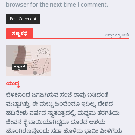
browser for the next time I comment.
ಸಣ್ಣ ಕಥೆ
ಎಲ್ಲವನ್ನೂ ಕಾಣಿ
ಸಣ್ಣ ಕಥೆ
ಯುದ್ಧ
ಬೆಳಕಿನಿಂದ ಜಗಜಗಿಸುವ ಸಂಜೆ ರಾವು ಬಡಿದಂತೆ
ಮಬ್ಬಾಗಿತ್ತು. ಈ ಮಬ್ಬು ಹಿಂದೆಂದೂ ಇದಿಲ್ಲ. ದೇಶದ
ಹದಿನೇಳು ವರ್ಷದ ಸ್ವಾತಂತ್ರದಲ್ಲಿ, ಮಧ್ಯಮ ತರಗತಿಯ
ಜೀವನ ಕೈ ಬಾಯಿಯಾಗಿದ್ದರೂ ದೂರದ ಆಶಯ
ಹೊಂಗಿರಣವೊಂದು ಸದಾ ಹೊಳೆದು ಭಾವೀ ಪೀಳಿಗೆಯ