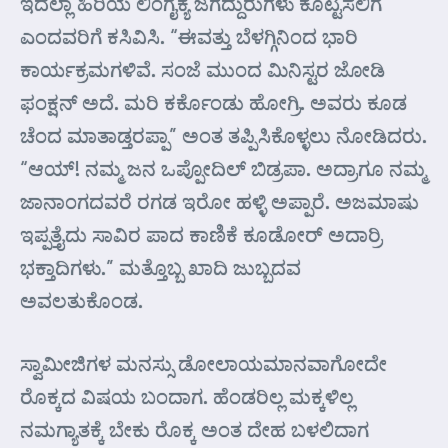
ಇದೆಲ್ಲಾ ಹಿರಿಯ ಲಿಂಗೈಕ್ಯ ಜಗದ್ದುರುಗಳು ಕೊಟ್ಟಸಲಿಗೆ
ಎಂದವರಿಗೆ ಕಸಿವಿಸಿ. “ಈವತ್ತು ಬೆಳಗ್ಗಿನಿಂದ ಭಾರಿ
ಕಾರ್ಯಕ್ರಮಗಳಿವೆ. ಸಂಜೆ ಮುಂದ ಮಿನಿಸ್ಟರ ಜೋಡಿ
ಫಂಕ್ಷನ್ ಅದೆ. ಮರಿ ಕರ್ಕೊಂಡು ಹೋಗ್ರಿ. ಅವರು ಕೂಡ
ಚೆಂದ ಮಾತಾಡ್ತರಪ್ಪಾ” ಅಂತ ತಪ್ಪಿಸಿಕೊಳ್ಳಲು ನೋಡಿದರು.
“ಆಯ್! ನಮ್ಮ ಜನ ಒಪ್ಪೋದಿಲ್ ಬಿಡ್ರಪಾ. ಅದ್ರಾಗೂ ನಮ್ಮ
ಜಾನಾಂಗದವರೆ ರಗಡ ಇರೋ ಹಳ್ಳಿ ಅಪ್ಪಾರೆ. ಅಜಮಾಷು
ಇಪ್ಪತ್ತೈದು ಸಾವಿರ ಪಾದ ಕಾಣಿಕೆ ಕೂಡೋರ್ ಅದಾರ್ರಿ
ಭಕ್ತಾದಿಗಳು.” ಮತ್ತೊಬ್ಬ ಖಾದಿ ಜುಬ್ಬದವ
ಅವಲತುಕೊಂಡ.
ಸ್ವಾಮೀಜಿಗಳ ಮನಸ್ಸು ಡೋಲಾಯಮಾನವಾಗೋದೇ
ರೊಕ್ಕದ ವಿಷಯ ಬಂದಾಗ. ಹೆಂಡರಿಲ್ಲ ಮಕ್ಕಳಿಲ್ಲ
ನಮಗ್ಯಾತಕ್ಕೆ ಬೇಕು ರೊಕ್ಕ ಅಂತ ದೇಹ ಬಳಲಿದಾಗ