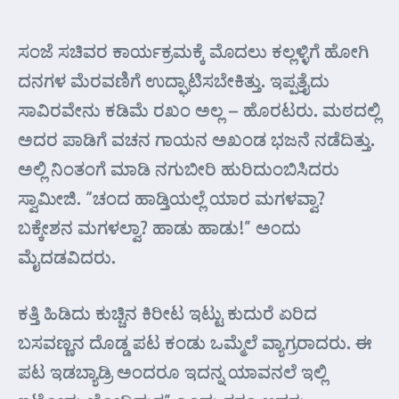
ಸಂಜೆ ಸಚಿವರ ಕಾರ್ಯಕ್ರಮಕ್ಕೆ ಮೊದಲು ಕಲ್ಲಳ್ಳಿಗೆ ಹೋಗಿ
ದನಗಳ ಮೆರವಣಿಗೆ ಉದ್ಘಾಟಿಸಬೇಕಿತ್ತು. ಇಪ್ಪತ್ತೈದು
ಸಾವಿರವೇನು ಕಡಿಮೆ ರಖಂ ಅಲ್ಲ – ಹೊರಟರು. ಮಠದಲ್ಲಿ
ಅದರ ಪಾಡಿಗೆ ವಚನ ಗಾಯನ ಅಖಂಡ ಭಜನೆ ನಡೆದಿತ್ತು.
ಅಲ್ಲಿ ನಿಂತಂಗೆ ಮಾಡಿ ನಗುಬೀರಿ ಹುರಿದುಂಬಿಸಿದರು
ಸ್ವಾಮೀಜಿ. “ಚಂದ ಹಾಡ್ತಿಯಲ್ಲೆ ಯಾರ ಮಗಳವ್ವಾ?
ಬಕ್ಕೇಶನ ಮಗಳಲ್ವಾ? ಹಾಡು ಹಾಡು!” ಅಂದು
ಮೈದಡವಿದರು.
ಕತ್ತಿ ಹಿಡಿದು ಕುಚ್ಚಿನ ಕಿರೀಟ ಇಟ್ಟು ಕುದುರೆ ಏರಿದ
ಬಸವಣ್ಣನ ದೊಡ್ಡ ಪಟ ಕಂಡು ಒಮ್ಮೆಲೆ ವ್ಯಾಗ್ರರಾದರು. ಈ
ಪಟ ಇಡಬ್ಯಾಡ್ರಿ ಅಂದರೂ ಇದನ್ನ ಯಾವನಲೆ ಇಲ್ಲಿ