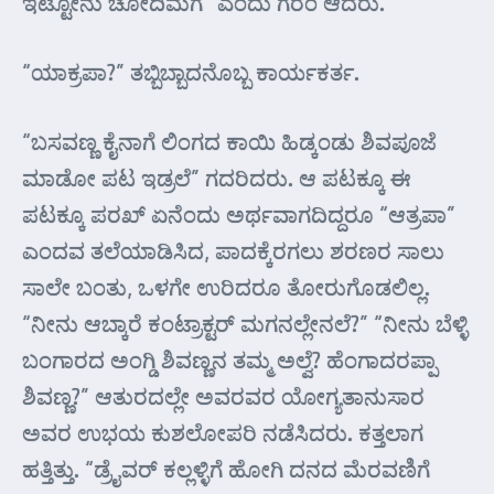
ಇಟ್ಟೋನು ಚೋದಿಮಗ” ಎಂದು ಗರಂ ಆದರು.
“ಯಾಕ್ರಪಾ?” ತಬ್ಬಿಬ್ಬಾದನೊಬ್ಬ ಕಾರ್ಯಕರ್ತ.
“ಬಸವಣ್ಣ ಕೈನಾಗೆ ಲಿಂಗದ ಕಾಯಿ ಹಿಡ್ಕಂಡು ಶಿವಪೂಜೆ
ಮಾಡೋ ಪಟ ಇಡ್ರಲೆ” ಗದರಿದರು. ಆ ಪಟಕ್ಕೂ ಈ
ಪಟಕ್ಕೂ ಪರಖ್ ಏನೆಂದು ಅರ್ಥವಾಗದಿದ್ದರೂ “ಆತ್ರಪಾ”
ಎಂದವ ತಲೆಯಾಡಿಸಿದ, ಪಾದಕ್ಕೆರಗಲು ಶರಣರ ಸಾಲು
ಸಾಲೇ ಬಂತು, ಒಳಗೇ ಉರಿದರೂ ತೋರುಗೊಡಲಿಲ್ಲ.
“ನೀನು ಆಬ್ಕಾರೆ ಕಂಟ್ರಾಕ್ಟರ್ ಮಗನಲ್ಲೇನಲೆ?” “ನೀನು ಬೆಳ್ಳಿ
ಬಂಗಾರದ ಅಂಗ್ಡಿ ಶಿವಣ್ಣನ ತಮ್ಮ ಅಲ್ವೆ? ಹೆಂಗಾದರಪ್ಪಾ
ಶಿವಣ್ಣ?” ಆತುರದಲ್ಲೇ ಅವರವರ ಯೋಗ್ಯತಾನುಸಾರ
ಅವರ ಉಭಯ ಕುಶಲೋಪರಿ ನಡೆಸಿದರು. ಕತ್ತಲಾಗ
ಹತ್ತಿತ್ತು. “ಡ್ರೈವರ್ ಕಲ್ಲಳ್ಳಿಗೆ ಹೋಗಿ ದನದ ಮೆರವಣಿಗೆ