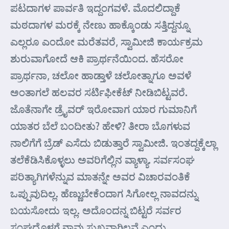
ಪಟದಾಗಳ ಪಾರ್ವತಿ ಇದ್ದಂಗವಳೆ. ಮೊದಲಿದ್ದಾಕೆ
ಮಠದಾಗಳ ಮರಕ್ಕೆ ನೇಣು ಹಾಕ್ಕೊಂಡು ಸತ್ತಿದ್ದನ್ನೂ
ಎಲ್ಲರೂ ಎಂದೋ ಮರೆತವರೆ, ಸ್ವಾಮೀಜಿ ಕಾರ್ಯಕ್ರಮ
ಶುರುವಾಗೋದೆ ಆಕಿ ಪ್ರಾರ್ಥನೆಯಿಂದ. ಹೆಸರೋ
ಪ್ರಾರ್ಥನಾ, ಚಲೋ ಹಾಡ್ತಾಳೆ ಚಲೋತ್ನಾಗೂ ಅವಳೆ
ಅಂತಾಗಲೆ ಹಲವರ ಸರ್ಟಿಫೀಕೆಟ್ ನೀಡಿಬಿಟ್ಟವರೆ.
ಜೊತೆನಾಗೇ ಡ್ರೈವರ್ ಇರೋವಾಗ ಯಾರ ಗುಮಾನಿಗೆ
ಯಾತರ ಬೆಲೆ ಬಂದೀತು? ಹೇಳಿ? ತೀರಾ ಬೊಗಳುವ
ನಾಲಿಗೆಗೆ ಬ್ರೆಡ್ ಎಸೆದು ಬಿಡುತ್ತಾರೆ ಸ್ವಾಮೀಜಿ. ಇಂತದ್ದಕ್ಕೆಲ್ಲಾ
ತಲೆಕೆಡಿಸಿಕೊಳ್ಳಲು ಅವರಿಗೆಲ್ಲಿನ ವ್ಯಾಳ್ಯಾ. ಸರ್ವಸಂಘ
ಪರಿತ್ಯಾಗಿಗಳೆನ್ನುವ ಮಾತನ್ನೇ ಅವರ ವಿಚಾರವಂತಿಕೆ
ಒಪ್ಪುವುದಿಲ್ಲ. ಹೆಣ್ಣುಬೇಕೆಂದಾಗ ಸಿಗೋಲ್ಲ ನಾವದನ್ನು
ಬಯಸೋದು ಇಲ್ಲ. ಅದೊಂದನ್ನ ಬಿಟ್ಟರೆ ಸರ್ವರ
ಸಂಘದೊಳಗೆ ನಾವು ಸುಖವಾಗಿಲ್ಲವೆ ಎಂದು