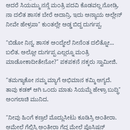
ಆದರೆ ಸಿಯಮ್ಮು ನನ್ಗೆ ಮಂತ್ರಿ ಪದವಿ ಕೊಡವಲ್ಲ ನೋಡ್ರಿ.
ನಾ ದಲಿತ ಶಾಸಕ ಬೇರೆ ಅದಾನ್ರಿ. ಇದು ಅನ್ಯಾಯ ಅಲ್ಲೇನ್
ನೀವೇ ಹೇಳ್ರಪಾ” ಕುಂತಲ್ಲೇ ಅಡ್ಡ ಬಿದ್ದ ದುರ್ಗಪ್ಪ.
“ಬಿಡೋ ನಿನ್ನ. ಶಾಸಕ ಅಂದ್ಮೇಲೆ ನೀನೆಂತ ದಲಿತ್ನೋ…
ಬಲಿತ. ಅಲ್ಲೋ ದುರ್ಗಪ್ಪ ಎಲ್ಲರ್‍ನೂ ಮಂತ್ರಿ
ಮಾಡೋಕಾದೀತೇನೋ?” ಪಕಪಕನೆ ನಕ್ಕರು ಸ್ವಾಮೀಜಿ.
“ತಮಗ್ಯಾಕೋ ನಮ್ಮ ಮ್ಯಾಗೆ ಅಭಿಮಾನ ಕಮ್ಮಿ ಆಗ್ಯದೆ.
ತಾವು ಕಡಕ್ ಆಗಿ ಒಂದು ಮಾತು ಸಿಯಮ್ಗೆ ಹೇಳ್ರಾ ಬುದ್ಧಿ”
ಅಂಗಲಾಚಿ ಮುನಿದ.
“ನೀವು ಹಿಂಗೆ ಕಣ್ರಲೆ ಮೊದ್ಲುಸೀಟು ಕೂಡಿಸ್ರಿ ಅಂತೀರಾ.
ಆಮೇಲೆ ಗೆಲ್ಲಿಸ್ರಿ ಅಂತೀರಾ ಗೆದ್ದ ಮೇಲೆ ಪೊಸಿಷನ್