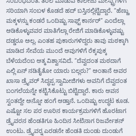
ಸಂಬಂಧದಂತೆ. ತರಲೆ ಮಾಡುವ ಕಾಲೇಜು ಮೇಸ್ಟ್ರುಗಳಿಗೆ
ಸರಿಯಾಗಿ ಸಂಬಳ ಕೊಡದೆ ಹದ್ ಬಸ್ತಿನಲ್ಲಿಟ್ಟಿದ್ದಾರೆ. “ಹೆಣ್ಣು
ಮಕ್ಕಳನ್ನು ಕಂಡರೆ ಒಂದಿಷ್ಟು ಸಾಫ್ಟ್‌ ಕಾರ್ನರ್” ಎಂದೆಲ್ಲಾ
ಆಡಿಕೊಳ್ಳುವವರ ಮಾತಿಗೆಲ್ಲಾ ರೇಜಿಗೆ ಮಾಡಿಕೊಳ್ಳುವಷ್ಟು
ದಡ್ಡರೂ ಅಲ್ಲ. ಎಂತಹ ಪುಕಾರುಗಳಿದ್ದರು ತಾವು ಮಠಕ್ಕಾಗಿ
ಮಾಡಿದ ಸೇವೆಯ ಮುಂದೆ ಆವುಗಳಿಗೆ ರೆಕ್ಕಪುಕ್ಕ
ಬೆಳೆಯದೆಂಬ ಆತ್ಮ ವಿಶ್ವಾಸವಿದೆ. “ದೆವ್ವದಂತ ಮಠದಾಗೆ
ಎಲ್ಲಿ ಏನ್ ನಡಿತೈತೋ ಯಾರು ಬಲ್ಲರು?” ಅಂತಾನೆ ಅವರ
ಖಾಸಾ ಡ್ರೈವರ್ ಸಿದ್ಧಪ್ಪ ಸ್ವಾಮೀಜಿಗಳು ಅವನಿಗೆ ದೆವ್ವದಂತ
ಬಂಗಲೆಯನ್ನೇ ಕಟ್ಟಿಸಿಕೊಟ್ಟು ಬಿಟ್ಟಿದ್ದಾರೆ. ಕಾರು ಆವನ
ಸ್ವಂತದ್ದೇ ಅನ್ನೋ ಹಂಗೆ ಆಡ್ತಾನೆ. ಒಂದಿಷ್ಟು ಉದ್ಧಟ ಕೂಡ.
ಎಷ್ಟೋ ಸಲ ಪರ ಊರಿನ ಕಾರ್ಯಕ್ರಮಗಳಿಗೆ ಹೊರಟಾಗ
ಡ್ರೈವರನ ಹೆಂಡತಿಗೂ ಹಿಂದಿನ ಸೀಟಿನಾಗ ರಿಜರ್ವೇಶನ್
ಉಂಟು. ಡ್ರೈವರ್‍ನ ಎರಡನೇ ಹೆಂಡತಿ ದುಂಡು ದುಂಡುಗೆ