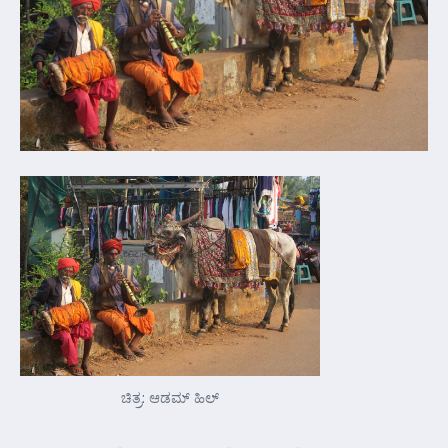
ಚಿತ್ರ: ಆಡಮ್ ಹಿಲ್