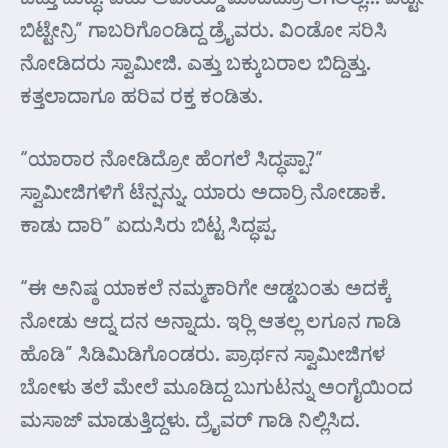
ಬಿಟ್ಟೇನ್ರಿ” ಗಾಬರಿಗೊಂಡಿದ್ದ ಡ್ರೈವರು. ವಿಂಡೋ ಸರಿಸಿ
ನೋಡಿದರು ಸ್ವಾಮೀಜಿ. ಎತ್ತು ಬಕ್ಕುಬರಾಲ ಬಿದ್ದಿತ್ತು.
ಕತ್ತಲಾದಾಗೂ ಹರಿವ ರಕ್ತ ಕಂಡಿತು.
“ಯಾರಾರ ನೋಡಿದ್ರೋ ಹೆಂಗಲೆ ಸಿದ್ಧಪ್ಪಾ?”
ಸ್ವಾಮೀಜಿಗಳಿಗೆ ಟೆನ್ಷನ್ನು. ಯಾರು ಅದಾರ್ರಿ ನೋಡಾಕೆ.
ಕಾಡು ದಾರಿ” ಏದುಸಿರು ಬಿಟ್ಟ ಸಿದ್ಧಪ್ಪ.
“ಈ ಅನಿಷ್ಠ ಯಾಕಲೆ ನಮ್ಮಕಾರಿಗೇ ಆಡ್ಡಬಂತು ಅದಕ್ಕೆ
ನೋಡು ಆದ್ನ ದನ ಅನ್ನಾದು. ಇರ್‍ಲಿ ಆತಲ್ಲ ಲಗೂನ ಗಾಡಿ
ಹೊಡಿ” ಸಿಡಿಮಿಡಿಗೊಂಡರು. ಪ್ರಾರ್ಥನ ಸ್ವಾಮೀಜಿಗಳ
ಬೋಳು ತಲೆ ಮೇಲೆ ಮೂಡಿದ್ದ ಬುಗುಟನ್ನು ಅಂಗೈಯಿಂದ
ಮಸಾಜ್ ಮಾಡುತ್ತಿದ್ದಳು. ದ್ರೈವರ್ ಗಾಡಿ ನಿಲ್ಲಿಸಿದ.