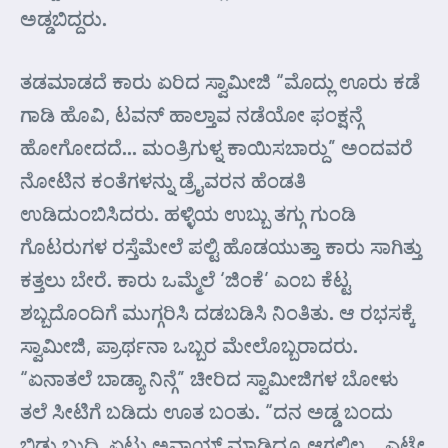
ಅಡ್ಡಬಿದ್ದರು.
ತಡಮಾಡದೆ ಕಾರು ಏರಿದ ಸ್ವಾಮೀಜಿ “ಮೊದ್ಲು ಊರು ಕಡೆ
ಗಾಡಿ ಹೊವಿ, ಟವನ್ ಹಾಲ್ತಾವ ನಡೆಯೋ ಫಂಕ್ಷನ್ಗೆ
ಹೋಗೋದದೆ… ಮಂತ್ರಿಗುಳ್ನ ಕಾಯಿಸಬಾರ್‍ದು” ಅಂದವರೆ
ನೋಟಿನ ಕಂತೆಗಳನ್ನು ಡ್ರೈವರನ ಹೆಂಡತಿ
ಉಡಿದುಂಬಿಸಿದರು. ಹಳ್ಳಿಯ ಉಬ್ಬು ತಗ್ಗು ಗುಂಡಿ
ಗೊಟರುಗಳ ರಸ್ತೆಮೇಲೆ ಪಲ್ಟಿ ಹೊಡಯುತ್ತಾ ಕಾರು ಸಾಗಿತ್ತು
ಕತ್ತಲು ಬೇರೆ. ಕಾರು ಒಮ್ಮೆಲೆ ‘ಜಿಂಕೆ’ ಎಂಬ ಕೆಟ್ಟ
ಶಬ್ಬದೊಂದಿಗೆ ಮುಗ್ಗರಿಸಿ ದಡಬಡಿಸಿ ನಿಂತಿತು. ಆ ರಭಸಕ್ಕೆ
ಸ್ವಾಮೀಜಿ, ಪ್ರಾರ್ಥನಾ ಒಬ್ಬರ ಮೇಲೊಬ್ಬರಾದರು.
“ಏನಾತಲೆ ಬಾಡ್ಯಾ ನಿನ್ಗೆ” ಚೀರಿದ ಸ್ವಾಮೀಜಿಗಳ ಬೋಳು
ತಲೆ ಸೀಟಿಗೆ ಬಡಿದು ಊತ ಬಂತು. “ದನ ಅಡ್ಡ ಬಂದು
ಬಿಡ್ತು ಬುದ್ಧಿ. ಏಟು ಅವಾಯ್ಡ್ ಮಾಡಿದ್ರೂ ಆಗಲಿಲ್ಲ… ಎಟ್ಟೇ