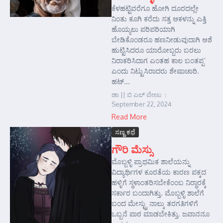
ಕೆಳಹಟ್ಟಿವರೆಗೂ ಹೋಗಿ ದೂರದಲ್ಲೇ
ನಿಂತು ಕೂಗಿ ಕರೆದು ಸತ್ತ ಆಕಳನ್ನು ಎತ್ತಿ
ಹೊಯ್ಯಲು ಪರಿಪರಿಯಾಗಿ
ಬೇಡಿಕೊಂಡರೂ ಹಣನೀಡುವುದಾಗಿ ಆಶೆ
ಹುಟ್ಟಿಸಿದರೂ ಯಾರೋಬ್ಬರು ಬರಲು
ನಿರಾಕರಿಸಿದಾಗ ಎಂತಹ ಕಾಲ ಬಂತಪ್ಪ’
ಎಂದು ನಿಟ್ಟುಸಿರಾದರು ಶೇಷಾಚಾರಿ.
ಹಟ್...
ಡಾ || ಬಿ ಎಲ್ ವೇಣು
September 22, 2024
Read More
ಸಣ್ಣ ಕಥೆ
ಗೌರಿ ಮೆಸ್ಸು
ಮೊಬ್ಬಳ್ಳಿ ಪ್ರಾಥಮಿಕ ಶಾಲೆಯನ್ನು
ವಿದ್ಯಾರ್ಥಿಗಳ ಕೂರತೆಯ ಕಾರಣ ಪಕ್ಕದ
ಹಳ್ಳಿಗೆ ಸ್ಥಳಾಂತರಿಸಬೇಕೆಂಂಬ ನಿರ್‍ಧಾರಕ್ಕೆ
ಸರ್ಕಾರ ಬಂದಾಗಿತ್ತು. ಮೊಬ್ಬಳ್ಳಿ ಶಾಲೆಗೆ
ಬಂದ ಮೇಸ್ಟ್ರು ನಾಲ್ಕು ತರಗತಿಗಳಿಗೆ
ಒಬ್ಬನೆ ಪಾಠ ಮಾಡಬೇಕಿತ್ತು. ಜವಾನನೂ