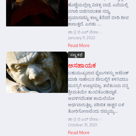
ಹೊಟ್ಟೆಯಲ್ಲೆಲ್ಲಾ ವಿಚಿತ್ರ ಬಾಧೆ, ಎದೆಯಲ್ಲಿ
ನಗಾರಿ ಬಾರಿಸಿದಂತಹ ಸದ್ದು,
ಪ್ರಯಾಸಪಟ್ಟು ಕಣ್ಣು ತೆರೆದರೆ ಬೀದಿ ದೀಪ
ಕಾಣುತ್ತದೆ. ಎರಡು ...
ಡಾ || ಬಿ ಎಲ್ ವೇಣು
January 9, 2022
Read More
ಸಣ್ಣ ಕಥೆ
ಅಸಹಾಯಕ
ಬಹುಮುಖ್ಯವಾದ ಫೈಲುಗಳನ್ನು ಅಟೆಂಡ್
ಮಾಡಿ ಸಾಹೇಬನ ಟೇಬಲ್ಲಿಗೆ ಕಳಿಸಿದರೂ
ಮನಸ್ಸಿಗೆ ಉಲ್ಲಾಸವಿಲ್ಲ. ತಲೆತುಂಬಾ ನನ್ನ
ಶ್ರೀಮತಿಯೇ ತುಂಬಿಕೊಂಡಿದ್ದಾಳೆ.
ಅವಳಿಗದೆಂತಹ ಕಾಯಿಲೆಯೋ
ಅರ್ಥವಾಗುತ್ತಿಲ್ಲ. ಪರಿಚಿತ ಡಾಕ್ಟರ ಬಳಿ
ತೋರಿಸೋಣವೆಂದು ದಮ್ಮಯ್ಯ...
ಡಾ || ಬಿ ಎಲ್ ವೇಣು
October 31, 2021
Read More