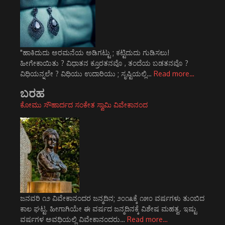
"ಹಾಕಿದುದು ಅರಮನೆಯ ಅಡಿಗಟ್ಟು ; ಕಟ್ಟಿದುದು ಗುಡಿಸಲು!
ಹೀಗೇಕಾಯಿತು ? ವಿಧಾತನ ಕ್ರೂರತನವೊ , ತಂದೆಯ ಬಡತನವೊ ?
ವಿಧಿಯನ್ನಲೇ ? ವಿಧಿಯು ಉದಾರಿಯು ; ಸೃಷ್ಟಿಯಲ್ಲಿ…
Read more…
ಬರಹ
ಕೋಮು ಸೌಹಾರ್ದದ ಸಂಕೇತ ಸ್ವಾಮಿ ವಿವೇಕಾನಂದ
ಜನವರಿ ೧೨ ವಿವೇಕಾನಂದರ ಜನ್ಮದಿನ; ೨೦೧೩ಕ್ಕೆ ೧೫೦ ವರ್ಷಗಳು ತುಂಬಿದ
ಕಾಲ ಘಟ್ಟ. ಹೀಗಾಗಿಯೇ ಈ ವರ್ಷದ ಜನ್ಮದಿನಕ್ಕೆ ವಿಶೇಷ ಮಹತ್ವ. ಇಷ್ಟು
ವರ್ಷಗಳ ಅವಧಿಯಲ್ಲಿ ವಿವೇಕಾನಂದರು…
Read more…