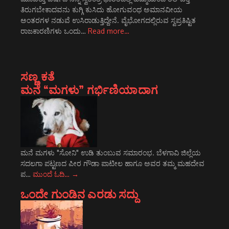
ತಿರುಗಬೇಕಾದವನು ಕುಗ್ಗಿ ಕುಸಿದು ಹೋಗುವಂಥ ಅಮಾನವೀಯ
ಅಂತರಗಳ ನಡುವೆ ಉಸಿರಾಡುತ್ತಿದ್ದೇನೆ. ವೈಭೋಗದಲ್ಲಿರುವ ಸ್ವಪ್ರತಿಷ್ಟಿತ
ರಾಜಕಾರಣಿಗಳು ಒಂದು…
Read more…
ಸಣ್ಣ ಕತೆ
ಮನೆ “ಮಗಳು” ಗರ್ಭಿಣಿಯಾದಾಗ
ಮನೆ ಮಗಳು "ಸೋನಿ" ಉಡಿ ತುಂಬುವ ಸಮಾರಂಭ. ಬೆಳಗಾವಿ ಜಿಲ್ಲೆಯ
ಸದಲಗಾ ಪಟ್ಟಣದ ಪೀರ ಗೌಡಾ ಪಾಟೀಲ ಹಾಗೂ ಅವರ ತಮ್ಮ ಮಹದೇವ
ಪ…
ಮುಂದೆ ಓದಿ…
→
ಒಂದೇ ಗುಂಡಿನ ಎರಡು ಸದ್ದು