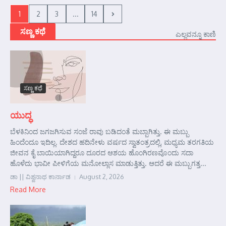
1
2
3
...
14
ಸಣ್ಣ ಕಥೆ
ಎಲ್ಲವನ್ನೂ ಕಾಣಿ
ಸಣ್ಣ ಕಥೆ
ಯುದ್ಧ
ಬೆಳಕಿನಿಂದ ಜಗಜಗಿಸುವ ಸಂಜೆ ರಾವು ಬಡಿದಂತೆ ಮಬ್ಬಾಗಿತ್ತು. ಈ ಮಬ್ಬು
ಹಿಂದೆಂದೂ ಇದಿಲ್ಲ. ದೇಶದ ಹದಿನೇಳು ವರ್ಷದ ಸ್ವಾತಂತ್ರದಲ್ಲಿ, ಮಧ್ಯಮ ತರಗತಿಯ
ಜೀವನ ಕೈ ಬಾಯಿಯಾಗಿದ್ದರೂ ದೂರದ ಆಶಯ ಹೊಂಗಿರಣವೊಂದು ಸದಾ
ಹೊಳೆದು ಭಾವೀ ಪೀಳಿಗೆಯ ಮನೋಲ್ಲಾಸ ಮಾಡುತ್ತಿತ್ತು. ಆದರೆ ಈ ಮಬ್ಬುಗತ್ತ...
ಡಾ || ವಿಶ್ವನಾಥ ಕಾರ್ನಾಡ
August 2, 2026
Read More