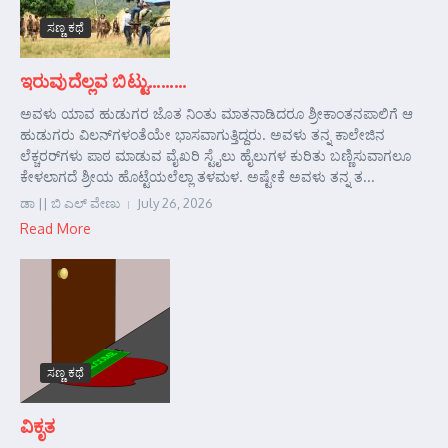
ಸಣ್ಣ ಕಥೆ
ಇರುವುದೆಲ್ಲವ ಬಿಟ್ಟು………
ಅವಳು ಯಾವ ಹುಡುಗರ ಜೊತ ನಿಂತು ಮಾತನಾಡಿದರೂ ಶ್ರೀಕಾಂತನಪಾಲಿಗೆ ಆ
ಹುಡುಗರು ವಿಲನ್‌ಗಳಂತೆಯೇ ಭಾಸವಾಗುತ್ತಿದ್ದರು. ಅವಳು ತನ್ನ ಕಾಲೇಜಿನ
ಲೆಕ್ಚರರ್‌ಗಳು ಪಾಠ ಮಾಡುವ ವೈಖರಿ ಸ್ಟೈಲು ಹೈಲುಗಳ ಕುರಿತು ಬಣ್ಣಿಸುವಾಗಲೂ
ಕೇಳಲಾಗದೆ ಶ್ರೀಯ ಹೊಟ್ಟೆಯಲೆಲ್ಲಾ ತಳಮಳ. ಅಷ್ಟೇಕೆ ಅವಳು ತನ್ನ ತ...
ಡಾ || ಬಿ ಎಲ್ ವೇಣು
July 26, 2026
Read More
ಸಣ್ಣ ಕಥೆ
ವಿಕೃತ