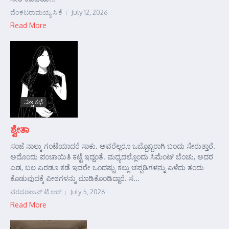
ವೆಂಕಟರಾಮಯ್ಯ ಸಿ ಕೆ
July 12, 2026
Read More
ಸಣ್ಣ ಕಥೆ
ಶ್ವೇತಾ
ಸಂಜೆ ನಾಲ್ಕು ಗಂಟೆಯಾದರೆ ಸಾಕು. ಅವರೆಲ್ಲರೂ ಒಬ್ಬೊಬ್ಬರಾಗಿ ಬಂದು ಸೇರುತ್ತಾರೆ.
ಅದೊಂದು ಪಂಚಾಯಿತಿ ಕಟ್ಟೆ ಇದ್ದಂತೆ. ಮಧ್ಯದಲ್ಲೊಂದು ಸಿಮೆಂಟ್ ಬೆಂಚು, ಅದರ
ಎಡ, ಬಲ ಎರಡೂ ಕಡೆ ಇವರೇ ಒಂದಷ್ಟು ಕಲ್ಲು ಚಪ್ಪಡಿಗಳನ್ನು ಎಳೆದು ತಂದು
ಕೊಡುವುದಕ್ಕೆ ಪೀಠಗಳನ್ನು ಮಾಡಿಕೊಂಡಿದ್ದಾರೆ. ಸ...
ವರದರಾಜನ್ ಟಿ ಆರ್
July 5, 2026
Read More