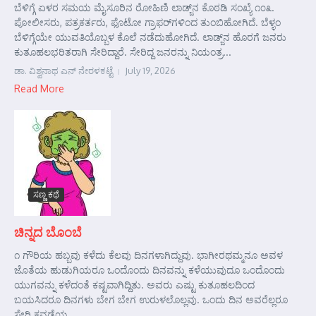
ಬೆಳಿಗ್ಗೆ ಏಳರ ಸಮಯ ಮೈಸೂರಿನ ರೋಹಿಣಿ ಲಾಡ್ಜ್‌ನ ಕೊಠಡಿ ಸಂಖ್ಯೆ ೧೦೩.
ಪೋಲೀಸರು, ಪತ್ರಕರ್ತರು, ಫೊಟೋ ಗ್ರಾಫರ್‌ಗಳಿಂದ ತುಂಬಿಹೋಗಿದೆ. ಬೆಳ್ಳಂ
ಬೆಳಿಗ್ಗೆಯೇ ಯುವತಿಯೊಬ್ಬಳ ಕೊಲೆ ನಡೆದುಹೋಗಿದೆ. ಲಾಡ್ಜ್‌ನ ಹೊರಗೆ ಜನರು
ಕುತೂಹಲಭರಿತರಾಗಿ ಸೇರಿದ್ದಾರೆ. ಸೇರಿದ್ದ ಜನರನ್ನು ನಿಯಂತ್ರ...
ಡಾ. ವಿಶ್ವನಾಥ ಎನ್ ನೇರಳಕಟ್ಟೆ
July 19, 2026
Read More
ಸಣ್ಣ ಕಥೆ
ಚಿನ್ನದ ಬೊಂಬೆ
೧ ಗೌರಿಯ ಹಬ್ಬವು ಕಳೆದು ಕೆಲವು ದಿನಗಳಾಗಿದ್ದುವು. ಭಾಗೀರಥಮ್ಮನೂ ಅವಳ
ಜೊತೆಯ ಹುಡುಗಿಯರೂ ಒಂದೊಂದು ದಿನವನ್ನು ಕಳೆಯುವುದೂ ಒಂದೊಂದು
ಯುಗವನ್ನು ಕಳೆದಂತೆ ಕಷ್ಟವಾಗಿದ್ದಿತು. ಅವರು ಎಷ್ಟು ಕುತೂಹಲದಿಂದ
ಬಯಸಿದರೂ ದಿನಗಳು ಬೇಗ ಬೇಗ ಉರುಳಲೊಲ್ಲವು. ಒಂದು ದಿನ ಅವರೆಲ್ಲರೂ
ಸೇರಿ ಕವಡೆಯ...