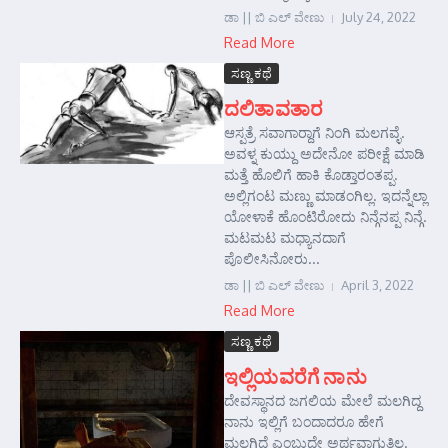
ಡಾ || ಬಿ ಎಲ್ ವೇಣು
July 24, 2022
Read More
ಸಣ್ಣ ಕಥೆ
ದಲಿತಾವತಾರ
ಆಸ್ಪತ್ರೆ ಸವಾಗಾರ್‍ದಾಗೆ ನಿಂಗಿ ಮಲಗವ್ಳೆ.
ಅವಳ್ನ ಕುಯ್ದು ಅದೇನೋ ಪರೀಕ್ಷೆ ಮಾಡಿ
ಮತ್ತೆ ಹೊಲಿಗೆ ಹಾಕಿ ಕೊಡ್ತಾರಂತಪ್ಪ.
ಅಲ್ಲಿಗಂಟ ಮಣ್ಣು ಮಾಡಂಗಿಲ್ಲ. ಇದನ್ನೆಲ್ಲಾ
ಯೋಳಾಕೆ ಹೊಂಟಿರೋದು ನಿನ್ಗೆನಪ್ಪ ನಿನ್ಗೆ.
ಮಟಮಟ ಮಧ್ಯಾನದಾಗೆ
ಪೊಲೀಸಿನೋರು...
ಡಾ || ಬಿ ಎಲ್ ವೇಣು
April 3, 2022
Read More
ಸಣ್ಣ ಕಥೆ
ಇಲ್ಲಿಯವರೆಗೆ ನಾನು
ದೇವಸ್ಥಾನದ ಜಗಲಿಯ ಮೇಲೆ ಮಲಗಿದ್ದ
ನಾನು ಇಲ್ಲಿಗೆ ಬಂದಾದರೂ ಹೇಗೆ
ಮಲಗಿದೆ ಎಂಬುದೇ ಅರ್ಥವಾಗುತ್ತಿಲ್ಲ.