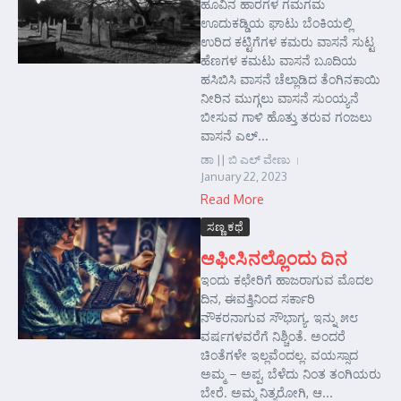
ಹೂವಿನ ಹಾರಗಳ ಗಮಗಮ
ಊದುಕಡ್ಡಿಯ ಘಾಟು ಬೆಂಕಿಯಲ್ಲಿ
ಉರಿದ ಕಟ್ಟಿಗೆಗಳ ಕಮರು ವಾಸನೆ ಸುಟ್ಟ
ಹೆಣಗಳ ಕಮಟು ವಾಸನೆ ಬೂದಿಯ
ಹಸಿಬಿಸಿ ವಾಸನೆ ಚೆಲ್ಲಾಡಿದ ತೆಂಗಿನಕಾಯಿ
ನೀರಿನ ಮುಗ್ಗಲು ವಾಸನೆ ಸುಂಯ್ಯನೆ
ಬೀಸುವ ಗಾಳಿ ಹೊತ್ತು ತರುವ ಗಂಜಲು
ವಾಸನೆ ಎಲ್...
ಡಾ || ಬಿ ಎಲ್ ವೇಣು
January 22, 2023
Read More
ಸಣ್ಣ ಕಥೆ
ಆಫೀಸಿನಲ್ಲೊಂದು ದಿನ
ಇಂದು ಕಛೇರಿಗೆ ಹಾಜರಾಗುವ ಮೊದಲ
ದಿನ, ಈವತ್ತಿನಿಂದ ಸರ್ಕಾರಿ
ನೌಕರನಾಗುವ ಸೌಭಾಗ್ಯ. ಇನ್ನು ೫೮
ವರ್ಷಗಳವರೆಗೆ ನಿಶ್ಚಿಂತೆ. ಅಂದರೆ
ಚಿಂತೆಗಳೇ ಇಲ್ಲವೆಂದಲ್ಲ. ವಯಸ್ಸಾದ
ಅಮ್ಮ – ಅಪ್ಪ, ಬೆಳೆದು ನಿಂತ ತಂಗಿಯರು
ಬೇರೆ. ಅಮ್ಮ ನಿತ್ಯರೋಗಿ, ಆ...