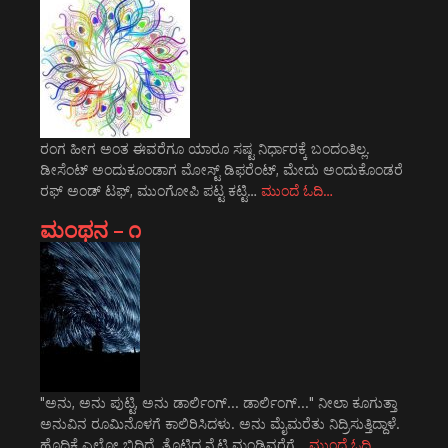
ರಂಗ ಹೀಗ ಅಂತ ಈವರೆಗೂ ಯಾರೂ ಸಷ್ಟ ನಿರ್ಧಾರಕ್ಕೆ ಬಂದಂತಿಲ್ಲ.
ಡೀಸೆಂಟ್ ಅಂದುಕೂಂಡಾಗ ಮೋಸ್ಟ್‌ ಡಿಫರೆಂಟ್‌, ಮೇದು ಅಂದುಕೊಂಡರೆ
ರಫ್ ಅಂಡ್ ಟಫ್, ಮುಂಗೋಪಿ ಪಟ್ಟ ಕಟ್ಟಿ…
ಮುಂದೆ ಓದಿ…
ಮಂಥನ – ೧
"ಅನು, ಅನು ಪುಟ್ಟಿ, ಅನು ಡಾರ್ಲಿಂಗ್... ಡಾರ್ಲಿಂಗ್..." ನೀಲಾ ಕೂಗುತ್ತಾ
ಅನುವಿನ ರೂಮಿನೊಳಗೆ ಕಾಲಿರಿಸಿದಳು. ಅನು ಮೈಮರೆತು ನಿದ್ರಿಸುತ್ತಿದ್ದಾಳೆ.
ಹೊದಿಕೆ ಎಲ್ಲೋ ಬಿದ್ದಿದೆ. ತೊಟ್ಟಿದ್ದ ನೈಟಿ ಮಂಡಿವರೆಗೆ…
ಮುಂದೆ ಓದಿ…