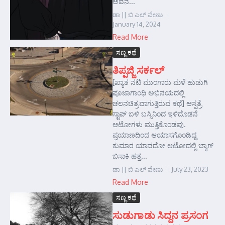
ಅವನ...
ಡಾ || ಬಿ ಎಲ್ ವೇಣು
January 14, 2024
Read More
ಸಣ್ಣ ಕಥೆ
ತಿಪ್ಪಜ್ಜಿ ಸರ್ಕಲ್
[ಖ್ಯಾತ ನಟಿ ಮುಂಗಾರು ಮಳೆ ಹುಡುಗಿ
ಪೂಜಾಗಾಂಧಿ ಅಭಿನಯದಲ್ಲಿ
ಚಲನಚಿತ್ರವಾಗುತ್ತಿರುವ ಕಥೆ] ಆಸ್ಪತ್ರೆ
ಸ್ಟಾಪ್‌ ಬಳಿ ಬಸ್ಸಿನಿಂದ ಇಳಿದೊಡನೆ
ಆಟೋಗಳು ಮುತ್ತಿಕೊಂಡವು.
ಪ್ರಯಾಣದಿಂದ ಆಯಾಸಗೊಂಡಿದ್ದ
ಕುಮಾರ ಯಾವದೋ ಆಟೋದಲ್ಲಿ ಬ್ಯಾಗ್
ಬಿಸಾಕಿ ಹತ್ತ...
ಡಾ || ಬಿ ಎಲ್ ವೇಣು
July 23, 2023
Read More
ಸಣ್ಣ ಕಥೆ
ಸುಡುಗಾಡು ಸಿದ್ದನ ಪ್ರಸಂಗ