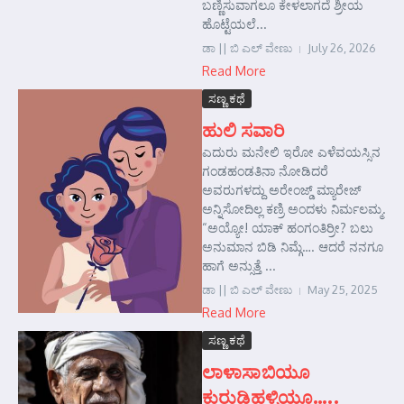
ಬಣ್ಣಿಸುವಾಗಲೂ ಕೇಳಲಾಗದೆ ಶ್ರೀಯ
ಹೊಟ್ಟೆಯಲೆ...
ಡಾ || ಬಿ ಎಲ್ ವೇಣು
July 26, 2026
Read More
ಸಣ್ಣ ಕಥೆ
ಹುಲಿ ಸವಾರಿ
ಎದುರು ಮನೇಲಿ ಇರೋ ಎಳೆವಯಸ್ಸಿನ
ಗಂಡಹಂಡತಿನಾ ನೋಡಿದರೆ
ಅವರುಗಳದ್ದು ಅರೇಂಜ್ಡ್ ಮ್ಯಾರೇಜ್‌
ಅನ್ನಿಸೋದಿಲ್ಲ ಕಣ್ರಿ ಅಂದಳು ನಿರ್ಮಲಮ್ಮ.
“ಅಯ್ಯೋ! ಯಾಕ್‌ ಹಂಗಂತಿರ್ರೀ? ಬಲು
ಅನುಮಾನ ಬಿಡಿ ನಿಮ್ಗೆ…. ಆದರೆ ನನಗೂ
ಹಾಗೆ ಅನ್ಸುತ್ತೆ ...
ಡಾ || ಬಿ ಎಲ್ ವೇಣು
May 25, 2025
Read More
ಸಣ್ಣ ಕಥೆ
ಲಾಳಾಸಾಬಿಯೂ
ಕುರುಡಿಹಳ್ಳಿಯೂ…..