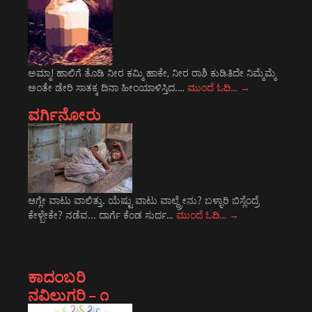
ಅಮ್ಮಾ! ಹಾಲಿಗೆ ತೊಡಿ ನೀರ ಕಮ್ಮಿ ಹಾಕೇ, ನೀರ ರಾಶಿ ಕುಡಿತಿದೇ ನಿಮ್ಮೆಮ್ಮೆ
ಅಂತೇ ಡೇರಿ ಸಾತಕ್ಕ ದಿನಾ ಹೀಂಯಾಳಿಸ್ತಿದ.…
ಮುಂದೆ ಓದಿ…
→
ವರ್ಗಿನೋರು
ಆಗ್ಲೇ ವಾಟು ವಾಲಿತ್ತು. ಯೆಷ್ಟು ವಾಟು ವಾಲ್ದ್ರೇನು? ಬಳ್ಳಾರಿ ಬಿಸ್ಲೆಂದ್ರೆ
ಕೇಳ್ಬೇಕೇ? ನಡೆವ... ದಾರ್ಗೆ ಕೆಂಡ ಸುರ್ದ…
ಮುಂದೆ ಓದಿ…
→
ಕಾದಂಬರಿ
ನವಿಲುಗರಿ – ೧