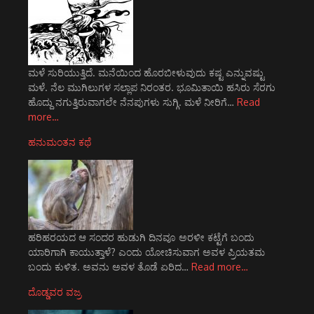
ಮಳೆ ಸುರಿಯುತ್ತಿದೆ. ಮನೆಯಿಂದ ಹೊರಬೀಳುವುದು ಕಷ್ಟ ಎನ್ನುವಷ್ಟು
ಮಳೆ. ನೆಲ ಮುಗಿಲುಗಳ ಸಲ್ಲಾಪ ನಿರಂತರ. ಭೂಮಿತಾಯಿ ಹಸಿರು ಸೆರಗು
ಹೊದ್ದು ನಗುತ್ತಿರುವಾಗಲೇ ನೆನಪುಗಳು ಸುಗ್ಗಿ. ಮಳೆ ನೀರಿಗೆ…
Read
more…
ಹನುಮಂತನ ಕಥೆ
ಹರಿಹರಯದ ಆ ಸಂದರ ಹುಡುಗಿ ದಿನವೂ ಅರಳೀ ಕಟ್ಟೆಗೆ ಬಂದು
ಯಾರಿಗಾಗಿ ಕಾಯುತ್ತಾಳೆ? ಎಂದು ಯೋಚಿಸುವಾಗ ಅವಳ ಪ್ರಿಯತಮ
ಬಂದು ಕುಳಿತ. ಅವನು ಅವಳ ತೊಡೆ ಏರಿದ…
Read more…
ದೊಡ್ಡವರ ವಜ್ರ