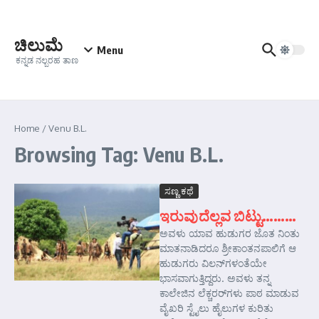
Skip to content
ಚಿಲುಮೆ
Menu
ಕನ್ನಡ ನಲ್ಬರಹ ತಾಣ
Home
/
Venu B.L.
Browsing Tag: Venu B.L.
ಸಣ್ಣ ಕಥೆ
ಇರುವುದೆಲ್ಲವ ಬಿಟ್ಟು………
ಅವಳು ಯಾವ ಹುಡುಗರ ಜೊತ ನಿಂತು
ಮಾತನಾಡಿದರೂ ಶ್ರೀಕಾಂತನಪಾಲಿಗೆ ಆ
ಹುಡುಗರು ವಿಲನ್‌ಗಳಂತೆಯೇ
ಭಾಸವಾಗುತ್ತಿದ್ದರು. ಅವಳು ತನ್ನ
ಕಾಲೇಜಿನ ಲೆಕ್ಚರರ್‌ಗಳು ಪಾಠ ಮಾಡುವ
ವೈಖರಿ ಸ್ಟೈಲು ಹೈಲುಗಳ ಕುರಿತು