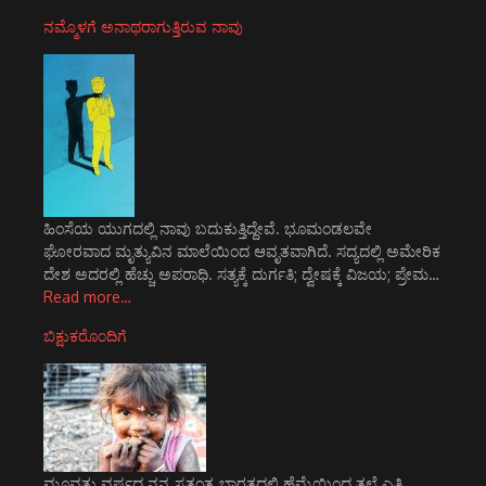
ನಮ್ಮೊಳಗೆ ಅನಾಥರಾಗುತ್ತಿರುವ ನಾವು
ಹಿಂಸೆಯ ಯುಗದಲ್ಲಿ ನಾವು ಬದುಕುತ್ತಿದ್ದೇವೆ. ಭೂಮಂಡಲವೇ
ಘೋರವಾದ ಮೃತ್ಯುವಿನ ಮಾಲೆಯಿಂದ ಆವೃತವಾಗಿದೆ. ಸದ್ಯದಲ್ಲಿ ಅಮೇರಿಕ
ದೇಶ ಅದರಲ್ಲಿ ಹೆಚ್ಚು ಅಪರಾಧಿ. ಸತ್ಯಕ್ಕೆ ದುರ್ಗತಿ; ದ್ವೇಷಕ್ಕೆ ವಿಜಯ; ಪ್ರೇಮ…
Read more…
ಬಿಕ್ಷುಕರೊಂದಿಗೆ
ಮೂವತ್ತು ವರ್ಷದ ನನ್ನ ಸ್ವತಂತ್ರ ಭಾರತದಲ್ಲಿ ಹೆಮ್ಮೆಯಿಂದ ತಲೆ ಎತ್ತಿ