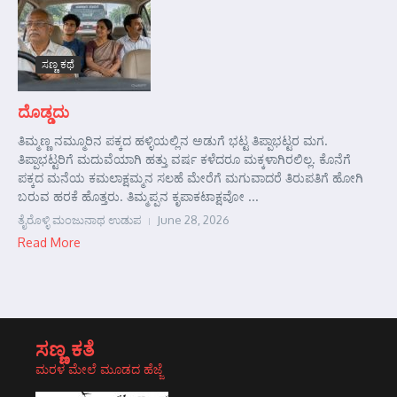
ಸಣ್ಣ ಕಥೆ
ದೊಡ್ಡದು
ತಿಮ್ಮಣ್ಣ ನಮ್ಮೂರಿನ ಪಕ್ಕದ ಹಳ್ಳಿಯಲ್ಲಿನ ಅಡುಗೆ ಭಟ್ಟ ತಿಪ್ಪಾಭಟ್ಟರ ಮಗ.
ತಿಪ್ಪಾಭಟ್ಟರಿಗೆ ಮದುವೆಯಾಗಿ ಹತ್ತು ವರ್ಷ ಕಳೆದರೂ ಮಕ್ಕಳಾಗಿರಲಿಲ್ಲ. ಕೊನೆಗೆ
ಪಕ್ಕದ ಮನೆಯ ಕಮಲಾಕ್ಷಮ್ಮನ ಸಲಹೆ ಮೇರೆಗೆ ಮಗುವಾದರೆ ತಿರುಪತಿಗೆ ಹೋಗಿ
ಬರುವ ಹರಕೆ ಹೊತ್ತರು. ತಿಮ್ಮಪ್ಪನ ಕೃಪಾಕಟಾಕ್ಷವೋ ...
ತೈರೊಳ್ಳಿ ಮಂಜುನಾಥ ಉಡುಪ
June 28, 2026
Read More
ಸಣ್ಣ ಕತೆ
ಮರಳ ಮೇಲೆ ಮೂಡದ ಹೆಜ್ಜೆ