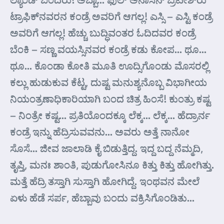
ಟ್ರಾಫಿಕ್‌ನವರನ ಕಂಡ್ರೆ ಅವರಿಗೆ ಆಗಲ್ಲ! ಎಸ್ಸಿ – ಎಸ್ಟಿ ಕಂಡ್ರೆ
ಅವರಿಗೆ ಆಗಲ್ಲ! ಹೆಚ್ಚು ಬುದ್ಧಿವಂತರ ಓದಿದವರ ಕಂಡ್ರೆ
ಬೆಂಕಿ – ಸಣ್ಣ ವಯಸ್ಸಿನವರ ಕಂಡ್ರೆ ಕಡು ಕೋಪ… ಥೂ…
ಥೂ… ಕೊಂಡಾ ಕೋತಿ ಮೂತಿ ಊದ್ಸಿಗೊಂಡು ಮೊಸರಲ್ಲಿ
ಕಲ್ಲು ಹುಡುಕುವ ಕೆಟ್ಟ, ದುಷ್ಟ ಮನುಶ್ಯನೊಬ್ಬ ವಿಭಾಗೀಯ
ನಿಯಂತ್ರಣಾಧಿಕಾರಿಯಾಗಿ ಬಂದ ಚಿತ್ರ ಹಿಂಸೆ! ಕುಂತ್ರು ಕಷ್ಟ
– ನಿಂತ್ರೇ ಕಷ್ಟ… ಪ್ರತಿಯೊಂದಕ್ಕೂ ಲೆಕ್ಕ… ಲೆಕ್ಕ… ಹೆದ್ರಾರ್ನ
ಕಂಡ್ರೆ ಇನ್ನು ಹೆದ್ರಿಸುವವನು… ಅವರು ಅತ್ತೆ ನಾನೋ
ಸೊಸೆ… ಜೀವ ಜಾಲಾಡಿ ಕೈ ಬಿಡುತ್ತಿದ್ದ. ಇದ್ದ ಬದ್ದ ನೆಮ್ಮದಿ,
ತೃಪ್ತಿ, ಮನಃ ಶಾಂತಿ, ಪುಡುಗೋಸಿನೂ ಕಿತ್ತು ಕಿತ್ತು ಹೋಗಿತ್ತು.
ಮತ್ತೆ ಹೆದ್ರಿ ತಸ್ತಾಗಿ ಸುಸ್ತಾಗಿ ಹೋಗಿದ್ದೆ. ಇಂಥವನ ಮೇಲೆ
ಏಳು ಹೆಡೆ ಸರ್ಪ, ಹೆಬ್ಬಾವು ಬಂದು ವಕ್ರಿಸಿಗೊಂಡಿತು…