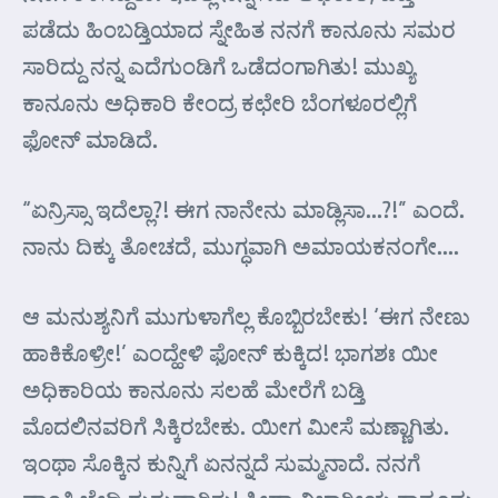
ಪಡೆದು ಹಿಂಬಡ್ತಿಯಾದ ಸ್ನೇಹಿತ ನನಗೆ ಕಾನೂನು ಸಮರ
ಸಾರಿದ್ದು ನನ್ನ ಎದೆಗುಂಡಿಗೆ ಒಡೆದಂಗಾಗಿತು! ಮುಖ್ಯ
ಕಾನೂನು ಅಧಿಕಾರಿ ಕೇಂದ್ರ ಕಛೇರಿ ಬೆಂಗಳೂರಲ್ಲಿಗೆ
ಫೋನ್ ಮಾಡಿದೆ.
“ಏನ್ರಿಸ್ಸಾ ಇದೆಲ್ಲಾ?! ಈಗ ನಾನೇನು ಮಾಡ್ಲಿಸಾ…?!” ಎಂದೆ.
ನಾನು ದಿಕ್ಕು ತೋಚದೆ, ಮುಗ್ಧವಾಗಿ ಅಮಾಯಕನಂಗೇ….
ಆ ಮನುಶ್ಯನಿಗೆ ಮುಗುಳಾಗೆಲ್ಲ ಕೊಬ್ಬಿರಬೇಕು! ‘ಈಗ ನೇಣು
ಹಾಕಿಕೊಳ್ರೀ!’ ಎಂದ್ಹೇಳಿ ಫೋನ್ ಕುಕ್ಕಿದ! ಭಾಗಶಃ ಯೀ
ಅಧಿಕಾರಿಯ ಕಾನೂನು ಸಲಹೆ ಮೇರೆಗೆ ಬಡ್ತಿ
ಮೊದಲಿನವರಿಗೆ ಸಿಕ್ಕಿರಬೇಕು. ಯೀಗ ಮೀಸೆ ಮಣ್ಣಾಗಿತು.
ಇಂಥಾ ಸೊಕ್ಕಿನ ಕುನ್ನಿಗೆ ಏನನ್ನದೆ ಸುಮ್ಮನಾದೆ. ನನಗೆ