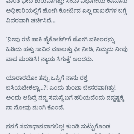
ವಾಂತಿ ಭೇದಿ ಶುರುವಾಗಿತ್ತು! ಸೀದಾ ವಿಭಾಗೀಯ ಕಾನೂನು
ಅಧಿಕಾರಿಯಲ್ಲಿಗೆ ಹೋಗಿ ಕೋರ್ಟಿನ ಎಲ್ಲ ದಾಖಲೆಗಳ ಬಗ್ಗೆ
ವಿವರವಾಗಿ ಚರ್ಚಿಸಿದೆ…
‘ನೀವು ರಜೆ ಹಾಕಿ ಹೈಕೋರ್ಟ್‌ಗೆ ಹೋಗಿ ವಕೀಲರನ್ನು
ಹಿಡಿದು ಹತ್ತು ಸಾವಿರ ವಕಾಲತ್ತು ಫೀ ನೀಡಿ, ನಿಮ್ಮದು ನೀವು
ವಾದ ಮಂಡಿಸಿ! ನ್ಯಾಯ ಸಿಗುತ್ತೆ’ ಅಂದರು.
ಯಾರಾರದೋ ತಪ್ಪು ಒಪ್ಪಿಗೆ ನಾನು ರಕ್ತ
ಬಸಿಯಬೇಕಲ್ಲಾ…?! ಎಂದು ತುಂಬಾ ಬೇಸರವಾಗಿತ್ತು!
ಅಂದು ಆಡಿದ್ರೆ ನನ್ನ ಸಮಸ್ಯೆ ಬಗೆ ಹರಿಯದೆಂದು ನನ್ನಷ್ಟಕ್ಕೆ
ನಾ ನೋವು ನುಂಗಿ ಕೊಂಡೆ.
ನನಗೆ ಸಮಾಧಾನವಾಗಲಿಲ್ಲ! ಕುಂಡಿ ಸುಟ್ಟುಗೊಂಡ