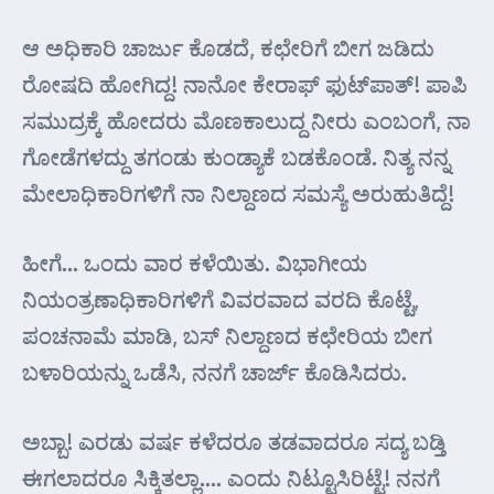
ಆ ಅಧಿಕಾರಿ ಚಾರ್ಜು ಕೊಡದೆ, ಕಛೇರಿಗೆ ಬೀಗ ಜಡಿದು
ರೋಷದಿ ಹೋಗಿದ್ದ! ನಾನೋ ಕೇರಾಫ್ ಫುಟ್‌ಪಾತ್! ಪಾಪಿ
ಸಮುದ್ರಕ್ಕೆ ಹೋದರು ಮೊಣಕಾಲುದ್ದ ನೀರು ಎಂಬಂಗೆ, ನಾ
ಗೋಡೆಗಳದ್ದು ತಗಂಡು ಕುಂಡ್ಯಾಕೆ ಬಡಕೊಂಡೆ. ನಿತ್ಯ ನನ್ನ
ಮೇಲಾಧಿಕಾರಿಗಳಿಗೆ ನಾ ನಿಲ್ದಾಣದ ಸಮಸ್ಯೆ ಅರುಹುತಿದ್ದೆ!
ಹೀಗೆ… ಒಂದು ವಾರ ಕಳೆಯಿತು. ವಿಭಾಗೀಯ
ನಿಯಂತ್ರಣಾಧಿಕಾರಿಗಳಿಗೆ ವಿವರವಾದ ವರದಿ ಕೊಟ್ಟೆ,
ಪಂಚನಾಮೆ ಮಾಡಿ, ಬಸ್ ನಿಲ್ದಾಣದ ಕಛೇರಿಯ ಬೀಗ
ಬಳಾರಿಯನ್ನು ಒಡೆಸಿ, ನನಗೆ ಚಾರ್ಜ್ ಕೊಡಿಸಿದರು.
ಅಬ್ಬಾ! ಎರಡು ವರ್ಷ ಕಳೆದರೂ ತಡವಾದರೂ ಸದ್ಯ ಬಡ್ತಿ
ಈಗಲಾದರೂ ಸಿಕ್ಕಿತಲ್ಲಾ…. ಎಂದು ನಿಟ್ಟೂಸಿರಿಟ್ಟೆ! ನನಗೆ