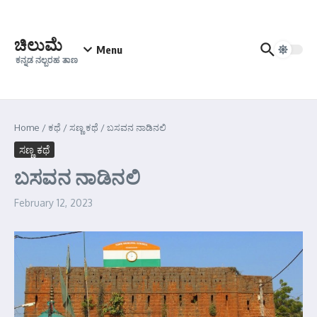
Skip to content
ಚಿಲುಮೆ
Menu
ಕನ್ನಡ ನಲ್ಬರಹ ತಾಣ
Home
/
ಕಥೆ
/
ಸಣ್ಣ ಕಥೆ
/
ಬಸವನ ನಾಡಿನಲಿ
ಸಣ್ಣ ಕಥೆ
ಬಸವನ ನಾಡಿನಲಿ
February 12, 2023