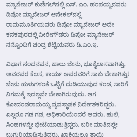
ಮ್ಯಾನೇಜರ್ ಕುಣಿಗಲ್‌ನಲ್ಲಿ ಎಸ್. ಎಂ. ಹಂಪಯ್ಯನವರು
ಡಿಪೋ ಮ್ಯಾನೇಜರ್ ಆನೇಕಲ್‌ನಲ್ಲಿ
ರಾಮಮೂರ್ತಿಯವರು ಡಿಪೋ ಮ್ಯಾನೇಜರ್ ಅದೇ
ಕನಕಪುರದಲ್ಲಿ ವೀರೇಗೌಡರು ಡಿಪೋ ಮ್ಯಾನೇಜರ್
ನನ್ನೊಂದಿಗೆ ಚಂದ್ರ ಶೆಟ್ಟಿಯವರು ಡಿ.ಎಂ.ಇ.
ವಿಭಾಗ ನಂದನವನ, ಹಾಲು ಜೇನು, ಭೂಕೈಲಾಸವಾಗಿತ್ತು.
ಅವರವರ ಕೆಲಸ, ಕಾರ್ಯ ಅವರವರಿಗೆ ಸಾಕು ಬೇಕಾಗಿತ್ತು!
ಜೇನು ಹುಳುಗಳಂತೆ ಒಟ್ಟಿಗೆ ದುಡಿಯುವುದ ಕಂಡ, ಸಾರಿಗೆ
ನಿಗಮಕ್ಕೆ ಇದಲ್ಲವೇ ಬೇಕಾಗಿರುವುದು. ಆಗ
ಕೋದಂಡರಾಮಯ್ಯ ವ್ಯವಸ್ಥಾಪಕ ನಿರ್ದೇಶಕರಿದ್ದರು.
ಎಲ್ಲರೂ ಗಡ ಗಡ, ಅಧಿಕಾರಿಯೆಂದರೆ ಅವರು. ಹುಲಿ,
ಸಿಂಹಗಳನ್ನೇ ಭೇಟೆಯಾಡುತ್ತಿದ್ದರು. ಬರೀ ಮಾತಿನಲ್ಲೇ
ಬುಗುರಿಯಾಡಿಸುತ್ತಿದರು. ಖಾಕಿಯಲ್ಲೂ ತಾಯಿ