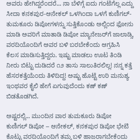
ಅವರು ಹೇಗಿದ್ದರೆಂದರೆ… ನಾ ಬೆಳಿಗ್ಗೆ ಐದು ಗಂಟೆಗೆಲ್ಲ ಎದ್ದು
ಸೀದಾ ಕನಕಪುರ-ಆನೇಕಲ್ ಒಳಗಿಂದಾ ಒಳಗೆ ಕುಣಿಗಲ್-
ತುಮಕೂರು ಡಿಪೋಗಳನ್ನು ಸುತ್ತಿಕೊಂಡು ಅಲ್ಲಿಂದ ಫೋನು
ಮಾಡಿ ಅವರಿಗೆ ಮಾತಾಡಿ ಡಿಪೋ ಮ್ಯಾನೇಜರ್‌ಗೆ ಜಾಲಾಡ್ಸಿ,
ವರದಿಯೊಂದಿಗೆ ಅವರ ಬಳಿ ಬರಬೇಕೆಂದು ಆಗ್ರಹಿಸಿ
ಕೆಲಸ ಮಾಡಿಸುತ್ತಿದ್ದರು. ಇಷ್ಟು ಮಾಡಲು ಊಟ ತಿಂಡಿ
ನೀರು ಬಿಟ್ಟು ದುಡಿದರೆ ೧೨ ತಾಸು ಸಾಲುತಿರಲಿಲ್ಲ! ನನ್ನ ಕತ್ತೆ
ಹೆಸರಕತ್ತೆಯೆಂದು ತಿಳಿದಿದ್ದ! ಅಷ್ಟು ಹೊಟ್ಟೆ ಉರಿ ಮನುಶ್ಯ.
ಇಂಥವರ ಕೈಲಿ ಹೇಗೆ ಏಗುವುದೆಂದು ಕಣ್ ಕಣ್
ಬಿಡತೊಡಗಿದೆ.
ಅಷ್ಟರಲ್ಲಿ… ಮುಂದಿನ ವಾರ ತುಮಕೂರು ಡಿಪೋ
ಕುಣಿಗಲ್ ಡಿಪೋ – ಆನೇಕಲ್, ಕನಕಪುರ ಡಿಪೋ ಭೇಟಿ
ಕೊಟ್ಟು ವರದಿಯೊಂದಿಗೆ ತಮ್ಮ ಬಳಿ ಹಾಜರಾಗಬೇಕೆಂದು