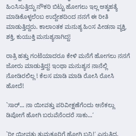
ಹಿಂಸಿಸುತ್ತಿದ್ದು ನೌಕರಿ ಬಿಟ್ಟು ಹೋಗಲು ಇಲ್ಲ ಆತ್ಮಹತ್ಯೆ
ಮಾಡಿಕೊಳ್ಳಲೆಂಬ ಉದ್ದೇಶದಿಂದ ನನಗೆ ಈ ರೀತಿ
ಮಾಡುತ್ತಿದ್ದರು. ಕಾಲಾಂತಕ ಮನುಶ್ಯ ಹಿಂಸ ಪೀಡನಾ ವ್ಯಕ್ತಿ,
ಶಕ್ತಿ, ಕುಯುಕ್ತಿ ಮನುಶ್ಯನಾಗಿದ್ದ!
ರಾತ್ರಿ ಹತ್ತು ಗಂಟೆಯಾದರೂ ಕೇಳಿ ಮನೆಗೆ ಹೋಗಲು ನನಗೆ
ಜೋರು ಮಾಡುತ್ತಿದ್ದ! ಇಂಥಾ ಮನುಶ್ಯನ ನಾನೆಲ್ಲಿ
ನೋಡಿರಲಿಲ್ಲ ! ಕೆಲಸ ಮಾಡಿ ಮಾಡಿ ರೋಸಿ ರೋಸಿ
ಹೋದೆ!
`ಸಾರ್… ನಾ ಯೀವತ್ತು ಪರಿವೀಕ್ಷಣೆಗೆಂದು ಆನೆಕಲ್ಲು
ಡಿಪೋಗೆ ಹೋಗಿ ಬರುವೆನೆಂದರೆ ಸಾಕು…’
`ರೀ ಯೀವತ್ತು ತುಮಕೂರಿಗೆ ಹೋಗಿ ಬನ್ನಿ!’ ಎನ್ನುತಿದ್ದ.