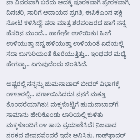
ನಾ ವಿವರವಾಗಿ ಬರೆದು ಅದಕ್ಕೆ ಪೂರಕವಾಗಿ ಪ್ರೇರಕವಾಗಿ,
ದಿನಚರಿ, ಸಾರಿಗೆ ಆದಾಯದ ಪ್ರಗತಿ, ಈಪಿಕೆಎಂನ ಪಕ್ಷಿ
ನೋಟ ಕಳಿಸಿದ್ದೆ! ಷರಾ ಮಾತ್ರ ಶರಪಂಜರದ ಹಾಗೆ ನನ್ನ
ಹೆಸರಿನ ಮುಂದೆ… ಹಾಗೇನೇ ಉಳಿಯಿತು! ಹೀಗೆ
ಉಳಿಯುತ್ತಾ ನನ್ನ ಹಳಿಯುತ್ತಾ ಉಳಿಯಂತೆ ಎದೆಯಲ್ಲಿ
ಸದಾ ಬುಗುರಿಯಂತೆ ಕೊರೆಯುತ್ತಿತ್ತು… ಇಂಥವರ ಮಧ್ಯೆ
ಹೇಗಪ್ಪಾ… ಏಗುವುದೆಂದು ಚಿಂತಿಸಿದೆ.
ಅಷ್ಟರಲ್ಲಿ ನನ್ನನ್ನು ಹುಮನಾಬಾದ್ ಬೀದರ್‌ ವಿಭಾಗಕ್ಕೆ
೧೯೯೨ರಲ್ಲಿ… ವರ್ಗಾಯಿಸಿದರು! ನನಗೆ ಮತ್ತೂ
ತೊಂದರೆಯಾಗಿತು! ಮಕ್ಕಳೊಟ್ಟಿಗೆ ಹುಮನಾಬಾದ್‌ಗೆ
ಸಾಮಾನು ಹೇರಿಕೊಂಡು ಲಾರಿಯಲ್ಲಿ ಕುಳಿತು
ಮಕ್ಕಳೊಂದಿಗೆ ೧೪ ತಾಸು ಪ್ರಯಾಣಿಸಿದೆ! ನಿಜವಾದ
ನರಕದ ಜೀವನವೆಂದರೆ ಇದೇ ಅನಿಸಿತು. ಗಾಡ್‌ಫಾದರ್