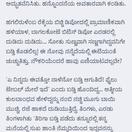
ಅದ್ಭುತವೆನಿಸಿತು. ಹನ್ನೊಂದನೆಯ ಅವತಾರವಾಗಿ ಕಂಡಿತು.
ಹಗಲಿರುಳೆಂಬ ರೆಕ್ಕೆಯ ಬಿಚ್ಚಿ ಡಿಪೋದಲ್ಲಿ ಪ್ರಾಮಾಣಿಕವಾಗಿ
ಹಳಿಯಾಳ, ಬಾಗಲಕೋಟೆ ಬಿಟಿಸ್ ಡಿಪೋ ಎರಡರಲ್ಲಿ
ದುಡಿದು ದುಡಿದು… ಸೋತು ಸುಣ್ಣವಾಗಿ ಸಣ್ಣಗಾಗಿದ್ದವನಿಗೇ
ಬಡ್ತಿ ಕೊಡಲಿಲ್ಲ! ಈ ನೋವು ನನ್ನೆದೆಯಲ್ಲಿ ಈಟಿಯಂತೆ
ಚುಚ್ಚುತಿತ್ತು. ನೌಕರಿಯೆಂದರೆ ಹಾವು ಏಣಿಯಾಟವಲ್ಲವೇ?
‘ಎ ನಿನ್ನದು ಈವತ್ತೋ ನಾಳೆನೋ ಬಡ್ತಿ ಆಗುತಿದೆ! ಫೈಲು
ಟೇಬಲ್ ಮೇಲೆ ಇದೆ’ ಎಂದು ಬಡ್ತಿ ಹೊಂದಿದ್ದ… ಆತ್ಮೀಯ
ಕುಲಬಾಂಧವ ಹೇಳಿದ್ದನ್ನು ನಂಬಿ ನಚ್ಚಿ ಮೂಗು ಬಾಯಿ
ಮುಚ್ಚಿ, ರಜೆ ಹಾಕದೆ ದುಡಿಯುತ್ತಿದ್ದೆ. ತಿಂಗಳು, ಎರಡು
ತಿಂಗಳಾಗಿತು ‘ತಿರಿಗಾ ಬಡ್ತಿ ಪಡೆದು ತನ್ನೂರಲ್ಲಿ ತನ್ನ
ಮನೆಯಲ್ಲಿ ಸುಖ ಶಾಂತಿ ನೆಮ್ಮದಿಯಿಂದ ಇದ್ದವನನ್ನು