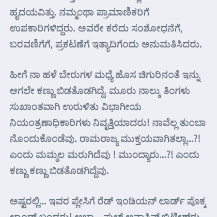
ಹೃದಯವಿತ್ತು. ನಮ್ಮಂಥಾ ಪ್ರಾಮಾಣಿಕರಿಗೆ
ಉಪಕಾರಿಗಳಿದ್ದರು. ಅವರೇ ಕರೆದು ಸಂಶೋಧನೆಗೆ,
ಬರವಣಿಗೆಗೆ, ಪ್ರಕಟಣೆಗೆ ಇತ್ಯಾದಿಗೆಂದು ಅನುಮತಿಸಿದರು.
ಹೀಗೆ ನಾ ಹಳೆ ಬೇರುಗಳ ಮಧ್ಯೆ ಹೊಸ ಚಿಗುರಿನಂತೆ ಇನ್ನು
ಆಗಲೇ ಕಣ್ಣು ಬಿಡತೊಡಗಿದ್ದೆ. ಮೂರು ನಾಲ್ಕು ತಿಂಗಳು
ಸುಖಾಂತವಾಗಿ ಉರುಳಿತು ವಿಭಾಗೀಯ
ನಿಯಂತ್ರಣಾಧಿಕಾರಿಗಳು ನಿವೃತ್ತಿಯಾದರು! ನಾವೆಲ್ಲ ತುಂಬಾ
ನೊಂದುಕೊಂಡೆವು. ರಾಮರಾಜ್ಯ ಮುಕ್ತಯವಾಗಿತಲ್ಲಾ…?!
ಎಂದು ಮಮ್ಮಲ ಮರುಗಿದೆವು ! ಮುಂದ್ಯಾರು…?! ಎಂದು
ಕಣ್ಣು ಕಣ್ಣು ಬಿಡತೊಡಗಿದ್ದೆವು.
ಅಷ್ಟರಲ್ಲಿ… ಇವರ ಪ್ಲೇಸಿಗೆ ರೆಡ್ ಇಂಡಿಯನ್ ಲಾರ್ಡ್ ಪೊಕ್ಕ
ಲ್ಯಾಂಡ್ ಬಂದರು! ಅಬ್ಬಾ… ಫುಲ್ ಅನಾಸಿನ್ ಬ್ರಿಟೀಶ್‌ರು