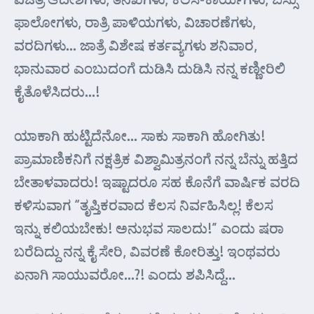
ಫಾಲೋಗಳು, ರಾತ್ರಿ ಪಾಳಿಯಗಳು, ವಿಚಾರಣೆಗಳು,
ವರದಿಗಳು… ಜಾತ್ರೆ ವಿಶೇಷ ಕರ್ತವ್ಯಗಳು ಶನಿವಾರ,
ಭಾನುವಾರ ಎಂಬುದಂಗೆ ದುಡಿಸಿ ದುಡಿಸಿ ನನ್ನ ಕಣ್ಣೀರಿಲಿ
ಕೈತೊಳೆಸಿದರು…!
ಯಾಕಾಗಿ ಹುಟ್ಟಿದೆನೋ… ಸಾಕು ಸಾಕಾಗಿ ಹೋಗಿತು!
ಪ್ರಾಮಾಣಿಕನಿಗೆ ನಕ್ಷತ್ರಿಕ ವಿಶ್ವಾಮಿತ್ರನಂಗೆ ನನ್ನ ಬೆನ್ನು ಹತ್ತಿದ
ಬೇತಾಳವಾದರು! ಇಷ್ಟಾದರೂ ಸಹ ಕೊನೆಗೆ ವಾರ್ಷಿಕ ವರದಿ
ಕಳಿಸುವಾಗ “ತೃಪ್ತಿಕರವಾದ ಕೆಲಸ ನಿರ್ವಹಿಸಿಲ್ಲ! ಕೆಲಸ
ಇನ್ನು ಕಲಿಯಬೇಕು! ಅನುಭವ ಸಾಲದು!” ಎಂದು ಷರಾ
ಬರೆದಿದ್ದು ನನ್ನ ಕೈ ಸೇರಿ, ವಿವರಣೆ ಕೋರಿತ್ತು! ಇಂಥವರು
ಏನಾಗಿ ಸಾಯುವರೋ…?! ಎಂದು ಶಪಿಸಿದ್ದೆ…