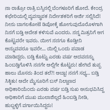
ನಾ ರಾತ್ರೋ ರಾತ್ರಿ ಬಸ್ಸಿನಲ್ಲಿ ಬೆಂಗಳೂರಿಗೆ ಹೋದೆ. ಕೇಂದ್ರ
ಕಛೇರಿಯಲ್ಲಿ ವ್ಯವಸ್ಥಾಪಕ ನಿರ್ದೇಶಕರಿಗೆ ಅರ್ಜಿ ಸಲ್ಲಿಸಿದೆ!
ನೀನು ಬಾಗಲಕೋಟೆ ಡಿಪೋಕ್ಕೆ ಹೋಗುವುದೊರೊಳಗಾಗಿ
ನಿನಗೆ ಬಡ್ತಿ ಆದೇಶ ಕಳಿಸುವೆ ಎಂದರು. ನನ್ನ ಮಿತ್ರನಿಗೆ ಆಗ
ಕೊಟ್ಟವರೇ ಇವರು. ಯೀಗ ನನಗೂ ಕೊಡ್ತೀನಿ
ಅನ್ನುವವರೂ ಇವರೇ… ಯಿಲ್ಲಿ ಒಂದು ಪವಾಡ
ಮಾಡಿದ್ದರು. ಬಡ್ತಿ ಕೊಟ್ಟು ಎರಡು ವರ್ಷ ಆದವನನ್ನು
ಹಿಂಬಡ್ತಿಗೊಳಿಸಿ ನನಗೇ ಅಲ್ಲಿಗೇ ಕೊಟ್ಟರು! ಹೇಗಿದೆ ತುಪ್ಪ
ಹಾಲು ಮೊಸರು ತಿಂದ ತಲೆ?! ಅಬ್ಬಾ! ನನಗೆ ಸಧ್ಯ… ಬಡ್ತಿ
ಸಿಕ್ಕಿತು! ಅದೇ ಮೈಸೂರಿಗೆ ಬಸ್ ನಿಲ್ದಾಣದ
ಅಧಿಕಾರಿಯೆಂದು ಎರಡು ವರ್ಷ ಬಡ್ತಿ ಸುಖ ಅನುಭವಿಸಿದ್ದ
ಅಧಿಕಾರಿಗೆ ಮುಖ ಮುಲಾಜಿಲ್ಲದೆ ಹಿಂಬಡ್ತಿ ನೀಡಿ,
ಹುಬ್ಬಳ್ಳಿಗೆ ವರ್ಗಾಯಿಸಿದ್ದರು!