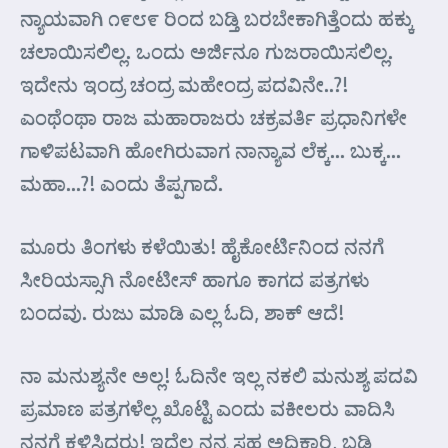
ನ್ಯಾಯವಾಗಿ ೧೯೮೯ ರಿಂದ ಬಡ್ತಿ ಬರಬೇಕಾಗಿತ್ತೆಂದು ಹಕ್ಕು
ಚಲಾಯಿಸಲಿಲ್ಲ. ಒಂದು ಅರ್ಜಿನೂ ಗುಜರಾಯಿಸಲಿಲ್ಲ.
ಇದೇನು ಇಂದ್ರ ಚಂದ್ರ ಮಹೇಂದ್ರ ಪದವಿನೇ..?!
ಎಂಥೆಂಥಾ ರಾಜ ಮಹಾರಾಜರು ಚಕ್ರವರ್ತಿ ಪ್ರಧಾನಿಗಳೇ
ಗಾಳಿಪಟವಾಗಿ ಹೋಗಿರುವಾಗ ನಾನ್ಯಾವ ಲೆಕ್ಕ… ಬುಕ್ಕ…
ಮಹಾ…?! ಎಂದು ತೆಪ್ಪಗಾದೆ.
ಮೂರು ತಿಂಗಳು ಕಳೆಯಿತು! ಹೈಕೋರ್ಟಿನಿಂದ ನನಗೆ
ಸೀರಿಯಸ್ಸಾಗಿ ನೋಟೀಸ್ ಹಾಗೂ ಕಾಗದ ಪತ್ರಗಳು
ಬಂದವು. ರುಜು ಮಾಡಿ ಎಲ್ಲ ಓದಿ, ಶಾಕ್ ಆದೆ!
ನಾ ಮನುಶ್ಯನೇ ಅಲ್ಲ! ಓದಿನೇ ಇಲ್ಲ ನಕಲಿ ಮನುಶ್ಯ ಪದವಿ
ಪ್ರಮಾಣ ಪತ್ರಗಳೆಲ್ಲ ಖೊಟ್ಟಿ ಎಂದು ವಕೀಲರು ವಾದಿಸಿ
ನನಗೆ ಕಳಿಸಿದ್ದರು! ಇದೆಲ್ಲ ನನ್ನ ಸಹ ಅಧಿಕಾರಿ, ಬಡ್ತಿ