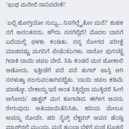
‘ಇಂಥ ಮನೇಲಿ ನಾನಿರಬೇಕೆ!’
‘ಎಲ್ಲಿ ಹೋಗ್ತಿಯೋ ಸುಬ್ಬು… ನಿನಗೆಲ್ಲೈತೋ ಮನೆ?’ ಕುಹಕ
ನಗೆ ಅನಂತನದು. ಹೌದು ನನಗೆಲ್ಲಿದೆ? ಮೊದಲ ಬಾರಿಗೆ
ಎದೆಯಲ್ಲಿ ಛಳಕು ಕಂಡಿತು. ನನ್ನ ರೋಗದ ಪರೀಕ್ಷೆ
ಮಾಡದಷ್ಟು ಮಗನಿಗೆ ಪೇಷೆಂಟುಗಳು. ನಾನೋ ಪುಗಸಟ್ಟೆ
ಗಿರಾಕಿ ಬಾಯಿ ಚಪಲ ಬೇರೆ. ಸಿಹಿ ಕಂಡರೆ ಮನ ಜೋಕಾಲಿ
ಆಡೋದು. ಇತ್ತೀಚೆಗೆ ಪದೆ ಪದೆ ಶುಗರ್ ಜಾಸ್ತಿ ಆಗಿ
ನರಳುತ್ತಾ ನಲಗುವಂತಾಗಿಬಿಟ್ಟಿತು. ‘ಬಾಯಿ ಚಪಲ ಕಡಿಮೆ
ಮಾಡ್ಕೋ. ಬೇಕಾದ್ದು ಇದೆ ಅಂತ ಸಿಕ್ಕಿದ್ದೆಲಾ ಮುಕ್ಕಿದರೆ ಹೀಗೆ
ಆಗೋದು’ ಡಾಕ್ಟರ್ ಮಗ ಕೂಗಾಡಿದ. ಈಗೀಗ ಅವನು
ರೇಗುವುದು ಅತಿಯಾಯಿತೆನಿಸಿತು. ಹರಿಯ ಮೇಲೂ
ಅವನ್ದು ರೋಪೇ. ಹರಿ ಸೈನ್ಸ್ ಲೆಕ್ಟರರ್ ಅವನ ಹೆಂಡ್ತಿ
ಮ್ಯಾಥ್ಸ್‌ನಲ್ಲಿ ಮುಂದು. ಮನೆ ತುಂಬಾ ಬೆಳಿಗ್ಗೆ ಸಂಜೆ ಟೂಶನ್ಗೆ