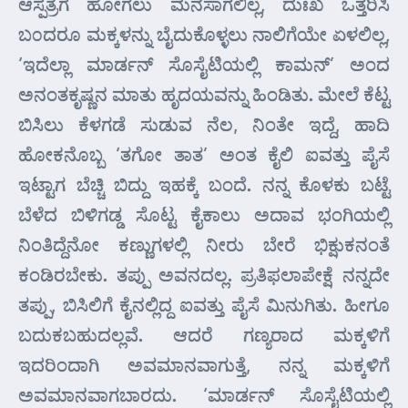
ಆಸ್ಪತ್ರೆಗೆ ಹೋಗಲು ಮನಸಾಗಲಿಲ್ಲ, ದುಃಖ ಒತ್ತರಿಸಿ
ಬ೦ದರೂ ಮಕ್ಕಳನ್ನು ಬೈದುಕೊಳ್ಳಲು ನಾಲಿಗೆಯೇ ಏಳಲಿಲ್ಲ,
‘ಇದೆಲ್ಲಾ ಮಾರ್ಡನ್ ಸೊಸೈಟಿಯಲ್ಲಿ ಕಾಮನ್’ ಅಂದ
ಅನಂತಕೃಷ್ಣನ ಮಾತು ಹೃದಯವನ್ನು ಹಿಂಡಿತು. ಮೇಲೆ ಕೆಟ್ಟ
ಬಿಸಿಲು ಕೆಳಗಡೆ ಸುಡುವ ನೆಲ, ನಿಂತೇ ಇದ್ದೆ, ಹಾದಿ
ಹೋಕನೊಬ್ಬ ‘ತಗೋ ತಾತ’ ಅಂತ ಕೈಲಿ ಐವತ್ತು ಪೈಸೆ
ಇಟ್ಟಾಗ ಬೆಚ್ಚಿ ಬಿದ್ದು ಇಹಕ್ಕೆ ಬಂದೆ. ನನ್ನ ಕೊಳಕು ಬಟ್ಟೆ
ಬೆಳೆದ ಬಿಳಿಗಡ್ಡ ಸೊಟ್ಟ ಕೈಕಾಲು ಅದಾವ ಭಂಗಿಯಲ್ಲಿ
ನಿಂತಿದ್ದೆನೋ ಕಣ್ಣುಗಳಲ್ಲಿ ನೀರು ಬೇರೆ ಭಿಕ್ಷುಕನಂತೆ
ಕಂಡಿರಬೇಕು. ತಪ್ಪು ಅವನದಲ್ಲ. ಪ್ರತಿಫಲಾಪೇಕ್ಷೆ ನನ್ನದೇ
ತಪ್ಪು, ಬಿಸಿಲಿಗೆ ಕೈನಲ್ಲಿದ್ದ ಐವತ್ತು ಪೈಸೆ ಮಿನುಗಿತು. ಹೀಗೂ
ಬದುಕಬಹುದಲ್ಲವೆ. ಆದರೆ ಗಣ್ಯರಾದ ಮಕ್ಕಳಿಗೆ
ಇದರಿಂದಾಗಿ ಅವಮಾನವಾಗುತ್ತೆ, ನನ್ನ ಮಕ್ಕಳಿಗೆ
ಅವಮಾನವಾಗಬಾರದು. ‘ಮಾರ್ಡನ್ ಸೊಸೈಟಿಯಲ್ಲಿ