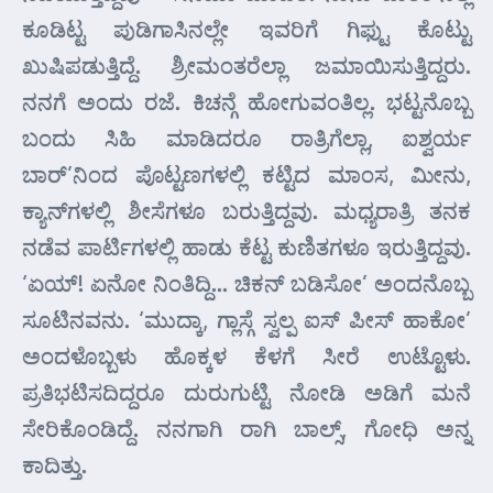
ಕೂಡಿಟ್ಟ ಪುಡಿಗಾಸಿನಲ್ಲೇ ಇವರಿಗೆ ಗಿಫ್ಟು ಕೊಟ್ಟು
ಖುಷಿಪಡುತ್ತಿದ್ದೆ. ಶ್ರೀಮಂತರೆಲ್ಲಾ ಜಮಾಯಿಸುತ್ತಿದ್ದರು.
ನನಗೆ ಅಂದು ರಜೆ. ಕಿಚನ್ಗೆ ಹೋಗುವಂತಿಲ್ಲ. ಭಟ್ಟನೊಬ್ಬ
ಬಂದು ಸಿಹಿ ಮಾಡಿದರೂ ರಾತ್ರಿಗೆಲ್ಲಾ, ಐಶ್ವರ್ಯ
ಬಾರ್’ನಿಂದ ಪೊಟ್ಟಣಗಳಲ್ಲಿ ಕಟ್ಟಿದ ಮಾಂಸ, ಮೀನು,
ಕ್ಯಾನ್‌ಗಳಲ್ಲಿ ಶೀಸೆಗಳೂ ಬರುತ್ತಿದ್ದವು. ಮಧ್ಯರಾತ್ರಿ ತನಕ
ನಡೆವ ಪಾರ್ಟಿಗಳಲ್ಲಿ ಹಾಡು ಕೆಟ್ಟ ಕುಣಿತಗಳೂ ಇರುತ್ತಿದ್ದವು.
‘ಏಯ್! ಏನೋ ನಿಂತಿದ್ದಿ… ಚಿಕನ್ ಬಡಿಸೋ’ ಅಂದನೊಬ್ಬ
ಸೂಟಿನವನು. ‘ಮುದ್ಕಾ, ಗ್ಲಾಸ್ಗೆ ಸ್ವಲ್ಪ ಐಸ್ ಪೀಸ್ ಹಾಕೋ’
ಅಂದಳೊಬ್ಬಳು ಹೊಕ್ಕಳ ಕೆಳಗೆ ಸೀರೆ ಉಟ್ಟೊಳು.
ಪ್ರತಿಭಟಿಸದಿದ್ದರೂ ದುರುಗುಟ್ಟಿ ನೋಡಿ ಅಡಿಗೆ ಮನೆ
ಸೇರಿಕೊಂಡಿದ್ದೆ. ನನಗಾಗಿ ರಾಗಿ ಬಾಲ್ಸ್‌, ಗೋಧಿ ಅನ್ನ
ಕಾದಿತ್ತು.