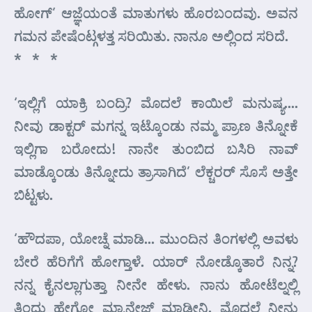
ಹೋಗ್’ ಆಜ್ಞೆಯಂತೆ ಮಾತುಗಳು ಹೊರಬಂದವು. ಅವನ
ಗಮನ ಪೇಷೆಂಟ್ಗಳತ್ತ ಸರಿಯಿತು. ನಾನೂ ಅಲ್ಲಿಂದ ಸರಿದೆ.
* * *
‘ಇಲ್ಲಿಗೆ ಯಾಕ್ರಿ ಬಂದ್ರಿ? ಮೊದಲೆ ಕಾಯಿಲೆ ಮನುಷ್ಯ….
ನೀವು ಡಾಕ್ಟರ್ ಮಗನ್ನ ಇಟ್ಕೊಂಡು ನಮ್ಮ ಪ್ರಾಣ ತಿನ್ನೋಕೆ
ಇಲ್ಲಿಗಾ ಬರೋದು! ನಾನೇ ತುಂಬಿದ ಬಸಿರಿ ನಾವ್
ಮಾಡ್ಕೊಂಡು ತಿನ್ನೋದು ತ್ರಾಸಾಗಿದೆ’ ಲೆಕ್ಚರರ್ ಸೊಸೆ ಅತ್ತೇ
ಬಿಟ್ಟಳು.
‘ಹೌದಪಾ, ಯೋಚ್ನೆ ಮಾಡಿ… ಮುಂದಿನ ತಿಂಗಳಲ್ಲಿ ಅವಳು
ಬೇರೆ ಹೆರಿಗೆಗೆ ಹೋಗ್ತಾಳೆ. ಯಾರ್ ನೋಡ್ಕೊತಾರೆ ನಿನ್ನ?
ನನ್ನ ಕೈನಲ್ಲಾಗುತ್ತಾ ನೀನೇ ಹೇಳು. ನಾನು ಹೋಟೆಲ್ನಲ್ಲಿ
ತಿಂದು ಹೇಗೋ ಮ್ಯಾನೇಜ್ ಮಾಡ್ತೀನಿ. ಮೊದಲೆ ನೀನು