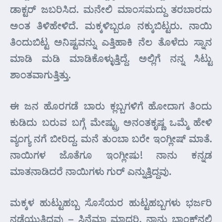
ಡಾಕ್ಟರ್ ಜಬರಿಸಿದ. ಮನೇಲಿ ಮಾಂಸಮದ್ದು ತರಬಾರದು
ಅಂತ ತಿಳಿಹೇಳಿದೆ. ಮಕ್ಕಳಿಬ್ಬರೂ ನಕ್ಕುಬಿಟ್ಟರು. ನಾಯಿ
ತಿಂದುಬಿಟ್ಟ ಅನಿಷ್ಟವನ್ನು ಎತ್ತಿಹಾಕಿ ನೆಲ ತೊಳೆದು ಸ್ನಾನ
ಮಾಡಿ ಮಡಿ ಮಾಡಿಕೊಳ್ಳುತ್ತಿದ್ದೆ. ಅಲ್ಲಿಗೆ ನನ್ನ ಸಿಟ್ಟು
ಶಾಂತವಾಗುತ್ತಿತ್ತು.
ಈ ಜನ ಹೊರಗಡೆ ಬಾರು ಕ್ಲಬ್ಬಗಳಿಗೆ ಹೋದಾಗ ತಿಂದು
ಕುಡಿದು ಬರುವ ಬಗ್ಗೆ ಮೇಷ್ಟ್ರು ಅನಂತಕೃಷ್ಣ ಒಮ್ಮೆ ಹೇಳಿ
ವ್ಯಂಗ್ಯ ನಗೆ ಬೀರಿದ್ದ. ಮನೆ ತುಂಬಾ ಬರೇ ಇಂಗ್ಲೀಷ್ ಮಾತೆ.
ನಾಯಿಗಳ ಜೊತೆಗೂ ಇಂಗ್ಲೀಷು! ನಾನು ಕನ್ನಡ
ಮಾತನಾಡಿದರೆ ನಾಯಿಗಳು ಗುರ್‌ ಎನ್ನುತ್ತಿದ್ದವು.
ಮಕ್ಕಳ ಹುಟ್ಟುಹಬ್ಬ ಸೊಸೆಯರ ಹುಟ್ಟಹಬ್ಬಗಳು ಭರ್ಜರಿ
ನಡೆಯುತ್ತಿದ್ದವು – ಸಿನೆಮಾ ಮಾದರಿ. ನಾನು ಬಾಂಕ್‌ನಲ್ಲಿ