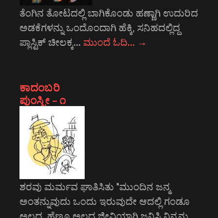
ತೆಂಗಿನ ತೋಟದಲ್ಲಿ ಬಾಗಿಕೊಂಡು ಹಣ್ಣಾಗಿ ಉದುರಿದ
ಅಡಕೆಗಳನ್ನು ಒಂದೊಂದಾಗಿ ಹೆಕ್ಕಿ, ಸನಿಹದಲ್ಲಿದ್ದ
ಪ್ಲಾಸ್ಟಿಕ್ ಚೀಲಕ್ಕ…
ಮುಂದೆ ಓದಿ…
→
ಕಾದಂಬರಿ
ಪುಂಸ್ತ್ರೀ – ೧
ಶರವು ಮರ್ಮವ ಘಾತಿಸಿತು "ಮುಂದಿನ ಜನ್ಮ
ಅಂತನ್ನುವುದು ಒಂದು ಇರುವುದೇ ಆದಲ್ಲಿ ಗಂಡೂ
ಅಲ್ಲದ, ಹೆಣ್ಣೂ ಅಲ್ಲದ ಜೀವಿಯಾಗಿ ಜನಿಸಿ ನಿನ್ನನ್ನು