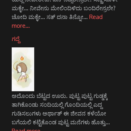
ಮಕ್ಳೇ... ನೀವೇನು ಮೇಲಿಂದಿಳಿದು ಬಂದಿರೇನ್ರಲೇ?
ಚೋದಿ ಮಕ್ಳೇ... ಸತ್ ದನಾ ತಿನ್ನೋ…
Read
more…
ಗದ್ದೆ
ಅದೊಂದು ಬೆಟ್ಟದ ಊರು. ಪುಟ್ಟ ಪುಟ್ಟ ಗುಡ್ಡಕ್ಕೆ
ತಾಗಿಕೊಂಡು ಸಂದಿಯಲ್ಲಿ ಗೊಂದಿಯಲ್ಲಿ ಎದ್ದ
ಗುಡಿಸಲುಗಳು ಅರ್ಥಾತ್ ಈ ಜೀವನ ಕಳೆಯೋ
ಬಗೆಯಲಿ ಕಟ್ಟಿಕೊಂಡ ಪುಟ್ಟ ಮನೆಗಳು ಹೊತ್ತು…
Read more…