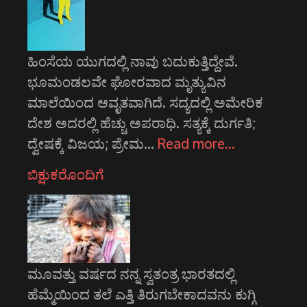
ಹಿಂಸೆಯ ಯುಗದಲ್ಲಿ ನಾವು ಬದುಕುತ್ತಿದ್ದೇವೆ.
ಭೂಮಂಡಲವೇ ಘೋರವಾದ ಮೃತ್ಯುವಿನ
ಮಾಲೆಯಿಂದ ಆವೃತವಾಗಿದೆ. ಸದ್ಯದಲ್ಲಿ ಅಮೇರಿಕ
ದೇಶ ಅದರಲ್ಲಿ ಹೆಚ್ಚು ಅಪರಾಧಿ. ಸತ್ಯಕ್ಕೆ ದುರ್ಗತಿ;
ದ್ವೇಷಕ್ಕೆ ವಿಜಯ; ಪ್ರೇಮ…
Read more…
ಬಿಕ್ಷುಕರೊಂದಿಗೆ
ಮೂವತ್ತು ವರ್ಷದ ನನ್ನ ಸ್ವತಂತ್ರ ಭಾರತದಲ್ಲಿ
ಹೆಮ್ಮೆಯಿಂದ ತಲೆ ಎತ್ತಿ ತಿರುಗಬೇಕಾದವನು ಕುಗ್ಗಿ