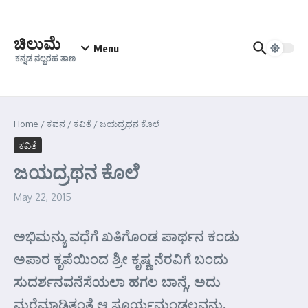
Skip to content
ಚಿಲುಮೆ
Menu
ಕನ್ನಡ ನಲ್ಬರಹ ತಾಣ
Home
/
ಕವನ
/
ಕವಿತೆ
/
ಜಯದ್ರಥನ ಕೊಲೆ
ಕವಿತೆ
ಜಯದ್ರಥನ ಕೊಲೆ
May 22, 2015
ಅಭಿಮನ್ಯು ವಧೆಗೆ ಖತಿಗೊಂಡ ಪಾರ್ಥನ ಕಂಡು
ಅಪಾರ ಕೃಪೆಯಿಂದ ಶ್ರೀ ಕೃಷ್ಣ ನೆರವಿಗೆ ಬಂದು
ಸುದರ್ಶನವನೆಸೆಯಲಾ ಹಗಲ ಬಾನ್ಗೆ, ಅದು
ಮರೆಮಾಡಿತಂತೆ ಆ ಸೂರ್ಯಮಂಡಲವನು.