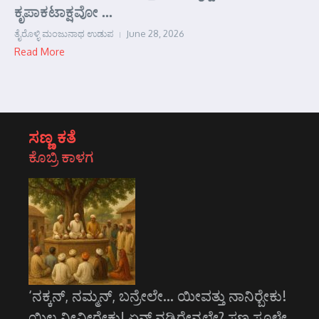
ಕೃಪಾಕಟಾಕ್ಷವೋ ...
ತೈರೊಳ್ಳಿ ಮಂಜುನಾಥ ಉಡುಪ
June 28, 2026
Read More
ಸಣ್ಣ ಕತೆ
ಕೊಬ್ರಿ ಕಾಳಗ
‘ನಕ್ಕನ್, ನಮ್ಮನ್, ಬನ್ರೇಲೇ... ಯೀವತ್ತು ನಾನಿರ್‍ಬೇಕು!
ಯಿಲ್ಲ ನೀವೀರೇಕು! ಏನ್ ನಡ್ಸಿರೇನ್ರಲೇ? ಸಣ್ಣ ಸೂಳೇ