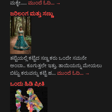
ಮಕ್ಳೇ..…
ಮುಂದೆ ಓದಿ…
→
ಜರಿಲಂಗ ಮತ್ತು ಸಣ್ಣು
ತಟ್ಟಿಯಲ್ಲಿ ಕಟ್ಟಿದ ಸಣ್ಣ ಕರು ಒಂದೇ ಸಮನೇ
ಅಂಬಾ.. ಕೂಗುತ್ತಲೇ ಇತ್ತು. ತಾಯಿಯನ್ನು ಮೇಯಲು
ಬಿಟ್ಟು ಕರುವನ್ನು ಕಟ್ಟಿ ಹ…
ಮುಂದೆ ಓದಿ…
→
ಒಂದು ಹಿಡಿ ಪ್ರೀತಿ