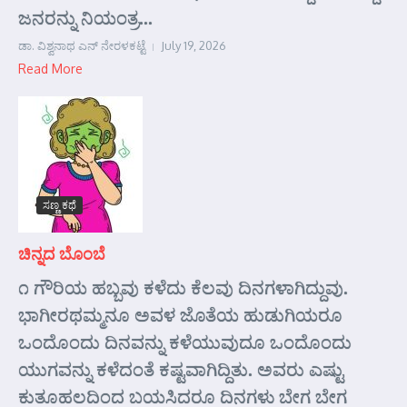
ಜನರನ್ನು ನಿಯಂತ್ರ...
ಡಾ. ವಿಶ್ವನಾಥ ಎನ್ ನೇರಳಕಟ್ಟೆ
July 19, 2026
Read More
ಸಣ್ಣ ಕಥೆ
ಚಿನ್ನದ ಬೊಂಬೆ
೧ ಗೌರಿಯ ಹಬ್ಬವು ಕಳೆದು ಕೆಲವು ದಿನಗಳಾಗಿದ್ದುವು.
ಭಾಗೀರಥಮ್ಮನೂ ಅವಳ ಜೊತೆಯ ಹುಡುಗಿಯರೂ
ಒಂದೊಂದು ದಿನವನ್ನು ಕಳೆಯುವುದೂ ಒಂದೊಂದು
ಯುಗವನ್ನು ಕಳೆದಂತೆ ಕಷ್ಟವಾಗಿದ್ದಿತು. ಅವರು ಎಷ್ಟು
ಕುತೂಹಲದಿಂದ ಬಯಸಿದರೂ ದಿನಗಳು ಬೇಗ ಬೇಗ