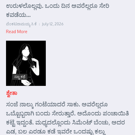
ಉರುಳಲೊಲ್ಲವು. ಒಂದು ದಿನ ಅವರೆಲ್ಲರೂ ಸೇರಿ
ಕವಡೆಯ...
ವೆಂಕಟರಾಮಯ್ಯ ಸಿ ಕೆ
July 12, 2026
Read More
ಸಣ್ಣ ಕಥೆ
ಶ್ವೇತಾ
ಸಂಜೆ ನಾಲ್ಕು ಗಂಟೆಯಾದರೆ ಸಾಕು. ಅವರೆಲ್ಲರೂ
ಒಬ್ಬೊಬ್ಬರಾಗಿ ಬಂದು ಸೇರುತ್ತಾರೆ. ಅದೊಂದು ಪಂಚಾಯಿತಿ
ಕಟ್ಟೆ ಇದ್ದಂತೆ. ಮಧ್ಯದಲ್ಲೊಂದು ಸಿಮೆಂಟ್ ಬೆಂಚು, ಅದರ
ಎಡ, ಬಲ ಎರಡೂ ಕಡೆ ಇವರೇ ಒಂದಷ್ಟು ಕಲ್ಲು