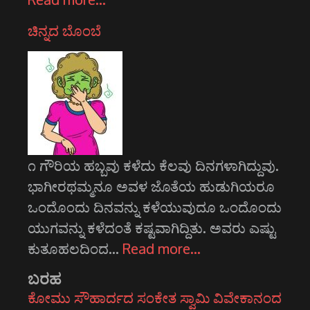
ಚಿನ್ನದ ಬೊಂಬೆ
೧ ಗೌರಿಯ ಹಬ್ಬವು ಕಳೆದು ಕೆಲವು ದಿನಗಳಾಗಿದ್ದುವು.
ಭಾಗೀರಥಮ್ಮನೂ ಅವಳ ಜೊತೆಯ ಹುಡುಗಿಯರೂ
ಒಂದೊಂದು ದಿನವನ್ನು ಕಳೆಯುವುದೂ ಒಂದೊಂದು
ಯುಗವನ್ನು ಕಳೆದಂತೆ ಕಷ್ಟವಾಗಿದ್ದಿತು. ಅವರು ಎಷ್ಟು
ಕುತೂಹಲದಿಂದ…
Read more…
ಬರಹ
ಕೋಮು ಸೌಹಾರ್ದದ ಸಂಕೇತ ಸ್ವಾಮಿ ವಿವೇಕಾನಂದ