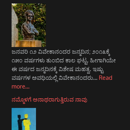
ಜನವರಿ ೧೨ ವಿವೇಕಾನಂದರ ಜನ್ಮದಿನ; ೨೦೧೩ಕ್ಕೆ
೧೫೦ ವರ್ಷಗಳು ತುಂಬಿದ ಕಾಲ ಘಟ್ಟ. ಹೀಗಾಗಿಯೇ
ಈ ವರ್ಷದ ಜನ್ಮದಿನಕ್ಕೆ ವಿಶೇಷ ಮಹತ್ವ. ಇಷ್ಟು
ವರ್ಷಗಳ ಅವಧಿಯಲ್ಲಿ ವಿವೇಕಾನಂದರು…
Read
more…
ನಮ್ಮೊಳಗೆ ಅನಾಥರಾಗುತ್ತಿರುವ ನಾವು