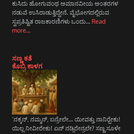
ಕುಸಿದು ಹೋಗುವಂಥ ಅಮಾನವೀಯ ಅಂತರಗಳ
ನಡುವೆ ಉಸಿರಾಡುತ್ತಿದ್ದೇನೆ. ವೈಭೋಗದಲ್ಲಿರುವ
ಸ್ವಪ್ರತಿಷ್ಟಿತ ರಾಜಕಾರಣಿಗಳು ಒಂದು…
Read
more…
ಸಣ್ಣ ಕತೆ
ಕೊಬ್ರಿ ಕಾಳಗ
‘ನಕ್ಕನ್, ನಮ್ಮನ್, ಬನ್ರೇಲೇ... ಯೀವತ್ತು ನಾನಿರ್‍ಬೇಕು!
ಯಿಲ್ಲ ನೀವೀರೇಕು! ಏನ್ ನಡ್ಸಿರೇನ್ರಲೇ? ಸಣ್ಣ ಸೂಳೇ