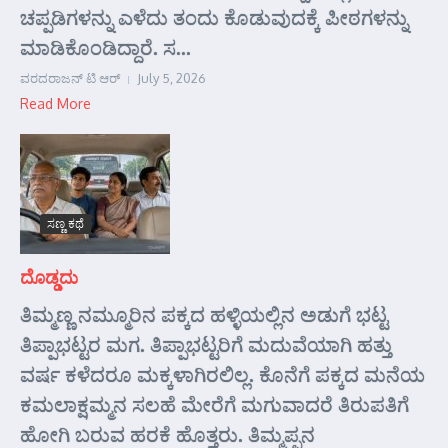
ಚಪ್ಪಡಿಗಳನ್ನು ಎಳೆದು ತಂದು ಕೊಡುವುದಕ್ಕೆ ಪೀಠಗಳನ್ನು
ಮಾಡಿಕೊಂಡಿದ್ದಾರೆ. ಸ...
ವರದರಾಜನ್ ಟಿ ಆರ್
July 5, 2026
Read More
ಸಣ್ಣ ಕಥೆ
ದೊಡ್ಡದು
ತಿಮ್ಮಣ್ಣ ನಮ್ಮೂರಿನ ಪಕ್ಕದ ಹಳ್ಳಿಯಲ್ಲಿನ ಅಡುಗೆ ಭಟ್ಟ
ತಿಪ್ಪಾಭಟ್ಟರ ಮಗ. ತಿಪ್ಪಾಭಟ್ಟರಿಗೆ ಮದುವೆಯಾಗಿ ಹತ್ತು
ವರ್ಷ ಕಳೆದರೂ ಮಕ್ಕಳಾಗಿರಲಿಲ್ಲ. ಕೊನೆಗೆ ಪಕ್ಕದ ಮನೆಯ
ಕಮಲಾಕ್ಷಮ್ಮನ ಸಲಹೆ ಮೇರೆಗೆ ಮಗುವಾದರೆ ತಿರುಪತಿಗೆ
ಹೋಗಿ ಬರುವ ಹರಕೆ ಹೊತ್ತರು. ತಿಮ್ಮಪ್ಪನ