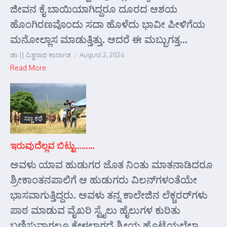
ಜೀವನ ಕೈ ಬಾಯಿಯಾಗಿದ್ದರೂ ದೂರದ ಆಶಯ
ಹೊಂಗಿರಣವೊಂದು ಸದಾ ಹೊಳೆದು ಭಾವೀ ಪೀಳಿಗೆಯ
ಮನೋಲ್ಲಾಸ ಮಾಡುತ್ತಿತ್ತು. ಆದರೆ ಈ ಮಬ್ಬುಗತ್ತ...
ಡಾ || ವಿಶ್ವನಾಥ ಕಾರ್ನಾಡ
August 2, 2026
Read More
ಸಣ್ಣ ಕಥೆ
ಇರುವುದೆಲ್ಲವ ಬಿಟ್ಟು………
ಅವಳು ಯಾವ ಹುಡುಗರ ಜೊತ ನಿಂತು ಮಾತನಾಡಿದರೂ
ಶ್ರೀಕಾಂತನಪಾಲಿಗೆ ಆ ಹುಡುಗರು ವಿಲನ್‌ಗಳಂತೆಯೇ
ಭಾಸವಾಗುತ್ತಿದ್ದರು. ಅವಳು ತನ್ನ ಕಾಲೇಜಿನ ಲೆಕ್ಚರರ್‌ಗಳು
ಪಾಠ ಮಾಡುವ ವೈಖರಿ ಸ್ಟೈಲು ಹೈಲುಗಳ ಕುರಿತು
ಬಣ್ಣಿಸುವಾಗಲೂ ಕೇಳಲಾಗದೆ ಶ್ರೀಯ ಹೊಟ್ಟೆಯಲೆಲ್ಲಾ