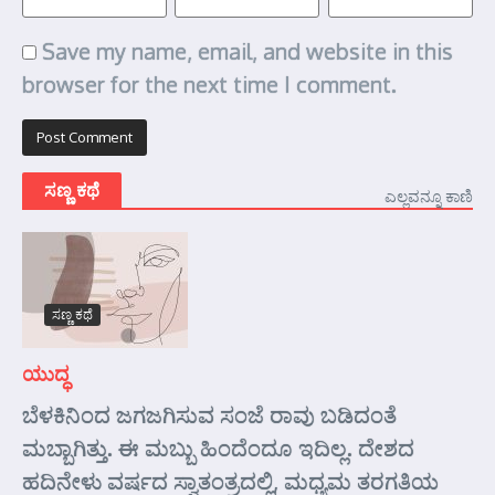
Save my name, email, and website in this
browser for the next time I comment.
ಸಣ್ಣ ಕಥೆ
ಎಲ್ಲವನ್ನೂ ಕಾಣಿ
ಸಣ್ಣ ಕಥೆ
ಯುದ್ಧ
ಬೆಳಕಿನಿಂದ ಜಗಜಗಿಸುವ ಸಂಜೆ ರಾವು ಬಡಿದಂತೆ
ಮಬ್ಬಾಗಿತ್ತು. ಈ ಮಬ್ಬು ಹಿಂದೆಂದೂ ಇದಿಲ್ಲ. ದೇಶದ
ಹದಿನೇಳು ವರ್ಷದ ಸ್ವಾತಂತ್ರದಲ್ಲಿ, ಮಧ್ಯಮ ತರಗತಿಯ