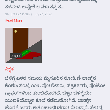
ತಳಮಳ. ಅಷ್ಟೇಕೆ ಅವಳು ತನ್ನ ತ...
ಡಾ || ಬಿ ಎಲ್ ವೇಣು
July 26, 2026
Read More
ಸಣ್ಣ ಕಥೆ
ವಿಕೃತ
ಬೆಳಿಗ್ಗೆ ಏಳರ ಸಮಯ ಮೈಸೂರಿನ ರೋಹಿಣಿ ಲಾಡ್ಜ್‌ನ
ಕೊಠಡಿ ಸಂಖ್ಯೆ ೧೦೩. ಪೋಲೀಸರು, ಪತ್ರಕರ್ತರು, ಫೊಟೋ
ಗ್ರಾಫರ್‌ಗಳಿಂದ ತುಂಬಿಹೋಗಿದೆ. ಬೆಳ್ಳಂ ಬೆಳಿಗ್ಗೆಯೇ
ಯುವತಿಯೊಬ್ಬಳ ಕೊಲೆ ನಡೆದುಹೋಗಿದೆ. ಲಾಡ್ಜ್‌ನ
ಹೊರಗೆ ಜನರು ಕುತೂಹಲಭರಿತರಾಗಿ ಸೇರಿದ್ದಾರೆ. ಸೇರಿದ್ದ