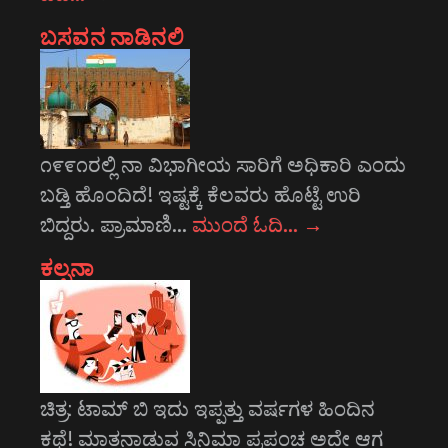
ಬಸವನ ನಾಡಿನಲಿ
೧೯೯೧ರಲ್ಲಿ ನಾ ವಿಭಾಗೀಯ ಸಾರಿಗೆ ಅಧಿಕಾರಿ ಎಂದು
ಬಡ್ತಿ ಹೊಂದಿದೆ! ಇಷ್ಟಕ್ಕೆ ಕೆಲವರು ಹೊಟ್ಟೆ ಉರಿ
ಬಿದ್ದರು. ಪ್ರಾಮಾಣಿ…
ಮುಂದೆ ಓದಿ…
→
ಕಲ್ಪನಾ
ಚಿತ್ರ: ಟಾಮ್ ಬಿ ಇದು ಇಪ್ಪತ್ತು ವರ್ಷಗಳ ಹಿಂದಿನ
ಕಥೆ! ಮಾತನಾಡುವ ಸಿನಿಮಾ ಪ್ರಪಂಚ ಅದೇ ಆಗ