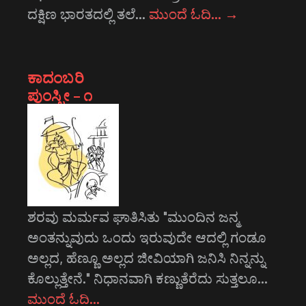
ದಕ್ಷಿಣ ಭಾರತದಲ್ಲಿ ತಲೆ…
ಮುಂದೆ ಓದಿ…
→
ಕಾದಂಬರಿ
ಪುಂಸ್ತ್ರೀ – ೧
ಶರವು ಮರ್ಮವ ಘಾತಿಸಿತು "ಮುಂದಿನ ಜನ್ಮ
ಅಂತನ್ನುವುದು ಒಂದು ಇರುವುದೇ ಆದಲ್ಲಿ ಗಂಡೂ
ಅಲ್ಲದ, ಹೆಣ್ಣೂ ಅಲ್ಲದ ಜೀವಿಯಾಗಿ ಜನಿಸಿ ನಿನ್ನನ್ನು
ಕೊಲ್ಲುತ್ತೇನೆ." ನಿಧಾನವಾಗಿ ಕಣ್ಣುತೆರೆದು ಸುತ್ತಲೂ…
ಮುಂದೆ ಓದಿ…