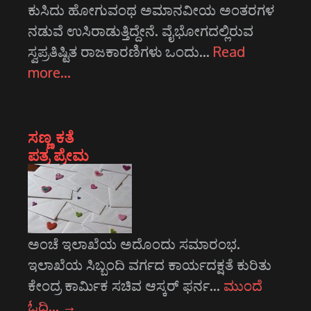
ಕುಸಿದು ಹೋಗುವಂಥ ಅಮಾನವೀಯ ಅಂತರಗಳ
ನಡುವೆ ಉಸಿರಾಡುತ್ತಿದ್ದೇನೆ. ವೈಭೋಗದಲ್ಲಿರುವ
ಸ್ವಪ್ರತಿಷ್ಟಿತ ರಾಜಕಾರಣಿಗಳು ಒಂದು…
Read
more…
ಸಣ್ಣ ಕತೆ
ಪತ್ರ ಪ್ರೇಮ
ಅಂಚೆ ಇಲಾಖೆಯ ಅದೊಂದು ಸಮಾರಂಭ.
ಇಲಾಖೆಯ ಸಿಬ್ಬಂದಿ ವರ್ಗದ ಕಾರ್ಯದಕ್ಷತೆ ಕುರಿತು
ಕೇಂದ್ರ ಕಾರ್ಮಿಕ ಸಚಿವ ಆಸ್ಕರ್‍ ಫರ್ನ…
ಮುಂದೆ
ಓದಿ…
→