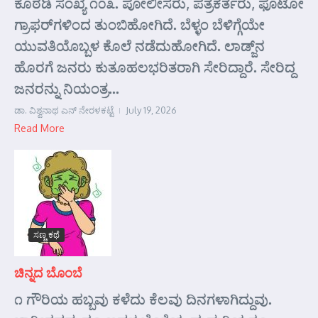
ಕೊಠಡಿ ಸಂಖ್ಯೆ ೧೦೩. ಪೋಲೀಸರು, ಪತ್ರಕರ್ತರು, ಫೊಟೋ
ಗ್ರಾಫರ್‌ಗಳಿಂದ ತುಂಬಿಹೋಗಿದೆ. ಬೆಳ್ಳಂ ಬೆಳಿಗ್ಗೆಯೇ
ಯುವತಿಯೊಬ್ಬಳ ಕೊಲೆ ನಡೆದುಹೋಗಿದೆ. ಲಾಡ್ಜ್‌ನ
ಹೊರಗೆ ಜನರು ಕುತೂಹಲಭರಿತರಾಗಿ ಸೇರಿದ್ದಾರೆ. ಸೇರಿದ್ದ
ಜನರನ್ನು ನಿಯಂತ್ರ...
ಡಾ. ವಿಶ್ವನಾಥ ಎನ್ ನೇರಳಕಟ್ಟೆ
July 19, 2026
Read More
ಸಣ್ಣ ಕಥೆ
ಚಿನ್ನದ ಬೊಂಬೆ
೧ ಗೌರಿಯ ಹಬ್ಬವು ಕಳೆದು ಕೆಲವು ದಿನಗಳಾಗಿದ್ದುವು.