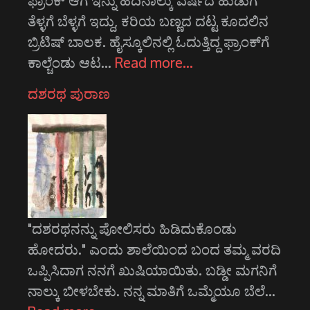
ತೆಳ್ಳಗೆ ಬೆಳ್ಳಗೆ ಇದ್ದು, ಕರಿಯ ಬಣ್ಣದ ದಟ್ಟ ಕೂದಲಿನ
ಬ್ರಿಟಿಷ್ ಬಾಲಕ. ಹೈಸ್ಕೂಲಿನಲ್ಲಿ ಓದುತ್ತಿದ್ದ ಫ್ರಾಂಕ್‌ಗೆ
ಕಾಲ್ಚೆಂಡು ಆಟ…
Read more…
ದಶರಥ ಪುರಾಣ
"ದಶರಥನನ್ನು ಪೋಲಿಸರು ಹಿಡಿದುಕೊಂಡು
ಹೋದರು." ಎಂದು ಶಾಲೆಯಿಂದ ಬಂದ ತಮ್ಮ ವರದಿ
ಒಪ್ಪಿಸಿದಾಗ ನನಗೆ ಖುಷಿಯಾಯಿತು. ಬಡ್ಡೀ ಮಗನಿಗೆ
ನಾಲ್ಕು ಬೀಳಬೇಕು. ನನ್ನ ಮಾತಿಗೆ ಒಮ್ಮೆಯೂ ಬೆಲೆ…