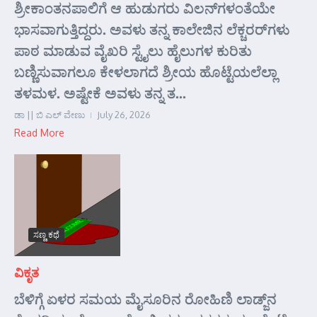
ಶ್ರೀಕಾಂತನಪಾಲಿಗೆ ಆ ಹುಡುಗರು ವಿಲನ್‌ಗಳಂತೆಯೇ
ಭಾಸವಾಗುತ್ತಿದ್ದರು. ಅವಳು ತನ್ನ ಕಾಲೇಜಿನ ಲೆಕ್ಚರರ್‌ಗಳು
ಪಾಠ ಮಾಡುವ ವೈಖರಿ ಸ್ಟೈಲು ಹೈಲುಗಳ ಕುರಿತು
ಬಣ್ಣಿಸುವಾಗಲೂ ಕೇಳಲಾಗದೆ ಶ್ರೀಯ ಹೊಟ್ಟೆಯಲೆಲ್ಲಾ
ತಳಮಳ. ಅಷ್ಟೇಕೆ ಅವಳು ತನ್ನ ತ...
ಡಾ || ಬಿ ಎಲ್ ವೇಣು
July 26, 2026
Read More
ಸಣ್ಣ ಕಥೆ
ವಿಕೃತ
ಬೆಳಿಗ್ಗೆ ಏಳರ ಸಮಯ ಮೈಸೂರಿನ ರೋಹಿಣಿ ಲಾಡ್ಜ್‌ನ