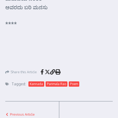
ಅವರದು ಬರಿ ಮನಸು
****
Share this Article
Tagged:
Kannada
Parimala Rao
Poem
Previous Article