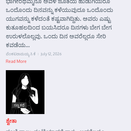
ಭಾಗೀರಥಮ್ಮನೂ ಅವಳ ಜೊತೆಯ ಹುಡುಗಿಯರೂ
ಒಂದೊಂದು ದಿನವನ್ನು ಕಳೆಯುವುದೂ ಒಂದೊಂದು
ಯುಗವನ್ನು ಕಳೆದಂತೆ ಕಷ್ಟವಾಗಿದ್ದಿತು. ಅವರು ಎಷ್ಟು
ಕುತೂಹಲದಿಂದ ಬಯಸಿದರೂ ದಿನಗಳು ಬೇಗ ಬೇಗ
ಉರುಳಲೊಲ್ಲವು. ಒಂದು ದಿನ ಅವರೆಲ್ಲರೂ ಸೇರಿ
ಕವಡೆಯ...
ವೆಂಕಟರಾಮಯ್ಯ ಸಿ ಕೆ
July 12, 2026
Read More
ಸಣ್ಣ ಕಥೆ
ಶ್ವೇತಾ