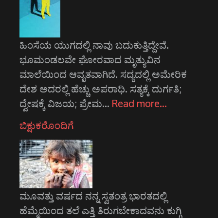
ಹಿಂಸೆಯ ಯುಗದಲ್ಲಿ ನಾವು ಬದುಕುತ್ತಿದ್ದೇವೆ.
ಭೂಮಂಡಲವೇ ಘೋರವಾದ ಮೃತ್ಯುವಿನ
ಮಾಲೆಯಿಂದ ಆವೃತವಾಗಿದೆ. ಸದ್ಯದಲ್ಲಿ ಅಮೇರಿಕ
ದೇಶ ಅದರಲ್ಲಿ ಹೆಚ್ಚು ಅಪರಾಧಿ. ಸತ್ಯಕ್ಕೆ ದುರ್ಗತಿ;
ದ್ವೇಷಕ್ಕೆ ವಿಜಯ; ಪ್ರೇಮ…
Read more…
ಬಿಕ್ಷುಕರೊಂದಿಗೆ
ಮೂವತ್ತು ವರ್ಷದ ನನ್ನ ಸ್ವತಂತ್ರ ಭಾರತದಲ್ಲಿ
ಹೆಮ್ಮೆಯಿಂದ ತಲೆ ಎತ್ತಿ ತಿರುಗಬೇಕಾದವನು ಕುಗ್ಗಿ