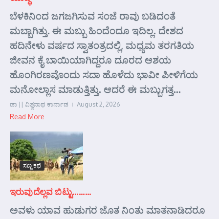
ಬೆಳಕಿನಿಂದ ಜಗಜಗಿಸುವ ಸಂಜೆ ರಾವು ಬಡಿದಂತೆ
ಮಬ್ಬಾಗಿತ್ತು. ಈ ಮಬ್ಬು ಹಿಂದೆಂದೂ ಇದಿಲ್ಲ. ದೇಶದ
ಹದಿನೇಳು ವರ್ಷದ ಸ್ವಾತಂತ್ರದಲ್ಲಿ, ಮಧ್ಯಮ ತರಗತಿಯ
ಜೀವನ ಕೈ ಬಾಯಿಯಾಗಿದ್ದರೂ ದೂರದ ಆಶಯ
ಹೊಂಗಿರಣವೊಂದು ಸದಾ ಹೊಳೆದು ಭಾವೀ ಪೀಳಿಗೆಯ
ಮನೋಲ್ಲಾಸ ಮಾಡುತ್ತಿತ್ತು. ಆದರೆ ಈ ಮಬ್ಬುಗತ್ತ...
ಡಾ || ವಿಶ್ವನಾಥ ಕಾರ್ನಾಡ
August 2, 2026
Read More
ಸಣ್ಣ ಕಥೆ
ಇರುವುದೆಲ್ಲವ ಬಿಟ್ಟು………
ಅವಳು ಯಾವ ಹುಡುಗರ ಜೊತ ನಿಂತು ಮಾತನಾಡಿದರೂ