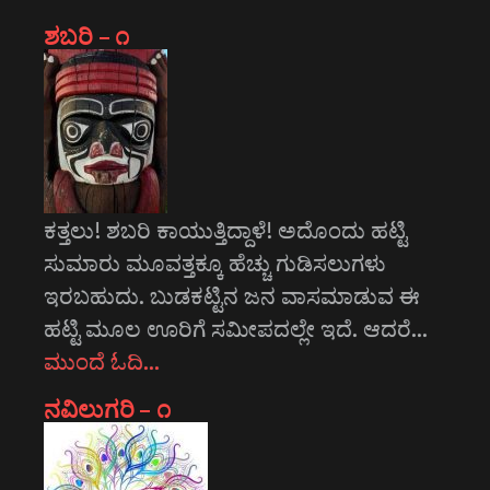
ಶಬರಿ – ೧
ಕತ್ತಲು! ಶಬರಿ ಕಾಯುತ್ತಿದ್ದಾಳೆ! ಅದೊಂದು ಹಟ್ಟಿ
ಸುಮಾರು ಮೂವತ್ತಕ್ಕೂ ಹೆಚ್ಚು ಗುಡಿಸಲುಗಳು
ಇರಬಹುದು. ಬುಡಕಟ್ಟಿನ ಜನ ವಾಸಮಾಡುವ ಈ
ಹಟ್ಟಿ ಮೂಲ ಊರಿಗೆ ಸಮೀಪದಲ್ಲೇ ಇದೆ. ಆದರೆ…
ಮುಂದೆ ಓದಿ…
ನವಿಲುಗರಿ – ೧