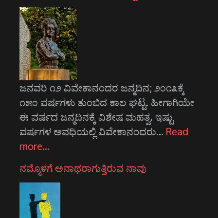
ಜನವರಿ ೧೨ ವಿವೇಕಾನಂದರ ಜನ್ಮದಿನ; ೨೦೧೩ಕ್ಕೆ
೧೫೦ ವರ್ಷಗಳು ತುಂಬಿದ ಕಾಲ ಘಟ್ಟ. ಹೀಗಾಗಿಯೇ
ಈ ವರ್ಷದ ಜನ್ಮದಿನಕ್ಕೆ ವಿಶೇಷ ಮಹತ್ವ. ಇಷ್ಟು
ವರ್ಷಗಳ ಅವಧಿಯಲ್ಲಿ ವಿವೇಕಾನಂದರು…
Read
more…
ನಮ್ಮೊಳಗೆ ಅನಾಥರಾಗುತ್ತಿರುವ ನಾವು