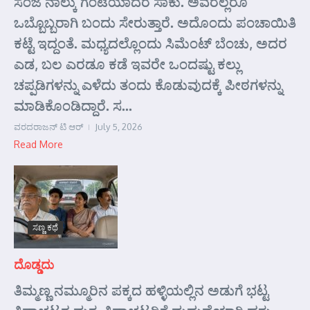
ಸಂಜೆ ನಾಲ್ಕು ಗಂಟೆಯಾದರೆ ಸಾಕು. ಅವರೆಲ್ಲರೂ
ಒಬ್ಬೊಬ್ಬರಾಗಿ ಬಂದು ಸೇರುತ್ತಾರೆ. ಅದೊಂದು ಪಂಚಾಯಿತಿ
ಕಟ್ಟೆ ಇದ್ದಂತೆ. ಮಧ್ಯದಲ್ಲೊಂದು ಸಿಮೆಂಟ್ ಬೆಂಚು, ಅದರ
ಎಡ, ಬಲ ಎರಡೂ ಕಡೆ ಇವರೇ ಒಂದಷ್ಟು ಕಲ್ಲು
ಚಪ್ಪಡಿಗಳನ್ನು ಎಳೆದು ತಂದು ಕೊಡುವುದಕ್ಕೆ ಪೀಠಗಳನ್ನು
ಮಾಡಿಕೊಂಡಿದ್ದಾರೆ. ಸ...
ವರದರಾಜನ್ ಟಿ ಆರ್
July 5, 2026
Read More
ಸಣ್ಣ ಕಥೆ
ದೊಡ್ಡದು
ತಿಮ್ಮಣ್ಣ ನಮ್ಮೂರಿನ ಪಕ್ಕದ ಹಳ್ಳಿಯಲ್ಲಿನ ಅಡುಗೆ ಭಟ್ಟ