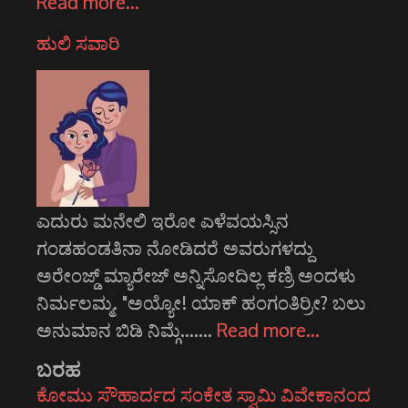
Read more…
ಹುಲಿ ಸವಾರಿ
ಎದುರು ಮನೇಲಿ ಇರೋ ಎಳೆವಯಸ್ಸಿನ
ಗಂಡಹಂಡತಿನಾ ನೋಡಿದರೆ ಅವರುಗಳದ್ದು
ಅರೇಂಜ್ಡ್ ಮ್ಯಾರೇಜ್‌ ಅನ್ನಿಸೋದಿಲ್ಲ ಕಣ್ರಿ ಅಂದಳು
ನಿರ್ಮಲಮ್ಮ. "ಅಯ್ಯೋ! ಯಾಕ್‌ ಹಂಗಂತಿರ್ರೀ? ಬಲು
ಅನುಮಾನ ಬಿಡಿ ನಿಮ್ಗೆ....…
Read more…
ಬರಹ
ಕೋಮು ಸೌಹಾರ್ದದ ಸಂಕೇತ ಸ್ವಾಮಿ ವಿವೇಕಾನಂದ