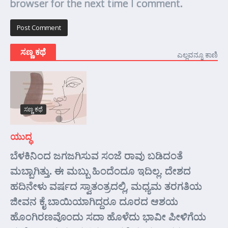
browser for the next time I comment.
ಸಣ್ಣ ಕಥೆ
ಎಲ್ಲವನ್ನೂ ಕಾಣಿ
ಸಣ್ಣ ಕಥೆ
ಯುದ್ಧ
ಬೆಳಕಿನಿಂದ ಜಗಜಗಿಸುವ ಸಂಜೆ ರಾವು ಬಡಿದಂತೆ
ಮಬ್ಬಾಗಿತ್ತು. ಈ ಮಬ್ಬು ಹಿಂದೆಂದೂ ಇದಿಲ್ಲ. ದೇಶದ
ಹದಿನೇಳು ವರ್ಷದ ಸ್ವಾತಂತ್ರದಲ್ಲಿ, ಮಧ್ಯಮ ತರಗತಿಯ
ಜೀವನ ಕೈ ಬಾಯಿಯಾಗಿದ್ದರೂ ದೂರದ ಆಶಯ
ಹೊಂಗಿರಣವೊಂದು ಸದಾ ಹೊಳೆದು ಭಾವೀ ಪೀಳಿಗೆಯ