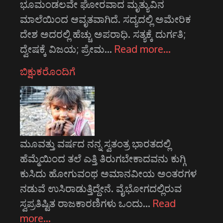
ಭೂಮಂಡಲವೇ ಘೋರವಾದ ಮೃತ್ಯುವಿನ
ಮಾಲೆಯಿಂದ ಆವೃತವಾಗಿದೆ. ಸದ್ಯದಲ್ಲಿ ಅಮೇರಿಕ
ದೇಶ ಅದರಲ್ಲಿ ಹೆಚ್ಚು ಅಪರಾಧಿ. ಸತ್ಯಕ್ಕೆ ದುರ್ಗತಿ;
ದ್ವೇಷಕ್ಕೆ ವಿಜಯ; ಪ್ರೇಮ…
Read more…
ಬಿಕ್ಷುಕರೊಂದಿಗೆ
ಮೂವತ್ತು ವರ್ಷದ ನನ್ನ ಸ್ವತಂತ್ರ ಭಾರತದಲ್ಲಿ
ಹೆಮ್ಮೆಯಿಂದ ತಲೆ ಎತ್ತಿ ತಿರುಗಬೇಕಾದವನು ಕುಗ್ಗಿ
ಕುಸಿದು ಹೋಗುವಂಥ ಅಮಾನವೀಯ ಅಂತರಗಳ
ನಡುವೆ ಉಸಿರಾಡುತ್ತಿದ್ದೇನೆ. ವೈಭೋಗದಲ್ಲಿರುವ
ಸ್ವಪ್ರತಿಷ್ಟಿತ ರಾಜಕಾರಣಿಗಳು ಒಂದು…
Read
more…