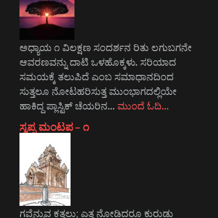
ಅಧ್ಯಾಯ ೧ ವಿಲಕ್ಷಣ ಸಂದರ್ಶನ ರಿತು ಲಗುಬಗನೇ
ಆವರಣವನ್ನು ದಾಟಿ ಒಳಹೊಕ್ಕಳು. ಸರಿಯಾದ
ಸಮಯಕ್ಕೆ ತಲುಪಿದೆ ಎಂಬ ಸಮಾಧಾನದಿಂದ
ಸುತ್ತಲೂ ನೋಟಹರಿಸುತ್ತ ಮುಂಭಾಗದಲ್ಲಿಯೇ
ಹಾಕಿದ್ದ ಪ್ಲಾಸ್ಟಿಕ್ ಚೆಯರಿನ…
ಮುಂದೆ ಓದಿ…
ಸ್ವಪ್ನ ಮಂಟಪ – ೧
ಗವ್ವೆನ್ನುವ ಕತ್ತಲು; ಎತ್ತ ನೋಡಿದರೂ ಕುರುಡು