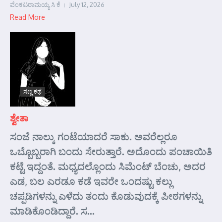
ವೆಂಕಟರಾಮಯ್ಯ ಸಿ ಕೆ
July 12, 2026
Read More
ಸಣ್ಣ ಕಥೆ
ಶ್ವೇತಾ
ಸಂಜೆ ನಾಲ್ಕು ಗಂಟೆಯಾದರೆ ಸಾಕು. ಅವರೆಲ್ಲರೂ
ಒಬ್ಬೊಬ್ಬರಾಗಿ ಬಂದು ಸೇರುತ್ತಾರೆ. ಅದೊಂದು ಪಂಚಾಯಿತಿ
ಕಟ್ಟೆ ಇದ್ದಂತೆ. ಮಧ್ಯದಲ್ಲೊಂದು ಸಿಮೆಂಟ್ ಬೆಂಚು, ಅದರ
ಎಡ, ಬಲ ಎರಡೂ ಕಡೆ ಇವರೇ ಒಂದಷ್ಟು ಕಲ್ಲು
ಚಪ್ಪಡಿಗಳನ್ನು ಎಳೆದು ತಂದು ಕೊಡುವುದಕ್ಕೆ ಪೀಠಗಳನ್ನು
ಮಾಡಿಕೊಂಡಿದ್ದಾರೆ. ಸ...