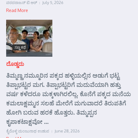
ವರದರಾಜನ್ ಟಿ ಆರ್
July 5, 2026
Read More
ಸಣ್ಣ ಕಥೆ
ದೊಡ್ಡದು
ತಿಮ್ಮಣ್ಣ ನಮ್ಮೂರಿನ ಪಕ್ಕದ ಹಳ್ಳಿಯಲ್ಲಿನ ಅಡುಗೆ ಭಟ್ಟ
ತಿಪ್ಪಾಭಟ್ಟರ ಮಗ. ತಿಪ್ಪಾಭಟ್ಟರಿಗೆ ಮದುವೆಯಾಗಿ ಹತ್ತು
ವರ್ಷ ಕಳೆದರೂ ಮಕ್ಕಳಾಗಿರಲಿಲ್ಲ. ಕೊನೆಗೆ ಪಕ್ಕದ ಮನೆಯ
ಕಮಲಾಕ್ಷಮ್ಮನ ಸಲಹೆ ಮೇರೆಗೆ ಮಗುವಾದರೆ ತಿರುಪತಿಗೆ
ಹೋಗಿ ಬರುವ ಹರಕೆ ಹೊತ್ತರು. ತಿಮ್ಮಪ್ಪನ
ಕೃಪಾಕಟಾಕ್ಷವೋ ...
ತೈರೊಳ್ಳಿ ಮಂಜುನಾಥ ಉಡುಪ
June 28, 2026