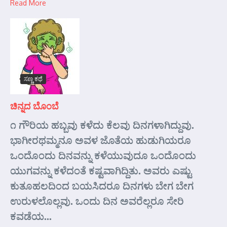
Read More
ಸಣ್ಣ ಕಥೆ
ಚಿನ್ನದ ಬೊಂಬೆ
೧ ಗೌರಿಯ ಹಬ್ಬವು ಕಳೆದು ಕೆಲವು ದಿನಗಳಾಗಿದ್ದುವು.
ಭಾಗೀರಥಮ್ಮನೂ ಅವಳ ಜೊತೆಯ ಹುಡುಗಿಯರೂ
ಒಂದೊಂದು ದಿನವನ್ನು ಕಳೆಯುವುದೂ ಒಂದೊಂದು
ಯುಗವನ್ನು ಕಳೆದಂತೆ ಕಷ್ಟವಾಗಿದ್ದಿತು. ಅವರು ಎಷ್ಟು
ಕುತೂಹಲದಿಂದ ಬಯಸಿದರೂ ದಿನಗಳು ಬೇಗ ಬೇಗ
ಉರುಳಲೊಲ್ಲವು. ಒಂದು ದಿನ ಅವರೆಲ್ಲರೂ ಸೇರಿ
ಕವಡೆಯ...