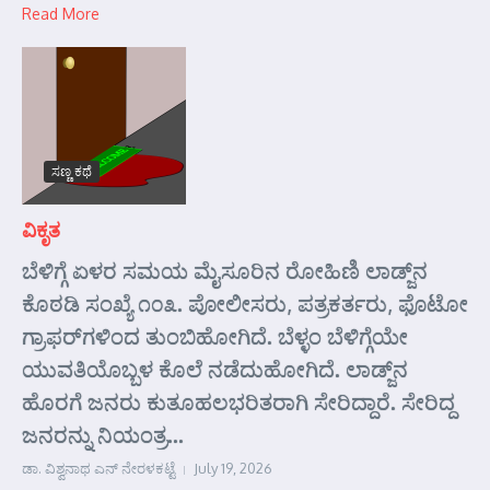
Read More
ಸಣ್ಣ ಕಥೆ
ವಿಕೃತ
ಬೆಳಿಗ್ಗೆ ಏಳರ ಸಮಯ ಮೈಸೂರಿನ ರೋಹಿಣಿ ಲಾಡ್ಜ್‌ನ
ಕೊಠಡಿ ಸಂಖ್ಯೆ ೧೦೩. ಪೋಲೀಸರು, ಪತ್ರಕರ್ತರು, ಫೊಟೋ
ಗ್ರಾಫರ್‌ಗಳಿಂದ ತುಂಬಿಹೋಗಿದೆ. ಬೆಳ್ಳಂ ಬೆಳಿಗ್ಗೆಯೇ
ಯುವತಿಯೊಬ್ಬಳ ಕೊಲೆ ನಡೆದುಹೋಗಿದೆ. ಲಾಡ್ಜ್‌ನ
ಹೊರಗೆ ಜನರು ಕುತೂಹಲಭರಿತರಾಗಿ ಸೇರಿದ್ದಾರೆ. ಸೇರಿದ್ದ
ಜನರನ್ನು ನಿಯಂತ್ರ...
ಡಾ. ವಿಶ್ವನಾಥ ಎನ್ ನೇರಳಕಟ್ಟೆ
July 19, 2026