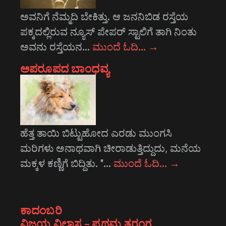
ಅವನಿಗೆ ನೆಮ್ಮದಿ ಬೇಕಿತ್ತು. ಆ ಜನನಿಬಿಡ ರಸ್ತೆಯ
ಪಕ್ಕದಲ್ಲಿರುವ ನ್ಯೂಸ್ ಪೇಪರ್ ಸ್ಟಾಲಿಗೆ ತಾಗಿ ನಿಂತು
ಅವನು ರಸ್ತೆಯನ…
ಮುಂದೆ ಓದಿ…
→
ಅಪರೂಪದ ಬಾಂಧವ್ಯ
ಹೆತ್ತ ತಾಯಿ ಬಿಟ್ಟುಹೋದ ಎರಡು ಮುಂಗಸಿ
ಮರಿಗಳು ಅನಾಥವಾಗಿ ಚೀರಾಡುತ್ತಿದ್ದುದು, ಮನೆಯ
ಮಕ್ಕಳ ಕಣ್ಣಿಗೆ ಬಿದ್ದಿತು. "…
ಮುಂದೆ ಓದಿ…
→
ಕಾದಂಬರಿ
ವಿಜಯ ವಿಲಾಸ – ಪ್ರಥಮ ತರಂಗ