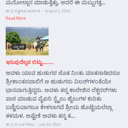
ಮನೋಲ್ಲಾಸ ಮಾಡುತ್ತಿತ್ತು. ಆದರೆ ಈ ಮಬ್ಬುಗತ್ತ...
ಡಾ || ವಿಶ್ವನಾಥ ಕಾರ್ನಾಡ
August 2, 2026
Read More
ಸಣ್ಣ ಕಥೆ
ಇರುವುದೆಲ್ಲವ ಬಿಟ್ಟು………
ಅವಳು ಯಾವ ಹುಡುಗರ ಜೊತ ನಿಂತು ಮಾತನಾಡಿದರೂ
ಶ್ರೀಕಾಂತನಪಾಲಿಗೆ ಆ ಹುಡುಗರು ವಿಲನ್‌ಗಳಂತೆಯೇ
ಭಾಸವಾಗುತ್ತಿದ್ದರು. ಅವಳು ತನ್ನ ಕಾಲೇಜಿನ ಲೆಕ್ಚರರ್‌ಗಳು
ಪಾಠ ಮಾಡುವ ವೈಖರಿ ಸ್ಟೈಲು ಹೈಲುಗಳ ಕುರಿತು
ಬಣ್ಣಿಸುವಾಗಲೂ ಕೇಳಲಾಗದೆ ಶ್ರೀಯ ಹೊಟ್ಟೆಯಲೆಲ್ಲಾ
ತಳಮಳ. ಅಷ್ಟೇಕೆ ಅವಳು ತನ್ನ ತ...
ಡಾ || ಬಿ ಎಲ್ ವೇಣು
July 26, 2026