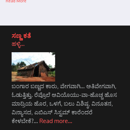
Read More
ಸಣ್ಣ ಕತೆ
ಹಳ್ಳಿ…
ಬಂಗಾರ ಬಣ್ಣದ ಕಾರು, ವೇಗವಾಗಿ... ಅತಿವೇಗವಾಗಿ,
ಓಡುತ್ತಿತ್ತು. ರೆವ್ರೊಲೆ ಆವಿಯೊಯು-ವಾ-ಹೊಚ್ಚ ಹೊಸ
ಮಾದ್ರಿಯ ಹೊರ, ಒಳಗೆ, ಬಲು ವಿಶಿಷ್ಠ, ವಿನೂತನ,
ವಿನ್ಯಾಸದ, ಎಬಿ‌ಎಸ್ ಸಿಸ್ಟಮ್ ಕಾರೆಂದರೆ
ಕೇಳಬೇಕೆ?…
Read more…