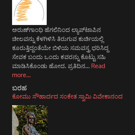
ಅರುಣ್‌ಗಾಂಧಿ ಹೆಗಲಿನಿಂದ ಲ್ಯಾಪ್‌ಟಾಪಿನ
ಚೀಲವನ್ನು ಕೆಳಗಿಳಿಸಿ ತಿರುಗುವ ಕುರ್ಚಿಯಲ್ಲಿ
ಕೂರುತ್ತಿದ್ದಂತೆಯೇ ಬಿಳಿಯ ಸಮವಸ್ತ್ರ ಧರಿಸಿದ್ದ
ಸೇವಕ ಬಂದು ಒಂದು ಕವರನ್ನು ಕೊಟ್ಟು ಸಹಿ
ಮಾಡಿಸಿಕೊಂಡು ಹೋದ. ಪ್ರತಿದಿನ…
Read
more…
ಬರಹ
ಕೋಮು ಸೌಹಾರ್ದದ ಸಂಕೇತ ಸ್ವಾಮಿ ವಿವೇಕಾನಂದ