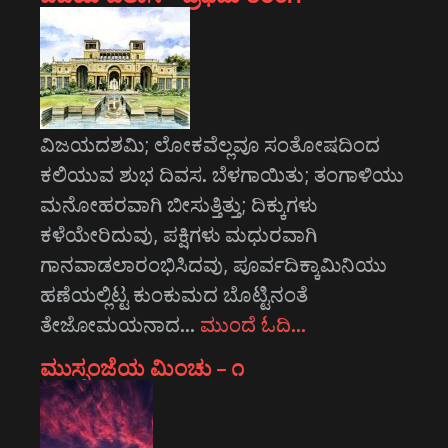
ವಿಜಯದಶಮಿ; ಲೋಕವೆಲ್ಲವೂ ಸಂತೋಷದಿಂದ
ಕಲಿಯುವ ಶುಭ ದಿವಸ. ಬೆಳಗಾಯಿತು; ತಂಗಾಳಿಯು
ಮನೋಹರವಾಗಿ ಬೀಸುತ್ತಿತ್ತು; ದಿಕ್ಕುಗಳು
ಕಳೆಯೇರಿದುವು, ಪಕ್ಷಿಗಳು ಮಧುರವಾಗಿ
ಗಾನವಾಡಲಾರಂಭಿಸಿದವು, ಪೂರ್ವದಿಕ್ಕಾಮಿನಿಯು
ಹಣೆಯಲ್ಲಿಟ್ಟ ಕುಂಕುಮದ ಬೊಟ್ಟಿನಂತೆ
ತೇಜೋಮಯನಾದ…
ಮುಂದೆ ಓದಿ…
ಮುಸ್ಸಂಜೆಯ ಮಿಂಚು – ೧