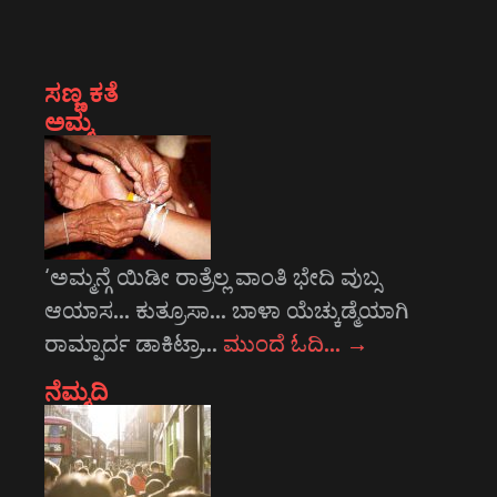
ಸಣ್ಣ ಕತೆ
ಅಮ್ಮ
‘ಅಮ್ಮನ್ಗೆ ಯಿಡೀ ರಾತ್ರೆಲ್ಲ ವಾಂತಿ ಭೇದಿ ವುಬ್ಸ
ಆಯಾಸ... ಕುತ್ರೂಸಾ... ಬಾಳಾ ಯೆಚ್ಕುಡ್ಮೆಯಾಗಿ
ರಾಮ್ಪಾರ್ದ ಡಾಕಿಟ್ರಾ…
ಮುಂದೆ ಓದಿ…
→
ನೆಮ್ಮದಿ