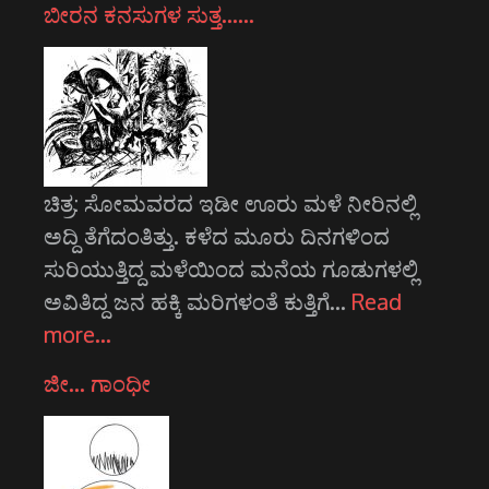
ಬೀರನ ಕನಸುಗಳ ಸುತ್ತ……
ಚಿತ್ರ: ಸೋಮವರದ ಇಡೀ ಊರು ಮಳೆ ನೀರಿನಲ್ಲಿ
ಅದ್ದಿ ತೆಗೆದಂತಿತ್ತು. ಕಳೆದ ಮೂರು ದಿನಗಳಿಂದ
ಸುರಿಯುತ್ತಿದ್ದ ಮಳೆಯಿಂದ ಮನೆಯ ಗೂಡುಗಳಲ್ಲಿ
ಅವಿತಿದ್ದ ಜನ ಹಕ್ಕಿ ಮರಿಗಳಂತೆ ಕುತ್ತಿಗೆ…
Read
more…
ಜೀ… ಗಾಂಧೀ