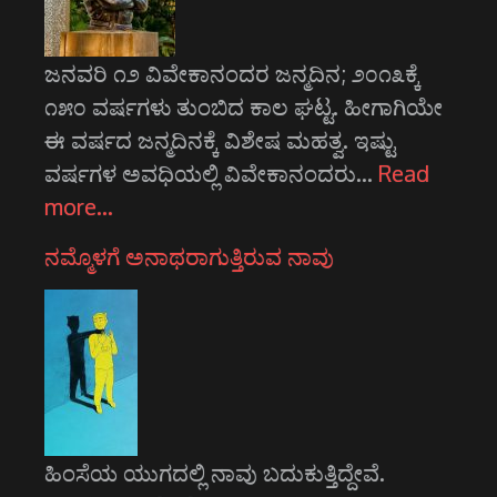
ಜನವರಿ ೧೨ ವಿವೇಕಾನಂದರ ಜನ್ಮದಿನ; ೨೦೧೩ಕ್ಕೆ
೧೫೦ ವರ್ಷಗಳು ತುಂಬಿದ ಕಾಲ ಘಟ್ಟ. ಹೀಗಾಗಿಯೇ
ಈ ವರ್ಷದ ಜನ್ಮದಿನಕ್ಕೆ ವಿಶೇಷ ಮಹತ್ವ. ಇಷ್ಟು
ವರ್ಷಗಳ ಅವಧಿಯಲ್ಲಿ ವಿವೇಕಾನಂದರು…
Read
more…
ನಮ್ಮೊಳಗೆ ಅನಾಥರಾಗುತ್ತಿರುವ ನಾವು
ಹಿಂಸೆಯ ಯುಗದಲ್ಲಿ ನಾವು ಬದುಕುತ್ತಿದ್ದೇವೆ.