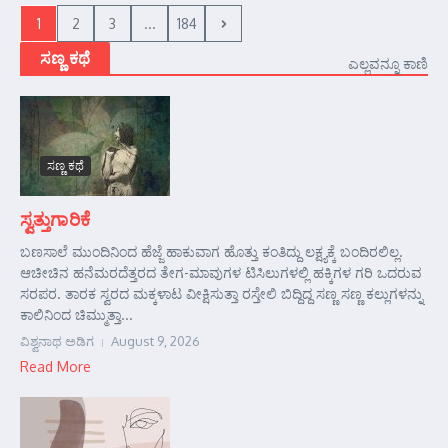
1
2
3
...
184
ಸಣ್ಣ ಕಥೆ
ಎಲ್ಲವನ್ನೂ ಕಾಣಿ
ಸಣ್ಣ ಕಥೆ
ಸ್ವತ್ತುಗಾರಿಕೆ
ಬಣಸಾಲೆ ಮುಂದಿನಿಂದ ಹೆಜ್ಜೆ ಹಾಕುವಾಗ ಹೊತ್ತು ಕಂತಿದ್ದು ಲಕ್ಷ್ಯಕ್ಕೆ ಬಂದಿರಲಿಲ್ಲ.
ಆಚೀಚಿನ ಹನೆಮರದೆತ್ತರದ ತೇಗ-ಮಾವುಗಳ ಟಿಸಿಲುಗಳಲ್ಲಿ ಹಕ್ಕಿಗಳ ಗರಿ ಒದರುವ
ಸರಪರ. ತಾರಕ ಸ್ವರದ ಮಕ್ಕಳಾಟ ವೀಕ್ಷಿಸುತ್ತಾ ರಸ್ತೇಲಿ ಬಿದ್ದಿದ್ದ ಸಣ್ಣ ಸಣ್ಣ ಕಲ್ಲುಗಳನ್ನು
ಕಾಲಿನಿಂದ ಚಿಮ್ಮುತ್ತಾ...
ವಿಶ್ವನಾಥ ಅಡಿಗ
August 9, 2026
Read More