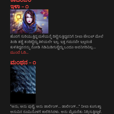
ಇಳಾ – ೧
ಹೊರಗೆ ಸುರಿಯುತ್ತಿದ್ದ ಮಳೆಯನ್ನೆ ದಿಟ್ಟಿಸುತ್ತಿದ್ದವನಿಗೆ ನೀಲಾ ಟೇಬಲ್ ಮೇಲೆ
ತಿಂಡಿ ತಟ್ಟೆ ತಂದಿಟ್ಟಿದ್ದು ತಿಳಿಯಲೇ ಇಲ್ಲ. ಇತ್ತ ಗಮನವೇ ಇಲ್ಲದಂತೆ
ಕುಳಿತಿದ್ದವನನ್ನು ನೋಡಿ ಸಿಡಿಮಿಡಿಗುಟ್ಟಿದ್ದು ಒಂದೂ ಅವನಿಗರಿವಿಲ್ಲ.…
ಮುಂದೆ ಓದಿ…
ಮಂಥನ – ೧
"ಅನು, ಅನು ಪುಟ್ಟಿ, ಅನು ಡಾರ್ಲಿಂಗ್... ಡಾರ್ಲಿಂಗ್..." ನೀಲಾ ಕೂಗುತ್ತಾ
ಅನುವಿನ ರೂಮಿನೊಳಗೆ ಕಾಲಿರಿಸಿದಳು. ಅನು ಮೈಮರೆತು ನಿದ್ರಿಸುತ್ತಿದ್ದಾಳೆ.