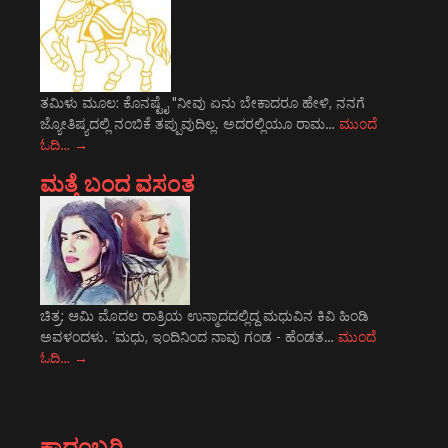
ತಮಿಳು ಮೂಲ: ಕೊನಷ್ಟೈ "ನೀವು ಏನು ಬೇಕಾದರೂ ಹೇಳಿ, ನನಗೆ
ಜ್ಯೋತಿಷ್ಯದಲ್ಲಿ ನಂಬಿಕೆ ತಪ್ಪುವುದಿಲ್ಲ. ಅದರಲ್ಲಿಯೂ ರಾಮ…
ಮುಂದೆ
ಓದಿ…
→
ಮತ್ತೆ ಬಂದ ವಸಂತ
ಚಿತ್ರ: ಆಮಿ ಮೊದಲ ರಾತ್ರಿಯ ಉನ್ಮಾದದಲ್ಲಿದ್ದ ಮಧುವಿನ ಕಿವಿ ಹಿಂಡಿ
ಅವಳಂದಳು. ‘ಮಧು, ಇಂದಿನಿಂದ ನಾವು ಗಂಡ - ಹೆಂಡತ…
ಮುಂದೆ
ಓದಿ…
→
ಕಾದಂಬರಿ