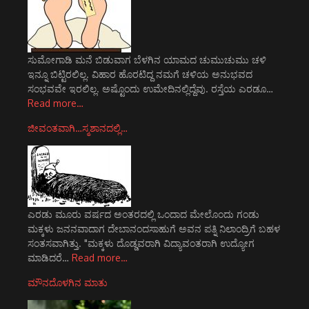
ಸುಮೋಗಾಡಿ ಮನೆ ಬಿಡುವಾಗ ಬೆಳಗಿನ ಯಾಮದ ಚುಮುಚುಮು ಚಳಿ
ಇನ್ನೂ ಬಿಟ್ಟಿರಲಿಲ್ಲ. ವಿಹಾರ ಹೊರಟಿದ್ದ ನಮಗೆ ಚಳಿಯ ಅನುಭವದ
ಸಂಭವವೇ ಇರಲಿಲ್ಲ. ಅಷ್ಟೊಂದು ಉಮೇದಿನಲ್ಲಿದ್ದೆವು. ರಸ್ತೆಯ ಎರಡೂ…
Read more…
ಜೀವಂತವಾಗಿ…ಸ್ಮಶಾನದಲ್ಲಿ…
ಎರಡು ಮೂರು ವರ್ಷದ ಅಂತರದಲ್ಲಿ ಒಂದಾದ ಮೇಲೊಂದು ಗಂಡು
ಮಕ್ಕಳು ಜನನವಾದಾಗ ದೇಬಾನಂದಸಾಹುಗೆ ಅವನ ಪತ್ನಿ ನಿಲಾಂದ್ರಿಗೆ ಬಹಳ
ಸಂತಸವಾಗಿತ್ತು. "ಮಕ್ಕಳು ದೊಡ್ಡವರಾಗಿ ವಿದ್ಯಾವಂತರಾಗಿ ಉದ್ಯೋಗ
ಮಾಡಿದರೆ…
Read more…
ಮೌನದೊಳಗಿನ ಮಾತು