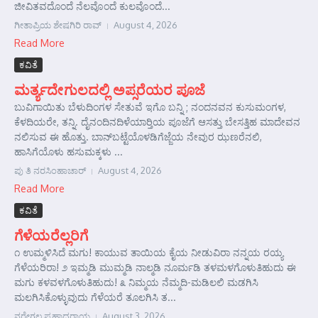
ಜೀವಿತವದೊಂದೆ ನೆಲವೊಂದೆ ಕುಲವೊಂದೆ...
ಗೀತಾಪ್ರಿಯ ಶೇಷಗಿರಿ ರಾವ್
August 4, 2026
Read More
ಕವಿತೆ
ಮರ್ತ್ಯದೇಗುಲದಲ್ಲಿ ಅಪ್ಸರೆಯರ ಪೂಜೆ
ಬುವಿಗಾಯಿತು ಬೆಳುದಿಂಗಳ ಸೇತುವೆ ಇಗೊ ಬನ್ನಿ ; ನಂದನವನ ಕುಸುಮಂಗಳ,
ಕೆಳದಿಯರೇ, ತನ್ನಿ. ದೈನಂದಿನದಿಳೆಯಾರ‍್ತಿಯ ಪೂಜೆಗೆ ಆಸತ್ತು ಬೇಸತ್ತಿಹ ಮಾದೇವನ
ನಲಿಸುವ ಈ ಹೊತ್ತು. ಬಾನ್‌ಬಟ್ಟೆಯೊಳಡಿಗೆಜ್ಜೆಯ ನೇವುರ ಝಣರೆನಲಿ,
ಹಾಸಿಗೆಯೊಳು ಹಸುಮಕ್ಕಳು ...
ಪು ತಿ ನರಸಿಂಹಾಚಾರ್
August 4, 2026
Read More
ಕವಿತೆ
ಗೆಳೆಯರೆಲ್ಲರಿಗೆ
೧ ಉಮ್ಮಳಿಸಿದೆ ಮಗು! ಕಾಯುವ ತಾಯಿಯ ಕೈಯ ನೀಡುವಿರಾ ನನ್ನಯ ರಯ್ಯ
ಗೆಳೆಯರಿರಾ! ೨ ಇಮ್ಮಡಿ ಮುಮ್ಮಡಿ ನಾಲ್ಮಡಿ ನೂರ್ಮಡಿ ತಳಮಳಗೊಳುತಿಹುದು ಈ
ಮಗು ಕಳವಳಗೊಳುತಿಹುದು! ೩ ನಿಮ್ಮಯ ನೆಮ್ಮದಿ-ಮಡಿಲಲಿ ಮಡಗಿಸಿ
ಮಲಗಿಸಿಕೊಳ್ಳುವುದು ಗೆಳೆಯರೆ ತೂಲಗಿಸಿ ತ...
ನರೇಗಲ್ಲ ಪ್ರಹ್ಲಾದರಾಯ
August 3, 2026