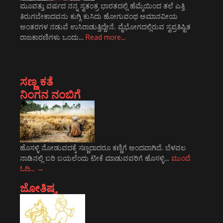
ಮೂವತ್ತು ವರ್ಷದ ನನ್ನ ಸ್ವತಂತ್ರ ಭಾರತದಲ್ಲಿ ಹೆಮ್ಮೆಯಿಂದ ತಲೆ ಎತ್ತಿ
ತಿರುಗಬೇಕಾದವನು ಕುಗ್ಗಿ ಕುಸಿದು ಹೋಗುವಂಥ ಅಮಾನವೀಯ
ಅಂತರಗಳ ನಡುವೆ ಉಸಿರಾಡುತ್ತಿದ್ದೇನೆ. ವೈಭೋಗದಲ್ಲಿರುವ ಸ್ವಪ್ರತಿಷ್ಟಿತ
ರಾಜಕಾರಣಿಗಳು ಒಂದು…
Read more…
ಸಣ್ಣ ಕತೆ
ನಿಂಗನ ನಂಬಿಗೆ
ಹೊಸಳ್ಳಿ ನೋಡುವದಕ್ಕೆ ಸಣ್ಣದಾದರೂ ಕಣ್ಣಿಗೆ ಅಂದವಾಗಿದೆ. ಬೆಳವಲ
ನಾಡಿನಲ್ಲಿ ಬರಿ ಬಯಲೆಂದು ಟೀಕೆ ಮಾಡುವವರಿಗೆ ಹೊಸಳ್ಳಿ…
ಮುಂದೆ
ಓದಿ…
→
ಜೋತಿಷ್ಯ