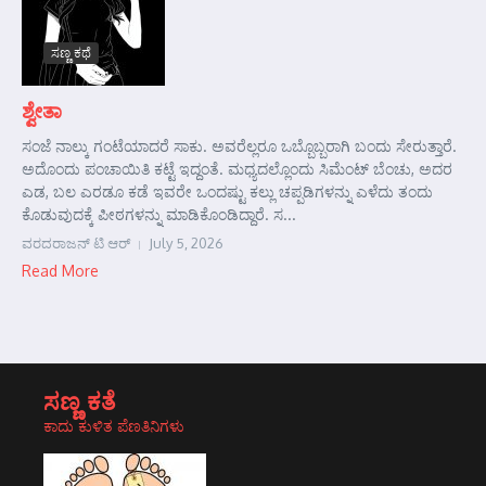
ಸಣ್ಣ ಕಥೆ
ಶ್ವೇತಾ
ಸಂಜೆ ನಾಲ್ಕು ಗಂಟೆಯಾದರೆ ಸಾಕು. ಅವರೆಲ್ಲರೂ ಒಬ್ಬೊಬ್ಬರಾಗಿ ಬಂದು ಸೇರುತ್ತಾರೆ.
ಅದೊಂದು ಪಂಚಾಯಿತಿ ಕಟ್ಟೆ ಇದ್ದಂತೆ. ಮಧ್ಯದಲ್ಲೊಂದು ಸಿಮೆಂಟ್ ಬೆಂಚು, ಅದರ
ಎಡ, ಬಲ ಎರಡೂ ಕಡೆ ಇವರೇ ಒಂದಷ್ಟು ಕಲ್ಲು ಚಪ್ಪಡಿಗಳನ್ನು ಎಳೆದು ತಂದು
ಕೊಡುವುದಕ್ಕೆ ಪೀಠಗಳನ್ನು ಮಾಡಿಕೊಂಡಿದ್ದಾರೆ. ಸ...
ವರದರಾಜನ್ ಟಿ ಆರ್
July 5, 2026
Read More
ಸಣ್ಣ ಕತೆ
ಕಾದು ಕುಳಿತ ಪೆಣತಿನಿಗಳು