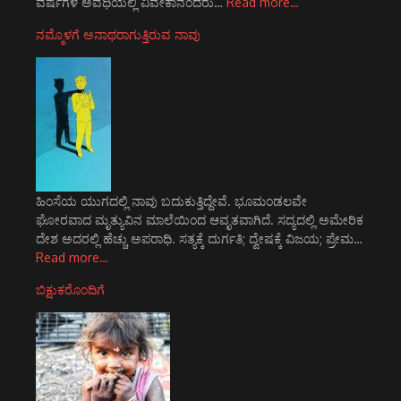
ವರ್ಷಗಳ ಅವಧಿಯಲ್ಲಿ ವಿವೇಕಾನಂದರು…
Read more…
ನಮ್ಮೊಳಗೆ ಅನಾಥರಾಗುತ್ತಿರುವ ನಾವು
ಹಿಂಸೆಯ ಯುಗದಲ್ಲಿ ನಾವು ಬದುಕುತ್ತಿದ್ದೇವೆ. ಭೂಮಂಡಲವೇ
ಘೋರವಾದ ಮೃತ್ಯುವಿನ ಮಾಲೆಯಿಂದ ಆವೃತವಾಗಿದೆ. ಸದ್ಯದಲ್ಲಿ ಅಮೇರಿಕ
ದೇಶ ಅದರಲ್ಲಿ ಹೆಚ್ಚು ಅಪರಾಧಿ. ಸತ್ಯಕ್ಕೆ ದುರ್ಗತಿ; ದ್ವೇಷಕ್ಕೆ ವಿಜಯ; ಪ್ರೇಮ…
Read more…
ಬಿಕ್ಷುಕರೊಂದಿಗೆ