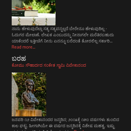
ನಾನು ಹೇಳುವುದೆಲ್ಲಾ ಸತ್ಯ ಸತ್ಯವನ್ನಲ್ಲದೆ ಬೇರೇನೂ ಹೇಳುವುದಿಲ್ಲ -
ಓದುಗರ ಮೇಲಾಣೆ. ಲೇಖಕ ಎಂಬುದನ್ನು ನೀನಾಗಲೇ ಮರೆತಿರಬಹುದು
ಯಾಕೆಂದರೆ ಇತ್ತೀಚೆಗೆ ನೀನು ಏನನ್ನೂ ಬರೆದಂತೆ ತೋರಲಿಲ್ಲ ಸರ್ಕಾರಿ…
Read more…
ಬರಹ
ಕೋಮು ಸೌಹಾರ್ದದ ಸಂಕೇತ ಸ್ವಾಮಿ ವಿವೇಕಾನಂದ
ಜನವರಿ ೧೨ ವಿವೇಕಾನಂದರ ಜನ್ಮದಿನ; ೨೦೧೩ಕ್ಕೆ ೧೫೦ ವರ್ಷಗಳು ತುಂಬಿದ
ಕಾಲ ಘಟ್ಟ. ಹೀಗಾಗಿಯೇ ಈ ವರ್ಷದ ಜನ್ಮದಿನಕ್ಕೆ ವಿಶೇಷ ಮಹತ್ವ. ಇಷ್ಟು