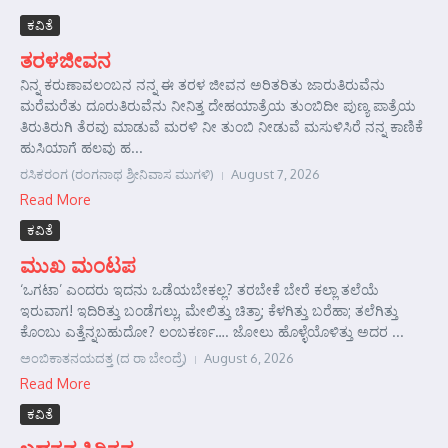
ಕವಿತೆ
ತರಳಜೀವನ
ನಿನ್ನ ಕರುಣಾವಲಂಬನ ನನ್ನ ಈ ತರಳ ಜೀವನ ಅರಿತರಿತು ಜಾರುತಿರುವೆನು
ಮರೆಮರೆತು ದೂರುತಿರುವೆನು ನೀನಿತ್ತ ದೇಹಯಾತ್ರೆಯ ತುಂಬಿದೀ ಪುಣ್ಯ ಪಾತ್ರೆಯ
ತಿರುತಿರುಗಿ ತೆರವು ಮಾಡುವೆ ಮರಳಿ ನೀ ತುಂಬಿ ನೀಡುವೆ ಮಸುಳಿಸಿರೆ ನನ್ನ ಕಾಣಿಕೆ
ಹುಸಿಯಾಗೆ ಹಲವು ಹ...
ರಸಿಕರಂಗ (ರಂಗನಾಥ ಶ್ರೀನಿವಾಸ ಮುಗಳಿ)
August 7, 2026
Read More
ಕವಿತೆ
ಮುಖ ಮಂಟಪ
‘ಒಗಟಾ’ ಎಂದರು ಇದನು ಒಡೆಯಬೇಕಲ್ಲ? ತರಬೇಕೆ ಬೇರೆ ಕಲ್ಲಾ ತಲೆಯೆ
ಇರುವಾಗ! ಇದಿರಿತ್ತು ಬಂಡೆಗಲ್ಲು, ಮೇಲಿತ್ತು ಚಿತ್ರಾ; ಕೆಳಗಿತ್ತು ಬರೆಹಾ; ತಲೆಗಿತ್ತು
ಕೊಂಬು ಎತ್ತೆನ್ನಬಹುದೋ? ಲಂಬಕರ್ಣ…. ಜೋಲು ಹೊಳ್ಳೆಯೊಳಿತ್ತು ಅದರ ...
ಅಂಬಿಕಾತನಯದತ್ತ (ದ ರಾ ಬೇಂದ್ರೆ)
August 6, 2026
Read More
ಕವಿತೆ