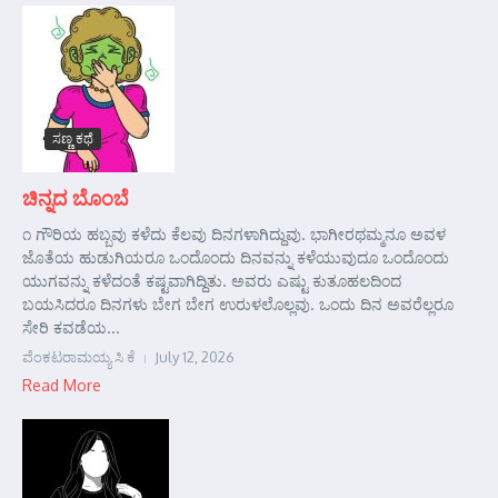
ಸಣ್ಣ ಕಥೆ
ಚಿನ್ನದ ಬೊಂಬೆ
೧ ಗೌರಿಯ ಹಬ್ಬವು ಕಳೆದು ಕೆಲವು ದಿನಗಳಾಗಿದ್ದುವು. ಭಾಗೀರಥಮ್ಮನೂ ಅವಳ
ಜೊತೆಯ ಹುಡುಗಿಯರೂ ಒಂದೊಂದು ದಿನವನ್ನು ಕಳೆಯುವುದೂ ಒಂದೊಂದು
ಯುಗವನ್ನು ಕಳೆದಂತೆ ಕಷ್ಟವಾಗಿದ್ದಿತು. ಅವರು ಎಷ್ಟು ಕುತೂಹಲದಿಂದ
ಬಯಸಿದರೂ ದಿನಗಳು ಬೇಗ ಬೇಗ ಉರುಳಲೊಲ್ಲವು. ಒಂದು ದಿನ ಅವರೆಲ್ಲರೂ
ಸೇರಿ ಕವಡೆಯ...
ವೆಂಕಟರಾಮಯ್ಯ ಸಿ ಕೆ
July 12, 2026
Read More