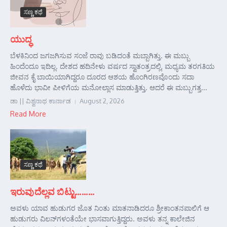
ಸಣ್ಣ ಕಥೆ
ಯುದ್ಧ
ಬೆಳಕಿನಿಂದ ಜಗಜಗಿಸುವ ಸಂಜೆ ರಾವು ಬಡಿದಂತೆ ಮಬ್ಬಾಗಿತ್ತು. ಈ ಮಬ್ಬು
ಹಿಂದೆಂದೂ ಇದಿಲ್ಲ. ದೇಶದ ಹದಿನೇಳು ವರ್ಷದ ಸ್ವಾತಂತ್ರದಲ್ಲಿ, ಮಧ್ಯಮ ತರಗತಿಯ
ಜೀವನ ಕೈ ಬಾಯಿಯಾಗಿದ್ದರೂ ದೂರದ ಆಶಯ ಹೊಂಗಿರಣವೊಂದು ಸದಾ
ಹೊಳೆದು ಭಾವೀ ಪೀಳಿಗೆಯ ಮನೋಲ್ಲಾಸ ಮಾಡುತ್ತಿತ್ತು. ಆದರೆ ಈ ಮಬ್ಬುಗತ್ತ...
ಡಾ || ವಿಶ್ವನಾಥ ಕಾರ್ನಾಡ
August 2, 2026
Read More
ಸಣ್ಣ ಕಥೆ
ಇರುವುದೆಲ್ಲವ ಬಿಟ್ಟು………
ಅವಳು ಯಾವ ಹುಡುಗರ ಜೊತ ನಿಂತು ಮಾತನಾಡಿದರೂ ಶ್ರೀಕಾಂತನಪಾಲಿಗೆ ಆ
ಹುಡುಗರು ವಿಲನ್‌ಗಳಂತೆಯೇ ಭಾಸವಾಗುತ್ತಿದ್ದರು. ಅವಳು ತನ್ನ ಕಾಲೇಜಿನ