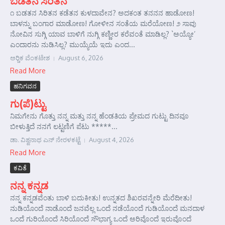
ಬಡತನ ಸಿರಿತನ
೧ ಬಡತನ ಸಿರಿತನ ಕಡೆತನ ಕುಳದಾವೇನ? ಅದಕಂತ ತನನನ ಹಾಡೋಣ!
ಬಾಳನ್ನು ಬಂಗಾರ ಮಾಡೋಣ! ಗೋಳೀನ ಸಂತೆಯ ಮರೆಯೋಣ! ೨ ಸಾವು
ನೋವಿನ ಸುಗ್ಗಿ ಯಾವ ಬಾಳಿಗೆ ನುಗ್ಗಿ ಕಣ್ಣೀರ ಕರೆವಂತೆ ಮಾಡಿಲ್ಲ? `ಅಯ್ಯೋ’
ಎಂದಾರನು ನುಡಿಸಿಲ್ಲ? ಮುಯ್ಯೆಯೆ ಇದು ಎಂದ...
ಅರ್‍ಚಿಕ ವೆಂಕಟೇಶ
August 6, 2026
Read More
ಹನಿಗವನ
ಗು(ಪೆ)ಟ್ಟು
ನಿಮಗೇನು ಗೊತ್ತು ನನ್ನ ಮತ್ತು ನನ್ನ ಹೆಂಡತಿಯ ಪ್ರೇಮದ ಗುಟ್ಟು ದಿನವೂ
ಬೀಳುತ್ತಿದೆ ನನಗೆ ಲಟ್ಟಣಿಗೆ ಪೆಟು *****...
ಡಾ. ವಿಶ್ವನಾಥ ಎನ್ ನೇರಳಕಟ್ಟೆ
August 4, 2026
Read More
ಕವಿತೆ
ನನ್ನ ಕನ್ನಡ
ನನ್ನ ಕನ್ನಡವೆಂತು ಬಾಳಿ ಬದುಕೀತು! ಉನ್ನತದ ಶಿಖರವನ್ನೇರಿ ಮೆರೆದೀತು!
ನುಡಿಯೊಂದೆ ನಾಡೊಂದೆ ಜನವೆಲ್ಲ ಒಂದೆ ನಡೆಯೊ೦ದೆ ಗುಡಿಯೊಂದೆ ಮನದಾಳ
ಒಂದೆ ಗುರಿಯೊಂದೆ ಸಿರಿಯೊಂದೆ ಸೌಭಾಗ್ಯ ಒಂದೆ ಅರಿವೊಂದೆ ಇರುವೊಂದೆ