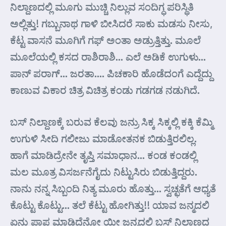
ನಿಲ್ದಾಣದಲ್ಲಿ ಮೂಗು ಮುಚ್ಚಿ ನಿಲ್ಲುವ ಸಂದಿಗ್ಧ ಪರಿಸ್ಥಿತಿ
ಅಲ್ಲಿತ್ತು! ಗಬ್ಬುನಾಥ ಗಾಳಿ ಬೀಸಿದರೆ ಸಾಕು ಮಡಸು ನೀಸು,
ಕೆಟ್ಟ ವಾಸನೆ ಮೂಗಿಗೆ ಗಫ್ ಅಂತಾ ಅಡ್ರುತ್ತಿತ್ತು. ಮೂಲೆ
ಮೂಲೆಯಲ್ಲಿ ಕಸದ ರಾಶಿರಾಶಿ… ಎಲೆ ಅಡಿಕೆ ಉಗುಳು…
ಪಾನ್ ಪರಾಗ್… ಜರತಾ…. ಪಿಚಕಾರಿ ಹೊಡೆದಂಗೆ ಎದ್ದೆದ್ದು
ಕಾಣುವ ವಿಕಾರ ಚಿತ್ರ ವಿಚಿತ್ರ ಕಂಡು ಗಡಗಡ ನಡುಗಿದೆ.
ಬಸ್ ನಿಲ್ದಾಣಕ್ಕೆ ಬರುವ ಕೆಲವು ಜನ್ರು ಸಿಕ್ಕ ಸಿಕ್ಕಲ್ಲಿ ಕಕ್ಕಿ ಕೆಮ್ಮಿ
ಉಗುಳಿ ಸೀದಿ ಗಲೀಜು ಮಾಡೋತನಕ ಬಿಡುತ್ತಿರಲಿಲ್ಲ.
ಹಾಗೆ ಮಾಡಿದ್ರೇನೇ ತೃಪ್ತಿ ಸಮಾಧಾನ… ಕಂಡ ಕಂಡಲ್ಲಿ
ಮಲ ಮೂತ್ರ ವಿಸರ್ಜನೆಗೈದು ನಿಟ್ಟುಸಿರು ಬಿಡುತ್ತಿದ್ದರು.
ನಾನು ನನ್ನ ಸಿಬ್ಬಂದಿ ನಿತ್ಯ ಮೂರು ಹೊತ್ತು… ಸ್ವಚ್ಛತೆಗೆ ಆಧ್ಯತೆ
ಕೊಟ್ಟು ಕೊಟ್ಟು… ತಲೆ ಕೆಟ್ಟು ಹೋಗಿತ್ತು!! ಯಾವ ಜನ್ಮದಲಿ
ಏನು ಪಾಪ ಮಾಡಿದ್ದೆನೋ ಯೀ ಜನ್ಮದಲಿ ಬಸ್ ನಿಲ್ದಾಣದ