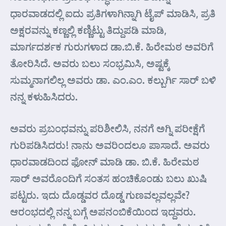
ಧಾರವಾಡದಲ್ಲಿ ಐದು ಪ್ರತಿಗಳಾಗಿನ್ನಾಗಿ ಟೈಪ್ ಮಾಡಿಸಿ, ಪ್ರತಿ
ಅಕ್ಷರವನ್ನು ಕಣ್ಣಲ್ಲಿ ಕಣ್ಣಿಟ್ಟು ತಿದ್ದುಪಡಿ ಮಾಡಿ,
ಮಾರ್ಗದರ್ಶಕ ಗುರುಗಳಾದ ಡಾ.ಬಿ.ಕೆ. ಹಿರೇಮಠ ಅವರಿಗೆ
ತೋರಿಸಿದೆ. ಅವರು ಬಲು ಸಂಭ್ರಮಿಸಿ, ಅಷ್ಟಕ್ಕೆ
ಸುಮ್ಮನಾಗಲಿಲ್ಲ ಅವರು ಡಾ. ಎಂ.ಎಂ. ಕಲ್ಬುರ್ಗಿ ಸಾರ್ ಬಳಿ
ನನ್ನ ಕಳುಹಿಸಿದರು.
ಅವರು ಪ್ರಬಂಧವನ್ನು ಪರಿಶೀಲಿಸಿ, ನನಗೆ ಅಗ್ನಿ ಪರೀಕ್ಷೆಗೆ
ಗುರಿಪಡಿಸಿದರು! ನಾನು ಅವರಿಂದಲೂ ಪಾಸಾದೆ. ಅವರು
ಧಾರವಾಡದಿಂದ ಫೋನ್ ಮಾಡಿ ಡಾ. ಬಿ.ಕೆ. ಹಿರೇಮಠ
ಸಾರ್ ಅವರೊಂದಿಗೆ ಸಂತಸ ಹಂಚಿಕೊಂಡು ಬಲು ಖುಷಿ
ಪಟ್ಟರು. ಇದು ದೊಡ್ಡವರ ದೊಡ್ಡ ಗುಣವಲ್ಲವಲ್ಲವೇ?
ಆರಂಭದಲ್ಲಿ ನನ್ನ ಬಗ್ಗೆ ಅಪನಂಬಿಕೆಯಿಂದ ಇದ್ದವರು.