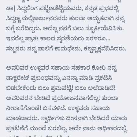
ಡಾ| ಸಿದ್ದಲಿಂಗ ಪಟ್ಟಣಶೆಟ್ಟಿಯವರು, ಕನ್ನಡ ಪ್ರಭದಲ್ಲಿ
ಸಿದ್ದಣ್ಣ ಮಲ್ಲಿಕಾರ್ಜುನರವರು ತುಂಬಾ ಅದ್ಭುತವಾಗಿ ನನ್ನ
ಬಗ್ಗೆ ಬರೆದಿದ್ದರು. ಅದೆಲ್ಲ ನನಗೆ ಬಲು ಸ್ಫೂರ್ತಿಯೆನಿಸಿತು.
ಇವರೆಲ್ಲ ಪ್ರಾತಃ ಕಾಲದ ಸ್ಮರಣಿಯರು ಸರಳರೂ…
ಸಜ್ಜನರು ನನ್ನ ಪಾಲಿಗೆ ಕಾಮಧೇನು, ಕಲ್ಪವೃಕ್ಷವೆನಿಸಿದರು.
ಅವರಿವರ ಉಳ್ಳವರ ಸಹಾಯ ಸಹಕಾರ ಕೋರಿ ನನ್ನ
ಡಾಕ್ಟರೇಟ್ ಪ್ರಬಂಧವನ್ನು ಏನನ್ನಾ ಮಾಡಿ ಪ್ರಕಟಿಸಿ
ಬಿಡಬೇಕೆಂದು ಬಲು ಶ್ರಮಪಟ್ಟೆ! ಬಲು ಅಲೆದಾಡಿದೆ!
ಅವರಿವರನ ಬೇಡಿದೆ ಪ್ರಯೋಜನವಾಗಲಿಲ್ಲ! ತುಂಬಾ
ನೀರಾಸೆಗೊಂಡೆ! ಬಸವಳಿದೆ. ಉಳ್ಳವರು ಸಹಾಯ
ಮಾಡದಾದರು. ಸ್ವಾರ್ಥಿಗಳು ದೀನನಾಗಿ ಬೇಡಿದರೆ ಯಾರು
ಪ್ರಕಟಣೆಗೆ ಮುಂದೆ ಬರಲಿಲ್ಲ. ಅದೇ ನಾನು ಅಧಿಕಾರದಲ್ಲಿ,