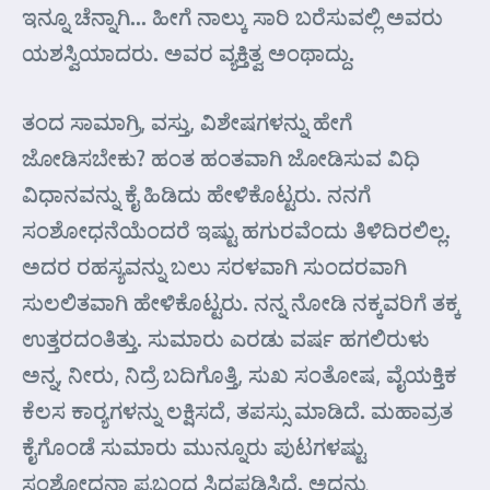
ಇನ್ನೂ ಚೆನ್ನಾಗಿ… ಹೀಗೆ ನಾಲ್ಕು ಸಾರಿ ಬರೆಸುವಲ್ಲಿ ಅವರು
ಯಶಸ್ವಿಯಾದರು. ಅವರ ವ್ಯಕ್ತಿತ್ವ ಅಂಥಾದ್ದು.
ತಂದ ಸಾಮಾಗ್ರಿ, ವಸ್ತು, ವಿಶೇಷಗಳನ್ನು ಹೇಗೆ
ಜೋಡಿಸಬೇಕು? ಹಂತ ಹಂತವಾಗಿ ಜೋಡಿಸುವ ವಿಧಿ
ವಿಧಾನವನ್ನು ಕೈ ಹಿಡಿದು ಹೇಳಿಕೊಟ್ಟರು. ನನಗೆ
ಸಂಶೋಧನೆಯೆಂದರೆ ಇಷ್ಟು ಹಗುರವೆಂದು ತಿಳಿದಿರಲಿಲ್ಲ.
ಅದರ ರಹಸ್ಯವನ್ನು ಬಲು ಸರಳವಾಗಿ ಸುಂದರವಾಗಿ
ಸುಲಲಿತವಾಗಿ ಹೇಳಿಕೊಟ್ಟರು. ನನ್ನ ನೋಡಿ ನಕ್ಕವರಿಗೆ ತಕ್ಕ
ಉತ್ತರದಂತಿತ್ತು. ಸುಮಾರು ಎರಡು ವರ್ಷ ಹಗಲಿರುಳು
ಅನ್ನ, ನೀರು, ನಿದ್ರೆ ಬದಿಗೊತ್ತಿ, ಸುಖ ಸಂತೋಷ, ವೈಯಕ್ತಿಕ
ಕೆಲಸ ಕಾರ್‍ಯಗಳನ್ನು ಲಕ್ಷಿಸದೆ, ತಪಸ್ಸು ಮಾಡಿದೆ. ಮಹಾವ್ರತ
ಕೈಗೊಂಡೆ ಸುಮಾರು ಮುನ್ನೂರು ಪುಟಗಳಷ್ಟು
ಸಂಶೋಧನಾ ಪ್ರಬಂಧ ಸಿದ್ಧಪಡಿಸಿದೆ. ಅದನ್ನು