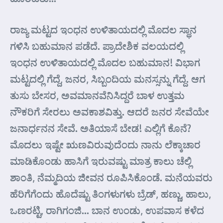
ರಾಜ್ಯ ಮಟ್ಟದ ಇಂಧನ ಉಳಿತಾಯದಲ್ಲಿ ಮೊದಲ ಸ್ಥಾನ
ಗಳಿಸಿ ಬಹುಮಾನ ಪಡೆದೆ. ಪ್ರಾದೇಶಿಕ ವಲಯದಲ್ಲಿ
ಇಂಧನ ಉಳಿತಾಯದಲ್ಲಿ ಮೊದಲ ಬಹುಮಾನ! ವಿಭಾಗ
ಮಟ್ಟದಲ್ಲಿ ಗೆದ್ದೆ, ಜನರ, ಸಿಬ್ಬಂದಿಯ ಮನಸ್ಸನ್ನು ಗೆದ್ದೆ. ಆಗ
ತುಸು ಬೇಸರ, ಅವಮಾನವೆನಿಸಿದ್ದರೆ ಬಾಳ ಉತ್ತಮ
ನೌಕರಿಗೆ ಸೇರಲು ಅವಕಾಶವಿತ್ತು. ಆದರೆ ಜನರ ಸೇವೆಯೇ
ಜನಾರ್ಧನನ ಸೇವೆ. ಅತಿಯಾಸೆ ಬೇಡ! ಎಲ್ಲಿಗೆ ಕೊನೆ?
ಮೊದಲು ಇಷ್ಟೇ ಋಣವಿರುವುದೆಂದು ನಾನು ಲೆಕ್ಕಾಚಾರ
ಮಾಡಿಕೊಂಡು ಹಾಸಿಗೆ ಇರುವಷ್ಟು ಮಾತ್ರ ಕಾಲು ಚೆಲ್ಲಿ
ಶಾಂತಿ, ನೆಮ್ಮದಿಯ ಜೀವನ ರೂಪಿಸಿಕೊಂಡೆ. ಮನೆಯವರು
ಹೆರಿಗೆಗೆಂದು ಹೊದೆಷ್ಟು ತಿಂಗಳುಗಳು ಬ್ರೆಡ್, ಹಣ್ಣು, ಹಾಲು,
ಒಣರಟ್ಟಿ, ರಾಗಿಗಂಜಿ… ಬಾನ ಉಂಡು, ಉಪವಾಸ ಕಳೆದ