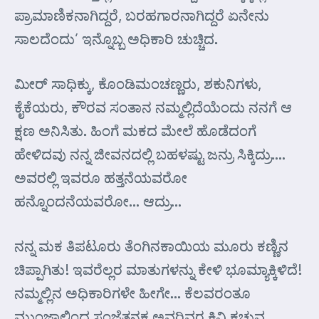
ಪ್ರಾಮಾಣಿಕನಾಗಿದ್ದರೆ, ಬರಹಗಾರನಾಗಿದ್ದರೆ ಏನೇನು
ಸಾಲದೆಂದು’ ಇನ್ನೊಬ್ಬ ಅಧಿಕಾರಿ ಚುಚ್ಚಿದ.
ಮೀರ್ ಸಾಧಿಕ್ಕು, ಕೊಂಡಿಮಂಚಣ್ಣರು, ಶಕುನಿಗಳು,
ಕೈಕೆಯರು, ಕೌರವ ಸಂತಾನ ನಮ್ಮಲ್ಲಿದೆಯೆಂದು ನನಗೆ ಆ
ಕ್ಷಣ ಅನಿಸಿತು. ಹಿಂಗೆ ಮಕದ ಮೇಲೆ ಹೊಡೆದಂಗೆ
ಹೇಳಿದವು ನನ್ನ ಜೀವನದಲ್ಲಿ ಬಹಳಷ್ಟು ಜನ್ರು ಸಿಕ್ಕಿದ್ರು….
ಅವರಲ್ಲಿ ಇವರೂ ಹತ್ತನೆಯವರೋ
ಹನ್ನೊಂದನೆಯವರೋ… ಆದ್ರು…
ನನ್ನ ಮಕ ತಿಪಟೂರು ತೆಂಗಿನಕಾಯಿಯ ಮೂರು ಕಣ್ಣಿನ
ಚಿಪ್ಪಾಗಿತು! ಇವರೆಲ್ಲರ ಮಾತುಗಳನ್ನು ಕೇಳಿ ಭೂಮ್ಯಾಕ್ಕಿಳಿದೆ!
ನಮ್ಮಲ್ಲಿನ ಅಧಿಕಾರಿಗಳೇ ಹೀಗೇ… ಕೆಲವರಂತೂ
ಮುಂಜಾಲಿಂದ ಸಂಜೆತನಕ ಅವರಿವರ ಕಿವಿ ಕಚ್ಚುವ,