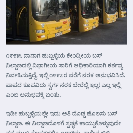
೧೯೯೫. ನಾನಾಗ ಹುಬ್ಬಳ್ಳಿಯ ಕೇಂದ್ರೀಯ ಬಸ್
ನಿಲ್ದಾಣದಲ್ಲಿ ವಿಭಾಗೀಯ ಸಾರಿಗೆ ಅಧಿಕಾರಿಯಾಗಿ ಕರ್ತವ್ಯ
ನಿರ್ವಹಿಸುತ್ತಿದ್ದೆ. ಇಲ್ಲಿ ೧೯೯೭ರ ವರೆಗೆ ನರಕ ಅನುಭವಿಸಿದೆ.
ಪಾಪದ ಕೂಪವಿದು ಸ್ವರ್ಗ ನರಕ ಬೇರೆಲ್ಲಿ ಇಲ್ಲ! ಎಲ್ಲ ಇಲ್ಲಿ
ಎಂಬ ಅನುಭವಕ್ಕೆ ಬಂತು.
ಇಡೀ ಹುಬ್ಬಳ್ಳಿಯಲ್ಲೇ ಇದು ಅತಿ ದೊಡ್ಡ ಹೊಲಸು ಬಸ್
ನಿಲ್ದಾಣ. ಈ ನಿಲ್ದಾಣದೊಳಗೆ ಸ್ವಚ್ಛತೆ ಕಾಯ್ದುಕೊಳ್ಳುವುದೇ
ನನ್ನ ಮುಖ್ಯ ಕೆಲಸಗಳಲ್ಲಿ ಒಂದಾಗಿತ್ತು. ಕಾಗೇನ ಬಿಳಿ