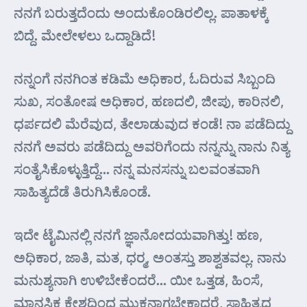
ನನಗೆ ಬರುತ್ತದೆಂದು ಅಂದುಕೊಂಡಿರಲಿಲ್ಲ. ಪಾತಾಳಕ್ಕೆ
ಬಿದ್ದೆ. ಮೇಲೇಳಲು ಒದ್ದಾಡಿದೆ!
ನನ್ನಂಗೆ ನನಗಿಂತ ಕಡಿಮೆ ಅಧಿಕಾರ, ಓದಿರುವ ಸಿಬ್ಬಂದಿ
ಸುಖ, ಸಂತೋಷ ಅಧಿಕಾರ, ಹಣದಲಿ, ಜೀಪು, ಕಾರಿನಲಿ,
ಧರ್ಪದಲಿ ಮೆರೆವುದ, ತೇಲಾಡುವುದ ಕಂಡೆ! ನಾ ಪಡೆದಿದ್ದು
ನನಗೆ ಅವರು ಪಡೆದಿದ್ದು ಅವರಿಗೆಂದು ನನ್ನನ್ನು ನಾನು ನಿತ್ಯ
ಸಂತೈಸಿಕೊಳ್ಳುತ್ತಿದ್ದೆ… ನನ್ನ ಮನಸನ್ನು ಬಲವಂತವಾಗಿ
ಸಾಹಿತ್ಯದೆಡೆ ತಿರುಗಿಸಿಕೊಂಡೆ.
ಇದೇ ಟೈಮಿನಲ್ಲಿ ನನಗೆ ಜ್ಞಾನೋದಯವಾಗಿತ್ತು! ಹಣ,
ಅಧಿಕಾರ, ಜಾತಿ, ಮತ, ಧರ್‍ಮ, ಅಂತಸ್ತು ಶಾಶ್ವತವಲ್ಲ. ನಾನು
ಮನುಶ್ಯನಾಗಿ ಉಳಿಬೇಕೆಂದರೆ… ಯೀ ಒತ್ತಡ, ಹಿಂಸೆ,
ಮಾನಸಿಕ ಕ್ಲೇಶದಿಂದ ಮುಕ್ತನಾಗಬೇಕಾದರೆ, ಸಾಹಿತ್ಯದ