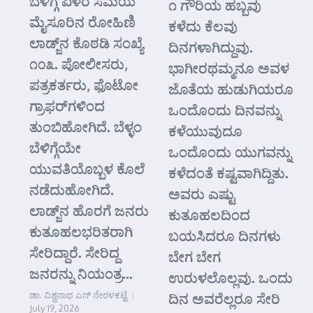
ಬೆಳಿಗ್ಗೆ ಏಳರ ಸಮಯ
೧ ಗೌರಿಯ ಹಬ್ಬವು
ಮೈಸೂರಿನ ರೋಹಿಣಿ
ಕಳೆದು ಕೆಲವು
ಲಾಡ್ಜ್‌ನ ಕೊಠಡಿ ಸಂಖ್ಯೆ
ದಿನಗಳಾಗಿದ್ದುವು.
೧೦೩. ಪೋಲೀಸರು,
ಭಾಗೀರಥಮ್ಮನೂ ಅವಳ
ಪತ್ರಕರ್ತರು, ಫೊಟೋ
ಜೊತೆಯ ಹುಡುಗಿಯರೂ
ಗ್ರಾಫರ್‌ಗಳಿಂದ
ಒಂದೊಂದು ದಿನವನ್ನು
ತುಂಬಿಹೋಗಿದೆ. ಬೆಳ್ಳಂ
ಕಳೆಯುವುದೂ
ಬೆಳಿಗ್ಗೆಯೇ
ಒಂದೊಂದು ಯುಗವನ್ನು
ಯುವತಿಯೊಬ್ಬಳ ಕೊಲೆ
ಕಳೆದಂತೆ ಕಷ್ಟವಾಗಿದ್ದಿತು.
ನಡೆದುಹೋಗಿದೆ.
ಅವರು ಎಷ್ಟು
ಲಾಡ್ಜ್‌ನ ಹೊರಗೆ ಜನರು
ಕುತೂಹಲದಿಂದ
ಕುತೂಹಲಭರಿತರಾಗಿ
ಬಯಸಿದರೂ ದಿನಗಳು
ಸೇರಿದ್ದಾರೆ. ಸೇರಿದ್ದ
ಬೇಗ ಬೇಗ
ಜನರನ್ನು ನಿಯಂತ್ರ...
ಉರುಳಲೊಲ್ಲವು. ಒಂದು
ಡಾ. ವಿಶ್ವನಾಥ ಎನ್ ನೇರಳಕಟ್ಟೆ
ದಿನ ಅವರೆಲ್ಲರೂ ಸೇರಿ
July 19, 2026