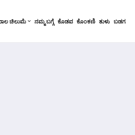
ಬಾಲ ಚಿಲುಮೆ
ನಮ್ಮ ಬಗ್ಗೆ
ಕೊಡವ
ಕೊಂಕಣಿ
ತುಳು
ಬಡಗ