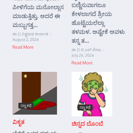
ಬಣ್ಣಿಸುವಾಗಲೂ
ಪೀಳಿಗೆಯ ಮನೋಲ್ಲಾಸ
ಕೇಳಲಾಗದೆ ಶ್ರೀಯ
ಮಾಡುತ್ತಿತ್ತು. ಆದರೆ ಈ
ಹೊಟ್ಟೆಯಲೆಲ್ಲಾ
ಮಬ್ಬುಗತ್ತ...
ತಳಮಳ. ಅಷ್ಟೇಕೆ ಅವಳು
ಡಾ || ವಿಶ್ವನಾಥ ಕಾರ್ನಾಡ
ತನ್ನ ತ...
August 2, 2026
Read More
ಡಾ || ಬಿ ಎಲ್ ವೇಣು
July 26, 2026
Read More
ಸಣ್ಣ ಕಥೆ
ಸಣ್ಣ ಕಥೆ
ವಿಕೃತ
ಚಿನ್ನದ ಬೊಂಬೆ