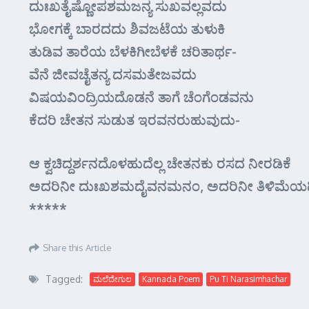
ದುಃಖತೈಷ್ಣೋಪಶಮಜನ್ಯ ಸುಖವಲ್ಲವದು
ಭೋಗಕ್ಕೆ ಬಾರದದು ಶಿವಜಟೆಯ ತುಳುಕಿ
ತುಡಿವ ತಾರೆಯ ಬೆಳಕಿಗೀಬೆಳಕೆ ಚರಿತಾರ್ಥ-
ವೆನೆ ಜೀವಚೈತನ್ಯ ದಸಮತೇಜವದು
ವಿಷಯವಿಂದ್ರಿಯದೊಡನೆ ತಾಗೆ ಚೆಂಗೆಂಡವನು
ಕೆದರಿ ಚೇತನ ಸುಡುತ ಇರವನರುಹುವುದು-
ಆ ಕ್ವಚಿದ್ದರ್ಶನದೊಳಹುದೆಲ್ಲ ಚೇತನಕು ರಸದ ನೀರಡಿಕೆ
ಅದರಿನೀ ದುಃಖಶಮದೈವನಮನಂ, ಅದರಿನೀ ತಿಳಿಮೆಯಡಿ
*****
Share this Article
Tagged:
ಮಲೆದೇಗುಲ
Kannada Poem
Pu Ti Narasimhachar