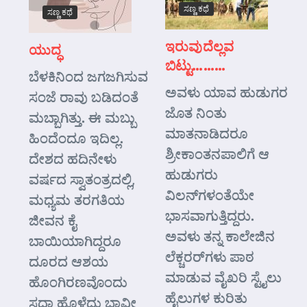
ಸಣ್ಣ ಕಥೆ
ಸಣ್ಣ ಕಥೆ
ಇರುವುದೆಲ್ಲವ
ಯುದ್ಧ
ಬಿಟ್ಟು………
ಬೆಳಕಿನಿಂದ ಜಗಜಗಿಸುವ
ಅವಳು ಯಾವ ಹುಡುಗರ
ಸಂಜೆ ರಾವು ಬಡಿದಂತೆ
ಜೊತ ನಿಂತು
ಮಬ್ಬಾಗಿತ್ತು. ಈ ಮಬ್ಬು
ಮಾತನಾಡಿದರೂ
ಹಿಂದೆಂದೂ ಇದಿಲ್ಲ.
ಶ್ರೀಕಾಂತನಪಾಲಿಗೆ ಆ
ದೇಶದ ಹದಿನೇಳು
ಹುಡುಗರು
ವರ್ಷದ ಸ್ವಾತಂತ್ರದಲ್ಲಿ,
ವಿಲನ್‌ಗಳಂತೆಯೇ
ಮಧ್ಯಮ ತರಗತಿಯ
ಭಾಸವಾಗುತ್ತಿದ್ದರು.
ಜೀವನ ಕೈ
ಅವಳು ತನ್ನ ಕಾಲೇಜಿನ
ಬಾಯಿಯಾಗಿದ್ದರೂ
ಲೆಕ್ಚರರ್‌ಗಳು ಪಾಠ
ದೂರದ ಆಶಯ
ಮಾಡುವ ವೈಖರಿ ಸ್ಟೈಲು
ಹೊಂಗಿರಣವೊಂದು
ಹೈಲುಗಳ ಕುರಿತು
ಸದಾ ಹೊಳೆದು ಭಾವೀ