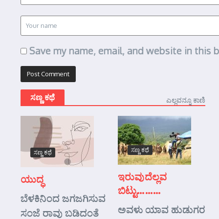
Save my name, email, and website in this 
ಸಣ್ಣ ಕಥೆ
ಎಲ್ಲವನ್ನೂ ಕಾಣಿ
ಸಣ್ಣ ಕಥೆ
ಸಣ್ಣ ಕಥೆ
ಇರುವುದೆಲ್ಲವ
ಯುದ್ಧ
ಬಿಟ್ಟು………
ಬೆಳಕಿನಿಂದ ಜಗಜಗಿಸುವ
ಅವಳು ಯಾವ ಹುಡುಗರ
ಸಂಜೆ ರಾವು ಬಡಿದಂತೆ