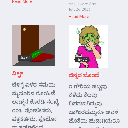
Read More
ಡಾ || ಬಿ ಎಲ್ ವೇಣು
July 26, 2026
Read More
ಸಣ್ಣ ಕಥೆ
ಸಣ್ಣ ಕಥೆ
ವಿಕೃತ
ಚಿನ್ನದ ಬೊಂಬೆ
ಬೆಳಿಗ್ಗೆ ಏಳರ ಸಮಯ
೧ ಗೌರಿಯ ಹಬ್ಬವು
ಮೈಸೂರಿನ ರೋಹಿಣಿ
ಕಳೆದು ಕೆಲವು
ಲಾಡ್ಜ್‌ನ ಕೊಠಡಿ ಸಂಖ್ಯೆ
ದಿನಗಳಾಗಿದ್ದುವು.
೧೦೩. ಪೋಲೀಸರು,
ಭಾಗೀರಥಮ್ಮನೂ ಅವಳ
ಪತ್ರಕರ್ತರು, ಫೊಟೋ
ಜೊತೆಯ ಹುಡುಗಿಯರೂ
ಗ್ರಾಫರ್‌ಗಳಿಂದ