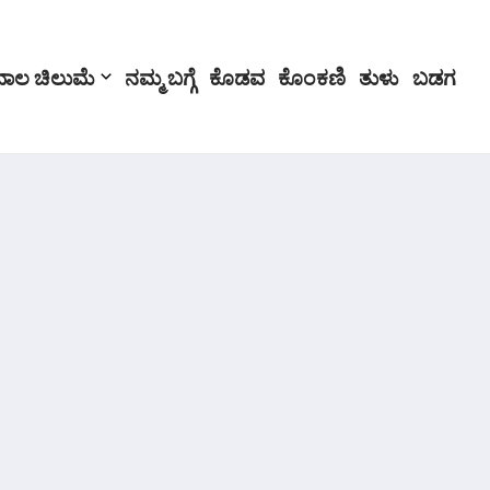
ಬಾಲ ಚಿಲುಮೆ
ನಮ್ಮ ಬಗ್ಗೆ
ಕೊಡವ
ಕೊಂಕಣಿ
ತುಳು
ಬಡಗ