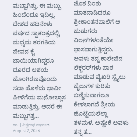
ಜೊತ ನಿಂತು
ಮಬ್ಬಾಗಿತ್ತು. ಈ ಮಬ್ಬು
ಮಾತನಾಡಿದರೂ
ಹಿಂದೆಂದೂ ಇದಿಲ್ಲ.
ಶ್ರೀಕಾಂತನಪಾಲಿಗೆ ಆ
ದೇಶದ ಹದಿನೇಳು
ಹುಡುಗರು
ವರ್ಷದ ಸ್ವಾತಂತ್ರದಲ್ಲಿ,
ವಿಲನ್‌ಗಳಂತೆಯೇ
ಮಧ್ಯಮ ತರಗತಿಯ
ಭಾಸವಾಗುತ್ತಿದ್ದರು.
ಜೀವನ ಕೈ
ಅವಳು ತನ್ನ ಕಾಲೇಜಿನ
ಬಾಯಿಯಾಗಿದ್ದರೂ
ಲೆಕ್ಚರರ್‌ಗಳು ಪಾಠ
ದೂರದ ಆಶಯ
ಮಾಡುವ ವೈಖರಿ ಸ್ಟೈಲು
ಹೊಂಗಿರಣವೊಂದು
ಹೈಲುಗಳ ಕುರಿತು
ಸದಾ ಹೊಳೆದು ಭಾವೀ
ಬಣ್ಣಿಸುವಾಗಲೂ
ಪೀಳಿಗೆಯ ಮನೋಲ್ಲಾಸ
ಕೇಳಲಾಗದೆ ಶ್ರೀಯ
ಮಾಡುತ್ತಿತ್ತು. ಆದರೆ ಈ
ಹೊಟ್ಟೆಯಲೆಲ್ಲಾ
ಮಬ್ಬುಗತ್ತ...
ತಳಮಳ. ಅಷ್ಟೇಕೆ ಅವಳು
ಡಾ || ವಿಶ್ವನಾಥ ಕಾರ್ನಾಡ
ತನ್ನ ತ...
August 2, 2026