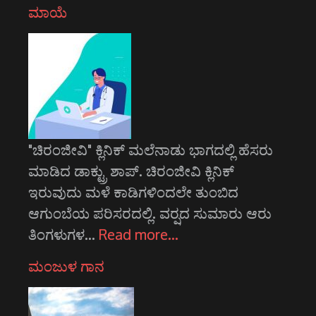
ಮಾಯೆ
"ಚಿರಂಜೀವಿ" ಕ್ಲಿನಿಕ್ ಮಲೆನಾಡು ಭಾಗದಲ್ಲಿ ಹೆಸರು
ಮಾಡಿದ ಡಾಕ್ಟ್ರು ಶಾಪ್. ಚಿರಂಜೀವಿ ಕ್ಲಿನಿಕ್
ಇರುವುದು ಮಳೆ ಕಾಡಿಗಳಿಂದಲೇ ತುಂಬಿದ
ಆಗುಂಬೆಯ ಪರಿಸರದಲ್ಲಿ. ವರ್‍ಷದ ಸುಮಾರು ಆರು
ತಿಂಗಳುಗಳ…
Read more…
ಮಂಜುಳ ಗಾನ