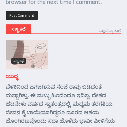
browser for the next time I comment.
ಸಣ್ಣ ಕಥೆ
ಎಲ್ಲವನ್ನೂ ಕಾಣಿ
ಸಣ್ಣ ಕಥೆ
ಯುದ್ಧ
ಬೆಳಕಿನಿಂದ ಜಗಜಗಿಸುವ ಸಂಜೆ ರಾವು ಬಡಿದಂತೆ
ಮಬ್ಬಾಗಿತ್ತು. ಈ ಮಬ್ಬು ಹಿಂದೆಂದೂ ಇದಿಲ್ಲ. ದೇಶದ
ಹದಿನೇಳು ವರ್ಷದ ಸ್ವಾತಂತ್ರದಲ್ಲಿ, ಮಧ್ಯಮ ತರಗತಿಯ
ಜೀವನ ಕೈ ಬಾಯಿಯಾಗಿದ್ದರೂ ದೂರದ ಆಶಯ
ಹೊಂಗಿರಣವೊಂದು ಸದಾ ಹೊಳೆದು ಭಾವೀ ಪೀಳಿಗೆಯ