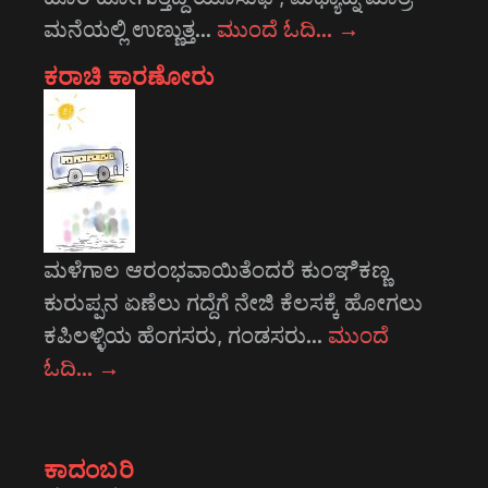
ಮನೆಯಲ್ಲಿ ಉಣ್ಣುತ್ತ…
ಮುಂದೆ ಓದಿ…
→
ಕರಾಚಿ ಕಾರಣೋರು
ಮಳೆಗಾಲ ಆರಂಭವಾಯಿತೆಂದರೆ ಕುಂಞಿಕಣ್ಣ
ಕುರುಪ್ಪನ ಏಣೆಲು ಗದ್ದೆಗೆ ನೇಜಿ ಕೆಲಸಕ್ಕೆ ಹೋಗಲು
ಕಪಿಲಳ್ಳಿಯ ಹೆಂಗಸರು, ಗಂಡಸರು…
ಮುಂದೆ
ಓದಿ…
→
ಕಾದಂಬರಿ