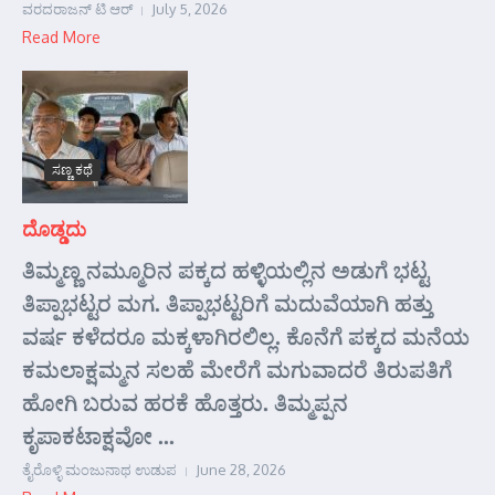
ವರದರಾಜನ್ ಟಿ ಆರ್
July 5, 2026
Read More
ಸಣ್ಣ ಕಥೆ
ದೊಡ್ಡದು
ತಿಮ್ಮಣ್ಣ ನಮ್ಮೂರಿನ ಪಕ್ಕದ ಹಳ್ಳಿಯಲ್ಲಿನ ಅಡುಗೆ ಭಟ್ಟ
ತಿಪ್ಪಾಭಟ್ಟರ ಮಗ. ತಿಪ್ಪಾಭಟ್ಟರಿಗೆ ಮದುವೆಯಾಗಿ ಹತ್ತು
ವರ್ಷ ಕಳೆದರೂ ಮಕ್ಕಳಾಗಿರಲಿಲ್ಲ. ಕೊನೆಗೆ ಪಕ್ಕದ ಮನೆಯ
ಕಮಲಾಕ್ಷಮ್ಮನ ಸಲಹೆ ಮೇರೆಗೆ ಮಗುವಾದರೆ ತಿರುಪತಿಗೆ
ಹೋಗಿ ಬರುವ ಹರಕೆ ಹೊತ್ತರು. ತಿಮ್ಮಪ್ಪನ
ಕೃಪಾಕಟಾಕ್ಷವೋ ...
ತೈರೊಳ್ಳಿ ಮಂಜುನಾಥ ಉಡುಪ
June 28, 2026