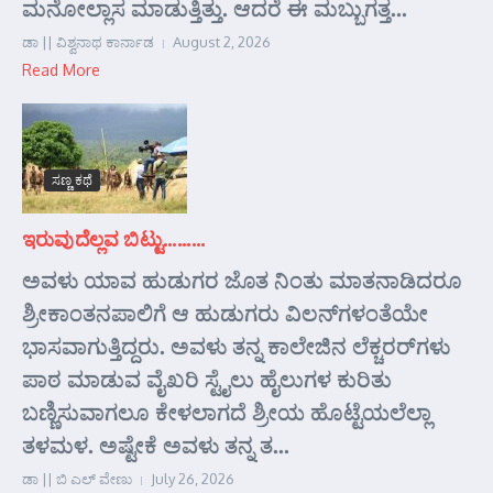
ಮನೋಲ್ಲಾಸ ಮಾಡುತ್ತಿತ್ತು. ಆದರೆ ಈ ಮಬ್ಬುಗತ್ತ...
ಡಾ || ವಿಶ್ವನಾಥ ಕಾರ್ನಾಡ
August 2, 2026
Read More
ಸಣ್ಣ ಕಥೆ
ಇರುವುದೆಲ್ಲವ ಬಿಟ್ಟು………
ಅವಳು ಯಾವ ಹುಡುಗರ ಜೊತ ನಿಂತು ಮಾತನಾಡಿದರೂ
ಶ್ರೀಕಾಂತನಪಾಲಿಗೆ ಆ ಹುಡುಗರು ವಿಲನ್‌ಗಳಂತೆಯೇ
ಭಾಸವಾಗುತ್ತಿದ್ದರು. ಅವಳು ತನ್ನ ಕಾಲೇಜಿನ ಲೆಕ್ಚರರ್‌ಗಳು
ಪಾಠ ಮಾಡುವ ವೈಖರಿ ಸ್ಟೈಲು ಹೈಲುಗಳ ಕುರಿತು
ಬಣ್ಣಿಸುವಾಗಲೂ ಕೇಳಲಾಗದೆ ಶ್ರೀಯ ಹೊಟ್ಟೆಯಲೆಲ್ಲಾ
ತಳಮಳ. ಅಷ್ಟೇಕೆ ಅವಳು ತನ್ನ ತ...
ಡಾ || ಬಿ ಎಲ್ ವೇಣು
July 26, 2026