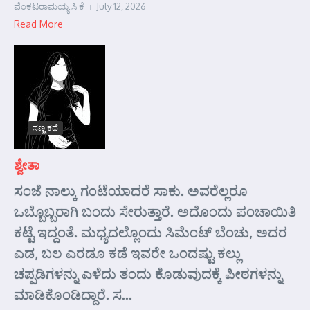
ವೆಂಕಟರಾಮಯ್ಯ ಸಿ ಕೆ
July 12, 2026
Read More
ಸಣ್ಣ ಕಥೆ
ಶ್ವೇತಾ
ಸಂಜೆ ನಾಲ್ಕು ಗಂಟೆಯಾದರೆ ಸಾಕು. ಅವರೆಲ್ಲರೂ
ಒಬ್ಬೊಬ್ಬರಾಗಿ ಬಂದು ಸೇರುತ್ತಾರೆ. ಅದೊಂದು ಪಂಚಾಯಿತಿ
ಕಟ್ಟೆ ಇದ್ದಂತೆ. ಮಧ್ಯದಲ್ಲೊಂದು ಸಿಮೆಂಟ್ ಬೆಂಚು, ಅದರ
ಎಡ, ಬಲ ಎರಡೂ ಕಡೆ ಇವರೇ ಒಂದಷ್ಟು ಕಲ್ಲು
ಚಪ್ಪಡಿಗಳನ್ನು ಎಳೆದು ತಂದು ಕೊಡುವುದಕ್ಕೆ ಪೀಠಗಳನ್ನು
ಮಾಡಿಕೊಂಡಿದ್ದಾರೆ. ಸ...