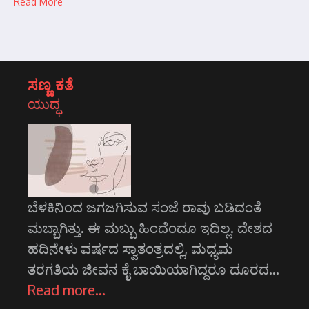
Read More
ಸಣ್ಣ ಕತೆ
ಯುದ್ಧ
ಬೆಳಕಿನಿಂದ ಜಗಜಗಿಸುವ ಸಂಜೆ ರಾವು ಬಡಿದಂತೆ
ಮಬ್ಬಾಗಿತ್ತು. ಈ ಮಬ್ಬು ಹಿಂದೆಂದೂ ಇದಿಲ್ಲ. ದೇಶದ
ಹದಿನೇಳು ವರ್ಷದ ಸ್ವಾತಂತ್ರದಲ್ಲಿ, ಮಧ್ಯಮ
ತರಗತಿಯ ಜೀವನ ಕೈ ಬಾಯಿಯಾಗಿದ್ದರೂ ದೂರದ…
Read more…