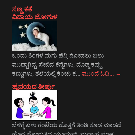
ಸಣ್ಣ ಕತೆ
ವಿದಾಯ ಜೋಗುಳ
ಒಂದು ತಿಂಗಳ ಮಗು ಹೆನ್ರಿ ನೋಡಲು ಬಲು
ಮುದ್ದಾಗಿದ್ದ. ಸೇಬಿನ ಕೆನ್ನೆಗಳು, ದೊಡ್ಡ ಕಪ್ಪು
ಕಣ್ಣುಗಳು, ತಲೆಯಲ್ಲಿ ಕೆಂಚು ಕ…
ಮುಂದೆ ಓದಿ…
→
ಹೃದಯದ ತೀರ್ಪು
ಬೆಳಿಗ್ಗೆ ಏಳು ಗಂಟೆಯ ಹೊತ್ತಿಗೆ ತಿಂಡಿ ಕೂಡ ಮಾಡದೆ
ಹೊರ ಹೋಗುತ್ತಿದ್ದ ಯೂಸುಫ್, ಮಧ್ಯಾಹ್ನ ಮಾತ್ರ