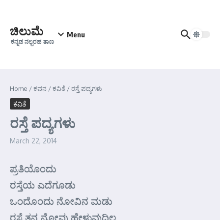
Skip to content
ಚಿಲುಮೆ
Menu
ಕನ್ನಡ ನಲ್ಬರಹ ತಾಣ
Home
/
ಕವನ
/
ಕವಿತೆ
/
ರಸ್ತೆ ಪದ್ಯಗಳು
ಕವಿತೆ
ರಸ್ತೆ ಪದ್ಯಗಳು
March 22, 2014
ಪ್ರತಿಯೊಂದು
ರಸ್ತೆಯ ಎದೆಗೂಡು
ಒಂದೊಂದು ನೋವಿನ ಮಡು
ರಸ್ತೆ ತನ್ನ ನೋವು ಹೇಳುವುದಿಲ್ಲ