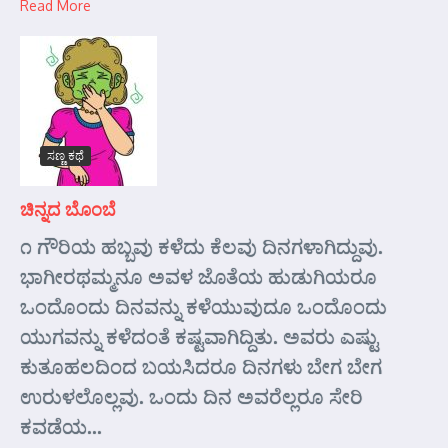
Read More
ಸಣ್ಣ ಕಥೆ
ಚಿನ್ನದ ಬೊಂಬೆ
೧ ಗೌರಿಯ ಹಬ್ಬವು ಕಳೆದು ಕೆಲವು ದಿನಗಳಾಗಿದ್ದುವು.
ಭಾಗೀರಥಮ್ಮನೂ ಅವಳ ಜೊತೆಯ ಹುಡುಗಿಯರೂ
ಒಂದೊಂದು ದಿನವನ್ನು ಕಳೆಯುವುದೂ ಒಂದೊಂದು
ಯುಗವನ್ನು ಕಳೆದಂತೆ ಕಷ್ಟವಾಗಿದ್ದಿತು. ಅವರು ಎಷ್ಟು
ಕುತೂಹಲದಿಂದ ಬಯಸಿದರೂ ದಿನಗಳು ಬೇಗ ಬೇಗ
ಉರುಳಲೊಲ್ಲವು. ಒಂದು ದಿನ ಅವರೆಲ್ಲರೂ ಸೇರಿ
ಕವಡೆಯ...