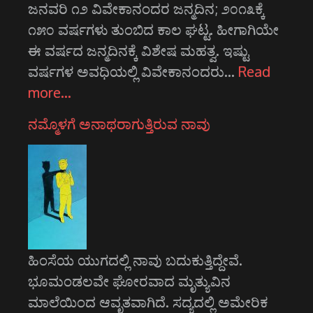
ಜನವರಿ ೧೨ ವಿವೇಕಾನಂದರ ಜನ್ಮದಿನ; ೨೦೧೩ಕ್ಕೆ
೧೫೦ ವರ್ಷಗಳು ತುಂಬಿದ ಕಾಲ ಘಟ್ಟ. ಹೀಗಾಗಿಯೇ
ಈ ವರ್ಷದ ಜನ್ಮದಿನಕ್ಕೆ ವಿಶೇಷ ಮಹತ್ವ. ಇಷ್ಟು
ವರ್ಷಗಳ ಅವಧಿಯಲ್ಲಿ ವಿವೇಕಾನಂದರು…
Read
more…
ನಮ್ಮೊಳಗೆ ಅನಾಥರಾಗುತ್ತಿರುವ ನಾವು
ಹಿಂಸೆಯ ಯುಗದಲ್ಲಿ ನಾವು ಬದುಕುತ್ತಿದ್ದೇವೆ.
ಭೂಮಂಡಲವೇ ಘೋರವಾದ ಮೃತ್ಯುವಿನ
ಮಾಲೆಯಿಂದ ಆವೃತವಾಗಿದೆ. ಸದ್ಯದಲ್ಲಿ ಅಮೇರಿಕ