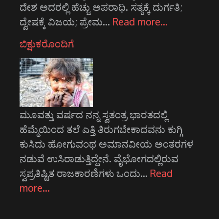
ದೇಶ ಅದರಲ್ಲಿ ಹೆಚ್ಚು ಅಪರಾಧಿ. ಸತ್ಯಕ್ಕೆ ದುರ್ಗತಿ;
ದ್ವೇಷಕ್ಕೆ ವಿಜಯ; ಪ್ರೇಮ…
Read more…
ಬಿಕ್ಷುಕರೊಂದಿಗೆ
ಮೂವತ್ತು ವರ್ಷದ ನನ್ನ ಸ್ವತಂತ್ರ ಭಾರತದಲ್ಲಿ
ಹೆಮ್ಮೆಯಿಂದ ತಲೆ ಎತ್ತಿ ತಿರುಗಬೇಕಾದವನು ಕುಗ್ಗಿ
ಕುಸಿದು ಹೋಗುವಂಥ ಅಮಾನವೀಯ ಅಂತರಗಳ
ನಡುವೆ ಉಸಿರಾಡುತ್ತಿದ್ದೇನೆ. ವೈಭೋಗದಲ್ಲಿರುವ
ಸ್ವಪ್ರತಿಷ್ಟಿತ ರಾಜಕಾರಣಿಗಳು ಒಂದು…
Read
more…