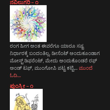
ನವಿಲುಗರಿ – ೧
ರಂಗ ಹೀಗ ಅಂತ ಈವರೆಗೂ ಯಾರೂ ಸಷ್ಟ
ನಿರ್ಧಾರಕ್ಕೆ ಬಂದಂತಿಲ್ಲ. ಡೀಸೆಂಟ್ ಅಂದುಕೂಂಡಾಗ
ಮೋಸ್ಟ್‌ ಡಿಫರೆಂಟ್‌, ಮೇದು ಅಂದುಕೊಂಡರೆ ರಫ್
ಅಂಡ್ ಟಫ್, ಮುಂಗೋಪಿ ಪಟ್ಟ ಕಟ್ಟಿ…
ಮುಂದೆ
ಓದಿ…
ಪುಂಸ್ತ್ರೀ – ೧