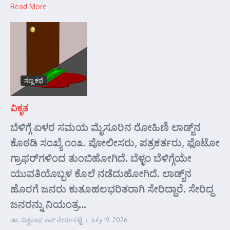
Read More
ಸಣ್ಣ ಕಥೆ
ವಿಕೃತ
ಬೆಳಿಗ್ಗೆ ಏಳರ ಸಮಯ ಮೈಸೂರಿನ ರೋಹಿಣಿ ಲಾಡ್ಜ್‌ನ
ಕೊಠಡಿ ಸಂಖ್ಯೆ ೧೦೩. ಪೋಲೀಸರು, ಪತ್ರಕರ್ತರು, ಫೊಟೋ
ಗ್ರಾಫರ್‌ಗಳಿಂದ ತುಂಬಿಹೋಗಿದೆ. ಬೆಳ್ಳಂ ಬೆಳಿಗ್ಗೆಯೇ
ಯುವತಿಯೊಬ್ಬಳ ಕೊಲೆ ನಡೆದುಹೋಗಿದೆ. ಲಾಡ್ಜ್‌ನ
ಹೊರಗೆ ಜನರು ಕುತೂಹಲಭರಿತರಾಗಿ ಸೇರಿದ್ದಾರೆ. ಸೇರಿದ್ದ
ಜನರನ್ನು ನಿಯಂತ್ರ...
ಡಾ. ವಿಶ್ವನಾಥ ಎನ್ ನೇರಳಕಟ್ಟೆ
July 19, 2026