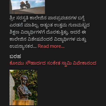
ಶ್ರೀ ಸರಸ್ವತಿ ಕಾಲೇಜಿನ ಪಾಠಪ್ರವಚನಗಳ ಬಗ್ಗೆ
ಎರಡನೆ ಮಾತಿಲ್ಲ. ಅತ್ಯಂತ ಉತ್ತಮ ಗುಣಮಟ್ಟದ
ಶಿಕ್ಷಣ ವಿದ್ಯಾರ್ಥಿಗಳಿಗೆ ದೊರಕುತ್ತಿತ್ತು. ಆದರೆ ಈ
ಕಾಲೇಜಿನ ವಿಶೇಷವೆಂದರೆ ವಿದ್ಯಾರ್ಥಿಗಳ ಮತ್ತು
ಉಪನ್ಯಾಸಕರ…
Read more…
ಬರಹ
ಕೋಮು ಸೌಹಾರ್ದದ ಸಂಕೇತ ಸ್ವಾಮಿ ವಿವೇಕಾನಂದ