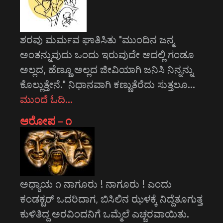
ಶರವು ಮರ್ಮವ ಘಾತಿಸಿತು "ಮುಂದಿನ ಜನ್ಮ
ಅಂತನ್ನುವುದು ಒಂದು ಇರುವುದೇ ಆದಲ್ಲಿ ಗಂಡೂ
ಅಲ್ಲದ, ಹೆಣ್ಣೂ ಅಲ್ಲದ ಜೀವಿಯಾಗಿ ಜನಿಸಿ ನಿನ್ನನ್ನು
ಕೊಲ್ಲುತ್ತೇನೆ." ನಿಧಾನವಾಗಿ ಕಣ್ಣುತೆರೆದು ಸುತ್ತಲೂ…
ಮುಂದೆ ಓದಿ…
ಆರೋಪ – ೧
ಅಧ್ಯಾಯ ೧ ನಾಗೂರು ! ನಾಗೂರು ! ಎಂದು
ಕಂಡಕ್ಟರ್ ಒದರಿದಾಗ, ಬಿಸಿಲಿನ ಝಳಕ್ಕೆ ನಿದ್ದೆತೂಗುತ್ತ
ಕುಳಿತಿದ್ದ ಅರವಿಂದನಿಗೆ ಒಮ್ಮೆಲೆ ಎಚ್ಚರವಾಯಿತು.