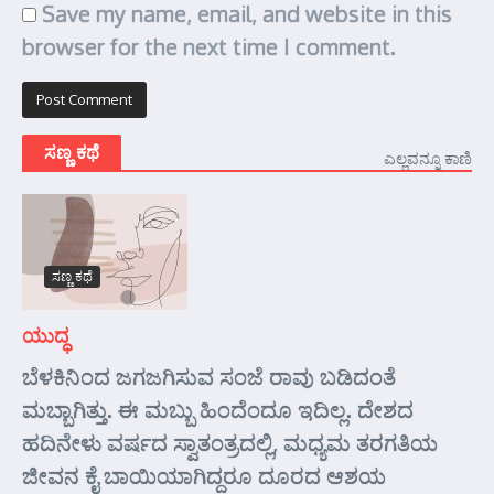
Save my name, email, and website in this
browser for the next time I comment.
ಸಣ್ಣ ಕಥೆ
ಎಲ್ಲವನ್ನೂ ಕಾಣಿ
ಸಣ್ಣ ಕಥೆ
ಯುದ್ಧ
ಬೆಳಕಿನಿಂದ ಜಗಜಗಿಸುವ ಸಂಜೆ ರಾವು ಬಡಿದಂತೆ
ಮಬ್ಬಾಗಿತ್ತು. ಈ ಮಬ್ಬು ಹಿಂದೆಂದೂ ಇದಿಲ್ಲ. ದೇಶದ
ಹದಿನೇಳು ವರ್ಷದ ಸ್ವಾತಂತ್ರದಲ್ಲಿ, ಮಧ್ಯಮ ತರಗತಿಯ
ಜೀವನ ಕೈ ಬಾಯಿಯಾಗಿದ್ದರೂ ದೂರದ ಆಶಯ