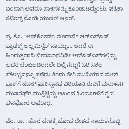
ಬಂದಾಗ ಅವರೂ ಪಾಕಿಗಳನ್ನು ಕೊಂಡಾಡಿದ್ದುಂಟು. ಪತ್ರಿಕಾ
ಕಟಿಂಗ್ಸ್ ನೋಡಿ ಯುವರ್‍ ಆನರ್‍.
ಪ್ರ. ತೊ. : ಆಫ್‌ಕೋರ್ಸ್. ಮೊರಾರ್ಜಿ ಆರ್‌ಎಸ್‌ಎಸ್
ಪ್ರಾಡಕ್ಟ್ ಅಲ್ಲ ಮಿಸ್ಟರ್‍ ನಾಯ್ಡು…. ಆದರೆ ಈ
ಹಿಂದುತ್ವವಾದಿ ಜೀವಮಾನವಿಡೀ ಆರ್‌ಎಸ್‌ಎಸ್‌ನಲ್ಲಿದ್ದು
ಅದರ ಬೆಂಬಲದಿಂದಲೇ ದಿಲ್ಲಿ ಗದ್ದುಗೆ ಏರಿ ಸಕಲ
ಸೌಲಭ್ಯವನ್ನೂ ಪಡೆದು ತಿಂದು ತೇಗಿ ಮುದಿಯಾದ ಮೇಲೆ
ಪಾಕ್‌ಗೆ ಹೋಗಿ ಪಾಕಿಸ್ತಾನದ ಬಿರಿಯಾನಿ ರುಚಿಗೆ ಮರುಳಾಗಿ
ಮುಷರಫ್‌ಗೆ ಮುತ್ತಿಟ್ಟಿದ್ದು ಅಖಂಡ ಹಿಂದೂಗಳಿಗೆ ಗೈದ
ಘನಘೋರ ಅಪರಾಧ.
ವೆಂ. ನಾ. : ಹೊರ ದೇಶಕ್ಕೆ ಹೋದ ದೇಶದ ನಾಯಕನೊಬ್ಬ