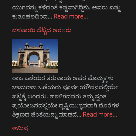
ಯುಗವನ್ನು ಕಳೆದಂತೆ ಕಷ್ಟವಾಗಿದ್ದಿತು. ಅವರು ಎಷ್ಟು
ಕುತೂಹಲದಿಂದ…
Read more…
ದಳವಾಯಿ ಬೆಟ್ಟದ ಅರಸರು
ರಾಜ ಒಡೆಯರ ತರುವಾಯ ಅವರ ಮೊಮ್ಮಕ್ಕಳು
ಚಾಮರಾಜ ಒಡೆಯರು ಪೂರ್ವ ಯೌವನದಲ್ಲಿಯೇ
ಪಟ್ಟಕ್ಕೆ ಬಂದರು. ಊಳಿಗದವರು ತಮ್ಮ ಸ್ವಂತ
ಪ್ರಯೋಜನದಲ್ಲಿಯೇ ದೃಷ್ಟಿಯುಳ್ಳವರಾಗಿ ದೊರೆಗಳ
ಶಿಕ್ಷಣದ ಚಿಂತೆಯನ್ನು ಮಾಡದೆ…
Read more…
ಆಮಿಷ