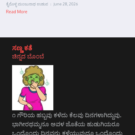
ತೈರೊಳ್ಳಿ ಮಂಜುನಾಥ ಉಡುಪ
June 28, 2026
Read More
ಸಣ್ಣ ಕತೆ
ಚಿನ್ನದ ಬೊಂಬೆ
೧ ಗೌರಿಯ ಹಬ್ಬವು ಕಳೆದು ಕೆಲವು ದಿನಗಳಾಗಿದ್ದುವು.
ಭಾಗೀರಥಮ್ಮನೂ ಅವಳ ಜೊತೆಯ ಹುಡುಗಿಯರೂ
ಒಂದೊಂದು ದಿನವನ್ನು ಕಳೆಯುವುದೂ ಒಂದೊಂದು