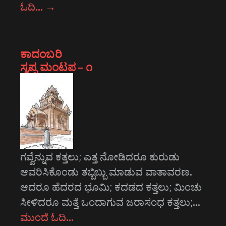
ಓದಿ…
→
ಕಾದಂಬರಿ
ಸ್ವಪ್ನ ಮಂಟಪ – ೧
ಗವ್ವೆನ್ನುವ ಕತ್ತಲು; ಎತ್ತ ನೋಡಿದರೂ ಕುರುಡು
ಆವರಿಸಿಕೊಂಡು ತಬ್ಬಿಬ್ಬು ಮಾಡುವ ವಾತಾವರಣ.
ಆದರೂ ಹೆದರದ ಭೂಮಿ; ಕದಡದ ಕತ್ತಲು; ಮಿಂಚು
ಸೀಳಿದರೂ ಮತ್ತೆ ಒಂದಾಗುವ ಜರಾಸಂಧ ಕತ್ತಲು;…
ಮುಂದೆ ಓದಿ…