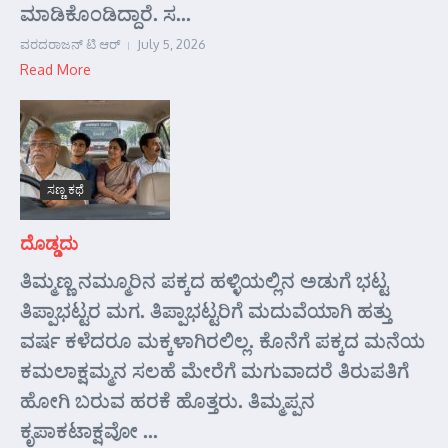
ಮಾಡಿಕೊಂಡಿದ್ದಾರೆ. ಸ...
ವರದರಾಜನ್ ಟಿ ಆರ್
July 5, 2026
Read More
ಸಣ್ಣ ಕಥೆ
ದೊಡ್ಡದು
ತಿಮ್ಮಣ್ಣ ನಮ್ಮೂರಿನ ಪಕ್ಕದ ಹಳ್ಳಿಯಲ್ಲಿನ ಅಡುಗೆ ಭಟ್ಟ
ತಿಪ್ಪಾಭಟ್ಟರ ಮಗ. ತಿಪ್ಪಾಭಟ್ಟರಿಗೆ ಮದುವೆಯಾಗಿ ಹತ್ತು
ವರ್ಷ ಕಳೆದರೂ ಮಕ್ಕಳಾಗಿರಲಿಲ್ಲ. ಕೊನೆಗೆ ಪಕ್ಕದ ಮನೆಯ
ಕಮಲಾಕ್ಷಮ್ಮನ ಸಲಹೆ ಮೇರೆಗೆ ಮಗುವಾದರೆ ತಿರುಪತಿಗೆ
ಹೋಗಿ ಬರುವ ಹರಕೆ ಹೊತ್ತರು. ತಿಮ್ಮಪ್ಪನ
ಕೃಪಾಕಟಾಕ್ಷವೋ ...