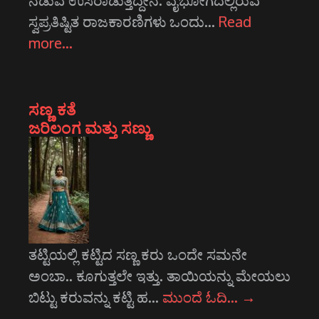
ನಡುವೆ ಉಸಿರಾಡುತ್ತಿದ್ದೇನೆ. ವೈಭೋಗದಲ್ಲಿರುವ
ಸ್ವಪ್ರತಿಷ್ಟಿತ ರಾಜಕಾರಣಿಗಳು ಒಂದು…
Read
more…
ಸಣ್ಣ ಕತೆ
ಜರಿಲಂಗ ಮತ್ತು ಸಣ್ಣು
ತಟ್ಟಿಯಲ್ಲಿ ಕಟ್ಟಿದ ಸಣ್ಣ ಕರು ಒಂದೇ ಸಮನೇ
ಅಂಬಾ.. ಕೂಗುತ್ತಲೇ ಇತ್ತು. ತಾಯಿಯನ್ನು ಮೇಯಲು
ಬಿಟ್ಟು ಕರುವನ್ನು ಕಟ್ಟಿ ಹ…
ಮುಂದೆ ಓದಿ…
→