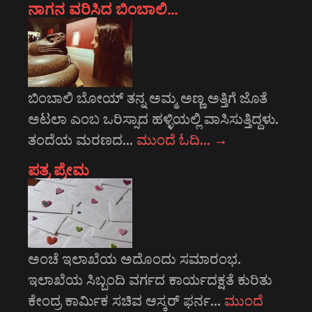
ನಾಗನ ವರಿಸಿದ ಬಿಂಬಾಲಿ…
ಬಿಂಬಾಲಿ ಬೋಯ್ ತನ್ನ ಅಮ್ಮ ಅಣ್ಣ ಅತ್ತಿಗೆ ಜೊತೆ
ಅಟಲಾ ಎಂಬ ಒರಿಸ್ಸಾದ ಹಳ್ಳಿಯಲ್ಲಿ ವಾಸಿಸುತ್ತಿದ್ದಳು.
ತಂದೆಯ ಮರಣದ…
ಮುಂದೆ ಓದಿ…
→
ಪತ್ರ ಪ್ರೇಮ
ಅಂಚೆ ಇಲಾಖೆಯ ಅದೊಂದು ಸಮಾರಂಭ.
ಇಲಾಖೆಯ ಸಿಬ್ಬಂದಿ ವರ್ಗದ ಕಾರ್ಯದಕ್ಷತೆ ಕುರಿತು
ಕೇಂದ್ರ ಕಾರ್ಮಿಕ ಸಚಿವ ಆಸ್ಕರ್‍ ಫರ್ನ…
ಮುಂದೆ