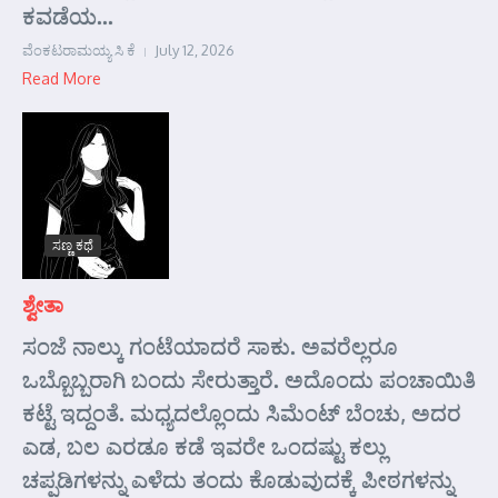
ಕವಡೆಯ...
ವೆಂಕಟರಾಮಯ್ಯ ಸಿ ಕೆ
July 12, 2026
Read More
ಸಣ್ಣ ಕಥೆ
ಶ್ವೇತಾ
ಸಂಜೆ ನಾಲ್ಕು ಗಂಟೆಯಾದರೆ ಸಾಕು. ಅವರೆಲ್ಲರೂ
ಒಬ್ಬೊಬ್ಬರಾಗಿ ಬಂದು ಸೇರುತ್ತಾರೆ. ಅದೊಂದು ಪಂಚಾಯಿತಿ
ಕಟ್ಟೆ ಇದ್ದಂತೆ. ಮಧ್ಯದಲ್ಲೊಂದು ಸಿಮೆಂಟ್ ಬೆಂಚು, ಅದರ
ಎಡ, ಬಲ ಎರಡೂ ಕಡೆ ಇವರೇ ಒಂದಷ್ಟು ಕಲ್ಲು
ಚಪ್ಪಡಿಗಳನ್ನು ಎಳೆದು ತಂದು ಕೊಡುವುದಕ್ಕೆ ಪೀಠಗಳನ್ನು