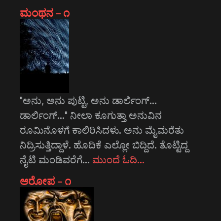
ಮಂಥನ – ೧
"ಅನು, ಅನು ಪುಟ್ಟಿ, ಅನು ಡಾರ್ಲಿಂಗ್...
ಡಾರ್ಲಿಂಗ್..." ನೀಲಾ ಕೂಗುತ್ತಾ ಅನುವಿನ
ರೂಮಿನೊಳಗೆ ಕಾಲಿರಿಸಿದಳು. ಅನು ಮೈಮರೆತು
ನಿದ್ರಿಸುತ್ತಿದ್ದಾಳೆ. ಹೊದಿಕೆ ಎಲ್ಲೋ ಬಿದ್ದಿದೆ. ತೊಟ್ಟಿದ್ದ
ನೈಟಿ ಮಂಡಿವರೆಗೆ…
ಮುಂದೆ ಓದಿ…
ಆರೋಪ – ೧