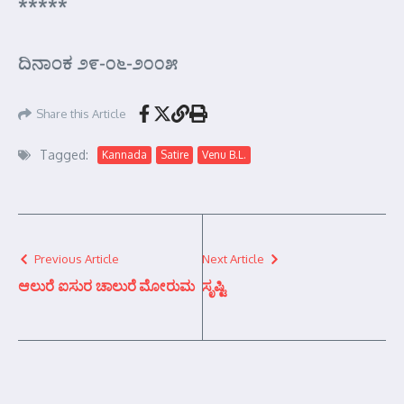
*****
ದಿನಾಂಕ ೨೯-೦೬-೨೦೦೫
Share this Article
Tagged:
Kannada
Satire
Venu B.L.
Previous Article
Next Article
ಆಲುರೆ ಐಸುರ ಚಾಲುರೆ ಮೋರುಮ
ಸೃಷ್ಟಿ