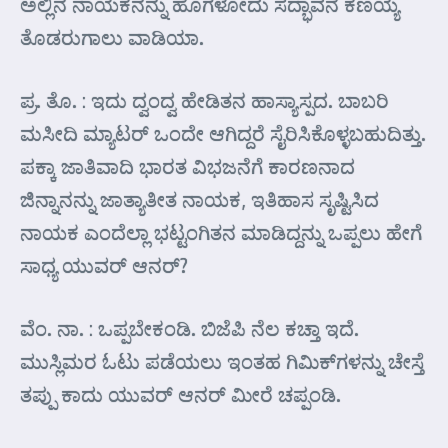
ಅಲ್ಲಿನ ನಾಯಕನನ್ನು ಹೊಗಳೋದು ಸದ್ಭಾವನೆ ಕಣಯ್ಯ
ತೊಡರುಗಾಲು ವಾಡಿಯಾ.
ಪ್ರ. ತೊ. : ಇದು ದ್ವಂದ್ವ ಹೇಡಿತನ ಹಾಸ್ಯಾಸ್ಪದ. ಬಾಬರಿ
ಮಸೀದಿ ಮ್ಯಾಟರ್‍ ಒಂದೇ ಆಗಿದ್ದರೆ ಸೈರಿಸಿಕೊಳ್ಳಬಹುದಿತ್ತು.
ಪಕ್ಕಾ ಜಾತಿವಾದಿ ಭಾರತ ವಿಭಜನೆಗೆ ಕಾರಣನಾದ
ಜಿನ್ನಾನನ್ನು ಜಾತ್ಯಾತೀತ ನಾಯಕ, ಇತಿಹಾಸ ಸೃಷ್ಟಿಸಿದ
ನಾಯಕ ಎಂದೆಲ್ಲಾ ಭಟ್ಟಂಗಿತನ ಮಾಡಿದ್ದನ್ನು ಒಪ್ಪಲು ಹೇಗೆ
ಸಾಧ್ಯ ಯುವರ್‍ ಆನರ್‍?
ವೆಂ. ನಾ. : ಒಪ್ಪಬೇಕಂಡಿ. ಬಿಜೆಪಿ ನೆಲ ಕಚ್ತಾ ಇದೆ.
ಮುಸ್ಲಿಮರ ಓಟು ಪಡೆಯಲು ಇಂತಹ ಗಿಮಿಕ್‌ಗಳನ್ನು ಚೇಸ್ತೆ
ತಪ್ಪು ಕಾದು ಯುವರ್‍ ಆನರ್‍ ಮೀರೆ ಚಪ್ಪಂಡಿ.