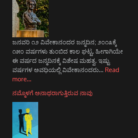
ಜನವರಿ ೧೨ ವಿವೇಕಾನಂದರ ಜನ್ಮದಿನ; ೨೦೧೩ಕ್ಕೆ
೧೫೦ ವರ್ಷಗಳು ತುಂಬಿದ ಕಾಲ ಘಟ್ಟ. ಹೀಗಾಗಿಯೇ
ಈ ವರ್ಷದ ಜನ್ಮದಿನಕ್ಕೆ ವಿಶೇಷ ಮಹತ್ವ. ಇಷ್ಟು
ವರ್ಷಗಳ ಅವಧಿಯಲ್ಲಿ ವಿವೇಕಾನಂದರು…
Read
more…
ನಮ್ಮೊಳಗೆ ಅನಾಥರಾಗುತ್ತಿರುವ ನಾವು