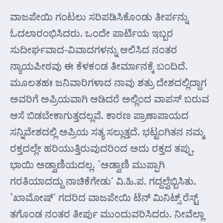
ವಾಜಪೇಯಿ ಗಂಟಲು ಸರಿಪಡಿಸಿಕೊಂಡು ತೀರ್ಪನ್ನು
ಓದಲಾರಂಭಿಸಿದರು. ಒಂದೇ ಪಾರ್ಟಿಯ ಇಬ್ಬರ
ಸುದೀರ್ಘವಾದ-ವಿವಾದಗಳನ್ನು ಆಲಿಸಿದ ನಂತರ
ನ್ಯಾಯಪೀಠವು ಈ ಕೆಳಕಂಡ ತೀರ್ಮಾನಕ್ಕೆ ಬಂದಿದೆ.
ಮೂಲತಹಃ ಜನಿವಾರಿಗಳಾದ ನಾವು ಶತ್ರು ದೇಶದಲ್ಲಿದ್ದಾಗ
ಅವರಿಗೆ ಅಪ್ರಿಯವಾಗಿ ಆಡಿದರೆ ಅಲ್ಲಿಂದ ವಾಪಸ್ ಬರುವ
ಆಸೆ ಬಿಡಬೇಕಾಗುತ್ತದಲ್ಲವೆ. ಕಾರಣ ಪ್ರಾಣಾಪಾಯದ
ಸನ್ನಿವೇಶದಲ್ಲಿ ಅಪ್ರಿಯ ಸತ್ಯ ಸಲ್ಲುತ್ತದೆ. ಭಟ್ಟಂಗಿತನ ನಮ್ಮ
ರಕ್ತದಲ್ಲೇ ಹರಿಯುತ್ತಿರುವುದರಿಂದ ಅದು ರಕ್ತದ ತಪ್ಪು.
ಭಾಯಿ ಅಡ್ವಾಣಿಯದಲ್ಲ. `ಅಡ್ವಾಣಿ ಮುಪ್ಪಾಗಿ
ಗರತಿಯಾದದ್ದು ನಾಚಿಕೆಗೇಡು’ ವಿ.ಹಿ.ಪ. ಗದ್ದಲ್ವೆಬ್ಬಿಸಿತು.
`ಖಾಮೋಷ್’ ಗದರಿದ ವಾಜಪೇಯಿ ಟೆನ್ ಮಿನಿಟ್ಸ್ ರೆಸ್ಟ್
ತಗೊಂಡ ನಂತರ ತೀರ್ಪು ಮುಂದುವರಿಸಿದರು. ನೀವೆಲ್ಲಾ