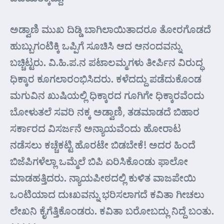
ಅಡ್ವಾಣಿ ಮುಖ ದಿಡ್ಡಿ ಬಾಗಿಲಾಯಿತಾದರೂ ತೋರಗೊಡದೆ
ಹುಬ್ಬುಗಂಟಿಕ್ಕಿ ಒಪ್ಪಿಗೆ ಸೂಚಿಸಿ ಆದ ಆನಂದವನ್ನು
ಬಚ್ಚಿಟ್ಟರು. ವಿ.ಹಿ.ಪ.ನ ಪಟಾಲಮ್ಮಗಳು ತೀರ್ಪಿನ ವಿರುದ್ಧ
ಧಿಕ್ಕಾರ ಕೂಗಲಾರಂಭಿಸಿದರು. ಕಳೆದದ್ದು ಪಡೆದುಕೊಂಡ
ಮಗುವಿನ ಖುಷಿಯಲ್ಲಿ ಧಿಕ್ಕಾರದ ಗೂಗಿಗೇ ಧಿಕ್ಕಾರವೆಂದು
ಬೋಳುತಲೆ ಸವರಿ ನಕ್ಕ ಅಡ್ವಾಣಿ, ತಡಮಾಡದೆ ಬಿಹಾರ
ಸರ್ಕಾರದ ವಿಸರ್ಜನೆ ಅನ್ಯಾಯವೆಂದು ಹೋರಾಟ
ನಡೆಸಲು ಕಚ್ಚೆಕಟ್ಟಿ ಹೊರಟೇ ಬಿಡಬೇಕೆ! ಅದರ ಹಿಂದೆ
ಬಿಜೆಪಿಗಳೆಲ್ಲಾ ಒಮ್ಮೆಲೆ ಬಿಪಿ ಏರಿಸಿಕೊಂಡು ಫಾಲೋ
ಮಾಡಹತ್ತಿದರು. ನ್ಯಾಯಪೀಠದಲ್ಲಿ ಕುಳಿತ ವಾಜಪೇಯಿ
ಒಂಟಿಯಾದ ದುಃಖವನ್ನು ಭರಿಸಲಾಗದೆ ಕವಿತಾ ಗೀಚಲು
ಲೇಖನಿ ಕೈಗೆತ್ತಿಕೊಂಡರು. ಕವಿತಾ ಬರೋಬದ್ಲು ನಿದ್ದೆ ಬಂತು.