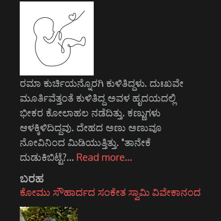
ರಮಾ ಕುರ್ಚಿಯನ್ನೊರಗಿ ಕುಳಿತಿದ್ದಳು. ದುಃಖವೇ
ಮೂರ್ತಿವೆತ್ತಂತೆ ಕುಳಿತಿದ್ದ ಅವಳ ಹೃದಯದಲ್ಲಿ
ಭೀಕರ ಕೋಲಾಹಲ ನಡೆದಿತ್ತು. ಕಣ್ಣುಗಳು
ಆಳಕ್ಕಿಳಿದಿದ್ದವು. ದೇಹದ ಅಣು ಅಣುವೂ
ನೋವಿನಿಂದ ಮಿಡಿಯುತ್ತಿತ್ತು. "ತಾನೇಕೆ
ದುಡುಕಿಬಿಟ್ಟೆ?…
Read more…
ಬರಹ
ಕೋಮು ಸೌಹಾರ್ದದ ಸಂಕೇತ ಸ್ವಾಮಿ ವಿವೇಕಾನಂದ