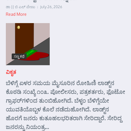
ಡಾ || ಬಿ ಎಲ್ ವೇಣು
July 26, 2026
Read More
ಸಣ್ಣ ಕಥೆ
ವಿಕೃತ
ಬೆಳಿಗ್ಗೆ ಏಳರ ಸಮಯ ಮೈಸೂರಿನ ರೋಹಿಣಿ ಲಾಡ್ಜ್‌ನ
ಕೊಠಡಿ ಸಂಖ್ಯೆ ೧೦೩. ಪೋಲೀಸರು, ಪತ್ರಕರ್ತರು, ಫೊಟೋ
ಗ್ರಾಫರ್‌ಗಳಿಂದ ತುಂಬಿಹೋಗಿದೆ. ಬೆಳ್ಳಂ ಬೆಳಿಗ್ಗೆಯೇ
ಯುವತಿಯೊಬ್ಬಳ ಕೊಲೆ ನಡೆದುಹೋಗಿದೆ. ಲಾಡ್ಜ್‌ನ
ಹೊರಗೆ ಜನರು ಕುತೂಹಲಭರಿತರಾಗಿ ಸೇರಿದ್ದಾರೆ. ಸೇರಿದ್ದ
ಜನರನ್ನು ನಿಯಂತ್ರ...