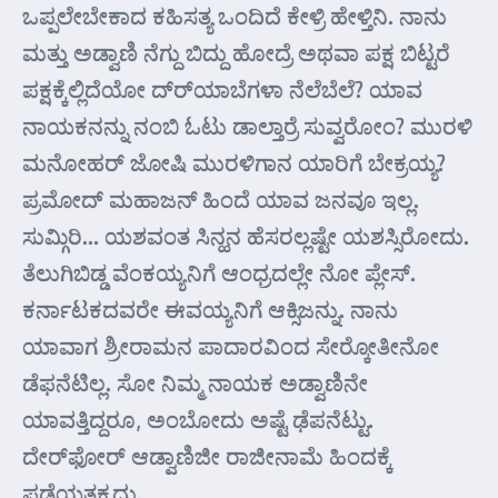
ಒಪ್ಪಲೇಬೇಕಾದ ಕಹಿಸತ್ಯ ಒಂದಿದೆ ಕೇಳ್ರಿ ಹೇಳ್ತಿನಿ. ನಾನು
ಮತ್ತು ಅಡ್ವಾಣಿ ನೆಗ್ದು ಬಿದ್ದು ಹೋದ್ರೆ ಅಥವಾ ಪಕ್ಷ ಬಿಟ್ಟರೆ
ಪಕ್ಷಕ್ಕೆಲ್ಲಿದೆಯೋ ದ್ರ್‍ಯಾಬೆಗಳಾ ನೆಲೆಬೆಲೆ? ಯಾವ
ನಾಯಕನನ್ನು ನಂಬಿ ಓಟು ಡಾಲ್ತಾರ್‍ರೆ ಸುವ್ವರೋಂ? ಮುರಳಿ
ಮನೋಹರ್‍ ಜೋಷಿ ಮುರಳಿಗಾನ ಯಾರಿಗೆ ಬೇಕ್ರಯ್ಯ?
ಪ್ರಮೋದ್ ಮಹಾಜನ್ ಹಿಂದೆ ಯಾವ ಜನವೂ ಇಲ್ಲ.
ಸುಮ್ಗಿರಿ… ಯಶವಂತ ಸಿನ್ಹನ ಹೆಸರಲ್ಲಷ್ಟೇ ಯಶಸ್ಸಿರೋದು.
ತೆಲುಗಿಬಿಡ್ಡ ವೆಂಕಯ್ಯನಿಗೆ ಆಂಧ್ರದಲ್ಲೇ ನೋ ಪ್ಲೇಸ್.
ಕರ್ನಾಟಕದವರೇ ಈವಯ್ಯನಿಗೆ ಆಕ್ಸಿಜನ್ನು. ನಾನು
ಯಾವಾಗ ಶ್ರೀರಾಮನ ಪಾದಾರವಿಂದ ಸೇರ್‍ಕೋತೀನೋ
ಡೆಫನೆಟಿಲ್ಲ. ಸೋ ನಿಮ್ಮ ನಾಯಕ ಅಡ್ವಾಣಿನೇ
ಯಾವತ್ತಿದ್ದರೂ, ಅಂಬೋದು ಅಷ್ಟೆ ಢೆಪನೆಟ್ಟು.
ದೇರ್‌ಫೋರ್‍ ಆಡ್ವಾಣಿಜೀ ರಾಜೀನಾಮೆ ಹಿಂದಕ್ಕೆ
ಪಡೆಯತಕ್ಕದ್ದು.