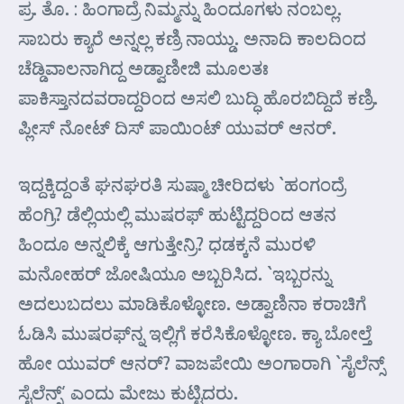
ಪ್ರ. ತೊ. : ಹಿಂಗಾದ್ರೆ ನಿಮ್ಮನ್ನು ಹಿಂದೂಗಳು ನಂಬಲ್ಲ.
ಸಾಬರು ಕ್ಯಾರೆ ಅನ್ನಲ್ಲ ಕಣ್ರಿ ನಾಯ್ಡು. ಅನಾದಿ ಕಾಲದಿಂದ
ಚೆಡ್ಡಿವಾಲನಾಗಿದ್ದ ಅಡ್ವಾಣೀಜಿ ಮೂಲತಃ
ಪಾಕಿಸ್ತಾನದವರಾದ್ದರಿಂದ ಅಸಲಿ ಬುದ್ಧಿ ಹೊರಬಿದ್ದಿದೆ ಕಣ್ರಿ.
ಪ್ಲೀಸ್ ನೋಟ್ ದಿಸ್ ಪಾಯಿಂಟ್ ಯುವರ್‍ ಆನರ್‍.
ಇದ್ದಕ್ಕಿದ್ದಂತೆ ಘನಘರತಿ ಸುಷ್ಮಾ ಚೀರಿದಳು `ಹಂಗಂದ್ರೆ
ಹೆಂಗ್ರಿ? ಡೆಲ್ಲಿಯಲ್ಲಿ ಮುಷರಫ್ ಹುಟ್ಟಿದ್ದರಿಂದ ಆತನ
ಹಿಂದೂ ಅನ್ನಲಿಕ್ಕೆ ಆಗುತ್ತೇನ್ರಿ? ಧಡಕ್ಕನೆ ಮುರಳಿ
ಮನೋಹರ್‍ ಜೋಷಿಯೂ ಅಬ್ಬರಿಸಿದ. `ಇಬ್ಬರನ್ನು
ಅದಲುಬದಲು ಮಾಡಿಕೊಳ್ಳೋಣ. ಅಡ್ವಾಣಿನಾ ಕರಾಚಿಗೆ
ಓಡಿಸಿ ಮುಷರಫ್‌ನ್ನ ಇಲ್ಲಿಗೆ ಕರೆಸಿಕೊಳ್ಳೋಣ. ಕ್ಯಾ ಬೋಲ್ತೆ
ಹೋ ಯುವರ್‍ ಆನರ್‍? ವಾಜಪೇಯಿ ಅಂಗಾರಾಗಿ `ಸೈಲೆನ್ಸ್
ಸೈಲೆನ್ಸ್’ ಎಂದು ಮೇಜು ಕುಟ್ಟಿದರು.