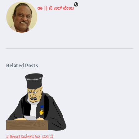
ಡಾ || ಬಿ ಎಲ್ ವೇಣು
Related Posts
ವಕೀಲರ ವಿವೇಕರಹಿತ ವರ್ತನೆ