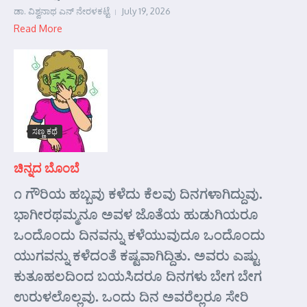
ಡಾ. ವಿಶ್ವನಾಥ ಎನ್ ನೇರಳಕಟ್ಟೆ
July 19, 2026
Read More
ಸಣ್ಣ ಕಥೆ
ಚಿನ್ನದ ಬೊಂಬೆ
೧ ಗೌರಿಯ ಹಬ್ಬವು ಕಳೆದು ಕೆಲವು ದಿನಗಳಾಗಿದ್ದುವು.
ಭಾಗೀರಥಮ್ಮನೂ ಅವಳ ಜೊತೆಯ ಹುಡುಗಿಯರೂ
ಒಂದೊಂದು ದಿನವನ್ನು ಕಳೆಯುವುದೂ ಒಂದೊಂದು
ಯುಗವನ್ನು ಕಳೆದಂತೆ ಕಷ್ಟವಾಗಿದ್ದಿತು. ಅವರು ಎಷ್ಟು
ಕುತೂಹಲದಿಂದ ಬಯಸಿದರೂ ದಿನಗಳು ಬೇಗ ಬೇಗ
ಉರುಳಲೊಲ್ಲವು. ಒಂದು ದಿನ ಅವರೆಲ್ಲರೂ ಸೇರಿ