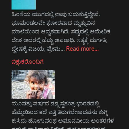
ಹಿಂಸೆಯ ಯುಗದಲ್ಲಿ ನಾವು ಬದುಕುತ್ತಿದ್ದೇವೆ.
ಭೂಮಂಡಲವೇ ಘೋರವಾದ ಮೃತ್ಯುವಿನ
ಮಾಲೆಯಿಂದ ಆವೃತವಾಗಿದೆ. ಸದ್ಯದಲ್ಲಿ ಅಮೇರಿಕ
ದೇಶ ಅದರಲ್ಲಿ ಹೆಚ್ಚು ಅಪರಾಧಿ. ಸತ್ಯಕ್ಕೆ ದುರ್ಗತಿ;
ದ್ವೇಷಕ್ಕೆ ವಿಜಯ; ಪ್ರೇಮ…
Read more…
ಬಿಕ್ಷುಕರೊಂದಿಗೆ
ಮೂವತ್ತು ವರ್ಷದ ನನ್ನ ಸ್ವತಂತ್ರ ಭಾರತದಲ್ಲಿ
ಹೆಮ್ಮೆಯಿಂದ ತಲೆ ಎತ್ತಿ ತಿರುಗಬೇಕಾದವನು ಕುಗ್ಗಿ
ಕುಸಿದು ಹೋಗುವಂಥ ಅಮಾನವೀಯ ಅಂತರಗಳ