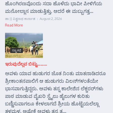
ಹೊಂಗಿರಣವೊಂದು ಸದಾ ಹೊಳೆದು ಭಾವೀ ಪೀಳಿಗೆಯ
ಮನೋಲ್ಲಾಸ ಮಾಡುತ್ತಿತ್ತು. ಆದರೆ ಈ ಮಬ್ಬುಗತ್ತ...
ಡಾ || ವಿಶ್ವನಾಥ ಕಾರ್ನಾಡ
August 2, 2026
Read More
ಸಣ್ಣ ಕಥೆ
ಇರುವುದೆಲ್ಲವ ಬಿಟ್ಟು………
ಅವಳು ಯಾವ ಹುಡುಗರ ಜೊತ ನಿಂತು ಮಾತನಾಡಿದರೂ
ಶ್ರೀಕಾಂತನಪಾಲಿಗೆ ಆ ಹುಡುಗರು ವಿಲನ್‌ಗಳಂತೆಯೇ
ಭಾಸವಾಗುತ್ತಿದ್ದರು. ಅವಳು ತನ್ನ ಕಾಲೇಜಿನ ಲೆಕ್ಚರರ್‌ಗಳು
ಪಾಠ ಮಾಡುವ ವೈಖರಿ ಸ್ಟೈಲು ಹೈಲುಗಳ ಕುರಿತು
ಬಣ್ಣಿಸುವಾಗಲೂ ಕೇಳಲಾಗದೆ ಶ್ರೀಯ ಹೊಟ್ಟೆಯಲೆಲ್ಲಾ
ತಳಮಳ. ಅಷ್ಟೇಕೆ ಅವಳು ತನ್ನ ತ...