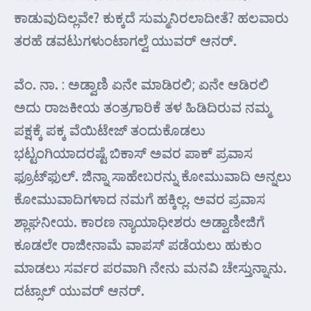
ಕಾಡುವುದಿಲ್ಲವೇ? ಕುಕ್ಕದೆ ಸುಮ್ಮನಿರಲಾದೀತೆ? ಹಲವಾರು
ತರಹೆ ಡವಟುಗಳುಂಟಾಗಲ್ವೆ ಯುವರ್‍ ಆನರ್‍.
ವೆಂ. ನಾ. : ಅಡ್ವಾಣಿ ಏನೇ ಮಾಡಿರಲಿ; ಏನೇ ಆಡಿರಲಿ
ಅದು ರಾಜಕೀಯ ತಂತ್ರಗಾರಿಕೆ ತಳ ಹಿಡಿದಿರುವ ನಮ್ಮ
ಪಕ್ಷಕ್ಕೆ ಪಕ್ಕ ವೆಯಿಟೇಜ್ ತಂದುಕೊಡಲು
ಭಟ್ಟಂಗಿಯಾದರಷ್ಟೆ ಬಿಕಾಸ್ ಅವರ ಪಾಕ್ ಪ್ರವಾಸ
ಫ್ರೂಟ್‌ಫುಲ್. ಜಿನ್ನಾ ಸಾಹೇಬರನ್ನು ಕೋಮುವಾದಿ ಅನ್ನಲು
ಕೋಮುವಾದಿಗಳಾದ ನಮಗೆ ಹಕ್ಕಿಲ್ಲ. ಅವರ ಪ್ರವಾಸ
ಶ್ಲಾಘನೀಯ. ಕಾರಣ ನ್ಯಾಯಾಧೀಶರು ಅಡ್ವಾಣೀಜಿಗೆ
ಕೂಡಲೇ ರಾಜೀನಾಮೆ ವಾಪಸ್ ಪಡೆಯಲು ಹುಕುಂ
ಮಾಡಲು ಸರ್ವರ ಪರವಾಗಿ ನೇನು ಮನವಿ ಚೇಸ್ತುನ್ನಾನು.
ದಟ್ಸಾಲ್ ಯುವರ್‍ ಆನರ್‍.