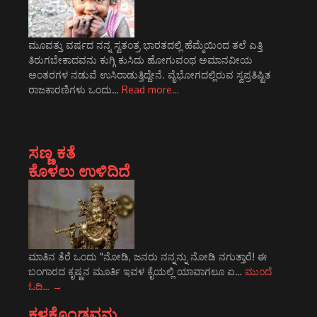
ಮೂವತ್ತು ವರ್ಷದ ನನ್ನ ಸ್ವತಂತ್ರ ಭಾರತದಲ್ಲಿ ಹೆಮ್ಮೆಯಿಂದ ತಲೆ ಎತ್ತಿ
ತಿರುಗಬೇಕಾದವನು ಕುಗ್ಗಿ ಕುಸಿದು ಹೋಗುವಂಥ ಅಮಾನವೀಯ
ಅಂತರಗಳ ನಡುವೆ ಉಸಿರಾಡುತ್ತಿದ್ದೇನೆ. ವೈಭೋಗದಲ್ಲಿರುವ ಸ್ವಪ್ರತಿಷ್ಟಿತ
ರಾಜಕಾರಣಿಗಳು ಒಂದು…
Read more…
ಸಣ್ಣ ಕತೆ
ಕೊಳಲು ಉಳಿದಿದೆ
ಮಾತಿನ ತೆರೆ ಒಂದು "ನೋಡಿ, ಜನರು ನನ್ನನ್ನು ನೋಡಿ ನಗುತ್ತಾರೆ! ಈ
ಬಂಗಾರದ ಕೃಷ್ಣನ ಮೂರ್ತಿ ಇವಳ ಕೈಯಲ್ಲಿ ಯಾವಾಗಲೂ ಏ…
ಮುಂದೆ
ಓದಿ…
→
ಕಳಕೊಂಡವನು