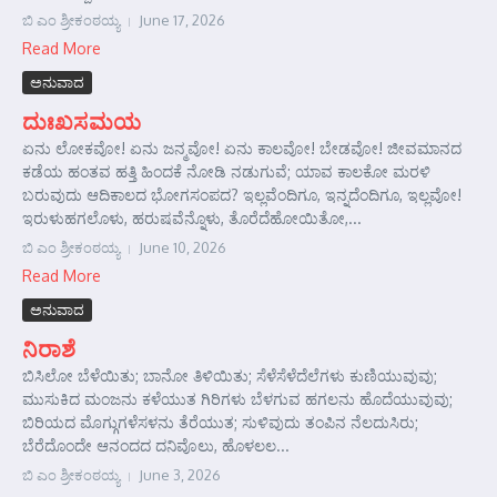
ಬಿ ಎಂ ಶ್ರೀಕಂಠಯ್ಯ
June 17, 2026
Read More
ಅನುವಾದ
ದುಃಖಸಮಯ
ಏನು ಲೋಕವೋ! ಏನು ಜನ್ಮವೋ! ಏನು ಕಾಲವೋ! ಬೇಡವೋ! ಜೀವಮಾನದ
ಕಡೆಯ ಹಂತವ ಹತ್ತಿ ಹಿಂದಕೆ ನೋಡಿ ನಡುಗುವೆ; ಯಾವ ಕಾಲಕೋ ಮರಳಿ
ಬರುವುದು ಆದಿಕಾಲದ ಭೋಗಸಂಪದ? ಇಲ್ಲವೆಂದಿಗೂ, ಇನ್ನದೆಂದಿಗೂ, ಇಲ್ಲವೋ!
ಇರುಳುಹಗಲೊಳು, ಹರುಷವೆನ್ನೊಳು, ತೊರೆದೆಹೋಯಿತೋ,...
ಬಿ ಎಂ ಶ್ರೀಕಂಠಯ್ಯ
June 10, 2026
Read More
ಅನುವಾದ
ನಿರಾಶೆ
ಬಿಸಿಲೋ ಬೆಳೆಯಿತು; ಬಾನೋ ತಿಳಿಯಿತು; ಸೆಳೆಸೆಳೆದೆಲೆಗಳು ಕುಣಿಯುವುವು;
ಮುಸುಕಿದ ಮಂಜನು ಕಳೆಯುತ ಗಿರಿಗಳು ಬೆಳಗುವ ಹಗಲನು ಹೊದೆಯುವುವು;
ಬಿರಿಯದ ಮೊಗ್ಗುಗಳೆಸಳನು ತೆರೆಯುತ; ಸುಳಿವುದು ತಂಪಿನ ನೆಲದುಸಿರು;
ಬೆರೆದೊಂದೇ ಆನಂದದ ದನಿವೊಲು, ಹೊಳಲಲ...
ಬಿ ಎಂ ಶ್ರೀಕಂಠಯ್ಯ
June 3, 2026