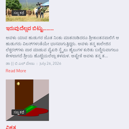
ಸಣ್ಣ ಕಥೆ
ಇರುವುದೆಲ್ಲವ ಬಿಟ್ಟು………
ಅವಳು ಯಾವ ಹುಡುಗರ ಜೊತ ನಿಂತು ಮಾತನಾಡಿದರೂ ಶ್ರೀಕಾಂತನಪಾಲಿಗೆ ಆ
ಹುಡುಗರು ವಿಲನ್‌ಗಳಂತೆಯೇ ಭಾಸವಾಗುತ್ತಿದ್ದರು. ಅವಳು ತನ್ನ ಕಾಲೇಜಿನ
ಲೆಕ್ಚರರ್‌ಗಳು ಪಾಠ ಮಾಡುವ ವೈಖರಿ ಸ್ಟೈಲು ಹೈಲುಗಳ ಕುರಿತು ಬಣ್ಣಿಸುವಾಗಲೂ
ಕೇಳಲಾಗದೆ ಶ್ರೀಯ ಹೊಟ್ಟೆಯಲೆಲ್ಲಾ ತಳಮಳ. ಅಷ್ಟೇಕೆ ಅವಳು ತನ್ನ ತ...
ಡಾ || ಬಿ ಎಲ್ ವೇಣು
July 26, 2026
Read More
ಸಣ್ಣ ಕಥೆ
ವಿಕೃತ