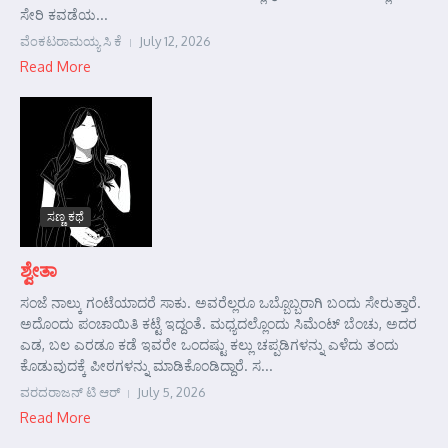
ಸೇರಿ ಕವಡೆಯ...
ವೆಂಕಟರಾಮಯ್ಯ ಸಿ ಕೆ
July 12, 2026
Read More
ಸಣ್ಣ ಕಥೆ
ಶ್ವೇತಾ
ಸಂಜೆ ನಾಲ್ಕು ಗಂಟೆಯಾದರೆ ಸಾಕು. ಅವರೆಲ್ಲರೂ ಒಬ್ಬೊಬ್ಬರಾಗಿ ಬಂದು ಸೇರುತ್ತಾರೆ.
ಅದೊಂದು ಪಂಚಾಯಿತಿ ಕಟ್ಟೆ ಇದ್ದಂತೆ. ಮಧ್ಯದಲ್ಲೊಂದು ಸಿಮೆಂಟ್ ಬೆಂಚು, ಅದರ
ಎಡ, ಬಲ ಎರಡೂ ಕಡೆ ಇವರೇ ಒಂದಷ್ಟು ಕಲ್ಲು ಚಪ್ಪಡಿಗಳನ್ನು ಎಳೆದು ತಂದು
ಕೊಡುವುದಕ್ಕೆ ಪೀಠಗಳನ್ನು ಮಾಡಿಕೊಂಡಿದ್ದಾರೆ. ಸ...
ವರದರಾಜನ್ ಟಿ ಆರ್
July 5, 2026
Read More