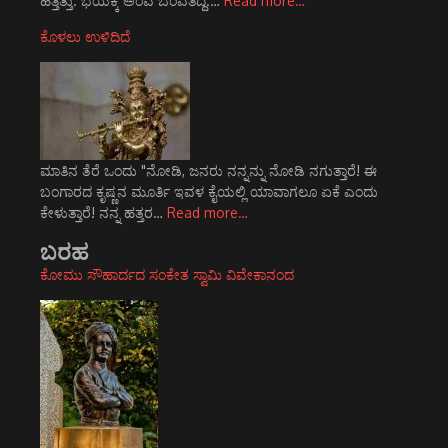
ಹತ್ತಿತ್ತು. ಭಯಕ್ಕ ಅಂವ ಬೆಂವತಿದ್ದ.…
Read more…
ಕೊಳಲು ಉಳಿದಿದೆ
ಮಾತಿನ ತೆರೆ ಒಂದು "ನೋಡಿ, ಜನರು ನನ್ನನ್ನು ನೋಡಿ ನಗುತ್ತಾರೆ! ಈ
ಬಂಗಾರದ ಕೃಷ್ಣನ ಮೂರ್ತಿ ಇವಳ ಕೈಯಲ್ಲಿ ಯಾವಾಗಲೂ ಏಕೆ ಎಂದು
ಕೇಳುತ್ತಾರೆ! ನನ್ನ ಹತ್ತರ…
Read more…
ಬರಹ
ಕೋಮು ಸೌಹಾರ್ದದ ಸಂಕೇತ ಸ್ವಾಮಿ ವಿವೇಕಾನಂದ