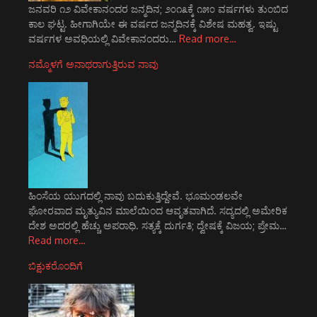
ಜನವರಿ ೧೨ ವಿವೇಕಾನಂದರ ಜನ್ಮದಿನ; ೨೦೧೩ಕ್ಕೆ ೧೫೦ ವರ್ಷಗಳು ತುಂಬಿದ
ಕಾಲ ಘಟ್ಟ. ಹೀಗಾಗಿಯೇ ಈ ವರ್ಷದ ಜನ್ಮದಿನಕ್ಕೆ ವಿಶೇಷ ಮಹತ್ವ. ಇಷ್ಟು
ವರ್ಷಗಳ ಅವಧಿಯಲ್ಲಿ ವಿವೇಕಾನಂದರು…
Read more…
ನಮ್ಮೊಳಗೆ ಅನಾಥರಾಗುತ್ತಿರುವ ನಾವು
ಹಿಂಸೆಯ ಯುಗದಲ್ಲಿ ನಾವು ಬದುಕುತ್ತಿದ್ದೇವೆ. ಭೂಮಂಡಲವೇ
ಘೋರವಾದ ಮೃತ್ಯುವಿನ ಮಾಲೆಯಿಂದ ಆವೃತವಾಗಿದೆ. ಸದ್ಯದಲ್ಲಿ ಅಮೇರಿಕ
ದೇಶ ಅದರಲ್ಲಿ ಹೆಚ್ಚು ಅಪರಾಧಿ. ಸತ್ಯಕ್ಕೆ ದುರ್ಗತಿ; ದ್ವೇಷಕ್ಕೆ ವಿಜಯ; ಪ್ರೇಮ…
Read more…
ಬಿಕ್ಷುಕರೊಂದಿಗೆ