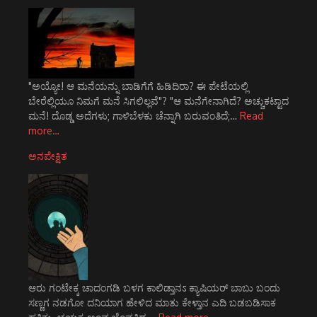
"ಅಯ್ಯೋ! ಆ ಮನೆಯನ್ನು ಬಾಡಿಗೆಗೆ ಹಿಡಿದಿರಾ? ಈ ಪೇಟೆಯಲ್ಲಿ
ಬೇರೆಲ್ಲಿಯೂ ನಿಮಗೆ ಮನೆ ಸಿಗಲಿಲ್ಲವೆ"? "ಆ ಮನೆಗೇನಾಗಿದೆ? ಅಚ್ಚುಕಟ್ಟಾದ
ಮನೆ! ದೊಡ್ಡ ಅದೆಗಳು; ಗಾಳಿಬೆಳಕು ಚೆನ್ನಾಗಿ ಬರುವಂತಿದೆ;…
Read
more…
ಅನಪೇಕ್ಷಿತ
ಆರು ಗಂಟೇಕ್ಕ ಚಾದಂಗಡಿ ಬಳಗ ಕಾಲಿಡ್ತಾನಽ ಕ್ಯಾಷಿಯರ್ ಬಾಬು ಬಂದು
ಸಣ್ಣಗ ನಡಗೋ ದನಿಯಾಗ ಹೇಳಿದ ಮಾತು ಕೇಳ್ತಾನ ಎದಿ ಬಡಬಡಿಸಾಕ