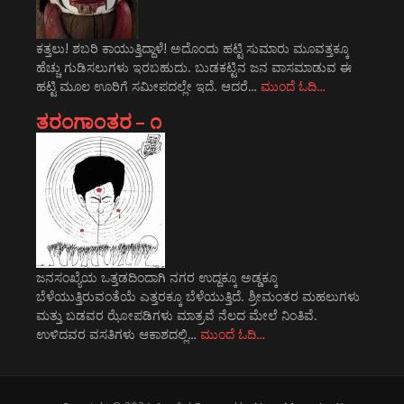
ಕತ್ತಲು! ಶಬರಿ ಕಾಯುತ್ತಿದ್ದಾಳೆ! ಅದೊಂದು ಹಟ್ಟಿ ಸುಮಾರು ಮೂವತ್ತಕ್ಕೂ
ಹೆಚ್ಚು ಗುಡಿಸಲುಗಳು ಇರಬಹುದು. ಬುಡಕಟ್ಟಿನ ಜನ ವಾಸಮಾಡುವ ಈ
ಹಟ್ಟಿ ಮೂಲ ಊರಿಗೆ ಸಮೀಪದಲ್ಲೇ ಇದೆ. ಆದರೆ…
ಮುಂದೆ ಓದಿ…
ತರಂಗಾಂತರ – ೧
ಜನಸಂಖ್ಯೆಯ ಒತ್ತಡದಿಂದಾಗಿ ನಗರ ಉದ್ದಕ್ಕೂ ಅಡ್ಡಕ್ಕೂ
ಬೆಳೆಯುತ್ತಿರುವಂತೆಯೆ ಎತ್ತರಕ್ಕೂ ಬೆಳೆಯುತ್ತಿದೆ. ಶ್ರೀಮಂತರ ಮಹಲುಗಳು
ಮತ್ತು ಬಡವರ ಝೋಪಡಿಗಳು ಮಾತ್ರವೆ ನೆಲದ ಮೇಲೆ ನಿಂತಿವೆ.
ಉಳಿದವರ ವಸತಿಗಳು ಆಕಾಶದಲ್ಲಿ…
ಮುಂದೆ ಓದಿ…