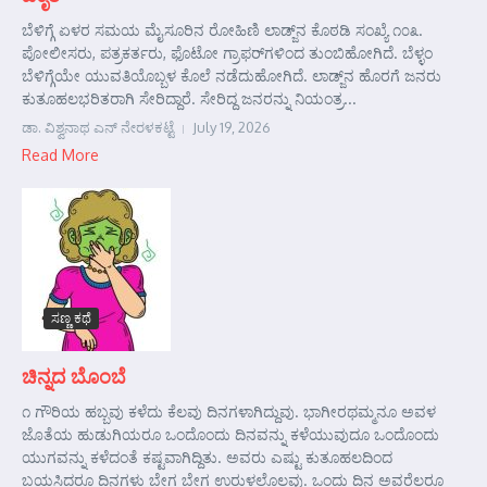
ಬೆಳಿಗ್ಗೆ ಏಳರ ಸಮಯ ಮೈಸೂರಿನ ರೋಹಿಣಿ ಲಾಡ್ಜ್‌ನ ಕೊಠಡಿ ಸಂಖ್ಯೆ ೧೦೩.
ಪೋಲೀಸರು, ಪತ್ರಕರ್ತರು, ಫೊಟೋ ಗ್ರಾಫರ್‌ಗಳಿಂದ ತುಂಬಿಹೋಗಿದೆ. ಬೆಳ್ಳಂ
ಬೆಳಿಗ್ಗೆಯೇ ಯುವತಿಯೊಬ್ಬಳ ಕೊಲೆ ನಡೆದುಹೋಗಿದೆ. ಲಾಡ್ಜ್‌ನ ಹೊರಗೆ ಜನರು
ಕುತೂಹಲಭರಿತರಾಗಿ ಸೇರಿದ್ದಾರೆ. ಸೇರಿದ್ದ ಜನರನ್ನು ನಿಯಂತ್ರ...
ಡಾ. ವಿಶ್ವನಾಥ ಎನ್ ನೇರಳಕಟ್ಟೆ
July 19, 2026
Read More
ಸಣ್ಣ ಕಥೆ
ಚಿನ್ನದ ಬೊಂಬೆ
೧ ಗೌರಿಯ ಹಬ್ಬವು ಕಳೆದು ಕೆಲವು ದಿನಗಳಾಗಿದ್ದುವು. ಭಾಗೀರಥಮ್ಮನೂ ಅವಳ
ಜೊತೆಯ ಹುಡುಗಿಯರೂ ಒಂದೊಂದು ದಿನವನ್ನು ಕಳೆಯುವುದೂ ಒಂದೊಂದು
ಯುಗವನ್ನು ಕಳೆದಂತೆ ಕಷ್ಟವಾಗಿದ್ದಿತು. ಅವರು ಎಷ್ಟು ಕುತೂಹಲದಿಂದ
ಬಯಸಿದರೂ ದಿನಗಳು ಬೇಗ ಬೇಗ ಉರುಳಲೊಲ್ಲವು. ಒಂದು ದಿನ ಅವರೆಲ್ಲರೂ