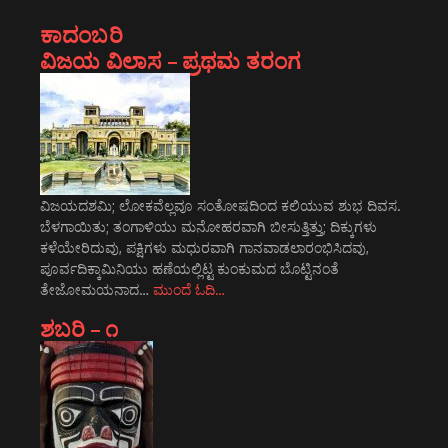
ಕಾದಂಬರಿ
ವಿಜಯ ವಿಲಾಸ – ಪ್ರಥಮ ತರಂಗ
ವಿಜಯದಶಮಿ; ಲೋಕವೆಲ್ಲವೂ ಸಂತೋಷದಿಂದ ಕಲಿಯುವ ಶುಭ ದಿವಸ.
ಬೆಳಗಾಯಿತು; ತಂಗಾಳಿಯು ಮನೋಹರವಾಗಿ ಬೀಸುತ್ತಿತ್ತು; ದಿಕ್ಕುಗಳು
ಕಳೆಯೇರಿದುವು, ಪಕ್ಷಿಗಳು ಮಧುರವಾಗಿ ಗಾನವಾಡಲಾರಂಭಿಸಿದವು,
ಪೂರ್ವದಿಕ್ಕಾಮಿನಿಯು ಹಣೆಯಲ್ಲಿಟ್ಟ ಕುಂಕುಮದ ಬೊಟ್ಟಿನಂತೆ
ತೇಜೋಮಯನಾದ…
ಮುಂದೆ ಓದಿ…
ಶಬರಿ – ೧