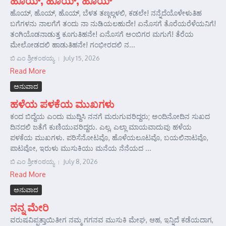
ಹೊಯ್, ಹೊಯ್, ಹೊಯ್
ಹೊಯ್, ಹೊಯ್, ಹೊಯ್, ಬೆಳತ ತಣ್ಗಲ್ಗಳಲಿ, ಕಡಲೇ! ನನ್ನೆದೆಯೊಳೇಳುತಿಹ
ಬಗೆಗಳನು ನಾಲಗೆಗೆ ತಂದು ನಾ ನುಡಿಯಲಹುದೇ! ಏನೊಸಗೆ ತೊರೆಯರೆಳೆಯನಿಗೆ!
ತಂಗಿಯೊಡನಾಡುತ್ತ ಕೂಗುತಿಹನೇ! ಏನೊಸಗೆ ಅಂಬಿಗರ ಮಗುಗೆ! ತೆರೆಯ
ಮೇಲೋಡದಲಿ ಹಾಡುತಿಹನೇ! ಗಂಭೀರದಲಿ ನ...
ಬಿ ಎಂ ಶ್ರೀಕಂಠಯ್ಯ
July 15, 2026
Read More
ಅನುವಾದ
ಹಳೆಯ ಪಳಕೆಯ ಮುಖಗಳು
ಕಂದ ಬಿದ್ದೆಯ ಎಂದು ಮುದ್ದಿಸಿ ನನಗೆ ಮರುಗುವರಿದ್ದರು; ಅಂದಿನೋದಿನ ಸುಖದ
ದಿನದಲಿ ಜತೆಗೆ ಕುಣಿಯುವರಿದ್ದರು. ಎಲ್ಲ, ಎಲ್ಲಾ ಮಾಯವಾದುವು ಹಳೆಯ
ಪಳಕೆಯ ಮುಖಗಳು. ಪರಿಸೆನೋಟವೊ, ಹೊಳೆಯಲೂಟವೊ, ಬಯಲಿನಾಟವೊ,
ಪಾಟವೋ, ಇರುಳು ಮುಸುಕಿಯು ಮನೆಯ ನೆನೆಯದ ...
ಬಿ ಎಂ ಶ್ರೀಕಂಠಯ್ಯ
July 8, 2026
Read More
ಅನುವಾದ
ನನ್ನ ಮೇರಿ
ವರುಷವಿಪ್ಪತ್ತಾಯಿತೀಗ ನಮ್ಮ ಗಗನವ ಮುಸುಕಿ ಮೇಘ, ಆಹ, ಇನ್ನಿದೆ ಕಡೆಯದಾಗ,