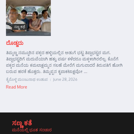
ಸಣ್ಣ ಕಥೆ
ದೊಡ್ಡದು
ತಿಮ್ಮಣ್ಣ ನಮ್ಮೂರಿನ ಪಕ್ಕದ ಹಳ್ಳಿಯಲ್ಲಿನ ಅಡುಗೆ ಭಟ್ಟ ತಿಪ್ಪಾಭಟ್ಟರ ಮಗ.
ತಿಪ್ಪಾಭಟ್ಟರಿಗೆ ಮದುವೆಯಾಗಿ ಹತ್ತು ವರ್ಷ ಕಳೆದರೂ ಮಕ್ಕಳಾಗಿರಲಿಲ್ಲ. ಕೊನೆಗೆ
ಪಕ್ಕದ ಮನೆಯ ಕಮಲಾಕ್ಷಮ್ಮನ ಸಲಹೆ ಮೇರೆಗೆ ಮಗುವಾದರೆ ತಿರುಪತಿಗೆ ಹೋಗಿ
ಬರುವ ಹರಕೆ ಹೊತ್ತರು. ತಿಮ್ಮಪ್ಪನ ಕೃಪಾಕಟಾಕ್ಷವೋ ...
ತೈರೊಳ್ಳಿ ಮಂಜುನಾಥ ಉಡುಪ
June 28, 2026
Read More
ಸಣ್ಣ ಕತೆ
ಮನೆಯಲ್ಲಿ ಭೂತ ಸಂಚಾರ