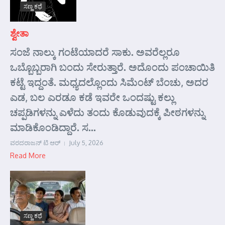
ಸಣ್ಣ ಕಥೆ
ಶ್ವೇತಾ
ಸಂಜೆ ನಾಲ್ಕು ಗಂಟೆಯಾದರೆ ಸಾಕು. ಅವರೆಲ್ಲರೂ
ಒಬ್ಬೊಬ್ಬರಾಗಿ ಬಂದು ಸೇರುತ್ತಾರೆ. ಅದೊಂದು ಪಂಚಾಯಿತಿ
ಕಟ್ಟೆ ಇದ್ದಂತೆ. ಮಧ್ಯದಲ್ಲೊಂದು ಸಿಮೆಂಟ್ ಬೆಂಚು, ಅದರ
ಎಡ, ಬಲ ಎರಡೂ ಕಡೆ ಇವರೇ ಒಂದಷ್ಟು ಕಲ್ಲು
ಚಪ್ಪಡಿಗಳನ್ನು ಎಳೆದು ತಂದು ಕೊಡುವುದಕ್ಕೆ ಪೀಠಗಳನ್ನು
ಮಾಡಿಕೊಂಡಿದ್ದಾರೆ. ಸ...
ವರದರಾಜನ್ ಟಿ ಆರ್
July 5, 2026
Read More
ಸಣ್ಣ ಕಥೆ