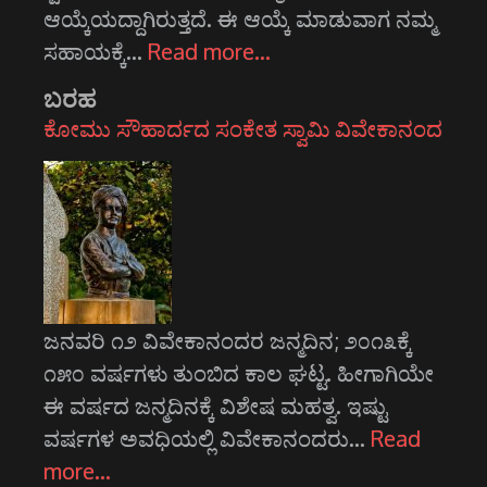
ಆಯ್ಕೆಯದ್ದಾಗಿರುತ್ತದೆ. ಈ ಆಯ್ಕೆ ಮಾಡುವಾಗ ನಮ್ಮ
ಸಹಾಯಕ್ಕೆ…
Read more…
ಬರಹ
ಕೋಮು ಸೌಹಾರ್ದದ ಸಂಕೇತ ಸ್ವಾಮಿ ವಿವೇಕಾನಂದ
ಜನವರಿ ೧೨ ವಿವೇಕಾನಂದರ ಜನ್ಮದಿನ; ೨೦೧೩ಕ್ಕೆ
೧೫೦ ವರ್ಷಗಳು ತುಂಬಿದ ಕಾಲ ಘಟ್ಟ. ಹೀಗಾಗಿಯೇ
ಈ ವರ್ಷದ ಜನ್ಮದಿನಕ್ಕೆ ವಿಶೇಷ ಮಹತ್ವ. ಇಷ್ಟು
ವರ್ಷಗಳ ಅವಧಿಯಲ್ಲಿ ವಿವೇಕಾನಂದರು…
Read
more…