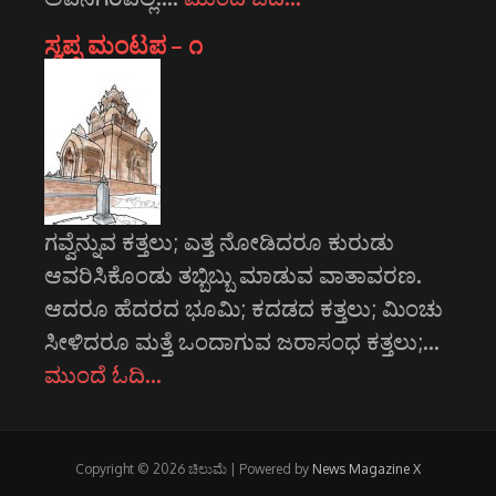
ಸ್ವಪ್ನ ಮಂಟಪ – ೧
ಗವ್ವೆನ್ನುವ ಕತ್ತಲು; ಎತ್ತ ನೋಡಿದರೂ ಕುರುಡು
ಆವರಿಸಿಕೊಂಡು ತಬ್ಬಿಬ್ಬು ಮಾಡುವ ವಾತಾವರಣ.
ಆದರೂ ಹೆದರದ ಭೂಮಿ; ಕದಡದ ಕತ್ತಲು; ಮಿಂಚು
ಸೀಳಿದರೂ ಮತ್ತೆ ಒಂದಾಗುವ ಜರಾಸಂಧ ಕತ್ತಲು;…
ಮುಂದೆ ಓದಿ…
Copyright © 2026 ಚಿಲುಮೆ | Powered by
News Magazine X