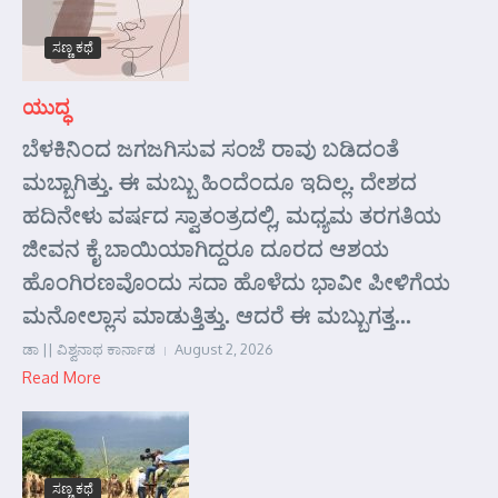
ಸಣ್ಣ ಕಥೆ
ಯುದ್ಧ
ಬೆಳಕಿನಿಂದ ಜಗಜಗಿಸುವ ಸಂಜೆ ರಾವು ಬಡಿದಂತೆ
ಮಬ್ಬಾಗಿತ್ತು. ಈ ಮಬ್ಬು ಹಿಂದೆಂದೂ ಇದಿಲ್ಲ. ದೇಶದ
ಹದಿನೇಳು ವರ್ಷದ ಸ್ವಾತಂತ್ರದಲ್ಲಿ, ಮಧ್ಯಮ ತರಗತಿಯ
ಜೀವನ ಕೈ ಬಾಯಿಯಾಗಿದ್ದರೂ ದೂರದ ಆಶಯ
ಹೊಂಗಿರಣವೊಂದು ಸದಾ ಹೊಳೆದು ಭಾವೀ ಪೀಳಿಗೆಯ
ಮನೋಲ್ಲಾಸ ಮಾಡುತ್ತಿತ್ತು. ಆದರೆ ಈ ಮಬ್ಬುಗತ್ತ...
ಡಾ || ವಿಶ್ವನಾಥ ಕಾರ್ನಾಡ
August 2, 2026
Read More
ಸಣ್ಣ ಕಥೆ