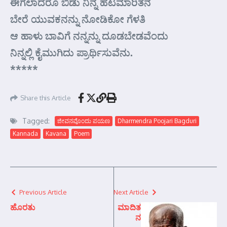
ಈಗಲಾದರೂ ಬಿಡು ನಿನ್ನ ಹಟಮಾರಿತನ
ಬೇರೆ ಯುವಕನನ್ನು ನೋಡಿಕೋ ಗೆಳತಿ
ಆ ಹಾಳು ಬಾವಿಗೆ ನನ್ನನ್ನು ದೂಡಬೇಡವೆಂದು
ನಿನ್ನಲ್ಲಿ ಕೈಮುಗಿದು ಪ್ರಾರ್ಥಿಸುವೆನು.
*****
Share this Article
Tagged:
ಜೀವನವೊಂದು ಪಯಣ
Dharmendra Poojari Bagduri
Kannada
Kavana
Poem
Previous Article
Next Article
ಹೊರತು
ಮಾದಿತ
ನ