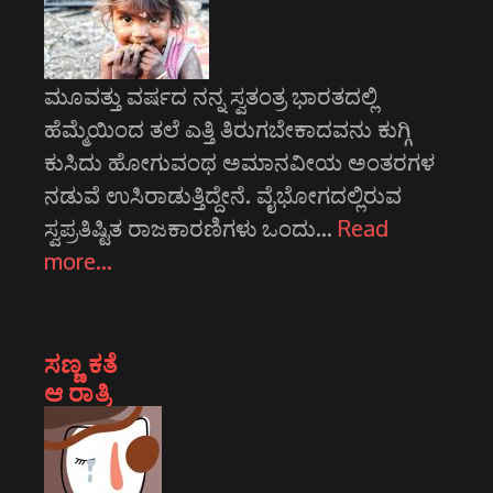
ಮೂವತ್ತು ವರ್ಷದ ನನ್ನ ಸ್ವತಂತ್ರ ಭಾರತದಲ್ಲಿ
ಹೆಮ್ಮೆಯಿಂದ ತಲೆ ಎತ್ತಿ ತಿರುಗಬೇಕಾದವನು ಕುಗ್ಗಿ
ಕುಸಿದು ಹೋಗುವಂಥ ಅಮಾನವೀಯ ಅಂತರಗಳ
ನಡುವೆ ಉಸಿರಾಡುತ್ತಿದ್ದೇನೆ. ವೈಭೋಗದಲ್ಲಿರುವ
ಸ್ವಪ್ರತಿಷ್ಟಿತ ರಾಜಕಾರಣಿಗಳು ಒಂದು…
Read
more…
ಸಣ್ಣ ಕತೆ
ಆ ರಾತ್ರಿ