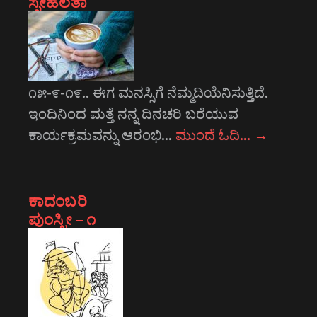
ಸ್ನೇಹಲತಾ
೧೫-೯-೧೯.. ಈಗ ಮನಸ್ಸಿಗೆ ನೆಮ್ಮದಿಯೆನಿಸುತ್ತಿದೆ.
ಇಂದಿನಿಂದ ಮತ್ತೆ ನನ್ನ ದಿನಚರಿ ಬರೆಯುವ
ಕಾರ್ಯಕ್ರಮವನ್ನು ಆರಂಭಿ…
ಮುಂದೆ ಓದಿ…
→
ಕಾದಂಬರಿ
ಪುಂಸ್ತ್ರೀ – ೧