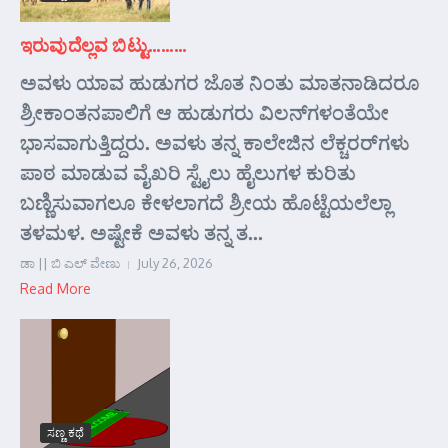
ಇರುವುದೆಲ್ಲವ ಬಿಟ್ಟು………
ಅವಳು ಯಾವ ಹುಡುಗರ ಜೊತ ನಿಂತು ಮಾತನಾಡಿದರೂ
ಶ್ರೀಕಾಂತನಪಾಲಿಗೆ ಆ ಹುಡುಗರು ವಿಲನ್‌ಗಳಂತೆಯೇ
ಭಾಸವಾಗುತ್ತಿದ್ದರು. ಅವಳು ತನ್ನ ಕಾಲೇಜಿನ ಲೆಕ್ಚರರ್‌ಗಳು
ಪಾಠ ಮಾಡುವ ವೈಖರಿ ಸ್ಟೈಲು ಹೈಲುಗಳ ಕುರಿತು
ಬಣ್ಣಿಸುವಾಗಲೂ ಕೇಳಲಾಗದೆ ಶ್ರೀಯ ಹೊಟ್ಟೆಯಲೆಲ್ಲಾ
ತಳಮಳ. ಅಷ್ಟೇಕೆ ಅವಳು ತನ್ನ ತ...
ಡಾ || ಬಿ ಎಲ್ ವೇಣು
July 26, 2026
Read More
ಸಣ್ಣ ಕಥೆ