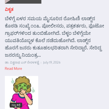
ವಿಕೃತ
ಬೆಳಿಗ್ಗೆ ಏಳರ ಸಮಯ ಮೈಸೂರಿನ ರೋಹಿಣಿ ಲಾಡ್ಜ್‌ನ
ಕೊಠಡಿ ಸಂಖ್ಯೆ ೧೦೩. ಪೋಲೀಸರು, ಪತ್ರಕರ್ತರು, ಫೊಟೋ
ಗ್ರಾಫರ್‌ಗಳಿಂದ ತುಂಬಿಹೋಗಿದೆ. ಬೆಳ್ಳಂ ಬೆಳಿಗ್ಗೆಯೇ
ಯುವತಿಯೊಬ್ಬಳ ಕೊಲೆ ನಡೆದುಹೋಗಿದೆ. ಲಾಡ್ಜ್‌ನ
ಹೊರಗೆ ಜನರು ಕುತೂಹಲಭರಿತರಾಗಿ ಸೇರಿದ್ದಾರೆ. ಸೇರಿದ್ದ
ಜನರನ್ನು ನಿಯಂತ್ರ...
ಡಾ. ವಿಶ್ವನಾಥ ಎನ್ ನೇರಳಕಟ್ಟೆ
July 19, 2026
Read More
ಸಣ್ಣ ಕಥೆ