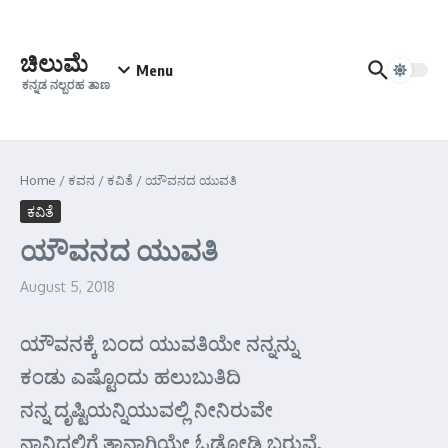
Skip to content
ಚಿಲುಮೆ
Menu
ಕನ್ನಡ ನಲ್ಬರಹ ತಾಣ
Home
/
ಕವನ
/
ಕವಿತೆ
/
ಯೌವನದ ಯುವತಿ
ಕವಿತೆ
ಯೌವನದ ಯುವತಿ
August 5, 2018
ಯೌವನಕ್ಕೆ ಬಂದ ಯುವತಿಯೇ ನನ್ನನ್ನು
ಕಂಡು ಎಷ್ಟೊಂದು ಹಲುಬುತಿದಿ
ನನ್ನ ದೃಷ್ಟಿಯನ್ನಿಯುವಲ್ಲಿ ನೀನಿರುವೇ
ನಾನಿದ್ದಲಿಗೆ ತಾನಾಗಿಯೇ ಓಡೋಡಿ ಬರುವೆ.