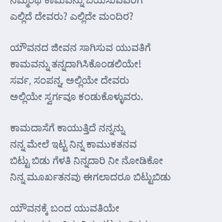
ಎಲ್ಲಿದೆ ದೇವರು? ಎಲ್ಲಿದೇ ಮಂದಿರ?
ಯೌವನದ ಜೀವನ ಸಾಗಿಸುವ ಯುವತಿಗೆ
ಕಾಮವನ್ನು ತನ್ನದಾಗಿಸಿಕೊಂಡಲಿಯೇ!
ಸರ್ವ, ಸಂಪನ್ನ, ಅಲ್ಲಿಯೇ ದೇವರು
ಅಲ್ಲಿಯೇ ಸ್ವರ್ಗವೂ ಕಂಡುಕೊಳ್ಳುವರು.
ಕಾಮದಾಸೆಗೆ ಕಾಯುತ್ತಿದೆ ನನ್ನನ್ನು
ನನ್ನ ಮೇಲೆ ಇಟ್ಟ ನಿನ್ನ ಕಾಮುಕತನವ
ಬಿಟ್ಟು ಬಿಡು ಗೆಳತಿ ನಿನ್ನದಾರಿ ನೀ ನೋಡಿಕೋ
ನಿನ್ನ ಮೂರ್ಖತನವು ಈಗಲಾದರೂ ಬಿಟ್ಟುಬಿಡು
ಯೌವನಕ್ಕೆ ಬಂದ ಯುವತಿಯೇ