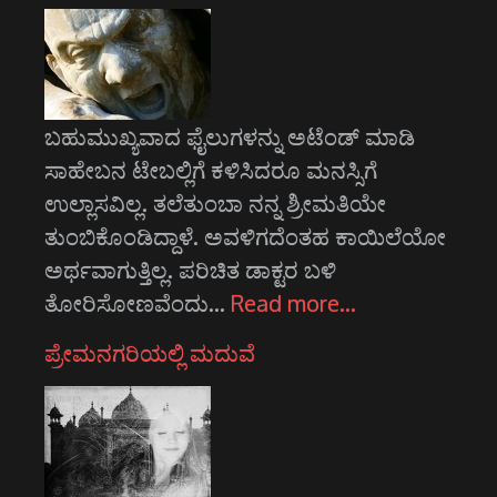
ಬಹುಮುಖ್ಯವಾದ ಫೈಲುಗಳನ್ನು ಅಟೆಂಡ್ ಮಾಡಿ
ಸಾಹೇಬನ ಟೇಬಲ್ಲಿಗೆ ಕಳಿಸಿದರೂ ಮನಸ್ಸಿಗೆ
ಉಲ್ಲಾಸವಿಲ್ಲ. ತಲೆತುಂಬಾ ನನ್ನ ಶ್ರೀಮತಿಯೇ
ತುಂಬಿಕೊಂಡಿದ್ದಾಳೆ. ಅವಳಿಗದೆಂತಹ ಕಾಯಿಲೆಯೋ
ಅರ್ಥವಾಗುತ್ತಿಲ್ಲ. ಪರಿಚಿತ ಡಾಕ್ಟರ ಬಳಿ
ತೋರಿಸೋಣವೆಂದು…
Read more…
ಪ್ರೇಮನಗರಿಯಲ್ಲಿ ಮದುವೆ