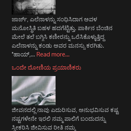
ಜಾರ್ಜ್, ಎಲೆನಾಳನ್ನು ಸಂಧಿಸಿದಾಗ ಅವಳ
ಮನೋಸ್ಥಿತಿ ಬಹಳ ಹದಗೆಟ್ಟಿತ್ತು. ಪಾರ್ಕಿನ ಬೆಂಚಿನ
ಮೇಲೆ ತಲೆ ಬಗ್ಗಿಸಿ ಕಣೀರನ್ನು ಒರೆಸಿಕೊಳ್ಳುತ್ತಿದ್ದ
ಎಲೆನಾಳನ್ನು ಕಂಡು ಅವರ ಮನಸ್ಸು ಕರಗಿತು.
"ಹಾಯ್,…
Read more…
ಒಂದೇ ದೋಣಿಯ ಪ್ರಯಾಣಿಕರು
ಜೀವನದಲ್ಲಿ ನಾವು ಎದುರಿಸುವ, ಅನುಭವಿಸುವ ಕಷ್ಟ
ನಷ್ಟಗಳೇನೇ ಇರಲಿ ನಮ್ಮ ಪಾಲಿಗೆ ಬಂದುದನ್ನು
ಸ್ವೀಕರಿಸಿ ಜೀವಿಸುವ ರೀತಿ ನಮ್ಮ