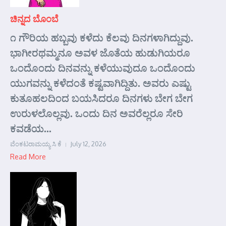
ಚಿನ್ನದ ಬೊಂಬೆ
೧ ಗೌರಿಯ ಹಬ್ಬವು ಕಳೆದು ಕೆಲವು ದಿನಗಳಾಗಿದ್ದುವು.
ಭಾಗೀರಥಮ್ಮನೂ ಅವಳ ಜೊತೆಯ ಹುಡುಗಿಯರೂ
ಒಂದೊಂದು ದಿನವನ್ನು ಕಳೆಯುವುದೂ ಒಂದೊಂದು
ಯುಗವನ್ನು ಕಳೆದಂತೆ ಕಷ್ಟವಾಗಿದ್ದಿತು. ಅವರು ಎಷ್ಟು
ಕುತೂಹಲದಿಂದ ಬಯಸಿದರೂ ದಿನಗಳು ಬೇಗ ಬೇಗ
ಉರುಳಲೊಲ್ಲವು. ಒಂದು ದಿನ ಅವರೆಲ್ಲರೂ ಸೇರಿ
ಕವಡೆಯ...
ವೆಂಕಟರಾಮಯ್ಯ ಸಿ ಕೆ
July 12, 2026
Read More