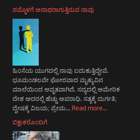
ನಮ್ಮೊಳಗೆ ಅನಾಥರಾಗುತ್ತಿರುವ ನಾವು
ಹಿಂಸೆಯ ಯುಗದಲ್ಲಿ ನಾವು ಬದುಕುತ್ತಿದ್ದೇವೆ.
ಭೂಮಂಡಲವೇ ಘೋರವಾದ ಮೃತ್ಯುವಿನ
ಮಾಲೆಯಿಂದ ಆವೃತವಾಗಿದೆ. ಸದ್ಯದಲ್ಲಿ ಅಮೇರಿಕ
ದೇಶ ಅದರಲ್ಲಿ ಹೆಚ್ಚು ಅಪರಾಧಿ. ಸತ್ಯಕ್ಕೆ ದುರ್ಗತಿ;
ದ್ವೇಷಕ್ಕೆ ವಿಜಯ; ಪ್ರೇಮ…
Read more…
ಬಿಕ್ಷುಕರೊಂದಿಗೆ