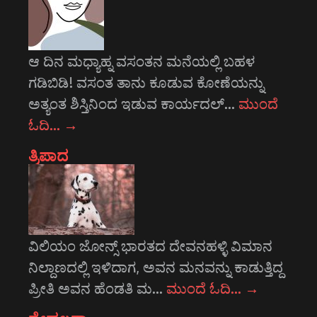
ಆ ದಿನ ಮಧ್ಯಾಹ್ನ ವಸಂತನ ಮನೆಯಲ್ಲಿ ಬಹಳ
ಗಡಿಬಿಡಿ! ವಸಂತ ತಾನು ಕೂಡುವ ಕೋಣೆಯನ್ನು
ಅತ್ಯಂತ ಶಿಸ್ತಿನಿಂದ ಇಡುವ ಕಾರ್ಯದಲ್…
ಮುಂದೆ
ಓದಿ…
→
ತ್ರಿಪಾದ
ವಿಲಿಯಂ ಜೋನ್ಸ್ ಭಾರತದ ದೇವನಹಳ್ಳಿ ವಿಮಾನ
ನಿಲ್ದಾಣದಲ್ಲಿ ಇಳಿದಾಗ, ಅವನ ಮನವನ್ನು ಕಾಡುತ್ತಿದ್ದ
ಪ್ರೀತಿ ಅವನ ಹೆಂಡತಿ ಮ…
ಮುಂದೆ ಓದಿ…
→