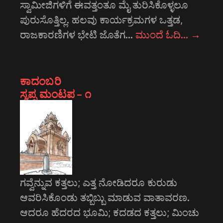
ಸ್ವಾಮೀಜಿಗಳಿಗೆ ಈವತ್ತಂತೂ ಮೈ ತುರಿಸಿಕೊಳ್ಳಲೂ
ಪುರುಸೊತ್ತಿಲ್ಲ. ಹಲವು ಕಾರ್ಯಕ್ರಮಗಳ ಒತ್ತಡ,
ರಾಜಕಾರಣಿಗಳ ಭೇಟಿ ಜೊತೆಗ…
ಮುಂದೆ ಓದಿ…
→
ಕಾದಂಬರಿ
ಸ್ವಪ್ನ ಮಂಟಪ – ೧
ಗವ್ವೆನ್ನುವ ಕತ್ತಲು; ಎತ್ತ ನೋಡಿದರೂ ಕುರುಡು
ಆವರಿಸಿಕೊಂಡು ತಬ್ಬಿಬ್ಬು ಮಾಡುವ ವಾತಾವರಣ.
ಆದರೂ ಹೆದರದ ಭೂಮಿ; ಕದಡದ ಕತ್ತಲು; ಮಿಂಚು