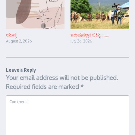
ಯುದ್ಧ
ಇರುವುದೆಲ್ಲವ ಬಿಟ್ಟು………
August 2, 2026
July 26, 2026
Leave a Reply
Your email address will not be published.
Required fields are marked
*