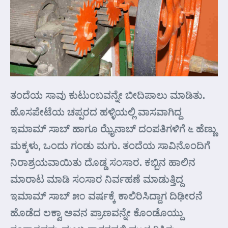
ತಂದೆಯ ಸಾವು ಕುಟುಂಬವನ್ನೇ ಬೀದಿಪಾಲು ಮಾಡಿತು.
ಹೊಸಪೇಟೆಯ ಚಪ್ಪರದ ಹಳ್ಳಿಯಲ್ಲಿ ವಾಸವಾಗಿದ್ದ
ಇಮಾಮ್ ಸಾಬ್ ಹಾಗೂ ಝೈನಾಬ್ ದಂಪತಿಗಳಿಗೆ ೬ ಹೆಣ್ಣು
ಮಕ್ಕಳು, ಒಂದು ಗಂಡು ಮಗು. ತಂದೆಯ ಸಾವಿನೊಂದಿಗೆ
ನಿರಾಶ್ರಯವಾಯಿತು ದೊಡ್ಡ ಸಂಸಾರ. ಕಬ್ಬಿನ ಹಾಲಿನ
ಮಾರಾಟ ಮಾಡಿ ಸಂಸಾರ ನಿರ್ವಹಣೆ ಮಾಡುತ್ತಿದ್ದ
ಇಮಾಮ್ ಸಾಬ್ ೫೦ ವರ್ಷಕ್ಕೆ ಕಾಲಿರಿಸಿದ್ದಾಗ ದಿಢೀರನೆ
ಹೊಡೆದ ಲಕ್ವಾ ಅವನ ಪ್ರಾಣವನ್ನೇ ಕೊಂಡೊಯ್ದು