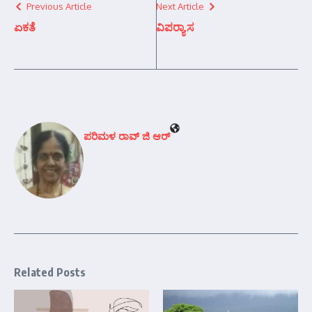
Previous Article
Next Article
ಏಕತೆ
ವಿಪರ್‍ಯಾಸ
ಪರಿಮಳ ರಾವ್ ಜಿ ಆರ್‍
Related Posts