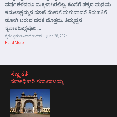
ವರ್ಷ ಕಳೆದರೂ ಮಕ್ಕಳಾಗಿರಲಿಲ್ಲ. ಕೊನೆಗೆ ಪಕ್ಕದ ಮನೆಯ
ಕಮಲಾಕ್ಷಮ್ಮನ ಸಲಹೆ ಮೇರೆಗೆ ಮಗುವಾದರೆ ತಿರುಪತಿಗೆ
ಹೋಗಿ ಬರುವ ಹರಕೆ ಹೊತ್ತರು. ತಿಮ್ಮಪ್ಪನ
ಕೃಪಾಕಟಾಕ್ಷವೋ ...
ತೈರೊಳ್ಳಿ ಮಂಜುನಾಥ ಉಡುಪ
June 28, 2026
Read More
ಸಣ್ಣ ಕತೆ
ಸರ್ವಾಧಿಕಾರಿ ನಂಜರಾಜಯ್ಯ