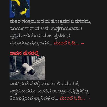
ಮಕರ ಸಂಕ್ರಮಣದ ಮಹೋತ್ಸವದ ದಿವಸವದು,
ಸೂರ್ಯನಾರಾಯಣನು ಉತ್ತರಾಯಣನಾಗಿ
ಸೃಷ್ಟಿಶೋಭೆಯೆಂಬ ಮಹಾಪ್ರದರ್ಶನ
ಸಮಾರಂಭವನ್ನು ಜಗತ…
ಮುಂದೆ ಓದಿ…
→
ಅವನ ಹೆಸರಲ್ಲಿ
ಎಂದಿನಂತೆ ಬೆಳಿಗ್ಗೆ ಮಾಮೂಲಿ ಸಮಯಕ್ಕೆ
ಎಚ್ಚರವಾದರೂ, ಎಂದಿನ ಉಲ್ಲಾಸ ನನ್ನಲ್ಲಿರಲಿಲ್ಲ.
ತಿರುಗುತ್ತಿರುವ ಫ್ಯಾನಿನತ್ತ ದ…
ಮುಂದೆ ಓದಿ…
→