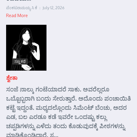
ವೆಂಕಟರಾಮಯ್ಯ ಸಿ ಕೆ
July 12, 2026
Read More
ಸಣ್ಣ ಕಥೆ
ಶ್ವೇತಾ
ಸಂಜೆ ನಾಲ್ಕು ಗಂಟೆಯಾದರೆ ಸಾಕು. ಅವರೆಲ್ಲರೂ
ಒಬ್ಬೊಬ್ಬರಾಗಿ ಬಂದು ಸೇರುತ್ತಾರೆ. ಅದೊಂದು ಪಂಚಾಯಿತಿ
ಕಟ್ಟೆ ಇದ್ದಂತೆ. ಮಧ್ಯದಲ್ಲೊಂದು ಸಿಮೆಂಟ್ ಬೆಂಚು, ಅದರ
ಎಡ, ಬಲ ಎರಡೂ ಕಡೆ ಇವರೇ ಒಂದಷ್ಟು ಕಲ್ಲು
ಚಪ್ಪಡಿಗಳನ್ನು ಎಳೆದು ತಂದು ಕೊಡುವುದಕ್ಕೆ ಪೀಠಗಳನ್ನು
ಮಾಡಿಕೊಂಡಿದ್ದಾರೆ. ಸ...