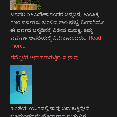
ಜನವರಿ ೧೨ ವಿವೇಕಾನಂದರ ಜನ್ಮದಿನ; ೨೦೧೩ಕ್ಕೆ
೧೫೦ ವರ್ಷಗಳು ತುಂಬಿದ ಕಾಲ ಘಟ್ಟ. ಹೀಗಾಗಿಯೇ
ಈ ವರ್ಷದ ಜನ್ಮದಿನಕ್ಕೆ ವಿಶೇಷ ಮಹತ್ವ. ಇಷ್ಟು
ವರ್ಷಗಳ ಅವಧಿಯಲ್ಲಿ ವಿವೇಕಾನಂದರು…
Read
more…
ನಮ್ಮೊಳಗೆ ಅನಾಥರಾಗುತ್ತಿರುವ ನಾವು
ಹಿಂಸೆಯ ಯುಗದಲ್ಲಿ ನಾವು ಬದುಕುತ್ತಿದ್ದೇವೆ.
ಭೂಮಂಡಲವೇ ಘೋರವಾದ ಮೃತ್ಯುವಿನ