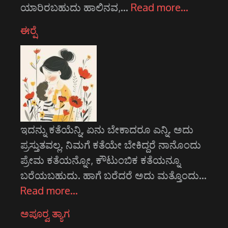
ಯಾರಿರಬಹುದು ಹಾಲಿನವ,…
Read more…
ಈರ್‍ಷೆ
ಇದನ್ನು ಕತೆಯೆನ್ನಿ, ಏನು ಬೇಕಾದರೂ ಎನ್ನಿ. ಅದು
ಪ್ರಸ್ತುತವಲ್ಲ. ನಿಮಗೆ ಕತೆಯೇ ಬೇಕಿದ್ದರೆ ನಾನೊಂದು
ಪ್ರೇಮ ಕತೆಯನ್ನೋ, ಕೌಟುಂಬಿಕ ಕತೆಯನ್ನೂ
ಬರೆಯಬಹುದು. ಹಾಗೆ ಬರೆದರೆ ಅದು ಮತ್ತೊಂದು…
Read more…
ಅಪೂರ್‍ವ ತ್ಯಾಗ