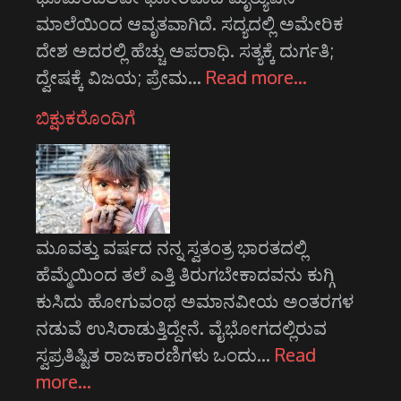
ಮಾಲೆಯಿಂದ ಆವೃತವಾಗಿದೆ. ಸದ್ಯದಲ್ಲಿ ಅಮೇರಿಕ
ದೇಶ ಅದರಲ್ಲಿ ಹೆಚ್ಚು ಅಪರಾಧಿ. ಸತ್ಯಕ್ಕೆ ದುರ್ಗತಿ;
ದ್ವೇಷಕ್ಕೆ ವಿಜಯ; ಪ್ರೇಮ…
Read more…
ಬಿಕ್ಷುಕರೊಂದಿಗೆ
ಮೂವತ್ತು ವರ್ಷದ ನನ್ನ ಸ್ವತಂತ್ರ ಭಾರತದಲ್ಲಿ
ಹೆಮ್ಮೆಯಿಂದ ತಲೆ ಎತ್ತಿ ತಿರುಗಬೇಕಾದವನು ಕುಗ್ಗಿ
ಕುಸಿದು ಹೋಗುವಂಥ ಅಮಾನವೀಯ ಅಂತರಗಳ
ನಡುವೆ ಉಸಿರಾಡುತ್ತಿದ್ದೇನೆ. ವೈಭೋಗದಲ್ಲಿರುವ
ಸ್ವಪ್ರತಿಷ್ಟಿತ ರಾಜಕಾರಣಿಗಳು ಒಂದು…
Read
more…