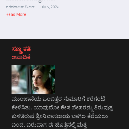
ವರದರಾಜನ್ ಟಿ ಆರ್
July 5, 2026
Read More
ಸಣ್ಣ ಕತೆ
ಆಪಾದಿತೆ
ಮುಂಜಾನೆಯ ಒಂಬತ್ತರ ಸುಮಾರಿಗೆ ಕರೆಗಂಟೆ
ಕೇಳಿಸಿತು. ಯಾವುದೋ ಕೇಸ ಪೇಪರನ್ನು ತಿರುವುತ್ತ
ಕುಳಿತಿರುವ ಶ್ರೀನಿವಾಸರಾಯ ಬಾಗಿಲ ತೆರೆಯಲು
ಬಂದ. ಬರುವಾಗ ಈ ಹೊತ್ತಿನಲ್ಲಿ ಮತ್ತೆ