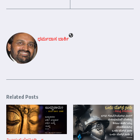
ಧರ್ಮದಾಸ ಬಾರ್ಕಿ
Related Posts
ಮಿಂಚುಳ್ಳಿ ಬೆಳಕಿಂಡಿ – ೯