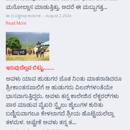
ಮನೋಲ್ಲಾಸ ಮಾಡುತ್ತಿತ್ತು. ಆದರೆ ಈ ಮಬ್ಬುಗತ್ತ...
ಡಾ || ವಿಶ್ವನಾಥ ಕಾರ್ನಾಡ
August 2, 2026
Read More
ಸಣ್ಣ ಕಥೆ
ಇರುವುದೆಲ್ಲವ ಬಿಟ್ಟು………
ಅವಳು ಯಾವ ಹುಡುಗರ ಜೊತ ನಿಂತು ಮಾತನಾಡಿದರೂ
ಶ್ರೀಕಾಂತನಪಾಲಿಗೆ ಆ ಹುಡುಗರು ವಿಲನ್‌ಗಳಂತೆಯೇ
ಭಾಸವಾಗುತ್ತಿದ್ದರು. ಅವಳು ತನ್ನ ಕಾಲೇಜಿನ ಲೆಕ್ಚರರ್‌ಗಳು
ಪಾಠ ಮಾಡುವ ವೈಖರಿ ಸ್ಟೈಲು ಹೈಲುಗಳ ಕುರಿತು
ಬಣ್ಣಿಸುವಾಗಲೂ ಕೇಳಲಾಗದೆ ಶ್ರೀಯ ಹೊಟ್ಟೆಯಲೆಲ್ಲಾ
ತಳಮಳ. ಅಷ್ಟೇಕೆ ಅವಳು ತನ್ನ ತ...