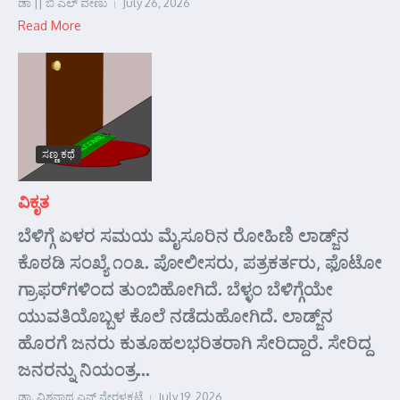
ಡಾ || ಬಿ ಎಲ್ ವೇಣು
July 26, 2026
Read More
ಸಣ್ಣ ಕಥೆ
ವಿಕೃತ
ಬೆಳಿಗ್ಗೆ ಏಳರ ಸಮಯ ಮೈಸೂರಿನ ರೋಹಿಣಿ ಲಾಡ್ಜ್‌ನ
ಕೊಠಡಿ ಸಂಖ್ಯೆ ೧೦೩. ಪೋಲೀಸರು, ಪತ್ರಕರ್ತರು, ಫೊಟೋ
ಗ್ರಾಫರ್‌ಗಳಿಂದ ತುಂಬಿಹೋಗಿದೆ. ಬೆಳ್ಳಂ ಬೆಳಿಗ್ಗೆಯೇ
ಯುವತಿಯೊಬ್ಬಳ ಕೊಲೆ ನಡೆದುಹೋಗಿದೆ. ಲಾಡ್ಜ್‌ನ
ಹೊರಗೆ ಜನರು ಕುತೂಹಲಭರಿತರಾಗಿ ಸೇರಿದ್ದಾರೆ. ಸೇರಿದ್ದ
ಜನರನ್ನು ನಿಯಂತ್ರ...
ಡಾ. ವಿಶ್ವನಾಥ ಎನ್ ನೇರಳಕಟ್ಟೆ
July 19, 2026