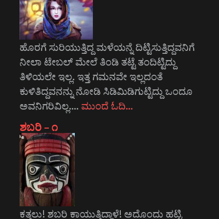
ಹೊರಗೆ ಸುರಿಯುತ್ತಿದ್ದ ಮಳೆಯನ್ನೆ ದಿಟ್ಟಿಸುತ್ತಿದ್ದವನಿಗೆ
ನೀಲಾ ಟೇಬಲ್ ಮೇಲೆ ತಿಂಡಿ ತಟ್ಟೆ ತಂದಿಟ್ಟಿದ್ದು
ತಿಳಿಯಲೇ ಇಲ್ಲ. ಇತ್ತ ಗಮನವೇ ಇಲ್ಲದಂತೆ
ಕುಳಿತಿದ್ದವನನ್ನು ನೋಡಿ ಸಿಡಿಮಿಡಿಗುಟ್ಟಿದ್ದು ಒಂದೂ
ಅವನಿಗರಿವಿಲ್ಲ.…
ಮುಂದೆ ಓದಿ…
ಶಬರಿ – ೧
ಕತ್ತಲು! ಶಬರಿ ಕಾಯುತ್ತಿದ್ದಾಳೆ! ಅದೊಂದು ಹಟ್ಟಿ