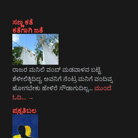
ಸಣ್ಣ ಕತೆ
ಕತೆಗಾಗಿ ಜತೆ
ರಾಜರ ಮನಿಲಿ ವಂದ್ ಮಡವಾಳವ ಬಟ್ಟೆ
ಶೆಳೀಲಿಕ್ಕಿದಿದ್ದ. ಅವನಿಗೆ ನೆಂಟ್ರ ಮನಿಗೆ ವಂದಿವ್ಸ
ಹೋಗಬೇಕು ಹೇಳಿರೆ ಸೌಡಾಗುದಿಲ್ಲ…
ಮುಂದೆ
ಓದಿ…
→
ಪ್ರಕೃತಿಬಲ