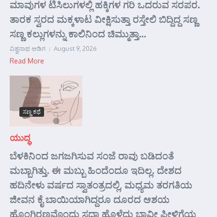
ಮಾವುಗಳ ಟಿಸಿಲುಗಳಲ್ಲಿ ಹಕ್ಕಿಗಳ ಗರಿ ಒದರುವ ಸರಪರ.
ತಾರಕ ಸ್ವರದ ಮಕ್ಕಳಾಟ ವೀಕ್ಷಿಸುತ್ತಾ ರಸ್ತೇಲಿ ಬಿದ್ದಿದ್ದ ಸಣ್ಣ
ಸಣ್ಣ ಕಲ್ಲುಗಳನ್ನು ಕಾಲಿನಿಂದ ಚಿಮ್ಮುತ್ತಾ...
ವಿಶ್ವನಾಥ ಅಡಿಗ
August 9, 2026
Read More
ಸಣ್ಣ ಕಥೆ
ಯುದ್ಧ
ಬೆಳಕಿನಿಂದ ಜಗಜಗಿಸುವ ಸಂಜೆ ರಾವು ಬಡಿದಂತೆ
ಮಬ್ಬಾಗಿತ್ತು. ಈ ಮಬ್ಬು ಹಿಂದೆಂದೂ ಇದಿಲ್ಲ. ದೇಶದ
ಹದಿನೇಳು ವರ್ಷದ ಸ್ವಾತಂತ್ರದಲ್ಲಿ, ಮಧ್ಯಮ ತರಗತಿಯ
ಜೀವನ ಕೈ ಬಾಯಿಯಾಗಿದ್ದರೂ ದೂರದ ಆಶಯ
ಹೊಂಗಿರಣವೊಂದು ಸದಾ ಹೊಳೆದು ಭಾವೀ ಪೀಳಿಗೆಯ