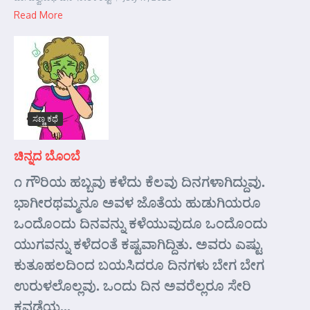
Read More
ಸಣ್ಣ ಕಥೆ
ಚಿನ್ನದ ಬೊಂಬೆ
೧ ಗೌರಿಯ ಹಬ್ಬವು ಕಳೆದು ಕೆಲವು ದಿನಗಳಾಗಿದ್ದುವು.
ಭಾಗೀರಥಮ್ಮನೂ ಅವಳ ಜೊತೆಯ ಹುಡುಗಿಯರೂ
ಒಂದೊಂದು ದಿನವನ್ನು ಕಳೆಯುವುದೂ ಒಂದೊಂದು
ಯುಗವನ್ನು ಕಳೆದಂತೆ ಕಷ್ಟವಾಗಿದ್ದಿತು. ಅವರು ಎಷ್ಟು
ಕುತೂಹಲದಿಂದ ಬಯಸಿದರೂ ದಿನಗಳು ಬೇಗ ಬೇಗ
ಉರುಳಲೊಲ್ಲವು. ಒಂದು ದಿನ ಅವರೆಲ್ಲರೂ ಸೇರಿ
ಕವಡೆಯ...