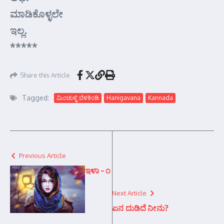
ಮಾಡಿಕೊಳ್ಳಲೇ
ಇಲ್ಲ.
*****
Share this Article
Tagged:
ಮಿಂಚುಳ್ಳಿ ಬೆಳಕಿಂಡಿ
Hanigavana
Kannada
Previous Article
ಇಳಾ – ೧
Next Article
ಏನ ದುಡಿದೆ ನೀನು?