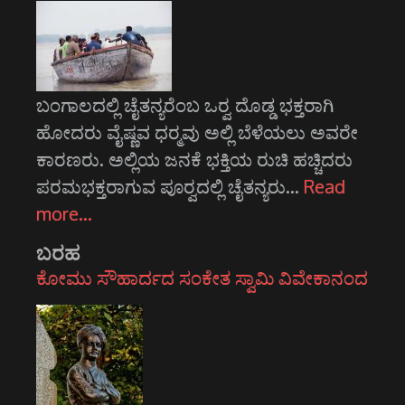
ಬಂಗಾಲದಲ್ಲಿ ಚೈತನ್ಯರೆಂಬ ಒರ್‍ವ ದೊಡ್ಡ ಭಕ್ತರಾಗಿ
ಹೋದರು ವೈಷ್ಣವ ಧರ್‍ಮವು ಅಲ್ಲಿ ಬೆಳೆಯಲು ಅವರೇ
ಕಾರಣರು. ಅಲ್ಲಿಯ ಜನಕೆ ಭಕ್ತಿಯ ರುಚಿ ಹಚ್ಚಿದರು
ಪರಮಭಕ್ತರಾಗುವ ಪೂರ್‍ವದಲ್ಲಿ ಚೈತನ್ಯರು…
Read
more…
ಬರಹ
ಕೋಮು ಸೌಹಾರ್ದದ ಸಂಕೇತ ಸ್ವಾಮಿ ವಿವೇಕಾನಂದ