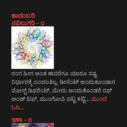
ಕಾದಂಬರಿ
ನವಿಲುಗರಿ – ೧
ರಂಗ ಹೀಗ ಅಂತ ಈವರೆಗೂ ಯಾರೂ ಸಷ್ಟ
ನಿರ್ಧಾರಕ್ಕೆ ಬಂದಂತಿಲ್ಲ. ಡೀಸೆಂಟ್ ಅಂದುಕೂಂಡಾಗ
ಮೋಸ್ಟ್‌ ಡಿಫರೆಂಟ್‌, ಮೇದು ಅಂದುಕೊಂಡರೆ ರಫ್
ಅಂಡ್ ಟಫ್, ಮುಂಗೋಪಿ ಪಟ್ಟ ಕಟ್ಟಿ…
ಮುಂದೆ
ಓದಿ…
ಇಳಾ – ೧