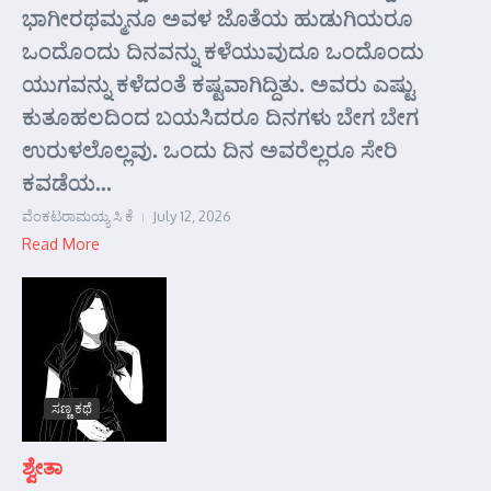
ಭಾಗೀರಥಮ್ಮನೂ ಅವಳ ಜೊತೆಯ ಹುಡುಗಿಯರೂ
ಒಂದೊಂದು ದಿನವನ್ನು ಕಳೆಯುವುದೂ ಒಂದೊಂದು
ಯುಗವನ್ನು ಕಳೆದಂತೆ ಕಷ್ಟವಾಗಿದ್ದಿತು. ಅವರು ಎಷ್ಟು
ಕುತೂಹಲದಿಂದ ಬಯಸಿದರೂ ದಿನಗಳು ಬೇಗ ಬೇಗ
ಉರುಳಲೊಲ್ಲವು. ಒಂದು ದಿನ ಅವರೆಲ್ಲರೂ ಸೇರಿ
ಕವಡೆಯ...
ವೆಂಕಟರಾಮಯ್ಯ ಸಿ ಕೆ
July 12, 2026
Read More
ಸಣ್ಣ ಕಥೆ
ಶ್ವೇತಾ