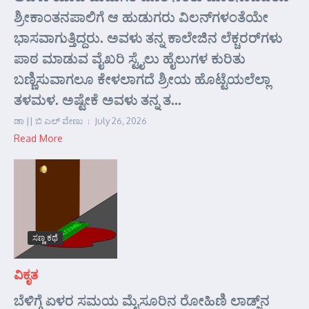
ಶ್ರೀಕಾಂತನಪಾಲಿಗೆ ಆ ಹುಡುಗರು ವಿಲನ್‌ಗಳಂತೆಯೇ
ಭಾಸವಾಗುತ್ತಿದ್ದರು. ಅವಳು ತನ್ನ ಕಾಲೇಜಿನ ಲೆಕ್ಚರರ್‌ಗಳು
ಪಾಠ ಮಾಡುವ ವೈಖರಿ ಸ್ಟೈಲು ಹೈಲುಗಳ ಕುರಿತು
ಬಣ್ಣಿಸುವಾಗಲೂ ಕೇಳಲಾಗದೆ ಶ್ರೀಯ ಹೊಟ್ಟೆಯಲೆಲ್ಲಾ
ತಳಮಳ. ಅಷ್ಟೇಕೆ ಅವಳು ತನ್ನ ತ...
ಡಾ || ಬಿ ಎಲ್ ವೇಣು
July 26, 2026
Read More
ಸಣ್ಣ ಕಥೆ
ವಿಕೃತ
ಬೆಳಿಗ್ಗೆ ಏಳರ ಸಮಯ ಮೈಸೂರಿನ ರೋಹಿಣಿ ಲಾಡ್ಜ್‌ನ