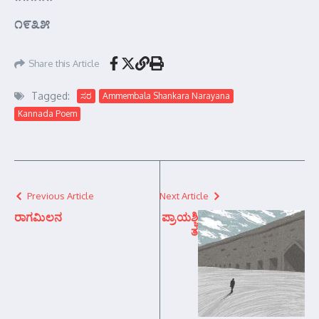
೧೯೩೫
Share this Article
Tagged:
ಸರ
Ammembala Shankara Narayana
Kannada Poem
Previous Article
Next Article
ರಾಗಮಿಲನ
ಪ್ರಾಯಶ್ಚಿ
ತ