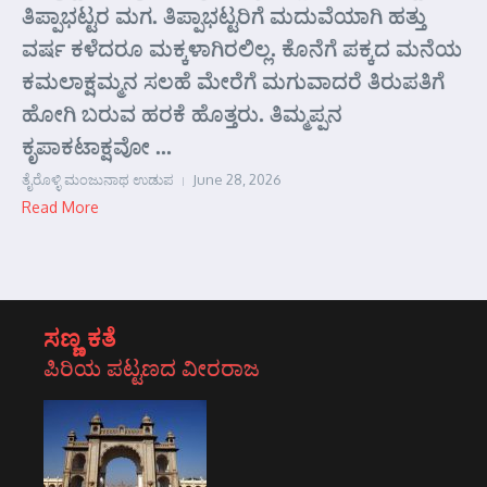
ತಿಪ್ಪಾಭಟ್ಟರ ಮಗ. ತಿಪ್ಪಾಭಟ್ಟರಿಗೆ ಮದುವೆಯಾಗಿ ಹತ್ತು
ವರ್ಷ ಕಳೆದರೂ ಮಕ್ಕಳಾಗಿರಲಿಲ್ಲ. ಕೊನೆಗೆ ಪಕ್ಕದ ಮನೆಯ
ಕಮಲಾಕ್ಷಮ್ಮನ ಸಲಹೆ ಮೇರೆಗೆ ಮಗುವಾದರೆ ತಿರುಪತಿಗೆ
ಹೋಗಿ ಬರುವ ಹರಕೆ ಹೊತ್ತರು. ತಿಮ್ಮಪ್ಪನ
ಕೃಪಾಕಟಾಕ್ಷವೋ ...
ತೈರೊಳ್ಳಿ ಮಂಜುನಾಥ ಉಡುಪ
June 28, 2026
Read More
ಸಣ್ಣ ಕತೆ
ಪಿರಿಯ ಪಟ್ಟಣದ ವೀರರಾಜ