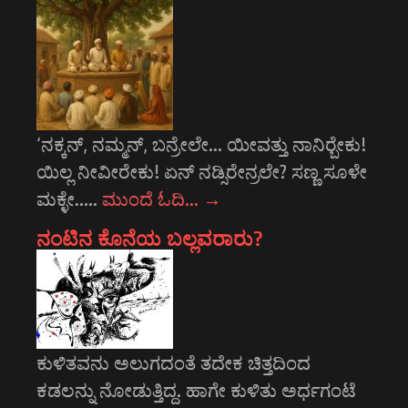
‘ನಕ್ಕನ್, ನಮ್ಮನ್, ಬನ್ರೇಲೇ... ಯೀವತ್ತು ನಾನಿರ್‍ಬೇಕು!
ಯಿಲ್ಲ ನೀವೀರೇಕು! ಏನ್ ನಡ್ಸಿರೇನ್ರಲೇ? ಸಣ್ಣ ಸೂಳೇ
ಮಕ್ಳೇ..…
ಮುಂದೆ ಓದಿ…
→
ನಂಟಿನ ಕೊನೆಯ ಬಲ್ಲವರಾರು?
ಕುಳಿತವನು ಅಲುಗದಂತೆ ತದೇಕ ಚಿತ್ತದಿಂದ
ಕಡಲನ್ನು ನೋಡುತ್ತಿದ್ದ. ಹಾಗೇ ಕುಳಿತು ಅರ್ಧಗಂಟೆ