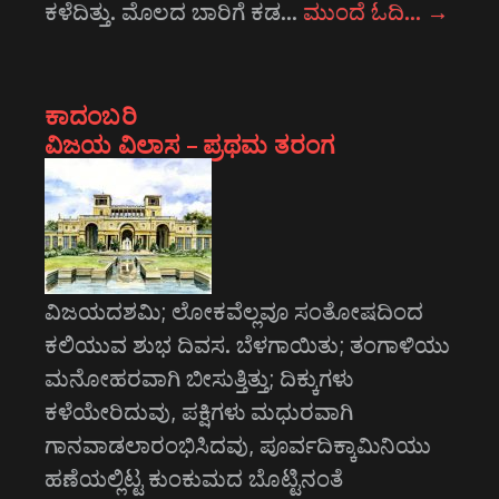
ಕಳೆದಿತ್ತು. ಮೊಲದ ಬಾರಿಗೆ ಕಡ…
ಮುಂದೆ ಓದಿ…
→
ಕಾದಂಬರಿ
ವಿಜಯ ವಿಲಾಸ – ಪ್ರಥಮ ತರಂಗ
ವಿಜಯದಶಮಿ; ಲೋಕವೆಲ್ಲವೂ ಸಂತೋಷದಿಂದ
ಕಲಿಯುವ ಶುಭ ದಿವಸ. ಬೆಳಗಾಯಿತು; ತಂಗಾಳಿಯು
ಮನೋಹರವಾಗಿ ಬೀಸುತ್ತಿತ್ತು; ದಿಕ್ಕುಗಳು
ಕಳೆಯೇರಿದುವು, ಪಕ್ಷಿಗಳು ಮಧುರವಾಗಿ
ಗಾನವಾಡಲಾರಂಭಿಸಿದವು, ಪೂರ್ವದಿಕ್ಕಾಮಿನಿಯು
ಹಣೆಯಲ್ಲಿಟ್ಟ ಕುಂಕುಮದ ಬೊಟ್ಟಿನಂತೆ