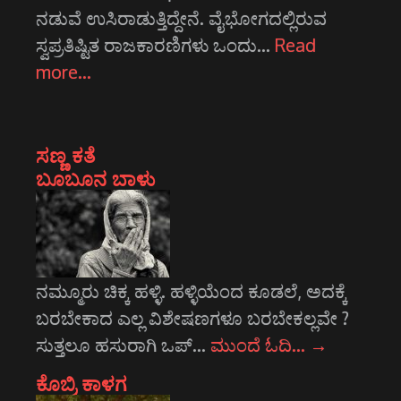
ನಡುವೆ ಉಸಿರಾಡುತ್ತಿದ್ದೇನೆ. ವೈಭೋಗದಲ್ಲಿರುವ
ಸ್ವಪ್ರತಿಷ್ಟಿತ ರಾಜಕಾರಣಿಗಳು ಒಂದು…
Read
more…
ಸಣ್ಣ ಕತೆ
ಬೂಬೂನ ಬಾಳು
ನಮ್ಮೂರು ಚಿಕ್ಕ ಹಳ್ಳಿ. ಹಳ್ಳಿಯೆಂದ ಕೂಡಲೆ, ಅದಕ್ಕೆ
ಬರಬೇಕಾದ ಎಲ್ಲ ವಿಶೇಷಣಗಳೂ ಬರಬೇಕಲ್ಲವೇ ?
ಸುತ್ತಲೂ ಹಸುರಾಗಿ ಒಪ್…
ಮುಂದೆ ಓದಿ…
→
ಕೊಬ್ರಿ ಕಾಳಗ