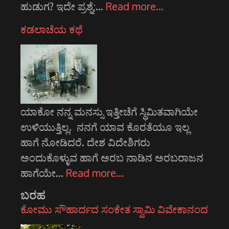
ಹುಡುಗ? ಇದೇ ಪ್ರಶ್ನೆ;…
Read more…
ಕಡಲಾಚೆಯ ಕಥೆ
ಯಾಕೋ ನನ್ನ ಮನಸ್ಸು ಇತ್ತೀಚೆಗೆ ಸ್ಥಿಮಿತವಾಗಿಯೇ
ಉಳಿಯುತ್ತಿಲ್ಲ. ನನಗೆ ಯಾವ ಕೊರತೆಯೂ ಇಲ್ಲ
ಹಾಗೆ ನೋಡಿದರೆ. ದೇಶ ವಿದೇಶಿಗರು
ಅಂದುಕೊಳ್ಳುವ ಹಾಗೆ ಅರಬ ನಾಡಿನ ಅರಬರಾಜನ
ಹಾಗೆಯೇ…
Read more…
ಬರಹ
ಕೋಮು ಸೌಹಾರ್ದದ ಸಂಕೇತ ಸ್ವಾಮಿ ವಿವೇಕಾನಂದ