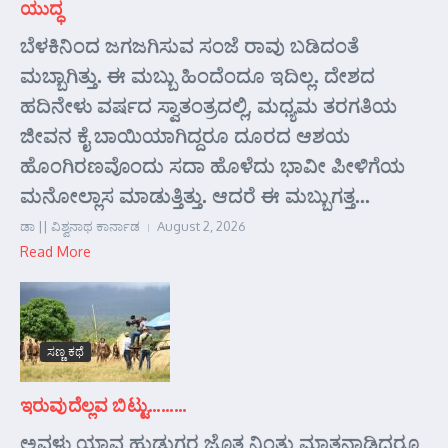
ಯುದ್ಧ
ಬೆಳಕಿನಿಂದ ಜಗಜಗಿಸುವ ಸಂಜೆ ರಾವು ಬಡಿದಂತೆ
ಮಬ್ಬಾಗಿತ್ತು. ಈ ಮಬ್ಬು ಹಿಂದೆಂದೂ ಇದಿಲ್ಲ. ದೇಶದ
ಹದಿನೇಳು ವರ್ಷದ ಸ್ವಾತಂತ್ರದಲ್ಲಿ, ಮಧ್ಯಮ ತರಗತಿಯ
ಜೀವನ ಕೈ ಬಾಯಿಯಾಗಿದ್ದರೂ ದೂರದ ಆಶಯ
ಹೊಂಗಿರಣವೊಂದು ಸದಾ ಹೊಳೆದು ಭಾವೀ ಪೀಳಿಗೆಯ
ಮನೋಲ್ಲಾಸ ಮಾಡುತ್ತಿತ್ತು. ಆದರೆ ಈ ಮಬ್ಬುಗತ್ತ...
ಡಾ || ವಿಶ್ವನಾಥ ಕಾರ್ನಾಡ
August 2, 2026
Read More
ಸಣ್ಣ ಕಥೆ
ಇರುವುದೆಲ್ಲವ ಬಿಟ್ಟು………
ಅವಳು ಯಾವ ಹುಡುಗರ ಜೊತ ನಿಂತು ಮಾತನಾಡಿದರೂ