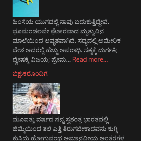
ಹಿಂಸೆಯ ಯುಗದಲ್ಲಿ ನಾವು ಬದುಕುತ್ತಿದ್ದೇವೆ.
ಭೂಮಂಡಲವೇ ಘೋರವಾದ ಮೃತ್ಯುವಿನ
ಮಾಲೆಯಿಂದ ಆವೃತವಾಗಿದೆ. ಸದ್ಯದಲ್ಲಿ ಅಮೇರಿಕ
ದೇಶ ಅದರಲ್ಲಿ ಹೆಚ್ಚು ಅಪರಾಧಿ. ಸತ್ಯಕ್ಕೆ ದುರ್ಗತಿ;
ದ್ವೇಷಕ್ಕೆ ವಿಜಯ; ಪ್ರೇಮ…
Read more…
ಬಿಕ್ಷುಕರೊಂದಿಗೆ
ಮೂವತ್ತು ವರ್ಷದ ನನ್ನ ಸ್ವತಂತ್ರ ಭಾರತದಲ್ಲಿ
ಹೆಮ್ಮೆಯಿಂದ ತಲೆ ಎತ್ತಿ ತಿರುಗಬೇಕಾದವನು ಕುಗ್ಗಿ
ಕುಸಿದು ಹೋಗುವಂಥ ಅಮಾನವೀಯ ಅಂತರಗಳ