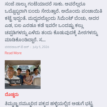
ಸಂಜೆ ನಾಲ್ಕು ಗಂಟೆಯಾದರೆ ಸಾಕು. ಅವರೆಲ್ಲರೂ
ಒಬ್ಬೊಬ್ಬರಾಗಿ ಬಂದು ಸೇರುತ್ತಾರೆ. ಅದೊಂದು ಪಂಚಾಯಿತಿ
ಕಟ್ಟೆ ಇದ್ದಂತೆ. ಮಧ್ಯದಲ್ಲೊಂದು ಸಿಮೆಂಟ್ ಬೆಂಚು, ಅದರ
ಎಡ, ಬಲ ಎರಡೂ ಕಡೆ ಇವರೇ ಒಂದಷ್ಟು ಕಲ್ಲು
ಚಪ್ಪಡಿಗಳನ್ನು ಎಳೆದು ತಂದು ಕೊಡುವುದಕ್ಕೆ ಪೀಠಗಳನ್ನು
ಮಾಡಿಕೊಂಡಿದ್ದಾರೆ. ಸ...
ವರದರಾಜನ್ ಟಿ ಆರ್
July 5, 2026
Read More
ಸಣ್ಣ ಕಥೆ
ದೊಡ್ಡದು
ತಿಮ್ಮಣ್ಣ ನಮ್ಮೂರಿನ ಪಕ್ಕದ ಹಳ್ಳಿಯಲ್ಲಿನ ಅಡುಗೆ ಭಟ್ಟ