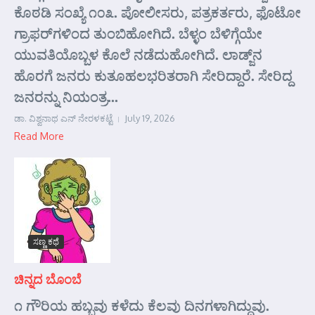
ಕೊಠಡಿ ಸಂಖ್ಯೆ ೧೦೩. ಪೋಲೀಸರು, ಪತ್ರಕರ್ತರು, ಫೊಟೋ
ಗ್ರಾಫರ್‌ಗಳಿಂದ ತುಂಬಿಹೋಗಿದೆ. ಬೆಳ್ಳಂ ಬೆಳಿಗ್ಗೆಯೇ
ಯುವತಿಯೊಬ್ಬಳ ಕೊಲೆ ನಡೆದುಹೋಗಿದೆ. ಲಾಡ್ಜ್‌ನ
ಹೊರಗೆ ಜನರು ಕುತೂಹಲಭರಿತರಾಗಿ ಸೇರಿದ್ದಾರೆ. ಸೇರಿದ್ದ
ಜನರನ್ನು ನಿಯಂತ್ರ...
ಡಾ. ವಿಶ್ವನಾಥ ಎನ್ ನೇರಳಕಟ್ಟೆ
July 19, 2026
Read More
ಸಣ್ಣ ಕಥೆ
ಚಿನ್ನದ ಬೊಂಬೆ
೧ ಗೌರಿಯ ಹಬ್ಬವು ಕಳೆದು ಕೆಲವು ದಿನಗಳಾಗಿದ್ದುವು.