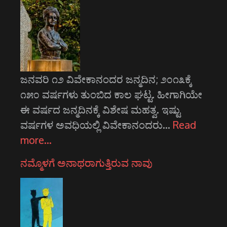
ಜನವರಿ ೧೨ ವಿವೇಕಾನಂದರ ಜನ್ಮದಿನ; ೨೦೧೩ಕ್ಕೆ
೧೫೦ ವರ್ಷಗಳು ತುಂಬಿದ ಕಾಲ ಘಟ್ಟ. ಹೀಗಾಗಿಯೇ
ಈ ವರ್ಷದ ಜನ್ಮದಿನಕ್ಕೆ ವಿಶೇಷ ಮಹತ್ವ. ಇಷ್ಟು
ವರ್ಷಗಳ ಅವಧಿಯಲ್ಲಿ ವಿವೇಕಾನಂದರು…
Read
more…
ನಮ್ಮೊಳಗೆ ಅನಾಥರಾಗುತ್ತಿರುವ ನಾವು