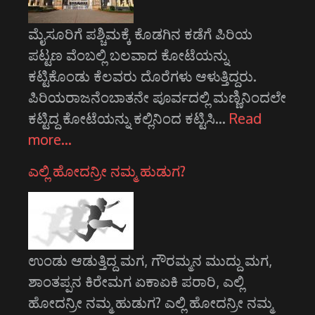
ಮೈಸೂರಿಗೆ ಪಶ್ಚಿಮಕ್ಕೆ ಕೊಡಗಿನ ಕಡೆಗೆ ಪಿರಿಯ
ಪಟ್ಟಣ ವೆಂಬಲ್ಲಿ ಬಲವಾದ ಕೋಟೆಯನ್ನು
ಕಟ್ಟಿಕೊಂಡು ಕೆಲವರು ದೊರೆಗಳು ಆಳುತ್ತಿದ್ದರು.
ಪಿರಿಯರಾಜನೆಂಬಾತನೇ ಪೂರ್ವದಲ್ಲಿ ಮಣ್ಣಿನಿಂದಲೇ
ಕಟ್ಟಿದ್ದ ಕೋಟೆಯನ್ನು ಕಲ್ಲಿನಿಂದ ಕಟ್ಟಿಸಿ…
Read
more…
ಎಲ್ಲಿ ಹೋದನ್ರೀ ನಮ್ಮ ಹುಡುಗ?
ಉಂಡು ಆಡುತ್ತಿದ್ದ ಮಗ, ಗೌರಮ್ಮನ ಮುದ್ದು ಮಗ,
ಶಾಂತಪ್ಪನ ಕಿರೇಮಗ ಏಕಾ‌ಏಕಿ ಪರಾರಿ, ಎಲ್ಲಿ
ಹೋದನ್ರೀ ನಮ್ಮ ಹುಡುಗ? ಎಲ್ಲಿ ಹೋದನ್ರೀ ನಮ್ಮ