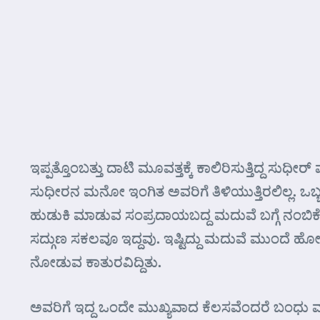
ಇಪ್ಪತ್ತೊಂಬತ್ತು ದಾಟಿ ಮೂವತ್ತಕ್ಕೆ ಕಾಲಿರಿಸುತ್ತಿದ್ದ ಸು
ಸುಧೀರನ ಮನೋ ಇಂಗಿತ ಅವರಿಗೆ ತಿಳಿಯುತ್ತಿರಲಿಲ್ಲ. ಒಬ
ಹುಡುಕಿ ಮಾಡುವ ಸಂಪ್ರದಾಯಬದ್ದ ಮದುವೆ ಬಗ್ಗೆ ನಂಬಿಕೆ ಇ
ಸದ್ಗುಣ ಸಕಲವೂ ಇದ್ದವು. ಇಷ್ಟಿದ್ದು ಮದುವೆ ಮುಂದೆ ಹೋಗು
ನೋಡುವ ಕಾತುರವಿದ್ದಿತು.
ಅವರಿಗೆ ಇದ್ದ ಒಂದೇ ಮುಖ್ಯವಾದ ಕೆಲಸವೆಂದರೆ ಬಂಧು ವರ