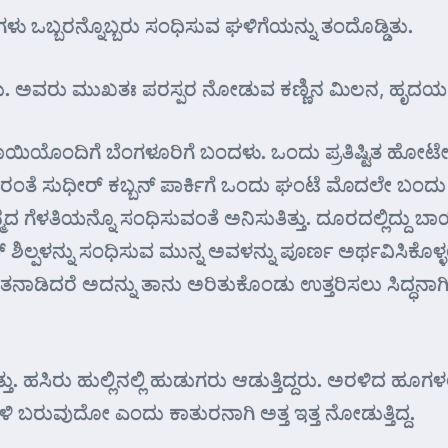
ು ಒಬ್ಬರನ್ನೊಬ್ಬರು ಸಂಧಿಸುವ ಘಳಿಗೆಯನ್ನು ತಂದೊಡ್ಡಿತು.
ರು. ಅವರು ಮುಖತಃ ಪರಸ್ಪರ ನೋಡುವ ಕಣ್ಣಿನ ಮಿಲನ, ಹೃದಯ ಸ್ಪಂ
 ತಾಯಿಯೊಂದಿಗೆ ಬೆಂಗಳೂರಿಗೆ ಬಂದಳು. ಒಂದು ಪ್ರತಿಷ್ಟಿತ ಹೋಟೇ
ದರಂತೆ ಸುಧೀರ್ ಕಬ್ಬನ್ ಪಾರ್ಕಿಗೆ ಒಂದು ಘಂಟೆ ಮೊದಲೇ ಬಂ
 ಜನ್ಮದ ಗೆಳತಿಯನ್ನೊ ಸಂಧಿಸುವಂತೆ ಅನಿಸುತಿತ್ತು. ದೂರದಲ್ಲಿದ್ದು
್ಪಳನ್ನು ಸಂಧಿಸುವ ಮುನ್ನ ಅವಳನ್ನು ಪೂರ್ಣ ಅರ್ಥವಿಸಿಕೊಳ್ಳಲ
ಮಾತನಾಡಿದರೆ ಅದನ್ನು ತಾನು ಅರಿತುಕೊಂಡು ಉತ್ತರಿಸಲು ಸಿದ್ಧನಾಗ
್ತು. ಹಸಿರು ಹುಲ್ಲಿನಲ್ಲಿ ಹುಡುಗರು ಆಡುತ್ತಿದ್ದರು. ಅರಳಿದ ಹೂಗ
ಕೇಳಿ ಬರುವುದೋ ಎಂದು ಕಾತುರನಾಗಿ ಅತ್ತ ಇತ್ತ ನೋಡುತ್ತಿದ್ದ.