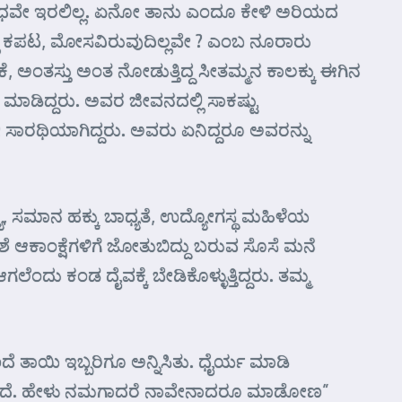
ಂಧವೇ ಇರಲಿಲ್ಲ. ಏನೋ ತಾನು ಎಂದೂ ಕೇಳಿ ಅರಿಯದ
ರಲ್ಲಿ ಕಪಟ, ಮೋಸವಿರುವುದಿಲ್ಲವೇ ? ಎಂಬ ನೂರಾರು
 ಅಂತಸ್ತು ಅಂತ ನೋಡುತ್ತಿದ್ದ ಸೀತಮ್ಮನ ಕಾಲಕ್ಕು ಈಗಿನ
ಡಿದ್ದರು. ಅವರ ಜೀವನದಲ್ಲಿ ಸಾಕಷ್ಟು
ವರೇ ಸಾರಥಿಯಾಗಿದ್ದರು. ಅವರು ಏನಿದ್ದರೂ ಅವರನ್ನು
್ಯ, ಸಮಾನ ಹಕ್ಕು ಬಾಧ್ಯತೆ, ಉದ್ಯೋಗಸ್ಥ ಮಹಿಳೆಯ
ೆ ಆಕಾಂಕ್ಷೆಗಳಿಗೆ ಜೋತುಬಿದ್ದು ಬರುವ ಸೊಸೆ ಮನೆ
ದು ಕಂಡ ದೈವಕ್ಕೆ ಬೇಡಿಕೊಳ್ಳುತ್ತಿದ್ದರು. ತಮ್ಮ
ೆ ತಾಯಿ ಇಬ್ಬರಿಗೂ ಅನ್ನಿಸಿತು. ಧೈರ್ಯ ಮಾಡಿ
ಡಂತೆ ಇದೆ. ಹೇಳು ನಮಗಾದರೆ ನಾವೇನಾದರೂ ಮಾಡೋಣ”