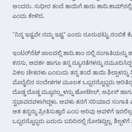
ಅಂದರು. ಸುಧೀರ ತಂದೆ ತಾಯಿಗೆ ತಾನು ಶಾದಿ.ಕಾಮ್‌ನಲ್ಲಿ ಹ
ಎಂದು ಕೇಳಿದ.
“ನಿನ್ನ ಇಷ್ಟವೇ ನಮ್ಮ ಇಷ್ಟ” ಎಂದು ನೂರುಪಟ್ಟು ನಂಬಿಕೆ 
ಇಂಟರ್‌ನೆಟ್ ಜಾಲದಲ್ಲಿ ಶಾದಿ.ಕಾಂ ನಲ್ಲಿ ಸಂಗಾತಿಯನ್ನು ಹ
ಕನಸು, ಆದರ್ಶ ಹಾಗೂ ತನ್ನ ನ್ಯೂನತೆಗಳನ್ನು ನಮೂದಿಸಿದ್ದ
ವಿಕಲ ಚೇತನಳು ಎಂಬುದು ತನ್ನ ತಂದೆ ತಾಯಿ ಶಿಲ್ಪಾಳನ್ನು
ಮೊಬೈಲಿನ ಸಂದೇಶಗಳ ಮೂಲಕ ಒಬ್ಬರನ್ನೊಬ್ಬರು ಅರಿತಿದ್ದರು. 
ದೊಡ್ಡ ದೊಡ್ಡ ಮ್ಯೂರಲ್ಸ್ಗಳನ್ನು ಹೋಟೇಲ್, ಆಫೀಸ್ ಹಾ
ಸ್ವಭಾವದವಳಾಗಿದ್ದಳು. ಅವಳು ತನಗೆ ಸರಿಯಾದ ಸಂಗಾತಿ ಎಂಬ ದ
ಆತ ತನ್ನನ್ನು ಪ್ರೀತಿಸುತ್ತಾನೆ ಎಂಬ ಅರಿವು ಅವಳಿಗೆ 
ಒಬ್ಬರನ್ನೊಬ್ಬರು ಎದುರು ಬದಿರಿನಲ್ಲಿ ನೋಡಿದ್ದಿಲ್ಲ, ಶಿಲ್ಪ