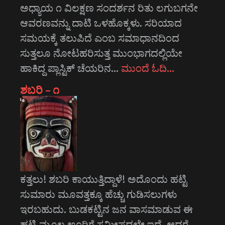
ಅಧ್ಯಾಯ ೧ ವಿಲಕ್ಷಣ ಸಂದರ್ಶನ ರಿತು ಲಗುಬಗನೇ
ಆವರಣವನ್ನು ದಾಟಿ ಒಳಹೊಕ್ಕಳು. ಸರಿಯಾದ
ಸಮಯಕ್ಕೆ ತಲುಪಿದೆ ಎಂಬ ಸಮಾಧಾನದಿಂದ
ಸುತ್ತಲೂ ನೋಟಹರಿಸುತ್ತ ಮುಂಭಾಗದಲ್ಲಿಯೇ
ಹಾಕಿದ್ದ ಪ್ಲಾಸ್ಟಿಕ್ ಚೆಯರಿನ…
ಮುಂದೆ ಓದಿ…
ಶಬರಿ – ೧
ಕತ್ತಲು! ಶಬರಿ ಕಾಯುತ್ತಿದ್ದಾಳೆ! ಅದೊಂದು ಹಟ್ಟಿ
ಸುಮಾರು ಮೂವತ್ತಕ್ಕೂ ಹೆಚ್ಚು ಗುಡಿಸಲುಗಳು
ಇರಬಹುದು. ಬುಡಕಟ್ಟಿನ ಜನ ವಾಸಮಾಡುವ ಈ
ಹಟ್ಟಿ ಮೂಲ ಊರಿಗೆ ಸಮೀಪದಲ್ಲೇ ಇದೆ. ಆದರೆ…