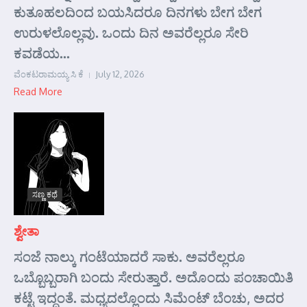
ಕುತೂಹಲದಿಂದ ಬಯಸಿದರೂ ದಿನಗಳು ಬೇಗ ಬೇಗ
ಉರುಳಲೊಲ್ಲವು. ಒಂದು ದಿನ ಅವರೆಲ್ಲರೂ ಸೇರಿ
ಕವಡೆಯ...
ವೆಂಕಟರಾಮಯ್ಯ ಸಿ ಕೆ
July 12, 2026
Read More
ಸಣ್ಣ ಕಥೆ
ಶ್ವೇತಾ
ಸಂಜೆ ನಾಲ್ಕು ಗಂಟೆಯಾದರೆ ಸಾಕು. ಅವರೆಲ್ಲರೂ
ಒಬ್ಬೊಬ್ಬರಾಗಿ ಬಂದು ಸೇರುತ್ತಾರೆ. ಅದೊಂದು ಪಂಚಾಯಿತಿ
ಕಟ್ಟೆ ಇದ್ದಂತೆ. ಮಧ್ಯದಲ್ಲೊಂದು ಸಿಮೆಂಟ್ ಬೆಂಚು, ಅದರ