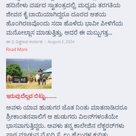
ಹದಿನೇಳು ವರ್ಷದ ಸ್ವಾತಂತ್ರದಲ್ಲಿ, ಮಧ್ಯಮ ತರಗತಿಯ
ಜೀವನ ಕೈ ಬಾಯಿಯಾಗಿದ್ದರೂ ದೂರದ ಆಶಯ
ಹೊಂಗಿರಣವೊಂದು ಸದಾ ಹೊಳೆದು ಭಾವೀ ಪೀಳಿಗೆಯ
ಮನೋಲ್ಲಾಸ ಮಾಡುತ್ತಿತ್ತು. ಆದರೆ ಈ ಮಬ್ಬುಗತ್ತ...
ಡಾ || ವಿಶ್ವನಾಥ ಕಾರ್ನಾಡ
August 2, 2026
Read More
ಸಣ್ಣ ಕಥೆ
ಇರುವುದೆಲ್ಲವ ಬಿಟ್ಟು………
ಅವಳು ಯಾವ ಹುಡುಗರ ಜೊತ ನಿಂತು ಮಾತನಾಡಿದರೂ
ಶ್ರೀಕಾಂತನಪಾಲಿಗೆ ಆ ಹುಡುಗರು ವಿಲನ್‌ಗಳಂತೆಯೇ
ಭಾಸವಾಗುತ್ತಿದ್ದರು. ಅವಳು ತನ್ನ ಕಾಲೇಜಿನ ಲೆಕ್ಚರರ್‌ಗಳು
ಪಾಠ ಮಾಡುವ ವೈಖರಿ ಸ್ಟೈಲು ಹೈಲುಗಳ ಕುರಿತು