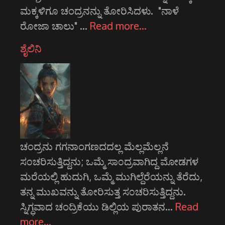
ಮಕ್ಕಳಿಗೂ ಚಂದ್ರನನ್ನು ತೋರಿಸಿದಳು. "ನಾಳೆ
ರೋಜಾ ಚಾಲು" …
Read more…
ಶೈಲಿನಿ
ಚಂದ್ರನು ಗಗನಾಂಗಣದದಲ್ಲ ಮೆಲ್ಲಮೆಲ್ಲನೆ
ಸ೦ಚರಿಸುತ್ತಿದ್ದನು; ಒಮ್ಮೆ ಸಾ೦ದ್ರವಾಗಿದ್ದ ಮೋಡಗಳ
ಮರೆಯಲ್ಲಿ ಹುದುಗಿ, ಒಮ್ಮೆ ಮುಗಿಲ್ದೆರೆಯನ್ನು ತೆರೆದು,
ತನ್ನ ಮುಖವನ್ನು ತೋರಿಸುತ್ತ ಸ೦ಚರಿಸುತ್ತಿದ್ದನು.
ಸ್ನಿಗ್ಧವಾದ ಚಂದ್ರಿಕೆಯು ಡಿಲ್ಲಿಯ ಪುರಾತನ…
Read
more…