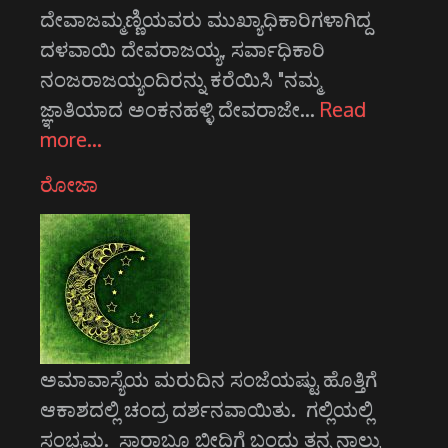
ದೇವಾಜಮ್ಮಣ್ಣಿಯವರು ಮುಖ್ಯಾಧಿಕಾರಿಗಳಾಗಿದ್ದ
ದಳವಾಯಿ ದೇವರಾಜಯ್ಯ, ಸರ್ವಾಧಿಕಾರಿ
ನಂಜರಾಜಯ್ಯಂದಿರನ್ನು ಕರೆಯಿಸಿ "ನಮ್ಮ
ಜ್ಞಾತಿಯಾದ ಅಂಕನಹಳ್ಳಿ ದೇವರಾಜೇ…
Read
more…
ರೋಜಾ
ಅಮಾವಾಸ್ಯೆಯ ಮರುದಿನ ಸಂಜೆಯಷ್ಟು ಹೊತ್ತಿಗೆ
ಆಕಾಶದಲ್ಲಿ ಚಂದ್ರ ದರ್ಶನವಾಯಿತು. ಗಲ್ಲಿಯಲ್ಲಿ
ಸಂಭ್ರಮ. ಸಾರಾಬೂ ಬೀದಿಗೆ ಬಂದು ತನ್ನ ನಾಲ್ಕು