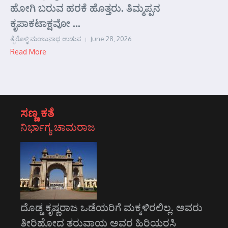
ಹೋಗಿ ಬರುವ ಹರಕೆ ಹೊತ್ತರು. ತಿಮ್ಮಪ್ಪನ
ಕೃಪಾಕಟಾಕ್ಷವೋ ...
ತೈರೊಳ್ಳಿ ಮಂಜುನಾಥ ಉಡುಪ
June 28, 2026
Read More
ಸಣ್ಣ ಕತೆ
ನಿರ್ಭಾಗ್ಯ ಚಾಮರಾಜ
ದೊಡ್ಡ ಕೃಷ್ಣರಾಜ ಒಡೆಯರಿಗೆ ಮಕ್ಕಳಿರಲಿಲ್ಲ. ಅವರು
ತೀರಿಹೋದ ತರುವಾಯ ಅವರ ಹಿರಿಯರಸಿ