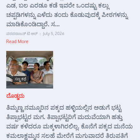
ಎಡ, ಬಲ ಎರಡೂ ಕಡೆ ಇವರೇ ಒಂದಷ್ಟು ಕಲ್ಲು
ಚಪ್ಪಡಿಗಳನ್ನು ಎಳೆದು ತಂದು ಕೊಡುವುದಕ್ಕೆ ಪೀಠಗಳನ್ನು
ಮಾಡಿಕೊಂಡಿದ್ದಾರೆ. ಸ...
ವರದರಾಜನ್ ಟಿ ಆರ್
July 5, 2026
Read More
ಸಣ್ಣ ಕಥೆ
ದೊಡ್ಡದು
ತಿಮ್ಮಣ್ಣ ನಮ್ಮೂರಿನ ಪಕ್ಕದ ಹಳ್ಳಿಯಲ್ಲಿನ ಅಡುಗೆ ಭಟ್ಟ
ತಿಪ್ಪಾಭಟ್ಟರ ಮಗ. ತಿಪ್ಪಾಭಟ್ಟರಿಗೆ ಮದುವೆಯಾಗಿ ಹತ್ತು
ವರ್ಷ ಕಳೆದರೂ ಮಕ್ಕಳಾಗಿರಲಿಲ್ಲ. ಕೊನೆಗೆ ಪಕ್ಕದ ಮನೆಯ
ಕಮಲಾಕ್ಷಮ್ಮನ ಸಲಹೆ ಮೇರೆಗೆ ಮಗುವಾದರೆ ತಿರುಪತಿಗೆ