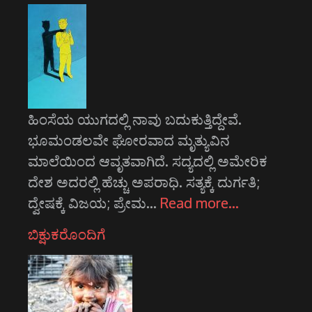
ಹಿಂಸೆಯ ಯುಗದಲ್ಲಿ ನಾವು ಬದುಕುತ್ತಿದ್ದೇವೆ.
ಭೂಮಂಡಲವೇ ಘೋರವಾದ ಮೃತ್ಯುವಿನ
ಮಾಲೆಯಿಂದ ಆವೃತವಾಗಿದೆ. ಸದ್ಯದಲ್ಲಿ ಅಮೇರಿಕ
ದೇಶ ಅದರಲ್ಲಿ ಹೆಚ್ಚು ಅಪರಾಧಿ. ಸತ್ಯಕ್ಕೆ ದುರ್ಗತಿ;
ದ್ವೇಷಕ್ಕೆ ವಿಜಯ; ಪ್ರೇಮ…
Read more…
ಬಿಕ್ಷುಕರೊಂದಿಗೆ