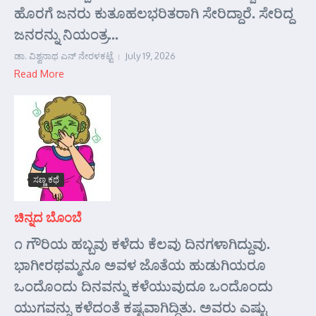
ಹೊರಗೆ ಜನರು ಕುತೂಹಲಭರಿತರಾಗಿ ಸೇರಿದ್ದಾರೆ. ಸೇರಿದ್ದ
ಜನರನ್ನು ನಿಯಂತ್ರ...
ಡಾ. ವಿಶ್ವನಾಥ ಎನ್ ನೇರಳಕಟ್ಟೆ
July 19, 2026
Read More
ಸಣ್ಣ ಕಥೆ
ಚಿನ್ನದ ಬೊಂಬೆ
೧ ಗೌರಿಯ ಹಬ್ಬವು ಕಳೆದು ಕೆಲವು ದಿನಗಳಾಗಿದ್ದುವು.
ಭಾಗೀರಥಮ್ಮನೂ ಅವಳ ಜೊತೆಯ ಹುಡುಗಿಯರೂ
ಒಂದೊಂದು ದಿನವನ್ನು ಕಳೆಯುವುದೂ ಒಂದೊಂದು
ಯುಗವನ್ನು ಕಳೆದಂತೆ ಕಷ್ಟವಾಗಿದ್ದಿತು. ಅವರು ಎಷ್ಟು