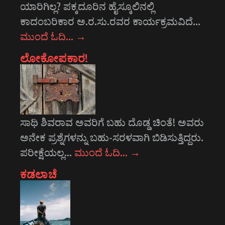
ಯಾರಿಗಿಲ್ಲ? ಪಕ್ಕದೂರಿನ ಹೈಸ್ಕೂಲಿನಲ್ಲಿ
ಕಾದಂಬರಿಕಾರ ಅ.ರ.ಸು.ರವರ ಕಾರ್ಯಕ್ರಮವಿದೆ…
ಮುಂದೆ ಓದಿ…
→
ಲೋಕೋಪಕಾರ!
ಸಾಥಿ ಶಿವರಾವ ಅವರಿಗೆ ಬಹು ದೊಡ್ಡ ಚಿಂತೆ! ಅವರು
ಅನೇಕ ಪ್ರಶ್ನೆಗಳನ್ನು ಬಹು-ಸರಳವಾಗಿ ಬಿಡಿಸುತ್ತಿದ್ದರು.
ಪರೀಕ್ಷೆಯಲ್ಲ…
ಮುಂದೆ ಓದಿ…
→
ಕಡಲಾಚೆ