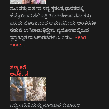
ಮೂವತ್ತು ವರ್ಷದ ನನ್ನ ಸ್ವತಂತ್ರ ಭಾರತದಲ್ಲಿ
ಹೆಮ್ಮೆಯಿಂದ ತಲೆ ಎತ್ತಿ ತಿರುಗಬೇಕಾದವನು ಕುಗ್ಗಿ
ಕುಸಿದು ಹೋಗುವಂಥ ಅಮಾನವೀಯ ಅಂತರಗಳ
ನಡುವೆ ಉಸಿರಾಡುತ್ತಿದ್ದೇನೆ. ವೈಭೋಗದಲ್ಲಿರುವ
ಸ್ವಪ್ರತಿಷ್ಟಿತ ರಾಜಕಾರಣಿಗಳು ಒಂದು…
Read
more…
ಸಣ್ಣ ಕತೆ
ಆವರ್ತನೆ
ಒಬ್ಬ ಸಾಹಿತಿಯನ್ನು ನೋಡುವ ಕುತೂಹಲ