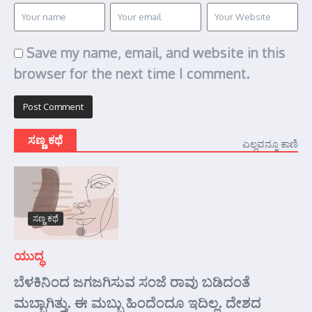
Save my name, email, and website in this
browser for the next time I comment.
ಸಣ್ಣ ಕಥೆ
ಎಲ್ಲವನ್ನೂ ಕಾಣಿ
ಸಣ್ಣ ಕಥೆ
ಯುದ್ಧ
ಬೆಳಕಿನಿಂದ ಜಗಜಗಿಸುವ ಸಂಜೆ ರಾವು ಬಡಿದಂತೆ
ಮಬ್ಬಾಗಿತ್ತು. ಈ ಮಬ್ಬು ಹಿಂದೆಂದೂ ಇದಿಲ್ಲ. ದೇಶದ