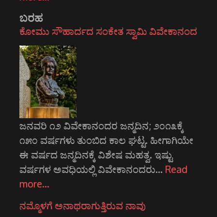
ಬರಹ
ಕೋಮು ಸೌಹಾರ್ದದ ಸಂಕೇತ ಸ್ವಾಮಿ ವಿವೇಕಾನಂದ
ಜನವರಿ ೧೨ ವಿವೇಕಾನಂದರ ಜನ್ಮದಿನ; ೨೦೧೩ಕ್ಕೆ
೧೫೦ ವರ್ಷಗಳು ತುಂಬಿದ ಕಾಲ ಘಟ್ಟ. ಹೀಗಾಗಿಯೇ
ಈ ವರ್ಷದ ಜನ್ಮದಿನಕ್ಕೆ ವಿಶೇಷ ಮಹತ್ವ. ಇಷ್ಟು
ವರ್ಷಗಳ ಅವಧಿಯಲ್ಲಿ ವಿವೇಕಾನಂದರು…
Read
more…
ನಮ್ಮೊಳಗೆ ಅನಾಥರಾಗುತ್ತಿರುವ ನಾವು