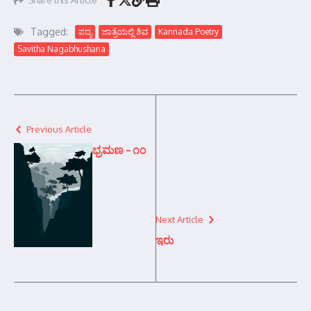
Tagged:
ಪದ್ಯ
ಜಾತ್ರೆಯಲ್ಲಿ ಶಿವ
Kannada Poetry
Savitha Nagabhushana
Previous Article
ಭ್ರಮಣ – ೧೦
Next Article
ಇರು