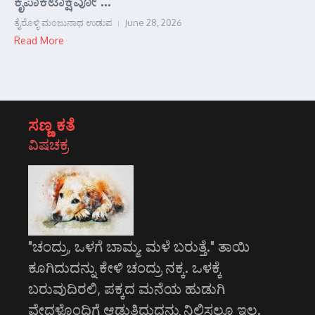
ಕೃಪಾಕಟಾಕ್ಷವೋ ...
ತೈರೊಳ್ಳಿ ಮಂಜುನಾಥ ಉಡುಪ
June 28, 2026
Read More
ಸಣ್ಣ ಕತೆ
ವಿಷಚಕ್ರ
"ಚಂದ್ರು, ಒಳಗೆ ಬಾಮ್ಮ. ಮಳೆ ಬರುತ್ತೆ." ತಾಯಿ
ಕೂಗಿದುದನ್ನು ಕೇಳಿ ಚಂದ್ರು ನಕ್ಕ. ಒಳಕ್ಕೆ
ಬರುವುದಿರಲಿ, ಪಕ್ಕದ ಮನೆಯ ಹುಡುಗಿ
ವೇದಳೊಂದಿಗೆ ಆಡುತ್ತಿದ್ದುದನ್ನು ನಿಲ್ಲಿಸಲೂ ಇಲ್ಲ.