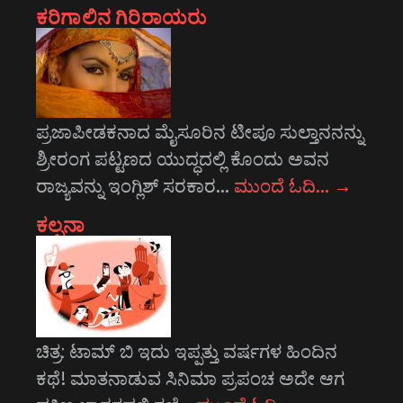
ಕರಿಗಾಲಿನ ಗಿರಿರಾಯರು
ಪ್ರಜಾಪೀಡಕನಾದ ಮೈಸೂರಿನ ಟೀಪೂ ಸುಲ್ತಾನನನ್ನು
ಶ್ರೀರಂಗ ಪಟ್ಟಣದ ಯುದ್ಧದಲ್ಲಿ ಕೊಂದು ಅವನ
ರಾಜ್ಯವನ್ನು ಇಂಗ್ಲಿಶ್ ಸರಕಾರ…
ಮುಂದೆ ಓದಿ…
→
ಕಲ್ಪನಾ
ಚಿತ್ರ: ಟಾಮ್ ಬಿ ಇದು ಇಪ್ಪತ್ತು ವರ್ಷಗಳ ಹಿಂದಿನ
ಕಥೆ! ಮಾತನಾಡುವ ಸಿನಿಮಾ ಪ್ರಪಂಚ ಅದೇ ಆಗ