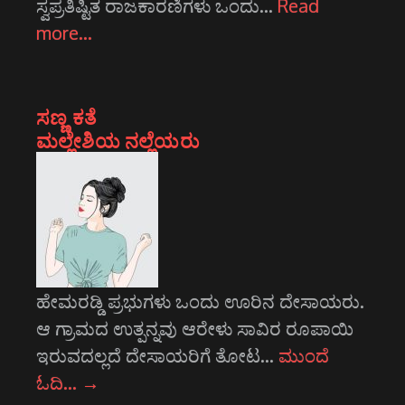
ಸ್ವಪ್ರತಿಷ್ಟಿತ ರಾಜಕಾರಣಿಗಳು ಒಂದು…
Read
more…
ಸಣ್ಣ ಕತೆ
ಮಲ್ಲೇಶಿಯ ನಲ್ಲೆಯರು
ಹೇಮರಡ್ಡಿ ಪ್ರಭುಗಳು ಒಂದು ಊರಿನ ದೇಸಾಯರು.
ಆ ಗ್ರಾಮದ ಉತ್ಪನ್ನವು ಆರೇಳು ಸಾವಿರ ರೂಪಾಯಿ
ಇರುವದಲ್ಲದೆ ದೇಸಾಯರಿಗೆ ತೋಟ…
ಮುಂದೆ
ಓದಿ…
→