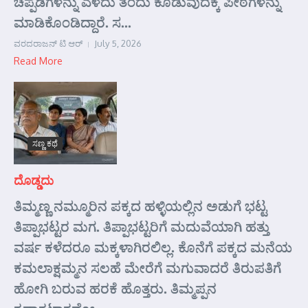
ಚಪ್ಪಡಿಗಳನ್ನು ಎಳೆದು ತಂದು ಕೊಡುವುದಕ್ಕೆ ಪೀಠಗಳನ್ನು
ಮಾಡಿಕೊಂಡಿದ್ದಾರೆ. ಸ...
ವರದರಾಜನ್ ಟಿ ಆರ್
July 5, 2026
Read More
ಸಣ್ಣ ಕಥೆ
ದೊಡ್ಡದು
ತಿಮ್ಮಣ್ಣ ನಮ್ಮೂರಿನ ಪಕ್ಕದ ಹಳ್ಳಿಯಲ್ಲಿನ ಅಡುಗೆ ಭಟ್ಟ
ತಿಪ್ಪಾಭಟ್ಟರ ಮಗ. ತಿಪ್ಪಾಭಟ್ಟರಿಗೆ ಮದುವೆಯಾಗಿ ಹತ್ತು
ವರ್ಷ ಕಳೆದರೂ ಮಕ್ಕಳಾಗಿರಲಿಲ್ಲ. ಕೊನೆಗೆ ಪಕ್ಕದ ಮನೆಯ
ಕಮಲಾಕ್ಷಮ್ಮನ ಸಲಹೆ ಮೇರೆಗೆ ಮಗುವಾದರೆ ತಿರುಪತಿಗೆ
ಹೋಗಿ ಬರುವ ಹರಕೆ ಹೊತ್ತರು. ತಿಮ್ಮಪ್ಪನ