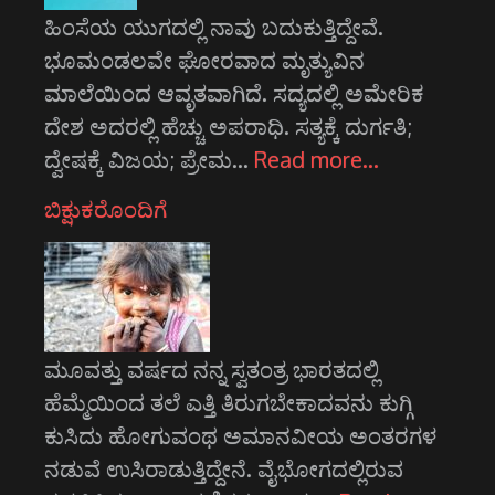
ಹಿಂಸೆಯ ಯುಗದಲ್ಲಿ ನಾವು ಬದುಕುತ್ತಿದ್ದೇವೆ.
ಭೂಮಂಡಲವೇ ಘೋರವಾದ ಮೃತ್ಯುವಿನ
ಮಾಲೆಯಿಂದ ಆವೃತವಾಗಿದೆ. ಸದ್ಯದಲ್ಲಿ ಅಮೇರಿಕ
ದೇಶ ಅದರಲ್ಲಿ ಹೆಚ್ಚು ಅಪರಾಧಿ. ಸತ್ಯಕ್ಕೆ ದುರ್ಗತಿ;
ದ್ವೇಷಕ್ಕೆ ವಿಜಯ; ಪ್ರೇಮ…
Read more…
ಬಿಕ್ಷುಕರೊಂದಿಗೆ
ಮೂವತ್ತು ವರ್ಷದ ನನ್ನ ಸ್ವತಂತ್ರ ಭಾರತದಲ್ಲಿ
ಹೆಮ್ಮೆಯಿಂದ ತಲೆ ಎತ್ತಿ ತಿರುಗಬೇಕಾದವನು ಕುಗ್ಗಿ
ಕುಸಿದು ಹೋಗುವಂಥ ಅಮಾನವೀಯ ಅಂತರಗಳ
ನಡುವೆ ಉಸಿರಾಡುತ್ತಿದ್ದೇನೆ. ವೈಭೋಗದಲ್ಲಿರುವ