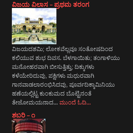
ವಿಜಯ ವಿಲಾಸ – ಪ್ರಥಮ ತರಂಗ
ವಿಜಯದಶಮಿ; ಲೋಕವೆಲ್ಲವೂ ಸಂತೋಷದಿಂದ
ಕಲಿಯುವ ಶುಭ ದಿವಸ. ಬೆಳಗಾಯಿತು; ತಂಗಾಳಿಯು
ಮನೋಹರವಾಗಿ ಬೀಸುತ್ತಿತ್ತು; ದಿಕ್ಕುಗಳು
ಕಳೆಯೇರಿದುವು, ಪಕ್ಷಿಗಳು ಮಧುರವಾಗಿ
ಗಾನವಾಡಲಾರಂಭಿಸಿದವು, ಪೂರ್ವದಿಕ್ಕಾಮಿನಿಯು
ಹಣೆಯಲ್ಲಿಟ್ಟ ಕುಂಕುಮದ ಬೊಟ್ಟಿನಂತೆ
ತೇಜೋಮಯನಾದ…
ಮುಂದೆ ಓದಿ…
ಶಬರಿ – ೧