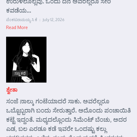
ಉರುಳಲೊಲ್ಲವು. ಒಂದು ದಿನ ಅವರೆಲ್ಲರೂ ಸೇರಿ
ಕವಡೆಯ...
ವೆಂಕಟರಾಮಯ್ಯ ಸಿ ಕೆ
July 12, 2026
Read More
ಸಣ್ಣ ಕಥೆ
ಶ್ವೇತಾ
ಸಂಜೆ ನಾಲ್ಕು ಗಂಟೆಯಾದರೆ ಸಾಕು. ಅವರೆಲ್ಲರೂ
ಒಬ್ಬೊಬ್ಬರಾಗಿ ಬಂದು ಸೇರುತ್ತಾರೆ. ಅದೊಂದು ಪಂಚಾಯಿತಿ
ಕಟ್ಟೆ ಇದ್ದಂತೆ. ಮಧ್ಯದಲ್ಲೊಂದು ಸಿಮೆಂಟ್ ಬೆಂಚು, ಅದರ
ಎಡ, ಬಲ ಎರಡೂ ಕಡೆ ಇವರೇ ಒಂದಷ್ಟು ಕಲ್ಲು