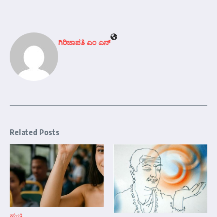
ಗಿರಿಜಾಪತಿ ಎಂ ಎನ್
Related Posts
ಹುಚ್ಚಿ