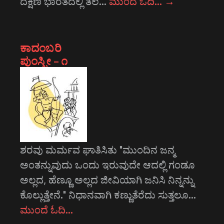
ದಕ್ಷಿಣ ಭಾರತದಲ್ಲಿ ತಲೆ…
ಮುಂದೆ ಓದಿ…
→
ಕಾದಂಬರಿ
ಪುಂಸ್ತ್ರೀ – ೧
ಶರವು ಮರ್ಮವ ಘಾತಿಸಿತು "ಮುಂದಿನ ಜನ್ಮ
ಅಂತನ್ನುವುದು ಒಂದು ಇರುವುದೇ ಆದಲ್ಲಿ ಗಂಡೂ
ಅಲ್ಲದ, ಹೆಣ್ಣೂ ಅಲ್ಲದ ಜೀವಿಯಾಗಿ ಜನಿಸಿ ನಿನ್ನನ್ನು
ಕೊಲ್ಲುತ್ತೇನೆ." ನಿಧಾನವಾಗಿ ಕಣ್ಣುತೆರೆದು ಸುತ್ತಲೂ…
ಮುಂದೆ ಓದಿ…