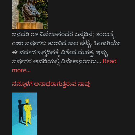
ಜನವರಿ ೧೨ ವಿವೇಕಾನಂದರ ಜನ್ಮದಿನ; ೨೦೧೩ಕ್ಕೆ
೧೫೦ ವರ್ಷಗಳು ತುಂಬಿದ ಕಾಲ ಘಟ್ಟ. ಹೀಗಾಗಿಯೇ
ಈ ವರ್ಷದ ಜನ್ಮದಿನಕ್ಕೆ ವಿಶೇಷ ಮಹತ್ವ. ಇಷ್ಟು
ವರ್ಷಗಳ ಅವಧಿಯಲ್ಲಿ ವಿವೇಕಾನಂದರು…
Read
more…
ನಮ್ಮೊಳಗೆ ಅನಾಥರಾಗುತ್ತಿರುವ ನಾವು