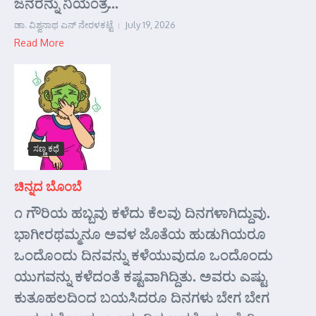
ಜನರನ್ನು ನಿಯಂತ್ರ...
ಡಾ. ವಿಶ್ವನಾಥ ಎನ್ ನೇರಳಕಟ್ಟೆ
July 19, 2026
Read More
ಸಣ್ಣ ಕಥೆ
ಚಿನ್ನದ ಬೊಂಬೆ
೧ ಗೌರಿಯ ಹಬ್ಬವು ಕಳೆದು ಕೆಲವು ದಿನಗಳಾಗಿದ್ದುವು.
ಭಾಗೀರಥಮ್ಮನೂ ಅವಳ ಜೊತೆಯ ಹುಡುಗಿಯರೂ
ಒಂದೊಂದು ದಿನವನ್ನು ಕಳೆಯುವುದೂ ಒಂದೊಂದು
ಯುಗವನ್ನು ಕಳೆದಂತೆ ಕಷ್ಟವಾಗಿದ್ದಿತು. ಅವರು ಎಷ್ಟು
ಕುತೂಹಲದಿಂದ ಬಯಸಿದರೂ ದಿನಗಳು ಬೇಗ ಬೇಗ