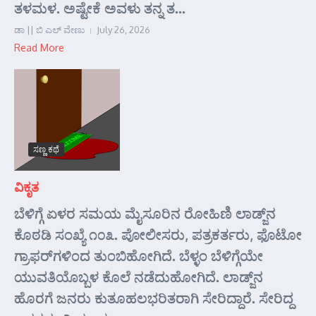
ತಳಮಳ. ಅಷ್ಟೇಕೆ ಅವಳು ತನ್ನ ತ...
ಡಾ || ಬಿ ಎಲ್ ವೇಣು
July 26, 2026
Read More
ಸಣ್ಣ ಕಥೆ
ವಿಕೃತ
ಬೆಳಿಗ್ಗೆ ಏಳರ ಸಮಯ ಮೈಸೂರಿನ ರೋಹಿಣಿ ಲಾಡ್ಜ್‌ನ
ಕೊಠಡಿ ಸಂಖ್ಯೆ ೧೦೩. ಪೋಲೀಸರು, ಪತ್ರಕರ್ತರು, ಫೊಟೋ
ಗ್ರಾಫರ್‌ಗಳಿಂದ ತುಂಬಿಹೋಗಿದೆ. ಬೆಳ್ಳಂ ಬೆಳಿಗ್ಗೆಯೇ
ಯುವತಿಯೊಬ್ಬಳ ಕೊಲೆ ನಡೆದುಹೋಗಿದೆ. ಲಾಡ್ಜ್‌ನ
ಹೊರಗೆ ಜನರು ಕುತೂಹಲಭರಿತರಾಗಿ ಸೇರಿದ್ದಾರೆ. ಸೇರಿದ್ದ