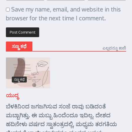
Save my name, email, and website in this
browser for the next time I comment.
ಸಣ್ಣ ಕಥೆ
ಎಲ್ಲವನ್ನೂ ಕಾಣಿ
ಸಣ್ಣ ಕಥೆ
ಯುದ್ಧ
ಬೆಳಕಿನಿಂದ ಜಗಜಗಿಸುವ ಸಂಜೆ ರಾವು ಬಡಿದಂತೆ
ಮಬ್ಬಾಗಿತ್ತು. ಈ ಮಬ್ಬು ಹಿಂದೆಂದೂ ಇದಿಲ್ಲ. ದೇಶದ
ಹದಿನೇಳು ವರ್ಷದ ಸ್ವಾತಂತ್ರದಲ್ಲಿ, ಮಧ್ಯಮ ತರಗತಿಯ