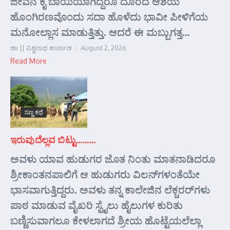
ಜೀವನ ಕೈ ಬಾಯಿಯಾಗಿದ್ದರೂ ದೂರದ ಆಶಯ
ಹೊಂಗಿರಣವೊಂದು ಸದಾ ಹೊಳೆದು ಭಾವೀ ಪೀಳಿಗೆಯ
ಮನೋಲ್ಲಾಸ ಮಾಡುತ್ತಿತ್ತು. ಆದರೆ ಈ ಮಬ್ಬುಗತ್ತ...
ಡಾ || ವಿಶ್ವನಾಥ ಕಾರ್ನಾಡ
August 2, 2026
Read More
ಸಣ್ಣ ಕಥೆ
ಇರುವುದೆಲ್ಲವ ಬಿಟ್ಟು………
ಅವಳು ಯಾವ ಹುಡುಗರ ಜೊತ ನಿಂತು ಮಾತನಾಡಿದರೂ
ಶ್ರೀಕಾಂತನಪಾಲಿಗೆ ಆ ಹುಡುಗರು ವಿಲನ್‌ಗಳಂತೆಯೇ
ಭಾಸವಾಗುತ್ತಿದ್ದರು. ಅವಳು ತನ್ನ ಕಾಲೇಜಿನ ಲೆಕ್ಚರರ್‌ಗಳು
ಪಾಠ ಮಾಡುವ ವೈಖರಿ ಸ್ಟೈಲು ಹೈಲುಗಳ ಕುರಿತು
ಬಣ್ಣಿಸುವಾಗಲೂ ಕೇಳಲಾಗದೆ ಶ್ರೀಯ ಹೊಟ್ಟೆಯಲೆಲ್ಲಾ