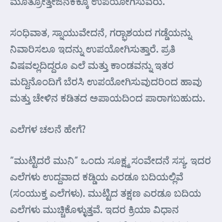
ಮೂತ್ರೋತ್ತೇಜನಕಕ್ಕೂ ಉಪಯೋಗಿಸುವರು.
ಸಂಧಿವಾತ, ಸ್ನಾಯುವೇದನೆ, ಗರ್‍ಭಾಶಯದ ಗಡ್ಡೆಯನ್ನು
ನಿವಾರಿಸಲೂ ಇದನ್ನು ಉಪಯೋಗಿಸುತ್ತಾರೆ. ಪ್ರತಿ
ವಿಷವಲ್ಲದಿದ್ದರೂ ಎಲೆ ಮತ್ತು ಕಾಂಡವನ್ನು ಇತರ
ಮದ್ದಿನೊಂದಿಗೆ ಬೆರಸಿ ಉಪಯೋಗಿಸುವುದರಿಂದ ಹಾವು
ಮತ್ತು ಚೇಳಿನ ಕಡಿತದ ಅಪಾಯದಿಂದ ಪಾರಾಗಬಹುದು.
ಎಲೆಗಳ ಚಲನೆ ಹೇಗೆ?
“ಮುಟ್ಟಿದರೆ ಮುನಿ” ಒಂದು ಸೂಕ್ಷ್ಮ ಸಂವೇದನೆ ಸಸ್ಯ. ಇದರ
ಎಲೆಗಳು ಉದ್ದವಾದ ಕಡ್ಡಿಯ ಎರಡೂ ಬದಿಯಲ್ಲಿವೆ
(ಸಂಯುಕ್ತ ಎಲೆಗಳು). ಮುಟ್ಟಿದ ತಕ್ಷಣ ಎರಡೂ ಬದಿಯ
ಎಲೆಗಳು ಮುಚ್ಚಿಕೊಳ್ಳುತ್ತವೆ. ಇದರ ಕ್ರಿಯಾ ವಿಧಾನ