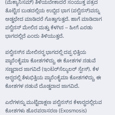
(ಮೆಕ್ಯಾನಿಸಮ್) ತಿಳಿಯಬೇಕಾದರೆ ಸಂಯುಕ್ತ ಪತ್ರದ
ತೊಟ್ಟಿನ ಬುಡದಲ್ಲಿಯ ಉಬ್ಬಿದ ಭಾಗ (ಪಲ್ವಿನಸ್)ವನ್ನು
ಅಡ್ಡಛೇದ ಮಾಡಿದರೆ ಗೊತ್ತಾಗುತ್ತದೆ. ಹಾಗೆ ಮಾಡಿದಾಗ
ಪಲ್ವಿನಸ್ ಮೇಲಿನ ಮತ್ತು ಕೆಳಗಿನ – ಹೀಗೆ ಎರಡು
ಭಾಗದಲ್ಲಿದೆ ಎಂದು ತಿಳಿಯುತ್ತದೆ.
ಪಲ್ವಿನಸ್‌ನ ಮೇಲಿನರ್‍ಧ ಭಾಗದಲ್ಲಿ ದಪ್ಪ ಭಿತ್ತಿಯ
ಪ್ಯಾರೆಂಕೈಮಾ ಕೋಶಗಳಿದ್ದು, ಈ ಕೋಶಗಳ ನಡುವೆ
ಸಣ್ಣದಾದ ಜಾಗವಿದೆ (ಇಂಟರ್‌ಸೆಲ್ಯುಲರ್‍ ಸ್ಪೇಸ್). ಕೆಳ
ಅರ್‍ಧದಲ್ಲಿ ತೆಳುಭಿತ್ತಿಯ ಪ್ಯಾರೆಂಕೈಮಾ ಕೋಶಗಳಿದ್ದು, ಈ
ಕೋಶಗಳ ನಡುವೆ ದೊಡ್ಡದಾದ ಜಾಗವಿದೆ.
ಎಲೆಗಳನ್ನು ಮುಟ್ಟಿದಾಕ್ಷಣ ಪಲ್ವಿನಸ್‌ನ ಕೆಳಾರ್‍ಧದಲ್ಲಿರುವ
ಕೋಶಗಳು ಹೊರಪರಾಸರಣ (Exosmosis)