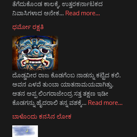
ತೆಗೆದುಕೊಂಡ ಕಾಲಕ್ಕೆ, ಉತ್ತರಕರ್ನಾಟಕದ
ನಿವಾಸಿಗಳಾದ ಅನೇಕ…
Read more…
ಧರ್ಮೋ ರಕ್ಷತಿ
ದೊಡ್ಡವೀರ ರಾಜ ಕೊಡಗೆಂಬ ನಾಡನ್ನು ಕಟ್ಟಿದ ಕಲಿ.
ಅವನ ಎಳವೆ ತುಂಬಾ ಯಾತನಾಮಯವಾಗಿತ್ತು.
ಆತನ ಅಪ್ಪ ಲಿಂಗರಾಜೇಂದ್ರ ಸತ್ತ ತಕ್ಷಣ ಇಡೀ
ಕೊಡಗನ್ನು ಹೈದರಾಲಿ ತನ್ನ ವಶಕ್ಕೆ…
Read more…
ಬಾಳೊಂದು ಕನಸಿನ ಲೋಕ