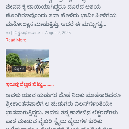
ಜೀವನ ಕೈ ಬಾಯಿಯಾಗಿದ್ದರೂ ದೂರದ ಆಶಯ
ಹೊಂಗಿರಣವೊಂದು ಸದಾ ಹೊಳೆದು ಭಾವೀ ಪೀಳಿಗೆಯ
ಮನೋಲ್ಲಾಸ ಮಾಡುತ್ತಿತ್ತು. ಆದರೆ ಈ ಮಬ್ಬುಗತ್ತ...
ಡಾ || ವಿಶ್ವನಾಥ ಕಾರ್ನಾಡ
August 2, 2026
Read More
ಸಣ್ಣ ಕಥೆ
ಇರುವುದೆಲ್ಲವ ಬಿಟ್ಟು………
ಅವಳು ಯಾವ ಹುಡುಗರ ಜೊತ ನಿಂತು ಮಾತನಾಡಿದರೂ
ಶ್ರೀಕಾಂತನಪಾಲಿಗೆ ಆ ಹುಡುಗರು ವಿಲನ್‌ಗಳಂತೆಯೇ
ಭಾಸವಾಗುತ್ತಿದ್ದರು. ಅವಳು ತನ್ನ ಕಾಲೇಜಿನ ಲೆಕ್ಚರರ್‌ಗಳು
ಪಾಠ ಮಾಡುವ ವೈಖರಿ ಸ್ಟೈಲು ಹೈಲುಗಳ ಕುರಿತು