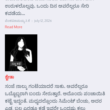
ಉರುಳಲೊಲ್ಲವು. ಒಂದು ದಿನ ಅವರೆಲ್ಲರೂ ಸೇರಿ
ಕವಡೆಯ...
ವೆಂಕಟರಾಮಯ್ಯ ಸಿ ಕೆ
July 12, 2026
Read More
ಸಣ್ಣ ಕಥೆ
ಶ್ವೇತಾ
ಸಂಜೆ ನಾಲ್ಕು ಗಂಟೆಯಾದರೆ ಸಾಕು. ಅವರೆಲ್ಲರೂ
ಒಬ್ಬೊಬ್ಬರಾಗಿ ಬಂದು ಸೇರುತ್ತಾರೆ. ಅದೊಂದು ಪಂಚಾಯಿತಿ
ಕಟ್ಟೆ ಇದ್ದಂತೆ. ಮಧ್ಯದಲ್ಲೊಂದು ಸಿಮೆಂಟ್ ಬೆಂಚು, ಅದರ
ಎಡ, ಬಲ ಎರಡೂ ಕಡೆ ಇವರೇ ಒಂದಷ್ಟು ಕಲ್ಲು