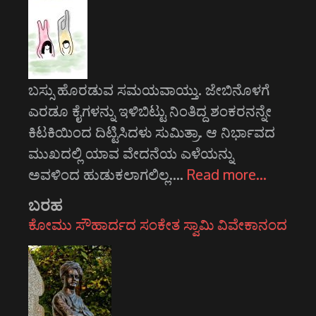
ಬಸ್ಸು ಹೊರಡುವ ಸಮಯವಾಯ್ತು. ಜೇಬಿನೊಳಗೆ
ಎರಡೂ ಕೈಗಳನ್ನು ಇಳಿಬಿಟ್ಟು ನಿಂತಿದ್ದ ಶಂಕರನನ್ನೇ
ಕಿಟಕಿಯಿಂದ ದಿಟ್ಟಿಸಿದಳು ಸುಮಿತ್ರಾ. ಆ ನಿರ್ಭಾವದ
ಮುಖದಲ್ಲಿ ಯಾವ ವೇದನೆಯ ಎಳೆಯನ್ನು
ಅವಳಿಂದ ಹುಡುಕಲಾಗಲಿಲ್ಲ.…
Read more…
ಬರಹ
ಕೋಮು ಸೌಹಾರ್ದದ ಸಂಕೇತ ಸ್ವಾಮಿ ವಿವೇಕಾನಂದ