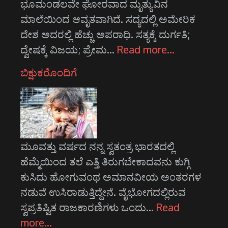
ಭೂಮಂಡಲವೇ ಘೋರವಾದ ಮೃತ್ಯುವಿನ
ಮಾಲೆಯಿಂದ ಆವೃತವಾಗಿದೆ. ಸದ್ಯದಲ್ಲಿ ಅಮೇರಿಕ
ದೇಶ ಅದರಲ್ಲಿ ಹೆಚ್ಚು ಅಪರಾಧಿ. ಸತ್ಯಕ್ಕೆ ದುರ್ಗತಿ;
ದ್ವೇಷಕ್ಕೆ ವಿಜಯ; ಪ್ರೇಮ…
Read more…
ಬಿಕ್ಷುಕರೊಂದಿಗೆ
ಮೂವತ್ತು ವರ್ಷದ ನನ್ನ ಸ್ವತಂತ್ರ ಭಾರತದಲ್ಲಿ
ಹೆಮ್ಮೆಯಿಂದ ತಲೆ ಎತ್ತಿ ತಿರುಗಬೇಕಾದವನು ಕುಗ್ಗಿ
ಕುಸಿದು ಹೋಗುವಂಥ ಅಮಾನವೀಯ ಅಂತರಗಳ
ನಡುವೆ ಉಸಿರಾಡುತ್ತಿದ್ದೇನೆ. ವೈಭೋಗದಲ್ಲಿರುವ
ಸ್ವಪ್ರತಿಷ್ಟಿತ ರಾಜಕಾರಣಿಗಳು ಒಂದು…
Read
more…