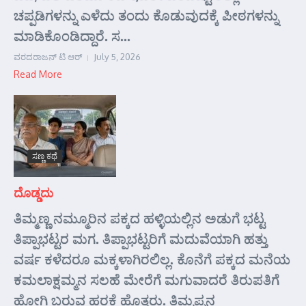
ಚಪ್ಪಡಿಗಳನ್ನು ಎಳೆದು ತಂದು ಕೊಡುವುದಕ್ಕೆ ಪೀಠಗಳನ್ನು
ಮಾಡಿಕೊಂಡಿದ್ದಾರೆ. ಸ...
ವರದರಾಜನ್ ಟಿ ಆರ್
July 5, 2026
Read More
ಸಣ್ಣ ಕಥೆ
ದೊಡ್ಡದು
ತಿಮ್ಮಣ್ಣ ನಮ್ಮೂರಿನ ಪಕ್ಕದ ಹಳ್ಳಿಯಲ್ಲಿನ ಅಡುಗೆ ಭಟ್ಟ
ತಿಪ್ಪಾಭಟ್ಟರ ಮಗ. ತಿಪ್ಪಾಭಟ್ಟರಿಗೆ ಮದುವೆಯಾಗಿ ಹತ್ತು
ವರ್ಷ ಕಳೆದರೂ ಮಕ್ಕಳಾಗಿರಲಿಲ್ಲ. ಕೊನೆಗೆ ಪಕ್ಕದ ಮನೆಯ
ಕಮಲಾಕ್ಷಮ್ಮನ ಸಲಹೆ ಮೇರೆಗೆ ಮಗುವಾದರೆ ತಿರುಪತಿಗೆ
ಹೋಗಿ ಬರುವ ಹರಕೆ ಹೊತ್ತರು. ತಿಮ್ಮಪ್ಪನ