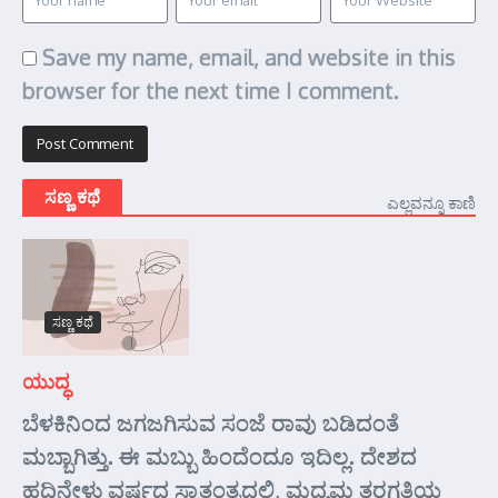
Save my name, email, and website in this
browser for the next time I comment.
ಸಣ್ಣ ಕಥೆ
ಎಲ್ಲವನ್ನೂ ಕಾಣಿ
ಸಣ್ಣ ಕಥೆ
ಯುದ್ಧ
ಬೆಳಕಿನಿಂದ ಜಗಜಗಿಸುವ ಸಂಜೆ ರಾವು ಬಡಿದಂತೆ
ಮಬ್ಬಾಗಿತ್ತು. ಈ ಮಬ್ಬು ಹಿಂದೆಂದೂ ಇದಿಲ್ಲ. ದೇಶದ
ಹದಿನೇಳು ವರ್ಷದ ಸ್ವಾತಂತ್ರದಲ್ಲಿ, ಮಧ್ಯಮ ತರಗತಿಯ