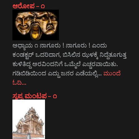
ಆರೋಪ – ೧
ಅಧ್ಯಾಯ ೧ ನಾಗೂರು ! ನಾಗೂರು ! ಎಂದು
ಕಂಡಕ್ಟರ್ ಒದರಿದಾಗ, ಬಿಸಿಲಿನ ಝಳಕ್ಕೆ ನಿದ್ದೆತೂಗುತ್ತ
ಕುಳಿತಿದ್ದ ಅರವಿಂದನಿಗೆ ಒಮ್ಮೆಲೆ ಎಚ್ಚರವಾಯಿತು.
ಗಡಿಬಿಡಿಯಿಂದ ಎದ್ದು ಜನರ ಎಡೆಯಲ್ಲಿ…
ಮುಂದೆ
ಓದಿ…
ಸ್ವಪ್ನ ಮಂಟಪ – ೧