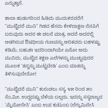
ಎನ್ನುತ್ತಾರೆ.
ಶಾಲಾ ಹುಡುಗರಿಂದ ಹಿಡಿದು ಮುದುಕರವರೆಗೆ
“ಮುಟ್ಟಿದರೆ ಮುನಿ” ಗಿಡದ ಹೆಸರು ಕೇಳಿದಾಕ್ಷಣ ನೆನಪಿಗೆ
ಬರುವುದು ಅದರ ಈ ಚಲನೆ ಮಾತ್ರ. ಆದರೆ ಅದರಲ್ಲಿ
ಅಡಗಿರುವ ಔಷಧೀಯ ಗುಣವನ್ನು ಅರಿತವರು ಬಹಳಷ್ಟು
ಕಡಿಮೆ. ಬಹುಶಃ ಇದರಿಂದಾಗಿಯೇ ಏನೋ ಅದು
ಮುನಿದು, ಮುಟ್ಟಿದ ತಕ್ಷಣ ಎಲೆಗಳನ್ನು ಮುಚ್ಚುವುದರ
ಮೂಲಕ ‘ತನ್ನನ್ನು ಮುಟ್ಟಬೇಡಿ’ ಎಂಬ ಮಾತನ್ನು
ತಿಳಿಸುವುದೇನೋ!
“ಮುಟ್ಟಿದರೆ ಮುನಿ” ಕುರುಚಲು ಸಸ್ಯ. ೪೫ ರಿಂದ ೫೦
ಸೆಂ.ಮೀ. ಉದ್ದದಷ್ಟು ಬೆಳೆಯ ಬಲ್ಲದು. ಇದನ್ನು ಸಸ್ಯರಾಜ್ಯದ
‘ಮೈಮೋಸೇಸಿ’ ಎಂಬ ಉಪ ಕುಟುಂಬ (ಲೆಗ್ಯುಮಿನೇಸಿ