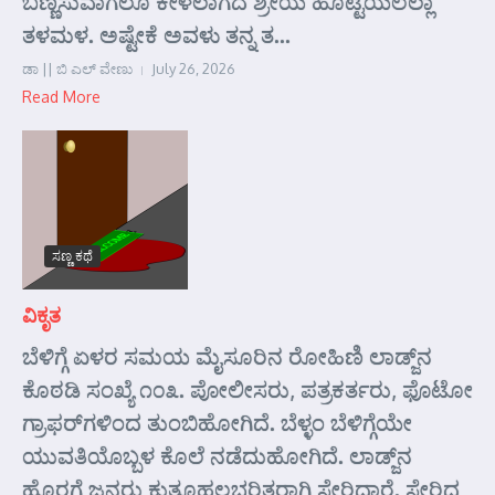
ಬಣ್ಣಿಸುವಾಗಲೂ ಕೇಳಲಾಗದೆ ಶ್ರೀಯ ಹೊಟ್ಟೆಯಲೆಲ್ಲಾ
ತಳಮಳ. ಅಷ್ಟೇಕೆ ಅವಳು ತನ್ನ ತ...
ಡಾ || ಬಿ ಎಲ್ ವೇಣು
July 26, 2026
Read More
ಸಣ್ಣ ಕಥೆ
ವಿಕೃತ
ಬೆಳಿಗ್ಗೆ ಏಳರ ಸಮಯ ಮೈಸೂರಿನ ರೋಹಿಣಿ ಲಾಡ್ಜ್‌ನ
ಕೊಠಡಿ ಸಂಖ್ಯೆ ೧೦೩. ಪೋಲೀಸರು, ಪತ್ರಕರ್ತರು, ಫೊಟೋ
ಗ್ರಾಫರ್‌ಗಳಿಂದ ತುಂಬಿಹೋಗಿದೆ. ಬೆಳ್ಳಂ ಬೆಳಿಗ್ಗೆಯೇ
ಯುವತಿಯೊಬ್ಬಳ ಕೊಲೆ ನಡೆದುಹೋಗಿದೆ. ಲಾಡ್ಜ್‌ನ
ಹೊರಗೆ ಜನರು ಕುತೂಹಲಭರಿತರಾಗಿ ಸೇರಿದ್ದಾರೆ. ಸೇರಿದ್ದ