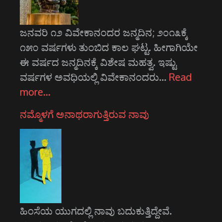
ಜನವರಿ ೧೨ ವಿವೇಕಾನಂದರ ಜನ್ಮದಿನ; ೨೦೧೩ಕ್ಕೆ
೧೫೦ ವರ್ಷಗಳು ತುಂಬಿದ ಕಾಲ ಘಟ್ಟ. ಹೀಗಾಗಿಯೇ
ಈ ವರ್ಷದ ಜನ್ಮದಿನಕ್ಕೆ ವಿಶೇಷ ಮಹತ್ವ. ಇಷ್ಟು
ವರ್ಷಗಳ ಅವಧಿಯಲ್ಲಿ ವಿವೇಕಾನಂದರು…
Read
more…
ನಮ್ಮೊಳಗೆ ಅನಾಥರಾಗುತ್ತಿರುವ ನಾವು
ಹಿಂಸೆಯ ಯುಗದಲ್ಲಿ ನಾವು ಬದುಕುತ್ತಿದ್ದೇವೆ.