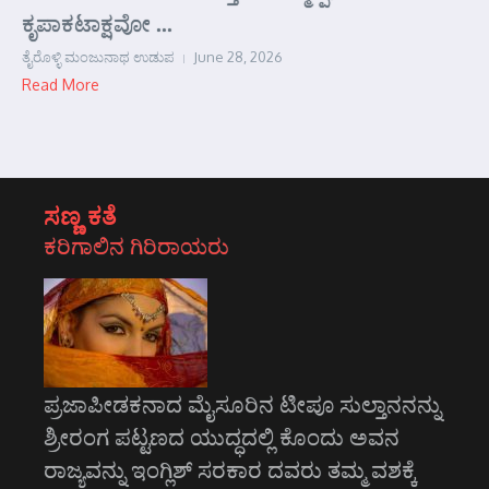
ಕೃಪಾಕಟಾಕ್ಷವೋ ...
ತೈರೊಳ್ಳಿ ಮಂಜುನಾಥ ಉಡುಪ
June 28, 2026
Read More
ಸಣ್ಣ ಕತೆ
ಕರಿಗಾಲಿನ ಗಿರಿರಾಯರು
ಪ್ರಜಾಪೀಡಕನಾದ ಮೈಸೂರಿನ ಟೀಪೂ ಸುಲ್ತಾನನನ್ನು
ಶ್ರೀರಂಗ ಪಟ್ಟಣದ ಯುದ್ಧದಲ್ಲಿ ಕೊಂದು ಅವನ
ರಾಜ್ಯವನ್ನು ಇಂಗ್ಲಿಶ್ ಸರಕಾರ ದವರು ತಮ್ಮ ವಶಕ್ಕೆ