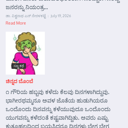
ಜನರನ್ನು ನಿಯಂತ್ರ...
ಡಾ. ವಿಶ್ವನಾಥ ಎನ್ ನೇರಳಕಟ್ಟೆ
July 19, 2026
Read More
ಸಣ್ಣ ಕಥೆ
ಚಿನ್ನದ ಬೊಂಬೆ
೧ ಗೌರಿಯ ಹಬ್ಬವು ಕಳೆದು ಕೆಲವು ದಿನಗಳಾಗಿದ್ದುವು.
ಭಾಗೀರಥಮ್ಮನೂ ಅವಳ ಜೊತೆಯ ಹುಡುಗಿಯರೂ
ಒಂದೊಂದು ದಿನವನ್ನು ಕಳೆಯುವುದೂ ಒಂದೊಂದು
ಯುಗವನ್ನು ಕಳೆದಂತೆ ಕಷ್ಟವಾಗಿದ್ದಿತು. ಅವರು ಎಷ್ಟು
ಕುತೂಹಲದಿಂದ ಬಯಸಿದರೂ ದಿನಗಳು ಬೇಗ ಬೇಗ