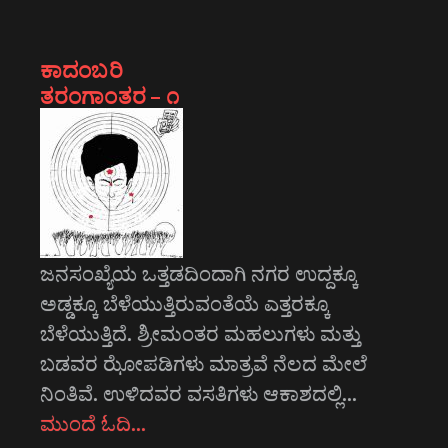
ಕಾದಂಬರಿ
ತರಂಗಾಂತರ – ೧
ಜನಸಂಖ್ಯೆಯ ಒತ್ತಡದಿಂದಾಗಿ ನಗರ ಉದ್ದಕ್ಕೂ
ಅಡ್ಡಕ್ಕೂ ಬೆಳೆಯುತ್ತಿರುವಂತೆಯೆ ಎತ್ತರಕ್ಕೂ
ಬೆಳೆಯುತ್ತಿದೆ. ಶ್ರೀಮಂತರ ಮಹಲುಗಳು ಮತ್ತು
ಬಡವರ ಝೋಪಡಿಗಳು ಮಾತ್ರವೆ ನೆಲದ ಮೇಲೆ
ನಿಂತಿವೆ. ಉಳಿದವರ ವಸತಿಗಳು ಆಕಾಶದಲ್ಲಿ…
ಮುಂದೆ ಓದಿ…