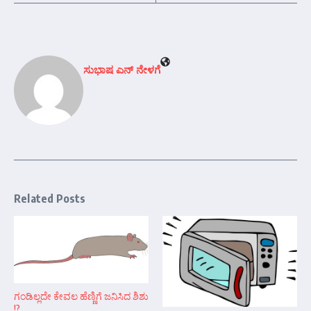
ಸುಭಾಷ ಎನ್ ನೇಳಗೆ
Related Posts
ಗಂಡಿಲ್ಲದೇ ಕೇವಲ ಹೆಣ್ಣಿಗೆ ಜನಿಸಿದ ಶಿಶು
!?