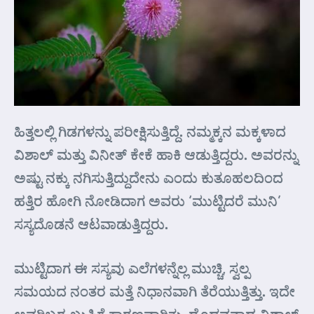
ಹಿತ್ತಲಲ್ಲಿ ಗಿಡಗಳನ್ನು ಪರೀಕ್ಷಿಸುತ್ತಿದ್ದೆ. ನಮ್ಮಕ್ಕನ ಮಕ್ಕಳಾದ
ವಿಶಾಲ್ ಮತ್ತು ವಿನೀತ್ ಕೇಕೆ ಹಾಕಿ ಆಡುತ್ತಿದ್ದರು. ಅವರನ್ನು
ಅಷ್ಟು ನಕ್ಕು ನಗಿಸುತ್ತಿದ್ದುದೇನು ಎಂದು ಕುತೂಹಲದಿಂದ
ಹತ್ತಿರ ಹೋಗಿ ನೋಡಿದಾಗ ಅವರು ‘ಮುಟ್ಟಿದರೆ ಮುನಿ’
ಸಸ್ಯದೊಡನೆ ಆಟವಾಡುತ್ತಿದ್ದರು.
ಮುಟ್ಟಿದಾಗ ಈ ಸಸ್ಯವು ಎಲೆಗಳನ್ನೆಲ್ಲ ಮುಚ್ಚಿ, ಸ್ವಲ್ಪ
ಸಮಯದ ನಂತರ ಮತ್ತೆ ನಿಧಾನವಾಗಿ ತೆರೆಯುತ್ತಿತ್ತು. ಇದೇ