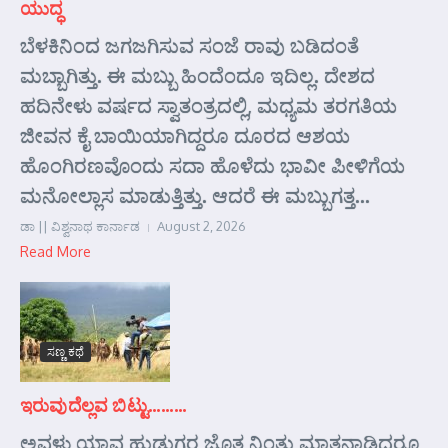
ಯುದ್ಧ
ಬೆಳಕಿನಿಂದ ಜಗಜಗಿಸುವ ಸಂಜೆ ರಾವು ಬಡಿದಂತೆ
ಮಬ್ಬಾಗಿತ್ತು. ಈ ಮಬ್ಬು ಹಿಂದೆಂದೂ ಇದಿಲ್ಲ. ದೇಶದ
ಹದಿನೇಳು ವರ್ಷದ ಸ್ವಾತಂತ್ರದಲ್ಲಿ, ಮಧ್ಯಮ ತರಗತಿಯ
ಜೀವನ ಕೈ ಬಾಯಿಯಾಗಿದ್ದರೂ ದೂರದ ಆಶಯ
ಹೊಂಗಿರಣವೊಂದು ಸದಾ ಹೊಳೆದು ಭಾವೀ ಪೀಳಿಗೆಯ
ಮನೋಲ್ಲಾಸ ಮಾಡುತ್ತಿತ್ತು. ಆದರೆ ಈ ಮಬ್ಬುಗತ್ತ...
ಡಾ || ವಿಶ್ವನಾಥ ಕಾರ್ನಾಡ
August 2, 2026
Read More
ಸಣ್ಣ ಕಥೆ
ಇರುವುದೆಲ್ಲವ ಬಿಟ್ಟು………
ಅವಳು ಯಾವ ಹುಡುಗರ ಜೊತ ನಿಂತು ಮಾತನಾಡಿದರೂ