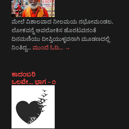
ಮೇಲೆ ವಿಶಾಲವಾದ ನೀಲಮಯ ನಭೋಮಂಡಲ.
ಲೋಕವನ್ನೆ ಅವಲೋಕಿಸ ಹೊರಟವನಂತೆ
ದಿನಮಣಿಯು ದೀಪ್ತಿಯುಳ್ಳವನಾಗಿ ಮೂಡಣದಲ್ಲಿ
ನಿಂತಿದ್ದ…
ಮುಂದೆ ಓದಿ…
→
ಕಾದಂಬರಿ
ಒಲವೇ… ಭಾಗ – ೧