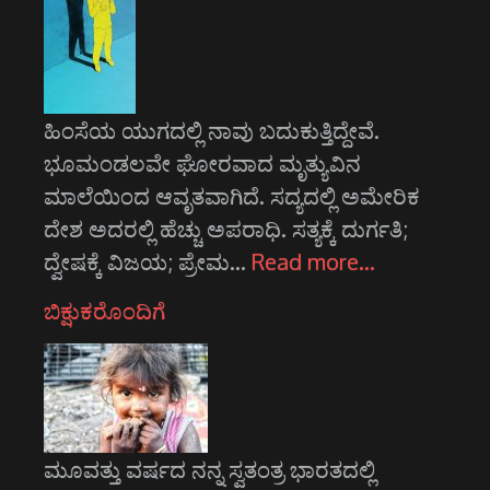
ಹಿಂಸೆಯ ಯುಗದಲ್ಲಿ ನಾವು ಬದುಕುತ್ತಿದ್ದೇವೆ.
ಭೂಮಂಡಲವೇ ಘೋರವಾದ ಮೃತ್ಯುವಿನ
ಮಾಲೆಯಿಂದ ಆವೃತವಾಗಿದೆ. ಸದ್ಯದಲ್ಲಿ ಅಮೇರಿಕ
ದೇಶ ಅದರಲ್ಲಿ ಹೆಚ್ಚು ಅಪರಾಧಿ. ಸತ್ಯಕ್ಕೆ ದುರ್ಗತಿ;
ದ್ವೇಷಕ್ಕೆ ವಿಜಯ; ಪ್ರೇಮ…
Read more…
ಬಿಕ್ಷುಕರೊಂದಿಗೆ
ಮೂವತ್ತು ವರ್ಷದ ನನ್ನ ಸ್ವತಂತ್ರ ಭಾರತದಲ್ಲಿ