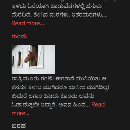
ಇಳಿದು ಓರೆಯಾಗಿ ಕೂಡುವೆಡೆಗಳಲ್ಲಿ ಹಸುರು
ಮೆರೆದಿದೆ. ತೆಂಗಿನ ಮರಗಳು, ಇತರಮರಗಳು,…
Read more…
ಗುಂಡು
ರಾತ್ರಿ ಮೂರು ಗಂಟೆ! ಈಗತಾನೆ ಮುಗಿಯಿತು ಆ
ಕನಸು! ಕನಸು ಮುಗಿದರೂ ಖಾಸೀಂ ಮುಗಿದಿಲ್ಲ!
ಕುದುರೆ ಲಗಾಂ ಹಿಡಿದು ಕೊಂಡು ಅವನು
ಓಡಾಡುತ್ತಲೇ ಇದ್ದಾನೆ. ಅವನ ಹಿಂದೆ…
Read
more…
ಬರಹ