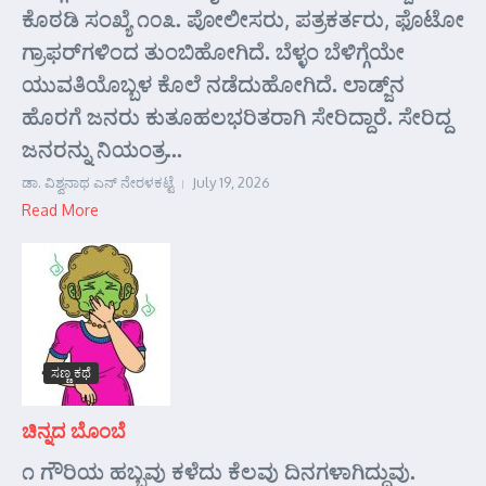
ಕೊಠಡಿ ಸಂಖ್ಯೆ ೧೦೩. ಪೋಲೀಸರು, ಪತ್ರಕರ್ತರು, ಫೊಟೋ
ಗ್ರಾಫರ್‌ಗಳಿಂದ ತುಂಬಿಹೋಗಿದೆ. ಬೆಳ್ಳಂ ಬೆಳಿಗ್ಗೆಯೇ
ಯುವತಿಯೊಬ್ಬಳ ಕೊಲೆ ನಡೆದುಹೋಗಿದೆ. ಲಾಡ್ಜ್‌ನ
ಹೊರಗೆ ಜನರು ಕುತೂಹಲಭರಿತರಾಗಿ ಸೇರಿದ್ದಾರೆ. ಸೇರಿದ್ದ
ಜನರನ್ನು ನಿಯಂತ್ರ...
ಡಾ. ವಿಶ್ವನಾಥ ಎನ್ ನೇರಳಕಟ್ಟೆ
July 19, 2026
Read More
ಸಣ್ಣ ಕಥೆ
ಚಿನ್ನದ ಬೊಂಬೆ
೧ ಗೌರಿಯ ಹಬ್ಬವು ಕಳೆದು ಕೆಲವು ದಿನಗಳಾಗಿದ್ದುವು.