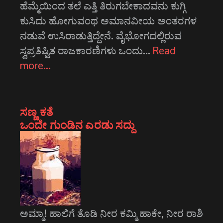
ಹೆಮ್ಮೆಯಿಂದ ತಲೆ ಎತ್ತಿ ತಿರುಗಬೇಕಾದವನು ಕುಗ್ಗಿ
ಕುಸಿದು ಹೋಗುವಂಥ ಅಮಾನವೀಯ ಅಂತರಗಳ
ನಡುವೆ ಉಸಿರಾಡುತ್ತಿದ್ದೇನೆ. ವೈಭೋಗದಲ್ಲಿರುವ
ಸ್ವಪ್ರತಿಷ್ಟಿತ ರಾಜಕಾರಣಿಗಳು ಒಂದು…
Read
more…
ಸಣ್ಣ ಕತೆ
ಒಂದೇ ಗುಂಡಿನ ಎರಡು ಸದ್ದು
ಅಮ್ಮಾ! ಹಾಲಿಗೆ ತೊಡಿ ನೀರ ಕಮ್ಮಿ ಹಾಕೇ, ನೀರ ರಾಶಿ