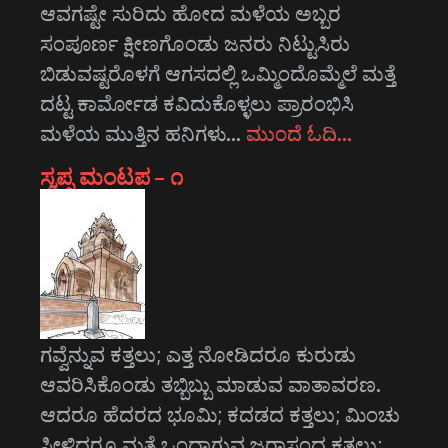
ಆವಗಷ್ಟೇ ಸುರಿದು ಹೋದ ಮಳೆಯ ಅಬ್ಬರ
ಸಂಪೂರ್ಣ ಕ್ಷೀಣಗೊಂಡು ಜನರು ನಿಟ್ಟುಸಿರು
ಬಿಡುವಷ್ಟರೊಳಗೆ ಆಗಸದಲ್ಲಿ ಒಮ್ಮಿಂದೊಮ್ಮೆಲೆ ಮತ್ತೆ
ದಟ್ಟ ಕಾರ್ಮೋಡ ಕವಿದುಕೊಳ್ಳಲು ಪ್ರಾರಂಭಿಸಿ
ಮಳೆಯ ಮುತ್ತಿನ ಹನಿಗಳು…
ಮುಂದೆ ಓದಿ…
ಸ್ವಪ್ನ ಮಂಟಪ – ೧
ಗವ್ವೆನ್ನುವ ಕತ್ತಲು; ಎತ್ತ ನೋಡಿದರೂ ಕುರುಡು
ಆವರಿಸಿಕೊಂಡು ತಬ್ಬಿಬ್ಬು ಮಾಡುವ ವಾತಾವರಣ.
ಆದರೂ ಹೆದರದ ಭೂಮಿ; ಕದಡದ ಕತ್ತಲು; ಮಿಂಚು
ಸೀಳಿದರೂ ಮತ್ತೆ ಒಂದಾಗುವ ಜರಾಸಂಧ ಕತ್ತಲು;…