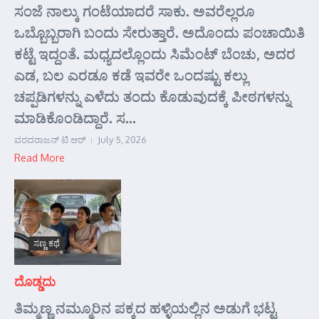
ಸಂಜೆ ನಾಲ್ಕು ಗಂಟೆಯಾದರೆ ಸಾಕು. ಅವರೆಲ್ಲರೂ
ಒಬ್ಬೊಬ್ಬರಾಗಿ ಬಂದು ಸೇರುತ್ತಾರೆ. ಅದೊಂದು ಪಂಚಾಯಿತಿ
ಕಟ್ಟೆ ಇದ್ದಂತೆ. ಮಧ್ಯದಲ್ಲೊಂದು ಸಿಮೆಂಟ್ ಬೆಂಚು, ಅದರ
ಎಡ, ಬಲ ಎರಡೂ ಕಡೆ ಇವರೇ ಒಂದಷ್ಟು ಕಲ್ಲು
ಚಪ್ಪಡಿಗಳನ್ನು ಎಳೆದು ತಂದು ಕೊಡುವುದಕ್ಕೆ ಪೀಠಗಳನ್ನು
ಮಾಡಿಕೊಂಡಿದ್ದಾರೆ. ಸ...
ವರದರಾಜನ್ ಟಿ ಆರ್
July 5, 2026
Read More
ಸಣ್ಣ ಕಥೆ
ದೊಡ್ಡದು
ತಿಮ್ಮಣ್ಣ ನಮ್ಮೂರಿನ ಪಕ್ಕದ ಹಳ್ಳಿಯಲ್ಲಿನ ಅಡುಗೆ ಭಟ್ಟ