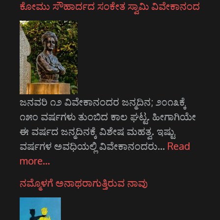
ಕೋಮು ಸೌಹಾರ್ದದ ಸಂಕೇತ ಸ್ವಾಮಿ ವಿವೇಕಾನಂದ
ಜನವರಿ ೧೨ ವಿವೇಕಾನಂದರ ಜನ್ಮದಿನ; ೨೦೧೩ಕ್ಕೆ
೧೫೦ ವರ್ಷಗಳು ತುಂಬಿದ ಕಾಲ ಘಟ್ಟ. ಹೀಗಾಗಿಯೇ
ಈ ವರ್ಷದ ಜನ್ಮದಿನಕ್ಕೆ ವಿಶೇಷ ಮಹತ್ವ. ಇಷ್ಟು
ವರ್ಷಗಳ ಅವಧಿಯಲ್ಲಿ ವಿವೇಕಾನಂದರು…
Read
more…
ನಮ್ಮೊಳಗೆ ಅನಾಥರಾಗುತ್ತಿರುವ ನಾವು