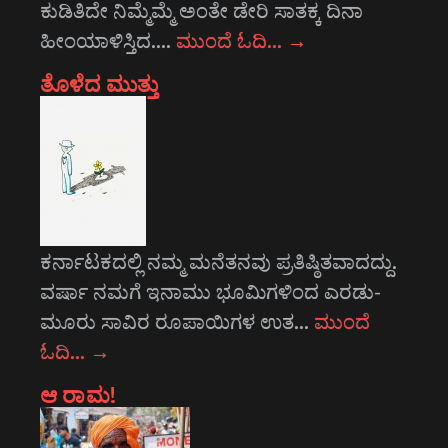
ಕುಡಿತಿದೇ ನಿಮ್ಮೆಮ್ಮೆ ಅಂತೇ ಡೇರಿ ಸಾತಕ್ಕ ದಿನಾ
ಹೀಂಯಾಳಿಸ್ತಿದ.…
ಮುಂದೆ ಓದಿ…
→
ತೊಳೆದ ಮುತ್ತು
ಕರ್ನಾಟಕದಲ್ಲಿ ನಮ್ಮ ಮನೆತನವು ಪ್ರತಿಷ್ಠಿತವಾದದ್ದು.
ವರ್ಷಾ ನಮಗೆ ಇನಾಮು ಭೂಮಿಗಳಿಂದ ಎರಡು-
ಮೂರು ಸಾವಿರ ರೂಪಾಯಿಗಳ ಉತ…
ಮುಂದೆ
ಓದಿ…
→
ಆ ರಾಮ!