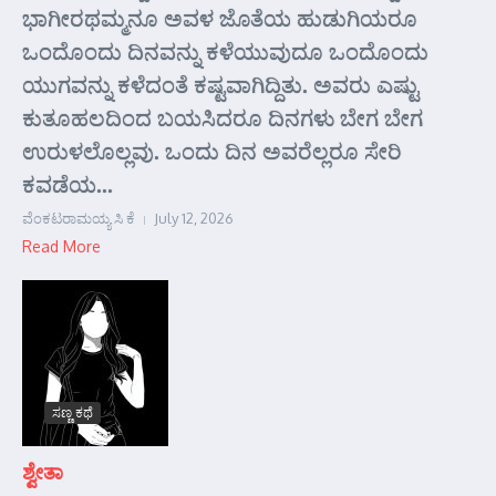
ಭಾಗೀರಥಮ್ಮನೂ ಅವಳ ಜೊತೆಯ ಹುಡುಗಿಯರೂ
ಒಂದೊಂದು ದಿನವನ್ನು ಕಳೆಯುವುದೂ ಒಂದೊಂದು
ಯುಗವನ್ನು ಕಳೆದಂತೆ ಕಷ್ಟವಾಗಿದ್ದಿತು. ಅವರು ಎಷ್ಟು
ಕುತೂಹಲದಿಂದ ಬಯಸಿದರೂ ದಿನಗಳು ಬೇಗ ಬೇಗ
ಉರುಳಲೊಲ್ಲವು. ಒಂದು ದಿನ ಅವರೆಲ್ಲರೂ ಸೇರಿ
ಕವಡೆಯ...
ವೆಂಕಟರಾಮಯ್ಯ ಸಿ ಕೆ
July 12, 2026
Read More
ಸಣ್ಣ ಕಥೆ
ಶ್ವೇತಾ