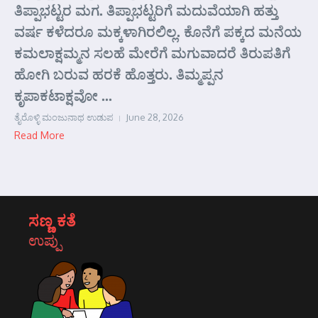
ತಿಪ್ಪಾಭಟ್ಟರ ಮಗ. ತಿಪ್ಪಾಭಟ್ಟರಿಗೆ ಮದುವೆಯಾಗಿ ಹತ್ತು
ವರ್ಷ ಕಳೆದರೂ ಮಕ್ಕಳಾಗಿರಲಿಲ್ಲ. ಕೊನೆಗೆ ಪಕ್ಕದ ಮನೆಯ
ಕಮಲಾಕ್ಷಮ್ಮನ ಸಲಹೆ ಮೇರೆಗೆ ಮಗುವಾದರೆ ತಿರುಪತಿಗೆ
ಹೋಗಿ ಬರುವ ಹರಕೆ ಹೊತ್ತರು. ತಿಮ್ಮಪ್ಪನ
ಕೃಪಾಕಟಾಕ್ಷವೋ ...
ತೈರೊಳ್ಳಿ ಮಂಜುನಾಥ ಉಡುಪ
June 28, 2026
Read More
ಸಣ್ಣ ಕತೆ
ಉಪ್ಪು