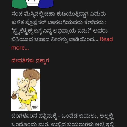
ಸಂಜೆ ಮೆಸ್ಸಿನಲ್ಲಿ ಚಹಾ ಕುಡಿಯುತ್ತಿದ್ದಾಗ ಎದುರು
ಕುಳಿತ ಪ್ರೊಫ಼ೆಸರ್ ಬಾನಲಗಿಯವರು ಕೇಳಿದರು :
"ಸ್ಟೈಲಿಸ್ಟಿಕ್ಸ್ ಬಗ್ಗೆ ನಿನ್ನ ಅಭಿಪ್ರಾಯ ಏನು?" ಅವರು
ಬಿಸಿಯಾದ ಚಹಾದ ನೀರನ್ನು ಜಾಡಿಯಿಂದ…
Read
more…
ದೇವತೆಗಳು ನಕ್ಕಾಗ
ಬೆಂಗಳೂರಿನ ಪಶ್ಚಿಮಕ್ಕೆ - ಒಂದೆಡೆ ಬಯಲು, ಅಲ್ಲಲ್ಲಿ
ಒಂದೊಂದು ಮರ. ಉಬ್ಬಿದ ಬಯಲುಗಳು ಅಲ್ಲಿ ಇಲ್ಲಿ