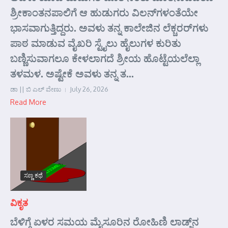
ಶ್ರೀಕಾಂತನಪಾಲಿಗೆ ಆ ಹುಡುಗರು ವಿಲನ್‌ಗಳಂತೆಯೇ
ಭಾಸವಾಗುತ್ತಿದ್ದರು. ಅವಳು ತನ್ನ ಕಾಲೇಜಿನ ಲೆಕ್ಚರರ್‌ಗಳು
ಪಾಠ ಮಾಡುವ ವೈಖರಿ ಸ್ಟೈಲು ಹೈಲುಗಳ ಕುರಿತು
ಬಣ್ಣಿಸುವಾಗಲೂ ಕೇಳಲಾಗದೆ ಶ್ರೀಯ ಹೊಟ್ಟೆಯಲೆಲ್ಲಾ
ತಳಮಳ. ಅಷ್ಟೇಕೆ ಅವಳು ತನ್ನ ತ...
ಡಾ || ಬಿ ಎಲ್ ವೇಣು
July 26, 2026
Read More
ಸಣ್ಣ ಕಥೆ
ವಿಕೃತ
ಬೆಳಿಗ್ಗೆ ಏಳರ ಸಮಯ ಮೈಸೂರಿನ ರೋಹಿಣಿ ಲಾಡ್ಜ್‌ನ