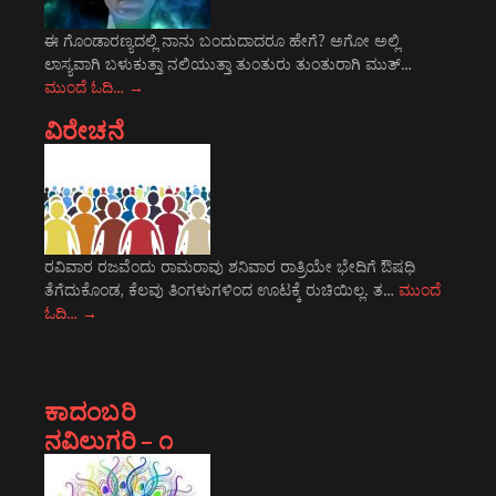
ಈ ಗೊಂಡಾರಣ್ಯದಲ್ಲಿ ನಾನು ಬಂದುದಾದರೂ ಹೇಗೆ? ಅಗೋ ಅಲ್ಲಿ
ಲಾಸ್ಯವಾಗಿ ಬಳುಕುತ್ತಾ ನಲಿಯುತ್ತಾ ತುಂತುರು ತುಂತುರಾಗಿ ಮುತ್…
ಮುಂದೆ ಓದಿ…
→
ವಿರೇಚನೆ
ರವಿವಾರ ರಜವೆಂದು ರಾಮರಾವು ಶನಿವಾರ ರಾತ್ರಿಯೇ ಭೇದಿಗೆ ಔಷಧಿ
ತೆಗೆದುಕೊಂಡ, ಕೆಲವು ತಿಂಗಳುಗಳಿಂದ ಊಟಕ್ಕೆ ರುಚಿಯಿಲ್ಲ. ತ…
ಮುಂದೆ
ಓದಿ…
→
ಕಾದಂಬರಿ
ನವಿಲುಗರಿ – ೧