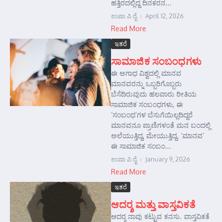
ಹತ್ತಿರದಲ್ಲಿದ್ದ ದಿನಕರನ...
ಉಷಾ ಪಿ ರೈ
April 12, 2026
Read More
ಇತರೆ
ಸಾಮಾಜಿಕ ಸಂಬಂಧಗಳು
ಈ ಅಗಾಧ ವಿಶ್ವದಲ್ಲಿ ಮಾನವ
ಮಾನವರನ್ನು ಒಬ್ಬರಿಗೊಬ್ಬರು
ಬೆಸೆದಿರುವುದು ಹಲವಾರು ರೀತಿಯ
ಸಾಮಾಜಿಕ ಸಂಬಂಧಗಳು, ಈ
‘ಸಂಬಂಧ’ಗಳ ಬೆಸುಗೆಯಿಲ್ಲದಿದ್ದರೆ
ಮಾನವನೂ ಪ್ರಾಣಿಗಳಂತೆ ಮನ ಬಂದಲ್ಲಿ
ಅಲೆಯುತ್ತಿದ್ದ, ಮೇಯುತ್ತಿದ್ದ. ‘ಮಾನವ’
ಈ ಸಾಮಾಜಿಕ ಸಂಬಂ...
ಉಷಾ ಪಿ ರೈ
January 9, 2026
Read More
ಇತರೆ
ಆದರ್‍ಶ ಮತ್ತು ವಾಸ್ತವಿಕತೆ
ಆದರ್‍ಶ ನಾವು ಕಟ್ಟುವ ಕನಸು. ವಾಸ್ತವಿಕತೆ