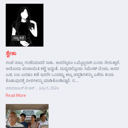
ಸಣ್ಣ ಕಥೆ
ಶ್ವೇತಾ
ಸಂಜೆ ನಾಲ್ಕು ಗಂಟೆಯಾದರೆ ಸಾಕು. ಅವರೆಲ್ಲರೂ ಒಬ್ಬೊಬ್ಬರಾಗಿ ಬಂದು ಸೇರುತ್ತಾರೆ.
ಅದೊಂದು ಪಂಚಾಯಿತಿ ಕಟ್ಟೆ ಇದ್ದಂತೆ. ಮಧ್ಯದಲ್ಲೊಂದು ಸಿಮೆಂಟ್ ಬೆಂಚು, ಅದರ
ಎಡ, ಬಲ ಎರಡೂ ಕಡೆ ಇವರೇ ಒಂದಷ್ಟು ಕಲ್ಲು ಚಪ್ಪಡಿಗಳನ್ನು ಎಳೆದು ತಂದು
ಕೊಡುವುದಕ್ಕೆ ಪೀಠಗಳನ್ನು ಮಾಡಿಕೊಂಡಿದ್ದಾರೆ. ಸ...
ವರದರಾಜನ್ ಟಿ ಆರ್
July 5, 2026
Read More