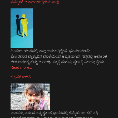
ನಮ್ಮೊಳಗೆ ಅನಾಥರಾಗುತ್ತಿರುವ ನಾವು
ಹಿಂಸೆಯ ಯುಗದಲ್ಲಿ ನಾವು ಬದುಕುತ್ತಿದ್ದೇವೆ. ಭೂಮಂಡಲವೇ
ಘೋರವಾದ ಮೃತ್ಯುವಿನ ಮಾಲೆಯಿಂದ ಆವೃತವಾಗಿದೆ. ಸದ್ಯದಲ್ಲಿ ಅಮೇರಿಕ
ದೇಶ ಅದರಲ್ಲಿ ಹೆಚ್ಚು ಅಪರಾಧಿ. ಸತ್ಯಕ್ಕೆ ದುರ್ಗತಿ; ದ್ವೇಷಕ್ಕೆ ವಿಜಯ; ಪ್ರೇಮ…
Read more…
ಬಿಕ್ಷುಕರೊಂದಿಗೆ
ಮೂವತ್ತು ವರ್ಷದ ನನ್ನ ಸ್ವತಂತ್ರ ಭಾರತದಲ್ಲಿ ಹೆಮ್ಮೆಯಿಂದ ತಲೆ ಎತ್ತಿ