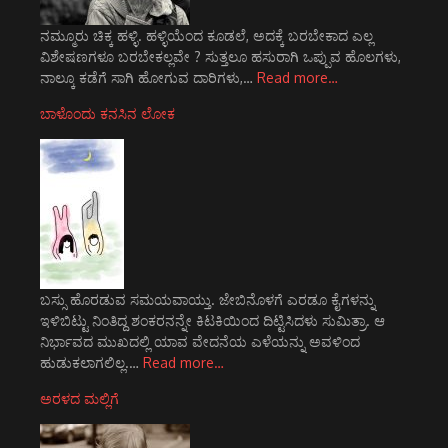
ನಮ್ಮೂರು ಚಿಕ್ಕ ಹಳ್ಳಿ. ಹಳ್ಳಿಯೆಂದ ಕೂಡಲೆ, ಅದಕ್ಕೆ ಬರಬೇಕಾದ ಎಲ್ಲ
ವಿಶೇಷಣಗಳೂ ಬರಬೇಕಲ್ಲವೇ ? ಸುತ್ತಲೂ ಹಸುರಾಗಿ ಒಪ್ಪುವ ಹೊಲಗಳು,
ನಾಲ್ಕೂ ಕಡೆಗೆ ಸಾಗಿ ಹೋಗುವ ದಾರಿಗಳು,…
Read more…
ಬಾಳೊಂದು ಕನಸಿನ ಲೋಕ
ಬಸ್ಸು ಹೊರಡುವ ಸಮಯವಾಯ್ತು. ಜೇಬಿನೊಳಗೆ ಎರಡೂ ಕೈಗಳನ್ನು
ಇಳಿಬಿಟ್ಟು ನಿಂತಿದ್ದ ಶಂಕರನನ್ನೇ ಕಿಟಕಿಯಿಂದ ದಿಟ್ಟಿಸಿದಳು ಸುಮಿತ್ರಾ. ಆ
ನಿರ್ಭಾವದ ಮುಖದಲ್ಲಿ ಯಾವ ವೇದನೆಯ ಎಳೆಯನ್ನು ಅವಳಿಂದ
ಹುಡುಕಲಾಗಲಿಲ್ಲ.…
Read more…
ಅರಳದ ಮಲ್ಲಿಗೆ