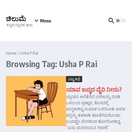
Skip to content
ಚಿಲುಮೆ
Menu
ಕನ್ನಡ ನಲ್ಬರಹ ತಾಣ
Home
/
Usha P Rai
Browsing Tag: Usha P Rai
ಸಣ್ಣ ಕಥೆ
ಯಾವ ಜನ್ಮದ ವೈರಿ ನೀನು?
ಬ್ಯಾಂಕಿನ ಅರೆತೆರೆದ ಬಾಗಿಲನ್ನು ದೂಡಿ
ಒಳಬಂದ ಪ್ರಹ್ಲಾದ, ಕೆಲಸದಲ್ಲಿ
ಮಗ್ನಳಾಗಿದ್ದ ಸುಮಾಳ ಬಳಿಗೋಡಿ ಅವಳ
ಪರ್‍ಸನ್ನು ತಡಕಾಡಿ ಹಣತೆಗೆದುಕೊಂಡು
ಬಂದಷ್ಟೇ ವೇಗದಿಂದ ಹೊರಗೋಡಿದ್ದ.
“ಏನು ಮಗರಾಯನ ಗಲಾಟೆ”