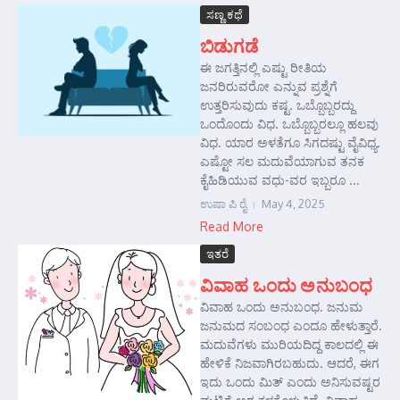
ಸಣ್ಣ ಕಥೆ
ಬಿಡುಗಡೆ
ಈ ಜಗತ್ತಿನಲ್ಲಿ ಎಷ್ಟು ರೀತಿಯ
ಜನರಿರುವರೋ ಎನ್ನುವ ಪ್ರಶ್ನೆಗೆ
ಉತ್ತರಿಸುವುದು ಕಷ್ಟ. ಒಬ್ಬೊಬ್ಬರದ್ದು
ಒಂದೊಂದು ವಿಧ. ಒಬ್ಬೊಬ್ಬರಲ್ಲೂ ಹಲವು
ವಿಧ. ಯಾರ ಅಳತೆಗೂ ಸಿಗದಷ್ಟು ವೈವಿಧ್ಯ.
ಎಷ್ಟೋ ಸಲ ಮದುವೆಯಾಗುವ ತನಕ
ಕೈಹಿಡಿಯುವ ವಧು-ವರ ಇಬ್ಬರೂ ...
ಉಷಾ ಪಿ ರೈ
May 4, 2025
Read More
ಇತರೆ
ವಿವಾಹ ಒಂದು ಅನುಬಂಧ
ವಿವಾಹ ಒಂದು ಅನುಬಂಧ. ಜನುಮ
ಜನುಮದ ಸಂಬಂಧ ಎಂದೂ ಹೇಳುತ್ತಾರೆ.
ಮದುವೆಗಳು ಮುರಿಯದಿದ್ದ ಕಾಲದಲ್ಲಿ ಈ
ಹೇಳಿಕೆ ನಿಜವಾಗಿರಬಹುದು. ಆದರೆ, ಈಗ
ಇದು ಒಂದು ಮಿತ್ ಎಂದು ಅನಿಸುವಷ್ಟರ