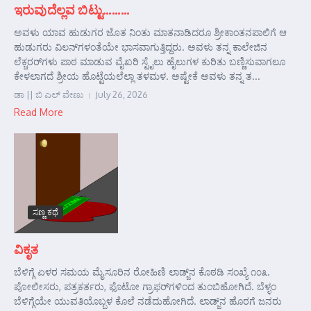
ಇರುವುದೆಲ್ಲವ ಬಿಟ್ಟು………
ಅವಳು ಯಾವ ಹುಡುಗರ ಜೊತ ನಿಂತು ಮಾತನಾಡಿದರೂ ಶ್ರೀಕಾಂತನಪಾಲಿಗೆ ಆ
ಹುಡುಗರು ವಿಲನ್‌ಗಳಂತೆಯೇ ಭಾಸವಾಗುತ್ತಿದ್ದರು. ಅವಳು ತನ್ನ ಕಾಲೇಜಿನ
ಲೆಕ್ಚರರ್‌ಗಳು ಪಾಠ ಮಾಡುವ ವೈಖರಿ ಸ್ಟೈಲು ಹೈಲುಗಳ ಕುರಿತು ಬಣ್ಣಿಸುವಾಗಲೂ
ಕೇಳಲಾಗದೆ ಶ್ರೀಯ ಹೊಟ್ಟೆಯಲೆಲ್ಲಾ ತಳಮಳ. ಅಷ್ಟೇಕೆ ಅವಳು ತನ್ನ ತ...
ಡಾ || ಬಿ ಎಲ್ ವೇಣು
July 26, 2026
Read More
ಸಣ್ಣ ಕಥೆ
ವಿಕೃತ
ಬೆಳಿಗ್ಗೆ ಏಳರ ಸಮಯ ಮೈಸೂರಿನ ರೋಹಿಣಿ ಲಾಡ್ಜ್‌ನ ಕೊಠಡಿ ಸಂಖ್ಯೆ ೧೦೩.
ಪೋಲೀಸರು, ಪತ್ರಕರ್ತರು, ಫೊಟೋ ಗ್ರಾಫರ್‌ಗಳಿಂದ ತುಂಬಿಹೋಗಿದೆ. ಬೆಳ್ಳಂ
ಬೆಳಿಗ್ಗೆಯೇ ಯುವತಿಯೊಬ್ಬಳ ಕೊಲೆ ನಡೆದುಹೋಗಿದೆ. ಲಾಡ್ಜ್‌ನ ಹೊರಗೆ ಜನರು