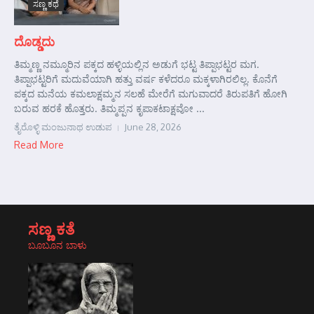
ಸಣ್ಣ ಕಥೆ
ದೊಡ್ಡದು
ತಿಮ್ಮಣ್ಣ ನಮ್ಮೂರಿನ ಪಕ್ಕದ ಹಳ್ಳಿಯಲ್ಲಿನ ಅಡುಗೆ ಭಟ್ಟ ತಿಪ್ಪಾಭಟ್ಟರ ಮಗ.
ತಿಪ್ಪಾಭಟ್ಟರಿಗೆ ಮದುವೆಯಾಗಿ ಹತ್ತು ವರ್ಷ ಕಳೆದರೂ ಮಕ್ಕಳಾಗಿರಲಿಲ್ಲ. ಕೊನೆಗೆ
ಪಕ್ಕದ ಮನೆಯ ಕಮಲಾಕ್ಷಮ್ಮನ ಸಲಹೆ ಮೇರೆಗೆ ಮಗುವಾದರೆ ತಿರುಪತಿಗೆ ಹೋಗಿ
ಬರುವ ಹರಕೆ ಹೊತ್ತರು. ತಿಮ್ಮಪ್ಪನ ಕೃಪಾಕಟಾಕ್ಷವೋ ...
ತೈರೊಳ್ಳಿ ಮಂಜುನಾಥ ಉಡುಪ
June 28, 2026
Read More
ಸಣ್ಣ ಕತೆ
ಬೂಬೂನ ಬಾಳು