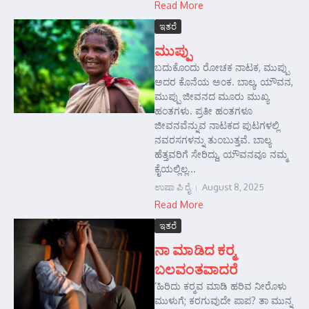
Read More
ಇತರೆ
ಮುಪ್ಪು
ಬದುಕೊಂದು ರೋಚಕ ನಾಟಕ, ಮುಪ್ಪು
ಅದರ ಕೊನೆಯ ಅಂಕ. ಬಾಲ್ಯ, ಯೌವನ,
ಮುಪ್ಪು ಜೀವನದ ಮೂರು ಮುಖ್ಯ
ಹಂತಗಳು. ಪ್ರತೀ ಹಂತಗಳೂ
ಜೀವನವೆನ್ನುವ ನಾಟಕದ ಪುಟಗಳಲ್ಲಿ
ನವರಸಗಳನ್ನು ತುಂಬುತ್ತವೆ. ಬಾಲ್ಯ
ಹೆತ್ತವರಿಗೆ ಸೇರಿದ್ದು, ಯೌವನವೂ ನಮ್ಮ
ಕೈಯಲ್ಲಿಲ್ಲ...
ಉಷಾ ಪಿ ರೈ
August 8, 2025
Read More
ಇತರೆ
ನಾ ಮಾಡಿದ ಕರ್‍ಮ
ಬಲವಂತವಾದರೆ
‘ಹಿರಿದು ಕರ್‍ಮವ ಮಾಡಿ ಹರಿವ ನೀರೊಳು
ಮುಳುಗೆ; ಕರಗುವುದೇ ಪಾಪ? ತಾ ಮುನ್ನ