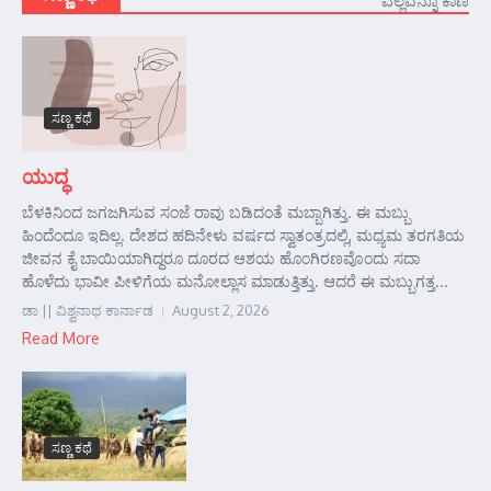
ಎಲ್ಲವನ್ನೂ ಕಾಣಿ
ಸಣ್ಣ ಕಥೆ
ಯುದ್ಧ
ಬೆಳಕಿನಿಂದ ಜಗಜಗಿಸುವ ಸಂಜೆ ರಾವು ಬಡಿದಂತೆ ಮಬ್ಬಾಗಿತ್ತು. ಈ ಮಬ್ಬು
ಹಿಂದೆಂದೂ ಇದಿಲ್ಲ. ದೇಶದ ಹದಿನೇಳು ವರ್ಷದ ಸ್ವಾತಂತ್ರದಲ್ಲಿ, ಮಧ್ಯಮ ತರಗತಿಯ
ಜೀವನ ಕೈ ಬಾಯಿಯಾಗಿದ್ದರೂ ದೂರದ ಆಶಯ ಹೊಂಗಿರಣವೊಂದು ಸದಾ
ಹೊಳೆದು ಭಾವೀ ಪೀಳಿಗೆಯ ಮನೋಲ್ಲಾಸ ಮಾಡುತ್ತಿತ್ತು. ಆದರೆ ಈ ಮಬ್ಬುಗತ್ತ...
ಡಾ || ವಿಶ್ವನಾಥ ಕಾರ್ನಾಡ
August 2, 2026
Read More
ಸಣ್ಣ ಕಥೆ