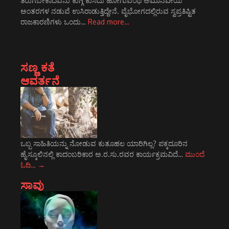
ತಿರುಗಬೇಕಾದವನು ಕುಗ್ಗಿ ಕುಸಿದು ಹೋಗುವಂಥ ಅಮಾನವೀಯ
ಅಂತರಗಳ ನಡುವೆ ಉಸಿರಾಡುತ್ತಿದ್ದೇನೆ. ವೈಭೋಗದಲ್ಲಿರುವ ಸ್ವಪ್ರತಿಷ್ಟಿತ
ರಾಜಕಾರಣಿಗಳು ಒಂದು…
Read more…
ಸಣ್ಣ ಕತೆ
ಆವರ್ತನೆ
ಒಬ್ಬ ಸಾಹಿತಿಯನ್ನು ನೋಡುವ ಕುತೂಹಲ ಯಾರಿಗಿಲ್ಲ? ಪಕ್ಕದೂರಿನ
ಹೈಸ್ಕೂಲಿನಲ್ಲಿ ಕಾದಂಬರಿಕಾರ ಅ.ರ.ಸು.ರವರ ಕಾರ್ಯಕ್ರಮವಿದೆ…
ಮುಂದೆ
ಓದಿ…
→
ಸಾವು