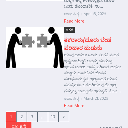
ಮಟ್ಟಿಗೆ ಅರ್‍ಥ ಕಳಕೊಳ್ಳುತ್ತಿದೆ. ವಿವಾಹ
ಒಂದು ಹೊಂದಾಣಿಕೆ, ಸರಿ...
ಉಷಾ ಪಿ ರೈ
April 18, 2025
Read More
ಇತರೆ
ತಕರಾರು/ದೂರು ಬೇಡ
ಪರಿಹಾರ ಹುಡುಕು
ಯಾವುದಾದರೂ ಒಂದು ಸಂಗತಿ ನಮಗೆ
ಇಷ್ಟವಾಗದಿದ್ದರೆ ಅದನ್ನು ದೂರುತ್ತಾ
ಇರುವ ಬದಲು ಅದಕ್ಕೆ ಪರಿಹಾರ ಅಥವಾ
ಪರ್‍ಯಾಯ ಹುಡುಕಿದರೆ ಜೀವನ
ಸುಲಭವಾಗುತ್ತದೆ. ಇಲ್ಲವಾದರೆ ಯಾವ
ಸಮಸ್ಯೆಗಳೂ ಬಗೆಹರಿಯುವುದೇ ಇಲ್ಲ.
ನಮ್ಮನ್ನು ಕಾಡುತ್ತಲೇ ಇರುತ್ತವೆ. ಕೆಲವ...
ಉಷಾ ಪಿ ರೈ
March 21, 2025
Read More
1
2
3
...
10
ಸಣ್ಣ ಕಥೆ