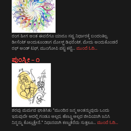
ರಂಗ ಹೀಗ ಅಂತ ಈವರೆಗೂ ಯಾರೂ ಸಷ್ಟ ನಿರ್ಧಾರಕ್ಕೆ ಬಂದಂತಿಲ್ಲ.
ಡೀಸೆಂಟ್ ಅಂದುಕೂಂಡಾಗ ಮೋಸ್ಟ್‌ ಡಿಫರೆಂಟ್‌, ಮೇದು ಅಂದುಕೊಂಡರೆ
ರಫ್ ಅಂಡ್ ಟಫ್, ಮುಂಗೋಪಿ ಪಟ್ಟ ಕಟ್ಟಿ…
ಮುಂದೆ ಓದಿ…
ಪುಂಸ್ತ್ರೀ – ೧
ಶರವು ಮರ್ಮವ ಘಾತಿಸಿತು "ಮುಂದಿನ ಜನ್ಮ ಅಂತನ್ನುವುದು ಒಂದು
ಇರುವುದೇ ಆದಲ್ಲಿ ಗಂಡೂ ಅಲ್ಲದ, ಹೆಣ್ಣೂ ಅಲ್ಲದ ಜೀವಿಯಾಗಿ ಜನಿಸಿ
ನಿನ್ನನ್ನು ಕೊಲ್ಲುತ್ತೇನೆ." ನಿಧಾನವಾಗಿ ಕಣ್ಣುತೆರೆದು ಸುತ್ತಲೂ…
ಮುಂದೆ ಓದಿ…