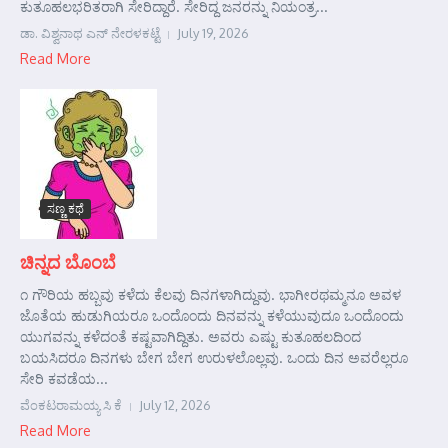
ಕುತೂಹಲಭರಿತರಾಗಿ ಸೇರಿದ್ದಾರೆ. ಸೇರಿದ್ದ ಜನರನ್ನು ನಿಯಂತ್ರ...
ಡಾ. ವಿಶ್ವನಾಥ ಎನ್ ನೇರಳಕಟ್ಟೆ
July 19, 2026
Read More
ಸಣ್ಣ ಕಥೆ
ಚಿನ್ನದ ಬೊಂಬೆ
೧ ಗೌರಿಯ ಹಬ್ಬವು ಕಳೆದು ಕೆಲವು ದಿನಗಳಾಗಿದ್ದುವು. ಭಾಗೀರಥಮ್ಮನೂ ಅವಳ
ಜೊತೆಯ ಹುಡುಗಿಯರೂ ಒಂದೊಂದು ದಿನವನ್ನು ಕಳೆಯುವುದೂ ಒಂದೊಂದು
ಯುಗವನ್ನು ಕಳೆದಂತೆ ಕಷ್ಟವಾಗಿದ್ದಿತು. ಅವರು ಎಷ್ಟು ಕುತೂಹಲದಿಂದ
ಬಯಸಿದರೂ ದಿನಗಳು ಬೇಗ ಬೇಗ ಉರುಳಲೊಲ್ಲವು. ಒಂದು ದಿನ ಅವರೆಲ್ಲರೂ
ಸೇರಿ ಕವಡೆಯ...
ವೆಂಕಟರಾಮಯ್ಯ ಸಿ ಕೆ
July 12, 2026
Read More