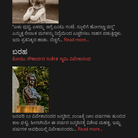
"ಏಳು ಪುಟ್ಟ, ಏಳಮ್ಮ ಆಗ್ಲೆ ಎಂಟು ಗಂಟೆ. ಸ್ಕೂಲಿಗೆ ಹೋಗಲ್ವಾ ಚಿನ್ನ"
ಎನ್ನುತ್ತ ರೇಣುಕ ಮಗಳನ್ನು ನಿದ್ರೆಯಿಂದ ಎಚ್ಚರಿಸಲು ಸಾಹಸ ಪಡುತ್ತಿದ್ದಳು.
ಇದು ಪ್ರತಿನಿತ್ಯದ ಹಾಡು. ಬೆಚ್ಚಗೆ…
Read more…
ಬರಹ
ಕೋಮು ಸೌಹಾರ್ದದ ಸಂಕೇತ ಸ್ವಾಮಿ ವಿವೇಕಾನಂದ
ಜನವರಿ ೧೨ ವಿವೇಕಾನಂದರ ಜನ್ಮದಿನ; ೨೦೧೩ಕ್ಕೆ ೧೫೦ ವರ್ಷಗಳು ತುಂಬಿದ
ಕಾಲ ಘಟ್ಟ. ಹೀಗಾಗಿಯೇ ಈ ವರ್ಷದ ಜನ್ಮದಿನಕ್ಕೆ ವಿಶೇಷ ಮಹತ್ವ. ಇಷ್ಟು
ವರ್ಷಗಳ ಅವಧಿಯಲ್ಲಿ ವಿವೇಕಾನಂದರು…
Read more…