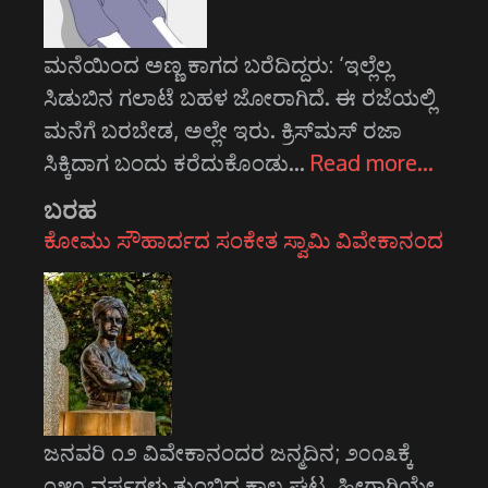
ಮನೆಯಿಂದ ಅಣ್ಣ ಕಾಗದ ಬರೆದಿದ್ದರು: ‘ಇಲ್ಲೆಲ್ಲ
ಸಿಡುಬಿನ ಗಲಾಟೆ ಬಹಳ ಜೋರಾಗಿದೆ. ಈ ರಜೆಯಲ್ಲಿ
ಮನೆಗೆ ಬರಬೇಡ, ಅಲ್ಲೇ ಇರು. ಕ್ರಿಸ್‌ಮಸ್‌ ರಜಾ
ಸಿಕ್ಕಿದಾಗ ಬಂದು ಕರೆದುಕೊಂಡು…
Read more…
ಬರಹ
ಕೋಮು ಸೌಹಾರ್ದದ ಸಂಕೇತ ಸ್ವಾಮಿ ವಿವೇಕಾನಂದ
ಜನವರಿ ೧೨ ವಿವೇಕಾನಂದರ ಜನ್ಮದಿನ; ೨೦೧೩ಕ್ಕೆ
೧೫೦ ವರ್ಷಗಳು ತುಂಬಿದ ಕಾಲ ಘಟ್ಟ. ಹೀಗಾಗಿಯೇ