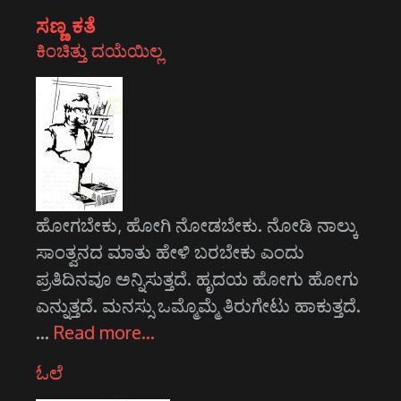
ಸಣ್ಣ ಕತೆ
ಕಿಂಚಿತ್ತು ದಯೆಯಿಲ್ಲ
ಹೋಗಬೇಕು, ಹೋಗಿ ನೋಡಬೇಕು. ನೋಡಿ ನಾಲ್ಕು
ಸಾಂತ್ವನದ ಮಾತು ಹೇಳಿ ಬರಬೇಕು ಎಂದು
ಪ್ರತಿದಿನವೂ ಅನ್ನಿಸುತ್ತದೆ. ಹೃದಯ ಹೋಗು ಹೋಗು
ಎನ್ನುತ್ತದೆ. ಮನಸ್ಸು ಒಮ್ಮೊಮ್ಮೆ ತಿರುಗೇಟು ಹಾಕುತ್ತದೆ.
…
Read more…
ಓಲೆ