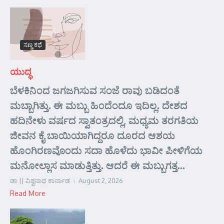
ಸಣ್ಣ ಕಥೆ
ಯುದ್ಧ
ಬೆಳಕಿನಿಂದ ಜಗಜಗಿಸುವ ಸಂಜೆ ರಾವು ಬಡಿದಂತೆ
ಮಬ್ಬಾಗಿತ್ತು. ಈ ಮಬ್ಬು ಹಿಂದೆಂದೂ ಇದಿಲ್ಲ. ದೇಶದ
ಹದಿನೇಳು ವರ್ಷದ ಸ್ವಾತಂತ್ರದಲ್ಲಿ, ಮಧ್ಯಮ ತರಗತಿಯ
ಜೀವನ ಕೈ ಬಾಯಿಯಾಗಿದ್ದರೂ ದೂರದ ಆಶಯ
ಹೊಂಗಿರಣವೊಂದು ಸದಾ ಹೊಳೆದು ಭಾವೀ ಪೀಳಿಗೆಯ
ಮನೋಲ್ಲಾಸ ಮಾಡುತ್ತಿತ್ತು. ಆದರೆ ಈ ಮಬ್ಬುಗತ್ತ...
ಡಾ || ವಿಶ್ವನಾಥ ಕಾರ್ನಾಡ
August 2, 2026
Read More