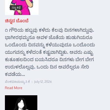
ಸಣ್ಣ ಕಥೆ
ಚಿನ್ನದ ಬೊಂಬೆ
೧ ಗೌರಿಯ ಹಬ್ಬವು ಕಳೆದು ಕೆಲವು ದಿನಗಳಾಗಿದ್ದುವು.
ಭಾಗೀರಥಮ್ಮನೂ ಅವಳ ಜೊತೆಯ ಹುಡುಗಿಯರೂ
ಒಂದೊಂದು ದಿನವನ್ನು ಕಳೆಯುವುದೂ ಒಂದೊಂದು
ಯುಗವನ್ನು ಕಳೆದಂತೆ ಕಷ್ಟವಾಗಿದ್ದಿತು. ಅವರು ಎಷ್ಟು
ಕುತೂಹಲದಿಂದ ಬಯಸಿದರೂ ದಿನಗಳು ಬೇಗ ಬೇಗ
ಉರುಳಲೊಲ್ಲವು. ಒಂದು ದಿನ ಅವರೆಲ್ಲರೂ ಸೇರಿ
ಕವಡೆಯ...
ವೆಂಕಟರಾಮಯ್ಯ ಸಿ ಕೆ
July 12, 2026
Read More