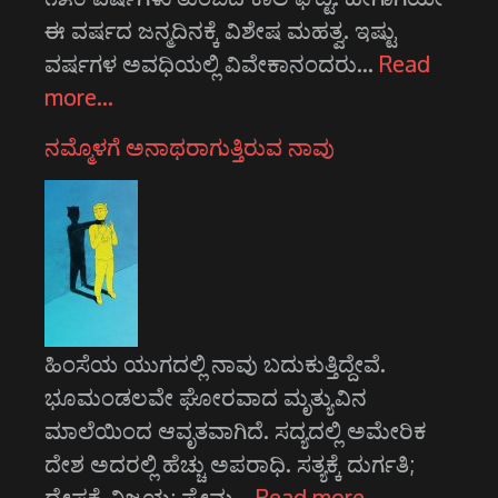
ಈ ವರ್ಷದ ಜನ್ಮದಿನಕ್ಕೆ ವಿಶೇಷ ಮಹತ್ವ. ಇಷ್ಟು
ವರ್ಷಗಳ ಅವಧಿಯಲ್ಲಿ ವಿವೇಕಾನಂದರು…
Read
more…
ನಮ್ಮೊಳಗೆ ಅನಾಥರಾಗುತ್ತಿರುವ ನಾವು
ಹಿಂಸೆಯ ಯುಗದಲ್ಲಿ ನಾವು ಬದುಕುತ್ತಿದ್ದೇವೆ.
ಭೂಮಂಡಲವೇ ಘೋರವಾದ ಮೃತ್ಯುವಿನ
ಮಾಲೆಯಿಂದ ಆವೃತವಾಗಿದೆ. ಸದ್ಯದಲ್ಲಿ ಅಮೇರಿಕ
ದೇಶ ಅದರಲ್ಲಿ ಹೆಚ್ಚು ಅಪರಾಧಿ. ಸತ್ಯಕ್ಕೆ ದುರ್ಗತಿ;
ದ್ವೇಷಕ್ಕೆ ವಿಜಯ; ಪ್ರೇಮ…
Read more…