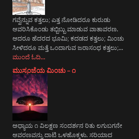
ಗವ್ವೆನ್ನುವ ಕತ್ತಲು; ಎತ್ತ ನೋಡಿದರೂ ಕುರುಡು
ಆವರಿಸಿಕೊಂಡು ತಬ್ಬಿಬ್ಬು ಮಾಡುವ ವಾತಾವರಣ.
ಆದರೂ ಹೆದರದ ಭೂಮಿ; ಕದಡದ ಕತ್ತಲು; ಮಿಂಚು
ಸೀಳಿದರೂ ಮತ್ತೆ ಒಂದಾಗುವ ಜರಾಸಂಧ ಕತ್ತಲು;…
ಮುಂದೆ ಓದಿ…
ಮುಸ್ಸಂಜೆಯ ಮಿಂಚು – ೧
ಅಧ್ಯಾಯ ೧ ವಿಲಕ್ಷಣ ಸಂದರ್ಶನ ರಿತು ಲಗುಬಗನೇ
ಆವರಣವನ್ನು ದಾಟಿ ಒಳಹೊಕ್ಕಳು. ಸರಿಯಾದ