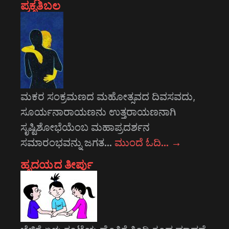
ಪ್ರಕೃತಿಬಲ
ಮಕರ ಸಂಕ್ರಮಣದ ಮಹೋತ್ಸವದ ದಿವಸವದು,
ಸೂರ್ಯನಾರಾಯಣನು ಉತ್ತರಾಯಣನಾಗಿ
ಸೃಷ್ಟಿಶೋಭೆಯೆಂಬ ಮಹಾಪ್ರದರ್ಶನ
ಸಮಾರಂಭವನ್ನು ಜಗತ…
ಮುಂದೆ ಓದಿ…
→
ಹೃದಯದ ತೀರ್ಪು