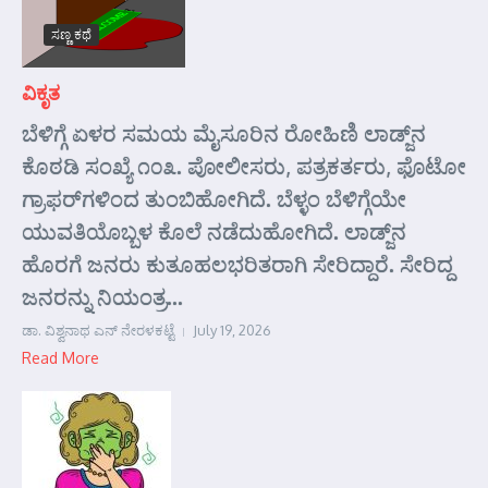
ಸಣ್ಣ ಕಥೆ
ವಿಕೃತ
ಬೆಳಿಗ್ಗೆ ಏಳರ ಸಮಯ ಮೈಸೂರಿನ ರೋಹಿಣಿ ಲಾಡ್ಜ್‌ನ
ಕೊಠಡಿ ಸಂಖ್ಯೆ ೧೦೩. ಪೋಲೀಸರು, ಪತ್ರಕರ್ತರು, ಫೊಟೋ
ಗ್ರಾಫರ್‌ಗಳಿಂದ ತುಂಬಿಹೋಗಿದೆ. ಬೆಳ್ಳಂ ಬೆಳಿಗ್ಗೆಯೇ
ಯುವತಿಯೊಬ್ಬಳ ಕೊಲೆ ನಡೆದುಹೋಗಿದೆ. ಲಾಡ್ಜ್‌ನ
ಹೊರಗೆ ಜನರು ಕುತೂಹಲಭರಿತರಾಗಿ ಸೇರಿದ್ದಾರೆ. ಸೇರಿದ್ದ
ಜನರನ್ನು ನಿಯಂತ್ರ...
ಡಾ. ವಿಶ್ವನಾಥ ಎನ್ ನೇರಳಕಟ್ಟೆ
July 19, 2026
Read More