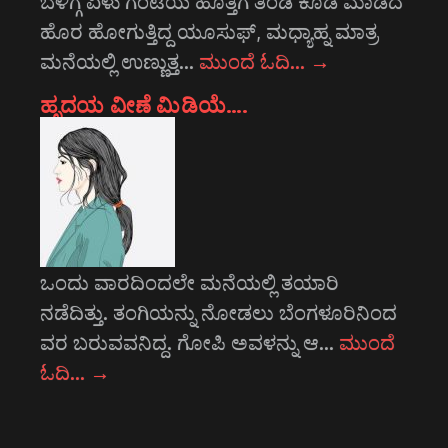
ಬೆಳಿಗ್ಗೆ ಏಳು ಗಂಟೆಯ ಹೊತ್ತಿಗೆ ತಿಂಡಿ ಕೂಡ ಮಾಡದೆ
ಹೊರ ಹೋಗುತ್ತಿದ್ದ ಯೂಸುಫ್, ಮಧ್ಯಾಹ್ನ ಮಾತ್ರ
ಮನೆಯಲ್ಲಿ ಉಣ್ಣುತ್ತ…
ಮುಂದೆ ಓದಿ…
→
ಹೃದಯ ವೀಣೆ ಮಿಡಿಯೆ….
ಒಂದು ವಾರದಿಂದಲೇ ಮನೆಯಲ್ಲಿ ತಯಾರಿ
ನಡೆದಿತ್ತು. ತಂಗಿಯನ್ನು ನೋಡಲು ಬೆಂಗಳೂರಿನಿಂದ
ವರ ಬರುವವನಿದ್ದ. ಗೋಪಿ ಅವಳನ್ನು ಆ…
ಮುಂದೆ
ಓದಿ…
→