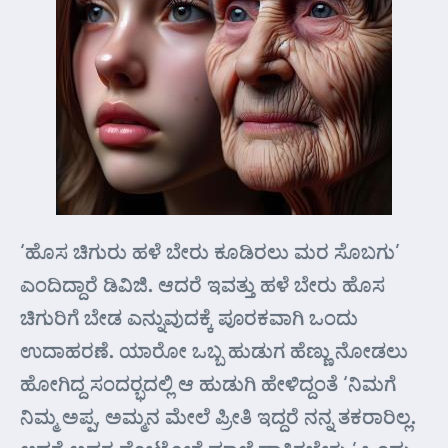
‘ಹೊಸ ಚಿಗುರು ಹಳೆ ಬೇರು ಕೂಡಿರಲು ಮರ ಸೊಬಗು’
ಎಂದಿದ್ದಾರೆ ಡಿವಿಜಿ. ಆದರೆ ಇವತ್ತು ಹಳೆ ಬೇರು ಹೊಸ
ಚಿಗುರಿಗೆ ಬೇಡ ಎನ್ನುವುದಕ್ಕೆ ಪೂರಕವಾಗಿ ಒಂದು
ಉದಾಹರಣೆ. ಯಾರೋ ಒಬ್ಬ ಹುಡುಗ ಹೆಣ್ಣು ನೋಡಲು
ಹೋಗಿದ್ದ ಸಂದರ್‍ಭದಲ್ಲಿ ಆ ಹುಡುಗಿ ಹೇಳಿದ್ದಂತೆ ‘ನಿಮಗೆ
ನಿಮ್ಮ ಅಪ್ಪ, ಅಮ್ಮನ ಮೇಲೆ ಪ್ರೀತಿ ಇದ್ದರೆ ನನ್ನ ತಕರಾರಿಲ್ಲ.