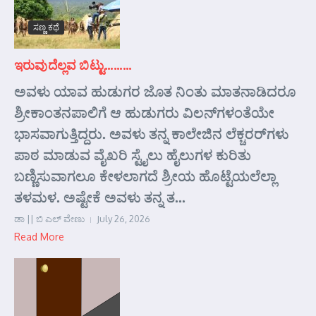
ಸಣ್ಣ ಕಥೆ
ಇರುವುದೆಲ್ಲವ ಬಿಟ್ಟು………
ಅವಳು ಯಾವ ಹುಡುಗರ ಜೊತ ನಿಂತು ಮಾತನಾಡಿದರೂ
ಶ್ರೀಕಾಂತನಪಾಲಿಗೆ ಆ ಹುಡುಗರು ವಿಲನ್‌ಗಳಂತೆಯೇ
ಭಾಸವಾಗುತ್ತಿದ್ದರು. ಅವಳು ತನ್ನ ಕಾಲೇಜಿನ ಲೆಕ್ಚರರ್‌ಗಳು
ಪಾಠ ಮಾಡುವ ವೈಖರಿ ಸ್ಟೈಲು ಹೈಲುಗಳ ಕುರಿತು
ಬಣ್ಣಿಸುವಾಗಲೂ ಕೇಳಲಾಗದೆ ಶ್ರೀಯ ಹೊಟ್ಟೆಯಲೆಲ್ಲಾ
ತಳಮಳ. ಅಷ್ಟೇಕೆ ಅವಳು ತನ್ನ ತ...
ಡಾ || ಬಿ ಎಲ್ ವೇಣು
July 26, 2026
Read More