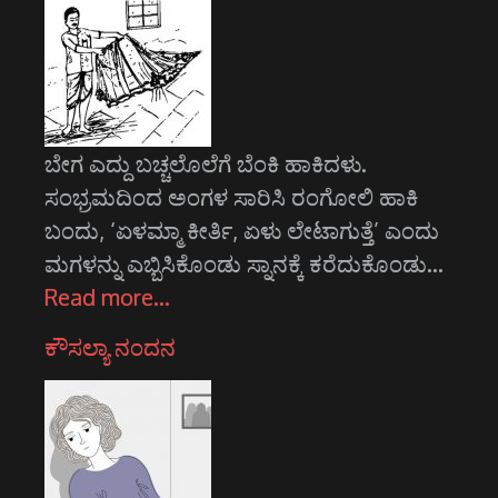
ಬೇಗ ಎದ್ದು ಬಚ್ಚಲೊಲೆಗೆ ಬೆಂಕಿ ಹಾಕಿದಳು.
ಸಂಭ್ರಮದಿಂದ ಅಂಗಳ ಸಾರಿಸಿ ರಂಗೋಲಿ ಹಾಕಿ
ಬಂದು, ‘ಏಳಮ್ಮಾ ಕೀರ್ತಿ, ಏಳು ಲೇಟಾಗುತ್ತೆ’ ಎಂದು
ಮಗಳನ್ನು ಎಬ್ಬಿಸಿಕೊಂಡು ಸ್ನಾನಕ್ಕೆ ಕರೆದುಕೊಂಡು…
Read more…
ಕೌಸಲ್ಯಾ ನಂದನ