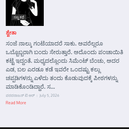
ಸಣ್ಣ ಕಥೆ
ಶ್ವೇತಾ
ಸಂಜೆ ನಾಲ್ಕು ಗಂಟೆಯಾದರೆ ಸಾಕು. ಅವರೆಲ್ಲರೂ
ಒಬ್ಬೊಬ್ಬರಾಗಿ ಬಂದು ಸೇರುತ್ತಾರೆ. ಅದೊಂದು ಪಂಚಾಯಿತಿ
ಕಟ್ಟೆ ಇದ್ದಂತೆ. ಮಧ್ಯದಲ್ಲೊಂದು ಸಿಮೆಂಟ್ ಬೆಂಚು, ಅದರ
ಎಡ, ಬಲ ಎರಡೂ ಕಡೆ ಇವರೇ ಒಂದಷ್ಟು ಕಲ್ಲು
ಚಪ್ಪಡಿಗಳನ್ನು ಎಳೆದು ತಂದು ಕೊಡುವುದಕ್ಕೆ ಪೀಠಗಳನ್ನು
ಮಾಡಿಕೊಂಡಿದ್ದಾರೆ. ಸ...
ವರದರಾಜನ್ ಟಿ ಆರ್
July 5, 2026
Read More