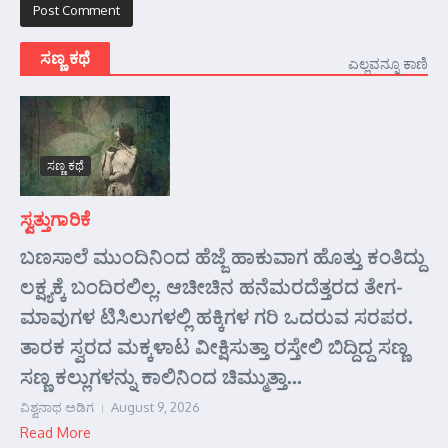
ಸಣ್ಣ ಕಥೆ
ಎಲ್ಲವನ್ನೂ ಕಾಣಿ
ಸಣ್ಣ ಕಥೆ
ಸ್ವತ್ತುಗಾರಿಕೆ
ಬಣಸಾಲೆ ಮುಂದಿನಿಂದ ಹೆಜ್ಜೆ ಹಾಕುವಾಗ ಹೊತ್ತು ಕಂತಿದ್ದು
ಲಕ್ಷ್ಯಕ್ಕೆ ಬಂದಿರಲಿಲ್ಲ. ಆಚೀಚಿನ ಹನೆಮರದೆತ್ತರದ ತೇಗ-
ಮಾವುಗಳ ಟಿಸಿಲುಗಳಲ್ಲಿ ಹಕ್ಕಿಗಳ ಗರಿ ಒದರುವ ಸರಪರ.
ತಾರಕ ಸ್ವರದ ಮಕ್ಕಳಾಟ ವೀಕ್ಷಿಸುತ್ತಾ ರಸ್ತೇಲಿ ಬಿದ್ದಿದ್ದ ಸಣ್ಣ
ಸಣ್ಣ ಕಲ್ಲುಗಳನ್ನು ಕಾಲಿನಿಂದ ಚಿಮ್ಮುತ್ತಾ...
ವಿಶ್ವನಾಥ ಅಡಿಗ
August 9, 2026
Read More