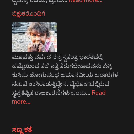
ಬಿಕ್ಷುಕರೊಂದಿಗೆ
ಮೂವತ್ತು ವರ್ಷದ ನನ್ನ ಸ್ವತಂತ್ರ ಭಾರತದಲ್ಲಿ
ಹೆಮ್ಮೆಯಿಂದ ತಲೆ ಎತ್ತಿ ತಿರುಗಬೇಕಾದವನು ಕುಗ್ಗಿ
ಕುಸಿದು ಹೋಗುವಂಥ ಅಮಾನವೀಯ ಅಂತರಗಳ
ನಡುವೆ ಉಸಿರಾಡುತ್ತಿದ್ದೇನೆ. ವೈಭೋಗದಲ್ಲಿರುವ
ಸ್ವಪ್ರತಿಷ್ಟಿತ ರಾಜಕಾರಣಿಗಳು ಒಂದು…
Read
more…
ಸಣ್ಣ ಕತೆ