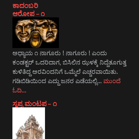
ಕಾದಂಬರಿ
ಆರೋಪ – ೧
ಅಧ್ಯಾಯ ೧ ನಾಗೂರು ! ನಾಗೂರು ! ಎಂದು
ಕಂಡಕ್ಟರ್ ಒದರಿದಾಗ, ಬಿಸಿಲಿನ ಝಳಕ್ಕೆ ನಿದ್ದೆತೂಗುತ್ತ
ಕುಳಿತಿದ್ದ ಅರವಿಂದನಿಗೆ ಒಮ್ಮೆಲೆ ಎಚ್ಚರವಾಯಿತು.
ಗಡಿಬಿಡಿಯಿಂದ ಎದ್ದು ಜನರ ಎಡೆಯಲ್ಲಿ…
ಮುಂದೆ
ಓದಿ…
ಸ್ವಪ್ನ ಮಂಟಪ – ೧