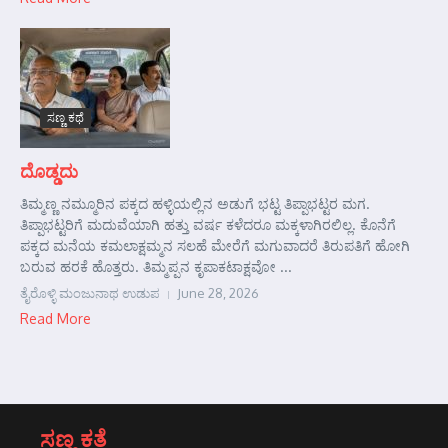
ಸಣ್ಣ ಕಥೆ
ದೊಡ್ಡದು
ತಿಮ್ಮಣ್ಣ ನಮ್ಮೂರಿನ ಪಕ್ಕದ ಹಳ್ಳಿಯಲ್ಲಿನ ಅಡುಗೆ ಭಟ್ಟ ತಿಪ್ಪಾಭಟ್ಟರ ಮಗ.
ತಿಪ್ಪಾಭಟ್ಟರಿಗೆ ಮದುವೆಯಾಗಿ ಹತ್ತು ವರ್ಷ ಕಳೆದರೂ ಮಕ್ಕಳಾಗಿರಲಿಲ್ಲ. ಕೊನೆಗೆ
ಪಕ್ಕದ ಮನೆಯ ಕಮಲಾಕ್ಷಮ್ಮನ ಸಲಹೆ ಮೇರೆಗೆ ಮಗುವಾದರೆ ತಿರುಪತಿಗೆ ಹೋಗಿ
ಬರುವ ಹರಕೆ ಹೊತ್ತರು. ತಿಮ್ಮಪ್ಪನ ಕೃಪಾಕಟಾಕ್ಷವೋ ...
ತೈರೊಳ್ಳಿ ಮಂಜುನಾಥ ಉಡುಪ
June 28, 2026
Read More
ಸಣ್ಣ ಕತೆ