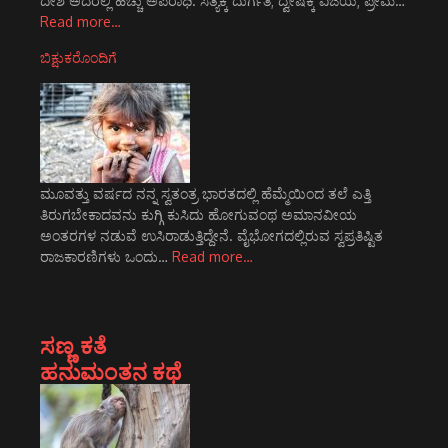
ದೇಶ ಅದರಲ್ಲಿ ಹೆಚ್ಚು ಅಪರಾಧಿ. ಸತ್ಯಕ್ಕೆ ದುರ್ಗತಿ; ದ್ವೇಷಕ್ಕೆ ವಿಜಯ; ಪ್ರೇಮ…
Read more…
ಬಿಕ್ಷುಕರೊಂದಿಗೆ
ಮೂವತ್ತು ವರ್ಷದ ನನ್ನ ಸ್ವತಂತ್ರ ಭಾರತದಲ್ಲಿ ಹೆಮ್ಮೆಯಿಂದ ತಲೆ ಎತ್ತಿ
ತಿರುಗಬೇಕಾದವನು ಕುಗ್ಗಿ ಕುಸಿದು ಹೋಗುವಂಥ ಅಮಾನವೀಯ
ಅಂತರಗಳ ನಡುವೆ ಉಸಿರಾಡುತ್ತಿದ್ದೇನೆ. ವೈಭೋಗದಲ್ಲಿರುವ ಸ್ವಪ್ರತಿಷ್ಟಿತ
ರಾಜಕಾರಣಿಗಳು ಒಂದು…
Read more…
ಸಣ್ಣ ಕತೆ
ಹನುಮಂತನ ಕಥೆ