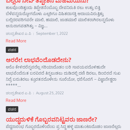
ಬಲ್ಲಿರಾ ನೀವ್ ತಿಪ್ಪೇಶನ ಮಹಿಮೆಯನು?
ಕಾಲವೊಂದಿತ್ತಂದು ತಿಪ್ಪೇಶನೆಂಬೊಬ್ಬ ದೇವನಿರುತಿ ರಲು ಉತ್ತು ಬಿತ್ತಿ
ಬೆಳೆವನ್ನದುದ್ಯೋಗದೊಳು ಎಲ್ಲರಿಗೂ ವಿಹಿತದಾಸಕ್ತಿ ಆದಾಯವಿರುತ್ತಿತ್ತು
ಬಲ್ಲಿದರವರಿಗವರೇ ಮಾಲಿ, ಹಮಾಲಿ, ಜಾಡಮಾಲಿ ಮಾಲಿಕರಾಗಿರಲನ್ನದೊಳು
ಅನುರಾಗವಡಗಿತ್ತು – ವಿಜ್ಞ...
ಚಂದ್ರಶೇಖರ ಎ ಪಿ
September 1, 2022
Read More
ವಚನ
ಅರರೇ! ಲಾಭವೆಂದೊಡದೇನು?
ಆರೊ ಕೇಳಿದರೆನ್ನವದೆಲ್ಲ ಸರಿಯಾದೊಡಂ ಬರಿ ಸಾವಯವದೊಳಿಹುದೇ
ಲಾಭವೆಂದೆನುತ ಬರವಿರದೆ ತಿನ್ನಲುಡಲು ದುಡಿದಲ್ಲಿ ದಣಿ ದಿರಲು, ದಿಂಬಿರದೆ ಸುಖ
ನಿದ್ರೆ ಬರುತಿರಲು ಕ್ರೂರತನದೊಳೇನು ಸೂರೆಯೋ, ಧರೆಸೊರಗೆ – ವಿಜ್ಞಾನೇಶ್ವರಾ
*****...
ಚಂದ್ರಶೇಖರ ಎ ಪಿ
August 25, 2022
Read More
ವಚನ
ಯುದ್ಧದುಳಿಕೆ ಗೊಬ್ಬರವನಿಟ್ಟವರು ಜಾಣರೇ?
ಪೆದ್ದನಾರಂಭ ಗೊಬ್ಬರದೊಳೆಂದೆಂಬ ಪ್ರ ಸಿದ್ಧ ಹಳ್ಳಿ ಮಾತುಂಟಾದೊಡಂ ಜಾಣರೆಲ್ಲರು