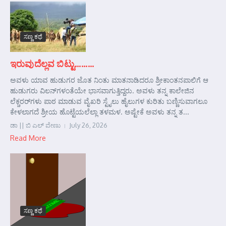
ಸಣ್ಣ ಕಥೆ
ಇರುವುದೆಲ್ಲವ ಬಿಟ್ಟು………
ಅವಳು ಯಾವ ಹುಡುಗರ ಜೊತ ನಿಂತು ಮಾತನಾಡಿದರೂ ಶ್ರೀಕಾಂತನಪಾಲಿಗೆ ಆ
ಹುಡುಗರು ವಿಲನ್‌ಗಳಂತೆಯೇ ಭಾಸವಾಗುತ್ತಿದ್ದರು. ಅವಳು ತನ್ನ ಕಾಲೇಜಿನ
ಲೆಕ್ಚರರ್‌ಗಳು ಪಾಠ ಮಾಡುವ ವೈಖರಿ ಸ್ಟೈಲು ಹೈಲುಗಳ ಕುರಿತು ಬಣ್ಣಿಸುವಾಗಲೂ
ಕೇಳಲಾಗದೆ ಶ್ರೀಯ ಹೊಟ್ಟೆಯಲೆಲ್ಲಾ ತಳಮಳ. ಅಷ್ಟೇಕೆ ಅವಳು ತನ್ನ ತ...
ಡಾ || ಬಿ ಎಲ್ ವೇಣು
July 26, 2026
Read More
ಸಣ್ಣ ಕಥೆ