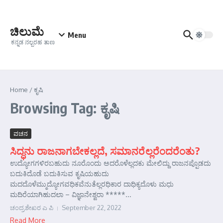
Skip to content
ಚಿಲುಮೆ
Menu
ಕನ್ನಡ ನಲ್ಬರಹ ತಾಣ
Home
/
ಕೃಷಿ
Browsing Tag: ಕೃಷಿ
ವಚನ
ಸಿದ್ಧನು ರಾಜನಾಗಬೇಕಲ್ಲದೆ, ಸಮಾನರೆಲ್ಲರೆಂದರೆಂತು?
ಉದ್ಯೋಗಗಳಿರಬಹುದು ನೂರೊಂದು ಅದರೊಳೆಲ್ಲದಕು ಮೇಲಿದ್ದು ರಾಜನಪ್ಪೊಡದು
ಬದುಕಿದೊಡೆ ಬದುಕಿಸುವ ಕೃಷಿಯಹುದು
ಮದದೊಳೆಮ್ಮುದ್ಯೋಗವಧಿಕವೆನುತೆಲ್ಲರಧಿಕಾರ ದಾಧಿಕ್ಯದೊಳು ಮಧು
ಮದಿರೆಯಾಗಿಹುದಲಾ – ವಿಜ್ಞಾನೇಶ್ವರಾ *****...
ಚಂದ್ರಶೇಖರ ಎ ಪಿ
September 22, 2022
Read More