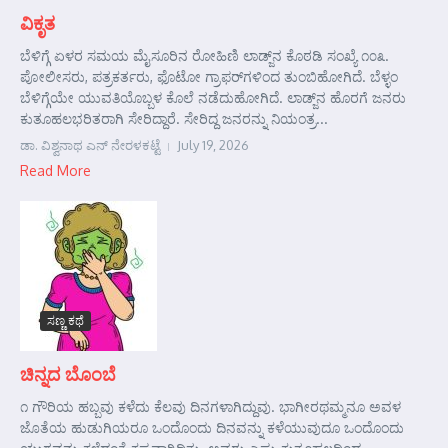
ವಿಕೃತ
ಬೆಳಿಗ್ಗೆ ಏಳರ ಸಮಯ ಮೈಸೂರಿನ ರೋಹಿಣಿ ಲಾಡ್ಜ್‌ನ ಕೊಠಡಿ ಸಂಖ್ಯೆ ೧೦೩.
ಪೋಲೀಸರು, ಪತ್ರಕರ್ತರು, ಫೊಟೋ ಗ್ರಾಫರ್‌ಗಳಿಂದ ತುಂಬಿಹೋಗಿದೆ. ಬೆಳ್ಳಂ
ಬೆಳಿಗ್ಗೆಯೇ ಯುವತಿಯೊಬ್ಬಳ ಕೊಲೆ ನಡೆದುಹೋಗಿದೆ. ಲಾಡ್ಜ್‌ನ ಹೊರಗೆ ಜನರು
ಕುತೂಹಲಭರಿತರಾಗಿ ಸೇರಿದ್ದಾರೆ. ಸೇರಿದ್ದ ಜನರನ್ನು ನಿಯಂತ್ರ...
ಡಾ. ವಿಶ್ವನಾಥ ಎನ್ ನೇರಳಕಟ್ಟೆ
July 19, 2026
Read More
ಸಣ್ಣ ಕಥೆ
ಚಿನ್ನದ ಬೊಂಬೆ
೧ ಗೌರಿಯ ಹಬ್ಬವು ಕಳೆದು ಕೆಲವು ದಿನಗಳಾಗಿದ್ದುವು. ಭಾಗೀರಥಮ್ಮನೂ ಅವಳ
ಜೊತೆಯ ಹುಡುಗಿಯರೂ ಒಂದೊಂದು ದಿನವನ್ನು ಕಳೆಯುವುದೂ ಒಂದೊಂದು