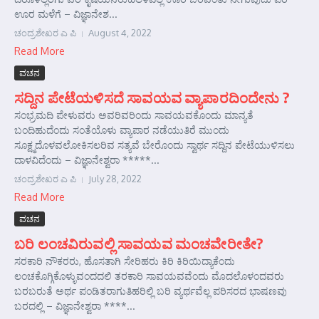
ಊರ ಮಳೆಗೆ – ವಿಜ್ಞಾನೇಶ...
ಚಂದ್ರಶೇಖರ ಎ ಪಿ
August 4, 2022
Read More
ವಚನ
ಸದ್ದಿನ ಪೇಟೆಯಳಿಸದೆ ಸಾವಯವ ವ್ಯಾಪಾರದಿಂದೇನು ?
ಸಂಭ್ರಮದಿ ಪೇಳುವರು ಅವರಿವರಿಂದು ಸಾವಯವಕೊಂದು ಮಾನ್ಯತೆ
ಬಂದಿಹುದೆಂದು ಸಂತೆಯೊಳು ವ್ಯಾಪಾರ ನಡೆಯುತಿರೆ ಮುಂದು
ಸೂಕ್ಷ್ಮದೊಳವಲೋಕಿಸಲರಿವ ಸತ್ಯವೆ ಬೇರೊಂದು ಸ್ವಾರ್ಥ ಸದ್ದಿನ ಪೇಟೆಯುಳಿಸಲು
ದಾಳವಿದೆಂದು – ವಿಜ್ಞಾನೇಶ್ವರಾ *****...
ಚಂದ್ರಶೇಖರ ಎ ಪಿ
July 28, 2022
Read More
ವಚನ
ಬರಿ ಲಂಚವಿರುವಲ್ಲಿ ಸಾವಯವ ಮಂಚವೇರೀತೇ?
ಸರಕಾರಿ ನೌಕರರು, ಹೊಸತಾಗಿ ಸೇರಿಹರು ಕಿರಿ ಕಿರಿಯಿದ್ಯಾಕೆಂದು
ಲಂಚಕೊಗ್ಗಿಕೊಳ್ಳುವಂದದಲಿ ತರಕಾರಿ ಸಾವಯವವೆಂದು ಮೊದಲೊಳಂದವರು
ಬರಬರುತೆ ಅರ್ಥ ಪಂಡಿತರಾಗುತಿಹರಿಲ್ಲಿ ಬರಿ ವ್ಯರ್ಥವೆಲ್ಲ ಪರಿಸರದ ಭಾಷಣವು
ಬರದಲ್ಲಿ – ವಿಜ್ಞಾನೇಶ್ವರಾ ****...