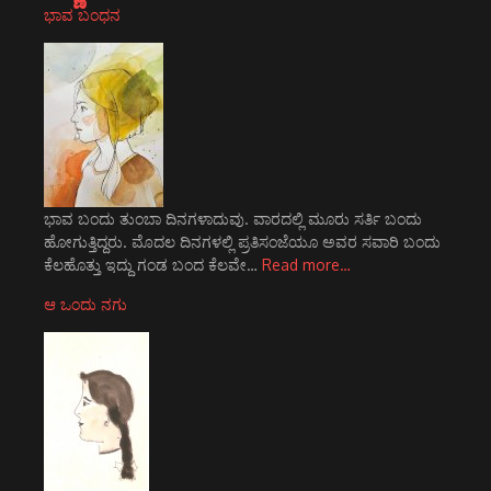
ಭಾವ ಬಂಧನ
ಭಾವ ಬಂದು ತುಂಬಾ ದಿನಗಳಾದುವು. ವಾರದಲ್ಲಿ ಮೂರು ಸರ್ತಿ ಬಂದು
ಹೋಗುತ್ತಿದ್ದರು. ಮೊದಲ ದಿನಗಳಲ್ಲಿ ಪ್ರತಿಸಂಜೆಯೂ ಅವರ ಸವಾರಿ ಬಂದು
ಕೆಲಹೊತ್ತು ಇದ್ದು ಗಂಡ ಬಂದ ಕೆಲವೇ…
Read more…
ಆ ಒಂದು ನಗು