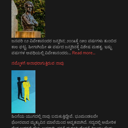
ಜನವರಿ ೧೨ ವಿವೇಕಾನಂದರ ಜನ್ಮದಿನ; ೨೦೧೩ಕ್ಕೆ ೧೫೦ ವರ್ಷಗಳು ತುಂಬಿದ
ಕಾಲ ಘಟ್ಟ. ಹೀಗಾಗಿಯೇ ಈ ವರ್ಷದ ಜನ್ಮದಿನಕ್ಕೆ ವಿಶೇಷ ಮಹತ್ವ. ಇಷ್ಟು
ವರ್ಷಗಳ ಅವಧಿಯಲ್ಲಿ ವಿವೇಕಾನಂದರು…
Read more…
ನಮ್ಮೊಳಗೆ ಅನಾಥರಾಗುತ್ತಿರುವ ನಾವು
ಹಿಂಸೆಯ ಯುಗದಲ್ಲಿ ನಾವು ಬದುಕುತ್ತಿದ್ದೇವೆ. ಭೂಮಂಡಲವೇ
ಘೋರವಾದ ಮೃತ್ಯುವಿನ ಮಾಲೆಯಿಂದ ಆವೃತವಾಗಿದೆ. ಸದ್ಯದಲ್ಲಿ ಅಮೇರಿಕ