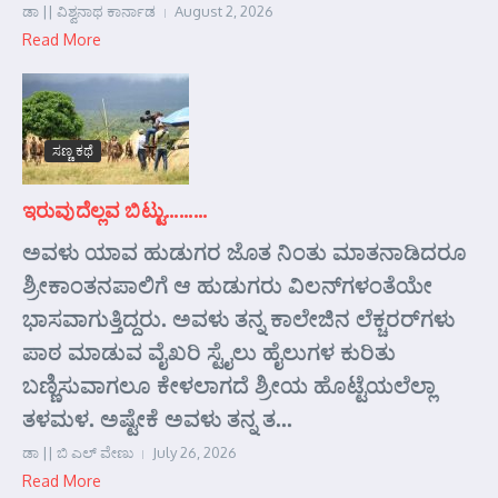
ಡಾ || ವಿಶ್ವನಾಥ ಕಾರ್ನಾಡ
August 2, 2026
Read More
ಸಣ್ಣ ಕಥೆ
ಇರುವುದೆಲ್ಲವ ಬಿಟ್ಟು………
ಅವಳು ಯಾವ ಹುಡುಗರ ಜೊತ ನಿಂತು ಮಾತನಾಡಿದರೂ
ಶ್ರೀಕಾಂತನಪಾಲಿಗೆ ಆ ಹುಡುಗರು ವಿಲನ್‌ಗಳಂತೆಯೇ
ಭಾಸವಾಗುತ್ತಿದ್ದರು. ಅವಳು ತನ್ನ ಕಾಲೇಜಿನ ಲೆಕ್ಚರರ್‌ಗಳು
ಪಾಠ ಮಾಡುವ ವೈಖರಿ ಸ್ಟೈಲು ಹೈಲುಗಳ ಕುರಿತು
ಬಣ್ಣಿಸುವಾಗಲೂ ಕೇಳಲಾಗದೆ ಶ್ರೀಯ ಹೊಟ್ಟೆಯಲೆಲ್ಲಾ
ತಳಮಳ. ಅಷ್ಟೇಕೆ ಅವಳು ತನ್ನ ತ...
ಡಾ || ಬಿ ಎಲ್ ವೇಣು
July 26, 2026
Read More