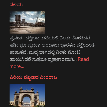
ವಲಯ
ಪ್ರವೇಶ : ದಕ್ಷಿಣದ ತುದಿಯಲ್ಲಿ ನಿಂತು ನೋಡಿದರೆ
ಇಡೀ ಭೂ ಪ್ರದೇಶ ಅಂದಾಜು ಭಾರತದ ನಕ್ಷೆಯಂತೆ
ಕಾಣುತ್ತದೆ. ಮಧ್ಯ ಭಾಗದಲ್ಲಿ ನಿಂತು ನೋಟ
ಹಾಯಿಸಿದರೆ ಸುತ್ತಲೂ ವೃತ್ತಾಕಾರವಾಗಿ…
Read
more…
ಪಿರಿಯ ಪಟ್ಟಣದ ವೀರರಾಜ