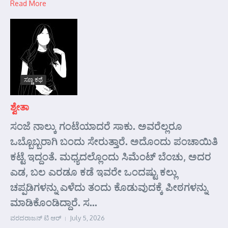
Read More
ಸಣ್ಣ ಕಥೆ
ಶ್ವೇತಾ
ಸಂಜೆ ನಾಲ್ಕು ಗಂಟೆಯಾದರೆ ಸಾಕು. ಅವರೆಲ್ಲರೂ
ಒಬ್ಬೊಬ್ಬರಾಗಿ ಬಂದು ಸೇರುತ್ತಾರೆ. ಅದೊಂದು ಪಂಚಾಯಿತಿ
ಕಟ್ಟೆ ಇದ್ದಂತೆ. ಮಧ್ಯದಲ್ಲೊಂದು ಸಿಮೆಂಟ್ ಬೆಂಚು, ಅದರ
ಎಡ, ಬಲ ಎರಡೂ ಕಡೆ ಇವರೇ ಒಂದಷ್ಟು ಕಲ್ಲು
ಚಪ್ಪಡಿಗಳನ್ನು ಎಳೆದು ತಂದು ಕೊಡುವುದಕ್ಕೆ ಪೀಠಗಳನ್ನು
ಮಾಡಿಕೊಂಡಿದ್ದಾರೆ. ಸ...
ವರದರಾಜನ್ ಟಿ ಆರ್
July 5, 2026