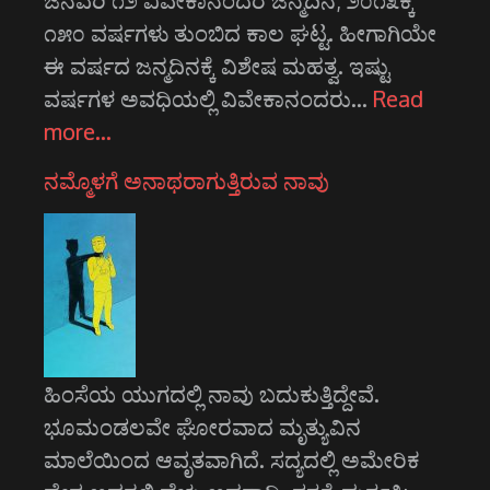
ಜನವರಿ ೧೨ ವಿವೇಕಾನಂದರ ಜನ್ಮದಿನ; ೨೦೧೩ಕ್ಕೆ
೧೫೦ ವರ್ಷಗಳು ತುಂಬಿದ ಕಾಲ ಘಟ್ಟ. ಹೀಗಾಗಿಯೇ
ಈ ವರ್ಷದ ಜನ್ಮದಿನಕ್ಕೆ ವಿಶೇಷ ಮಹತ್ವ. ಇಷ್ಟು
ವರ್ಷಗಳ ಅವಧಿಯಲ್ಲಿ ವಿವೇಕಾನಂದರು…
Read
more…
ನಮ್ಮೊಳಗೆ ಅನಾಥರಾಗುತ್ತಿರುವ ನಾವು
ಹಿಂಸೆಯ ಯುಗದಲ್ಲಿ ನಾವು ಬದುಕುತ್ತಿದ್ದೇವೆ.
ಭೂಮಂಡಲವೇ ಘೋರವಾದ ಮೃತ್ಯುವಿನ
ಮಾಲೆಯಿಂದ ಆವೃತವಾಗಿದೆ. ಸದ್ಯದಲ್ಲಿ ಅಮೇರಿಕ