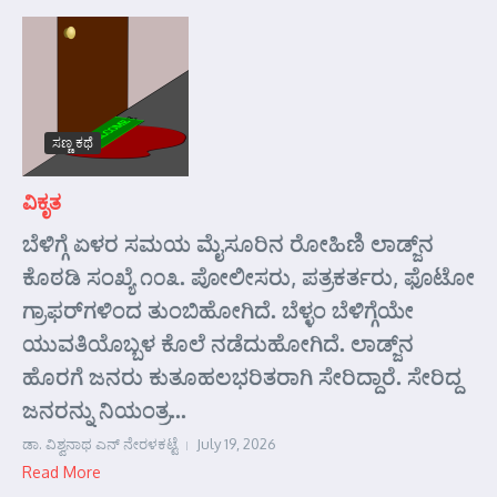
ಸಣ್ಣ ಕಥೆ
ವಿಕೃತ
ಬೆಳಿಗ್ಗೆ ಏಳರ ಸಮಯ ಮೈಸೂರಿನ ರೋಹಿಣಿ ಲಾಡ್ಜ್‌ನ
ಕೊಠಡಿ ಸಂಖ್ಯೆ ೧೦೩. ಪೋಲೀಸರು, ಪತ್ರಕರ್ತರು, ಫೊಟೋ
ಗ್ರಾಫರ್‌ಗಳಿಂದ ತುಂಬಿಹೋಗಿದೆ. ಬೆಳ್ಳಂ ಬೆಳಿಗ್ಗೆಯೇ
ಯುವತಿಯೊಬ್ಬಳ ಕೊಲೆ ನಡೆದುಹೋಗಿದೆ. ಲಾಡ್ಜ್‌ನ
ಹೊರಗೆ ಜನರು ಕುತೂಹಲಭರಿತರಾಗಿ ಸೇರಿದ್ದಾರೆ. ಸೇರಿದ್ದ
ಜನರನ್ನು ನಿಯಂತ್ರ...
ಡಾ. ವಿಶ್ವನಾಥ ಎನ್ ನೇರಳಕಟ್ಟೆ
July 19, 2026
Read More