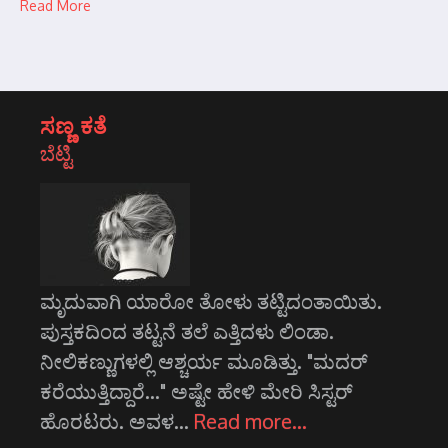
Read More
ಸಣ್ಣ ಕತೆ
ಬೆಟ್ಟಿ
ಮೃದುವಾಗಿ ಯಾರೋ ತೋಳು ತಟ್ಟಿದಂತಾಯಿತು.
ಪುಸ್ತಕದಿಂದ ತಟ್ಟನೆ ತಲೆ ಎತ್ತಿದಳು ಲಿಂಡಾ.
ನೀಲಿಕಣ್ಣುಗಳಲ್ಲಿ ಆಶ್ಚರ್ಯ ಮೂಡಿತ್ತು. "ಮದರ್
ಕರೆಯುತ್ತಿದ್ದಾರೆ..." ಅಷ್ಟೇ ಹೇಳಿ ಮೇರಿ ಸಿಸ್ಟರ್
ಹೊರಟರು. ಅವಳ…
Read more…