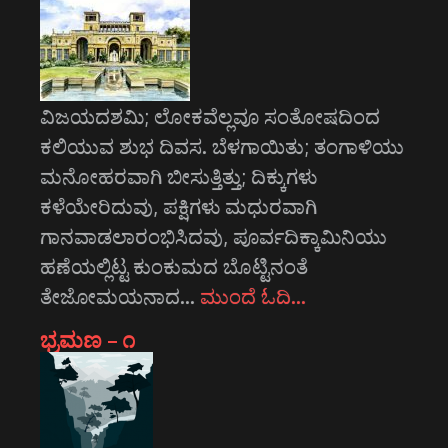
ವಿಜಯದಶಮಿ; ಲೋಕವೆಲ್ಲವೂ ಸಂತೋಷದಿಂದ
ಕಲಿಯುವ ಶುಭ ದಿವಸ. ಬೆಳಗಾಯಿತು; ತಂಗಾಳಿಯು
ಮನೋಹರವಾಗಿ ಬೀಸುತ್ತಿತ್ತು; ದಿಕ್ಕುಗಳು
ಕಳೆಯೇರಿದುವು, ಪಕ್ಷಿಗಳು ಮಧುರವಾಗಿ
ಗಾನವಾಡಲಾರಂಭಿಸಿದವು, ಪೂರ್ವದಿಕ್ಕಾಮಿನಿಯು
ಹಣೆಯಲ್ಲಿಟ್ಟ ಕುಂಕುಮದ ಬೊಟ್ಟಿನಂತೆ
ತೇಜೋಮಯನಾದ…
ಮುಂದೆ ಓದಿ…
ಭ್ರಮಣ – ೧