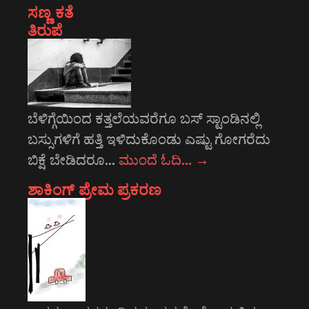
ಸಣ್ಣ ಕತೆ
ತಿರುಪೆ
ಬೆಳಿಗ್ಗೆಯಿಂದ ಕತ್ತಲೆಯವರೆಗೂ ಬಸ್ ಸ್ಟಾಂಡಿನಲ್ಲಿ
ಬಸ್ಸುಗಳಿಗೆ ಹತ್ತಿ ಇಳಿದುಕೊಂಡು ಎಷ್ಟು ಗೋಗರೆದು
ಬಿಕ್ಷೆ ಬೇಡಿದರೂ…
ಮುಂದೆ ಓದಿ…
→
ಶಾಕಿಂಗ್ ಪ್ರೇಮ ಪ್ರಕರಣ