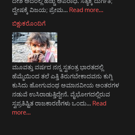
ದೇಶ ಅದರಲ್ಲಿ ಹೆಚ್ಚು ಅಪರಾಧಿ. ಸತ್ಯಕ್ಕೆ ದುರ್ಗತಿ;
ದ್ವೇಷಕ್ಕೆ ವಿಜಯ; ಪ್ರೇಮ…
Read more…
ಬಿಕ್ಷುಕರೊಂದಿಗೆ
ಮೂವತ್ತು ವರ್ಷದ ನನ್ನ ಸ್ವತಂತ್ರ ಭಾರತದಲ್ಲಿ
ಹೆಮ್ಮೆಯಿಂದ ತಲೆ ಎತ್ತಿ ತಿರುಗಬೇಕಾದವನು ಕುಗ್ಗಿ
ಕುಸಿದು ಹೋಗುವಂಥ ಅಮಾನವೀಯ ಅಂತರಗಳ
ನಡುವೆ ಉಸಿರಾಡುತ್ತಿದ್ದೇನೆ. ವೈಭೋಗದಲ್ಲಿರುವ
ಸ್ವಪ್ರತಿಷ್ಟಿತ ರಾಜಕಾರಣಿಗಳು ಒಂದು…
Read
more…