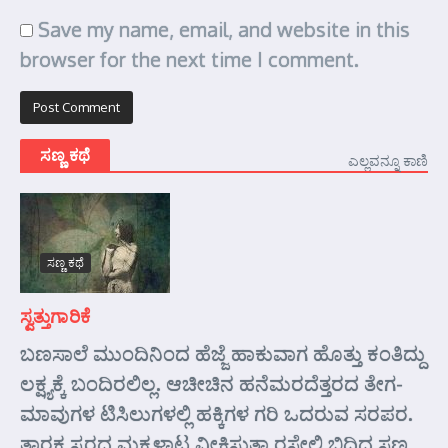
Save my name, email, and website in this
browser for the next time I comment.
ಸಣ್ಣ ಕಥೆ
ಎಲ್ಲವನ್ನೂ ಕಾಣಿ
ಸಣ್ಣ ಕಥೆ
ಸ್ವತ್ತುಗಾರಿಕೆ
ಬಣಸಾಲೆ ಮುಂದಿನಿಂದ ಹೆಜ್ಜೆ ಹಾಕುವಾಗ ಹೊತ್ತು ಕಂತಿದ್ದು
ಲಕ್ಷ್ಯಕ್ಕೆ ಬಂದಿರಲಿಲ್ಲ. ಆಚೀಚಿನ ಹನೆಮರದೆತ್ತರದ ತೇಗ-
ಮಾವುಗಳ ಟಿಸಿಲುಗಳಲ್ಲಿ ಹಕ್ಕಿಗಳ ಗರಿ ಒದರುವ ಸರಪರ.
ತಾರಕ ಸ್ವರದ ಮಕ್ಕಳಾಟ ವೀಕ್ಷಿಸುತ್ತಾ ರಸ್ತೇಲಿ ಬಿದ್ದಿದ್ದ ಸಣ್ಣ