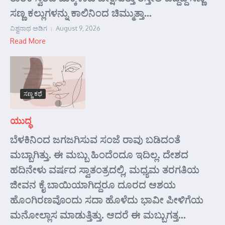
ಸಣ್ಣ ಕಲ್ಲುಗಳನ್ನು ಕಾಲಿನಿಂದ ಚಿಮ್ಮುತ್ತಾ...
ವಿಶ್ವನಾಥ ಅಡಿಗ
August 9, 2026
Read More
ಸಣ್ಣ ಕಥೆ
ಯುದ್ಧ
ಬೆಳಕಿನಿಂದ ಜಗಜಗಿಸುವ ಸಂಜೆ ರಾವು ಬಡಿದಂತೆ
ಮಬ್ಬಾಗಿತ್ತು. ಈ ಮಬ್ಬು ಹಿಂದೆಂದೂ ಇದಿಲ್ಲ. ದೇಶದ
ಹದಿನೇಳು ವರ್ಷದ ಸ್ವಾತಂತ್ರದಲ್ಲಿ, ಮಧ್ಯಮ ತರಗತಿಯ
ಜೀವನ ಕೈ ಬಾಯಿಯಾಗಿದ್ದರೂ ದೂರದ ಆಶಯ
ಹೊಂಗಿರಣವೊಂದು ಸದಾ ಹೊಳೆದು ಭಾವೀ ಪೀಳಿಗೆಯ
ಮನೋಲ್ಲಾಸ ಮಾಡುತ್ತಿತ್ತು. ಆದರೆ ಈ ಮಬ್ಬುಗತ್ತ...