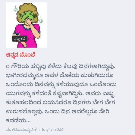
ಸಣ್ಣ ಕಥೆ
ಚಿನ್ನದ ಬೊಂಬೆ
೧ ಗೌರಿಯ ಹಬ್ಬವು ಕಳೆದು ಕೆಲವು ದಿನಗಳಾಗಿದ್ದುವು.
ಭಾಗೀರಥಮ್ಮನೂ ಅವಳ ಜೊತೆಯ ಹುಡುಗಿಯರೂ
ಒಂದೊಂದು ದಿನವನ್ನು ಕಳೆಯುವುದೂ ಒಂದೊಂದು
ಯುಗವನ್ನು ಕಳೆದಂತೆ ಕಷ್ಟವಾಗಿದ್ದಿತು. ಅವರು ಎಷ್ಟು
ಕುತೂಹಲದಿಂದ ಬಯಸಿದರೂ ದಿನಗಳು ಬೇಗ ಬೇಗ
ಉರುಳಲೊಲ್ಲವು. ಒಂದು ದಿನ ಅವರೆಲ್ಲರೂ ಸೇರಿ
ಕವಡೆಯ...
ವೆಂಕಟರಾಮಯ್ಯ ಸಿ ಕೆ
July 12, 2026