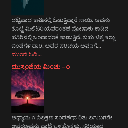
ದಟ್ಟವಾದ ಕಾಡಿನಲ್ಲಿ ಓಡುತ್ತಿದ್ದಾನೆ ಸಾಯಿ. ಅವನು
ತೊಟ್ಟ ಮಿಲಿಟರಿಯವರಂತಹ ಪೋಷಾಕು ಕಾಡಿನ
ಹಸಿರಿನಲ್ಲಿ ಒಂದಾದಂತೆ ಕಾಣುತ್ತಿದೆ. ಬಹು ಚಿಕ್ಕ ಕಲ್ಲು
ಬಂಡೆಗಳ ದಾರಿ. ಅದರ ಪರಿಚಯ ಅವನಿಗೆ…
ಮುಂದೆ ಓದಿ…
ಮುಸ್ಸಂಜೆಯ ಮಿಂಚು – ೧
ಅಧ್ಯಾಯ ೧ ವಿಲಕ್ಷಣ ಸಂದರ್ಶನ ರಿತು ಲಗುಬಗನೇ
ಆವರಣವನ್ನು ದಾಟಿ ಒಳಹೊಕ್ಕಳು. ಸರಿಯಾದ