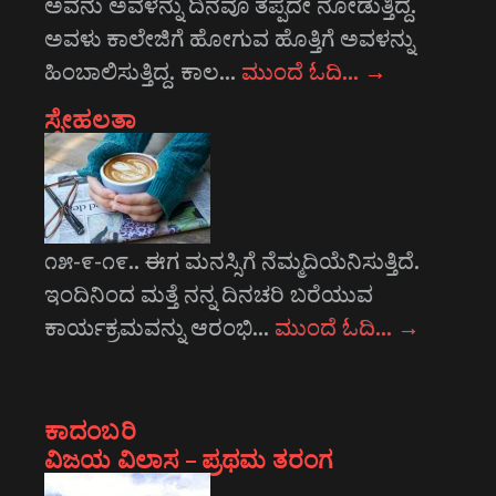
ಅವನು ಅವಳನ್ನು ದಿನವೂ ತಪ್ಪದೇ ನೋಡುತ್ತಿದ್ದ.
ಅವಳು ಕಾಲೇಜಿಗೆ ಹೋಗುವ ಹೊತ್ತಿಗೆ ಅವಳನ್ನು
ಹಿಂಬಾಲಿಸುತ್ತಿದ್ದ. ಕಾಲ…
ಮುಂದೆ ಓದಿ…
→
ಸ್ನೇಹಲತಾ
೧೫-೯-೧೯.. ಈಗ ಮನಸ್ಸಿಗೆ ನೆಮ್ಮದಿಯೆನಿಸುತ್ತಿದೆ.
ಇಂದಿನಿಂದ ಮತ್ತೆ ನನ್ನ ದಿನಚರಿ ಬರೆಯುವ
ಕಾರ್ಯಕ್ರಮವನ್ನು ಆರಂಭಿ…
ಮುಂದೆ ಓದಿ…
→
ಕಾದಂಬರಿ
ವಿಜಯ ವಿಲಾಸ – ಪ್ರಥಮ ತರಂಗ