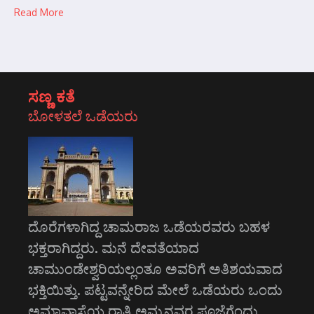
Read More
ಸಣ್ಣ ಕತೆ
ಬೋಳತಲೆ ಒಡೆಯರು
ದೊರೆಗಳಾಗಿದ್ದ ಚಾಮರಾಜ ಒಡೆಯರವರು ಬಹಳ
ಭಕ್ತರಾಗಿದ್ದರು. ಮನೆ ದೇವತೆಯಾದ
ಚಾಮುಂಡೇಶ್ವರಿಯಲ್ಲಂತೂ ಅವರಿಗೆ ಅತಿಶಯವಾದ
ಭಕ್ತಿಯಿತ್ತು. ಪಟ್ಟವನ್ನೇರಿದ ಮೇಲೆ ಒಡೆಯರು ಒಂದು
ಅಮಾವಾಸ್ಯೆಯ ರಾತ್ರಿ ಅಮ್ಮನವರ ಪೂಜೆಗೆಂದು