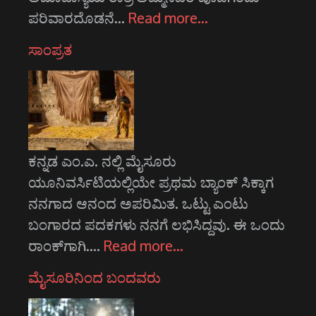
ಪರಿವಾರದೊಡನೆ…
Read more…
ಸಾಂಪ್ರತ
ಕನ್ನಡ ಎಂ.ಎ. ನಲ್ಲಿ ಮೈಸೂರು
ಯೂನಿವರ್ಸಿಟಿಯಲ್ಲಿಯೇ ಪ್ರಥಮ ಬ್ಯಾಂಕ್ ಸಿಕ್ಕಾಗ
ನನಗಾದ ಆನಂದ ಅಪರಿಮಿತ. ಒಟ್ಟು ಎಂಟು
ಬಂಗಾರದ ಪದಕಗಳು ನನಗೆ ಲಭಿಸಿದ್ದವು. ಈ ಒಂದು
ರಾಂಕ್‌ಗಾಗಿ.…
Read more…
ಮೈಸೂರಿನಿಂದ ಬಂದವರು