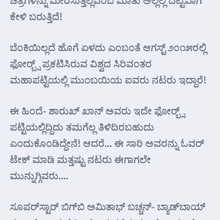
ಚಿತ್ರಗಳನ್ನು ಮೀರಿಸುತ್ತಿಲ್ಲವೆಂಬ ಮಾತು ಅಲ್ಲಲ್ಲಿ ದಟ್ಟವಾಗಿ
ಕೇಳಿ ಬರುತ್ತಿದೆ!
ಬೆಂಕಿಯಿಲ್ಲದೆ ಹೊಗೆ ಏಳದು ಎಂಬಂತೆ ಆಗಸ್ಟ್ ೨೦೧೫ರಲ್ಲಿ
ಫೋರ್‍ಬ್ಸ್ ಪ್ರಕಟಿಸಿರುವ ವಿಶ್ವದ ಸಿರಿವಂತರ
ಮಹಾಪಟ್ಟಿಯಲ್ಲಿ ಮುಂಬಯಿಯ ಐವರು ನಟರು ಇದ್ದಾರೆ!
ಈ ಹಿಂದೆ- ಶಾರುಖ್ ಖಾನ್ ಅವರು ಇದೇ ಫೋರ್‍ಬ್ಸ್
ಪಟ್ಟಿಯಲ್ಲಿದ್ದಿದು ತಮಗೆಲ್ಲ ತಿಳಿದಿರಬಹುದು
ಎಂದುಕೊಂಡಿದ್ದೇನೆ! ಆದರೆ… ಈ ಸಾರಿ ಅವರನ್ನು ಓವರ್
ಟೇಕ್ ಮಾಡಿ ಮತ್ತಷ್ಟು ನಟರು ಈಗಾಗಲೇ
ಮುನ್ನುಗ್ಗಿವರು….
ಸೂಪರ್‌ಸ್ಟಾರ್‌ ಬಿಗ್‌ಬಿ ಅಮಿತಾಭ್ ಬಚ್ಚನ್- ಬ್ಯಾಡ್‌ಬಾಯ್