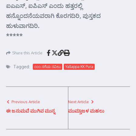
ಐ‌ಎ‌ಎಸ್, ಐಪಿ‌ಎಸ್ ಎಂದು ಹತ್ತರಲ್ಲಿ
ಹನ್ನೊಂದನೆಯವರಾಗಿ ಕೊರಗದಿರಿ, ಪುಸ್ತಕದ
ಹುಳುವಾಗದಿರಿ.
*****
Share this Article
Tagged:
೧೦೧ ನಗೆಯ ನವಿಲು
Yallappa KK Pura
Previous Article
Next Article
ಈ ಜನುಮವೆ ಮುಗಿವ ಮುನ್ನ
ಮುಮ್ತಾಜಳ ಮಹಲು