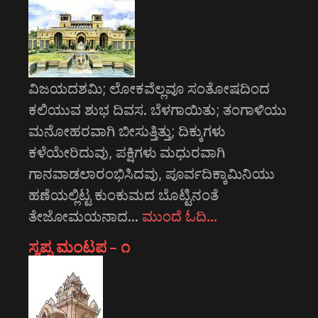
ವಿಜಯದಶಮಿ; ಲೋಕವೆಲ್ಲವೂ ಸಂತೋಷದಿಂದ
ಕಲಿಯುವ ಶುಭ ದಿವಸ. ಬೆಳಗಾಯಿತು; ತಂಗಾಳಿಯು
ಮನೋಹರವಾಗಿ ಬೀಸುತ್ತಿತ್ತು; ದಿಕ್ಕುಗಳು
ಕಳೆಯೇರಿದುವು, ಪಕ್ಷಿಗಳು ಮಧುರವಾಗಿ
ಗಾನವಾಡಲಾರಂಭಿಸಿದವು, ಪೂರ್ವದಿಕ್ಕಾಮಿನಿಯು
ಹಣೆಯಲ್ಲಿಟ್ಟ ಕುಂಕುಮದ ಬೊಟ್ಟಿನಂತೆ
ತೇಜೋಮಯನಾದ…
ಮುಂದೆ ಓದಿ…
ಸ್ವಪ್ನ ಮಂಟಪ – ೧