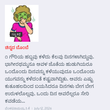
ಸಣ್ಣ ಕಥೆ
ಚಿನ್ನದ ಬೊಂಬೆ
೧ ಗೌರಿಯ ಹಬ್ಬವು ಕಳೆದು ಕೆಲವು ದಿನಗಳಾಗಿದ್ದುವು.
ಭಾಗೀರಥಮ್ಮನೂ ಅವಳ ಜೊತೆಯ ಹುಡುಗಿಯರೂ
ಒಂದೊಂದು ದಿನವನ್ನು ಕಳೆಯುವುದೂ ಒಂದೊಂದು
ಯುಗವನ್ನು ಕಳೆದಂತೆ ಕಷ್ಟವಾಗಿದ್ದಿತು. ಅವರು ಎಷ್ಟು
ಕುತೂಹಲದಿಂದ ಬಯಸಿದರೂ ದಿನಗಳು ಬೇಗ ಬೇಗ
ಉರುಳಲೊಲ್ಲವು. ಒಂದು ದಿನ ಅವರೆಲ್ಲರೂ ಸೇರಿ
ಕವಡೆಯ...
ವೆಂಕಟರಾಮಯ್ಯ ಸಿ ಕೆ
July 12, 2026