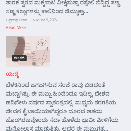
ತಾರಕ ಸ್ವರದ ಮಕ್ಕಳಾಟ ವೀಕ್ಷಿಸುತ್ತಾ ರಸ್ತೇಲಿ ಬಿದ್ದಿದ್ದ ಸಣ್ಣ
ಸಣ್ಣ ಕಲ್ಲುಗಳನ್ನು ಕಾಲಿನಿಂದ ಚಿಮ್ಮುತ್ತಾ...
ವಿಶ್ವನಾಥ ಅಡಿಗ
August 9, 2026
Read More
ಸಣ್ಣ ಕಥೆ
ಯುದ್ಧ
ಬೆಳಕಿನಿಂದ ಜಗಜಗಿಸುವ ಸಂಜೆ ರಾವು ಬಡಿದಂತೆ
ಮಬ್ಬಾಗಿತ್ತು. ಈ ಮಬ್ಬು ಹಿಂದೆಂದೂ ಇದಿಲ್ಲ. ದೇಶದ
ಹದಿನೇಳು ವರ್ಷದ ಸ್ವಾತಂತ್ರದಲ್ಲಿ, ಮಧ್ಯಮ ತರಗತಿಯ
ಜೀವನ ಕೈ ಬಾಯಿಯಾಗಿದ್ದರೂ ದೂರದ ಆಶಯ
ಹೊಂಗಿರಣವೊಂದು ಸದಾ ಹೊಳೆದು ಭಾವೀ ಪೀಳಿಗೆಯ
ಮನೋಲ್ಲಾಸ ಮಾಡುತ್ತಿತ್ತು. ಆದರೆ ಈ ಮಬ್ಬುಗತ್ತ...