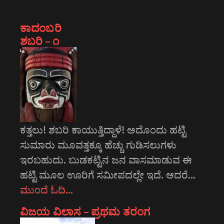
ಕಾದಂಬರಿ
ಶಬರಿ – ೧
ಕತ್ತಲು! ಶಬರಿ ಕಾಯುತ್ತಿದ್ದಾಳೆ! ಅದೊಂದು ಹಟ್ಟಿ
ಸುಮಾರು ಮೂವತ್ತಕ್ಕೂ ಹೆಚ್ಚು ಗುಡಿಸಲುಗಳು
ಇರಬಹುದು. ಬುಡಕಟ್ಟಿನ ಜನ ವಾಸಮಾಡುವ ಈ
ಹಟ್ಟಿ ಮೂಲ ಊರಿಗೆ ಸಮೀಪದಲ್ಲೇ ಇದೆ. ಆದರೆ…
ಮುಂದೆ ಓದಿ…
ವಿಜಯ ವಿಲಾಸ – ಪ್ರಥಮ ತರಂಗ