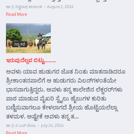
ಡಾ || ವಿಶ್ವನಾಥ ಕಾರ್ನಾಡ
August 2, 2026
Read More
ಸಣ್ಣ ಕಥೆ
ಇರುವುದೆಲ್ಲವ ಬಿಟ್ಟು………
ಅವಳು ಯಾವ ಹುಡುಗರ ಜೊತ ನಿಂತು ಮಾತನಾಡಿದರೂ
ಶ್ರೀಕಾಂತನಪಾಲಿಗೆ ಆ ಹುಡುಗರು ವಿಲನ್‌ಗಳಂತೆಯೇ
ಭಾಸವಾಗುತ್ತಿದ್ದರು. ಅವಳು ತನ್ನ ಕಾಲೇಜಿನ ಲೆಕ್ಚರರ್‌ಗಳು
ಪಾಠ ಮಾಡುವ ವೈಖರಿ ಸ್ಟೈಲು ಹೈಲುಗಳ ಕುರಿತು
ಬಣ್ಣಿಸುವಾಗಲೂ ಕೇಳಲಾಗದೆ ಶ್ರೀಯ ಹೊಟ್ಟೆಯಲೆಲ್ಲಾ
ತಳಮಳ. ಅಷ್ಟೇಕೆ ಅವಳು ತನ್ನ ತ...
ಡಾ || ಬಿ ಎಲ್ ವೇಣು
July 26, 2026
Read More