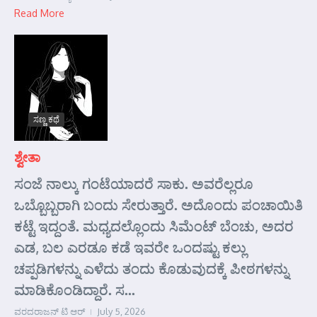
Read More
ಸಣ್ಣ ಕಥೆ
ಶ್ವೇತಾ
ಸಂಜೆ ನಾಲ್ಕು ಗಂಟೆಯಾದರೆ ಸಾಕು. ಅವರೆಲ್ಲರೂ
ಒಬ್ಬೊಬ್ಬರಾಗಿ ಬಂದು ಸೇರುತ್ತಾರೆ. ಅದೊಂದು ಪಂಚಾಯಿತಿ
ಕಟ್ಟೆ ಇದ್ದಂತೆ. ಮಧ್ಯದಲ್ಲೊಂದು ಸಿಮೆಂಟ್ ಬೆಂಚು, ಅದರ
ಎಡ, ಬಲ ಎರಡೂ ಕಡೆ ಇವರೇ ಒಂದಷ್ಟು ಕಲ್ಲು
ಚಪ್ಪಡಿಗಳನ್ನು ಎಳೆದು ತಂದು ಕೊಡುವುದಕ್ಕೆ ಪೀಠಗಳನ್ನು
ಮಾಡಿಕೊಂಡಿದ್ದಾರೆ. ಸ...
ವರದರಾಜನ್ ಟಿ ಆರ್
July 5, 2026