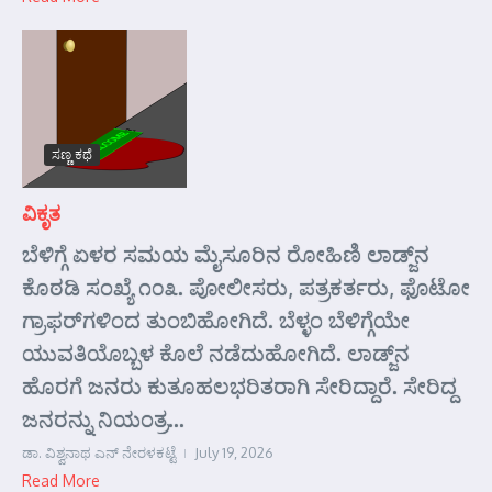
ಸಣ್ಣ ಕಥೆ
ವಿಕೃತ
ಬೆಳಿಗ್ಗೆ ಏಳರ ಸಮಯ ಮೈಸೂರಿನ ರೋಹಿಣಿ ಲಾಡ್ಜ್‌ನ
ಕೊಠಡಿ ಸಂಖ್ಯೆ ೧೦೩. ಪೋಲೀಸರು, ಪತ್ರಕರ್ತರು, ಫೊಟೋ
ಗ್ರಾಫರ್‌ಗಳಿಂದ ತುಂಬಿಹೋಗಿದೆ. ಬೆಳ್ಳಂ ಬೆಳಿಗ್ಗೆಯೇ
ಯುವತಿಯೊಬ್ಬಳ ಕೊಲೆ ನಡೆದುಹೋಗಿದೆ. ಲಾಡ್ಜ್‌ನ
ಹೊರಗೆ ಜನರು ಕುತೂಹಲಭರಿತರಾಗಿ ಸೇರಿದ್ದಾರೆ. ಸೇರಿದ್ದ
ಜನರನ್ನು ನಿಯಂತ್ರ...
ಡಾ. ವಿಶ್ವನಾಥ ಎನ್ ನೇರಳಕಟ್ಟೆ
July 19, 2026
Read More