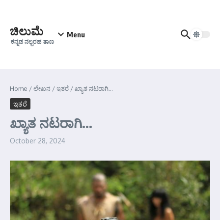
Skip to content
ಚಿಲುಮೆ
Menu
ಕನ್ನಡ ನಲ್ಬರಹ ತಾಣ
Home
/
ಲೇಖನ
/
ಇತರೆ
/
ಖ್ಯಾತ ನಟರಾಗಿ…
ಇತರೆ
ಖ್ಯಾತ ನಟರಾಗಿ…
October 28, 2024