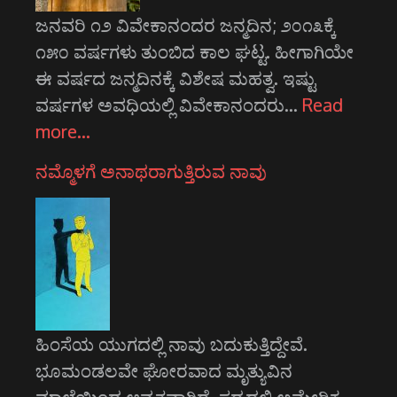
ಜನವರಿ ೧೨ ವಿವೇಕಾನಂದರ ಜನ್ಮದಿನ; ೨೦೧೩ಕ್ಕೆ
೧೫೦ ವರ್ಷಗಳು ತುಂಬಿದ ಕಾಲ ಘಟ್ಟ. ಹೀಗಾಗಿಯೇ
ಈ ವರ್ಷದ ಜನ್ಮದಿನಕ್ಕೆ ವಿಶೇಷ ಮಹತ್ವ. ಇಷ್ಟು
ವರ್ಷಗಳ ಅವಧಿಯಲ್ಲಿ ವಿವೇಕಾನಂದರು…
Read
more…
ನಮ್ಮೊಳಗೆ ಅನಾಥರಾಗುತ್ತಿರುವ ನಾವು
ಹಿಂಸೆಯ ಯುಗದಲ್ಲಿ ನಾವು ಬದುಕುತ್ತಿದ್ದೇವೆ.
ಭೂಮಂಡಲವೇ ಘೋರವಾದ ಮೃತ್ಯುವಿನ
ಮಾಲೆಯಿಂದ ಆವೃತವಾಗಿದೆ. ಸದ್ಯದಲ್ಲಿ ಅಮೇರಿಕ