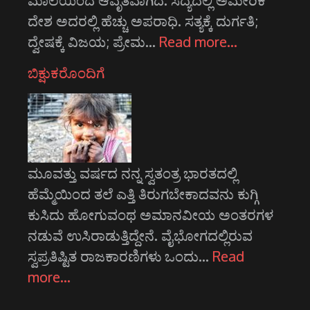
ದೇಶ ಅದರಲ್ಲಿ ಹೆಚ್ಚು ಅಪರಾಧಿ. ಸತ್ಯಕ್ಕೆ ದುರ್ಗತಿ;
ದ್ವೇಷಕ್ಕೆ ವಿಜಯ; ಪ್ರೇಮ…
Read more…
ಬಿಕ್ಷುಕರೊಂದಿಗೆ
ಮೂವತ್ತು ವರ್ಷದ ನನ್ನ ಸ್ವತಂತ್ರ ಭಾರತದಲ್ಲಿ
ಹೆಮ್ಮೆಯಿಂದ ತಲೆ ಎತ್ತಿ ತಿರುಗಬೇಕಾದವನು ಕುಗ್ಗಿ
ಕುಸಿದು ಹೋಗುವಂಥ ಅಮಾನವೀಯ ಅಂತರಗಳ
ನಡುವೆ ಉಸಿರಾಡುತ್ತಿದ್ದೇನೆ. ವೈಭೋಗದಲ್ಲಿರುವ
ಸ್ವಪ್ರತಿಷ್ಟಿತ ರಾಜಕಾರಣಿಗಳು ಒಂದು…
Read
more…