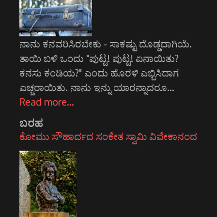
ನಾನು ಕನವರಿಸಿರಬೇಕು - ಸಾಕಷ್ಟು ದೊಡ್ಡದಾಗಿಯೆ.
ತಾಯಿ ಬಳಿ ಒಂದು "ಪುಟ್ಟ! ಪುಟ್ಟ! ಏನಾಯಿತು?
ಕನಸು ಕಂಡಿಯ?" ಎಂದು ಹೊರಳಿ ಎಬ್ಬಿಸಿದಾಗ
ಎಚ್ಚರಾಯಿತು. ನಾನು ಇನ್ನು ಯಾರನ್ನಾದರೂ…
Read more…
ಬರಹ
ಕೋಮು ಸೌಹಾರ್ದದ ಸಂಕೇತ ಸ್ವಾಮಿ ವಿವೇಕಾನಂದ