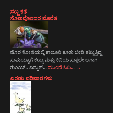
ಸಣ್ಣ ಕತೆ
ನೊಣವೊಂದರ ಮೊರೆತ
ಹೊರ ಕೋಣೆಯಲ್ಲಿ ಕಾಲೂರಿ ಕೂತು ಬೀಡಿ ಕಟ್ಟುತ್ತಿದ್ದ
ಸುಮಯ್ಯಾಗೆ ಕಣ್ಣು ಮತ್ತು ಕಿವಿಯ ಸುತ್ತಲೇ ಆಗಾಗ
ಗುಂಯ್.. ಎನ್ನುತ್…
ಮುಂದೆ ಓದಿ…
→
ಎರಡು ಪರಿವಾರಗಳು