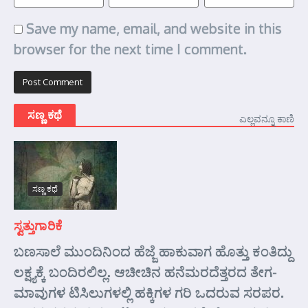
Save my name, email, and website in this
browser for the next time I comment.
ಸಣ್ಣ ಕಥೆ
ಎಲ್ಲವನ್ನೂ ಕಾಣಿ
ಸಣ್ಣ ಕಥೆ
ಸ್ವತ್ತುಗಾರಿಕೆ
ಬಣಸಾಲೆ ಮುಂದಿನಿಂದ ಹೆಜ್ಜೆ ಹಾಕುವಾಗ ಹೊತ್ತು ಕಂತಿದ್ದು
ಲಕ್ಷ್ಯಕ್ಕೆ ಬಂದಿರಲಿಲ್ಲ. ಆಚೀಚಿನ ಹನೆಮರದೆತ್ತರದ ತೇಗ-
ಮಾವುಗಳ ಟಿಸಿಲುಗಳಲ್ಲಿ ಹಕ್ಕಿಗಳ ಗರಿ ಒದರುವ ಸರಪರ.