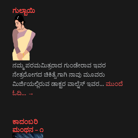
ಗುಲ್ಬಾಯಿ
ನಮ್ಮ ಪರಮಮಿತ್ರರಾದ ಗುಂಡೇರಾವ ಇವರ
ನೇತ್ರರೋಗದ ಚಿಕಿತ್ಸೆ ಗಾಗಿ ನಾವು ಮೂವರು
ಮಿರ್ಜಿಯಲ್ಲಿರುವ ಡಾಕ್ಟರ ವಾಲ್ನೆಸ್ ಇವರ…
ಮುಂದೆ
ಓದಿ…
→
ಕಾದಂಬರಿ
ಮಂಥನ – ೧