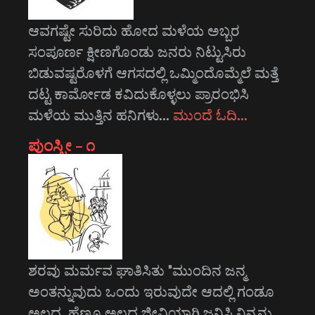
ಆವಗಷ್ಟೇ ಸುರಿದು ಹೋದ ಮಳೆಯ ಅಬ್ಬರ
ಸಂಪೂರ್ಣ ಕ್ಷೀಣಗೊಂಡು ಜನರು ನಿಟ್ಟುಸಿರು
ಬಿಡುವಷ್ಟರೊಳಗೆ ಆಗಸದಲ್ಲಿ ಒಮ್ಮಿಂದೊಮ್ಮೆಲೆ ಮತ್ತೆ
ದಟ್ಟ ಕಾರ್ಮೋಡ ಕವಿದುಕೊಳ್ಳಲು ಪ್ರಾರಂಭಿಸಿ
ಮಳೆಯ ಮುತ್ತಿನ ಹನಿಗಳು…
ಮುಂದೆ ಓದಿ…
ಪುಂಸ್ತ್ರೀ – ೧
ಶರವು ಮರ್ಮವ ಘಾತಿಸಿತು "ಮುಂದಿನ ಜನ್ಮ
ಅಂತನ್ನುವುದು ಒಂದು ಇರುವುದೇ ಆದಲ್ಲಿ ಗಂಡೂ
ಅಲ್ಲದ, ಹೆಣ್ಣೂ ಅಲ್ಲದ ಜೀವಿಯಾಗಿ ಜನಿಸಿ ನಿನ್ನನ್ನು