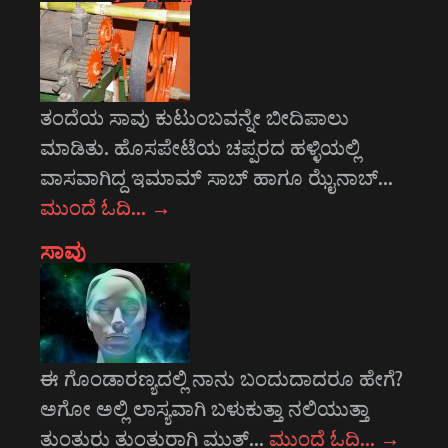
ತಂದೆಯ ಸಾವು ಕುಟುಂಬವನ್ನೇ ಬೀದಿಪಾಲು
ಮಾಡಿತು. ಹೊಸಪೇಟೆಯ ಚಪ್ಪರದ ಹಳ್ಳಿಯಲ್ಲಿ
ವಾಸವಾಗಿದ್ದ ಇಮಾಮ್ ಸಾಬ್ ಹಾಗೂ ಝೈನಾಬ್…
ಮುಂದೆ ಓದಿ…
→
ಸಾವು
ಈ ಗೊಂಡಾರಣ್ಯದಲ್ಲಿ ನಾನು ಬಂದುದಾದರೂ ಹೇಗೆ?
ಅಗೋ ಅಲ್ಲಿ ಲಾಸ್ಯವಾಗಿ ಬಳುಕುತ್ತಾ ನಲಿಯುತ್ತಾ
ತುಂತುರು ತುಂತುರಾಗಿ ಮುತ್…
ಮುಂದೆ ಓದಿ…
→