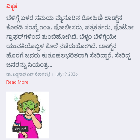
ವಿಕೃತ
ಬೆಳಿಗ್ಗೆ ಏಳರ ಸಮಯ ಮೈಸೂರಿನ ರೋಹಿಣಿ ಲಾಡ್ಜ್‌ನ
ಕೊಠಡಿ ಸಂಖ್ಯೆ ೧೦೩. ಪೋಲೀಸರು, ಪತ್ರಕರ್ತರು, ಫೊಟೋ
ಗ್ರಾಫರ್‌ಗಳಿಂದ ತುಂಬಿಹೋಗಿದೆ. ಬೆಳ್ಳಂ ಬೆಳಿಗ್ಗೆಯೇ
ಯುವತಿಯೊಬ್ಬಳ ಕೊಲೆ ನಡೆದುಹೋಗಿದೆ. ಲಾಡ್ಜ್‌ನ
ಹೊರಗೆ ಜನರು ಕುತೂಹಲಭರಿತರಾಗಿ ಸೇರಿದ್ದಾರೆ. ಸೇರಿದ್ದ
ಜನರನ್ನು ನಿಯಂತ್ರ...
ಡಾ. ವಿಶ್ವನಾಥ ಎನ್ ನೇರಳಕಟ್ಟೆ
July 19, 2026
Read More
ಸಣ್ಣ ಕಥೆ