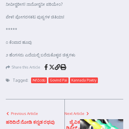
ನೀವೀರ್‍ವರೀಗ! ನಾನೋರ್‍ವನೀ ಪರಿಯೇಂ?
ಪೇಳ! ಪೋಗರಸಕಟ ಪುಷ್ಪಗಳ ಚಿತಿಯಾ!
*****
೧ ಕೆಂಪಾದ ಹೂವು
೨ ಹೆಂಗಸರು ಎದೆಯಲ್ಲಿ ಬರೆದುಕೊಳ್ಳವ ಚಿತ್ರಗಳು
Share this Article
Tagged:
ಗಿಳಿವಿಂಡು
Govind Pai
Kannada Poetry
Previous Article
Next Article
ಹರಿದಿದೆ ನೋಡಿ ಕನ್ನಡ ರಥವು
ಜೈವಿಕ
ಡಿಸೆಲ್ –