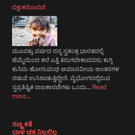
ಬಿಕ್ಷುಕರೊಂದಿಗೆ
ಮೂವತ್ತು ವರ್ಷದ ನನ್ನ ಸ್ವತಂತ್ರ ಭಾರತದಲ್ಲಿ
ಹೆಮ್ಮೆಯಿಂದ ತಲೆ ಎತ್ತಿ ತಿರುಗಬೇಕಾದವನು ಕುಗ್ಗಿ
ಕುಸಿದು ಹೋಗುವಂಥ ಅಮಾನವೀಯ ಅಂತರಗಳ
ನಡುವೆ ಉಸಿರಾಡುತ್ತಿದ್ದೇನೆ. ವೈಭೋಗದಲ್ಲಿರುವ
ಸ್ವಪ್ರತಿಷ್ಟಿತ ರಾಜಕಾರಣಿಗಳು ಒಂದು…
Read
more…
ಸಣ್ಣ ಕತೆ
ಬಾಳ ಚಕ್ರ ನಿಲ್ಲಲಿಲ್ಲ