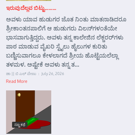
ಇರುವುದೆಲ್ಲವ ಬಿಟ್ಟು………
ಅವಳು ಯಾವ ಹುಡುಗರ ಜೊತ ನಿಂತು ಮಾತನಾಡಿದರೂ
ಶ್ರೀಕಾಂತನಪಾಲಿಗೆ ಆ ಹುಡುಗರು ವಿಲನ್‌ಗಳಂತೆಯೇ
ಭಾಸವಾಗುತ್ತಿದ್ದರು. ಅವಳು ತನ್ನ ಕಾಲೇಜಿನ ಲೆಕ್ಚರರ್‌ಗಳು
ಪಾಠ ಮಾಡುವ ವೈಖರಿ ಸ್ಟೈಲು ಹೈಲುಗಳ ಕುರಿತು
ಬಣ್ಣಿಸುವಾಗಲೂ ಕೇಳಲಾಗದೆ ಶ್ರೀಯ ಹೊಟ್ಟೆಯಲೆಲ್ಲಾ
ತಳಮಳ. ಅಷ್ಟೇಕೆ ಅವಳು ತನ್ನ ತ...
ಡಾ || ಬಿ ಎಲ್ ವೇಣು
July 26, 2026
Read More
ಸಣ್ಣ ಕಥೆ