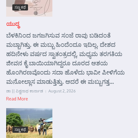
ಸಣ್ಣ ಕಥೆ
ಯುದ್ಧ
ಬೆಳಕಿನಿಂದ ಜಗಜಗಿಸುವ ಸಂಜೆ ರಾವು ಬಡಿದಂತೆ
ಮಬ್ಬಾಗಿತ್ತು. ಈ ಮಬ್ಬು ಹಿಂದೆಂದೂ ಇದಿಲ್ಲ. ದೇಶದ
ಹದಿನೇಳು ವರ್ಷದ ಸ್ವಾತಂತ್ರದಲ್ಲಿ, ಮಧ್ಯಮ ತರಗತಿಯ
ಜೀವನ ಕೈ ಬಾಯಿಯಾಗಿದ್ದರೂ ದೂರದ ಆಶಯ
ಹೊಂಗಿರಣವೊಂದು ಸದಾ ಹೊಳೆದು ಭಾವೀ ಪೀಳಿಗೆಯ
ಮನೋಲ್ಲಾಸ ಮಾಡುತ್ತಿತ್ತು. ಆದರೆ ಈ ಮಬ್ಬುಗತ್ತ...
ಡಾ || ವಿಶ್ವನಾಥ ಕಾರ್ನಾಡ
August 2, 2026
Read More
ಸಣ್ಣ ಕಥೆ