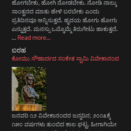
ಹೋಗಬೇಕು, ಹೋಗಿ ನೋಡಬೇಕು. ನೋಡಿ ನಾಲ್ಕು
ಸಾಂತ್ವನದ ಮಾತು ಹೇಳಿ ಬರಬೇಕು ಎಂದು
ಪ್ರತಿದಿನವೂ ಅನ್ನಿಸುತ್ತದೆ. ಹೃದಯ ಹೋಗು ಹೋಗು
ಎನ್ನುತ್ತದೆ. ಮನಸ್ಸು ಒಮ್ಮೊಮ್ಮೆ ತಿರುಗೇಟು ಹಾಕುತ್ತದೆ.
…
Read more…
ಬರಹ
ಕೋಮು ಸೌಹಾರ್ದದ ಸಂಕೇತ ಸ್ವಾಮಿ ವಿವೇಕಾನಂದ
ಜನವರಿ ೧೨ ವಿವೇಕಾನಂದರ ಜನ್ಮದಿನ; ೨೦೧೩ಕ್ಕೆ
೧೫೦ ವರ್ಷಗಳು ತುಂಬಿದ ಕಾಲ ಘಟ್ಟ. ಹೀಗಾಗಿಯೇ