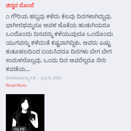
ಚಿನ್ನದ ಬೊಂಬೆ
೧ ಗೌರಿಯ ಹಬ್ಬವು ಕಳೆದು ಕೆಲವು ದಿನಗಳಾಗಿದ್ದುವು.
ಭಾಗೀರಥಮ್ಮನೂ ಅವಳ ಜೊತೆಯ ಹುಡುಗಿಯರೂ
ಒಂದೊಂದು ದಿನವನ್ನು ಕಳೆಯುವುದೂ ಒಂದೊಂದು
ಯುಗವನ್ನು ಕಳೆದಂತೆ ಕಷ್ಟವಾಗಿದ್ದಿತು. ಅವರು ಎಷ್ಟು
ಕುತೂಹಲದಿಂದ ಬಯಸಿದರೂ ದಿನಗಳು ಬೇಗ ಬೇಗ
ಉರುಳಲೊಲ್ಲವು. ಒಂದು ದಿನ ಅವರೆಲ್ಲರೂ ಸೇರಿ
ಕವಡೆಯ...
ವೆಂಕಟರಾಮಯ್ಯ ಸಿ ಕೆ
July 12, 2026
Read More
ಸಣ್ಣ ಕಥೆ