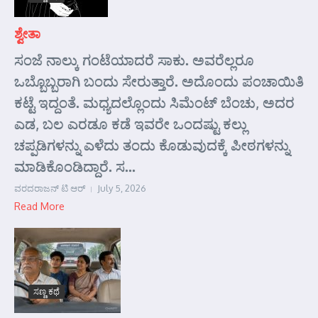
ಶ್ವೇತಾ
ಸಂಜೆ ನಾಲ್ಕು ಗಂಟೆಯಾದರೆ ಸಾಕು. ಅವರೆಲ್ಲರೂ
ಒಬ್ಬೊಬ್ಬರಾಗಿ ಬಂದು ಸೇರುತ್ತಾರೆ. ಅದೊಂದು ಪಂಚಾಯಿತಿ
ಕಟ್ಟೆ ಇದ್ದಂತೆ. ಮಧ್ಯದಲ್ಲೊಂದು ಸಿಮೆಂಟ್ ಬೆಂಚು, ಅದರ
ಎಡ, ಬಲ ಎರಡೂ ಕಡೆ ಇವರೇ ಒಂದಷ್ಟು ಕಲ್ಲು
ಚಪ್ಪಡಿಗಳನ್ನು ಎಳೆದು ತಂದು ಕೊಡುವುದಕ್ಕೆ ಪೀಠಗಳನ್ನು
ಮಾಡಿಕೊಂಡಿದ್ದಾರೆ. ಸ...
ವರದರಾಜನ್ ಟಿ ಆರ್
July 5, 2026
Read More
ಸಣ್ಣ ಕಥೆ