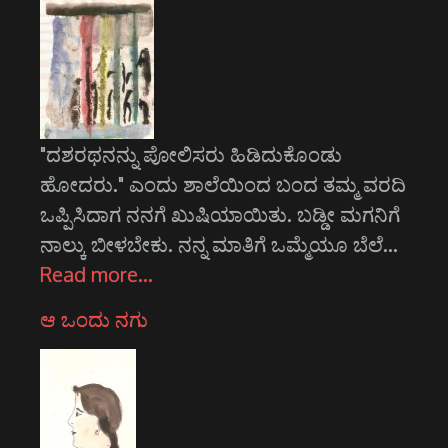
"ದಶರಥನನ್ನು ಪೋಲಿಸರು ಹಿಡಿದುಕೊಂಡು
ಹೋದರು." ಎಂದು ಶಾಲೆಯಿಂದ ಬಂದ ತಮ್ಮ ವರದಿ
ಒಪ್ಪಿಸಿದಾಗ ನನಗೆ ಖುಷಿಯಾಯಿತು. ಬಡ್ಡೀ ಮಗನಿಗೆ
ನಾಲ್ಕು ಬೀಳಬೇಕು. ನನ್ನ ಮಾತಿಗೆ ಒಮ್ಮೆಯೂ ಬೆಲೆ…
Read more…
ಆ ಒಂದು ನಗು