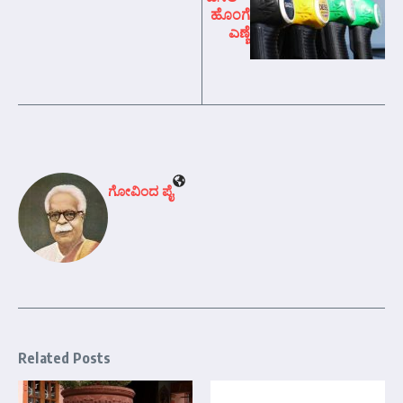
ಹೊಂಗೆ
ಎಣ್ಣೆ
ಗೋವಿಂದ ಪೈ
Related Posts