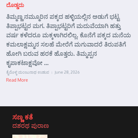
ದೊಡ್ಡದು
ತಿಮ್ಮಣ್ಣ ನಮ್ಮೂರಿನ ಪಕ್ಕದ ಹಳ್ಳಿಯಲ್ಲಿನ ಅಡುಗೆ ಭಟ್ಟ
ತಿಪ್ಪಾಭಟ್ಟರ ಮಗ. ತಿಪ್ಪಾಭಟ್ಟರಿಗೆ ಮದುವೆಯಾಗಿ ಹತ್ತು
ವರ್ಷ ಕಳೆದರೂ ಮಕ್ಕಳಾಗಿರಲಿಲ್ಲ. ಕೊನೆಗೆ ಪಕ್ಕದ ಮನೆಯ
ಕಮಲಾಕ್ಷಮ್ಮನ ಸಲಹೆ ಮೇರೆಗೆ ಮಗುವಾದರೆ ತಿರುಪತಿಗೆ
ಹೋಗಿ ಬರುವ ಹರಕೆ ಹೊತ್ತರು. ತಿಮ್ಮಪ್ಪನ
ಕೃಪಾಕಟಾಕ್ಷವೋ ...
ತೈರೊಳ್ಳಿ ಮಂಜುನಾಥ ಉಡುಪ
June 28, 2026
Read More
ಸಣ್ಣ ಕತೆ
ದಶರಥ ಪುರಾಣ