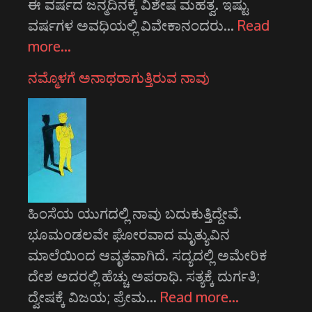
ಈ ವರ್ಷದ ಜನ್ಮದಿನಕ್ಕೆ ವಿಶೇಷ ಮಹತ್ವ. ಇಷ್ಟು
ವರ್ಷಗಳ ಅವಧಿಯಲ್ಲಿ ವಿವೇಕಾನಂದರು…
Read
more…
ನಮ್ಮೊಳಗೆ ಅನಾಥರಾಗುತ್ತಿರುವ ನಾವು
ಹಿಂಸೆಯ ಯುಗದಲ್ಲಿ ನಾವು ಬದುಕುತ್ತಿದ್ದೇವೆ.
ಭೂಮಂಡಲವೇ ಘೋರವಾದ ಮೃತ್ಯುವಿನ
ಮಾಲೆಯಿಂದ ಆವೃತವಾಗಿದೆ. ಸದ್ಯದಲ್ಲಿ ಅಮೇರಿಕ
ದೇಶ ಅದರಲ್ಲಿ ಹೆಚ್ಚು ಅಪರಾಧಿ. ಸತ್ಯಕ್ಕೆ ದುರ್ಗತಿ;
ದ್ವೇಷಕ್ಕೆ ವಿಜಯ; ಪ್ರೇಮ…
Read more…