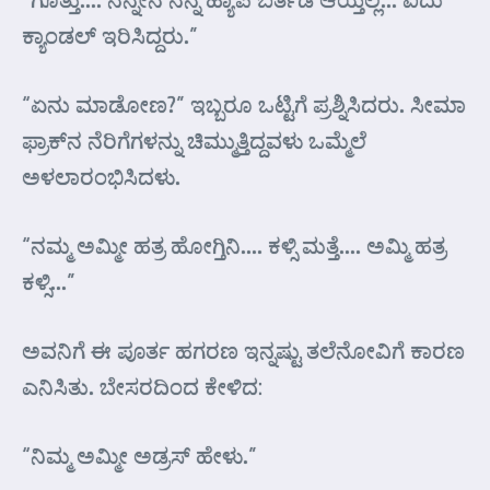
ಕ್ಯಾಂಡಲ್ ಇರಿಸಿದ್ದರು.”
“ಏನು ಮಾಡೋಣ?” ಇಬ್ಬರೂ ಒಟ್ಟಿಗೆ ಪ್ರಶ್ನಿಸಿದರು. ಸೀಮಾ
ಫ್ರಾಕ್‌ನ ನೆರಿಗೆಗಳನ್ನು ಚಿಮ್ಮುತ್ತಿದ್ದವಳು ಒಮ್ಮೆಲೆ
ಅಳಲಾರಂಭಿಸಿದಳು.
“ನಮ್ಮ ಅಮ್ಮೀ ಹತ್ರ ಹೋಗ್ತಿನಿ…. ಕಳ್ಸಿ ಮತ್ತೆ…. ಅಮ್ಮಿ ಹತ್ರ
ಕಳ್ಸಿ…”
ಅವನಿಗೆ ಈ ಪೂರ್ತ ಹಗರಣ ಇನ್ನಷ್ಟು ತಲೆನೋವಿಗೆ ಕಾರಣ
ಎನಿಸಿತು. ಬೇಸರದಿಂದ ಕೇಳಿದ:
“ನಿಮ್ಮ ಅಮ್ಮೀ ಅಡ್ರಸ್ ಹೇಳು.”