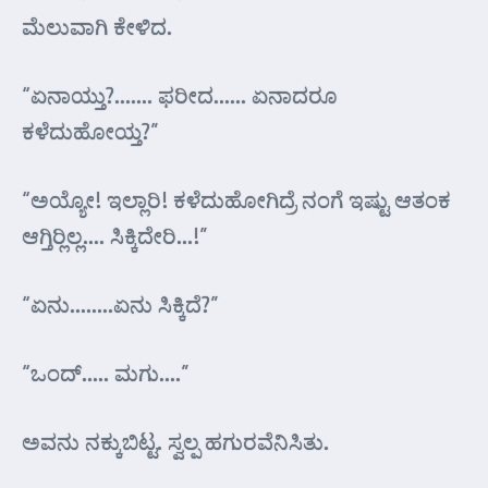
ಮೆಲುವಾಗಿ ಕೇಳಿದ.
“ಏನಾಯ್ತು?……. ಫರೀದ…… ಏನಾದರೂ
ಕಳೆದುಹೋಯ್ತ?”
“ಅಯ್ಯೋ! ಇಲ್ಲಾರಿ! ಕಳೆದುಹೋಗಿದ್ರೆ ನಂಗೆ ಇಷ್ಟು ಆತಂಕ
ಆಗ್ತಿರ್‍ಲಿಲ್ಲ…. ಸಿಕ್ಕಿದೇರಿ…!”
“ಏನು……..ಏನು ಸಿಕ್ಕಿದೆ?”
“ಒಂದ್….. ಮಗು….”
ಅವನು ನಕ್ಕುಬಿಟ್ಟ. ಸ್ವಲ್ಪ ಹಗುರವೆನಿಸಿತು.