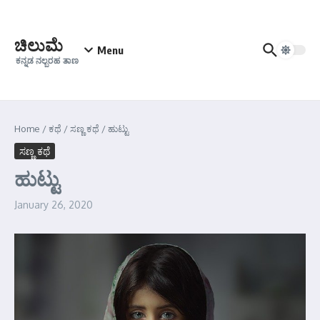
Skip to content
ಚಿಲುಮೆ
Menu
ಕನ್ನಡ ನಲ್ಬರಹ ತಾಣ
Home
/
ಕಥೆ
/
ಸಣ್ಣ ಕಥೆ
/
ಹುಟ್ಟು
ಸಣ್ಣ ಕಥೆ
ಹುಟ್ಟು
January 26, 2020