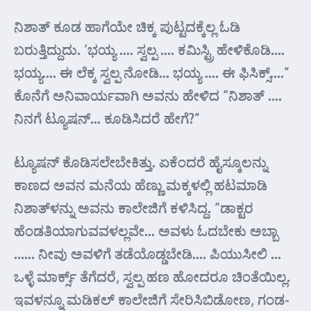
ನಿಶಾತ್ ಕೂಡ ಹಾಗೆಯೇ ಚಿಕ್ಕ ಪುಟ್ಟದಕ್ಕೆಲ್ಲ ಓಡಿ
ಬರುತ್ತಿದ್ದುದು. ‘ಭಯ್ಯ …. ಸ್ವಲ್ಪ …. ಕಮಿಸ್ಟ್ರಿ ಹೇಳಿಕೊಡಿ….
ಭಯ್ಯ…. ಈ ಲೆಕ್ಕ ಸ್ವಲ್ಪ ನೋಡಿ… ಭಯ್ಯ …. ಈ ಫಿಸಿಕ್ಸ್….”
ಕೊನೆಗೆ ಅನಿವಾರ್ಯವಾಗಿ ಅವನು ಹೇಳಿದ “ನಿಶಾತ್ ….
ನಿನಗೆ ಟ್ಯೂಷನ್… ಕೂಡಿಸಿದರೆ ಹೇಗೆ?”
ಟ್ಯೂಷನ್ ಕೊಡಿಸಲೇಬೇಕಿತ್ತು. ಏಕೆಂದರೆ ಹೈಸ್ಕೂಲನ್ನು
ಕಾಣದ ಅವನ ಮನೆಯ ಹೆಣ್ಣು ಮಕ್ಕಳಲ್ಲಿ ಹಟಮಾಡಿ
ನಿಶಾತ್‌ಳನ್ನು ಅವನು ಕಾಲೇಜಿಗೆ ಕಳಿಸಿದ್ದ. “ಡಾಕ್ಟರ
ಹೆಂಡತಿಯಾಗುವವಳಲ್ಲವೇ… ಅವಳು ಓದಬೇಕು ಅಬ್ಬಾ
…… ನೀವು ಅವಳಿಗೆ ತಡೆಯೊಡ್ಡಬೇಡಿ…. ಪಿಯುಸೀಲಿ …
ಒಳ್ಳೆ ಮಾರ್ಕ್ಸ್ ತೆಗೆದರೆ, ಸ್ವಲ್ಪ ಹಣ ಹೋದರೂ ಚಿಂತೆಯಿಲ್ಲ.
ಇವಳನ್ನೂ ಮಡಿಕಲ್ ಕಾಲೇಜಿಗೆ ಸೇರಿಸಿಬಿಡೋಣ, ಗಂಡ-