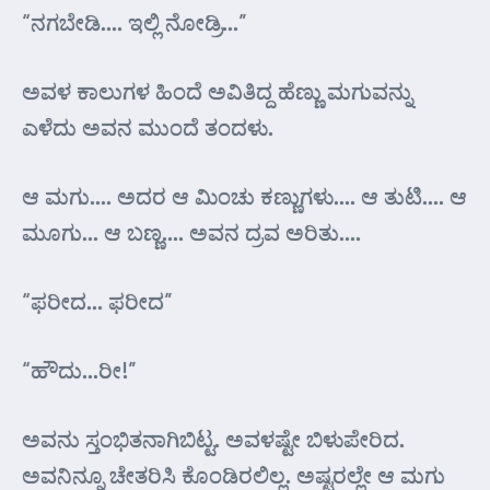
“ನಗಬೇಡಿ…. ಇಲ್ಲಿ ನೋಡ್ರಿ…”
ಅವಳ ಕಾಲುಗಳ ಹಿಂದೆ ಅವಿತಿದ್ದ ಹೆಣ್ಣು ಮಗುವನ್ನು
ಎಳೆದು ಅವನ ಮುಂದೆ ತಂದಳು.
ಆ ಮಗು…. ಅದರ ಆ ಮಿಂಚು ಕಣ್ಣುಗಳು…. ಆ ತುಟಿ…. ಆ
ಮೂಗು… ಆ ಬಣ್ಣ…. ಅವನ ದ್ರವ ಅರಿತು….
“ಫರೀದ… ಫರೀದ”
“ಹೌದು…ರೀ!”
ಅವನು ಸ್ತಂಭಿತನಾಗಿಬಿಟ್ಟ. ಅವಳಷ್ಟೇ ಬಿಳುಪೇರಿದ.
ಅವನಿನ್ನೂ ಚೇತರಿಸಿ ಕೊಂಡಿರಲಿಲ್ಲ. ಅಷ್ಟರಲ್ಲೇ ಆ ಮಗು