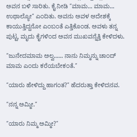
ಅವನ ಬಳಿ ಸಾರಿತು. ಕೈ ನೀಡಿ “ಮಾಮ… ಮಾಮ…
ಉಥಾಲ್ಯೋ” ಎಂದಿತು. ಅವನು ಅವಳ ಆದೇಶಕ್ಕೆ
ಕಾಯುತ್ತಿದ್ದನೋ ಎಂಬಂತೆ ಎತ್ತಿಕೊಂಡ. ಅವಳು ತನ್ನ
ಪುಟ್ಟ, ಮೃದು ಕೈಗಳಿಂದ ಅವನ ಮುಖವನ್ನೆತ್ತಿ ಕೇಳಿದಳು.
“ಜುನೇದಮಾಮ ಅಲ್ವ…… ನಾನು ನಿಮ್ಮನ್ನು ಚಾಂದ್
ಮಾಮ ಎಂದು ಕರೆಯಬೇಕಂತೆ.”
“ಯಾರು ಹೇಳಿದ್ದು ಹಾಗಂತ?” ಹೆದರುತ್ತಾ ಕೇಳಿದನವ.
“ನನ್ನ ಅಮ್ಮೀ.”
“ಯಾರು ನಿಮ್ಮ ಅಮ್ಮೀ?”