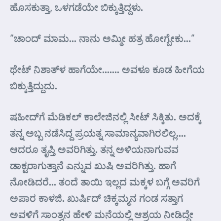
ಹೊಸಕುತ್ತಾ, ಒಳಗಡೆಯೇ ಬಿಕ್ಕುತ್ತಿದ್ದಳು.
“ಚಾಂದ್ ಮಾಮ… ನಾನು ಅಮ್ಮೀ ಹತ್ರ ಹೋಗ್ಬೇಕು…”
ಥೇಟ್ ನಿಶಾತ್‌ಳ ಹಾಗೆಯೇ……. ಅವಳೂ ಕೂಡ ಹೀಗೆಯ
ಬಿಕ್ಕುತ್ತಿದ್ದುದು.
ಷಹೀದ್‌ಗೆ ಮೆಡಿಕಲ್ ಕಾಲೇಜಿನಲ್ಲಿ ಸೀಟ್ ಸಿಕ್ಕಿತು. ಅದಕ್ಕೆ
ತನ್ನ ಅಬ್ಬ ನಡೆಸಿದ್ದ ಪ್ರಯತ್ನ ಸಾಮಾನ್ಯವಾಗಿರಲಿಲ್ಲ….
ಆದರೂ ತೃಪ್ತಿ ಅವರಿಗಿತ್ತು. ತನ್ನ ಅಳಿಯನಾಗುವವ
ಡಾಕ್ಟರಾಗುತ್ತಾನೆ ಎನ್ನುವ ಖುಷಿ ಅವರಿಗಿತ್ತು. ಹಾಗೆ
ನೋಡಿದರೆ… ತಂದೆ ತಾಯಿ ಇಲ್ಲದ ಮಕ್ಕಳ ಬಗ್ಗೆ ಅವರಿಗೆ
ಅಪಾರ ಕಾಳಜಿ. ಖುರ್ಷಿದ್ ಚಿಕ್ಕಮ್ಮನ ಗಂಡ ಸತ್ತಾಗ
ಅವಳಿಗೆ ಸಾಂತ್ವನ ಹೇಳಿ ಮನೆಯಲ್ಲಿ ಆಶ್ರಯ ನೀಡಿದ್ದೇ