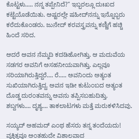
ಕೊಟ್ಟಳು….. ನನ್ನ ತಪ್ಪೇನಿದೆ?” ಇಬ್ಬರಲ್ಲೂ ದುಃಖದ
ಕಟ್ಟೆಯೊಡೆಯಿತು. ಅಷ್ಟರಲ್ಲೇ ಷಹೀದ್‌ನನ್ನು ಇನ್ನೊಬ್ಬರು
ಕರೆದುಕೊಂಡರು. ಜುನೇದ್ ಕರವಸ್ತ್ರವನ್ನು ಕಣ್ಣಿಗೆ ಹಚ್ಚಿ
ಹಿಂದೆ ಸರಿದ.
ಆದರೆ ಅವನ ನೆಮ್ಮದಿ ಕದಡಿಹೋಗಿತ್ತು. ಆ ಮದುವೆಯ
ಸಡಗರ ಅವನಿಗೆ ಅಸಹನೀಯವಾಗಿತ್ತು. ಎಲ್ಲವೂ
ಸರಿಯಾಗಿರುತ್ತಿದ್ದರೆ…. ರೆ….. ಅವನಿಂದು ಅತ್ಯಂತ
ಸುಖಿಯಾಗಿರುತ್ತಿದ್ದ. ಅವನ ಇಡೀ ಕುಟುಂಬದ ಅತ್ಯಂತ
ದೊಡ್ಡ ದುರಂತವನ್ನು ಅವನು ತಪ್ಪಿಸಬಹುದಿತ್ತು.
ಶಬ್ದಗಳು…. ದೃಶ್ಯ…. ತಾಕಲಾಟಗಳು ಮತ್ತೆ ಮರುಕಳಿಸಿದವು.
ಸಯ್ಯದ್ ಅಹಮದ್ ಎಂಥ ಹೆಸರು ತನ್ನ ತಂದೆಯದು!
ವ್ಯಕ್ತಿತ್ವವೂ ಅಂತಹುದೇ ವಿಶಾಲವಾದ